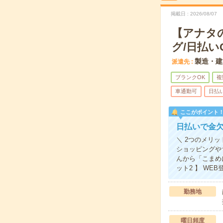
掲載日
2026/08/07
【アナタ
グ/日払い
製造・建
派遣先
ブランクOK
複
車通勤可
日払
ここがポイント
日払いで金
＼ 2つのメリッ
ショッピングや
んから「こまめ
ット2 】 WE
勤務地
曜日頻度