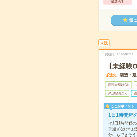
派遣会社
気
未読
掲載日
2026/08/07
【未経験
製造・建
派遣先
職種未経験OK
WEB登録OK
週
ここがポイント
1日1時間程
≪1日1時間程
手過ぎなければ
分にもできそう