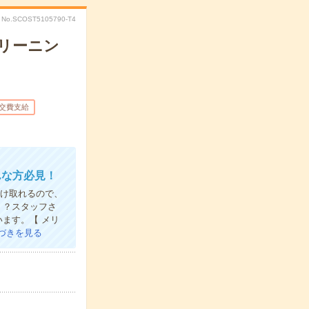
No.SCOST5105790-T4
リーニン
交費支給
んな方必見！
受け取れるので、
！？スタッフさ
ます。【 メリ
づきを見る