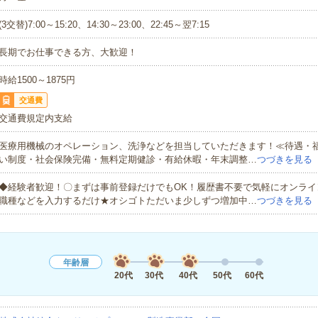
(3交替)7:00～15:20、14:30～23:00、22:45～翌7:15
長期でお仕事できる方、大歓迎！
時給1500～1875円
交通費
交通費規定内支給
医療用機械のオペレーション、洗浄などを担当していただきます！≪待遇・
い制度・社会保険完備・無料定期健診・有給休暇・年末調整…
つづきを見る
◆経験者歓迎！〇まずは事前登録だけでもOK！履歴書不要で気軽にオンライ
職種などを入力するだけ★オシゴトただいま少しずつ増加中…
つづきを見る
年齢層
20代
30代
40代
50代
60代