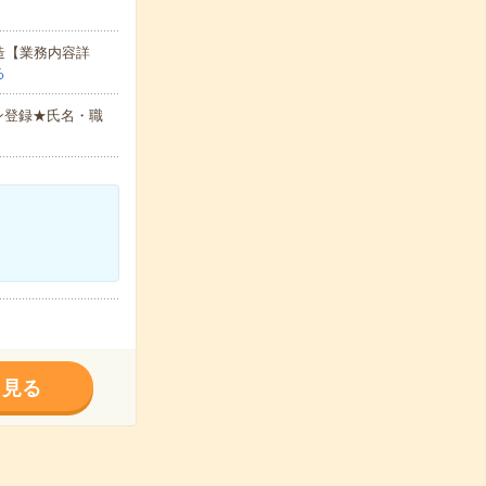
造【業務内容詳
る
ン登録★氏名・職
く見る