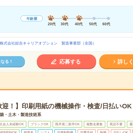
年齢層
20代
30代
40代
50代
60代
株式会社綜合キャリアオプション 製造事業部（全国）
応募する
詳し
になる！
歓迎！】印刷用紙の機械操作・検査/日払いOK
築・土木・製造技術系
社会人未経験OK
ブランクOK
既卒第二新卒OK
複数名募集
英語不要
履
WEB登録OK
残業多
シフト
交替制勤務
交費支給
制服
日払いOK