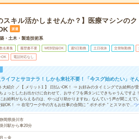
のスキル活かしませんか？】医療マシンのク
OK
派遣
築・土木・製造技術系
数名募集
履歴書不要
WEB登録OK
週5日勤務
土日祝休
交替制勤務
いOK
電話対応なし
！
欠ライフとサヨナラ！しかも来社不要！「今スグ始めたい」そ
ト大紹介 ／【 メリット1 】 日払いOK！ ⇒ お好みのタイミングでお給料が
ちょっとしたお出かけに合わせて、おサイフを満タンにできちゃうんですよ
にお給料がもらえるのは、やっぱり助かりますね」なんていう声が聞こえてい
B登録OK！ ⇒ 在宅ワーク中の方もお仕事の合間に “ ポチポチ ” とスマホで…
つ
静岡県掛川市
掛川駅から車20分
月～金