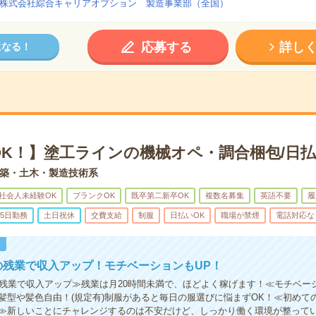
株式会社綜合キャリアオプション 製造事業部（全国）
応募する
詳し
になる！
OK！】塗工ラインの機械オペ・調合梱包/日払
築・土木・製造技術系
社会人未経験OK
ブランクOK
既卒第二新卒OK
複数名募集
英語不要
履
5日勤務
土日祝休
交費支給
制服
日払いOK
職場が禁煙
電話対応な
！
の残業で収入アップ！モチベーションもUP！
の残業で収入アップ≫残業は月20時間未満で、ほどよく稼げます！≪モチベー
髪型や髪色自由！(規定有)制服があると毎日の服選びに悩まずOK！≪初めて
≫新しいことにチャレンジするのは不安だけど、しっかり働く環境が整って