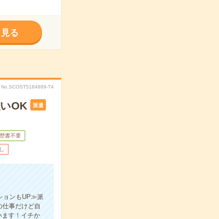
く見る
No.SCOST5184889-T4
いOK
派遣
歴書不要
し
ションもUP≫派
の仕事だけど自
います！イチか