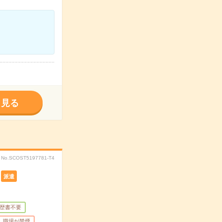
く見る
No.SCOST5197781-T4
派遣
歴書不要
職場が禁煙