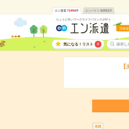
エン派遣
71454
件
エンバイト
82531
件
ちょうど良いワークライフバランスが叶う
関東版
気になる！リスト
0
保存し
【
未読