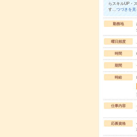
らスキルUP・
す…
つづきを見
勤務地
曜日頻度
時間
期間
時給
仕事内容
応募資格