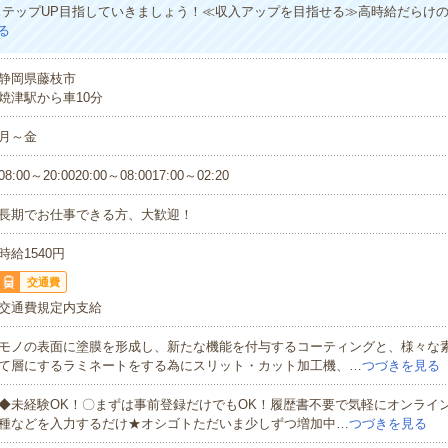
ステップUP目指していきましょう！≪収入アップを目指せる≫高時給だらけ
る
静岡県藤枝市
焼津駅から車10分
月～金
08:00～20:0020:00～08:0017:00～02:20
長期でお仕事できる方、大歓迎！
時給1540円
交通費
交通費規定内支給
モノの表面に塗膜を形成し、新たな機能を付与するコーティングと、様々な
て層にするラミネートをする為にスリット・カット加工機、…
つづきを見る
◆未経験OK！〇まずは事前登録だけでもOK！履歴書不要で気軽にオンライ
種などを入力するだけ★オシゴトただいま少しずつ増加中…
つづきを見る