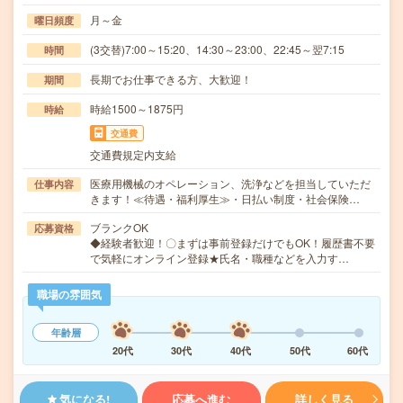
月～金
曜日頻度
(3交替)7:00～15:20、14:30～23:00、22:45～翌7:15
時間
長期でお仕事できる方、大歓迎！
期間
時給1500～1875円
時給
交通費
交通費規定内支給
医療用機械のオペレーション、洗浄などを担当していただ
仕事内容
きます！≪待遇・福利厚生≫・日払い制度・社会保険…
ブランクOK
応募資格
◆経験者歓迎！〇まずは事前登録だけでもOK！履歴書不要
で気軽にオンライン登録★氏名・職種などを入力す…
職場の雰囲気
年齢層
20代
30代
40代
50代
60代
気になる!
応募へ進む
詳しく見る