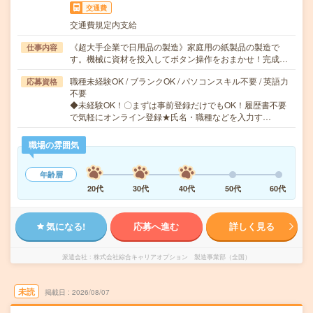
交通費
交通費規定内支給
《超大手企業で日用品の製造》家庭用の紙製品の製造で
仕事内容
す。機械に資材を投入してボタン操作をおまかせ！完成…
職種未経験OK / ブランクOK / パソコンスキル不要 / 英語力
応募資格
不要
◆未経験OK！〇まずは事前登録だけでもOK！履歴書不要
で気軽にオンライン登録★氏名・職種などを入力す…
職場の雰囲気
年齢層
20代
30代
40代
50代
60代
気になる!
応募へ進む
詳しく見る
派遣会社
株式会社綜合キャリアオプション 製造事業部（全国）
未読
掲載日
2026/08/07