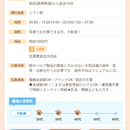
島田(静岡県)駅から徒歩15分
シフト制
曜日頻度
06:50～15:0014:50～22:0021:50～07:00
時間
長期でお仕事できる方、大歓迎！
期間
時給1650円
時給
交通費
交通費規定内支給
紙やパルプ製品の製造に欠かせない大型設備の操作・監
仕事内容
視・点検を行うお仕事です。操作方法はマニュアルに沿…
職種未経験OK / ブランクOK / 英語力不要
応募資格
◆未経験OK！〇まずは事前登録だけでもOK！履歴書不要
で気軽にオンライン登録★氏名・職種などを入力す…
職場の雰囲気
年齢層
20代
30代
40代
50代
60代