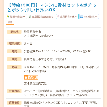
【時給1500円】マシンに資材セット&ポチっ
とボタン押し/日払いOK
職種未経験OK
交通費別途支給あり
土日祝日が休み
WEB登録OK
派遣
静岡県富士市
勤務地
入山瀬駅から徒歩10分
月～金
曜日頻度
(3交替)6:45～15:00、14:45～23:00、22:45～翌7:00
時間
長期でお仕事できる方、大歓迎！
期間
時給1500～1875円 月収例24万4000円以上可(7時間15分
時給
×21日+深夜手当)
交通費
交通費規定内支給
≪ペーパー類の製造≫・資材の投入・マシン操作(製品のセ
仕事内容
ット&ボタン押し)・製品の検品・チェック済みの…
職種未経験OK / ブランクOK / パソコンスキル不要 / 英語力
応募資格
不要