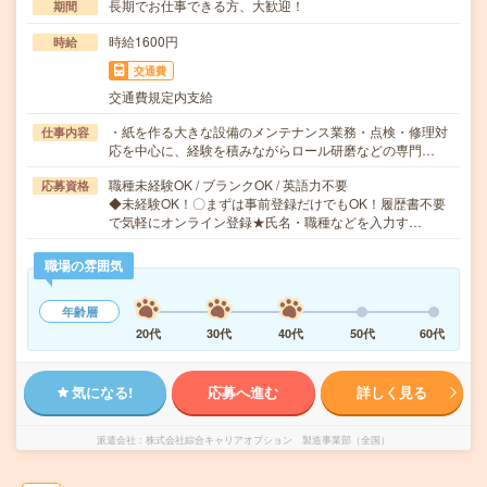
長期でお仕事できる方、大歓迎！
期間
時給1600円
時給
交通費
交通費規定内支給
・紙を作る大きな設備のメンテナンス業務・点検・修理対
仕事内容
応を中心に、経験を積みながらロール研磨などの専門…
職種未経験OK / ブランクOK / 英語力不要
応募資格
◆未経験OK！〇まずは事前登録だけでもOK！履歴書不要
で気軽にオンライン登録★氏名・職種などを入力す…
職場の雰囲気
年齢層
20代
30代
40代
50代
60代
気になる!
応募へ進む
詳しく見る
派遣会社
株式会社綜合キャリアオプション 製造事業部（全国）