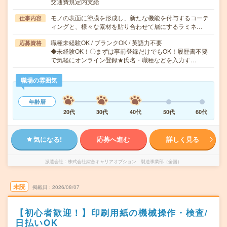
交通費規定内支給
モノの表面に塗膜を形成し、新たな機能を付与するコーテ
仕事内容
ィングと、様々な素材を貼り合わせて層にするラミネ…
職種未経験OK / ブランクOK / 英語力不要
応募資格
◆未経験OK！〇まずは事前登録だけでもOK！履歴書不要
で気軽にオンライン登録★氏名・職種などを入力す…
職場の雰囲気
年齢層
20代
30代
40代
50代
60代
気になる!
応募へ進む
詳しく見る
派遣会社
株式会社綜合キャリアオプション 製造事業部（全国）
未読
掲載日
2026/08/07
【初心者歓迎！】印刷用紙の機械操作・検査/
日払いOK