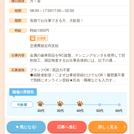
月～金
曜日頻度
08:00～17:0017:00～02:00
時間
長期でお仕事できる方、大歓迎！
期間
時給1350円
時給
交通費
交通費規定内支給
金属の歯車部品をNC旋盤、マシニングセンタを使用して切
仕事内容
削加工、測定検査するお仕事具体的には、以下の通…
ブランクOK / 英語力不要
応募資格
◆経験者歓迎！〇まずは事前登録だけでもOK！履歴書不要
で気軽にオンライン登録★氏名・職種などを入力す…
職場の雰囲気
年齢層
20代
30代
40代
50代
60代
気になる!
応募へ進む
詳しく見る