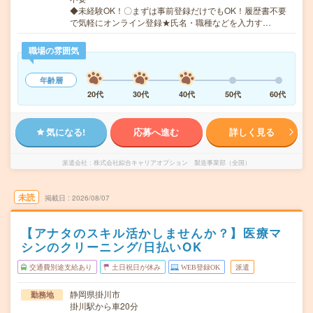
◆未経験OK！〇まずは事前登録だけでもOK！履歴書不要
で気軽にオンライン登録★氏名・職種などを入力す…
職場の雰囲気
年齢層
20代
30代
40代
50代
60代
気になる!
応募へ進む
詳しく見る
派遣会社
株式会社綜合キャリアオプション 製造事業部（全国）
未読
掲載日
2026/08/07
【アナタのスキル活かしませんか？】医療マ
シンのクリーニング/日払いOK
交通費別途支給あり
土日祝日が休み
WEB登録OK
派遣
静岡県掛川市
勤務地
掛川駅から車20分