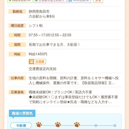
職種未経験OK
交通費別途支給あり
WEB登録OK
派遣
静岡県島田市
勤務地
六合駅から車8分
シフト制
曜日頻度
07:55～17:0512:55～22:05
時間
長期でお仕事できる方、大歓迎！
期間
時給1450円
時給
交通費
交通費規定内支給
生地の原料を開梱、原料の計量、原料をミキサー機械へ投
仕事内容
入し機械操作、運搬の作業です。【取扱製品情報】主…
職種未経験OK / ブランクOK / 英語力不要
応募資格
◆未経験OK！〇まずは事前登録だけでもOK！履歴書不要
で気軽にオンライン登録★氏名・職種などを入力す…
職場の雰囲気
年齢層