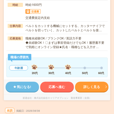
時給1600円
時給
交通費
交通費規定内支給
ベルトをカットする機械にセットする、カッターナイフで
仕事内容
ベルトを切っていく、カットしたベルトとベルトを接…
職種未経験OK / ブランクOK / 英語力不要
応募資格
◆未経験OK！〇まずは事前登録だけでもOK！履歴書不要
で気軽にオンライン登録★氏名・職種などを入力す…
職場の雰囲気
年齢層
20代
30代
40代
50代
60代
気になる!
応募へ進む
詳しく見る
派遣会社
株式会社綜合キャリアオプション 製造事業部（全国）
未読
掲載日
2026/08/08