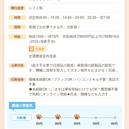
シフト制
曜日頻度
(3交替)6:45～15:00、14:45～23:00、22:45～翌7:00
時間
長期でお仕事できる方、大歓迎！
期間
時給1500～1875円 月収例26万8000円以上可(7時間15分
時給
×23日+深夜手当)
交通費
交通費規定内支給
《超大手企業で日用品の製造》家庭用の紙製品の製造で
仕事内容
す。機械に資材を投入してボタン操作をおまかせ！完成…
職種未経験OK / ブランクOK / パソコンスキル不要 / 英語力
応募資格
不要
◆未経験OK！〇まずは事前登録だけでもOK！履歴書不要
で気軽にオンライン登録★氏名・職種などを入力す…
職場の雰囲気
年齢層
20代
30代
40代
50代
60代