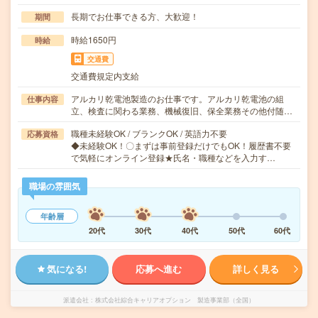
長期でお仕事できる方、大歓迎！
期間
時給1650円
時給
交通費
交通費規定内支給
アルカリ乾電池製造のお仕事です。アルカリ乾電池の組
仕事内容
立、検査に関わる業務、機械復旧、保全業務その他付随…
職種未経験OK / ブランクOK / 英語力不要
応募資格
◆未経験OK！〇まずは事前登録だけでもOK！履歴書不要
で気軽にオンライン登録★氏名・職種などを入力す…
職場の雰囲気
年齢層
20代
30代
40代
50代
60代
気になる!
応募へ進む
詳しく見る
派遣会社
株式会社綜合キャリアオプション 製造事業部（全国）