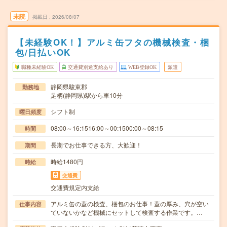
未読
掲載日
2026/08/07
【未経験OK！】アルミ缶フタの機械検査・梱
包/日払いOK
職種未経験OK
交通費別途支給あり
WEB登録OK
派遣
静岡県駿東郡
勤務地
足柄(静岡県)駅から車10分
シフト制
曜日頻度
08:00～16:1516:00～00:1500:00～08:15
時間
長期でお仕事できる方、大歓迎！
期間
時給1480円
時給
交通費
交通費規定内支給
アルミ缶の蓋の検査、梱包のお仕事！蓋の厚み、穴が空い
仕事内容
ていないかなど機械にセットして検査する作業です。…