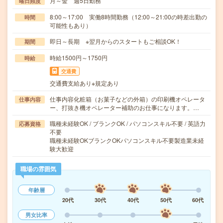
月～金 週5日勤務
曜日頻度
8:00～17:00 実働8時間勤務（12:00～21:00の時差出勤の
時間
可能性もあり）
即日～長期 ※翌月からのスタートもご相談OK！
期間
時給1500円～1750円
時給
交通費
交通費支給あり※規定あり
仕事内容化粧箱（お菓子などの外箱）の印刷機オペレータ
仕事内容
ー、打抜き機オペレーター補助のお仕事になります。…
職種未経験OK / ブランクOK / パソコンスキル不要 / 英語力
応募資格
不要
職種未経験OKブランクOKパソコンスキル不要製造業未経
験大歓迎
職場の雰囲気
年齢層
20代
30代
40代
50代
60代
男女比率