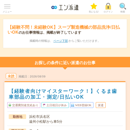
メニュー
気になる!
ログイン
検索
【経験不問！未経験OK】スープ製造機械の部品洗浄/日払
いOK
のお仕事情報は、掲載が終了しています
掲載時の情報は、
ページ下部
からご覧いただけます。
お探しの条件に近い派遣のお仕事
未読
掲載日
2026/08/09
【経験者向けマイスターワーク！】くるま歯
車部品の加工・測定/日払いOK
交通費別途支給あり
土日祝日が休み
WEB登録OK
派遣
浜松市浜名区
勤務地
遠州小松駅から車5分