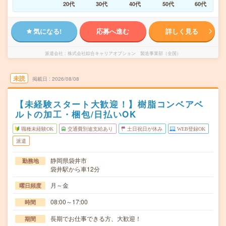
20代
30代
40代
50代
60代
気になる!
応募へ進む
詳しく見る
派遣会社
株式会社綜合キャリアオプション 製造事業部（全国）
未読
掲載日
2026/08/08
【未経験スタート大歓迎！】樹脂コンベアベ
ルトの加工・梱包/日払いOK
職種未経験OK
交通費別途支給あり
土日祝日が休み
WEB登録OK
派遣
静岡県袋井市
勤務地
袋井駅から車12分
月～金
曜日頻度
08:00～17:00
時間
長期でお仕事できる方、大歓迎！
期間