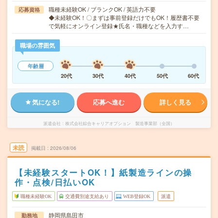
職種未経験OK / ブランクOK / 英語力不要
応募資格
◆未経験OK！〇まずは事前登録だけでもOK！履歴書不要
で気軽にオンライン登録★氏名・職種などを入力す…
職場の雰囲気
年齢層
20代
30代
40代
50代
60代
気になる!
応募へ進む
詳しく見る
派遣会社
株式会社綜合キャリアオプション 製造事業部（全国）
未読
掲載日
2026/08/06
【未経験スタートOK！】紙製造ラインの操
作・点検/日払いOK
職種未経験OK
交通費別途支給あり
WEB登録OK
派遣
静岡県島田市
勤務地