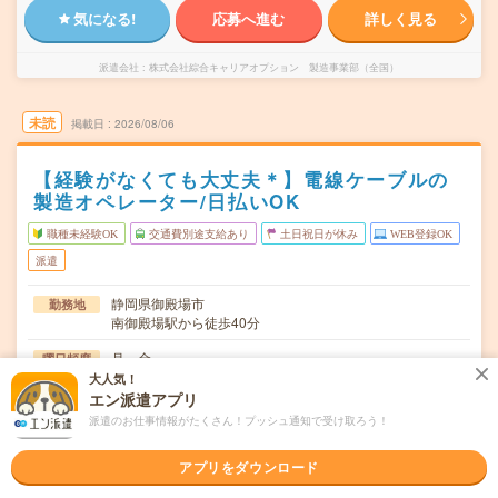
気になる!
応募へ進む
詳しく見る
派遣会社
株式会社綜合キャリアオプション 製造事業部（全国）
未読
掲載日
2026/08/06
【経験がなくても大丈夫＊】電線ケーブルの
製造オペレーター/日払いOK
職種未経験OK
交通費別途支給あり
土日祝日が休み
WEB登録OK
派遣
静岡県御殿場市
勤務地
南御殿場駅から徒歩40分
月～金
曜日頻度
大人気！
06:00～14:0014:00～22:0022:00～06:00
時間
エン派遣アプリ
派遣のお仕事情報がたくさん！プッシュ通知で受け取ろう！
長期でお仕事できる方、大歓迎！
期間
アプリをダウンロード
時給1700円
時給