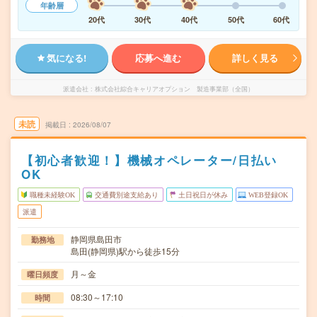
年齢層
20代
30代
40代
50代
60代
気になる!
応募へ進む
詳しく見る
派遣会社
株式会社綜合キャリアオプション 製造事業部（全国）
未読
掲載日
2026/08/07
【初心者歓迎！】機械オペレーター/日払い
OK
職種未経験OK
交通費別途支給あり
土日祝日が休み
WEB登録OK
派遣
静岡県島田市
勤務地
島田(静岡県)駅から徒歩15分
月～金
曜日頻度
08:30～17:10
時間