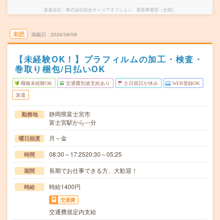
派遣会社
株式会社綜合キャリアオプション 製造事業部（全国）
未読
掲載日
2026/08/09
【未経験OK！】プラフィルムの加工・検査・
巻取り梱包/日払いOK
職種未経験OK
交通費別途支給あり
土日祝日が休み
WEB登録OK
派遣
静岡県富士宮市
勤務地
富士宮駅から---分
月～金
曜日頻度
08:30～17:2520:30～05:25
時間
長期でお仕事できる方、大歓迎！
期間
時給1400円
時給
交通費
交通費規定内支給