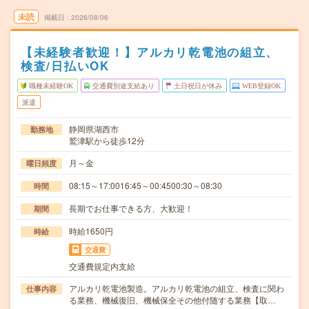
未読
掲載日
2026/08/06
【未経験者歓迎！】アルカリ乾電池の組立、
検査/日払いOK
職種未経験OK
交通費別途支給あり
土日祝日が休み
WEB登録OK
派遣
静岡県湖西市
勤務地
鷲津駅から徒歩12分
月～金
曜日頻度
08:15～17:0016:45～00:4500:30～08:30
時間
長期でお仕事できる方、大歓迎！
期間
時給1650円
時給
交通費
交通費規定内支給
アルカリ乾電池製造。アルカリ乾電池の組立、検査に関わ
仕事内容
る業務、機械復旧、機械保全その他付随する業務【取…