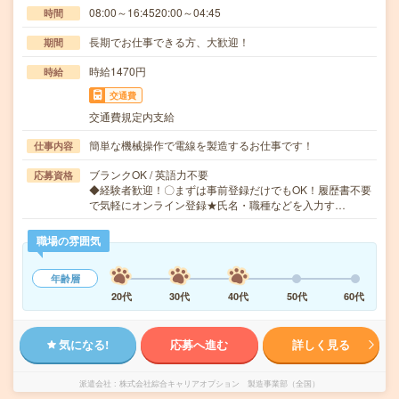
08:00～16:4520:00～04:45
時間
長期でお仕事できる方、大歓迎！
期間
時給1470円
時給
交通費
交通費規定内支給
簡単な機械操作で電線を製造するお仕事です！
仕事内容
ブランクOK / 英語力不要
応募資格
◆経験者歓迎！〇まずは事前登録だけでもOK！履歴書不要
で気軽にオンライン登録★氏名・職種などを入力す…
職場の雰囲気
年齢層
20代
30代
40代
50代
60代
気になる!
応募へ進む
詳しく見る
派遣会社
株式会社綜合キャリアオプション 製造事業部（全国）