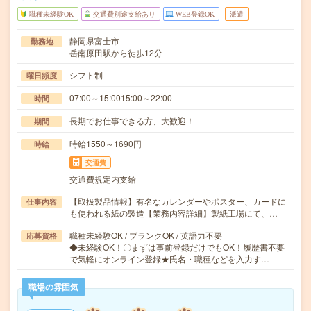
職種未経験OK
交通費別途支給あり
WEB登録OK
派遣
静岡県富士市
勤務地
岳南原田駅から徒歩12分
シフト制
曜日頻度
07:00～15:0015:00～22:00
時間
長期でお仕事できる方、大歓迎！
期間
時給1550～1690円
時給
交通費
交通費規定内支給
【取扱製品情報】有名なカレンダーやポスター、カードに
仕事内容
も使われる紙の製造【業務内容詳細】製紙工場にて、…
職種未経験OK / ブランクOK / 英語力不要
応募資格
◆未経験OK！〇まずは事前登録だけでもOK！履歴書不要
で気軽にオンライン登録★氏名・職種などを入力す…
職場の雰囲気