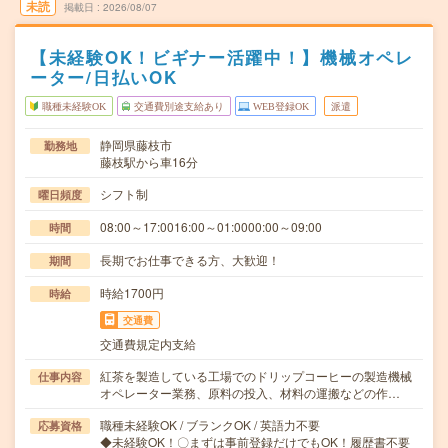
未読
掲載日
2026/08/07
【未経験OK！ビギナー活躍中！】機械オペレ
ーター/日払いOK
職種未経験OK
交通費別途支給あり
WEB登録OK
派遣
静岡県藤枝市
勤務地
藤枝駅から車16分
シフト制
曜日頻度
08:00～17:0016:00～01:0000:00～09:00
時間
長期でお仕事できる方、大歓迎！
期間
時給1700円
時給
交通費
交通費規定内支給
紅茶を製造している工場でのドリップコーヒーの製造機械
仕事内容
オペレーター業務、原料の投入、材料の運搬などの作…
職種未経験OK / ブランクOK / 英語力不要
応募資格
◆未経験OK！〇まずは事前登録だけでもOK！履歴書不要