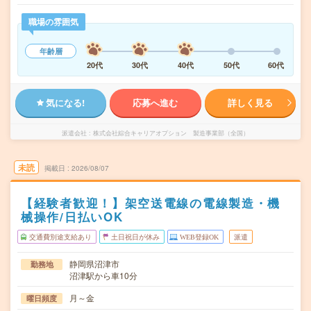
職場の雰囲気
年齢層
20代
30代
40代
50代
60代
気になる!
応募へ進む
詳しく見る
派遣会社
株式会社綜合キャリアオプション 製造事業部（全国）
未読
掲載日
2026/08/07
【経験者歓迎！】架空送電線の電線製造・機
械操作/日払いOK
交通費別途支給あり
土日祝日が休み
WEB登録OK
派遣
静岡県沼津市
勤務地
沼津駅から車10分
月～金
曜日頻度