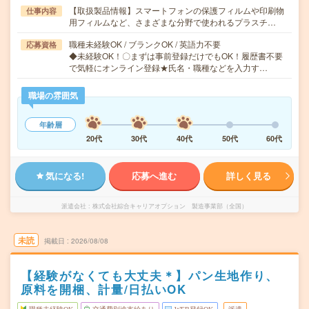
【取扱製品情報】スマートフォンの保護フィルムや印刷物
仕事内容
用フィルムなど、さまざまな分野で使われるプラスチ…
職種未経験OK / ブランクOK / 英語力不要
応募資格
◆未経験OK！〇まずは事前登録だけでもOK！履歴書不要
で気軽にオンライン登録★氏名・職種などを入力す…
職場の雰囲気
年齢層
20代
30代
40代
50代
60代
気になる!
応募へ進む
詳しく見る
派遣会社
株式会社綜合キャリアオプション 製造事業部（全国）
未読
掲載日
2026/08/08
【経験がなくても大丈夫＊】パン生地作り、
原料を開梱、計量/日払いOK