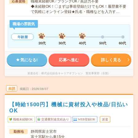
職種未経験OK / ブランクOK / 英語力不要
応募資格
◆未経験OK！〇まずは事前登録だけでもOK！履歴書不要
で気軽にオンライン登録★氏名・職種などを入力す…
職場の雰囲気
年齢層
20代
30代
40代
50代
60代
気になる!
応募へ進む
詳しく見る
派遣会社
株式会社綜合キャリアオプション 製造事業部（全国）
未読
掲載日
2026/08/07
【時給1500円】機械に資材投入や検品/日払い
OK
職種未経験OK
交通費別途支給あり
WEB登録OK
派遣
静岡県富士宮市
勤務地
富士宮駅から車15分