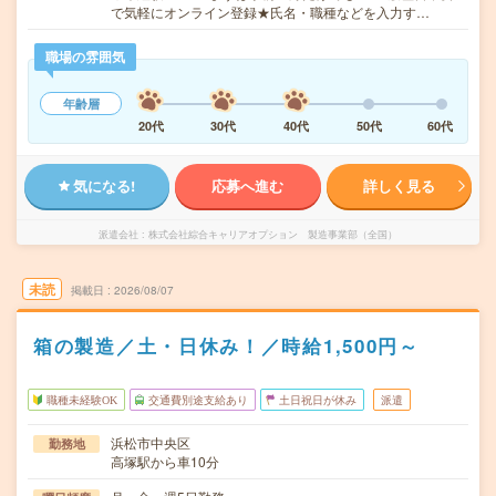
で気軽にオンライン登録★氏名・職種などを入力す…
職場の雰囲気
年齢層
20代
30代
40代
50代
60代
気になる!
応募へ進む
詳しく見る
派遣会社
株式会社綜合キャリアオプション 製造事業部（全国）
未読
掲載日
2026/08/07
箱の製造／土・日休み！／時給1,500円～
職種未経験OK
交通費別途支給あり
土日祝日が休み
派遣
浜松市中央区
勤務地
高塚駅から車10分