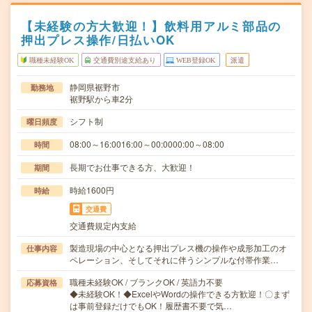
【未経験の方大歓迎！】飲料用アルミ部品の
押出プレス操作/日払いOK
職種未経験OK
交通費別途支給あり
WEB登録OK
派遣
静岡県裾野市
勤務地
裾野駅から車2分
シフト制
曜日頻度
08:00～16:0016:00～00:0000:00～08:00
時間
長期でお仕事できる方、大歓迎！
期間
時給1600円
時給
交通費
交通費規定内支給
製造現場の中心となる押出プレス機の操作や成形加工のオ
仕事内容
ペレーション、そしてそれに伴うシンプルな付帯作業…
職種未経験OK / ブランクOK / 英語力不要
応募資格
◆未経験OK！◆ExcelやWordの操作できる方歓迎！〇まず
は事前登録だけでもOK！履歴書不要で気…