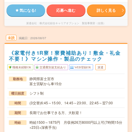
気になる!
応募へ進む
詳しく見る
派遣会社
株式会社綜合キャリアオプション 製造事業部（全国）
未読
掲載日
2026/08/07
《家電付き1R寮！寮費補助あり！敷金・礼金
不要！》マシン操作・製品のチェック
職種未経験OK
交通費別途支給あり
WEB登録OK
派遣
静岡県富士宮市
勤務地
富士宮駅から車15分
シフト制
曜日頻度
(3交替)6:45～15:00、14:45～23:00、22:45～翌7:00
時間
長期でお仕事できる方、大歓迎！
期間
時給1500～1875円 月収例26万8000円以上可(7時間15分
時給
×23日+深夜手当)