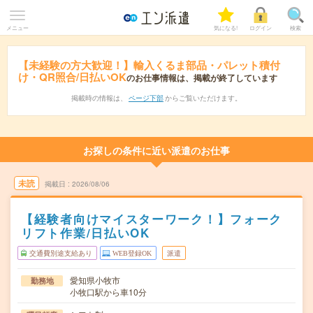
メニュー
気になる!
ログイン
検索
【未経験の方大歓迎！】輸入くるま部品・パレット積付
け・QR照合/日払いOK
のお仕事情報は、掲載が終了しています
掲載時の情報は、
ページ下部
からご覧いただけます。
お探しの条件に近い派遣のお仕事
未読
掲載日
2026/08/06
【経験者向けマイスターワーク！】フォーク
リフト作業/日払いOK
交通費別途支給あり
WEB登録OK
派遣
愛知県小牧市
勤務地
小牧口駅から車10分