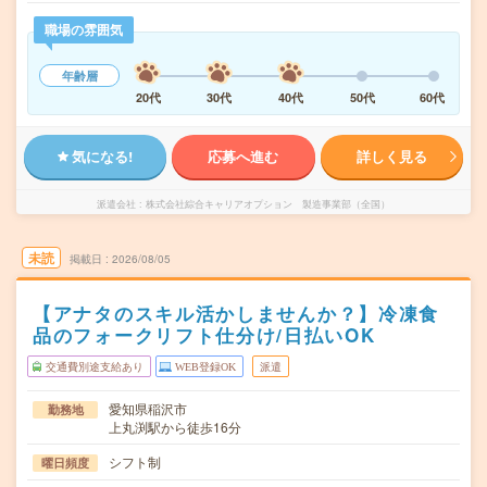
職場の雰囲気
年齢層
20代
30代
40代
50代
60代
気になる!
応募へ進む
詳しく見る
派遣会社
株式会社綜合キャリアオプション 製造事業部（全国）
未読
掲載日
2026/08/05
【アナタのスキル活かしませんか？】冷凍食
品のフォークリフト仕分け/日払いOK
交通費別途支給あり
WEB登録OK
派遣
愛知県稲沢市
勤務地
上丸渕駅から徒歩16分
シフト制
曜日頻度