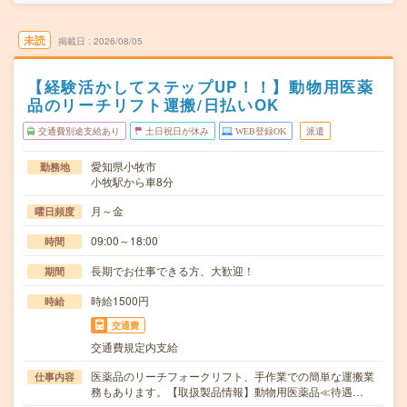
未読
掲載日
2026/08/05
【経験活かしてステップUP！！】動物用医薬
品のリーチリフト運搬/日払いOK
交通費別途支給あり
土日祝日が休み
WEB登録OK
派遣
愛知県小牧市
勤務地
小牧駅から車8分
月～金
曜日頻度
09:00～18:00
時間
長期でお仕事できる方、大歓迎！
期間
時給1500円
時給
交通費
交通費規定内支給
医薬品のリーチフォークリフト、手作業での簡単な運搬業
仕事内容
務もあります。【取扱製品情報】動物用医薬品≪待遇…