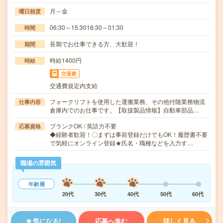
月～金
曜日頻度
06:30～15:3016:30～01:30
時間
長期でお仕事できる方、大歓迎！
期間
時給1400円
時給
交通費
交通費規定内支給
フォークリフトを使用した運搬業務、その他付随業務物流
仕事内容
倉庫内でのお仕事です。【取扱製品情報】自動車部品…
ブランクOK / 英語力不要
応募資格
◆経験者歓迎！〇まずは事前登録だけでもOK！履歴書不要
で気軽にオンライン登録★氏名・職種などを入力す…
職場の雰囲気
年齢層
20代
30代
40代
50代
60代
気になる!
応募へ進む
詳しく見る