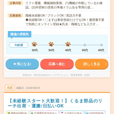
リフト運搬、機械補助業務。(1)機械が作動しているか確
仕事内容
認。(2)外壁材の塗装の準備ドラム缶を専用の道…
職種未経験OK / ブランクOK / 英語力不要
応募資格
◆未経験OK！〇まずは事前登録だけでもOK！履歴書不要
で気軽にオンライン登録★氏名・職種などを入力す…
職場の雰囲気
年齢層
20代
30代
40代
50代
60代
気になる!
応募へ進む
詳しく見る
派遣会社
株式会社綜合キャリアオプション 製造事業部（全国）
未読
掲載日
2026/08/05
【未経験スタート大歓迎！】くるま部品のリ
ーチ出荷・運搬/日払いOK
職種未経験OK
交通費別途支給あり
土日祝日が休み
WEB登録OK