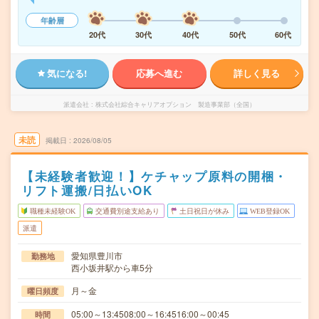
年齢層
20代
30代
40代
50代
60代
気になる!
応募へ進む
詳しく見る
派遣会社
株式会社綜合キャリアオプション 製造事業部（全国）
未読
掲載日
2026/08/05
【未経験者歓迎！】ケチャップ原料の開梱・
リフト運搬/日払いOK
職種未経験OK
交通費別途支給あり
土日祝日が休み
WEB登録OK
派遣
愛知県豊川市
勤務地
西小坂井駅から車5分
月～金
曜日頻度
05:00～13:4508:00～16:4516:00～00:45
時間