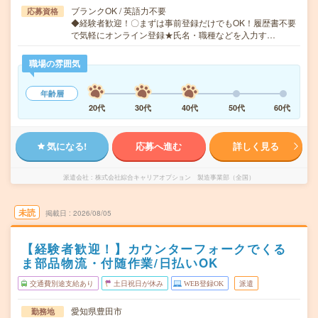
ブランクOK / 英語力不要
応募資格
◆経験者歓迎！〇まずは事前登録だけでもOK！履歴書不要
で気軽にオンライン登録★氏名・職種などを入力す…
職場の雰囲気
年齢層
20代
30代
40代
50代
60代
気になる!
応募へ進む
詳しく見る
派遣会社
株式会社綜合キャリアオプション 製造事業部（全国）
未読
掲載日
2026/08/05
【経験者歓迎！】カウンターフォークでくる
ま部品物流・付随作業/日払いOK
交通費別途支給あり
土日祝日が休み
WEB登録OK
派遣
愛知県豊田市
勤務地