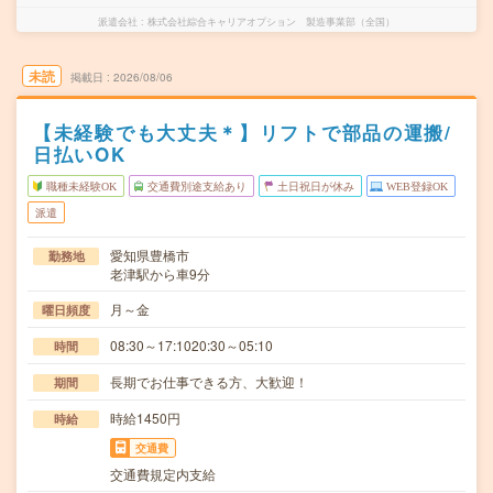
派遣会社
株式会社綜合キャリアオプション 製造事業部（全国）
未読
掲載日
2026/08/06
【未経験でも大丈夫＊】リフトで部品の運搬/
日払いOK
職種未経験OK
交通費別途支給あり
土日祝日が休み
WEB登録OK
派遣
愛知県豊橋市
勤務地
老津駅から車9分
月～金
曜日頻度
08:30～17:1020:30～05:10
時間
長期でお仕事できる方、大歓迎！
期間
時給1450円
時給
交通費
交通費規定内支給