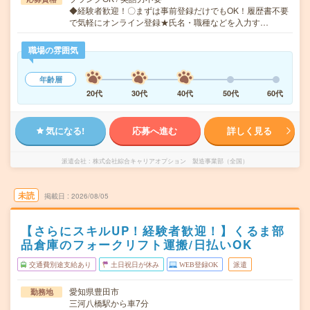
◆経験者歓迎！〇まずは事前登録だけでもOK！履歴書不要
で気軽にオンライン登録★氏名・職種などを入力す…
職場の雰囲気
年齢層
20代
30代
40代
50代
60代
気になる!
応募へ進む
詳しく見る
派遣会社
株式会社綜合キャリアオプション 製造事業部（全国）
未読
掲載日
2026/08/05
【さらにスキルUP！経験者歓迎！】くるま部
品倉庫のフォークリフト運搬/日払いOK
交通費別途支給あり
土日祝日が休み
WEB登録OK
派遣
愛知県豊田市
勤務地
三河八橋駅から車7分