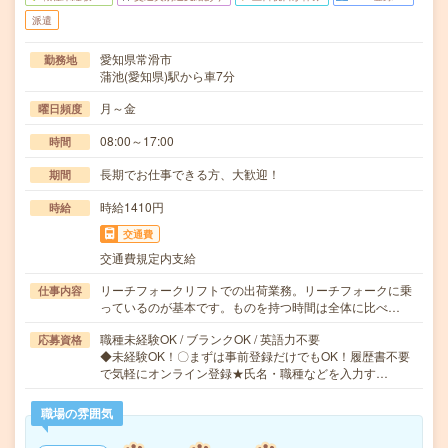
派遣
愛知県常滑市
勤務地
蒲池(愛知県)駅から車7分
月～金
曜日頻度
08:00～17:00
時間
長期でお仕事できる方、大歓迎！
期間
時給1410円
時給
交通費
交通費規定内支給
リーチフォークリフトでの出荷業務。リーチフォークに乗
仕事内容
っているのが基本です。ものを持つ時間は全体に比べ…
職種未経験OK / ブランクOK / 英語力不要
応募資格
◆未経験OK！〇まずは事前登録だけでもOK！履歴書不要
で気軽にオンライン登録★氏名・職種などを入力す…
職場の雰囲気