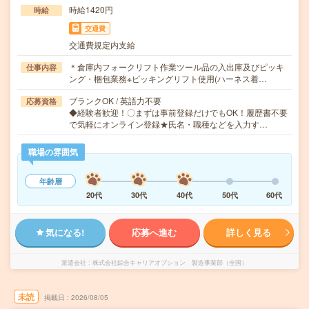
時給1420円
時給
交通費
交通費規定内支給
＊倉庫内フォークリフト作業ツール品の入出庫及びピッキ
仕事内容
ング・梱包業務※ピッキングリフト使用(ハーネス着…
ブランクOK / 英語力不要
応募資格
◆経験者歓迎！〇まずは事前登録だけでもOK！履歴書不要
で気軽にオンライン登録★氏名・職種などを入力す…
職場の雰囲気
年齢層
20代
30代
40代
50代
60代
気になる!
応募へ進む
詳しく見る
派遣会社
株式会社綜合キャリアオプション 製造事業部（全国）
未読
掲載日
2026/08/05