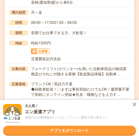
若林(愛知県)駅から車6分
月～金
曜日頻度
08:00～17:0021:00～06:00
時間
長期でお仕事できる方、大歓迎！
期間
時給1500円
時給
交通費
交通費規定内支給
フォークリフト(カウンター)を用いた自動車部品の物流業
仕事内容
務及びそれに付随する業務【取扱製品情報】自動車…
ブランクOK / 英語力不要
応募資格
◆経験者歓迎！〇まずは事前登録だけでもOK！履歴書不要
で気軽にオンライン登録★氏名・職種などを入力す…
大人気！
職場の雰囲気
エン派遣アプリ
派遣のお仕事情報がたくさん！プッシュ通知で受け取ろう！
年齢層
20代
30代
40代
50代
60代
アプリをダウンロード