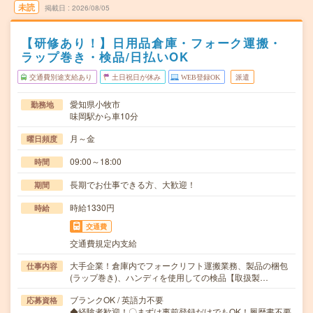
未読
掲載日
2026/08/05
【研修あり！】日用品倉庫・フォーク運搬・
ラップ巻き・検品/日払いOK
交通費別途支給あり
土日祝日が休み
WEB登録OK
派遣
愛知県小牧市
勤務地
味岡駅から車10分
月～金
曜日頻度
09:00～18:00
時間
長期でお仕事できる方、大歓迎！
期間
時給1330円
時給
交通費
交通費規定内支給
大手企業！倉庫内でフォークリフト運搬業務、製品の梱包
仕事内容
(ラップ巻き)、ハンディを使用しての検品【取扱製…
ブランクOK / 英語力不要
応募資格
◆経験者歓迎！〇まずは事前登録だけでもOK！履歴書不要