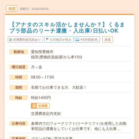
未読
掲載日
2026/08/05
【アナタのスキル活かしませんか？】くるま
プラ部品のリーチ運搬・入出庫/日払いOK
交通費別途支給あり
土日祝日が休み
WEB登録OK
派遣
愛知県豊橋市
勤務地
植田(豊橋鉄道線)駅から車10分
月～金
曜日頻度
08:00～17:00
時間
長期でお仕事できる方、大歓迎！
期間
時給1400円
時給
交通費
交通費規定内支給
倉庫内でのフォークリフト(リーチリフト)を使用した自動
仕事内容
車部品の運搬をしていくお仕事です。他にも入出庫…
ブランクOK / 英語力不要
応募資格