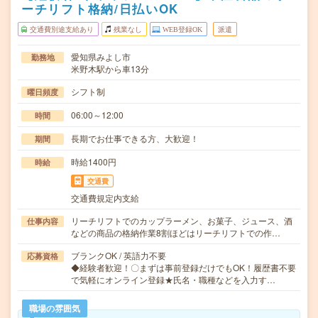
ーチリフト格納/日払いOK
交通費別途支給あり
残業なし
WEB登録OK
派遣
愛知県みよし市
勤務地
米野木駅から車13分
シフト制
曜日頻度
06:00～12:00
時間
長期でお仕事できる方、大歓迎！
期間
時給1400円
時給
交通費
交通費規定内支給
リーチリフトでのカップラーメン、お菓子、ジュース、酒
仕事内容
などの商品の格納作業8割ほどはリーチリフトでの作…
ブランクOK / 英語力不要
応募資格
◆経験者歓迎！〇まずは事前登録だけでもOK！履歴書不要
で気軽にオンライン登録★氏名・職種などを入力す…
職場の雰囲気