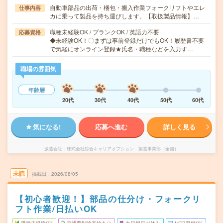
自動車部品の出荷・梱包・搬入作業フォークリフトやエレ
仕事内容
カに乗って製品を持ち運びします。【取扱製品情報】…
職種未経験OK / ブランクOK / 英語力不要
応募資格
◆未経験OK！〇まずは事前登録だけでもOK！履歴書不要
で気軽にオンライン登録★氏名・職種などを入力す…
職場の雰囲気
年齢層
20代
30代
40代
50代
60代
気になる!
応募へ進む
詳しく見る
派遣会社
株式会社綜合キャリアオプション 製造事業部（全国）
未読
掲載日
2026/08/05
【初心者歓迎！】部品の仕分け・フォークリ
フト作業/日払いOK