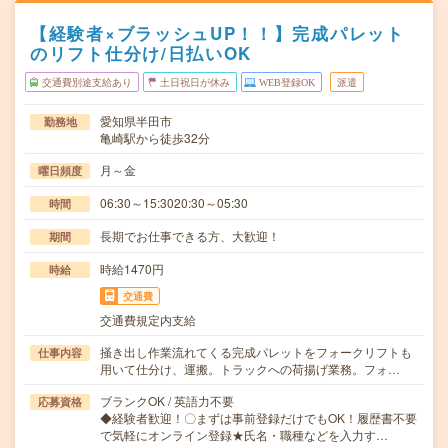
【経験者×ブラッシュUP！！】完成パレット
のリフト仕分け/日払いOK
交通費別途支給あり
土日祝日が休み
WEB登録OK
派遣
愛知県半田市
勤務地
亀崎駅から徒歩32分
月～金
曜日頻度
06:30～15:3020:30～05:30
時間
長期でお仕事できる方、大歓迎！
期間
時給1470円
時給
交通費
交通費規定内支給
掻き出し作業流れてくる完成パレットをフォークリフトも
仕事内容
用いて仕分け、運搬。トラックへの荷揚げ業務。フォ…
ブランクOK / 英語力不要
応募資格
◆経験者歓迎！〇まずは事前登録だけでもOK！履歴書不要
で気軽にオンライン登録★氏名・職種などを入力す…