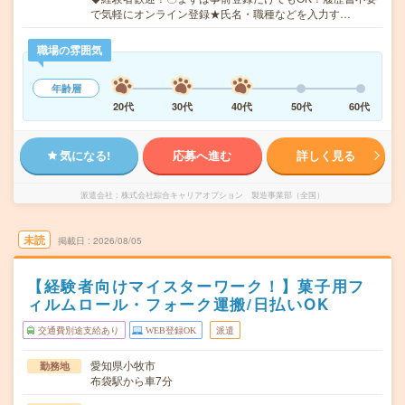
で気軽にオンライン登録★氏名・職種などを入力す…
職場の雰囲気
年齢層
20代
30代
40代
50代
60代
気になる!
応募へ進む
詳しく見る
派遣会社
株式会社綜合キャリアオプション 製造事業部（全国）
未読
掲載日
2026/08/05
【経験者向けマイスターワーク！】菓子用フ
ィルムロール・フォーク運搬/日払いOK
交通費別途支給あり
WEB登録OK
派遣
愛知県小牧市
勤務地
布袋駅から車7分