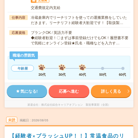
交通費
交通費規定内支給
冷蔵倉庫内でリーチリフトを使っての運搬業務をしていた
仕事内容
だきます。リーチリフト経験者大歓迎です！【取扱製…
ブランクOK / 英語力不要
応募資格
◆経験者歓迎！〇まずは事前登録だけでもOK！履歴書不要
で気軽にオンライン登録★氏名・職種などを入力す…
職場の雰囲気
年齢層
20代
30代
40代
50代
60代
気になる!
応募へ進む
詳しく見る
派遣会社
株式会社綜合キャリアオプション 製造事業部（全国）
未読
掲載日
2026/08/05
【経験者×ブラッシュUP！！】常温食品のリ