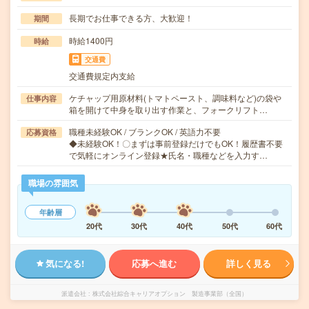
長期でお仕事できる方、大歓迎！
期間
時給1400円
時給
交通費
交通費規定内支給
ケチャップ用原材料(トマトペースト、調味料など)の袋や
仕事内容
箱を開けて中身を取り出す作業と、フォークリフト…
職種未経験OK / ブランクOK / 英語力不要
応募資格
◆未経験OK！〇まずは事前登録だけでもOK！履歴書不要
で気軽にオンライン登録★氏名・職種などを入力す…
職場の雰囲気
年齢層
20代
30代
40代
50代
60代
気になる!
応募へ進む
詳しく見る
派遣会社
株式会社綜合キャリアオプション 製造事業部（全国）