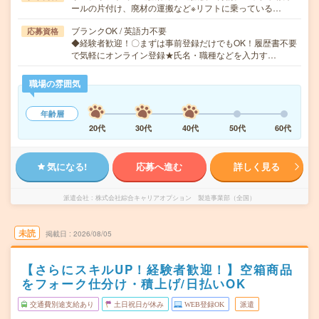
ールの片付け、廃材の運搬など※リフトに乗っている…
ブランクOK / 英語力不要
応募資格
◆経験者歓迎！〇まずは事前登録だけでもOK！履歴書不要
で気軽にオンライン登録★氏名・職種などを入力す…
職場の雰囲気
年齢層
20代
30代
40代
50代
60代
気になる!
応募へ進む
詳しく見る
派遣会社
株式会社綜合キャリアオプション 製造事業部（全国）
未読
掲載日
2026/08/05
【さらにスキルUP！経験者歓迎！】空箱商品
をフォーク仕分け・積上げ/日払いOK
交通費別途支給あり
土日祝日が休み
WEB登録OK
派遣