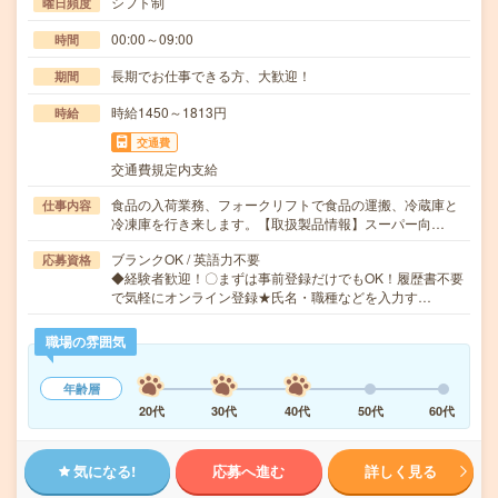
シフト制
曜日頻度
00:00～09:00
時間
長期でお仕事できる方、大歓迎！
期間
時給1450～1813円
時給
交通費
交通費規定内支給
食品の入荷業務、フォークリフトで食品の運搬、冷蔵庫と
仕事内容
冷凍庫を行き来します。【取扱製品情報】スーパー向…
ブランクOK / 英語力不要
応募資格
◆経験者歓迎！〇まずは事前登録だけでもOK！履歴書不要
で気軽にオンライン登録★氏名・職種などを入力す…
職場の雰囲気
年齢層
20代
30代
40代
50代
60代
気になる!
応募へ進む
詳しく見る