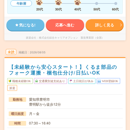
年齢層
20代
30代
40代
50代
60代
気になる!
応募へ進む
詳しく見る
派遣会社
株式会社綜合キャリアオプション 製造事業部（全国）
未読
掲載日
2026/08/05
【未経験から安心スタート！】くるま部品の
フォーク運搬・梱包仕分け/日払いOK
職種未経験OK
交通費別途支給あり
土日祝日が休み
WEB登録OK
派遣
愛知県豊明市
勤務地
豊明駅から徒歩12分
月～金
曜日頻度
07:30～16:40
時間