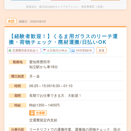
派遣会社
株式会社綜合キャリアオプション 製造事業部（全国）
未読
掲載日
2026/08/05
【経験者歓迎！】くるま用ガラスのリーチ運
搬・荷物チェック・廃材運搬/日払いOK
交通費別途支給あり
土日祝日が休み
WEB登録OK
派遣
愛知県豊田市
勤務地
知立駅から車18分
月～金
曜日頻度
06:25～15:0516:30～01:10
時間
長期でお仕事できる方、大歓迎！
期間
時給1350～1400円
時給
交通費
交通費規定内支給
リーチリフトでの運搬作業、運搬後の荷物チェック、段ボ
仕事内容