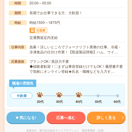
20:00～05:00
時間
長期でお仕事できる方、大歓迎！
期間
時給1500～1875円
時給
交通費
交通費規定内支給
急募！涼しいところでフォークリフト業務の仕事。冷蔵・
仕事内容
冷凍食品の仕分け作業！【取扱製品情報】ハム、ウイ…
ブランクOK / 英語力不要
応募資格
◆経験者歓迎！〇まずは事前登録だけでもOK！履歴書不要
で気軽にオンライン登録★氏名・職種などを入力す…
職場の雰囲気
年齢層
20代
30代
40代
50代
60代
気になる!
応募へ進む
詳しく見る
派遣会社
株式会社綜合キャリアオプション 製造事業部（全国）