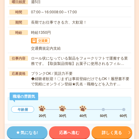
週5日
曜日頻度
07:00～16:0008:00～17:00
時間
長期でお仕事できる方、大歓迎！
期間
時給1350円
時給
交通費
交通費規定内支給
ロール状になっている製品をフォークリフトで運搬する業
仕事内容
務です。【取扱製品情報】お菓子に使用されるフィル…
ブランクOK / 英語力不要
応募資格
◆経験者歓迎！〇まずは事前登録だけでもOK！履歴書不要
で気軽にオンライン登録★氏名・職種などを入力す…
職場の雰囲気
年齢層
20代
30代
40代
50代
60代
気になる!
応募へ進む
詳しく見る