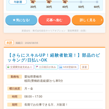
年齢層
20代
30代
40代
50代
60代
気になる!
応募へ進む
詳しく見る
派遣会社
株式会社綜合キャリアオプション 製造事業部（全国）
未読
掲載日
2026/08/05
【さらにスキルUP！経験者歓迎！】部品のピ
ッキング/日払いOK
交通費別途支給あり
土日祝日が休み
WEB登録OK
派遣
愛知県豊橋市
勤務地
植田(豊橋鉄道線)駅から車5分
月～金
曜日頻度
08:00～17:00
時間
長期でお仕事できる方、大歓迎！
期間