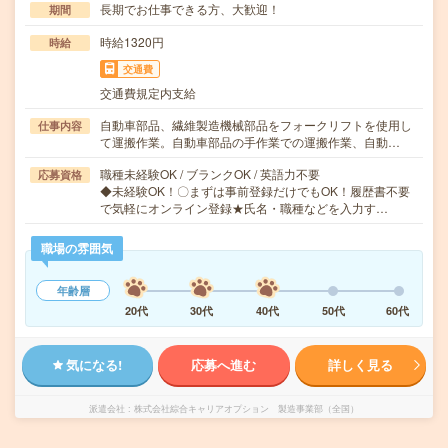
長期でお仕事できる方、大歓迎！
期間
時給1320円
時給
交通費
交通費規定内支給
自動車部品、繊維製造機械部品をフォークリフトを使用し
仕事内容
て運搬作業。自動車部品の手作業での運搬作業、自動…
職種未経験OK / ブランクOK / 英語力不要
応募資格
◆未経験OK！〇まずは事前登録だけでもOK！履歴書不要
で気軽にオンライン登録★氏名・職種などを入力す…
職場の雰囲気
年齢層
20代
30代
40代
50代
60代
気になる!
応募へ進む
詳しく見る
派遣会社
株式会社綜合キャリアオプション 製造事業部（全国）