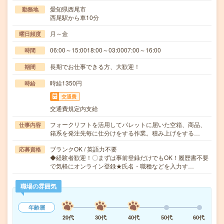
愛知県西尾市
勤務地
西尾駅から車10分
月～金
曜日頻度
06:00～15:0018:00～03:0007:00～16:00
時間
長期でお仕事できる方、大歓迎！
期間
時給1350円
時給
交通費
交通費規定内支給
フォークリフトを活用してパレットに届いた空箱、商品、
仕事内容
箱系を発注先毎に仕分けをする作業。積み上げをする…
ブランクOK / 英語力不要
応募資格
◆経験者歓迎！〇まずは事前登録だけでもOK！履歴書不要
で気軽にオンライン登録★氏名・職種などを入力す…
職場の雰囲気
年齢層
20代
30代
40代
50代
60代