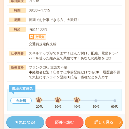
月～金
曜日頻度
08:30～17:15
時間
長期でお仕事できる方、大歓迎！
期間
時給1400円
時給
交通費
交通費規定内支給
スキルアップができます！はんだ付け、配線、電動ドライ
仕事内容
バーを使った組み立て業務です！あなたの経験をぜひ…
ブランクOK / 英語力不要
応募資格
◆経験者歓迎！〇まずは事前登録だけでもOK！履歴書不要
で気軽にオンライン登録★氏名・職種などを入力す…
職場の雰囲気
年齢層
20代
30代
40代
50代
60代
気になる!
応募へ進む
詳しく見る