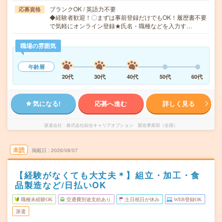
ブランクOK / 英語力不要
応募資格
◆経験者歓迎！〇まずは事前登録だけでもOK！履歴書不要
で気軽にオンライン登録★氏名・職種などを入力す…
職場の雰囲気
年齢層
20代
30代
40代
50代
60代
気になる!
応募へ進む
詳しく見る
派遣会社
株式会社綜合キャリアオプション 製造事業部（全国）
未読
掲載日
2026/08/07
【経験がなくても大丈夫＊】組立・加工・食
品製造など/日払いOK
職種未経験OK
交通費別途支給あり
土日祝日が休み
WEB登録OK
派遣