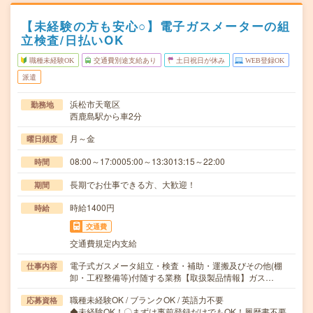
【未経験の方も安心○】電子ガスメーターの組
立検査/日払いOK
職種未経験OK
交通費別途支給あり
土日祝日が休み
WEB登録OK
派遣
浜松市天竜区
勤務地
西鹿島駅から車2分
月～金
曜日頻度
08:00～17:0005:00～13:3013:15～22:00
時間
長期でお仕事できる方、大歓迎！
期間
時給1400円
時給
交通費
交通費規定内支給
電子式ガスメータ組立・検査・補助・運搬及びその他(棚
仕事内容
卸・工程整備等)付随する業務【取扱製品情報】ガス…
職種未経験OK / ブランクOK / 英語力不要
応募資格
◆未経験OK！〇まずは事前登録だけでもOK！履歴書不要