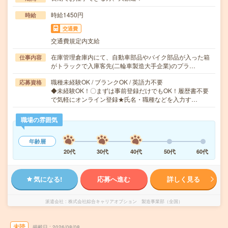
時給1450円
時給
交通費
交通費規定内支給
在庫管理倉庫内にて、自動車部品やバイク部品が入った箱
仕事内容
がトラックで入庫客先(二輪車製造大手企業)のプラ…
職種未経験OK / ブランクOK / 英語力不要
応募資格
◆未経験OK！〇まずは事前登録だけでもOK！履歴書不要
で気軽にオンライン登録★氏名・職種などを入力す…
職場の雰囲気
年齢層
20代
30代
40代
50代
60代
気になる!
応募へ進む
詳しく見る
派遣会社
株式会社綜合キャリアオプション 製造事業部（全国）
未読
掲載日
2026/08/08