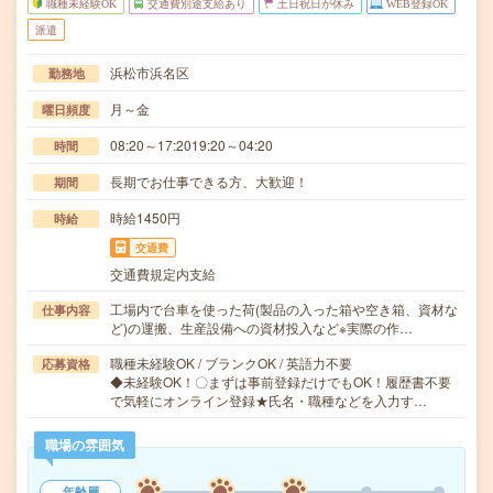
職種未経験OK
交通費別途支給あり
土日祝日が休み
WEB登録OK
派遣
浜松市浜名区
勤務地
月～金
曜日頻度
08:20～17:2019:20～04:20
時間
長期でお仕事できる方、大歓迎！
期間
時給1450円
時給
交通費
交通費規定内支給
工場内で台車を使った荷(製品の入った箱や空き箱、資材な
仕事内容
ど)の運搬、生産設備への資材投入など※実際の作…
職種未経験OK / ブランクOK / 英語力不要
応募資格
◆未経験OK！〇まずは事前登録だけでもOK！履歴書不要
で気軽にオンライン登録★氏名・職種などを入力す…
職場の雰囲気
年齢層