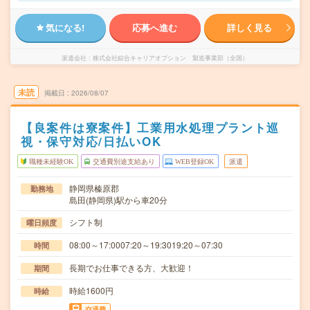
気になる!
応募へ進む
詳しく見る
派遣会社
株式会社綜合キャリアオプション 製造事業部（全国）
未読
掲載日
2026/08/07
【良案件は寮案件】工業用水処理プラント巡
視・保守対応/日払いOK
職種未経験OK
交通費別途支給あり
WEB登録OK
派遣
静岡県榛原郡
勤務地
島田(静岡県)駅から車20分
シフト制
曜日頻度
08:00～17:0007:20～19:3019:20～07:30
時間
長期でお仕事できる方、大歓迎！
期間
時給1600円
時給
交通費