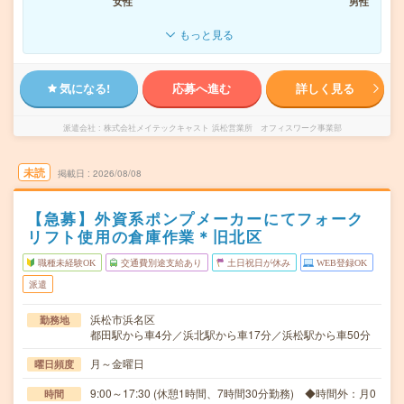
女性
男性
もっと見る
気になる!
応募へ進む
詳しく見る
派遣会社
株式会社メイテックキャスト 浜松営業所 オフィスワーク事業部
未読
掲載日
2026/08/08
【急募】外資系ポンプメーカーにてフォーク
リフト使用の倉庫作業＊旧北区
職種未経験OK
交通費別途支給あり
土日祝日が休み
WEB登録OK
派遣
浜松市浜名区
勤務地
都田駅から車4分／浜北駅から車17分／浜松駅から車50分
月～金曜日
曜日頻度
9:00～17:30 (休憩1時間、7時間30分勤務) ◆時間外：月0
時間