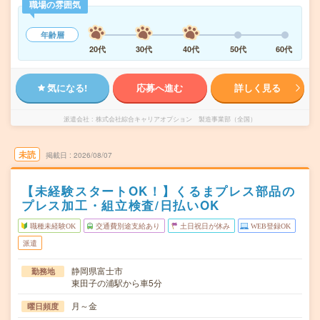
職場の雰囲気
年齢層
20代
30代
40代
50代
60代
気になる!
応募へ進む
詳しく見る
派遣会社
株式会社綜合キャリアオプション 製造事業部（全国）
未読
掲載日
2026/08/07
【未経験スタートOK！】くるまプレス部品の
プレス加工・組立検査/日払いOK
職種未経験OK
交通費別途支給あり
土日祝日が休み
WEB登録OK
派遣
静岡県富士市
勤務地
東田子の浦駅から車5分
月～金
曜日頻度