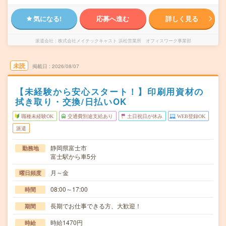
気になる!
応募へ進む
詳しく見る
派遣会社
株式会社メイテックキャスト 浜松営業所 オフィスワーク事業部
未読
掲載日
2026/08/07
【未経験から安心スタート！】印刷用資材の
拭き取り・交換/日払いOK
職種未経験OK
交通費別途支給あり
土日祝日が休み
WEB登録OK
派遣
静岡県富士市
勤務地
富士駅から車5分
月～金
曜日頻度
08:00～17:00
時間
長期でお仕事できる方、大歓迎！
期間
時給1470円
時給