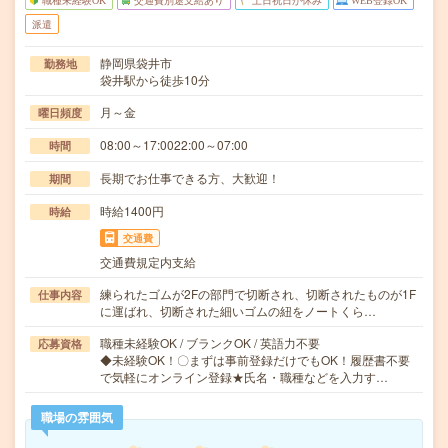
職種未経験OK
交通費別途支給あり
土日祝日が休み
WEB登録OK
派遣
静岡県袋井市
勤務地
袋井駅から徒歩10分
月～金
曜日頻度
08:00～17:0022:00～07:00
時間
長期でお仕事できる方、大歓迎！
期間
時給1400円
時給
交通費
交通費規定内支給
練られたゴムが2Fの部門で切断され、切断されたものが1F
仕事内容
に運ばれ、切断された細いゴムの紐をノートくら…
職種未経験OK / ブランクOK / 英語力不要
応募資格
◆未経験OK！〇まずは事前登録だけでもOK！履歴書不要
で気軽にオンライン登録★氏名・職種などを入力す…
職場の雰囲気