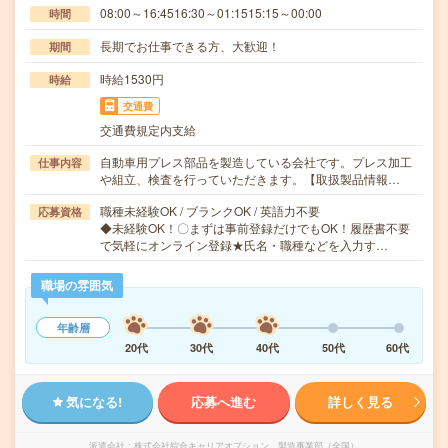
08:00～16:4516:30～01:1515:15～00:00
時間
長期でお仕事できる方、大歓迎！
期間
時給1530円
時給
交通費
交通費規定内支給
自動車用プレス部品を製造している会社です。プレス加工
仕事内容
や組立、検査を行っていただきます。【取扱製品情報…
職種未経験OK / ブランクOK / 英語力不要
応募資格
◆未経験OK！〇まずは事前登録だけでもOK！履歴書不要
で気軽にオンライン登録★氏名・職種などを入力す…
職場の雰囲気
年齢層
20代
30代
40代
50代
60代
気になる!
応募へ進む
詳しく見る
派遣会社
株式会社綜合キャリアオプション 製造事業部（全国）