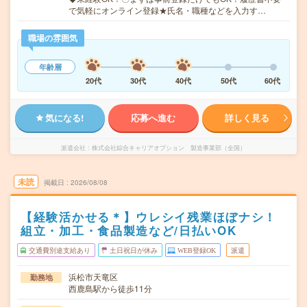
で気軽にオンライン登録★氏名・職種などを入力す…
職場の雰囲気
年齢層
20代
30代
40代
50代
60代
気になる!
応募へ進む
詳しく見る
派遣会社
株式会社綜合キャリアオプション 製造事業部（全国）
未読
掲載日
2026/08/08
【経験活かせる＊】ウレシイ残業ほぼナシ！
組立・加工・食品製造など/日払いOK
交通費別途支給あり
土日祝日が休み
WEB登録OK
派遣
浜松市天竜区
勤務地
西鹿島駅から徒歩11分