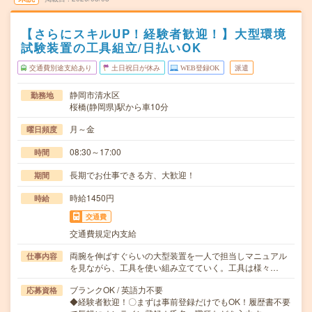
【さらにスキルUP！経験者歓迎！】大型環境
試験装置の工具組立/日払いOK
交通費別途支給あり
土日祝日が休み
WEB登録OK
派遣
静岡市清水区
勤務地
桜橋(静岡県)駅から車10分
月～金
曜日頻度
08:30～17:00
時間
長期でお仕事できる方、大歓迎！
期間
時給1450円
時給
交通費
交通費規定内支給
両腕を伸ばすぐらいの大型装置を一人で担当しマニュアル
仕事内容
を見ながら、工具を使い組み立てていく。工具は様々…
ブランクOK / 英語力不要
応募資格
◆経験者歓迎！〇まずは事前登録だけでもOK！履歴書不要