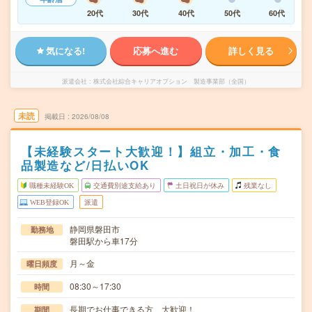
20代
30代
40代
50代
60代
気になる!
応募へ進む
詳しく見る
派遣会社
株式会社綜合キャリアオプション 製造事業部（全国）
未読
掲載日
2026/08/08
【未経験スタート大歓迎！】組立・加工・食
品製造など/日払いOK
職種未経験OK
交通費別途支給あり
土日祝日が休み
残業なし
WEB登録OK
派遣
静岡県磐田市
勤務地
磐田駅から車17分
月～金
曜日頻度
08:30～17:30
時間
長期でお仕事できる方、大歓迎！
期間