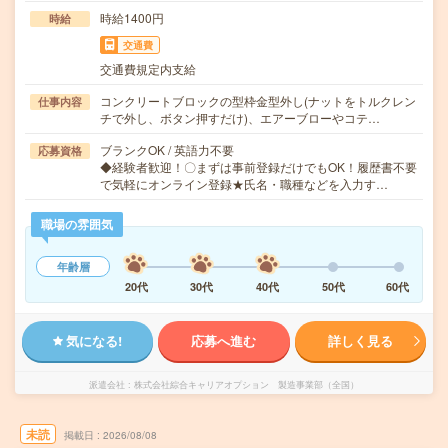
時給1400円
時給
交通費
交通費規定内支給
コンクリートブロックの型枠金型外し(ナットをトルクレン
仕事内容
チで外し、ボタン押すだけ)、エアーブローやコテ…
ブランクOK / 英語力不要
応募資格
◆経験者歓迎！〇まずは事前登録だけでもOK！履歴書不要
で気軽にオンライン登録★氏名・職種などを入力す…
職場の雰囲気
年齢層
20代
30代
40代
50代
60代
気になる!
応募へ進む
詳しく見る
派遣会社
株式会社綜合キャリアオプション 製造事業部（全国）
未読
掲載日
2026/08/08