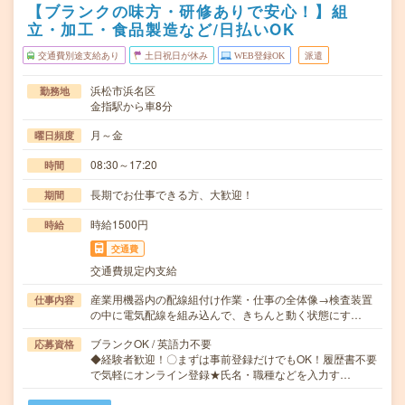
【ブランクの味方・研修ありで安心！】組
立・加工・食品製造など/日払いOK
交通費別途支給あり
土日祝日が休み
WEB登録OK
派遣
浜松市浜名区
勤務地
金指駅から車8分
月～金
曜日頻度
08:30～17:20
時間
長期でお仕事できる方、大歓迎！
期間
時給1500円
時給
交通費
交通費規定内支給
産業用機器内の配線組付け作業・仕事の全体像→検査装置
仕事内容
の中に電気配線を組み込んで、きちんと動く状態にす…
ブランクOK / 英語力不要
応募資格
◆経験者歓迎！〇まずは事前登録だけでもOK！履歴書不要
で気軽にオンライン登録★氏名・職種などを入力す…