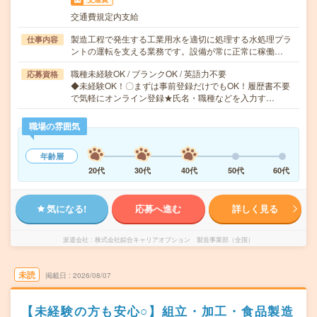
交通費規定内支給
製造工程で発生する工業用水を適切に処理する水処理プラ
仕事内容
ントの運転を支える業務です。設備が常に正常に稼働…
職種未経験OK / ブランクOK / 英語力不要
応募資格
◆未経験OK！〇まずは事前登録だけでもOK！履歴書不要
で気軽にオンライン登録★氏名・職種などを入力す…
職場の雰囲気
年齢層
20代
30代
40代
50代
60代
気になる!
応募へ進む
詳しく見る
派遣会社
株式会社綜合キャリアオプション 製造事業部（全国）
未読
掲載日
2026/08/07
【未経験の方も安心○】組立・加工・食品製造