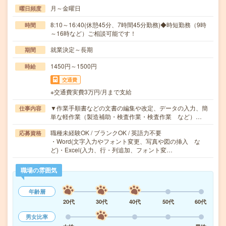
月～金曜日
曜日頻度
8:10～16:40(休憩45分、7時間45分勤務)◆時短勤務（9時
時間
～16時など）ご相談可能です！
就業決定～長期
期間
1450円～1500円
時給
交通費
※交通費実費3万円/月まで支給
▼作業手順書などの文書の編集や改定、データの入力、簡
仕事内容
単な軽作業（製造補助・検査作業・検査作業 など）…
職種未経験OK / ブランクOK / 英語力不要
応募資格
・Word(文字入力やフォント変更、写真や図の挿入 な
ど)・Excel(入力、行・列追加、フォント変…
職場の雰囲気
年齢層
20代
30代
40代
50代
60代
男女比率