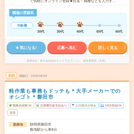
で気軽にオンライン登録★氏名・職種などを入力す…
職場の雰囲気
年齢層
20代
30代
40代
50代
60代
気になる!
応募へ進む
詳しく見る
派遣会社
株式会社綜合キャリアオプション 製造事業部（全国）
未読
掲載日
2026/08/08
軽作業も事務もドッチも＊大手メーカーでの
オシゴト＊磐田市
職種未経験OK
交通費別途支給あり
土日祝日が休み
WEB登録OK
派遣
静岡県磐田市
勤務地
敷地駅から車8分