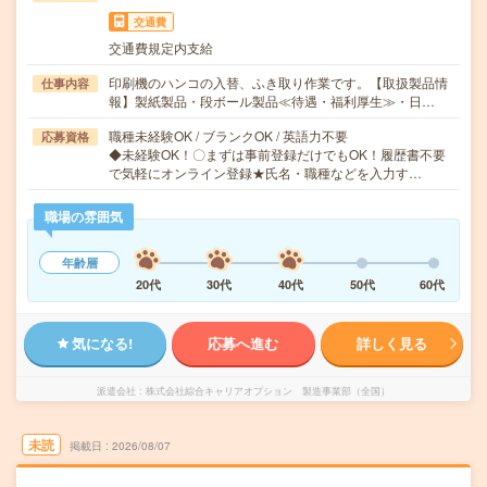
交通費
交通費規定内支給
印刷機のハンコの入替、ふき取り作業です。【取扱製品情
仕事内容
報】製紙製品・段ボール製品≪待遇・福利厚生≫・日…
職種未経験OK / ブランクOK / 英語力不要
応募資格
◆未経験OK！〇まずは事前登録だけでもOK！履歴書不要
で気軽にオンライン登録★氏名・職種などを入力す…
職場の雰囲気
年齢層
20代
30代
40代
50代
60代
気になる!
応募へ進む
詳しく見る
派遣会社
株式会社綜合キャリアオプション 製造事業部（全国）
未読
掲載日
2026/08/07