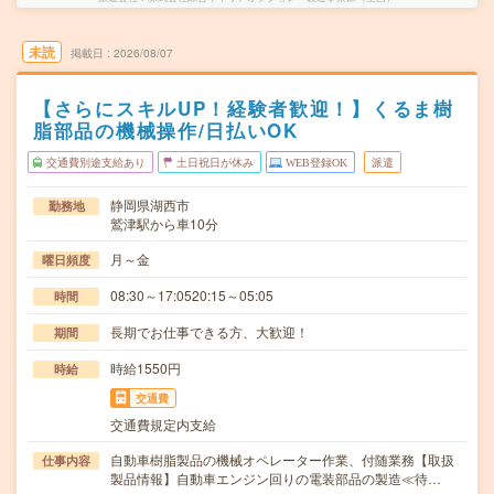
未読
掲載日
2026/08/07
【さらにスキルUP！経験者歓迎！】くるま樹
脂部品の機械操作/日払いOK
交通費別途支給あり
土日祝日が休み
WEB登録OK
派遣
静岡県湖西市
勤務地
鷲津駅から車10分
月～金
曜日頻度
08:30～17:0520:15～05:05
時間
長期でお仕事できる方、大歓迎！
期間
時給1550円
時給
交通費
交通費規定内支給
自動車樹脂製品の機械オペレーター作業、付随業務【取扱
仕事内容
製品情報】自動車エンジン回りの電装部品の製造≪待…