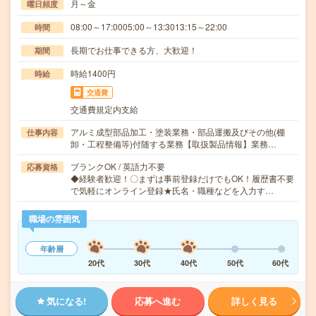
月～金
曜日頻度
08:00～17:0005:00～13:3013:15～22:00
時間
長期でお仕事できる方、大歓迎！
期間
時給1400円
時給
交通費
交通費規定内支給
アルミ成型部品加工・塗装業務・部品運搬及びその他(棚
仕事内容
卸・工程整備等)付随する業務【取扱製品情報】業務…
ブランクOK / 英語力不要
応募資格
◆経験者歓迎！〇まずは事前登録だけでもOK！履歴書不要
で気軽にオンライン登録★氏名・職種などを入力す…
職場の雰囲気
年齢層
20代
30代
40代
50代
60代
気になる!
応募へ進む
詳しく見る