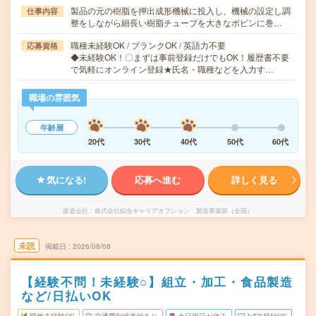
製品の元の樹脂を押出成形機械に投入し、機械の設定し調
仕事内容
整をしながら細長い樹脂チューブを大きなボビンに巻…
職種未経験OK / ブランクOK / 英語力不要
応募資格
◆未経験OK！〇まずは事前登録だけでもOK！履歴書不要
で気軽にオンライン登録★氏名・職種などを入力す…
職場の雰囲気
年齢層
20代
30代
40代
50代
60代
気になる!
応募へ進む
詳しく見る
派遣会社
株式会社綜合キャリアオプション 製造事業部（全国）
未読
掲載日
2026/08/08
【経験不問！未経験○】組立・加工・食品製造
など/日払いOK