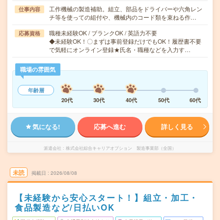
工作機械の製造補助。組立、部品をドライバーや六角レン
仕事内容
チ等を使っての組付や、機械内のコード類を束ねる作…
職種未経験OK / ブランクOK / 英語力不要
応募資格
◆未経験OK！〇まずは事前登録だけでもOK！履歴書不要
で気軽にオンライン登録★氏名・職種などを入力す…
職場の雰囲気
年齢層
20代
30代
40代
50代
60代
気になる!
応募へ進む
詳しく見る
派遣会社
株式会社綜合キャリアオプション 製造事業部（全国）
未読
掲載日
2026/08/08
【未経験から安心スタート！】組立・加工・
食品製造など/日払いOK