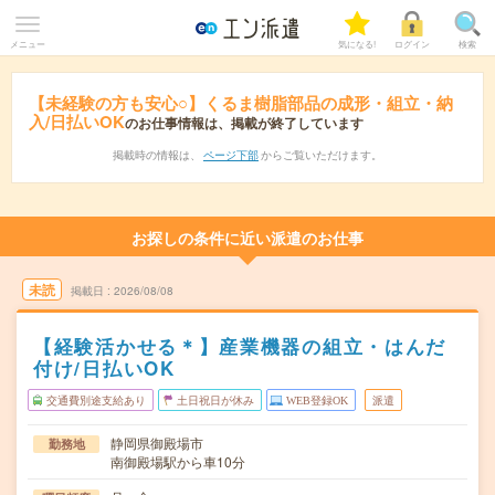
メニュー
気になる!
ログイン
検索
【未経験の方も安心○】くるま樹脂部品の成形・組立・納
入/日払いOK
のお仕事情報は、掲載が終了しています
掲載時の情報は、
ページ下部
からご覧いただけます。
お探しの条件に近い派遣のお仕事
未読
掲載日
2026/08/08
【経験活かせる＊】産業機器の組立・はんだ
付け/日払いOK
交通費別途支給あり
土日祝日が休み
WEB登録OK
派遣
静岡県御殿場市
勤務地
南御殿場駅から車10分