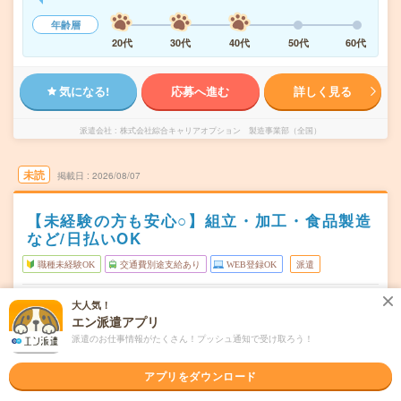
年齢層
20代
30代
40代
50代
60代
気になる!
応募へ進む
詳しく見る
派遣会社
株式会社綜合キャリアオプション 製造事業部（全国）
未読
掲載日
2026/08/07
【未経験の方も安心○】組立・加工・食品製造
など/日払いOK
職種未経験OK
交通費別途支給あり
WEB登録OK
派遣
静岡県掛川市
勤務地
大人気！
掛川駅から徒歩31分
エン派遣アプリ
派遣のお仕事情報がたくさん！プッシュ通知で受け取ろう！
シフト制
曜日頻度
08:00～20:2020:00～08:20
時間
アプリをダウンロード