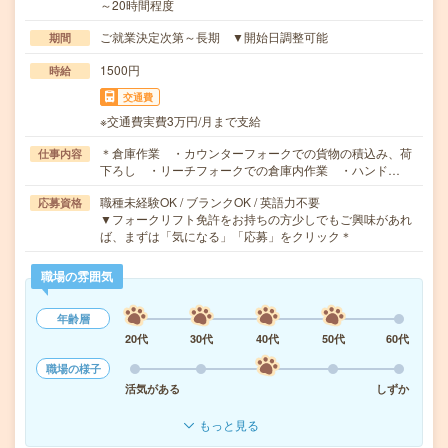
～20時間程度
ご就業決定次第～長期 ▼開始日調整可能
期間
1500円
時給
交通費
※交通費実費3万円/月まで支給
＊倉庫作業 ・カウンターフォークでの貨物の積込み、荷
仕事内容
下ろし ・リーチフォークでの倉庫内作業 ・ハンド…
職種未経験OK / ブランクOK / 英語力不要
応募資格
▼フォークリフト免許をお持ちの方少しでもご興味があれ
ば、まずは「気になる」「応募」をクリック＊
職場の雰囲気
年齢層
20代
30代
40代
50代
60代
職場の様子
活気がある
しずか
もっと見る