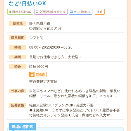
など/日払いOK
職種未経験OK
交通費別途支給あり
WEB登録OK
派遣
静岡県掛川市
勤務地
掛川駅から徒歩31分
シフト制
曜日頻度
08:00～20:2020:00～08:20
時間
長期でお仕事できる方、大歓迎！
期間
時給1600円
時給
交通費
交通費規定内支給
自動車やスマホなどに使われるめっき製品の製造。細長い
仕事内容
銅板。リールに巻かれた帯状の銅板を加工。メッキ加…
職種未経験OK / ブランクOK / 英語力不要
応募資格
◆未経験OK！〇まずは事前登録だけでもOK！履歴書不要
で気軽にオンライン登録★氏名・職種などを入力す…
職場の雰囲気