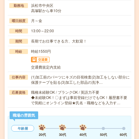
浜松市中央区
勤務地
高塚駅から車10分
月～金
曜日頻度
13:00～22:00
時間
長期でお仕事できる方、大歓迎！
期間
時給1550円
時給
交通費
交通費規定内支給
(1)加工前のパーツにキズの目視検査(2)加工をしない部分に
仕事内容
保護テープを貼る(3)加工した部品の洗浄…
職種未経験OK / ブランクOK / 英語力不要
応募資格
◆未経験OK！〇まずは事前登録だけでもOK！履歴書不要
で気軽にオンライン登録★氏名・職種などを入力す…
職場の雰囲気
年齢層
20代
30代
40代
50代
60代