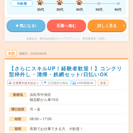
年齢層
20代
30代
40代
50代
60代
気になる!
応募へ進む
詳しく見る
派遣会社
株式会社綜合キャリアオプション 製造事業部（全国）
未読
掲載日
2026/08/08
【さらにスキルUP！経験者歓迎！】コンクリ
型枠外し・清掃・鉄網セット/日払いOK
交通費別途支給あり
土日祝日が休み
WEB登録OK
派遣
浜松市中央区
勤務地
積志駅から車10分
月～金
曜日頻度
08:00～17:00
時間
長期でお仕事できる方、大歓迎！
期間