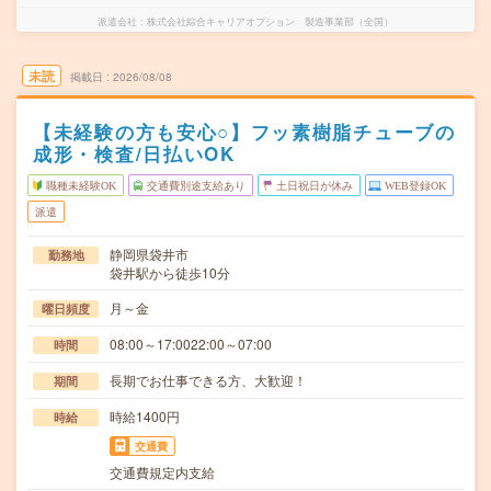
派遣会社
株式会社綜合キャリアオプション 製造事業部（全国）
未読
掲載日
2026/08/08
【未経験の方も安心○】フッ素樹脂チューブの
成形・検査/日払いOK
職種未経験OK
交通費別途支給あり
土日祝日が休み
WEB登録OK
派遣
静岡県袋井市
勤務地
袋井駅から徒歩10分
月～金
曜日頻度
08:00～17:0022:00～07:00
時間
長期でお仕事できる方、大歓迎！
期間
時給1400円
時給
交通費
交通費規定内支給