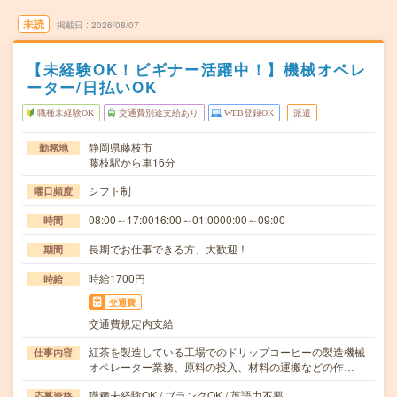
未読
掲載日
2026/08/07
【未経験OK！ビギナー活躍中！】機械オペレ
ーター/日払いOK
職種未経験OK
交通費別途支給あり
WEB登録OK
派遣
静岡県藤枝市
勤務地
藤枝駅から車16分
シフト制
曜日頻度
08:00～17:0016:00～01:0000:00～09:00
時間
長期でお仕事できる方、大歓迎！
期間
時給1700円
時給
交通費
交通費規定内支給
紅茶を製造している工場でのドリップコーヒーの製造機械
仕事内容
オペレーター業務、原料の投入、材料の運搬などの作…
職種未経験OK / ブランクOK / 英語力不要
応募資格