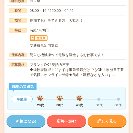
月～金
曜日頻度
08:00～16:4520:00～04:45
時間
長期でお仕事できる方、大歓迎！
期間
時給1470円
時給
交通費
交通費規定内支給
簡単な機械操作で電線を製造するお仕事です！
仕事内容
ブランクOK / 英語力不要
応募資格
◆経験者歓迎！〇まずは事前登録だけでもOK！履歴書不要
で気軽にオンライン登録★氏名・職種などを入力す…
職場の雰囲気
年齢層
20代
30代
40代
50代
60代
気になる!
応募へ進む
詳しく見る