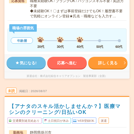
職種未経験OK / ブランクOK / パソコンスキル不要 / 英語力
応募資格
不要
◆未経験OK！〇まずは事前登録だけでもOK！履歴書不要
で気軽にオンライン登録★氏名・職種などを入力す…
職場の雰囲気
年齢層
20代
30代
40代
50代
60代
気になる!
応募へ進む
詳しく見る
派遣会社
株式会社綜合キャリアオプション 製造事業部（全国）
未読
掲載日
2026/08/07
【アナタのスキル活かしませんか？】医療マ
シンのクリーニング/日払いOK
交通費別途支給あり
土日祝日が休み
WEB登録OK
派遣
静岡県掛川市
勤務地