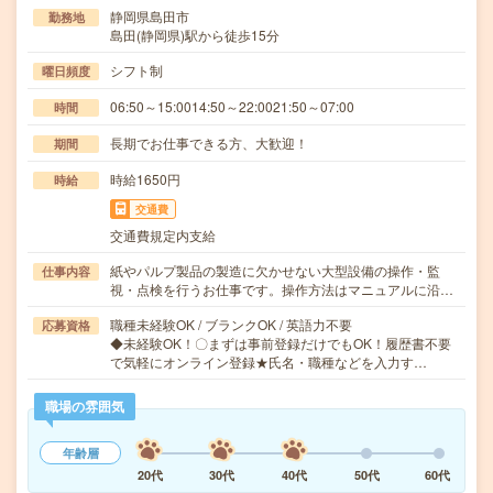
静岡県島田市
勤務地
島田(静岡県)駅から徒歩15分
シフト制
曜日頻度
06:50～15:0014:50～22:0021:50～07:00
時間
長期でお仕事できる方、大歓迎！
期間
時給1650円
時給
交通費
交通費規定内支給
紙やパルプ製品の製造に欠かせない大型設備の操作・監
仕事内容
視・点検を行うお仕事です。操作方法はマニュアルに沿…
職種未経験OK / ブランクOK / 英語力不要
応募資格
◆未経験OK！〇まずは事前登録だけでもOK！履歴書不要
で気軽にオンライン登録★氏名・職種などを入力す…
職場の雰囲気
年齢層
20代
30代
40代
50代
60代