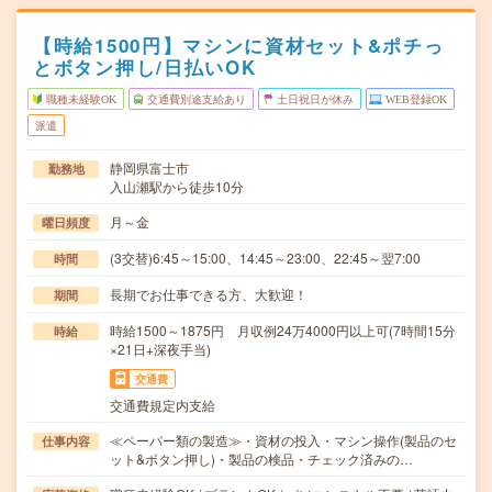
【時給1500円】マシンに資材セット&ポチっ
とボタン押し/日払いOK
職種未経験OK
交通費別途支給あり
土日祝日が休み
WEB登録OK
派遣
静岡県富士市
勤務地
入山瀬駅から徒歩10分
月～金
曜日頻度
(3交替)6:45～15:00、14:45～23:00、22:45～翌7:00
時間
長期でお仕事できる方、大歓迎！
期間
時給1500～1875円 月収例24万4000円以上可(7時間15分
時給
×21日+深夜手当)
交通費
交通費規定内支給
≪ペーパー類の製造≫・資材の投入・マシン操作(製品のセ
仕事内容
ット&ボタン押し)・製品の検品・チェック済みの…