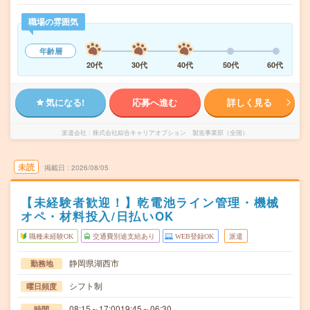
職場の雰囲気
年齢層
20代
30代
40代
50代
60代
気になる!
応募へ進む
詳しく見る
派遣会社
株式会社綜合キャリアオプション 製造事業部（全国）
未読
掲載日
2026/08/05
【未経験者歓迎！】乾電池ライン管理・機械
オペ・材料投入/日払いOK
職種未経験OK
交通費別途支給あり
WEB登録OK
派遣
静岡県湖西市
勤務地
シフト制
曜日頻度
08:15～17:0019:45～06:30
時間