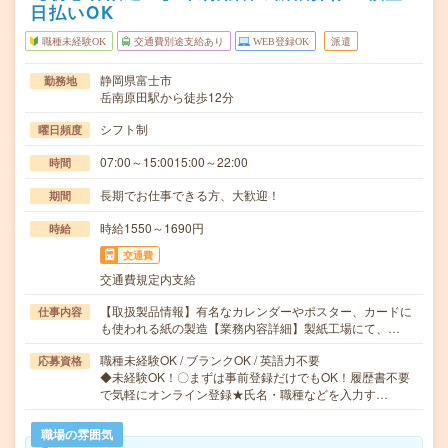
日払いOK
職種未経験OK
交通費別途支給あり
WEB登録OK
派遣
静岡県富士市
勤務地
岳南原田駅から徒歩12分
シフト制
曜日頻度
07:00～15:0015:00～22:00
時間
長期でお仕事できる方、大歓迎！
期間
時給1550～1690円
時給
交通費
交通費規定内支給
【取扱製品情報】有名なカレンダーやポスター、カードに
仕事内容
も使われる紙の製造【業務内容詳細】製紙工場にて、…
職種未経験OK / ブランクOK / 英語力不要
応募資格
◆未経験OK！〇まずは事前登録だけでもOK！履歴書不要
で気軽にオンライン登録★氏名・職種などを入力す…
職場の雰囲気