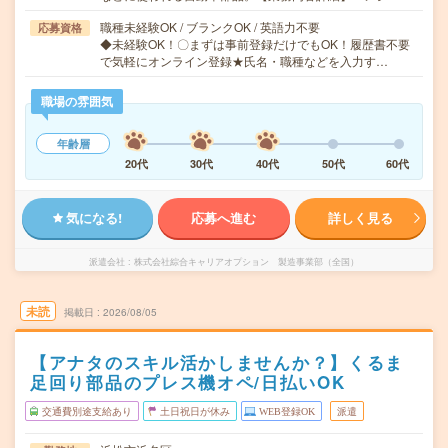
職種未経験OK / ブランクOK / 英語力不要
応募資格
◆未経験OK！〇まずは事前登録だけでもOK！履歴書不要
で気軽にオンライン登録★氏名・職種などを入力す…
職場の雰囲気
年齢層
20代
30代
40代
50代
60代
気になる!
応募へ進む
詳しく見る
派遣会社
株式会社綜合キャリアオプション 製造事業部（全国）
未読
掲載日
2026/08/05
【アナタのスキル活かしませんか？】くるま
足回り部品のプレス機オペ/日払いOK
交通費別途支給あり
土日祝日が休み
WEB登録OK
派遣