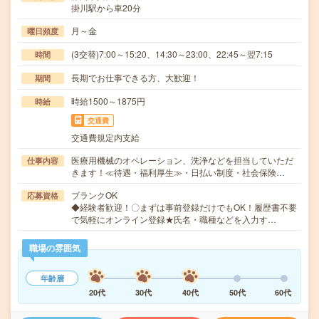
掛川駅から車20分
月～金
曜日頻度
(3交替)7:00～15:20、14:30～23:00、22:45～翌7:15
時間
長期でお仕事できる方、大歓迎！
期間
時給1500～1875円
時給
交通費
交通費規定内支給
医療用機械のオペレーション、洗浄などを担当していただ
仕事内容
きます！≪待遇・福利厚生≫・日払い制度・社会保険…
ブランクOK
応募資格
◆経験者歓迎！〇まずは事前登録だけでもOK！履歴書不要
で気軽にオンライン登録★氏名・職種などを入力す…
職場の雰囲気
年齢層
20代
30代
40代
50代
60代