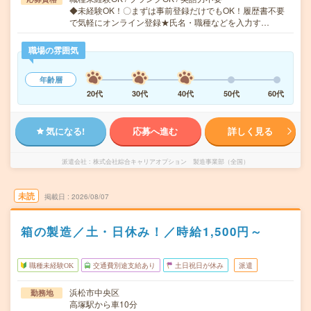
◆未経験OK！〇まずは事前登録だけでもOK！履歴書不要
で気軽にオンライン登録★氏名・職種などを入力す…
職場の雰囲気
年齢層
20代
30代
40代
50代
60代
気になる!
応募へ進む
詳しく見る
派遣会社
株式会社綜合キャリアオプション 製造事業部（全国）
未読
掲載日
2026/08/07
箱の製造／土・日休み！／時給1,500円～
職種未経験OK
交通費別途支給あり
土日祝日が休み
派遣
浜松市中央区
勤務地
高塚駅から車10分