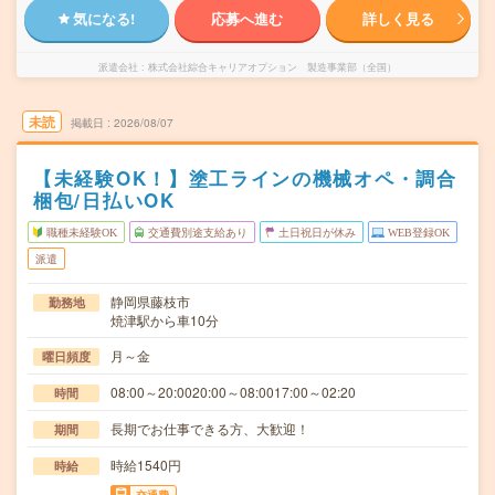
気になる!
応募へ進む
詳しく見る
派遣会社
株式会社綜合キャリアオプション 製造事業部（全国）
未読
掲載日
2026/08/07
【未経験OK！】塗工ラインの機械オペ・調合
梱包/日払いOK
職種未経験OK
交通費別途支給あり
土日祝日が休み
WEB登録OK
派遣
静岡県藤枝市
勤務地
焼津駅から車10分
月～金
曜日頻度
08:00～20:0020:00～08:0017:00～02:20
時間
長期でお仕事できる方、大歓迎！
期間
時給1540円
時給