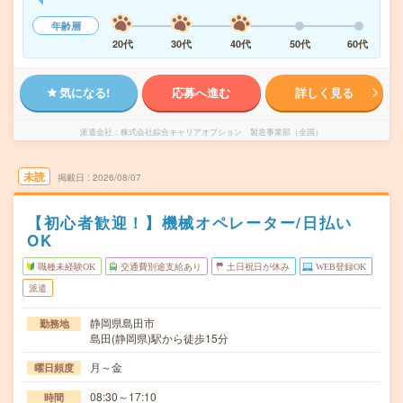
年齢層
20代
30代
40代
50代
60代
気になる!
応募へ進む
詳しく見る
派遣会社
株式会社綜合キャリアオプション 製造事業部（全国）
未読
掲載日
2026/08/07
【初心者歓迎！】機械オペレーター/日払い
OK
職種未経験OK
交通費別途支給あり
土日祝日が休み
WEB登録OK
派遣
静岡県島田市
勤務地
島田(静岡県)駅から徒歩15分
月～金
曜日頻度
08:30～17:10
時間