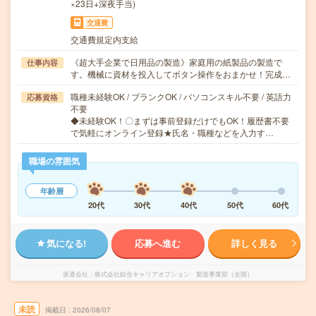
×23日+深夜手当)
交通費
交通費規定内支給
《超大手企業で日用品の製造》家庭用の紙製品の製造で
仕事内容
す。機械に資材を投入してボタン操作をおまかせ！完成…
職種未経験OK / ブランクOK / パソコンスキル不要 / 英語力
応募資格
不要
◆未経験OK！〇まずは事前登録だけでもOK！履歴書不要
で気軽にオンライン登録★氏名・職種などを入力す…
職場の雰囲気
年齢層
20代
30代
40代
50代
60代
気になる!
応募へ進む
詳しく見る
派遣会社
株式会社綜合キャリアオプション 製造事業部（全国）
未読
掲載日
2026/08/07