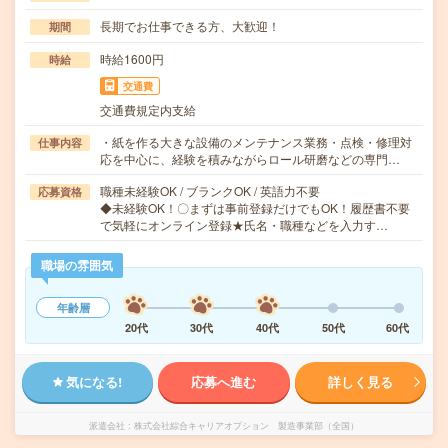
長期でお仕事できる方、大歓迎！
期間
時給1600円
時給
交通費
交通費規定内支給
・紙を作る大きな設備のメンテナンス業務・点検・修理対
仕事内容
応を中心に、経験を積みながらロール研磨などの専門…
職種未経験OK / ブランクOK / 英語力不要
応募資格
◆未経験OK！〇まずは事前登録だけでもOK！履歴書不要
で気軽にオンライン登録★氏名・職種などを入力す…
職場の雰囲気
年齢層
20代
30代
40代
50代
60代
気になる!
応募へ進む
詳しく見る
派遣会社
株式会社綜合キャリアオプション 製造事業部（全国）