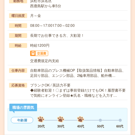
浜松市浜名区
勤務地
西鹿島駅から車5分
月～金
曜日頻度
08:00～17:0017:00～02:00
時間
長期でお仕事できる方、大歓迎！
期間
時給1200円
時給
交通費
交通費規定内支給
自動車部品のプレス機械OP【取扱製品情報】自動車部品、
仕事内容
足回り部品、エンジン部品、2輪車用部品、船外機…
ブランクOK / 英語力不要
応募資格
◆経験者歓迎！〇まずは事前登録だけでもOK！履歴書不要
で気軽にオンライン登録★氏名・職種などを入力す…
職場の雰囲気
年齢層
20代
30代
40代
50代
60代