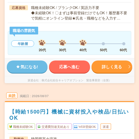
職種未経験OK / ブランクOK / 英語力不要
応募資格
◆未経験OK！〇まずは事前登録だけでもOK！履歴書不要
で気軽にオンライン登録★氏名・職種などを入力す…
職場の雰囲気
年齢層
20代
30代
40代
50代
60代
気になる!
応募へ進む
詳しく見る
派遣会社
株式会社綜合キャリアオプション 製造事業部（全国）
未読
掲載日
2026/08/07
【時給1500円】機械に資材投入や検品/日払い
OK
職種未経験OK
交通費別途支給あり
WEB登録OK
派遣
静岡県富士宮市
勤務地