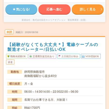
気になる!
応募へ進む
詳しく見る
派遣会社
株式会社綜合キャリアオプション 製造事業部（全国）
未読
掲載日
2026/08/06
【経験がなくても大丈夫＊】電線ケーブルの
製造オペレーター/日払いOK
職種未経験OK
交通費別途支給あり
土日祝日が休み
WEB登録OK
派遣
静岡県御殿場市
勤務地
南御殿場駅から徒歩40分
月～金
曜日頻度
06:00～14:0014:00～22:0022:00～06:00
時間
長期でお仕事できる方、大歓迎！
期間
時給1700円
時給