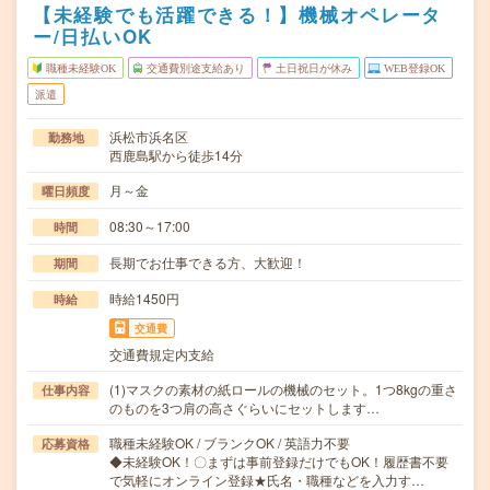
【未経験でも活躍できる！】機械オペレータ
ー/日払いOK
職種未経験OK
交通費別途支給あり
土日祝日が休み
WEB登録OK
派遣
浜松市浜名区
勤務地
西鹿島駅から徒歩14分
月～金
曜日頻度
08:30～17:00
時間
長期でお仕事できる方、大歓迎！
期間
時給1450円
時給
交通費
交通費規定内支給
(1)マスクの素材の紙ロールの機械のセット。1つ8kgの重さ
仕事内容
のものを3つ肩の高さぐらいにセットします…
職種未経験OK / ブランクOK / 英語力不要
応募資格
◆未経験OK！〇まずは事前登録だけでもOK！履歴書不要
で気軽にオンライン登録★氏名・職種などを入力す…