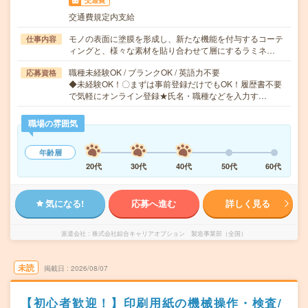
交通費
交通費規定内支給
モノの表面に塗膜を形成し、新たな機能を付与するコーテ
仕事内容
ィングと、様々な素材を貼り合わせて層にするラミネ…
職種未経験OK / ブランクOK / 英語力不要
応募資格
◆未経験OK！〇まずは事前登録だけでもOK！履歴書不要
で気軽にオンライン登録★氏名・職種などを入力す…
職場の雰囲気
年齢層
20代
30代
40代
50代
60代
気になる!
応募へ進む
詳しく見る
派遣会社
株式会社綜合キャリアオプション 製造事業部（全国）
未読
掲載日
2026/08/07
【初心者歓迎！】印刷用紙の機械操作・検査/