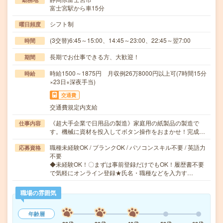
富士宮駅から車15分
シフト制
曜日頻度
(3交替)6:45～15:00、14:45～23:00、22:45～翌7:00
時間
長期でお仕事できる方、大歓迎！
期間
時給1500～1875円 月収例26万8000円以上可(7時間15分
時給
×23日+深夜手当)
交通費
交通費規定内支給
《超大手企業で日用品の製造》家庭用の紙製品の製造で
仕事内容
す。機械に資材を投入してボタン操作をおまかせ！完成…
職種未経験OK / ブランクOK / パソコンスキル不要 / 英語力
応募資格
不要
◆未経験OK！〇まずは事前登録だけでもOK！履歴書不要
で気軽にオンライン登録★氏名・職種などを入力す…
職場の雰囲気
年齢層