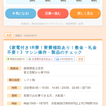
20代
30代
40代
50代
60代
気になる!
応募へ進む
詳しく見る
派遣会社
株式会社綜合キャリアオプション 製造事業部（全国）
未読
掲載日
2026/08/07
《家電付き1R寮！寮費補助あり！敷金・礼金
不要！》マシン操作・製品のチェック
職種未経験OK
交通費別途支給あり
WEB登録OK
派遣
静岡県富士宮市
勤務地
富士宮駅から車15分
シフト制
曜日頻度
(3交替)6:45～15:00、14:45～23:00、22:45～翌7:00
時間
長期でお仕事できる方、大歓迎！
期間
時給1500～1875円 月収例26万8000円以上可(7時間15分
時給