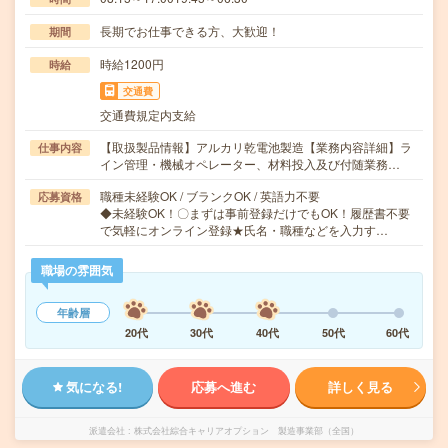
長期でお仕事できる方、大歓迎！
期間
時給1200円
時給
交通費
交通費規定内支給
【取扱製品情報】アルカリ乾電池製造【業務内容詳細】ラ
仕事内容
イン管理・機械オペレーター、材料投入及び付随業務…
職種未経験OK / ブランクOK / 英語力不要
応募資格
◆未経験OK！〇まずは事前登録だけでもOK！履歴書不要
で気軽にオンライン登録★氏名・職種などを入力す…
職場の雰囲気
年齢層
20代
30代
40代
50代
60代
気になる!
応募へ進む
詳しく見る
派遣会社
株式会社綜合キャリアオプション 製造事業部（全国）