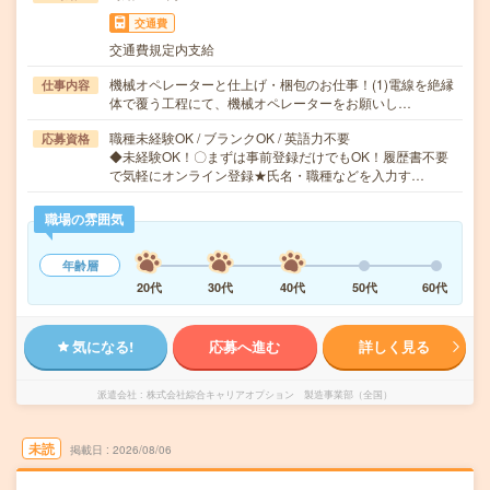
交通費
交通費規定内支給
機械オペレーターと仕上げ・梱包のお仕事！(1)電線を絶縁
仕事内容
体で覆う工程にて、機械オペレーターをお願いし…
職種未経験OK / ブランクOK / 英語力不要
応募資格
◆未経験OK！〇まずは事前登録だけでもOK！履歴書不要
で気軽にオンライン登録★氏名・職種などを入力す…
職場の雰囲気
年齢層
20代
30代
40代
50代
60代
気になる!
応募へ進む
詳しく見る
派遣会社
株式会社綜合キャリアオプション 製造事業部（全国）
未読
掲載日
2026/08/06