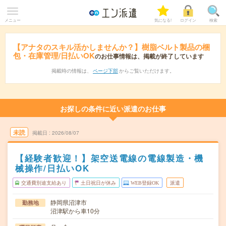
メニュー
気になる!
ログイン
検索
【アナタのスキル活かしませんか？】樹脂ベルト製品の梱
包・在庫管理/日払いOK
のお仕事情報は、掲載が終了しています
掲載時の情報は、
ページ下部
からご覧いただけます。
お探しの条件に近い派遣のお仕事
未読
掲載日
2026/08/07
【経験者歓迎！】架空送電線の電線製造・機
械操作/日払いOK
交通費別途支給あり
土日祝日が休み
WEB登録OK
派遣
静岡県沼津市
勤務地
沼津駅から車10分