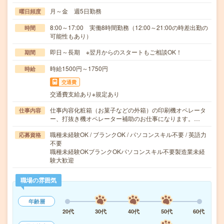
月～金 週5日勤務
曜日頻度
8:00～17:00 実働8時間勤務（12:00～21:00の時差出勤の
時間
可能性もあり）
即日～長期 ※翌月からのスタートもご相談OK！
期間
時給1500円～1750円
時給
交通費
交通費支給あり※規定あり
仕事内容化粧箱（お菓子などの外箱）の印刷機オペレータ
仕事内容
ー、打抜き機オペレーター補助のお仕事になります。…
職種未経験OK / ブランクOK / パソコンスキル不要 / 英語力
応募資格
不要
職種未経験OKブランクOKパソコンスキル不要製造業未経
験大歓迎
職場の雰囲気
年齢層
20代
30代
40代
50代
60代