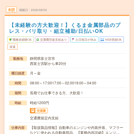
未読
掲載日
2026/08/05
【未経験の方大歓迎！】くるま金属部品のプ
レス・バリ取り・組立補助/日払いOK
職種未経験OK
交通費別途支給あり
土日祝日が休み
WEB登録OK
派遣
静岡県富士宮市
勤務地
西富士宮駅から車20分
月～金
曜日頻度
08:00～17:0017:00～02:0019:00～04:00
時間
長期でお仕事できる方、大歓迎！
期間
時給1200円
時給
交通費
交通費規定内支給
【取扱製品情報】自動車のエンジンや内装外装、マフラー
仕事内容
などに使われる自動車部品。【業務内容詳細】エンジ…