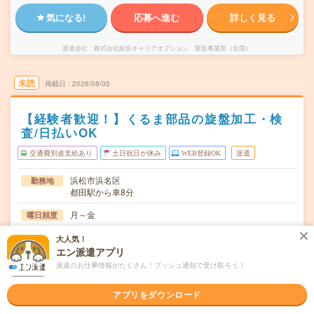
気になる!
応募へ進む
詳しく見る
派遣会社
株式会社綜合キャリアオプション 製造事業部（全国）
未読
掲載日
2026/08/05
【経験者歓迎！】くるま部品の旋盤加工・検
査/日払いOK
交通費別途支給あり
土日祝日が休み
WEB登録OK
派遣
浜松市浜名区
勤務地
都田駅から車8分
月～金
曜日頻度
08:00～16:5017:00～01:4019:00～03:40
時間
大人気！
エン派遣アプリ
長期でお仕事できる方、大歓迎！
期間
派遣のお仕事情報がたくさん！プッシュ通知で受け取ろう！
時給1225円
時給
アプリをダウンロード
交通費