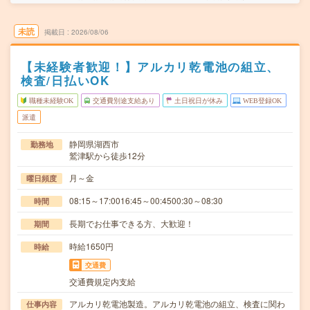
未読
掲載日
2026/08/06
【未経験者歓迎！】アルカリ乾電池の組立、
検査/日払いOK
職種未経験OK
交通費別途支給あり
土日祝日が休み
WEB登録OK
派遣
静岡県湖西市
勤務地
鷲津駅から徒歩12分
月～金
曜日頻度
08:15～17:0016:45～00:4500:30～08:30
時間
長期でお仕事できる方、大歓迎！
期間
時給1650円
時給
交通費
交通費規定内支給
アルカリ乾電池製造。アルカリ乾電池の組立、検査に関わ
仕事内容