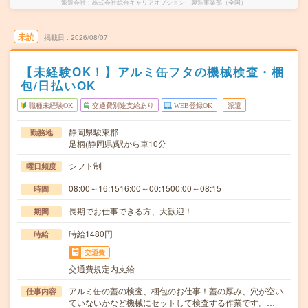
派遣会社
株式会社綜合キャリアオプション 製造事業部（全国）
未読
掲載日
2026/08/07
【未経験OK！】アルミ缶フタの機械検査・梱
包/日払いOK
職種未経験OK
交通費別途支給あり
WEB登録OK
派遣
静岡県駿東郡
勤務地
足柄(静岡県)駅から車10分
シフト制
曜日頻度
08:00～16:1516:00～00:1500:00～08:15
時間
長期でお仕事できる方、大歓迎！
期間
時給1480円
時給
交通費
交通費規定内支給
アルミ缶の蓋の検査、梱包のお仕事！蓋の厚み、穴が空い
仕事内容
ていないかなど機械にセットして検査する作業です。…