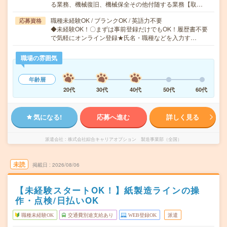
る業務、機械復旧、機械保全その他付随する業務【取…
職種未経験OK / ブランクOK / 英語力不要
応募資格
◆未経験OK！〇まずは事前登録だけでもOK！履歴書不要
で気軽にオンライン登録★氏名・職種などを入力す…
職場の雰囲気
年齢層
20代
30代
40代
50代
60代
気になる!
応募へ進む
詳しく見る
派遣会社
株式会社綜合キャリアオプション 製造事業部（全国）
未読
掲載日
2026/08/06
【未経験スタートOK！】紙製造ラインの操
作・点検/日払いOK
職種未経験OK
交通費別途支給あり
WEB登録OK
派遣