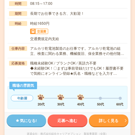
08:15～17:00
時間
長期でお仕事できる方、大歓迎！
期間
時給1650円
時給
交通費
交通費規定内支給
アルカリ乾電池製造のお仕事です。アルカリ乾電池の組
仕事内容
立、検査に関わる業務、機械復旧、保全業務その他付随…
職種未経験OK / ブランクOK / 英語力不要
応募資格
◆未経験OK！〇まずは事前登録だけでもOK！履歴書不要
で気軽にオンライン登録★氏名・職種などを入力す…
職場の雰囲気
年齢層
20代
30代
40代
50代
60代
気になる!
応募へ進む
詳しく見る
派遣会社
株式会社綜合キャリアオプション 製造事業部（全国）