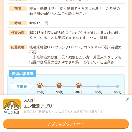
即日～勤務可能○ 長く勤務できる方大歓迎＊ ご希望の
期間
勤務開始日があればご相談ください！
時給1500円
時給
昭和13年創業の老舗企業ものづくりを通して世の中の役に
仕事内容
立っていることを実感できるんです。バス、建機、…
職種未経験OK / ブランクOK / パソコンスキル不要 / 英語力
応募資格
不要
・未経験者大歓迎・長く勤務したい方・外国人スタッフも
活躍中従業員の働きやすさを第一に考えている企業さ…
職場の雰囲気
年齢層
20代
30代
40代
50代
60代
大人気！
男女比率
エン派遣アプリ
女性
男性
派遣のお仕事情報がたくさん！プッシュ通知で受け取ろう！
もっと見る
アプリをダウンロード