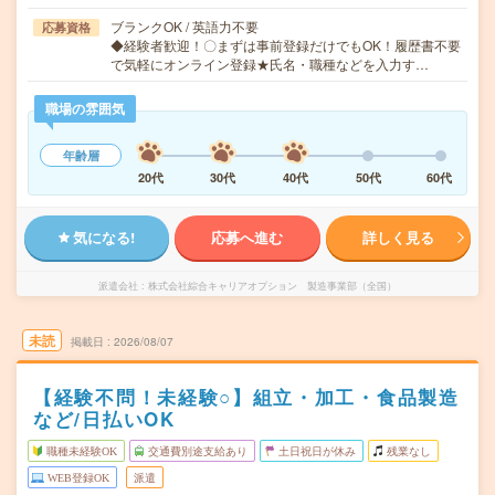
ブランクOK / 英語力不要
応募資格
◆経験者歓迎！〇まずは事前登録だけでもOK！履歴書不要
で気軽にオンライン登録★氏名・職種などを入力す…
職場の雰囲気
年齢層
20代
30代
40代
50代
60代
気になる!
応募へ進む
詳しく見る
派遣会社
株式会社綜合キャリアオプション 製造事業部（全国）
未読
掲載日
2026/08/07
【経験不問！未経験○】組立・加工・食品製造
など/日払いOK
職種未経験OK
交通費別途支給あり
土日祝日が休み
残業なし
WEB登録OK
派遣