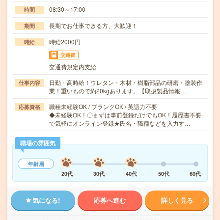
08:30～17:00
時間
長期でお仕事できる方、大歓迎！
期間
時給2000円
時給
交通費
交通費規定内支給
日勤・高時給！ウレタン・木材・樹脂部品の研磨・塗装作
仕事内容
業！重いもので約20kgあります。【取扱製品情報…
職種未経験OK / ブランクOK / 英語力不要
応募資格
◆未経験OK！〇まずは事前登録だけでもOK！履歴書不要
で気軽にオンライン登録★氏名・職種などを入力す…
職場の雰囲気
年齢層
20代
30代
40代
50代
60代
気になる!
応募へ進む
詳しく見る