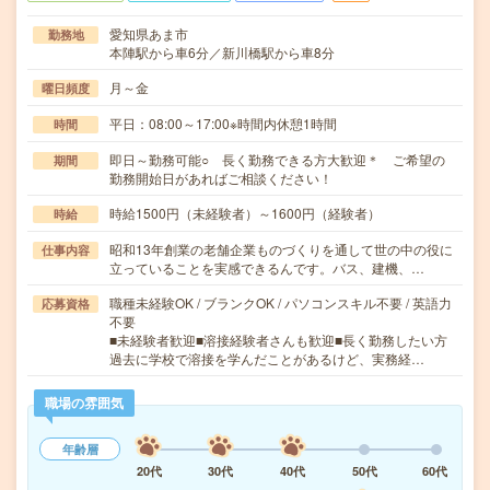
愛知県あま市
勤務地
本陣駅から車6分／新川橋駅から車8分
月～金
曜日頻度
平日：08:00～17:00※時間内休憩1時間
時間
即日～勤務可能○ 長く勤務できる方大歓迎＊ ご希望の
期間
勤務開始日があればご相談ください！
時給1500円（未経験者）～1600円（経験者）
時給
昭和13年創業の老舗企業ものづくりを通して世の中の役に
仕事内容
立っていることを実感できるんです。バス、建機、…
職種未経験OK / ブランクOK / パソコンスキル不要 / 英語力
応募資格
不要
■未経験者歓迎■溶接経験者さんも歓迎■長く勤務したい方
過去に学校で溶接を学んだことがあるけど、実務経…
職場の雰囲気
年齢層
20代
30代
40代
50代
60代