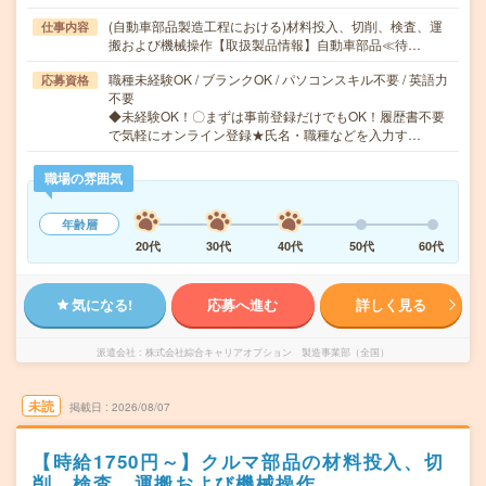
(自動車部品製造工程における)材料投入、切削、検査、運
仕事内容
搬および機械操作【取扱製品情報】自動車部品≪待…
職種未経験OK / ブランクOK / パソコンスキル不要 / 英語力
応募資格
不要
◆未経験OK！〇まずは事前登録だけでもOK！履歴書不要
で気軽にオンライン登録★氏名・職種などを入力す…
職場の雰囲気
年齢層
20代
30代
40代
50代
60代
気になる!
応募へ進む
詳しく見る
派遣会社
株式会社綜合キャリアオプション 製造事業部（全国）
未読
掲載日
2026/08/07
【時給1750円～】クルマ部品の材料投入、切
削、検査、運搬および機械操作