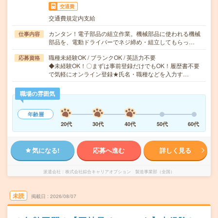
交通費
交通費規定内支給
カンタン！電子部品の組立作業。機械部品に使われる機械
仕事内容
部品を、電動ドライバーでネジ締め・組立してもらっ…
職種未経験OK / ブランクOK / 英語力不要
応募資格
◆未経験OK！〇まずは事前登録だけでもOK！履歴書不要
で気軽にオンライン登録★氏名・職種などを入力す…
職場の雰囲気
年齢層
20代
30代
40代
50代
60代
気になる!
応募へ進む
詳しく見る
派遣会社
株式会社綜合キャリアオプション 製造事業部（全国）
未読
掲載日
2026/08/07