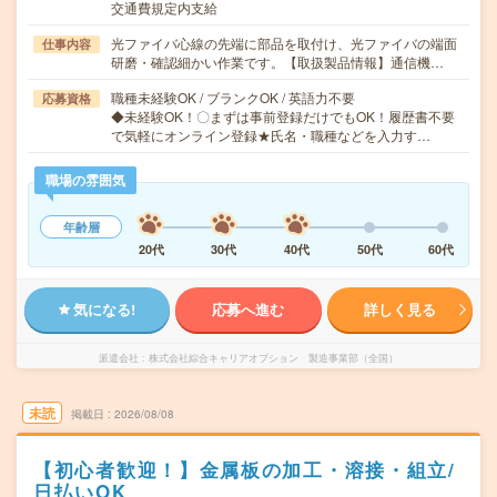
交通費規定内支給
光ファイバ心線の先端に部品を取付け、光ファイバの端面
仕事内容
研磨・確認細かい作業です。【取扱製品情報】通信機…
職種未経験OK / ブランクOK / 英語力不要
応募資格
◆未経験OK！〇まずは事前登録だけでもOK！履歴書不要
で気軽にオンライン登録★氏名・職種などを入力す…
職場の雰囲気
年齢層
20代
30代
40代
50代
60代
気になる!
応募へ進む
詳しく見る
派遣会社
株式会社綜合キャリアオプション 製造事業部（全国）
未読
掲載日
2026/08/08
【初心者歓迎！】金属板の加工・溶接・組立/
日払いOK