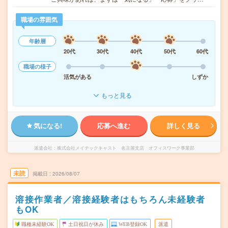
職場の雰囲気
年齢層
20代
30代
40代
50代
60代
職場の様子
活気がある
しずか
もっと見る
気になる!
応募へ進む
詳しく見る
派遣会社
株式会社メイテックキャスト 名古屋支店 オフィスワーク事業部
未読
掲載日
2026/08/07
溶接作業者／溶接経験者はもちろん未経験者
もOK
職種未経験OK
土日祝日が休み
WEB登録OK
派遣