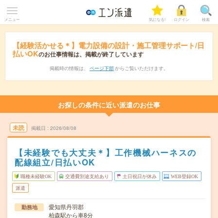
メニュー
気になる!
ログイン
検索
【経験活かせる＊】電力設備の設計・施工管理サポート/日
払いOK
のお仕事情報は、掲載が終了しています
掲載時の情報は、
ページ下部
からご覧いただけます。
お探しの条件に近い派遣のお仕事
未読
掲載日
2026/08/08
【未経験でも大丈夫＊】工作機械ハーネスの
配線組立/日払いOK
職種未経験OK
交通費別途支給あり
土日祝日が休み
WEB登録OK
派遣
愛知県丹羽郡
勤務地
柏森駅から車8分