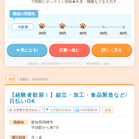
で気軽にオンライン登録★氏名・職種などを入力す…
職場の雰囲気
年齢層
20代
30代
40代
50代
60代
気になる!
応募へ進む
詳しく見る
派遣会社
株式会社綜合キャリアオプション 製造事業部（全国）
未読
掲載日
2026/08/07
【経験者歓迎！】組立・加工・食品製造など/
日払いOK
交通費別途支給あり
土日祝日が休み
WEB登録OK
派遣
愛知県岡崎市
勤務地
宇頭駅から車7分
月～金
曜日頻度