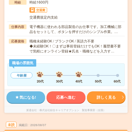
時給1600円
時給
交通費
交通費規定内支給
電子機器に使われる部品製造のお仕事です。加工機械に部
仕事内容
品をセットして、ボタンを押すだけのシンプル作業。…
職種未経験OK / ブランクOK / 英語力不要
応募資格
◆未経験OK！〇まずは事前登録だけでもOK！履歴書不要
で気軽にオンライン登録★氏名・職種などを入力す…
職場の雰囲気
年齢層
20代
30代
40代
50代
60代
気になる!
応募へ進む
詳しく見る
派遣会社
株式会社綜合キャリアオプション 製造事業部（全国）
未読
掲載日
2026/08/07