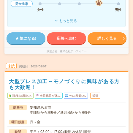
男女比率
女性
男性
もっと見る
気になる!
応募へ進む
詳しく見る
派遣会社
株式会社アンフィニー
未読
掲載日
2026/08/07
大型プレス加工～モノづくりに興味がある方
も大歓迎！
職種未経験OK
土日祝日が休み
WEB登録OK
派遣
愛知県あま市
勤務地
本陣駅から車6分／新川橋駅から車8分
月～金
曜日頻度
平日：08:00～17:00※時間内休憩1時間
時間