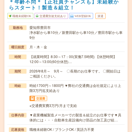
＊年齢不問＊【正社員チャンスも】未経験か
らスタート！製造＆組立！
職種未経験OK
交通費別途支給あり
WEB登録OK
派遣
愛知県豊田市
勤務地
浄水駅から車10分／新豊田駅から車10分／豊田市駅から車
9分
月・木・金
曜日頻度
【就業時間】8:30～17：00(実働7.5時間) 【休憩時間】
時間
12:00～13:00(60分休憩)…
2026年8月～ 9月～ 〇長期のお仕事です。 〇開始日は
期間
ご相談ください。
時給1700円～1800円 ▼弊社の交通費は会社規定により上
時給
限3万円迄支給あり
交通費
※交通費実費3万円/月まで支給
▼産業機械製造メーカーでの製造＆組立のお仕事です▼具
仕事内容
体的には・・・自動車生産設備向け部品の加工及び組…
職種未経験OK / ブランクOK / 英語力不要
応募資格