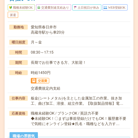
職種未経験OK
交通費別途支給あり
土日祝日が休み
WEB登録OK
派遣
愛知県春日井市
勤務地
高蔵寺駅から車20分
月～金
曜日頻度
08:30～17:15
時間
長期でお仕事できる方、大歓迎！
期間
時給1450円
時給
交通費
交通費規定内支給
板金(シートメタル)を主とした金属加工の作業。抜き加
仕事内容
工、曲げ加工、溶接、組立作業。【取扱製品情報】電…
職種未経験OK / ブランクOK / 英語力不要
応募資格
◆未経験OK！〇まずは事前登録だけでもOK！履歴書不要
で気軽にオンライン登録★氏名・職種などを入力す…
職場の雰囲気