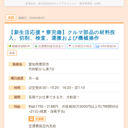
派遣会社
株式会社綜合キャリアオプション 製造事業部（全国）
未読
掲載日
2026/08/07
【新生活応援＊寮完備】クルマ部品の材料投
入、切削、検査、運搬および機械操作
職種未経験OK
交通費別途支給あり
土日祝日が休み
WEB登録OK
派遣
愛知県豊田市
勤務地
竹村駅から車7分
月～金
曜日頻度
(2交替)6:30～15:20、16:20～翌1:10
時間
長期でお仕事できる方、大歓迎！
期間
時給1750～2188円 月収例36万3000円以上可(7時間50分
時給
×21日+残業・深夜手当)
交通費
交通費規定内支給