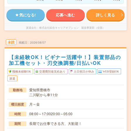
気になる!
応募へ進む
詳しく見る
派遣会社
株式会社綜合キャリアオプション 製造事業部（全国）
未読
掲載日
2026/08/07
【未経験OK！ビギナー活躍中！】装置部品の
加工機セット・刃交換調整/日払いOK
職種未経験OK
交通費別途支給あり
土日祝日が休み
WEB登録OK
派遣
愛知県豊橋市
勤務地
二川駅から車11分
月～金
曜日頻度
08:00～17:0020:00～05:00
時間
長期でお仕事できる方、大歓迎！
期間