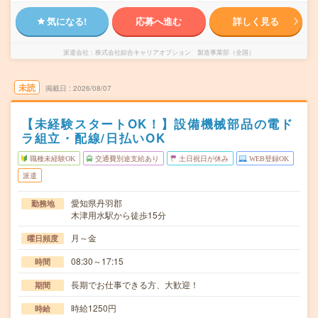
気になる!
応募へ進む
詳しく見る
派遣会社
株式会社綜合キャリアオプション 製造事業部（全国）
未読
掲載日
2026/08/07
【未経験スタートOK！】設備機械部品の電ド
ラ組立・配線/日払いOK
職種未経験OK
交通費別途支給あり
土日祝日が休み
WEB登録OK
派遣
愛知県丹羽郡
勤務地
木津用水駅から徒歩15分
月～金
曜日頻度
08:30～17:15
時間
長期でお仕事できる方、大歓迎！
期間
時給1250円
時給