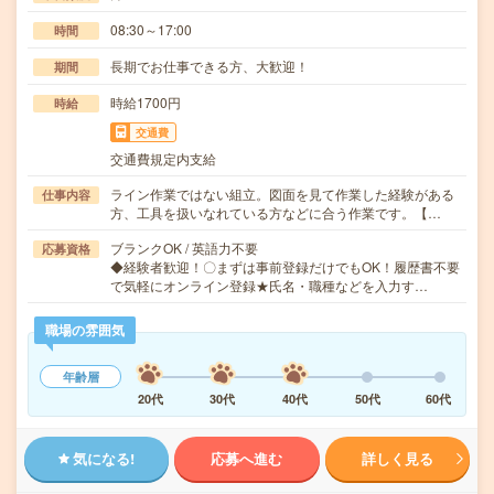
08:30～17:00
時間
長期でお仕事できる方、大歓迎！
期間
時給1700円
時給
交通費
交通費規定内支給
ライン作業ではない組立。図面を見て作業した経験がある
仕事内容
方、工具を扱いなれている方などに合う作業です。【…
ブランクOK / 英語力不要
応募資格
◆経験者歓迎！〇まずは事前登録だけでもOK！履歴書不要
で気軽にオンライン登録★氏名・職種などを入力す…
職場の雰囲気
年齢層
20代
30代
40代
50代
60代
気になる!
応募へ進む
詳しく見る