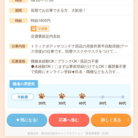
時間
長期でお仕事できる方、大歓迎！
期間
時給1600円
時給
交通費
交通費規定内支給
トラックボディやコンテナ部品の溶接作業半自動溶接(アー
仕事内容
ク溶接)の仕事です。防塵マスクやマスクをつけて…
職種未経験OK / ブランクOK / 英語力不要
応募資格
◆未経験OK！〇まずは事前登録だけでもOK！履歴書不要
で気軽にオンライン登録★氏名・職種などを入力す…
職場の雰囲気
年齢層
20代
30代
40代
50代
60代
気になる!
応募へ進む
詳しく見る
派遣会社
株式会社綜合キャリアオプション 製造事業部（全国）