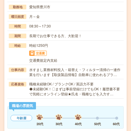
愛知県豊川市
勤務地
月～金
曜日頻度
08:30～17:30
時間
長期でお仕事できる方、大歓迎！
期間
時給1250円
時給
交通費
交通費規定内支給
水すまし業務材料投入・箱替え・フィルター清掃の一連作
仕事内容
業を行います【取扱製品情報】自動車に使われるプラ…
職種未経験OK / ブランクOK / 英語力不要
応募資格
◆未経験OK！〇まずは事前登録だけでもOK！履歴書不要
で気軽にオンライン登録★氏名・職種などを入力す…
職場の雰囲気
年齢層
20代
30代
40代
50代
60代