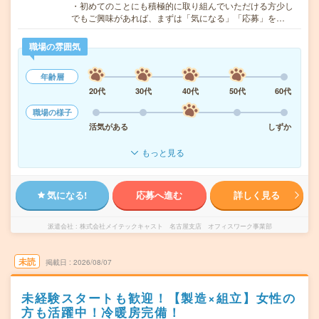
・初めてのことにも積極的に取り組んでいただける方少し
でもご興味があれば、まずは「気になる」「応募」を…
職場の雰囲気
年齢層
20代
30代
40代
50代
60代
職場の様子
活気がある
しずか
もっと見る
気になる!
応募へ進む
詳しく見る
派遣会社
株式会社メイテックキャスト 名古屋支店 オフィスワーク事業部
未読
掲載日
2026/08/07
未経験スタートも歓迎！【製造×組立】女性の
方も活躍中！冷暖房完備！