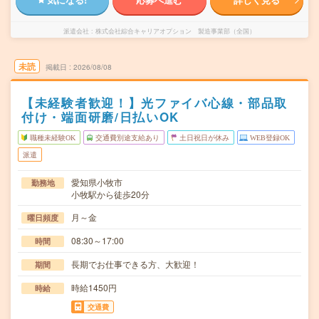
派遣会社
株式会社綜合キャリアオプション 製造事業部（全国）
未読
掲載日
2026/08/08
【未経験者歓迎！】光ファイバ心線・部品取
付け・端面研磨/日払いOK
職種未経験OK
交通費別途支給あり
土日祝日が休み
WEB登録OK
派遣
愛知県小牧市
勤務地
小牧駅から徒歩20分
月～金
曜日頻度
08:30～17:00
時間
長期でお仕事できる方、大歓迎！
期間
時給1450円
時給
交通費