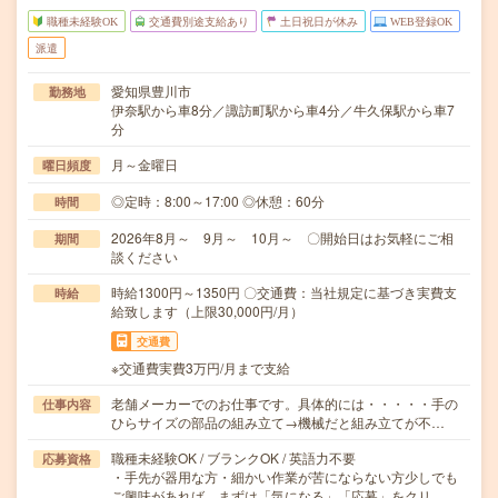
職種未経験OK
交通費別途支給あり
土日祝日が休み
WEB登録OK
派遣
愛知県豊川市
勤務地
伊奈駅から車8分／諏訪町駅から車4分／牛久保駅から車7
分
月～金曜日
曜日頻度
◎定時：8:00～17:00 ◎休憩：60分
時間
2026年8月～ 9月～ 10月～ 〇開始日はお気軽にご相
期間
談ください
時給1300円～1350円 〇交通費：当社規定に基づき実費支
時給
給致します（上限30,000円/月）
交通費
※交通費実費3万円/月まで支給
老舗メーカーでのお仕事です。具体的には・・・・・手の
仕事内容
ひらサイズの部品の組み立て→機械だと組み立てが不…
職種未経験OK / ブランクOK / 英語力不要
応募資格
・手先が器用な方・細かい作業が苦にならない方少しでも
ご興味があれば、まずは「気になる」「応募」をクリ…