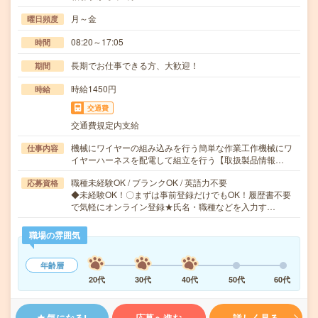
月～金
曜日頻度
08:20～17:05
時間
長期でお仕事できる方、大歓迎！
期間
時給1450円
時給
交通費
交通費規定内支給
機械にワイヤーの組み込みを行う簡単な作業工作機械にワ
仕事内容
イヤーハーネスを配電して組立を行う【取扱製品情報…
職種未経験OK / ブランクOK / 英語力不要
応募資格
◆未経験OK！〇まずは事前登録だけでもOK！履歴書不要
で気軽にオンライン登録★氏名・職種などを入力す…
職場の雰囲気
年齢層
20代
30代
40代
50代
60代
気になる!
応募へ進む
詳しく見る