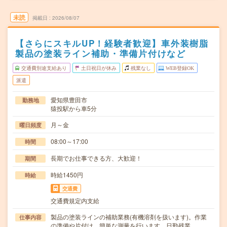
未読
掲載日
2026/08/07
【さらにスキルUP！経験者歓迎】車外装樹脂
製品の塗装ライン補助・準備片付けなど
交通費別途支給あり
土日祝日が休み
残業なし
WEB登録OK
派遣
愛知県豊田市
勤務地
猿投駅から車5分
月～金
曜日頻度
08:00～17:00
時間
長期でお仕事できる方、大歓迎！
期間
時給1450円
時給
交通費
交通費規定内支給
製品の塗装ラインの補助業務(有機溶剤を扱います)。作業
仕事内容
の準備や片付け、簡単な測量を行います。日勤残業…