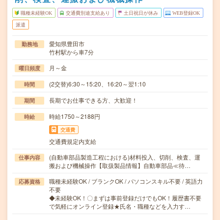
職種未経験OK
交通費別途支給あり
土日祝日が休み
WEB登録OK
派遣
愛知県豊田市
勤務地
竹村駅から車7分
月～金
曜日頻度
(2交替)6:30～15:20、16:20～翌1:10
時間
長期でお仕事できる方、大歓迎！
期間
時給1750～2188円
時給
交通費
交通費規定内支給
(自動車部品製造工程における)材料投入、切削、検査、運
仕事内容
搬および機械操作【取扱製品情報】自動車部品≪待…
職種未経験OK / ブランクOK / パソコンスキル不要 / 英語力
応募資格
不要
◆未経験OK！〇まずは事前登録だけでもOK！履歴書不要
で気軽にオンライン登録★氏名・職種などを入力す…