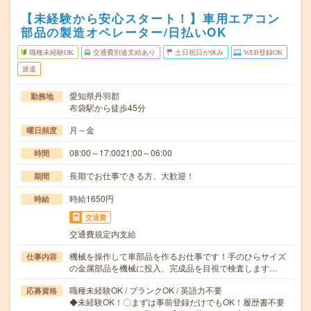
【未経験から安心スタート！】車用エアコン
部品の製造オペレーター/日払いOK
職種未経験OK
交通費別途支給あり
土日祝日が休み
WEB登録OK
派遣
愛知県丹羽郡
勤務地
布袋駅から徒歩45分
月～金
曜日頻度
08:00～17:0021:00～06:00
時間
長期でお仕事できる方、大歓迎！
期間
時給1650円
時給
交通費
交通費規定内支給
機械を操作して車部品を作るお仕事です！手のひらサイズ
仕事内容
の金属部品を機械に投入、完成品を目視で検査します…
職種未経験OK / ブランクOK / 英語力不要
応募資格
◆未経験OK！〇まずは事前登録だけでもOK！履歴書不要