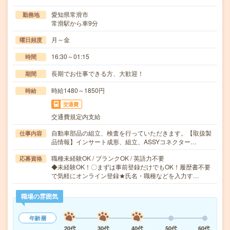
愛知県常滑市
勤務地
常滑駅から車9分
月～金
曜日頻度
16:30～01:15
時間
長期でお仕事できる方、大歓迎！
期間
時給1480～1850円
時給
交通費
交通費規定内支給
自動車部品の組立、検査を行っていただきます。【取扱製
仕事内容
品情報】インサート成形、組立、ASSYコネクター…
職種未経験OK / ブランクOK / 英語力不要
応募資格
◆未経験OK！〇まずは事前登録だけでもOK！履歴書不要
で気軽にオンライン登録★氏名・職種などを入力す…
職場の雰囲気
年齢層
20代
30代
40代
50代
60代