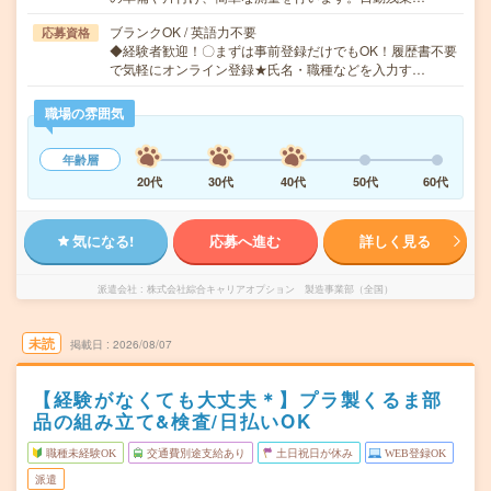
ブランクOK / 英語力不要
応募資格
◆経験者歓迎！〇まずは事前登録だけでもOK！履歴書不要
で気軽にオンライン登録★氏名・職種などを入力す…
職場の雰囲気
年齢層
20代
30代
40代
50代
60代
気になる!
応募へ進む
詳しく見る
派遣会社
株式会社綜合キャリアオプション 製造事業部（全国）
未読
掲載日
2026/08/07
【経験がなくても大丈夫＊】プラ製くるま部
品の組み立て&検査/日払いOK
職種未経験OK
交通費別途支給あり
土日祝日が休み
WEB登録OK
派遣