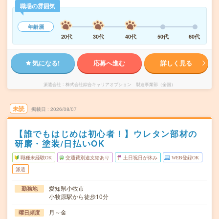
職場の雰囲気
年齢層
20代
30代
40代
50代
60代
気になる!
応募へ進む
詳しく見る
派遣会社
株式会社綜合キャリアオプション 製造事業部（全国）
未読
掲載日
2026/08/07
【誰でもはじめは初心者！】ウレタン部材の
研磨・塗装/日払いOK
職種未経験OK
交通費別途支給あり
土日祝日が休み
WEB登録OK
派遣
愛知県小牧市
勤務地
小牧原駅から徒歩10分
月～金
曜日頻度