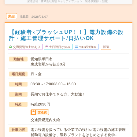
派遣会社
株式会社綜合キャリアオプション 製造事業部（全国）
未読
掲載日
2026/08/07
【経験者×ブラッシュUP！！】電力設備の設
計・施工管理サポート/日払いOK
交通費別途支給あり
土日祝日が休み
WEB登録OK
派遣
愛知県半田市
勤務地
東成岩駅から徒歩3分
月～金
曜日頻度
08:30～17:0008:00～16:30
時間
長期でお仕事できる方、大歓迎！
期間
時給2030円
時給
交通費
交通費規定内支給
電力設備を扱っている企業での設計or電力設備の施工管理
仕事内容
補助電力設備は、製鉄プラントをはじめとする化学…