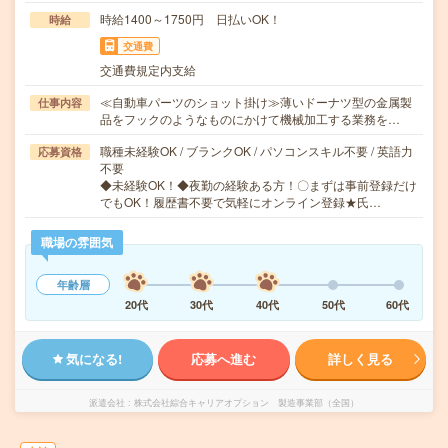
時給1400～1750円 日払いOK！
時給
交通費
交通費規定内支給
≪自動車パーツのショット掛け≫薄いドーナツ型の金属製
仕事内容
品をフックのようなものにかけて機械加工する業務を…
職種未経験OK / ブランクOK / パソコンスキル不要 / 英語力
応募資格
不要
◆未経験OK！◆夜勤の経験ある方！〇まずは事前登録だけ
でもOK！履歴書不要で気軽にオンライン登録★氏…
職場の雰囲気
年齢層
20代
30代
40代
50代
60代
気になる!
応募へ進む
詳しく見る
派遣会社
株式会社綜合キャリアオプション 製造事業部（全国）