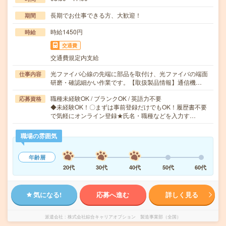
長期でお仕事できる方、大歓迎！
期間
時給1450円
時給
交通費
交通費規定内支給
光ファイバ心線の先端に部品を取付け、光ファイバの端面
仕事内容
研磨・確認細かい作業です。【取扱製品情報】通信機…
職種未経験OK / ブランクOK / 英語力不要
応募資格
◆未経験OK！〇まずは事前登録だけでもOK！履歴書不要
で気軽にオンライン登録★氏名・職種などを入力す…
職場の雰囲気
年齢層
20代
30代
40代
50代
60代
気になる!
応募へ進む
詳しく見る
派遣会社
株式会社綜合キャリアオプション 製造事業部（全国）