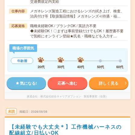
交通費規定内支給
メガネレンズ製造工程におけるレンズの拭き上げ、検査、
仕事内容
治具付け等【取扱製品情報】メガネレンズ≪待遇・福…
職種未経験OK / ブランクOK / 英語力不要
応募資格
◆未経験OK！〇まずは事前登録だけでもOK！履歴書不要
で気軽にオンライン登録★氏名・職種などを入力す…
職場の雰囲気
年齢層
20代
30代
40代
50代
60代
気になる!
応募へ進む
詳しく見る
派遣会社
株式会社綜合キャリアオプション 製造事業部（全国）
未読
掲載日
2026/08/08
【未経験でも大丈夫＊】工作機械ハーネスの
配線組立/日払いOK