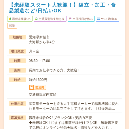
【未経験スタート大歓迎！】組立・加工・食
品製造など/日払いOK
職種未経験OK
交通費別途支給あり
土日祝日が休み
WEB登録OK
派遣
愛知県新城市
勤務地
大海駅から車4分
月～金
曜日頻度
08:30～17:00
時間
長期でお仕事できる方、大歓迎！
期間
時給1600円
時給
交通費
交通費規定内支給
産業用モーターを造る大手電機メーカーで精密機器に使わ
仕事内容
れるモーターの組み立てをして頂きます。【取扱製品…
職種未経験OK / ブランクOK / 英語力不要
応募資格
◆未経験OK！〇まずは事前登録だけでもOK！履歴書不要
で気軽にオンライン登録★氏名・職種などを入力す…