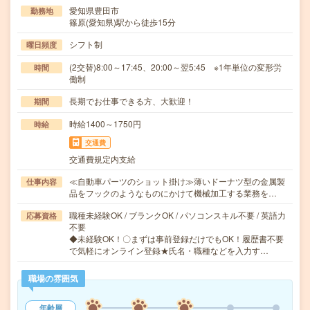
愛知県豊田市
勤務地
篠原(愛知県)駅から徒歩15分
シフト制
曜日頻度
(2交替)8:00～17:45、20:00～翌5:45 ※1年単位の変形労
時間
働制
長期でお仕事できる方、大歓迎！
期間
時給1400～1750円
時給
交通費
交通費規定内支給
≪自動車パーツのショット掛け≫薄いドーナツ型の金属製
仕事内容
品をフックのようなものにかけて機械加工する業務を…
職種未経験OK / ブランクOK / パソコンスキル不要 / 英語力
応募資格
不要
◆未経験OK！〇まずは事前登録だけでもOK！履歴書不要
で気軽にオンライン登録★氏名・職種などを入力す…
職場の雰囲気
年齢層