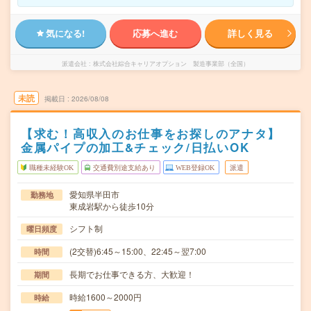
気になる!
応募へ進む
詳しく見る
派遣会社
株式会社綜合キャリアオプション 製造事業部（全国）
未読
掲載日
2026/08/08
【求む！高収入のお仕事をお探しのアナタ】
金属パイプの加工&チェック/日払いOK
職種未経験OK
交通費別途支給あり
WEB登録OK
派遣
愛知県半田市
勤務地
東成岩駅から徒歩10分
シフト制
曜日頻度
(2交替)6:45～15:00、22:45～翌7:00
時間
長期でお仕事できる方、大歓迎！
期間
時給1600～2000円
時給