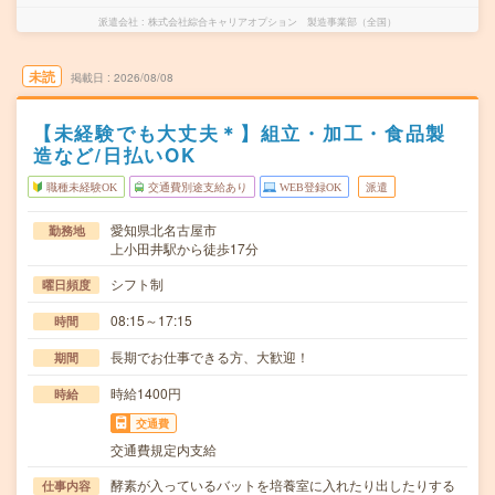
派遣会社
株式会社綜合キャリアオプション 製造事業部（全国）
未読
掲載日
2026/08/08
【未経験でも大丈夫＊】組立・加工・食品製
造など/日払いOK
職種未経験OK
交通費別途支給あり
WEB登録OK
派遣
愛知県北名古屋市
勤務地
上小田井駅から徒歩17分
シフト制
曜日頻度
08:15～17:15
時間
長期でお仕事できる方、大歓迎！
期間
時給1400円
時給
交通費
交通費規定内支給
酵素が入っているバットを培養室に入れたり出したりする
仕事内容