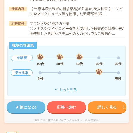
【 半導体搬送装置の新規部品(転注品)の受入検査 】・ノギ
仕事内容
スやマイクロメータ等を使用した新規部品(転…
ブランクOK / 英語力不要
応募資格
〇ノギスやマイクロメータ等を使用した検査のご経験〇PC
を使用した専用システムへの入力少しでもご興味が…
職場の雰囲気
年齢層
20代
30代
40代
50代
60代
男女比率
女性
男性
もっと見る
気になる!
応募へ進む
詳しく見る
派遣会社
株式会社メイテックキャスト 浜松営業所