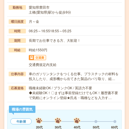
愛知県豊田市
勤務地
土橋(愛知県)駅から徒歩9分
月～金
曜日頻度
06:25～16:5518:55～05:25
時間
長期でお仕事できる方、大歓迎！
期間
時給1550円
時給
交通費
交通費規定内支給
車のガソリンタンクをつくる仕事。プラスチックの材料を
仕事内容
投入したり、成形機から出てきた製品のバリ取り、組…
職種未経験OK / ブランクOK / 英語力不要
応募資格
◆未経験OK！〇まずは事前登録だけでもOK！履歴書不要
で気軽にオンライン登録★氏名・職種などを入力す…
職場の雰囲気
年齢層
20代
30代
40代
50代
60代