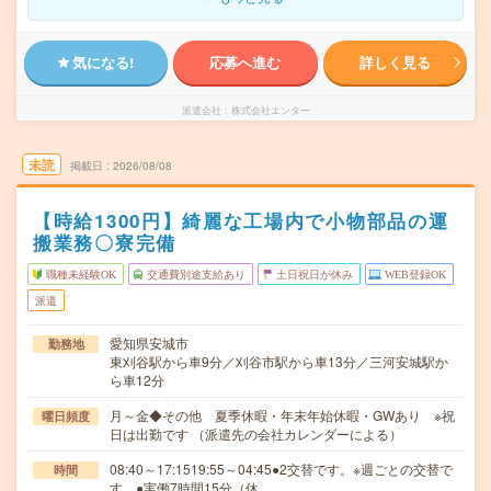
気になる!
応募へ進む
詳しく見る
派遣会社
株式会社エンター
未読
掲載日
2026/08/08
【時給1300円】綺麗な工場内で小物部品の運
搬業務〇寮完備
職種未経験OK
交通費別途支給あり
土日祝日が休み
WEB登録OK
派遣
愛知県安城市
勤務地
東刈谷駅から車9分／刈谷市駅から車13分／三河安城駅か
ら車12分
月～金◆その他 夏季休暇・年末年始休暇・GWあり ※祝
曜日頻度
日は出勤です （派遣先の会社カレンダーによる）
08:40～17:1519:55～04:45●2交替です。※週ごとの交替で
時間
す。●実働7時間15分（休…