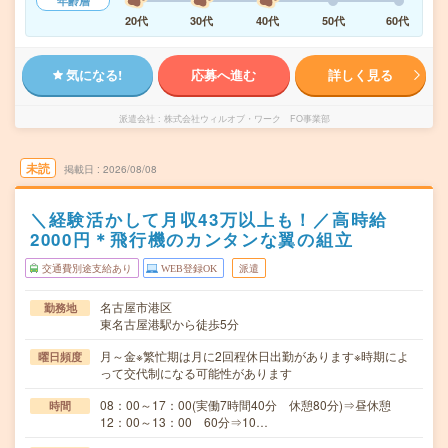
年齢層
20代
30代
40代
50代
60代
気になる!
応募へ進む
詳しく見る
派遣会社
株式会社ウィルオブ・ワーク FO事業部
未読
掲載日
2026/08/08
＼経験活かして月収43万以上も！／高時給
2000円＊飛行機のカンタンな翼の組立
交通費別途支給あり
WEB登録OK
派遣
名古屋市港区
勤務地
東名古屋港駅から徒歩5分
月～金※繁忙期は月に2回程休日出勤があります※時期によ
曜日頻度
って交代制になる可能性があります
08：00～17：00(実働7時間40分 休憩80分)⇒昼休憩
時間
12：00～13：00 60分⇒10…