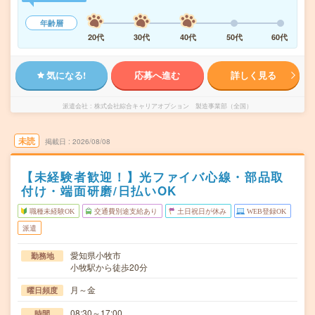
年齢層
20代
30代
40代
50代
60代
気になる!
応募へ進む
詳しく見る
派遣会社
株式会社綜合キャリアオプション 製造事業部（全国）
未読
掲載日
2026/08/08
【未経験者歓迎！】光ファイバ心線・部品取
付け・端面研磨/日払いOK
職種未経験OK
交通費別途支給あり
土日祝日が休み
WEB登録OK
派遣
愛知県小牧市
勤務地
小牧駅から徒歩20分
月～金
曜日頻度
08:30～17:00
時間