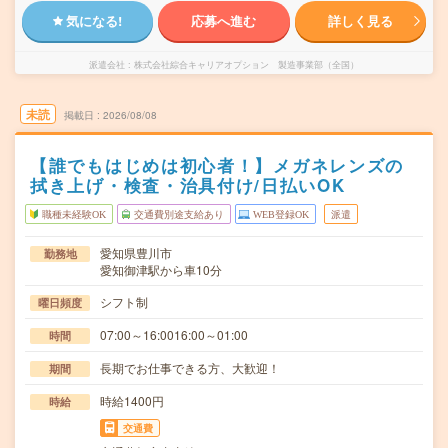
気になる!
応募へ進む
詳しく見る
派遣会社
株式会社綜合キャリアオプション 製造事業部（全国）
未読
掲載日
2026/08/08
【誰でもはじめは初心者！】メガネレンズの
拭き上げ・検査・治具付け/日払いOK
職種未経験OK
交通費別途支給あり
WEB登録OK
派遣
愛知県豊川市
勤務地
愛知御津駅から車10分
シフト制
曜日頻度
07:00～16:0016:00～01:00
時間
長期でお仕事できる方、大歓迎！
期間
時給1400円
時給
交通費