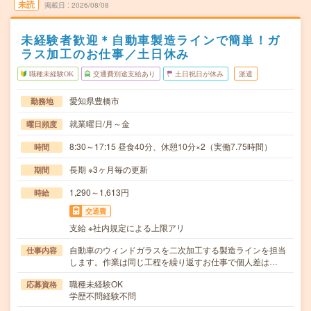
未読
掲載日
2026/08/08
未経験者歓迎＊自動車製造ラインで簡単！ガ
ラス加工のお仕事／土日休み
職種未経験OK
交通費別途支給あり
土日祝日が休み
派遣
愛知県豊橋市
勤務地
就業曜日/月～金
曜日頻度
8:30～17:15 昼食40分、休憩10分×2（実働7.75時間）
時間
長期 ※3ヶ月毎の更新
期間
1,290～1,613円
時給
交通費
支給 ※社内規定による上限アリ
自動車のウィンドガラスを二次加工する製造ラインを担当
仕事内容
します。作業は同じ工程を繰り返すお仕事で個人差は…
職種未経験OK
応募資格
学歴不問経験不問