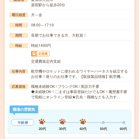
楽田駅から徒歩20分
月～金
曜日頻度
08:00～17:10
時間
長期でお仕事できる方、大歓迎！
期間
時給1400円
時給
交通費
交通費規定内支給
航空機やロケットに使われるワイヤーハーネスを組立する
仕事内容
お仕事！座りのお仕事です。【取扱製品情報】航空機…
職種未経験OK / ブランクOK / 英語力不要
応募資格
◆未経験OK！〇まずは事前登録だけでもOK！履歴書不要
で気軽にオンライン登録★氏名・職種などを入力す…
職場の雰囲気
年齢層
20代
30代
40代
50代
60代