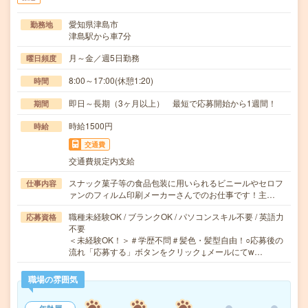
愛知県津島市
勤務地
津島駅から車7分
月～金／週5日勤務
曜日頻度
8:00～17:00(休憩1:20)
時間
即日～長期（3ヶ月以上） 最短で応募開始から1週間！
期間
時給1500円
時給
交通費
交通費規定内支給
スナック菓子等の食品包装に用いられるビニールやセロフ
仕事内容
ァンのフィルム印刷メーカーさんでのお仕事です！主…
職種未経験OK / ブランクOK / パソコンスキル不要 / 英語力
応募資格
不要
＜未経験OK！＞＃学歴不問＃髪色・髪型自由！○応募後の
流れ「応募する」ボタンをクリック↓メールにてw…
職場の雰囲気