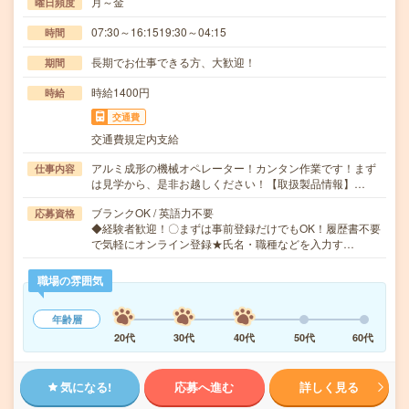
月～金
曜日頻度
07:30～16:1519:30～04:15
時間
長期でお仕事できる方、大歓迎！
期間
時給1400円
時給
交通費
交通費規定内支給
アルミ成形の機械オペレーター！カンタン作業です！まず
仕事内容
は見学から、是非お越しください！【取扱製品情報】…
ブランクOK / 英語力不要
応募資格
◆経験者歓迎！〇まずは事前登録だけでもOK！履歴書不要
で気軽にオンライン登録★氏名・職種などを入力す…
職場の雰囲気
年齢層
20代
30代
40代
50代
60代
気になる!
応募へ進む
詳しく見る