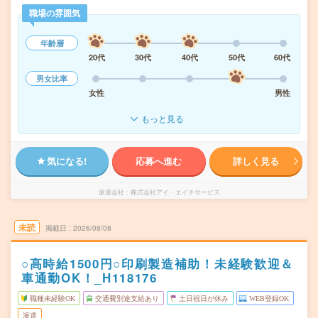
職場の雰囲気
年齢層
20代
30代
40代
50代
60代
男女比率
女性
男性
もっと見る
気になる!
応募へ進む
詳しく見る
派遣会社
株式会社アイ・エイチサービス
未読
掲載日
2026/08/08
○高時給1500円○印刷製造補助！未経験歓迎＆
車通勤OK！_H118176
職種未経験OK
交通費別途支給あり
土日祝日が休み
WEB登録OK
派遣