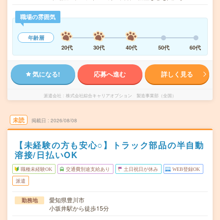
職場の雰囲気
年齢層
20代
30代
40代
50代
60代
気になる!
応募へ進む
詳しく見る
派遣会社
株式会社綜合キャリアオプション 製造事業部（全国）
未読
掲載日
2026/08/08
【未経験の方も安心○】トラック部品の半自動
溶接/日払いOK
職種未経験OK
交通費別途支給あり
土日祝日が休み
WEB登録OK
派遣
愛知県豊川市
勤務地
小坂井駅から徒歩15分