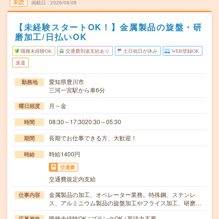
未読
掲載日
2026/08/08
【未経験スタートOK！】金属製品の旋盤・研
磨加工/日払いOK
職種未経験OK
交通費別途支給あり
土日祝日が休み
WEB登録OK
派遣
愛知県豊川市
勤務地
三河一宮駅から車6分
月～金
曜日頻度
08:30～17:3020:30～05:30
時間
長期でお仕事できる方、大歓迎！
期間
時給1400円
時給
交通費
交通費規定内支給
金属製品の加工、オペレーター業務。特殊鋼、ステンレ
仕事内容
ス、アルミニウム製品の旋盤加工やフライス加工、研磨…
職種未経験OK / ブランクOK / 英語力不要
応募資格