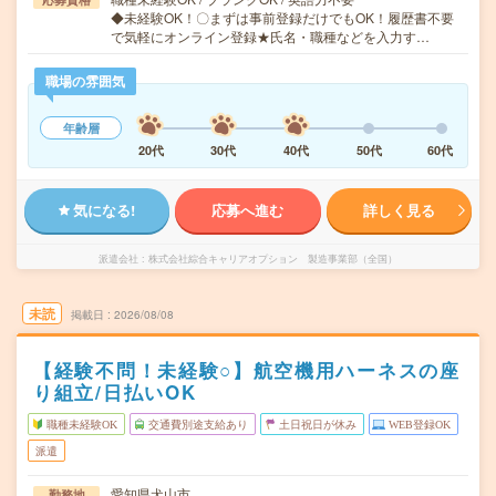
◆未経験OK！〇まずは事前登録だけでもOK！履歴書不要
で気軽にオンライン登録★氏名・職種などを入力す…
職場の雰囲気
年齢層
20代
30代
40代
50代
60代
気になる!
応募へ進む
詳しく見る
派遣会社
株式会社綜合キャリアオプション 製造事業部（全国）
未読
掲載日
2026/08/08
【経験不問！未経験○】航空機用ハーネスの座
り組立/日払いOK
職種未経験OK
交通費別途支給あり
土日祝日が休み
WEB登録OK
派遣
愛知県犬山市
勤務地