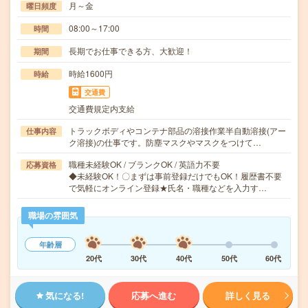
月～金
曜日頻度
08:00～17:00
時間
長期でお仕事できる方、大歓迎！
期間
時給1600円
時給
交通費
交通費規定内支給
トラックボディやコンテナ部品の溶接作業半自動溶接(アー
仕事内容
ク溶接)の仕事です。防塵マスクやマスクをつけて…
職種未経験OK / ブランクOK / 英語力不要
応募資格
◆未経験OK！〇まずは事前登録だけでもOK！履歴書不要
で気軽にオンライン登録★氏名・職種などを入力す…
職場の雰囲気
年齢層
20代
30代
40代
50代
60代
気になる!
応募へ進む
詳しく見る