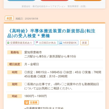
派遣会社
株式会社綜合キャリアオプション 製造事業部（全国）
未読
掲載日
2026/08/08
《高時給》半導体搬送装置の新規部品(転注
品)の受入検査＊豊橋
交通費別途支給あり
土日祝日が休み
WEB登録OK
派遣
愛知県豊橋市
勤務地
二川駅から車5分／新所原駅から車10分
月～金曜日
曜日頻度
◎所定：8時15分～16時45分 ◎休憩：45分 ◎実働：7時間
時間
45分勤務 ◎残業：月10～20時間
〇長期のお仕事です。<BR>〇ご就業中の方も勤務開始日
期間
についてはお気軽にご相談ください。
1800円～1900円
時給
交通費
※交通費実費3万円/月まで支給