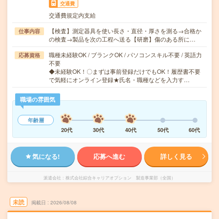
交通費
交通費規定内支給
【検査】測定器具を使い長さ・直径・厚さを測る→合格か
仕事内容
の検査→製品を次の工程へ送る【研磨】傷のある所に…
職種未経験OK / ブランクOK / パソコンスキル不要 / 英語力
応募資格
不要
◆未経験OK！〇まずは事前登録だけでもOK！履歴書不要
で気軽にオンライン登録★氏名・職種などを入力す…
職場の雰囲気
年齢層
20代
30代
40代
50代
60代
気になる!
応募へ進む
詳しく見る
派遣会社
株式会社綜合キャリアオプション 製造事業部（全国）
未読
掲載日
2026/08/08