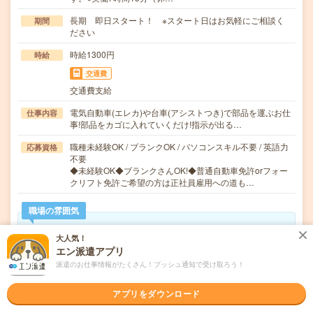
長期 即日スタート！ ※スタート日はお気軽にご相談く
期間
ださい
時給1300円
時給
交通費
交通費支給
電気自動車(エレカ)や台車(アシストつき)で部品を運ぶお仕
仕事内容
事!部品をカゴに入れていくだけ!指示が出る…
職種未経験OK / ブランクOK / パソコンスキル不要 / 英語力
応募資格
不要
◆未経験OK◆ブランクさんOK!◆普通自動車免許orフォー
クリフト免許ご希望の方は正社員雇用への道も…
職場の雰囲気
大人気！
年齢層
エン派遣アプリ
20代
30代
40代
50代
60代
派遣のお仕事情報がたくさん！プッシュ通知で受け取ろう！
男女比率
女性
男性
アプリをダウンロード