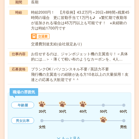
長期
期間
時給2000円！ 【月収例】43.2万円＝20日×8時間×残業45
時給
時間の場合 更に皆勤手当て1万円も♪ ※繁忙期で夜勤等
が追加される場合は45万円以上も可能です！ ※未経験の
方は時給1700円です
交通費
交通費別途支給(会社規定あり)
お任せするのは、ジャンボジェット機の主翼造り！＜具体
仕事内容
的には…＞・薄くて軽い布のようなカーボンを、4人…
ブランクOK / パソコンスキル不要 / 英語力不要
応募資格
飛行機の主翼造りの経験がある方10名以上の大量採用！友
達との応募も大歓迎です＾＾
職場の雰囲気
年齢層
20代
30代
40代
50代
60代
男女比率
女性
男性
もっと見る