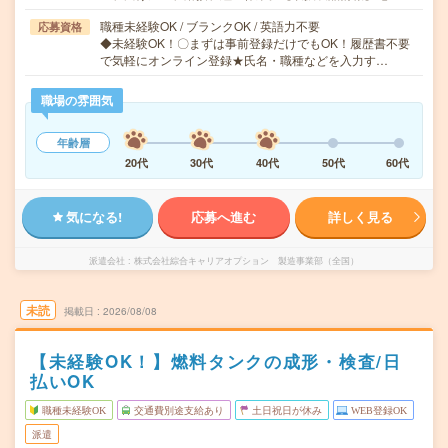
職種未経験OK / ブランクOK / 英語力不要
応募資格
◆未経験OK！〇まずは事前登録だけでもOK！履歴書不要
で気軽にオンライン登録★氏名・職種などを入力す…
職場の雰囲気
年齢層
20代
30代
40代
50代
60代
気になる!
応募へ進む
詳しく見る
派遣会社
株式会社綜合キャリアオプション 製造事業部（全国）
未読
掲載日
2026/08/08
【未経験OK！】燃料タンクの成形・検査/日
払いOK
職種未経験OK
交通費別途支給あり
土日祝日が休み
WEB登録OK
派遣