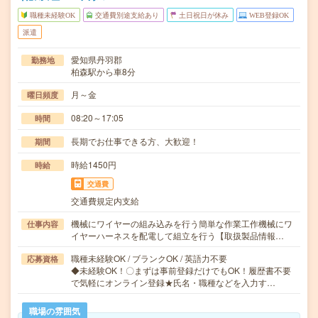
職種未経験OK
交通費別途支給あり
土日祝日が休み
WEB登録OK
派遣
愛知県丹羽郡
勤務地
柏森駅から車8分
月～金
曜日頻度
08:20～17:05
時間
長期でお仕事できる方、大歓迎！
期間
時給1450円
時給
交通費
交通費規定内支給
機械にワイヤーの組み込みを行う簡単な作業工作機械にワ
仕事内容
イヤーハーネスを配電して組立を行う【取扱製品情報…
職種未経験OK / ブランクOK / 英語力不要
応募資格
◆未経験OK！〇まずは事前登録だけでもOK！履歴書不要
で気軽にオンライン登録★氏名・職種などを入力す…
職場の雰囲気