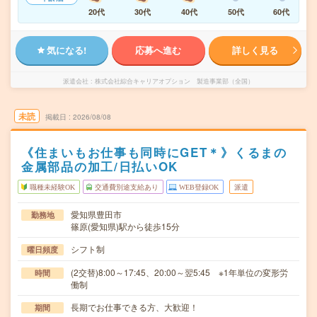
20代
30代
40代
50代
60代
気になる!
応募へ進む
詳しく見る
派遣会社
株式会社綜合キャリアオプション 製造事業部（全国）
未読
掲載日
2026/08/08
《住まいもお仕事も同時にGET＊》くるまの
金属部品の加工/日払いOK
職種未経験OK
交通費別途支給あり
WEB登録OK
派遣
愛知県豊田市
勤務地
篠原(愛知県)駅から徒歩15分
シフト制
曜日頻度
(2交替)8:00～17:45、20:00～翌5:45 ※1年単位の変形労
時間
働制
長期でお仕事できる方、大歓迎！
期間