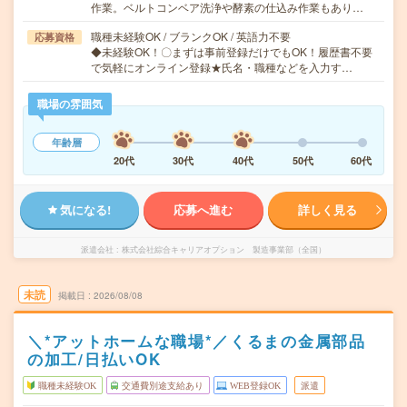
作業。ベルトコンベア洗浄や酵素の仕込み作業もあり…
職種未経験OK / ブランクOK / 英語力不要
応募資格
◆未経験OK！〇まずは事前登録だけでもOK！履歴書不要
で気軽にオンライン登録★氏名・職種などを入力す…
職場の雰囲気
年齢層
20代
30代
40代
50代
60代
気になる!
応募へ進む
詳しく見る
派遣会社
株式会社綜合キャリアオプション 製造事業部（全国）
未読
掲載日
2026/08/08
＼*アットホームな職場*／くるまの金属部品
の加工/日払いOK
職種未経験OK
交通費別途支給あり
WEB登録OK
派遣