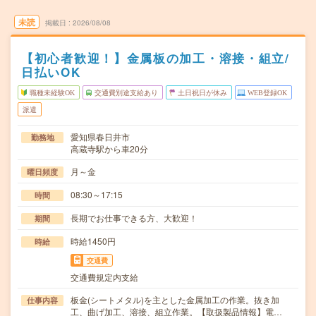
未読
掲載日
2026/08/08
【初心者歓迎！】金属板の加工・溶接・組立/
日払いOK
職種未経験OK
交通費別途支給あり
土日祝日が休み
WEB登録OK
派遣
愛知県春日井市
勤務地
高蔵寺駅から車20分
月～金
曜日頻度
08:30～17:15
時間
長期でお仕事できる方、大歓迎！
期間
時給1450円
時給
交通費
交通費規定内支給
板金(シートメタル)を主とした金属加工の作業。抜き加
仕事内容
工、曲げ加工、溶接、組立作業。【取扱製品情報】電…