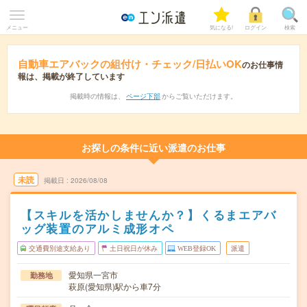
メニュー
気になる!
ログイン
検索
自動車エアバックの組付け・チェック/日払いOK
のお仕事情
報は、掲載が終了しています
掲載時の情報は、
ページ下部
からご覧いただけます。
お探しの条件に近い派遣のお仕事
未読
掲載日
2026/08/08
【スキルを活かしませんか？】くるまエアバ
ッグ装置のアルミ成形オペ
交通費別途支給あり
土日祝日が休み
WEB登録OK
派遣
愛知県一宮市
勤務地
萩原(愛知県)駅から車7分