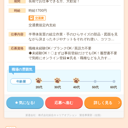
長期でお仕事できる方、大歓迎！
期間
時給1700円
時給
交通費
交通費規定内支給
半導体装置の組立作業・手のひらサイズの部品・図面を見
仕事内容
ながら決まったネジやナットをそれぞれ使い、コツコ…
職種未経験OK / ブランクOK / 英語力不要
応募資格
◆未経験OK！〇まずは事前登録だけでもOK！履歴書不要
で気軽にオンライン登録★氏名・職種などを入力す…
職場の雰囲気
年齢層
20代
30代
40代
50代
60代
気になる!
応募へ進む
詳しく見る
派遣会社
株式会社綜合キャリアオプション 製造事業部（全国）