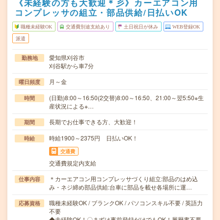
《未経験の方も大歓迎＊彡》カーエアコン用
コンプレッサの組立・部品供給/日払いOK
職種未経験OK
交通費別途支給あり
土日祝日が休み
WEB登録OK
派遣
愛知県刈谷市
勤務地
刈谷駅から車7分
月～金
曜日頻度
(日勤)8:00～16:50(2交替)8:00～16:50、21:00～翌5:50※生
時間
産状況による※…
長期でお仕事できる方、大歓迎！
期間
時給1900～2375円 日払いOK！
時給
交通費
交通費規定内支給
＊カーエアコン用コンプレッサづくり組立:部品のはめ込
仕事内容
み・ネジ締め部品供給:台車に部品を載せ各場所に運…
職種未経験OK / ブランクOK / パソコンスキル不要 / 英語力
応募資格
不要
◆未経験OK！〇まずは事前登録だけでもOK！履歴書不要