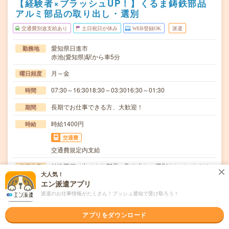
【経験者×ブラッシュUP！】くるま鋳鉄部品
アルミ部品の取り出し・選別
交通費別途支給あり
土日祝日が休み
WEB登録OK
派遣
愛知県日進市
勤務地
赤池(愛知県)駅から車5分
月～金
曜日頻度
07:30～16:3018:30～03:3016:30～01:30
時間
長期でお仕事できる方、大歓迎！
期間
時給1400円
時給
交通費
交通費規定内支給
鋳造工程で出てきた部品の取り出し、選別をしていただき
仕事内容
大人気！
ます。【取扱製品情報】自動車鋳鉄部品、アルミ部品…
エン派遣アプリ
ブランクOK / 英語力不要
応募資格
派遣のお仕事情報がたくさん！プッシュ通知で受け取ろう！
◆経験者歓迎！〇まずは事前登録だけでもOK！履歴書不要
で気軽にオンライン登録★氏名・職種などを入力す…
アプリをダウンロード