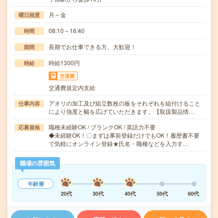
月～金
曜日頻度
08:10～16:40
時間
長期でお仕事できる方、大歓迎！
期間
時給1300円
時給
交通費
交通費規定内支給
アオリの加工及び組立数枚の板をそれぞれを組付けること
仕事内容
により強度と幅を広げていただきます。【取扱製品情…
職種未経験OK / ブランクOK / 英語力不要
応募資格
◆未経験OK！〇まずは事前登録だけでもOK！履歴書不要
で気軽にオンライン登録★氏名・職種などを入力す…
職場の雰囲気
年齢層
20代
30代
40代
50代
60代