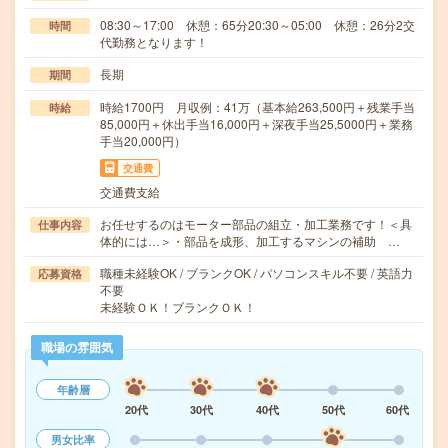
08:30～17:00 休憩：65分20:30～05:00 休憩：26分2交
時間
代勤務となります！
長期
期間
時給1700円 月収例：41万（基本給263,500円＋残業手当
時給
85,000円＋休出手当16,000円＋深夜手当25,5000円＋業務
手当20,000円）
交通費
交通費支給
お任せするのはモーター部品の組立・加工業務です！＜具
仕事内容
体的には…＞・部品を成形、加工するマシンの補助 …
職種未経験OK / ブランクOK / パソコンスキル不要 / 英語力
応募資格
不要
未経験ＯＫ！ブランクＯＫ！
職場の雰囲気
年齢層
20代
30代
40代
50代
60代
男女比率