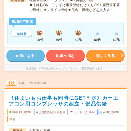
◆未経験OK！〇まずは事前登録だけでもOK！履歴書不要
で気軽にオンライン登録★氏名・職種などを入力す…
職場の雰囲気
年齢層
20代
30代
40代
50代
60代
気になる!
応募へ進む
詳しく見る
派遣会社
株式会社綜合キャリアオプション 製造事業部（全国）
未読
掲載日
2026/08/06
《住まいもお仕事も同時にGET＊彡》カーエ
アコン用コンプレッサの組立・部品供給
職種未経験OK
交通費別途支給あり
土日祝日が休み
WEB登録OK
派遣
愛知県刈谷市
勤務地