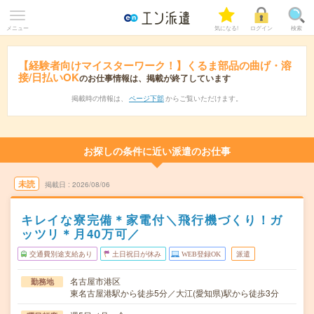
メニュー
気になる!
ログイン
検索
【経験者向けマイスターワーク！】くるま部品の曲げ・溶
接/日払いOK
のお仕事情報は、掲載が終了しています
掲載時の情報は、
ページ下部
からご覧いただけます。
お探しの条件に近い派遣のお仕事
未読
掲載日
2026/08/06
キレイな寮完備＊家電付＼飛行機づくり！ガ
ッツリ＊月40万可／
交通費別途支給あり
土日祝日が休み
WEB登録OK
派遣
名古屋市港区
勤務地
東名古屋港駅から徒歩5分／大江(愛知県)駅から徒歩3分