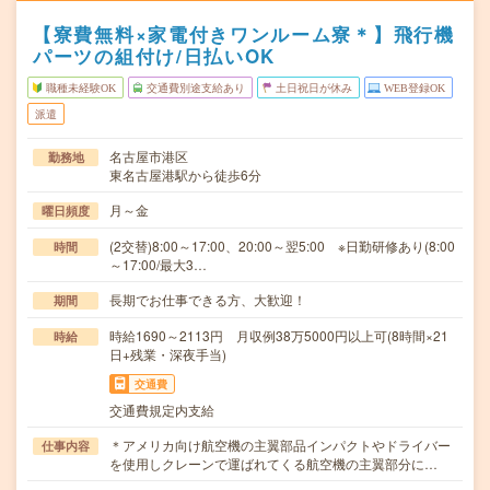
【寮費無料×家電付きワンルーム寮＊】飛行機
パーツの組付け/日払いOK
職種未経験OK
交通費別途支給あり
土日祝日が休み
WEB登録OK
派遣
名古屋市港区
勤務地
東名古屋港駅から徒歩6分
月～金
曜日頻度
(2交替)8:00～17:00、20:00～翌5:00 ※日勤研修あり(8:00
時間
～17:00/最大3…
長期でお仕事できる方、大歓迎！
期間
時給1690～2113円 月収例38万5000円以上可(8時間×21
時給
日+残業・深夜手当)
交通費
交通費規定内支給
＊アメリカ向け航空機の主翼部品インパクトやドライバー
仕事内容
を使用しクレーンで運ばれてくる航空機の主翼部分に…