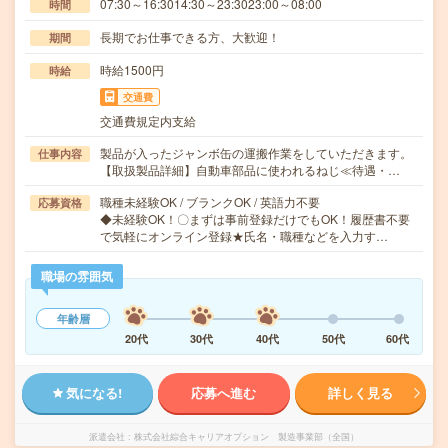
07:30～16:3014:30～23:3023:00～08:00
時間
長期でお仕事できる方、大歓迎！
期間
時給1500円
時給
交通費
交通費規定内支給
製品が入ったジャンボ缶の運搬作業をしていただきます。
仕事内容
【取扱製品詳細】自動車部品に使われるねじ≪待遇・…
職種未経験OK / ブランクOK / 英語力不要
応募資格
◆未経験OK！〇まずは事前登録だけでもOK！履歴書不要
で気軽にオンライン登録★氏名・職種などを入力す…
職場の雰囲気
年齢層
20代
30代
40代
50代
60代
気になる!
応募へ進む
詳しく見る
派遣会社
株式会社綜合キャリアオプション 製造事業部（全国）