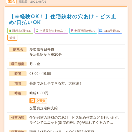
未読
掲載日
2026/08/06
【未経験OK！】住宅鉄材の穴あけ・ビス止
め/日払いOK
職種未経験OK
交通費別途支給あり
土日祝日が休み
WEB登録OK
派遣
愛知県春日井市
勤務地
多治見駅から車20分
月～金
曜日頻度
08:00～16:55
時間
長期でお仕事できる方、大歓迎！
期間
時給1800円
時給
交通費
交通費規定内支給
住宅部材の鉄材の穴あけ、ビス留め作業などを行います。
仕事内容
ラインでユニット(部屋の枠組み)が流れてくるので…
職種未経験OK / ブランクOK / 英語力不要
応募資格