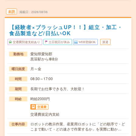
未読
掲載日
2026/08/06
【経験者×ブラッシュUP！！】組立・加工・
食品製造など/日払いOK
交通費別途支給あり
土日祝日が休み
WEB登録OK
派遣
愛知県愛知郡
勤務地
黒笹駅から車8分
月～金
曜日頻度
08:30～17:00
時間
長期でお仕事できる方、大歓迎！
期間
時給2000円
時給
交通費
交通費規定内支給
ロボットの教示作業、産業用ロボットに「どの順序で・ど
仕事内容
こまで動いて・どの速さで作業するか」を実際に動か…