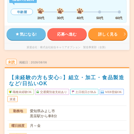
年齢層
20代
30代
40代
50代
60代
気になる!
応募へ進む
詳しく見る
派遣会社
株式会社綜合キャリアオプション 製造事業部（全国）
未読
掲載日
2026/08/06
【未経験の方も安心○】組立・加工・食品製造
など/日払いOK
職種未経験OK
交通費別途支給あり
土日祝日が休み
WEB登録OK
派遣
愛知県みよし市
勤務地
黒笹駅から車8分
月～金
曜日頻度