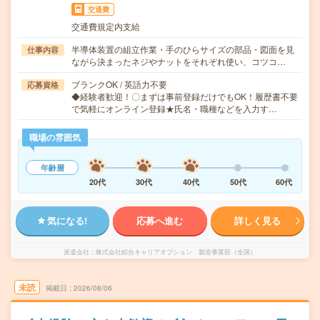
交通費
交通費規定内支給
半導体装置の組立作業・手のひらサイズの部品・図面を見
仕事内容
ながら決まったネジやナットをそれぞれ使い、コツコ…
ブランクOK / 英語力不要
応募資格
◆経験者歓迎！〇まずは事前登録だけでもOK！履歴書不要
で気軽にオンライン登録★氏名・職種などを入力す…
職場の雰囲気
年齢層
20代
30代
40代
50代
60代
気になる!
応募へ進む
詳しく見る
派遣会社
株式会社綜合キャリアオプション 製造事業部（全国）
未読
掲載日
2026/08/06