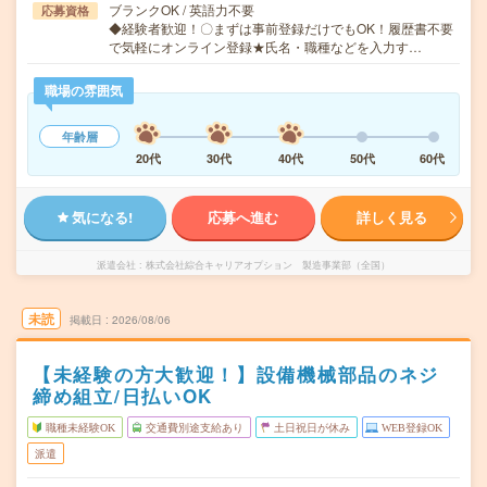
ブランクOK / 英語力不要
応募資格
◆経験者歓迎！〇まずは事前登録だけでもOK！履歴書不要
で気軽にオンライン登録★氏名・職種などを入力す…
職場の雰囲気
年齢層
20代
30代
40代
50代
60代
気になる!
応募へ進む
詳しく見る
派遣会社
株式会社綜合キャリアオプション 製造事業部（全国）
未読
掲載日
2026/08/06
【未経験の方大歓迎！】設備機械部品のネジ
締め組立/日払いOK
職種未経験OK
交通費別途支給あり
土日祝日が休み
WEB登録OK
派遣