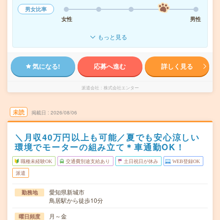
男女比率
女性
男性
もっと見る
気になる!
応募へ進む
詳しく見る
派遣会社
株式会社エンター
未読
掲載日
2026/08/06
＼月収40万円以上も可能／夏でも安心涼しい
環境でモーターの組み立て＊車通勤OK！
職種未経験OK
交通費別途支給あり
土日祝日が休み
WEB登録OK
派遣
愛知県新城市
勤務地
鳥居駅から徒歩10分
月～金
曜日頻度