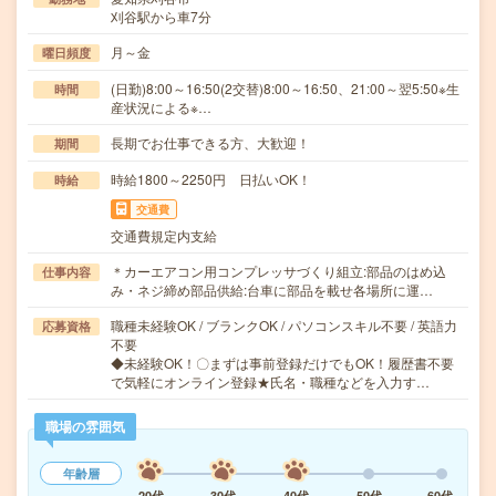
刈谷駅から車7分
月～金
曜日頻度
(日勤)8:00～16:50(2交替)8:00～16:50、21:00～翌5:50※生
時間
産状況による※…
長期でお仕事できる方、大歓迎！
期間
時給1800～2250円 日払いOK！
時給
交通費
交通費規定内支給
＊カーエアコン用コンプレッサづくり組立:部品のはめ込
仕事内容
み・ネジ締め部品供給:台車に部品を載せ各場所に運…
職種未経験OK / ブランクOK / パソコンスキル不要 / 英語力
応募資格
不要
◆未経験OK！〇まずは事前登録だけでもOK！履歴書不要
で気軽にオンライン登録★氏名・職種などを入力す…
職場の雰囲気
年齢層
20代
30代
40代
50代
60代