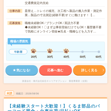
交通費規定内支給
皿替え…トレイの補充、次工程へ製品の搬入作業・測定作
仕事内容
業…製品の寸法測定(経験不要)すぐに働けます！【…
職種未経験OK / ブランクOK / 英語力不要
応募資格
◆未経験OK！〇まずは事前登録だけでもOK！履歴書不要
で気軽にオンライン登録★氏名・職種などを入力す…
職場の雰囲気
年齢層
20代
30代
40代
50代
60代
気になる!
応募へ進む
詳しく見る
派遣会社
株式会社綜合キャリアオプション 製造事業部（全国）
未読
掲載日
2026/08/06
【未経験スタート大歓迎！】くるま部品のバ
ーコード照合・台車出荷/日払いOK