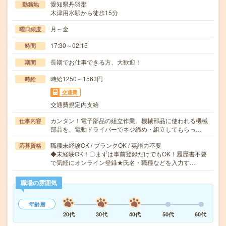
愛知県丹羽郡
勤務地
木津用水駅から徒歩15分
月～金
曜日頻度
17:30～02:15
時間
長期でお仕事できる方、大歓迎！
期間
時給1250～1563円
時給
交通費
交通費規定内支給
カンタン！電子部品の組立作業。機械部品に使われる機械
仕事内容
部品を、電動ドライバーでネジ締め・組立してもらっ…
職種未経験OK / ブランクOK / 英語力不要
応募資格
◆未経験OK！〇まずは事前登録だけでもOK！履歴書不要
で気軽にオンライン登録★氏名・職種などを入力す…
職場の雰囲気
年齢層
20代
30代
40代
50代
60代