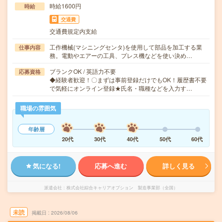
時給1600円
時給
交通費
交通費規定内支給
工作機械(マシニングセンタ)を使用して部品を加工する業
仕事内容
務。電動やエアーの工具、プレス機などを使い決め…
ブランクOK / 英語力不要
応募資格
◆経験者歓迎！〇まずは事前登録だけでもOK！履歴書不要
で気軽にオンライン登録★氏名・職種などを入力す…
職場の雰囲気
年齢層
20代
30代
40代
50代
60代
気になる!
応募へ進む
詳しく見る
派遣会社
株式会社綜合キャリアオプション 製造事業部（全国）
未読
掲載日
2026/08/06