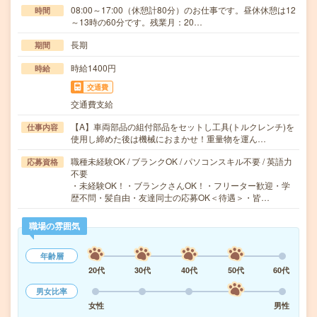
08:00～17:00（休憩計80分）のお仕事です。昼休休憩は12
時間
～13時の60分です。残業月：20…
長期
期間
時給1400円
時給
交通費
交通費支給
【A】車両部品の組付部品をセットし工具(トルクレンチ)を
仕事内容
使用し締めた後は機械におまかせ！重量物を運ん…
職種未経験OK / ブランクOK / パソコンスキル不要 / 英語力
応募資格
不要
・未経験OK！・ブランクさんOK！・フリーター歓迎・学
歴不問・髪自由・友達同士の応募OK＜待遇＞・皆…
職場の雰囲気
年齢層
20代
30代
40代
50代
60代
男女比率
女性
男性