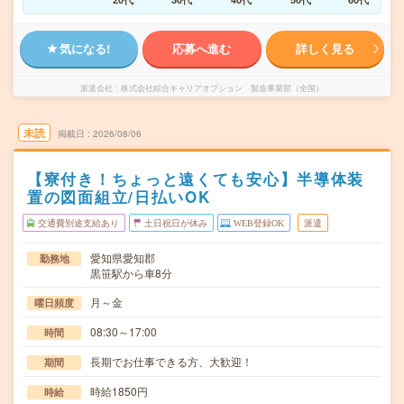
気になる!
応募へ進む
詳しく見る
派遣会社
株式会社綜合キャリアオプション 製造事業部（全国）
未読
掲載日
2026/08/06
【寮付き！ちょっと遠くても安心】半導体装
置の図面組立/日払いOK
交通費別途支給あり
土日祝日が休み
WEB登録OK
派遣
愛知県愛知郡
勤務地
黒笹駅から車8分
月～金
曜日頻度
08:30～17:00
時間
長期でお仕事できる方、大歓迎！
期間
時給1850円
時給