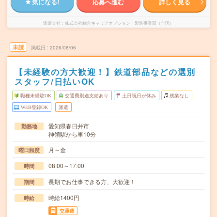
気になる!
応募へ進む
詳しく見る
派遣会社
株式会社綜合キャリアオプション 製造事業部（全国）
未読
掲載日
2026/08/06
【未経験の方大歓迎！】鉄道部品などの選別
スタッフ/日払いOK
職種未経験OK
交通費別途支給あり
土日祝日が休み
残業なし
WEB登録OK
派遣
愛知県春日井市
勤務地
神領駅から車10分
月～金
曜日頻度
08:00～17:00
時間
長期でお仕事できる方、大歓迎！
期間
時給1400円
時給
交通費