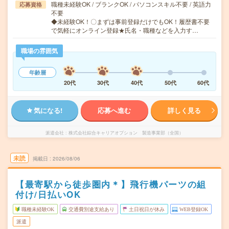
職種未経験OK / ブランクOK / パソコンスキル不要 / 英語力
応募資格
不要
◆未経験OK！〇まずは事前登録だけでもOK！履歴書不要
で気軽にオンライン登録★氏名・職種などを入力す…
職場の雰囲気
年齢層
20代
30代
40代
50代
60代
気になる!
応募へ進む
詳しく見る
派遣会社
株式会社綜合キャリアオプション 製造事業部（全国）
未読
掲載日
2026/08/06
【最寄駅から徒歩圏内＊】飛行機パーツの組
付け/日払いOK
職種未経験OK
交通費別途支給あり
土日祝日が休み
WEB登録OK
派遣