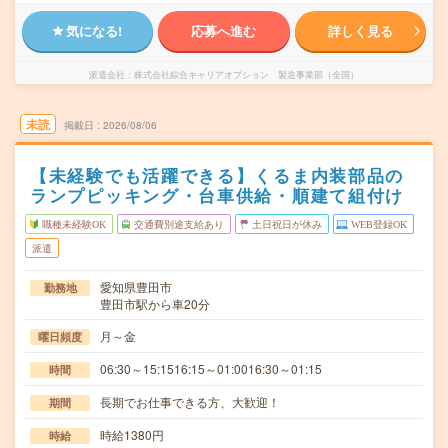
気になる!
応募へ進む
詳しく見る
派遣会社
株式会社綜合キャリアオプション 製造事業部（全国）
未読
掲載日
2026/08/06
【未経験でも活躍できる】くるま内装部品の
ランプピッキング・台車供給・順建て組付け
職種未経験OK
交通費別途支給あり
土日祝日が休み
WEB登録OK
派遣
愛知県豊田市
勤務地
豊田市駅から車20分
月～金
曜日頻度
06:30～15:1516:15～01:0016:30～01:15
時間
長期でお仕事できる方、大歓迎！
期間
時給1380円
時給