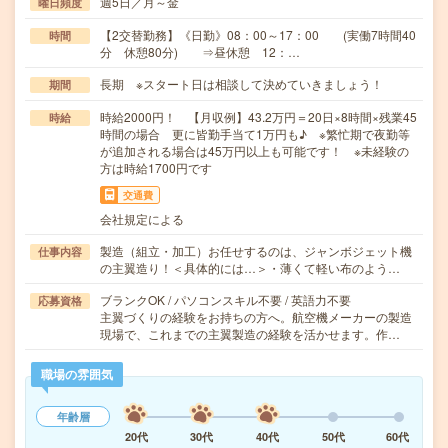
週5日／月～金
曜日頻度
【2交替勤務】《日勤》08：00～17：00 (実働7時間40
時間
分 休憩80分) ⇒昼休憩 12：…
長期 ※スタート日は相談して決めていきましょう！
期間
時給2000円！ 【月収例】43.2万円＝20日×8時間×残業45
時給
時間の場合 更に皆勤手当て1万円も♪ ※繁忙期で夜勤等
が追加される場合は45万円以上も可能です！ ※未経験の
方は時給1700円です
交通費
会社規定による
製造（組立・加工）お任せするのは、ジャンボジェット機
仕事内容
の主翼造り！＜具体的には…＞・薄くて軽い布のよう…
ブランクOK / パソコンスキル不要 / 英語力不要
応募資格
主翼づくりの経験をお持ちの方へ。航空機メーカーの製造
現場で、これまでの主翼製造の経験を活かせます。作…
職場の雰囲気
年齢層
20代
30代
40代
50代
60代