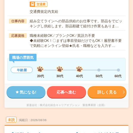
交通費
交通費規定内支給
組み立てラインへの部品供給のお仕事です。部品をでピッ
仕事内容
キングし供給します。部品順建て組付け作業もありま…
職種未経験OK / ブランクOK / 英語力不要
応募資格
◆未経験OK！〇まずは事前登録だけでもOK！履歴書不要
で気軽にオンライン登録★氏名・職種などを入力す…
職場の雰囲気
年齢層
20代
30代
40代
50代
60代
気になる!
応募へ進む
詳しく見る
派遣会社
株式会社綜合キャリアオプション 製造事業部（全国）
未読
掲載日
2026/08/06