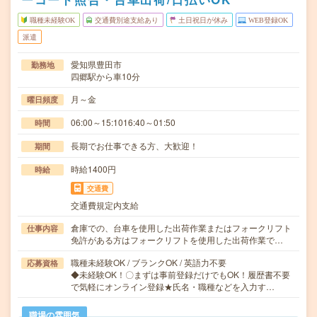
職種未経験OK
交通費別途支給あり
土日祝日が休み
WEB登録OK
派遣
愛知県豊田市
勤務地
四郷駅から車10分
月～金
曜日頻度
06:00～15:1016:40～01:50
時間
長期でお仕事できる方、大歓迎！
期間
時給1400円
時給
交通費
交通費規定内支給
倉庫での、台車を使用した出荷作業またはフォークリフト
仕事内容
免許がある方はフォークリフトを使用した出荷作業で…
職種未経験OK / ブランクOK / 英語力不要
応募資格
◆未経験OK！〇まずは事前登録だけでもOK！履歴書不要
で気軽にオンライン登録★氏名・職種などを入力す…
職場の雰囲気