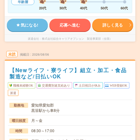
年齢層
20代
30代
40代
50代
60代
気になる!
応募へ進む
詳しく見る
派遣会社
株式会社綜合キャリアオプション 製造事業部（全国）
未読
掲載日
2026/08/06
【Newライフ・寮ライフ】組立・加工・食品
製造など/日払いOK
職種未経験OK
交通費別途支給あり
土日祝日が休み
WEB登録OK
派遣
愛知県愛知郡
勤務地
黒笹駅から車8分
月～金
曜日頻度
08:30～17:00
時間