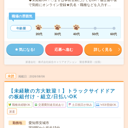
で気軽にオンライン登録★氏名・職種などを入力す…
職場の雰囲気
年齢層
20代
30代
40代
50代
60代
気になる!
応募へ進む
詳しく見る
派遣会社
株式会社綜合キャリアオプション 製造事業部（全国）
未読
掲載日
2026/08/06
【未経験の方大歓迎！】トラックサイドドア
の板組付け・組立/日払いOK
職種未経験OK
交通費別途支給あり
土日祝日が休み
WEB登録OK
派遣
愛知県安城市
勤務地
宇頭駅から徒歩15分