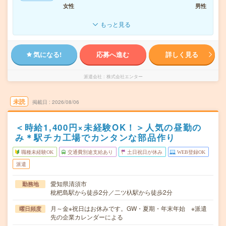
女性
男性
もっと見る
気になる!
応募へ進む
詳しく見る
派遣会社
株式会社エンター
未読
掲載日
2026/08/06
＜時給1,400円×未経験OK！＞人気の昼勤の
み＊駅チカ工場でカンタンな部品作り
職種未経験OK
交通費別途支給あり
土日祝日が休み
WEB登録OK
派遣
愛知県清須市
勤務地
枇杷島駅から徒歩2分／二ツ杁駅から徒歩2分
月～金※祝日はお休みです。GW・夏期・年末年始 ※派遣
曜日頻度
先の企業カレンダーによる