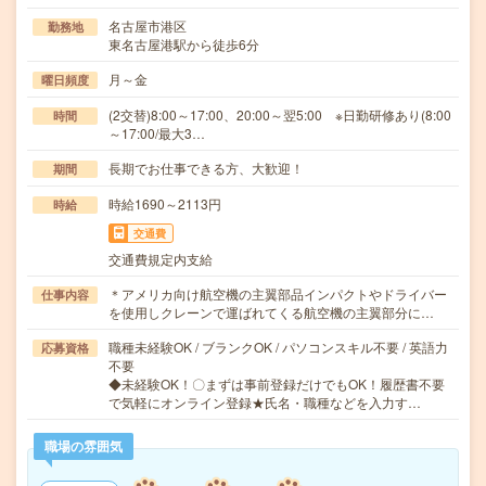
名古屋市港区
勤務地
東名古屋港駅から徒歩6分
月～金
曜日頻度
(2交替)8:00～17:00、20:00～翌5:00 ※日勤研修あり(8:00
時間
～17:00/最大3…
長期でお仕事できる方、大歓迎！
期間
時給1690～2113円
時給
交通費
交通費規定内支給
＊アメリカ向け航空機の主翼部品インパクトやドライバー
仕事内容
を使用しクレーンで運ばれてくる航空機の主翼部分に…
職種未経験OK / ブランクOK / パソコンスキル不要 / 英語力
応募資格
不要
◆未経験OK！〇まずは事前登録だけでもOK！履歴書不要
で気軽にオンライン登録★氏名・職種などを入力す…
職場の雰囲気