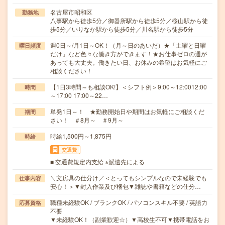
名古屋市昭和区
勤務地
八事駅から徒歩5分／御器所駅から徒歩5分／桜山駅から徒
歩5分／いりなか駅から徒歩5分／川名駅から徒歩5分
週0日～/月1日～OK！（月～日のあいだ）★「土曜と日曜
曜日頻度
だけ」など色々な働き方ができます！★お仕事ゼロの週が
あっても大丈夫。働きたい日、お休みの希望はお気軽にご
相談ください！
【1日3時間～も相談OK!】＜シフト例＞9:00～12:0012:00
時間
～17:00 17:00～22…
単発1日～！ ★勤務開始日や期間はお気軽にご相談くだ
期間
さい！ ＃8月～ ＃9月～
時給1,500円～1,875円
時給
交通費
■ 交通費規定内支給 ※派遣先による
＼文房具の仕分け／＜とってもシンプルなので未経験でも
仕事内容
安心！＞▼封入作業及び梱包▼雑誌や書籍などの仕分…
職種未経験OK / ブランクOK / パソコンスキル不要 / 英語力
応募資格
不要
▼未経験OK！（副業歓迎☆）▼高校生不可▼携帯電話をお