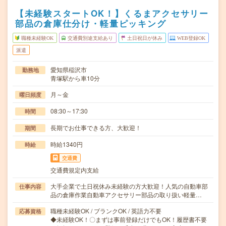
【未経験スタートOK！】くるまアクセサリー
部品の倉庫仕分け・軽量ピッキング
職種未経験OK
交通費別途支給あり
土日祝日が休み
WEB登録OK
派遣
愛知県稲沢市
勤務地
青塚駅から車10分
月～金
曜日頻度
08:30～17:30
時間
長期でお仕事できる方、大歓迎！
期間
時給1340円
時給
交通費
交通費規定内支給
大手企業で土日祝休み未経験の方大歓迎！人気の自動車部
仕事内容
品の倉庫作業自動車アクセサリー部品の取り扱い軽量…
職種未経験OK / ブランクOK / 英語力不要
応募資格
◆未経験OK！〇まずは事前登録だけでもOK！履歴書不要