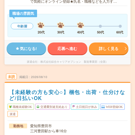
で気軽にオンライン登録★氏名・職種などを入力す…
職場の雰囲気
年齢層
20代
30代
40代
50代
60代
気になる!
応募へ進む
詳しく見る
派遣会社
株式会社綜合キャリアオプション 製造事業部（全国）
未読
掲載日
2026/08/10
【未経験の方も安心○】梱包・出荷・仕分けな
ど/日払いOK
職種未経験OK
交通費別途支給あり
土日祝日が休み
WEB登録OK
派遣
愛知県豊田市
勤務地
三河豊田駅から車16分