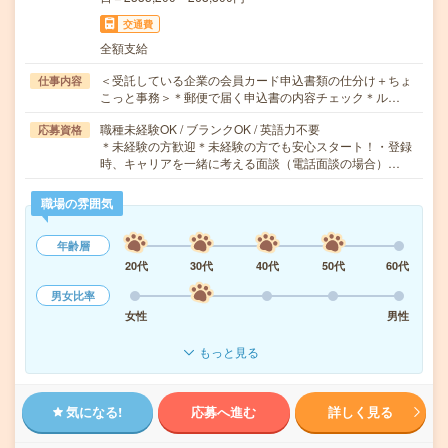
交通費
全額支給
＜受託している企業の会員カード申込書類の仕分け＋ちょ
仕事内容
こっと事務＞＊郵便で届く申込書の内容チェック＊ル…
職種未経験OK / ブランクOK / 英語力不要
応募資格
＊未経験の方歓迎＊未経験の方でも安心スタート！・登録
時、キャリアを一緒に考える面談（電話面談の場合）…
職場の雰囲気
年齢層
20代
30代
40代
50代
60代
男女比率
女性
男性
もっと見る
気になる!
応募へ進む
詳しく見る