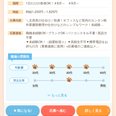
1日だけの単発OK！＃8月～ ＃9月～
期間
時給1,200円～1,625円
時給
＼文房具の仕分け／快適！オフィスなど室内のカンタン軽
仕事内容
作業書類整理や仕分けなどのシンプルワーク！未経験…
職種未経験OK / ブランクOK / パソコンスキル不要 / 英語力
応募資格
不要
▼未経験OK！（副業歓迎☆）▼高校生不可▼携帯電話をお
持ちの方（業務連絡に使用）※応募後のご連絡はメ…
職場の雰囲気
年齢層
20代
30代
40代
50代
60代
男女比率
女性
男性
もっと見る
気になる!
応募へ進む
詳しく見る