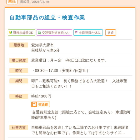
未読
掲載日
2026/08/10
自動車部品の組立・検査作業
職種未経験OK
交通費別途支給あり
土日祝日が休み
派遣
愛知県大府市
勤務地
前後駅から車5分
就業曜日：月～金 ※祝日は出勤になります。
曜日頻度
・08:30～17:30（実働8h/休憩1h）
時間
即日～勤務可能○ 長く勤務できる方大歓迎！ 入社希望
期間
日もご相談ください！！
時給1300円
時給
交通費
交通費別途支給（距離に応じて、会社規定あり） 車通勤可
能(駐車場あり)
自動車部品を製造している工場でのお仕事です！未経験者
仕事内容
でも簡単なお仕事です。作業としては手のひらサイズ…