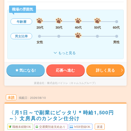
職場の雰囲気
年齢層
20代
30代
40代
50代
60代
男女比率
女性
男性
もっと見る
気になる!
応募へ進む
詳しく見る
派遣会社
株式会社バイトレ（キャムコムグループ）
未読
掲載日
2026/08/10
〈月1日～で副業にピッタリ＊時給1,500円
～〉文房具のカンタン仕分け
職種未経験OK
交通費別途支給あり
WEB登録OK
派遣