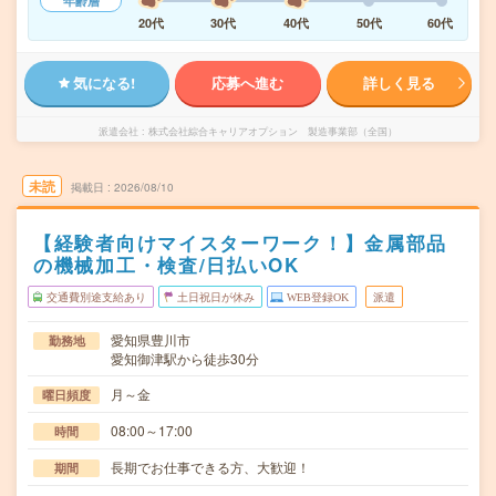
年齢層
20代
30代
40代
50代
60代
気になる!
応募へ進む
詳しく見る
派遣会社
株式会社綜合キャリアオプション 製造事業部（全国）
未読
掲載日
2026/08/10
【経験者向けマイスターワーク！】金属部品
の機械加工・検査/日払いOK
交通費別途支給あり
土日祝日が休み
WEB登録OK
派遣
愛知県豊川市
勤務地
愛知御津駅から徒歩30分
月～金
曜日頻度
08:00～17:00
時間
長期でお仕事できる方、大歓迎！
期間