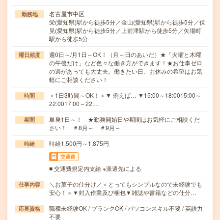
名古屋市中区
勤務地
栄(愛知県)駅から徒歩5分／金山(愛知県)駅から徒歩5分／伏
見(愛知県)駅から徒歩5分／上前津駅から徒歩5分／矢場町
駅から徒歩5分
週0日～/月1日～OK！（月～日のあいだ）★「火曜と木曜
曜日頻度
の午後だけ」など色々な働き方ができます！★お仕事ゼロ
の週があっても大丈夫。働きたい日、お休みの希望はお気
軽にご相談ください！
＜1日3時間～OK！＞▼ 例えば… ▼15:00～18:0015:00～
時間
22:0017:00～22:…
単発1日～！ ★勤務開始日や期間はお気軽にご相談くだ
期間
さい！ ＃8月～ ＃9月～
時給1,500円～1,875円
時給
交通費
■ 交通費規定内支給 ※派遣先による
＼お菓子の仕分け／＜とってもシンプルなので未経験でも
仕事内容
安心！＞▼封入作業及び梱包▼雑誌や書籍などの仕分…
職種未経験OK / ブランクOK / パソコンスキル不要 / 英語力
応募資格
不要