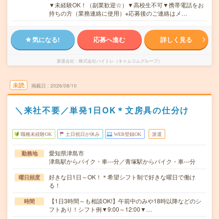
▼未経験OK！（副業歓迎☆）▼高校生不可▼携帯電話をお
持ちの方（業務連絡に使用）※応募後のご連絡はメ…
気になる!
応募へ進む
詳しく見る
派遣会社
株式会社バイトレ（キャムコムグループ）
未読
掲載日
2026/08/10
＼来社不要／単発1日OK＊文房具の仕分け
職種未経験OK
土日祝日が休み
WEB登録OK
派遣
愛知県津島市
勤務地
津島駅からバイク・車---分／青塚駅からバイク・車---分
好きな日1日～OK！＊希望シフト制で好きな曜日で働け
曜日頻度
る！
【1日3時間～も相談OK!】午前中のみや18時以降などのシ
時間
フトあり！シフト例▼9:00～12:00▼…