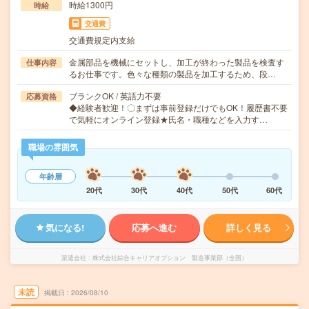
時給1300円
時給
交通費
交通費規定内支給
金属部品を機械にセットし、加工が終わった製品を検査す
仕事内容
るお仕事です。色々な種類の製品を加工するため、段…
ブランクOK / 英語力不要
応募資格
◆経験者歓迎！〇まずは事前登録だけでもOK！履歴書不要
で気軽にオンライン登録★氏名・職種などを入力す…
職場の雰囲気
年齢層
20代
30代
40代
50代
60代
気になる!
応募へ進む
詳しく見る
派遣会社
株式会社綜合キャリアオプション 製造事業部（全国）
未読
掲載日
2026/08/10