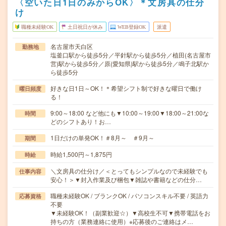
〈空いた日1日のみからOK〉＊文房具の仕分
け
職種未経験OK
土日祝日が休み
WEB登録OK
派遣
名古屋市天白区
勤務地
塩釜口駅から徒歩5分／平針駅から徒歩5分／植田(名古屋市
営)駅から徒歩5分／原(愛知県)駅から徒歩5分／鳴子北駅か
ら徒歩5分
好きな日1日～OK！＊希望シフト制で好きな曜日で働け
曜日頻度
る！
9:00～18:00 など他にも▼10:00～19:00▼18:00～21:00な
時間
どのシフトあり！お…
1日だけの単発OK！＃8月～ ＃9月～
期間
時給1,500円～1,875円
時給
＼文房具の仕分け／＜とってもシンプルなので未経験でも
仕事内容
安心！＞▼封入作業及び梱包▼雑誌や書籍などの仕分…
職種未経験OK / ブランクOK / パソコンスキル不要 / 英語力
応募資格
不要
▼未経験OK！（副業歓迎☆）▼高校生不可▼携帯電話をお
持ちの方（業務連絡に使用）※応募後のご連絡はメ…