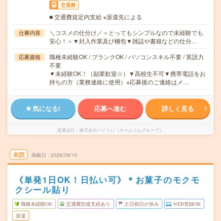
交通費
■ 交通費規定内支給 ※派遣先による
＼コスメの仕分け／＜とってもシンプルなので未経験でも
仕事内容
安心！＞▼封入作業及び梱包▼雑誌や書籍などの仕分…
職種未経験OK / ブランクOK / パソコンスキル不要 / 英語力
応募資格
不要
▼未経験OK！（副業歓迎☆）▼高校生不可▼携帯電話をお
持ちの方（業務連絡に使用）※応募後のご連絡はメ…
気になる!
応募へ進む
詳しく見る
派遣会社
株式会社バイトレ（キャムコムグループ）
未読
掲載日
2026/08/10
《単発1日OK！日払い可》＊お菓子のモクモ
クシール貼り
職種未経験OK
交通費別途支給あり
土日祝日が休み
WEB登録OK
派遣