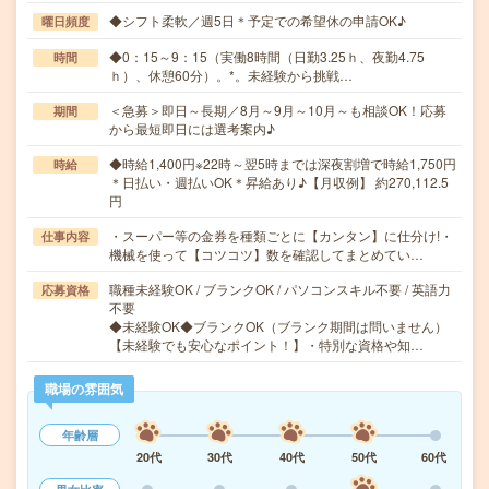
◆シフト柔軟／週5日＊予定での希望休の申請OK♪
曜日頻度
◆0：15～9：15（実働8時間（日勤3.25ｈ、夜勤4.75
時間
ｈ）、休憩60分）。*。未経験から挑戦…
＜急募＞即日～長期／8月～9月～10月～も相談OK！応募
期間
から最短即日には選考案内♪
◆時給1,400円※22時～翌5時までは深夜割増で時給1,750円
時給
＊日払い・週払いOK＊昇給あり♪【月収例】 約270,112.5
円
・スーパー等の金券を種類ごとに【カンタン】に仕分け!・
仕事内容
機械を使って【コツコツ】数を確認してまとめてい…
職種未経験OK / ブランクOK / パソコンスキル不要 / 英語力
応募資格
不要
◆未経験OK◆ブランクOK（ブランク期間は問いません）
【未経験でも安心なポイント！】・特別な資格や知…
職場の雰囲気
年齢層
20代
30代
40代
50代
60代