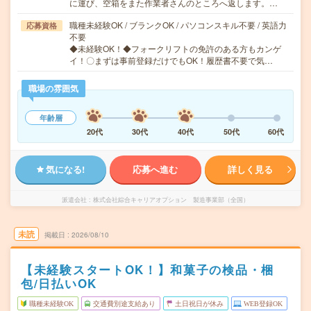
に運び、空箱をまた作業者さんのところへ返します。…
職種未経験OK / ブランクOK / パソコンスキル不要 / 英語力
応募資格
不要
◆未経験OK！◆フォークリフトの免許のある方もカンゲ
イ！〇まずは事前登録だけでもOK！履歴書不要で気…
職場の雰囲気
年齢層
20代
30代
40代
50代
60代
気になる!
応募へ進む
詳しく見る
派遣会社
株式会社綜合キャリアオプション 製造事業部（全国）
未読
掲載日
2026/08/10
【未経験スタートOK！】和菓子の検品・梱
包/日払いOK
職種未経験OK
交通費別途支給あり
土日祝日が休み
WEB登録OK