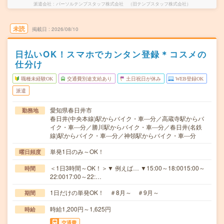
派遣会社
パーソルテンプスタッフ株式会社 （旧テンプスタッフ株式会社）
未読
掲載日
2026/08/10
日払いOK！スマホでカンタン登録＊コスメの
仕分け
職種未経験OK
交通費別途支給あり
土日祝日が休み
WEB登録OK
派遣
愛知県春日井市
勤務地
春日井(中央本線)駅からバイク・車---分／高蔵寺駅からバ
イク・車---分／勝川駅からバイク・車---分／春日井(名鉄
線)駅からバイク・車---分／神領駅からバイク・車---分
単発1日のみ～OK！
曜日頻度
＜1日3時間～OK！＞▼ 例えば… ▼15:00～18:0015:00～
時間
22:0017:00～22:…
1日だけの単発OK！ ＃8月～ ＃9月～
期間
時給1,200円～1,625円
時給
交通費