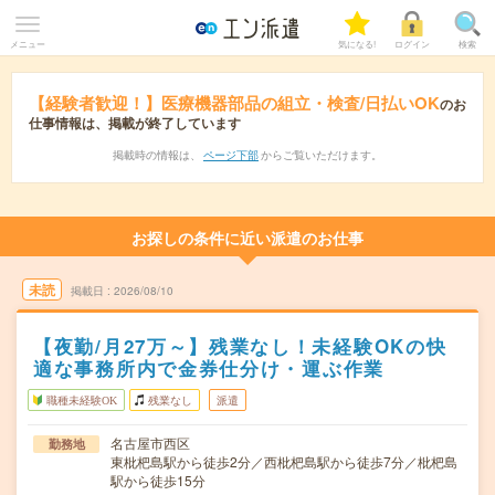
メニュー
気になる!
ログイン
検索
【経験者歓迎！】医療機器部品の組立・検査/日払いOK
のお
仕事情報は、掲載が終了しています
掲載時の情報は、
ページ下部
からご覧いただけます。
お探しの条件に近い派遣のお仕事
未読
掲載日
2026/08/10
【夜勤/月27万～】残業なし！未経験OKの快
適な事務所内で金券仕分け・運ぶ作業
職種未経験OK
残業なし
派遣
名古屋市西区
勤務地
東枇杷島駅から徒歩2分／西枇杷島駅から徒歩7分／枇杷島
駅から徒歩15分