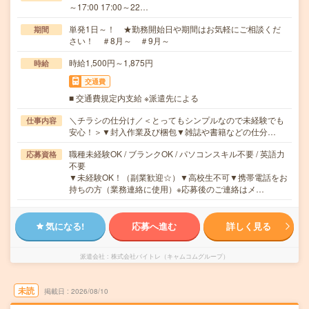
～17:00 17:00～22…
単発1日～！ ★勤務開始日や期間はお気軽にご相談くだ
期間
さい！ ＃8月～ ＃9月～
時給1,500円～1,875円
時給
交通費
■ 交通費規定内支給 ※派遣先による
＼チラシの仕分け／＜とってもシンプルなので未経験でも
仕事内容
安心！＞▼封入作業及び梱包▼雑誌や書籍などの仕分…
職種未経験OK / ブランクOK / パソコンスキル不要 / 英語力
応募資格
不要
▼未経験OK！（副業歓迎☆）▼高校生不可▼携帯電話をお
持ちの方（業務連絡に使用）※応募後のご連絡はメ…
気になる!
応募へ進む
詳しく見る
派遣会社
株式会社バイトレ（キャムコムグループ）
未読
掲載日
2026/08/10