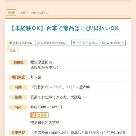
未読
掲載日
2026/08/10
【未経験OK】台車で部品はこび/日払いOK
職種未経験OK
交通費別途支給あり
土日祝日が休み
WEB登録OK
派遣
愛知県豊田市
勤務地
猿投駅から車15分
月～金
曜日頻度
(2交替)6:30～17:30、17:00～翌2:00
時間
長期でお仕事できる方、大歓迎！
期間
時給1300～1625円
時給
交通費
交通費規定内支給
《車の外装部品の出荷》完成した部品が入った箱を出荷場
仕事内容