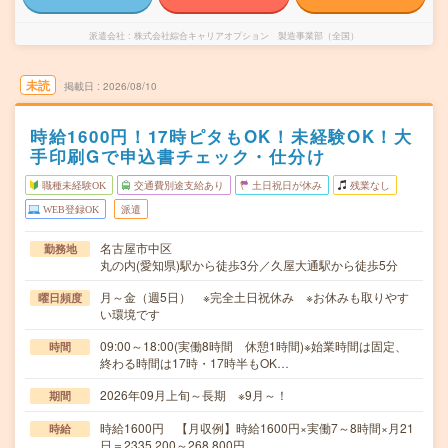
派遣会社
株式会社綜合キャリアオプション 製造事業部（全国）
未読
掲載日
2026/08/10
時給1600円！17時ピタもOK！未経験OK！大
手印刷Gで申込書チェック・仕分け
職種未経験OK
交通費別途支給あり
土日祝日が休み
残業なし
WEB登録OK
派遣
名古屋市中区
勤務地
丸の内(愛知県)駅から徒歩3分／久屋大通駅から徒歩5分
月～金（週5日） ※完全土日祝休み ※お休みも取りやす
曜日頻度
い環境です
09:00～18:00(実働8時間 休憩1時間)※始業時間は固定、
時間
終わる時間は17時・17時半もOK…
2026年09月上旬～長期 ※9月～！
期間
時給1600円 【月収例】時給1600円×実働7～8時間×月21
時給
日＝2335,200～268,800円