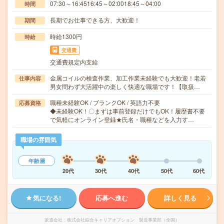
07:30～16:4516:45～02:0018:45～04:00
時間
長期でお仕事できる方、大歓迎！
期間
時給1300円
時給
交通費
交通費規定内支給
金属コイルの検査作業、加工作業未経験でも大歓迎！老若
仕事内容
男女問わず大活躍中の楽しく快適な職場です！【取扱…
職種未経験OK / ブランクOK / 英語力不要
応募資格
◆未経験OK！〇まずは事前登録だけでもOK！履歴書不要
で気軽にオンライン登録★氏名・職種などを入力す…
職場の雰囲気
年齢層
20代
30代
40代
50代
60代
気になる!
応募へ進む
詳しく見る
派遣会社
株式会社綜合キャリアオプション 製造事業部（全国）