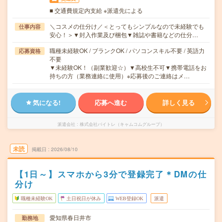
■ 交通費規定内支給 ※派遣先による
＼コスメの仕分け／＜とってもシンプルなので未経験でも
仕事内容
安心！＞▼封入作業及び梱包▼雑誌や書籍などの仕分…
職種未経験OK / ブランクOK / パソコンスキル不要 / 英語力
応募資格
不要
▼未経験OK！（副業歓迎☆）▼高校生不可▼携帯電話をお
持ちの方（業務連絡に使用）※応募後のご連絡はメ…
気になる!
応募へ進む
詳しく見る
派遣会社
株式会社バイトレ（キャムコムグループ）
未読
掲載日
2026/08/10
【1日～】スマホから3分で登録完了＊DMの仕
分け
職種未経験OK
土日祝日が休み
WEB登録OK
派遣
愛知県春日井市
勤務地