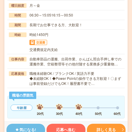
月～金
曜日頻度
06:30～15:0516:15～00:50
時間
長期でお仕事できる方、大歓迎！
期間
時給1450円
時給
交通費
交通費規定内支給
自動車部品の運搬、出荷作業、かんばん照合手押し車での
仕事内容
運搬作業、空箱整理等その他付随する業務多少重量物…
職種未経験OK / ブランクOK / 英語力不要
応募資格
◆未経験OK！◆Power Pointの操作できる方歓迎！〇まず
は事前登録だけでもOK！履歴書不要で…
職場の雰囲気
年齢層
20代
30代
40代
50代
60代
気になる!
応募へ進む
詳しく見る