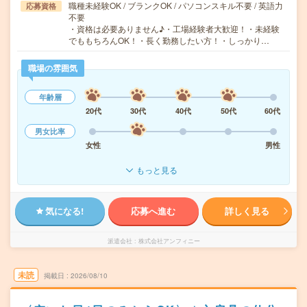
職種未経験OK / ブランクOK / パソコンスキル不要 / 英語力
応募資格
不要
・資格は必要ありません♪・工場経験者大歓迎！・未経験
でももちろんOK！・長く勤務したい方！・しっかり…
職場の雰囲気
年齢層
20代
30代
40代
50代
60代
男女比率
女性
男性
もっと見る
気になる!
応募へ進む
詳しく見る
派遣会社
株式会社アンフィニー
未読
掲載日
2026/08/10