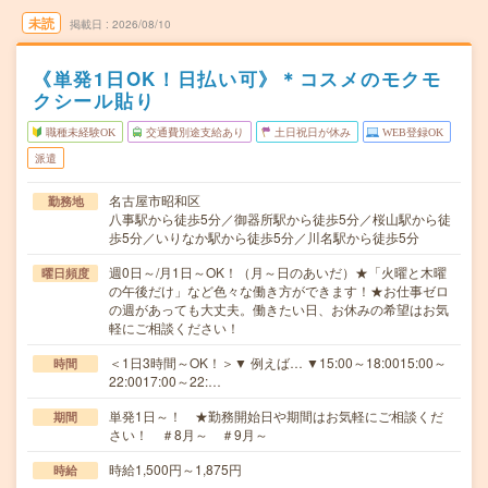
未読
掲載日
2026/08/10
《単発1日OK！日払い可》＊コスメのモクモ
クシール貼り
職種未経験OK
交通費別途支給あり
土日祝日が休み
WEB登録OK
派遣
名古屋市昭和区
勤務地
八事駅から徒歩5分／御器所駅から徒歩5分／桜山駅から徒
歩5分／いりなか駅から徒歩5分／川名駅から徒歩5分
週0日～/月1日～OK！（月～日のあいだ）★「火曜と木曜
曜日頻度
の午後だけ」など色々な働き方ができます！★お仕事ゼロ
の週があっても大丈夫。働きたい日、お休みの希望はお気
軽にご相談ください！
＜1日3時間～OK！＞▼ 例えば… ▼15:00～18:0015:00～
時間
22:0017:00～22:…
単発1日～！ ★勤務開始日や期間はお気軽にご相談くだ
期間
さい！ ＃8月～ ＃9月～
時給1,500円～1,875円
時給