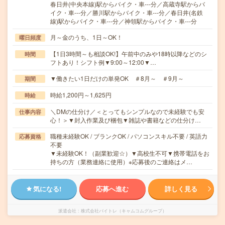
春日井(中央本線)駅からバイク・車---分／高蔵寺駅からバ
イク・車---分／勝川駅からバイク・車---分／春日井(名鉄
線)駅からバイク・車---分／神領駅からバイク・車---分
月～金のうち、1日～OK！
曜日頻度
【1日3時間～も相談OK!】午前中のみや18時以降などのシ
時間
フトあり！シフト例▼9:00～12:00▼…
▼働きたい1日だけの単発OK ＃8月～ ＃9月～
期間
時給1,200円～1,625円
時給
＼DMの仕分け／＜とってもシンプルなので未経験でも安
仕事内容
心！＞▼封入作業及び梱包▼雑誌や書籍などの仕分け…
職種未経験OK / ブランクOK / パソコンスキル不要 / 英語力
応募資格
不要
▼未経験OK！（副業歓迎☆）▼高校生不可▼携帯電話をお
持ちの方（業務連絡に使用）※応募後のご連絡はメ…
気になる!
応募へ進む
詳しく見る
派遣会社
株式会社バイトレ（キャムコムグループ）