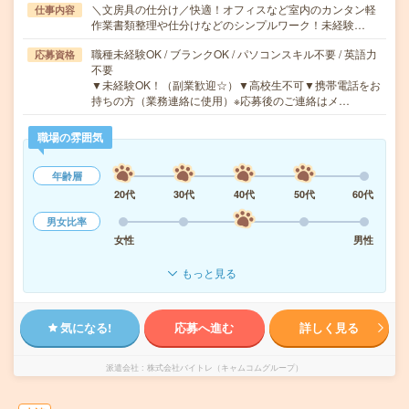
＼文房具の仕分け／快適！オフィスなど室内のカンタン軽
仕事内容
作業書類整理や仕分けなどのシンプルワーク！未経験…
職種未経験OK / ブランクOK / パソコンスキル不要 / 英語力
応募資格
不要
▼未経験OK！（副業歓迎☆）▼高校生不可▼携帯電話をお
持ちの方（業務連絡に使用）※応募後のご連絡はメ…
職場の雰囲気
年齢層
20代
30代
40代
50代
60代
男女比率
女性
男性
もっと見る
気になる!
応募へ進む
詳しく見る
派遣会社
株式会社バイトレ（キャムコムグループ）