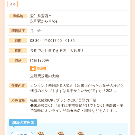
派遣
愛知県愛西市
勤務地
永和駅から車6分
月～金
曜日頻度
08:30～17:0017:00～01:30
時間
長期でお仕事できる方、大歓迎！
期間
時給1300円
時給
交通費
交通費規定内支給
カンタン！未経験者大歓迎！出来上がったお菓子の検品と
仕事内容
梱包のオシゴトまずは見学からいかがですか？202…
職種未経験OK / ブランクOK / 英語力不要
応募資格
◆未経験OK！〇まずは事前登録だけでもOK！履歴書不要
で気軽にオンライン登録★氏名・職種などを入力す…
職場の雰囲気