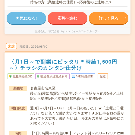
持ちの方（業務連絡に使用）※応募後のご連絡はメ…
気になる!
応募へ進む
詳しく見る
派遣会社
株式会社バイトレ（キャムコムグループ）
未読
掲載日
2026/08/10
〈月1日～で副業にピッタリ＊時給1,500円
～〉チラシのカンタン仕分け
職種未経験OK
交通費別途支給あり
WEB登録OK
派遣
名古屋市名東区
勤務地
藤が丘(愛知県)駅から徒歩5分／一社駅から徒歩5分／上社
駅から徒歩5分／本郷(愛知県)駅から徒歩5分
週0日～/月1日～OK！（月～日のあいだ）★「土曜と日曜
曜日頻度
だけ」など色々な働き方ができます！★お仕事ゼロの週が
あっても大丈夫。働きたい日、お休みの希望はお気軽にご
相談ください！
【1日3時間～も相談OK!】＜シフト例＞9:00～12:0012:00
時間