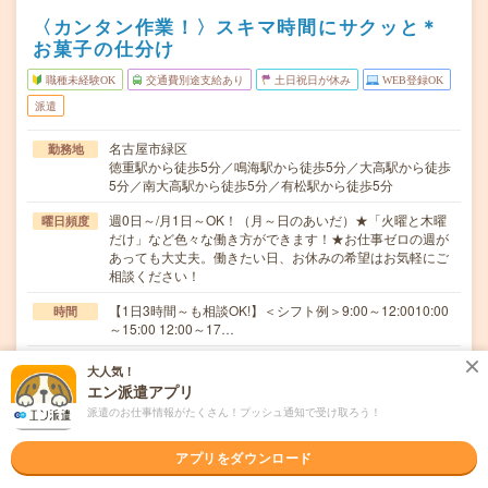
〈カンタン作業！〉スキマ時間にサクッと＊
お菓子の仕分け
職種未経験OK
交通費別途支給あり
土日祝日が休み
WEB登録OK
派遣
名古屋市緑区
勤務地
徳重駅から徒歩5分／鳴海駅から徒歩5分／大高駅から徒歩
5分／南大高駅から徒歩5分／有松駅から徒歩5分
週0日～/月1日～OK！（月～日のあいだ）★「火曜と木曜
曜日頻度
だけ」など色々な働き方ができます！★お仕事ゼロの週が
あっても大丈夫。働きたい日、お休みの希望はお気軽にご
相談ください！
【1日3時間～も相談OK!】＜シフト例＞9:00～12:0010:00
時間
～15:00 12:00～17…
単発1日～！ ★勤務開始日や期間はお気軽にご相談くだ
期間
大人気！
さい！ ＃8月～ ＃9月～
エン派遣アプリ
派遣のお仕事情報がたくさん！プッシュ通知で受け取ろう！
時給1,500円～1,875円
時給
交通費
アプリをダウンロード
■ 交通費規定内支給 ※派遣先による