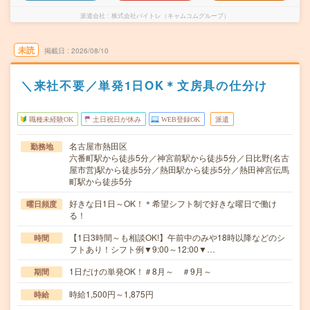
派遣会社
株式会社バイトレ（キャムコムグループ）
未読
掲載日
2026/08/10
＼来社不要／単発1日OK＊文房具の仕分け
職種未経験OK
土日祝日が休み
WEB登録OK
派遣
名古屋市熱田区
勤務地
六番町駅から徒歩5分／神宮前駅から徒歩5分／日比野(名古
屋市営)駅から徒歩5分／熱田駅から徒歩5分／熱田神宮伝馬
町駅から徒歩5分
好きな日1日～OK！＊希望シフト制で好きな曜日で働け
曜日頻度
る！
【1日3時間～も相談OK!】午前中のみや18時以降などのシ
時間
フトあり！シフト例▼9:00～12:00▼…
1日だけの単発OK！＃8月～ ＃9月～
期間
時給1,500円～1,875円
時給