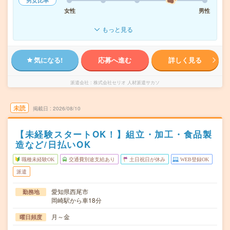
男女比率
女性
男性
もっと見る
気になる!
応募へ進む
詳しく見る
派遣会社
株式会社セリオ 人材派遣サカソ
未読
掲載日
2026/08/10
【未経験スタートOK！】組立・加工・食品製
造など/日払いOK
職種未経験OK
交通費別途支給あり
土日祝日が休み
WEB登録OK
派遣
愛知県西尾市
勤務地
岡崎駅から車18分
月～金
曜日頻度