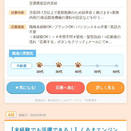
交通費規定内支給
月収29.1万以上で夜勤勤務のため効率良く稼げます○業務
仕事内容
内容(1)食品製造機械の運転や設定などを行う…
職種未経験OK / ブランクOK / パソコンスキル不要 / 英語力
応募資格
不要
＜未経験OK！＞＃学歴不問＃髪色・髪型自由！○応募後の
流れ「応募する」ボタンをクリック↓メールにてw…
職場の雰囲気
年齢層
20代
30代
40代
50代
60代
気になる!
応募へ進む
詳しく見る
派遣会社
株式会社ウィルオブ・ワーク FO事業部
未読
掲載日
2026/08/06
【未経験でも活躍できる！】くるまエンジン