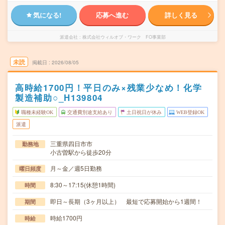
気になる!
応募へ進む
詳しく見る
派遣会社
株式会社ウィルオブ・ワーク FO事業部
未読
掲載日
2026/08/05
高時給1700円！平日のみ×残業少なめ！化学
製造補助○_H139804
職種未経験OK
交通費別途支給あり
土日祝日が休み
WEB登録OK
派遣
三重県四日市市
勤務地
小古曽駅から徒歩20分
月～金／週5日勤務
曜日頻度
8:30～17:15(休憩1時間)
時間
即日～長期（3ヶ月以上） 最短で応募開始から1週間！
期間
時給1700円
時給