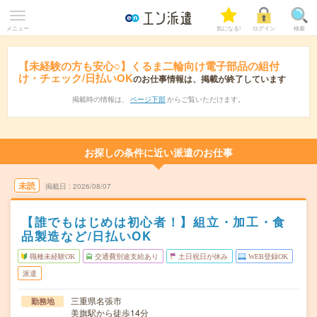
メニュー
気になる!
ログイン
検索
【未経験の方も安心○】くるま二輪向け電子部品の組付
け・チェック/日払いOK
のお仕事情報は、掲載が終了しています
掲載時の情報は、
ページ下部
からご覧いただけます。
お探しの条件に近い派遣のお仕事
未読
掲載日
2026/08/07
【誰でもはじめは初心者！】組立・加工・食
品製造など/日払いOK
職種未経験OK
交通費別途支給あり
土日祝日が休み
WEB登録OK
派遣
三重県名張市
勤務地
美旗駅から徒歩14分