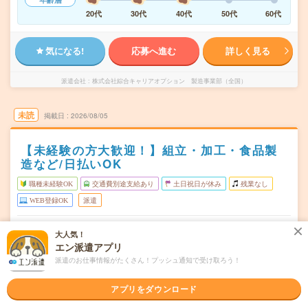
20代
30代
40代
50代
60代
気になる!
応募へ進む
詳しく見る
派遣会社
株式会社綜合キャリアオプション 製造事業部（全国）
未読
掲載日
2026/08/05
【未経験の方大歓迎！】組立・加工・食品製
造など/日払いOK
職種未経験OK
交通費別途支給あり
土日祝日が休み
残業なし
WEB登録OK
派遣
三重県津市
勤務地
大人気！
エン派遣アプリ
月～金
曜日頻度
派遣のお仕事情報がたくさん！プッシュ通知で受け取ろう！
08:45～17:20
時間
アプリをダウンロード
長期でお仕事できる方、大歓迎！
期間