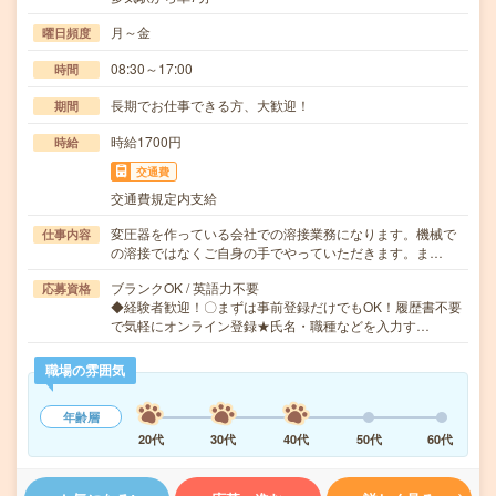
月～金
曜日頻度
08:30～17:00
時間
長期でお仕事できる方、大歓迎！
期間
時給1700円
時給
交通費
交通費規定内支給
変圧器を作っている会社での溶接業務になります。機械で
仕事内容
の溶接ではなくご自身の手でやっていただきます。ま…
ブランクOK / 英語力不要
応募資格
◆経験者歓迎！〇まずは事前登録だけでもOK！履歴書不要
で気軽にオンライン登録★氏名・職種などを入力す…
職場の雰囲気
年齢層
20代
30代
40代
50代
60代