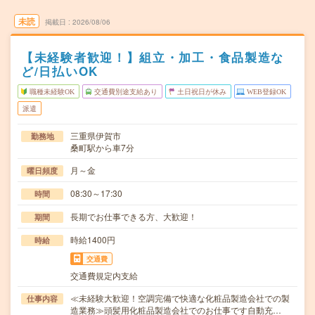
未読
掲載日
2026/08/06
【未経験者歓迎！】組立・加工・食品製造な
ど/日払いOK
職種未経験OK
交通費別途支給あり
土日祝日が休み
WEB登録OK
派遣
三重県伊賀市
勤務地
桑町駅から車7分
月～金
曜日頻度
08:30～17:30
時間
長期でお仕事できる方、大歓迎！
期間
時給1400円
時給
交通費
交通費規定内支給
≪未経験大歓迎！空調完備で快適な化粧品製造会社での製
仕事内容
造業務≫頭髪用化粧品製造会社でのお仕事です自動充…