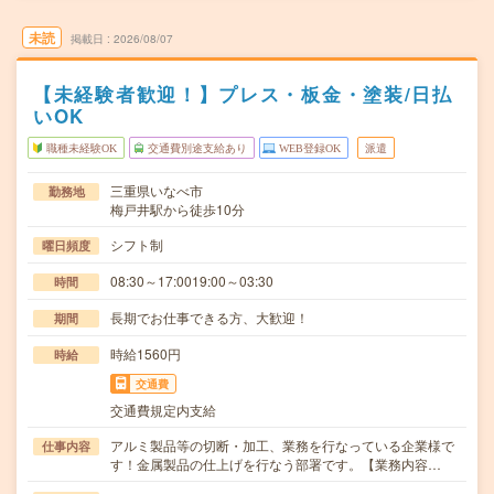
未読
掲載日
2026/08/07
【未経験者歓迎！】プレス・板金・塗装/日払
いOK
職種未経験OK
交通費別途支給あり
WEB登録OK
派遣
三重県いなべ市
勤務地
梅戸井駅から徒歩10分
シフト制
曜日頻度
08:30～17:0019:00～03:30
時間
長期でお仕事できる方、大歓迎！
期間
時給1560円
時給
交通費
交通費規定内支給
アルミ製品等の切断・加工、業務を行なっている企業様で
仕事内容
す！金属製品の仕上げを行なう部署です。【業務内容…