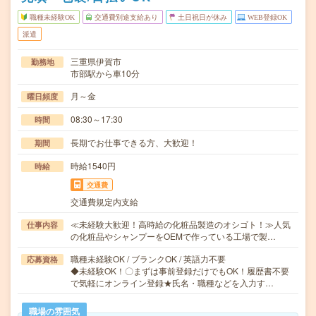
職種未経験OK
交通費別途支給あり
土日祝日が休み
WEB登録OK
派遣
三重県伊賀市
勤務地
市部駅から車10分
月～金
曜日頻度
08:30～17:30
時間
長期でお仕事できる方、大歓迎！
期間
時給1540円
時給
交通費
交通費規定内支給
≪未経験大歓迎！高時給の化粧品製造のオシゴト！≫人気
仕事内容
の化粧品やシャンプーをOEMで作っている工場で製…
職種未経験OK / ブランクOK / 英語力不要
応募資格
◆未経験OK！〇まずは事前登録だけでもOK！履歴書不要
で気軽にオンライン登録★氏名・職種などを入力す…
職場の雰囲気