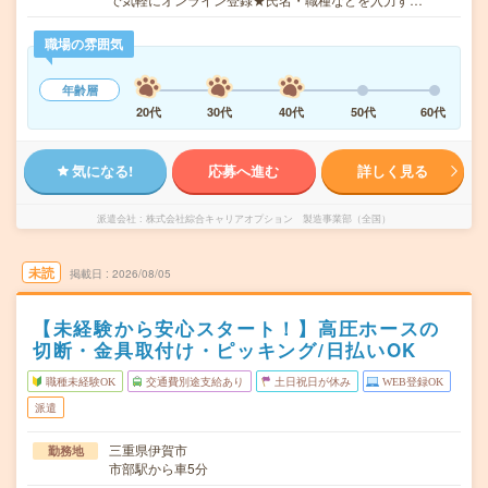
職場の雰囲気
年齢層
20代
30代
40代
50代
60代
気になる!
応募へ進む
詳しく見る
派遣会社
株式会社綜合キャリアオプション 製造事業部（全国）
未読
掲載日
2026/08/05
【未経験から安心スタート！】高圧ホースの
切断・金具取付け・ピッキング/日払いOK
職種未経験OK
交通費別途支給あり
土日祝日が休み
WEB登録OK
派遣
三重県伊賀市
勤務地
市部駅から車5分