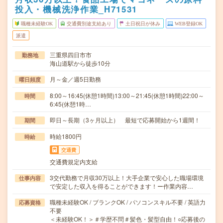
投入・機械洗浄作業_H71531
職種未経験OK
交通費別途支給あり
土日祝日が休み
WEB登録OK
派遣
三重県四日市市
勤務地
海山道駅から徒歩10分
月～金／週5日勤務
曜日頻度
8:00～16:45(休憩1時間)13:00～21:45(休憩1時間)22:00～
時間
6:45(休憩1時…
即日～長期（3ヶ月以上） 最短で応募開始から1週間！
期間
時給1800円
時給
交通費
交通費規定内支給
3交代勤務で月収30万以上！大手企業で安心した職場環境
仕事内容
で安定した収入を得ることができます！ー作業内容…
職種未経験OK / ブランクOK / パソコンスキル不要 / 英語力
応募資格
不要
＜未経験OK！＞＃学歴不問＃髪色・髪型自由！○応募後の