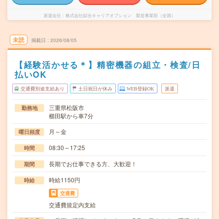
派遣会社
株式会社綜合キャリアオプション 製造事業部（全国）
未読
掲載日
2026/08/05
【経験活かせる＊】精密機器の組立・検査/日
払いOK
交通費別途支給あり
土日祝日が休み
WEB登録OK
派遣
三重県松阪市
勤務地
櫛田駅から車7分
月～金
曜日頻度
08:30～17:25
時間
長期でお仕事できる方、大歓迎！
期間
時給1150円
時給
交通費
交通費規定内支給