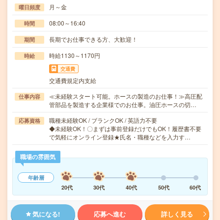
月～金
曜日頻度
08:00～16:40
時間
長期でお仕事できる方、大歓迎！
期間
時給1130～1170円
時給
交通費
交通費規定内支給
≪未経験スタート可能。ホースの製造のお仕事！≫高圧配
仕事内容
管部品を製造する企業様でのお仕事。油圧ホースの切…
職種未経験OK / ブランクOK / 英語力不要
応募資格
◆未経験OK！〇まずは事前登録だけでもOK！履歴書不要
で気軽にオンライン登録★氏名・職種などを入力す…
職場の雰囲気
年齢層
20代
30代
40代
50代
60代
気になる!
応募へ進む
詳しく見る