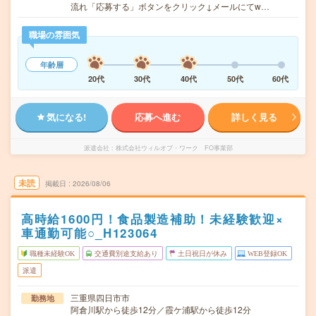
流れ「応募する」ボタンをクリック↓メールにてw…
職場の雰囲気
年齢層
20代
30代
40代
50代
60代
気になる!
応募へ進む
詳しく見る
派遣会社
株式会社ウィルオブ・ワーク FO事業部
未読
掲載日
2026/08/06
高時給1600円！食品製造補助！未経験歓迎×
車通勤可能○_H123064
職種未経験OK
交通費別途支給あり
土日祝日が休み
WEB登録OK
派遣
三重県四日市市
勤務地
阿倉川駅から徒歩12分／霞ケ浦駅から徒歩12分