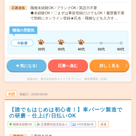
職種未経験OK / ブランクOK / 英語力不要
応募資格
◆未経験OK！〇まずは事前登録だけでもOK！履歴書不要
で気軽にオンライン登録★氏名・職種などを入力す…
職場の雰囲気
年齢層
20代
30代
40代
50代
60代
気になる!
応募へ進む
詳しく見る
派遣会社
株式会社綜合キャリアオプション 製造事業部（全国）
未読
掲載日
2026/08/06
【誰でもはじめは初心者！】車パーツ製造で
の研磨・仕上げ/日払いOK
職種未経験OK
交通費別途支給あり
WEB登録OK
派遣
三重県名張市