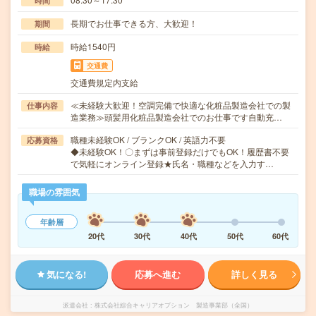
時間
長期でお仕事できる方、大歓迎！
期間
時給1540円
時給
交通費
交通費規定内支給
≪未経験大歓迎！空調完備で快適な化粧品製造会社での製
仕事内容
造業務≫頭髪用化粧品製造会社でのお仕事です自動充…
職種未経験OK / ブランクOK / 英語力不要
応募資格
◆未経験OK！〇まずは事前登録だけでもOK！履歴書不要
で気軽にオンライン登録★氏名・職種などを入力す…
職場の雰囲気
年齢層
20代
30代
40代
50代
60代
気になる!
応募へ進む
詳しく見る
派遣会社
株式会社綜合キャリアオプション 製造事業部（全国）