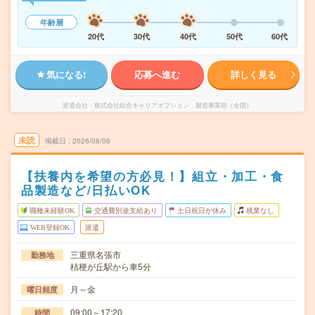
年齢層
20代
30代
40代
50代
60代
気になる!
応募へ進む
詳しく見る
派遣会社
株式会社綜合キャリアオプション 製造事業部（全国）
未読
掲載日
2026/08/06
【扶養内を希望の方必見！】組立・加工・食
品製造など/日払いOK
職種未経験OK
交通費別途支給あり
土日祝日が休み
残業なし
WEB登録OK
派遣
三重県名張市
勤務地
桔梗が丘駅から車5分
月～金
曜日頻度
09:00～17:20
時間