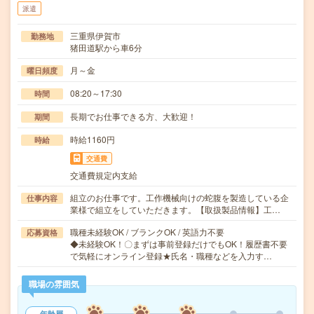
派遣
三重県伊賀市
勤務地
猪田道駅から車6分
月～金
曜日頻度
08:20～17:30
時間
長期でお仕事できる方、大歓迎！
期間
時給1160円
時給
交通費
交通費規定内支給
組立のお仕事です。工作機械向けの蛇腹を製造している企
仕事内容
業様で組立をしていただきます。【取扱製品情報】工…
職種未経験OK / ブランクOK / 英語力不要
応募資格
◆未経験OK！〇まずは事前登録だけでもOK！履歴書不要
で気軽にオンライン登録★氏名・職種などを入力す…
職場の雰囲気
年齢層