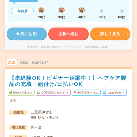
年齢層
20代
30代
40代
50代
60代
気になる!
応募へ進む
詳しく見る
派遣会社
株式会社綜合キャリアオプション 製造事業部（全国）
未読
掲載日
2026/08/07
【未経験OK！ビギナー活躍中！】ヘアケア製
品の充填・組付け/日払いOK
職種未経験OK
交通費別途支給あり
土日祝日が休み
WEB登録OK
派遣
三重県伊賀市
勤務地
桑町駅から車7分
月～金
曜日頻度
08:30～17:30