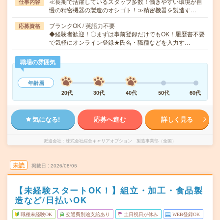
≪長期で活躍しているスタッフ多数！働きやすい環境が自
仕事内容
慢の精密機器の製造のオシゴト！≫精密機器を製造す…
ブランクOK / 英語力不要
応募資格
◆経験者歓迎！〇まずは事前登録だけでもOK！履歴書不要
で気軽にオンライン登録★氏名・職種などを入力す…
職場の雰囲気
年齢層
20代
30代
40代
50代
60代
気になる!
応募へ進む
詳しく見る
派遣会社
株式会社綜合キャリアオプション 製造事業部（全国）
未読
掲載日
2026/08/05
【未経験スタートOK！】組立・加工・食品製
造など/日払いOK
職種未経験OK
交通費別途支給あり
土日祝日が休み
WEB登録OK