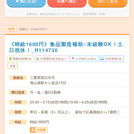
気になる!
応募へ進む
詳しく見る
派遣会社
株式会社綜合キャリアオプション 製造事業部（全国）
未読
掲載日
2026/08/07
《時給1600円》食品製造補助○未経験OK！土
日祝休！_H114730
職種未経験OK
交通費別途支給あり
土日祝日が休み
WEB登録OK
派遣
三重県四日市市
勤務地
海山道駅から徒歩10分
月～金／週5日勤務
曜日頻度
20:30～5:15(休憩1時間)19:40～4:25(休憩1時間)
時間
即日～長期（3ヶ月以上） 最短で応募開始から1週間！
期間
時給1600円
時給
交通費