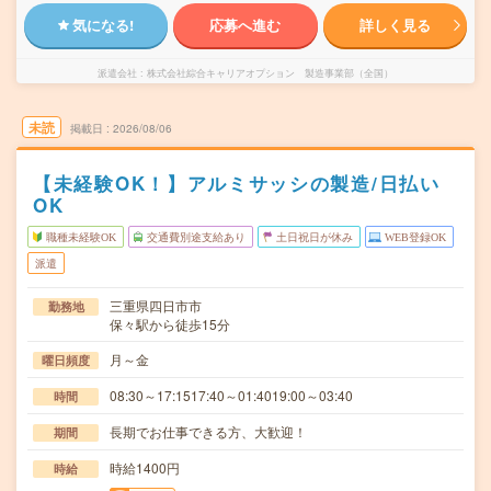
気になる!
応募へ進む
詳しく見る
派遣会社
株式会社綜合キャリアオプション 製造事業部（全国）
未読
掲載日
2026/08/06
【未経験OK！】アルミサッシの製造/日払い
OK
職種未経験OK
交通費別途支給あり
土日祝日が休み
WEB登録OK
派遣
三重県四日市市
勤務地
保々駅から徒歩15分
月～金
曜日頻度
08:30～17:1517:40～01:4019:00～03:40
時間
長期でお仕事できる方、大歓迎！
期間
時給1400円
時給