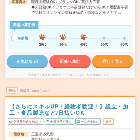
職種未経験OK / ブランクOK / 英語力不要
応募資格
◆未経験OK！〇まずは事前登録だけでもOK！履歴書不要
で気軽にオンライン登録★氏名・職種などを入力す…
職場の雰囲気
年齢層
20代
30代
40代
50代
60代
気になる!
応募へ進む
詳しく見る
派遣会社
株式会社綜合キャリアオプション 製造事業部（全国）
未読
掲載日
2026/08/07
【さらにスキルUP！経験者歓迎！】組立・加
工・食品製造など/日払いOK
交通費別途支給あり
土日祝日が休み
WEB登録OK
派遣
三重県多気郡
勤務地
多気駅から車7分