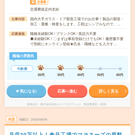
交通費
交通費規定内支給
国内大手ガラス・ドア製造工場でのお仕事！製品の製造・
仕事内容
加工・運搬・検査をします。工程はシンプルなので、…
職種未経験OK / ブランクOK / 英語力不要
応募資格
◆未経験OK！〇まずは事前登録だけでもOK！履歴書不要
で気軽にオンライン登録★氏名・職種などを入力す…
職場の雰囲気
年齢層
20代
30代
40代
50代
60代
気になる!
応募へ進む
詳しく見る
派遣会社
株式会社綜合キャリアオプション 製造事業部（全国）
未読
掲載日
2026/08/06
月収30万以上！食品工場でマヨネーズの原料