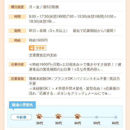
月～金／週5日勤務
曜日頻度
9:00～17:30(休憩1時間)7:00～15:30(休憩1時間)10:00～
時間
18:30(休憩1時…
即日～長期（3ヶ月以上） 最短で応募開始から1週間！
期間
時給1600円
時給
交通費
交通費規定内支給
≪時給1600円×日勤×土日祝休み≫で働きやすさ抜群！！健
仕事内容
康食品の製造補助のお仕事！○主な作業内容○…
職種未経験OK / ブランクOK / パソコンスキル不要 / 英語力
応募資格
不要
＜未経験OK！＞＃学歴不問＃髪色・髪型自由！○応募後の
流れ「応募する」ボタンをクリック↓メールにてw…
職場の雰囲気
年齢層
20代
30代
40代
50代
60代