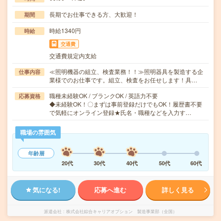
長期でお仕事できる方、大歓迎！
期間
時給1340円
時給
交通費
交通費規定内支給
≪照明機器の組立、検査業務！！≫照明器具を製造する企
仕事内容
業様でのお仕事です。組立、検査をお任せします！具…
職種未経験OK / ブランクOK / 英語力不要
応募資格
◆未経験OK！〇まずは事前登録だけでもOK！履歴書不要
で気軽にオンライン登録★氏名・職種などを入力す…
職場の雰囲気
年齢層
20代
30代
40代
50代
60代
気になる!
応募へ進む
詳しく見る
派遣会社
株式会社綜合キャリアオプション 製造事業部（全国）