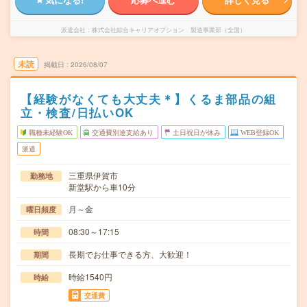
派遣会社
株式会社綜合キャリアオプション 製造事業部（全国）
未読
掲載日
2026/08/07
【経験がなくても大丈夫＊】くるま部品の組
立・検査/日払いOK
職種未経験OK
交通費別途支給あり
土日祝日が休み
WEB登録OK
派遣
三重県伊賀市
勤務地
新堂駅から車10分
月～金
曜日頻度
08:30～17:15
時間
長期でお仕事できる方、大歓迎！
期間
時給1540円
時給
交通費