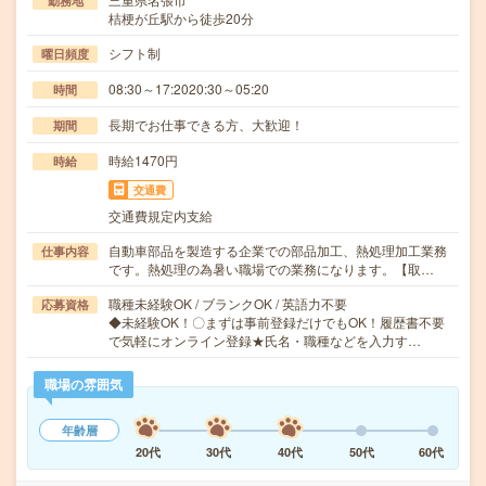
勤務地
桔梗が丘駅から徒歩20分
シフト制
曜日頻度
08:30～17:2020:30～05:20
時間
長期でお仕事できる方、大歓迎！
期間
時給1470円
時給
交通費
交通費規定内支給
自動車部品を製造する企業での部品加工、熱処理加工業務
仕事内容
です。熱処理の為暑い職場での業務になります。【取…
職種未経験OK / ブランクOK / 英語力不要
応募資格
◆未経験OK！〇まずは事前登録だけでもOK！履歴書不要
で気軽にオンライン登録★氏名・職種などを入力す…
職場の雰囲気
年齢層
20代
30代
40代
50代
60代