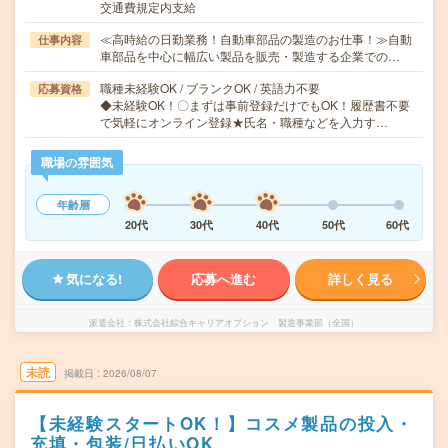
交通費規定内支給
≪高時給の日勤業務！自動車部品の製造のお仕事！≫自動
仕事内容
車部品を中心に幅広い製品を販売・製造する企業での…
職種未経験OK / ブランクOK / 英語力不要
応募資格
◆未経験OK！〇まずは事前登録だけでもOK！履歴書不要
で気軽にオンライン登録★氏名・職種などを入力す…
職場の雰囲気
年齢層
20代
30代
40代
50代
60代
気になる!
応募へ進む
詳しく見る
派遣会社
株式会社綜合キャリアオプション 製造事業部（全国）
未読
掲載日
2026/08/07
【未経験スタートOK！】コスメ製品の投入・
充填・包装/日払いOK