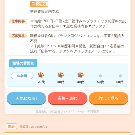
交通費
交通費規定内支給
≪時給1700円×日勤×土日祝休み≫プラスチックの原料の試
仕事内容
作に携わるお仕事！▼主な業務内容▼プラスチ…
職種未経験OK / ブランクOK / パソコンスキル不要 / 英語力
応募資格
不要
＜未経験OK！＞＃学歴不問＃髪色・髪型自由！○応募後の
流れ「応募する」ボタンをクリック↓メールにてw…
職場の雰囲気
年齢層
20代
30代
40代
50代
60代
気になる!
応募へ進む
詳しく見る
派遣会社
株式会社ウィルオブ・ワーク FO事業部
未読
掲載日
2026/08/05