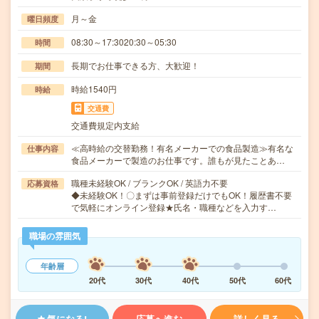
月～金
曜日頻度
08:30～17:3020:30～05:30
時間
長期でお仕事できる方、大歓迎！
期間
時給1540円
時給
交通費
交通費規定内支給
≪高時給の交替勤務！有名メーカーでの食品製造≫有名な
仕事内容
食品メーカーで製造のお仕事です。誰もが見たことあ…
職種未経験OK / ブランクOK / 英語力不要
応募資格
◆未経験OK！〇まずは事前登録だけでもOK！履歴書不要
で気軽にオンライン登録★氏名・職種などを入力す…
職場の雰囲気
年齢層
20代
30代
40代
50代
60代
気になる!
応募へ進む
詳しく見る