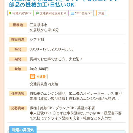
部品の機械加工/日払いOK
職種未経験OK
交通費別途支給あり
WEB登録OK
派遣
三重県津市
勤務地
久居駅から車10分
シフト制
曜日頻度
08:30～17:3020:30～05:30
時間
長期でお仕事できる方、大歓迎！
期間
時給1600円
時給
交通費
交通費規定内支給
自動車のエンジン部品、加工機のオペレーター、バリ取り
仕事内容
業務【取扱い製品情報】自動車のエンジン部品≪待遇…
職種未経験OK / ブランクOK / 英語力不要
応募資格
◆未経験OK！〇まずは事前登録だけでもOK！履歴書不要
で気軽にオンライン登録★氏名・職種などを入力す…
職場の雰囲気