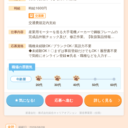
時給1600円
時給
交通費
交通費規定内支給
産業用モーターを造る大手電機メーカーで鋼板フレームの
仕事内容
完成品外観チェック及び、修正作業。【取扱製品情報…
職種未経験OK / ブランクOK / 英語力不要
応募資格
◆未経験OK！〇まずは事前登録だけでもOK！履歴書不要
で気軽にオンライン登録★氏名・職種などを入力す…
職場の雰囲気
年齢層
20代
30代
40代
50代
60代
気になる!
応募へ進む
詳しく見る
派遣会社
株式会社綜合キャリアオプション 製造事業部（全国）
未読
掲載日
2026/08/08