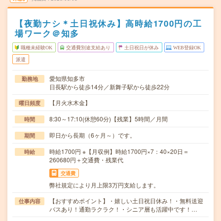
【夜勤ナシ＊土日祝休み】高時給1700円の工
場ワーク＠知多
職種未経験OK
交通費別途支給あり
土日祝日が休み
WEB登録OK
派遣
愛知県知多市
勤務地
日長駅から徒歩14分／新舞子駅から徒歩22分
【月火水木金】
曜日頻度
8:30～17:10(休憩60分)【残業】5時間／月間
時間
即日から長期（6ヶ月～）です。
期間
時給1700円 ※【月収例】時給1700円×7：40×20日＝
時給
260680円＋交通費・残業代
交通費
弊社規定により月上限3万円支給します。
【おすすめポイント】・嬉しい土日祝日休み！・無料送迎
仕事内容
バスあり！通勤ラクラク！・シニア層も活躍中です！…