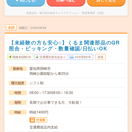
派遣会社
株式会社綜合キャリアオプション 製造事業部（全国）
未読
掲載日
2026/08/08
【未経験の方も安心○】くるま関連部品のQR
照合・ピッキング・数量確認/日払いOK
職種未経験OK
交通費別途支給あり
WEB登録OK
派遣
愛知県岡崎市
勤務地
岡崎公園前駅から車25分
シフト制
曜日頻度
09:00～17:3008:00～16:30
時間
長期でお仕事できる方、大歓迎！
期間
時給1400円
時給
交通費
交通費規定内支給