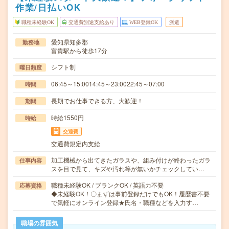
作業/日払いOK
職種未経験OK
交通費別途支給あり
WEB登録OK
派遣
愛知県知多郡
勤務地
富貴駅から徒歩17分
シフト制
曜日頻度
06:45～15:0014:45～23:0022:45～07:00
時間
長期でお仕事できる方、大歓迎！
期間
時給1550円
時給
交通費
交通費規定内支給
加工機械から出てきたガラスや、組み付けが終わったガラ
仕事内容
スを目で見て、キズや汚れ等が無いかチェックしてい…
職種未経験OK / ブランクOK / 英語力不要
応募資格
◆未経験OK！〇まずは事前登録だけでもOK！履歴書不要
で気軽にオンライン登録★氏名・職種などを入力す…
職場の雰囲気