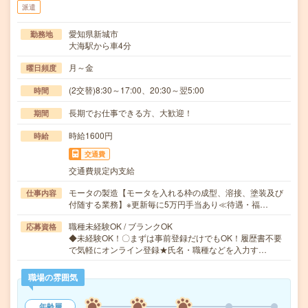
派遣
愛知県新城市
勤務地
大海駅から車4分
月～金
曜日頻度
(2交替)8:30～17:00、20:30～翌5:00
時間
長期でお仕事できる方、大歓迎！
期間
時給1600円
時給
交通費
交通費規定内支給
モータの製造【モータを入れる枠の成型、溶接、塗装及び
仕事内容
付随する業務】※更新毎に5万円手当あり≪待遇・福…
職種未経験OK / ブランクOK
応募資格
◆未経験OK！〇まずは事前登録だけでもOK！履歴書不要
で気軽にオンライン登録★氏名・職種などを入力す…
職場の雰囲気
年齢層