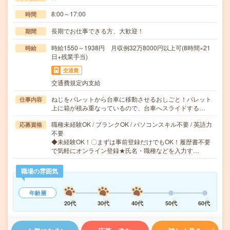
8:00～17:00
時間
長期でお仕事できる方、大歓迎！
期間
時給1550～1938円 月収例32万8000円以上可(8時間×21
時給
日+残業手当)
交通費
交通費規定内支給
ねじをパレットから台車に移動させるおしごと！パレット
仕事内容
上に箱が積み重なっているので、台車へスライドする…
職種未経験OK / ブランクOK / パソコンスキル不要 / 英語力
応募資格
不要
◆未経験OK！〇まずは事前登録だけでもOK！履歴書不要
で気軽にオンライン登録★氏名・職種などを入力す…
職場の雰囲気
年齢層
20代
30代
40代
50代
60代