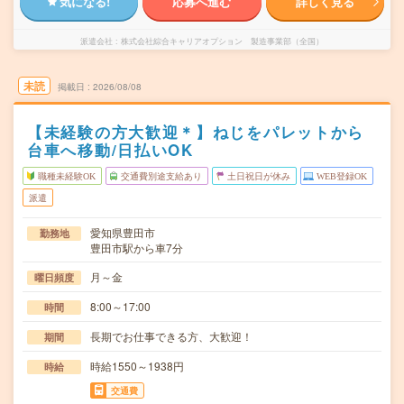
気になる!
応募へ進む
詳しく見る
派遣会社
株式会社綜合キャリアオプション 製造事業部（全国）
未読
掲載日
2026/08/08
【未経験の方大歓迎＊】ねじをパレットから
台車へ移動/日払いOK
職種未経験OK
交通費別途支給あり
土日祝日が休み
WEB登録OK
派遣
愛知県豊田市
勤務地
豊田市駅から車7分
月～金
曜日頻度
8:00～17:00
時間
長期でお仕事できる方、大歓迎！
期間
時給1550～1938円
時給
交通費