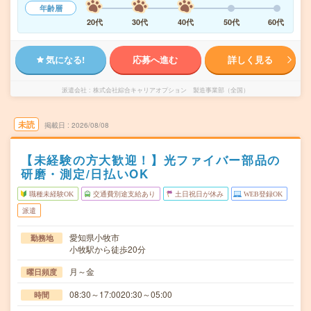
年齢層
20代
30代
40代
50代
60代
気になる!
応募へ進む
詳しく見る
派遣会社
株式会社綜合キャリアオプション 製造事業部（全国）
未読
掲載日
2026/08/08
【未経験の方大歓迎！】光ファイバー部品の
研磨・測定/日払いOK
職種未経験OK
交通費別途支給あり
土日祝日が休み
WEB登録OK
派遣
愛知県小牧市
勤務地
小牧駅から徒歩20分
月～金
曜日頻度
08:30～17:0020:30～05:00
時間