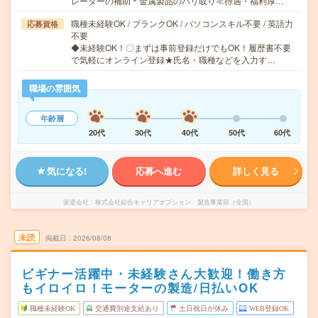
レーターの補助＊金属製品のバリ取り≪待遇・福利厚…
職種未経験OK / ブランクOK / パソコンスキル不要 / 英語力
応募資格
不要
◆未経験OK！〇まずは事前登録だけでもOK！履歴書不要
で気軽にオンライン登録★氏名・職種などを入力す…
職場の雰囲気
年齢層
20代
30代
40代
50代
60代
気になる!
応募へ進む
詳しく見る
派遣会社
株式会社綜合キャリアオプション 製造事業部（全国）
未読
掲載日
2026/08/08
ビギナー活躍中・未経験さん大歓迎！働き方
もイロイロ！モーターの製造/日払いOK
職種未経験OK
交通費別途支給あり
土日祝日が休み
WEB登録OK