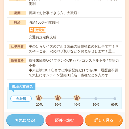
働制
長期でお仕事できる方、大歓迎！
期間
時給1550～1938円
時給
交通費
交通費規定内支給
手のひらサイズのアルミ製品の目視検査のお仕事です！キ
仕事内容
ズやへこみ、穴のバリ取りなどをおまかせします！重…
職種未経験OK / ブランクOK / パソコンスキル不要 / 英語力
応募資格
不要
◆未経験OK！〇まずは事前登録だけでもOK！履歴書不要
で気軽にオンライン登録★氏名・職種などを入力す…
職場の雰囲気
年齢層
20代
30代
40代
50代
60代
気になる!
応募へ進む
詳しく見る