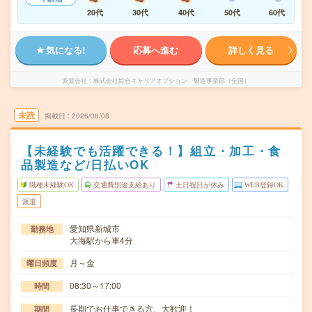
20代
30代
40代
50代
60代
気になる!
応募へ進む
詳しく見る
派遣会社
株式会社綜合キャリアオプション 製造事業部（全国）
未読
掲載日
2026/08/08
【未経験でも活躍できる！】組立・加工・食
品製造など/日払いOK
職種未経験OK
交通費別途支給あり
土日祝日が休み
WEB登録OK
派遣
愛知県新城市
勤務地
大海駅から車4分
月～金
曜日頻度
08:30～17:00
時間
長期でお仕事できる方、大歓迎！
期間