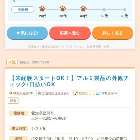
年齢層
20代
30代
40代
50代
60代
気になる!
応募へ進む
詳しく見る
派遣会社
株式会社綜合キャリアオプション 製造事業部（全国）
未読
掲載日
2026/08/08
【未経験スタートOK！】アルミ製品の外観チ
ェック/日払いOK
職種未経験OK
交通費別途支給あり
残業なし
WEB登録OK
派遣
愛知県豊川市
勤務地
三河一宮駅から車6分
シフト制
曜日頻度
(2交替)7:00～19:10、19:10～翌7:00 ※1年単位の変形労
時間