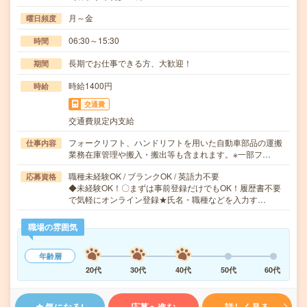
月～金
曜日頻度
06:30～15:30
時間
長期でお仕事できる方、大歓迎！
期間
時給1400円
時給
交通費
交通費規定内支給
フォークリフト、ハンドリフトを用いた自動車部品の運搬
仕事内容
業務在庫管理や搬入・搬出等も含まれます。※一部フ…
職種未経験OK / ブランクOK / 英語力不要
応募資格
◆未経験OK！〇まずは事前登録だけでもOK！履歴書不要
で気軽にオンライン登録★氏名・職種などを入力す…
職場の雰囲気
年齢層
20代
30代
40代
50代
60代
気になる!
応募へ進む
詳しく見る