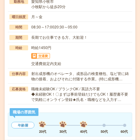
愛知県小牧市
勤務地
小牧駅から徒歩20分
月～金
曜日頻度
08:30～17:0020:30～05:00
時間
長期でお仕事できる方、大歓迎！
期間
時給1450円
時給
交通費
交通費規定内支給
射出成形機のオペレータ、成形品の検査梱包、塩ビ管に鋳
仕事内容
物の接着、およびそれに付随する作業。(特に成形機…
職種未経験OK / ブランクOK / 英語力不要
応募資格
◆未経験OK！〇まずは事前登録だけでもOK！履歴書不要
で気軽にオンライン登録★氏名・職種などを入力す…
職場の雰囲気
年齢層
20代
30代
40代
50代
60代