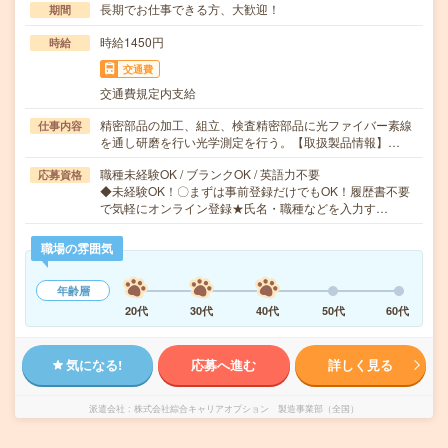
長期でお仕事できる方、大歓迎！
期間
時給1450円
時給
交通費
交通費規定内支給
精密部品の加工、組立、検査精密部品に光ファイバー素線
仕事内容
を通し研磨を行い光学測定を行う。【取扱製品情報】…
職種未経験OK / ブランクOK / 英語力不要
応募資格
◆未経験OK！〇まずは事前登録だけでもOK！履歴書不要
で気軽にオンライン登録★氏名・職種などを入力す…
職場の雰囲気
年齢層
20代
30代
40代
50代
60代
気になる!
応募へ進む
詳しく見る
派遣会社
株式会社綜合キャリアオプション 製造事業部（全国）