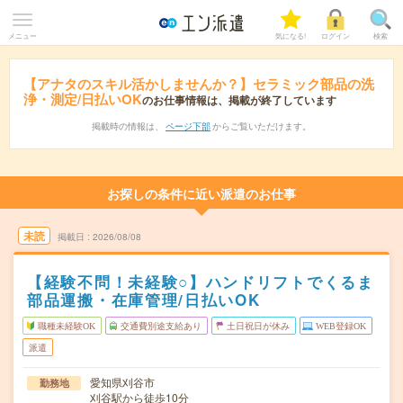
メニュー
気になる!
ログイン
検索
【アナタのスキル活かしませんか？】セラミック部品の洗
浄・測定/日払いOK
のお仕事情報は、掲載が終了しています
掲載時の情報は、
ページ下部
からご覧いただけます。
お探しの条件に近い派遣のお仕事
未読
掲載日
2026/08/08
【経験不問！未経験○】ハンドリフトでくるま
部品運搬・在庫管理/日払いOK
職種未経験OK
交通費別途支給あり
土日祝日が休み
WEB登録OK
派遣
愛知県刈谷市
勤務地
刈谷駅から徒歩10分