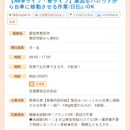
【Newライフ・寮ライフ】製品をパレットか
ら台車に移動させる作業/日払いOK
職種未経験OK
交通費別途支給あり
土日祝日が休み
WEB登録OK
派遣
愛知県豊田市
勤務地
豊田市駅から車8分
月～金
曜日頻度
08:00～17:00
時間
長期でお仕事できる方、大歓迎！
期間
時給1550円
時給
交通費
交通費規定内支給
禁煙企業【業務内容詳細】製品をパレットから台車に移動
仕事内容
させる作業！一箱7～13kg程度のものが、4箱積…
職種未経験OK / ブランクOK / 英語力不要
応募資格
◆未経験OK！〇まずは事前登録だけでもOK！履歴書不要
で気軽にオンライン登録★氏名・職種などを入力す…