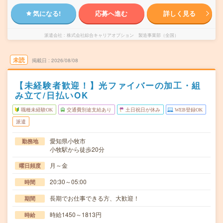
気になる!
応募へ進む
詳しく見る
派遣会社
株式会社綜合キャリアオプション 製造事業部（全国）
未読
掲載日
2026/08/08
【未経験者歓迎！】光ファイバーの加工・組
み立て/日払いOK
職種未経験OK
交通費別途支給あり
土日祝日が休み
WEB登録OK
派遣
愛知県小牧市
勤務地
小牧駅から徒歩20分
月～金
曜日頻度
20:30～05:00
時間
長期でお仕事できる方、大歓迎！
期間
時給1450～1813円
時給