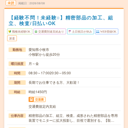
未読
掲載日
2026/08/08
【経験不問！未経験○】精密部品の加工、組
立、検査/日払いOK
職種未経験OK
交通費別途支給あり
土日祝日が休み
WEB登録OK
派遣
愛知県小牧市
勤務地
小牧駅から徒歩20分
月～金
曜日頻度
08:30～17:0020:30～05:00
時間
長期でお仕事できる方、大歓迎！
期間
時給1450円
時給
交通費
交通費規定内支給
精密部品の加工、組立、検査。成形された精密部品を専用
仕事内容
装置でモニターに拡大投影し、目視で選別する。【取…