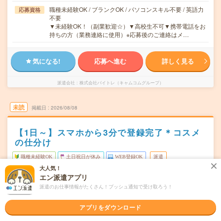
職種未経験OK / ブランクOK / パソコンスキル不要 / 英語力
応募資格
不要
▼未経験OK！（副業歓迎☆）▼高校生不可▼携帯電話をお
持ちの方（業務連絡に使用）※応募後のご連絡はメ…
気になる!
応募へ進む
詳しく見る
派遣会社
株式会社バイトレ（キャムコムグループ）
未読
掲載日
2026/08/08
【1日～】スマホから3分で登録完了＊コスメ
の仕分け
職種未経験OK
土日祝日が休み
WEB登録OK
派遣
大人気！
愛知県一宮市
勤務地
エン派遣アプリ
尾張一宮駅からバイク・車---分／名鉄一宮駅からバイク・
派遣のお仕事情報がたくさん！プッシュ通知で受け取ろう！
車---分／木曽川駅からバイク・車---分／新木曽川駅からバ
イク・車---分／妙興寺駅からバイク・車---分
アプリをダウンロード
月～金のうち、1日～OK！
曜日頻度