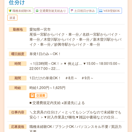
仕分け
職種未経験OK
交通費別途支給あり
土日祝日が休み
WEB登録OK
派遣
愛知県一宮市
勤務地
尾張一宮駅からバイク・車---分／名鉄一宮駅からバイク・
車---分／木曽川駅からバイク・車---分／新木曽川駅からバ
イク・車---分／妙興寺駅からバイク・車---分
単発1日のみ～OK！
曜日頻度
＜1日3時間～OK！＞▼ 例えば… ▼15:00～18:0015:00～
時間
22:0017:00～22:…
1日だけの単発OK！ ＃8月～ ＃9月～
期間
時給1,200円～1,625円
時給
交通費
■ 交通費規定内支給 ※派遣先による
＼文房具の仕分け／＜とってもシンプルなので未経験でも
仕事内容
安心！＞▼封入作業及び梱包▼雑誌や書籍などの仕分…
職種未経験OK / ブランクOK / パソコンスキル不要 / 英語力
応募資格
不要