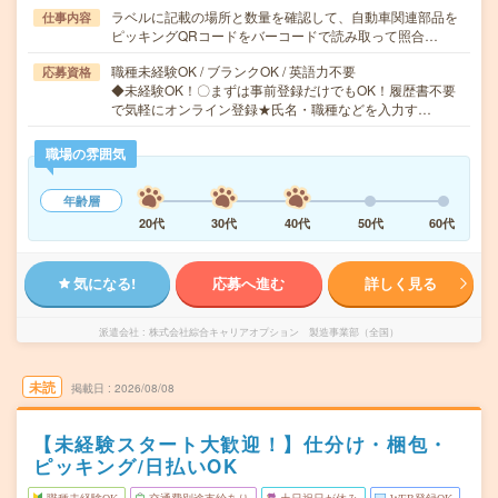
ラベルに記載の場所と数量を確認して、自動車関連部品を
仕事内容
ピッキングQRコードをバーコードで読み取って照合…
職種未経験OK / ブランクOK / 英語力不要
応募資格
◆未経験OK！〇まずは事前登録だけでもOK！履歴書不要
で気軽にオンライン登録★氏名・職種などを入力す…
職場の雰囲気
年齢層
20代
30代
40代
50代
60代
気になる!
応募へ進む
詳しく見る
派遣会社
株式会社綜合キャリアオプション 製造事業部（全国）
未読
掲載日
2026/08/08
【未経験スタート大歓迎！】仕分け・梱包・
ピッキング/日払いOK