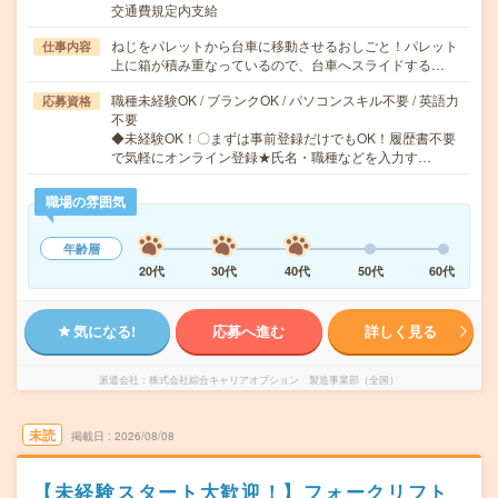
交通費規定内支給
ねじをパレットから台車に移動させるおしごと！パレット
仕事内容
上に箱が積み重なっているので、台車へスライドする…
職種未経験OK / ブランクOK / パソコンスキル不要 / 英語力
応募資格
不要
◆未経験OK！〇まずは事前登録だけでもOK！履歴書不要
で気軽にオンライン登録★氏名・職種などを入力す…
職場の雰囲気
年齢層
20代
30代
40代
50代
60代
気になる!
応募へ進む
詳しく見る
派遣会社
株式会社綜合キャリアオプション 製造事業部（全国）
未読
掲載日
2026/08/08
【未経験スタート大歓迎！】フォークリフト