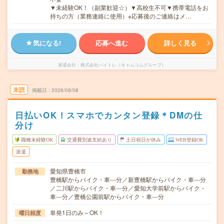
▼未経験OK！（副業歓迎☆）▼高校生不可▼携帯電話をお
持ちの方（業務連絡に使用）※応募後のご連絡はメ…
気になる!
応募へ進む
詳しく見る
派遣会社
株式会社バイトレ（キャムコムグループ）
未読
掲載日
2026/08/08
日払いOK！スマホでカンタン登録＊DMの仕
分け
職種未経験OK
交通費別途支給あり
土日祝日が休み
WEB登録OK
派遣
愛知県豊橋市
勤務地
豊橋駅からバイク・車---分／新豊橋駅からバイク・車---分
／二川駅からバイク・車---分／愛知大学前駅からバイク・
車---分／豊橋公園前駅からバイク・車---分
単発1日のみ～OK！
曜日頻度