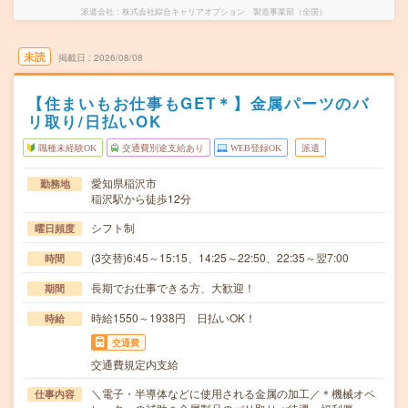
派遣会社
株式会社綜合キャリアオプション 製造事業部（全国）
未読
掲載日
2026/08/08
【住まいもお仕事もGET＊】金属パーツのバ
リ取り/日払いOK
職種未経験OK
交通費別途支給あり
WEB登録OK
派遣
愛知県稲沢市
勤務地
稲沢駅から徒歩12分
シフト制
曜日頻度
(3交替)6:45～15:15、14:25～22:50、22:35～翌7:00
時間
長期でお仕事できる方、大歓迎！
期間
時給1550～1938円 日払いOK！
時給
交通費
交通費規定内支給
＼電子・半導体などに使用される金属の加工／＊機械オペ
仕事内容