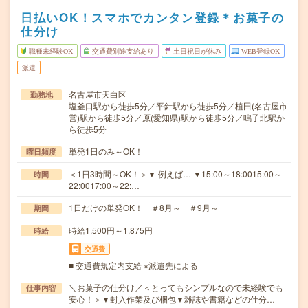
日払いOK！スマホでカンタン登録＊お菓子の
仕分け
職種未経験OK
交通費別途支給あり
土日祝日が休み
WEB登録OK
派遣
名古屋市天白区
勤務地
塩釜口駅から徒歩5分／平針駅から徒歩5分／植田(名古屋市
営)駅から徒歩5分／原(愛知県)駅から徒歩5分／鳴子北駅か
ら徒歩5分
単発1日のみ～OK！
曜日頻度
＜1日3時間～OK！＞▼ 例えば… ▼15:00～18:0015:00～
時間
22:0017:00～22:…
1日だけの単発OK！ ＃8月～ ＃9月～
期間
時給1,500円～1,875円
時給
交通費
■ 交通費規定内支給 ※派遣先による
＼お菓子の仕分け／＜とってもシンプルなので未経験でも
仕事内容
安心！＞▼封入作業及び梱包▼雑誌や書籍などの仕分…