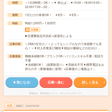
＜1日3時間～OK！＞▼ 例えば… ▼15:00～18:0015:00～
時間
22:0017:00～22:…
1日だけの単発OK！ ＃8月～ ＃9月～
期間
時給1,200円～1,625円
時給
交通費
■ 交通費規定内支給 ※派遣先による
＼DMの仕分け／＜とってもシンプルなので未経験でも安
仕事内容
心！＞▼封入作業及び梱包▼雑誌や書籍などの仕分け…
職種未経験OK / ブランクOK / パソコンスキル不要 / 英語力
応募資格
不要
▼未経験OK！（副業歓迎☆）▼高校生不可▼携帯電話をお
持ちの方（業務連絡に使用）※応募後のご連絡はメ…
気になる!
応募へ進む
詳しく見る
派遣会社
株式会社バイトレ（キャムコムグループ）
未読
掲載日
2026/08/08