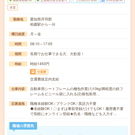
職種未経験OK
交通費別途支給あり
土日祝日が休み
WEB登録OK
派遣
愛知県丹羽郡
勤務地
柏森駅から---分
月～金
曜日頻度
08:10～17:05
時間
長期でお仕事できる方、大歓迎！
期間
時給1450円
時給
交通費
交通費規定内支給
自動車用シートフレームの梱包作業(1)10kg/脚程度の鉄フ
仕事内容
レームをビニール袋に入れる(2)個包装用…
職種未経験OK / ブランクOK / 英語力不要
応募資格
◆未経験OK！〇まずは事前登録だけでもOK！履歴書不要
で気軽にオンライン登録★氏名・職種などを入力す…
職場の雰囲気