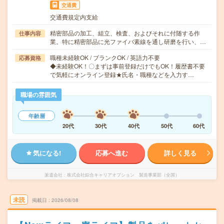
交通費
交通費規定内支給
精密部品の加工、組立、検査、およびそれに付随する作
仕事内容
業。特に精密部品に光ファイバ素線を通し研磨を行い、…
職種未経験OK / ブランクOK / 英語力不要
応募資格
◆未経験OK！〇まずは事前登録だけでもOK！履歴書不要
で気軽にオンライン登録★氏名・職種などを入力す…
職場の雰囲気
年齢層
20代
30代
40代
50代
60代
気になる!
応募へ進む
詳しく見る
派遣会社
株式会社綜合キャリアオプション 製造事業部（全国）
未読
掲載日
2026/08/08