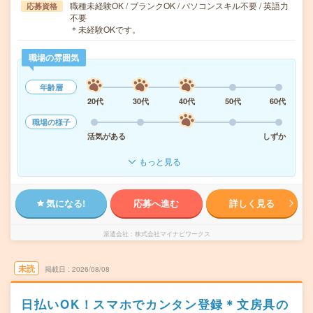
職種未経験OK / ブランクOK / パソコンスキル不要 / 英語力
応募資格
不要
＊未経験OKです。
職場の雰囲気
年齢層
20代
30代
40代
50代
60代
職場の様子
活気がある
しずか
もっと見る
気になる!
応募へ進む
詳しく見る
派遣会社
株式会社マイナビワークス
未読
掲載日
2026/08/08
日払いOK！スマホでカンタン登録＊文房具の