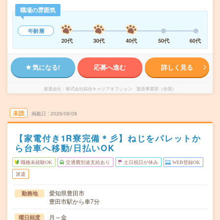
職場の雰囲気
年齢層
20代
30代
40代
50代
60代
気になる!
応募へ進む
詳しく見る
派遣会社
株式会社綜合キャリアオプション 製造事業部（全国）
未読
掲載日
2026/08/08
【家電付き1R寮完備＊彡】ねじをパレットか
ら台車へ移動/日払いOK
職種未経験OK
交通費別途支給あり
土日祝日が休み
WEB登録OK
派遣
愛知県豊田市
勤務地
豊田市駅から車7分
月～金
曜日頻度