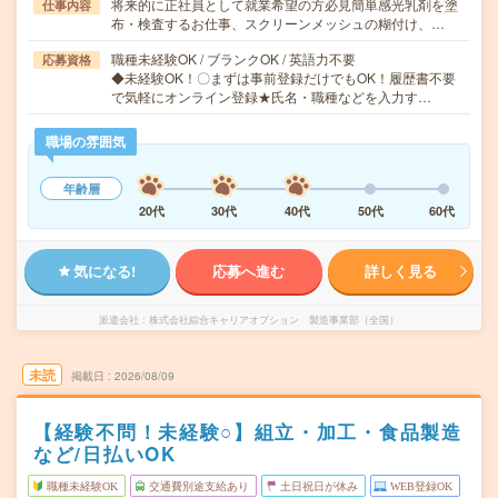
将来的に正社員として就業希望の方必見簡単感光乳剤を塗
仕事内容
布・検査するお仕事、スクリーンメッシュの糊付け、…
職種未経験OK / ブランクOK / 英語力不要
応募資格
◆未経験OK！〇まずは事前登録だけでもOK！履歴書不要
で気軽にオンライン登録★氏名・職種などを入力す…
職場の雰囲気
年齢層
20代
30代
40代
50代
60代
気になる!
応募へ進む
詳しく見る
派遣会社
株式会社綜合キャリアオプション 製造事業部（全国）
未読
掲載日
2026/08/09
【経験不問！未経験○】組立・加工・食品製造
など/日払いOK
職種未経験OK
交通費別途支給あり
土日祝日が休み
WEB登録OK