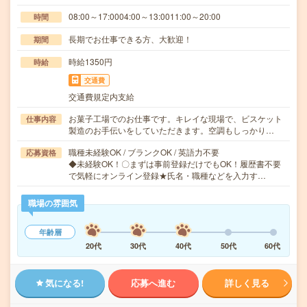
08:00～17:0004:00～13:0011:00～20:00
時間
長期でお仕事できる方、大歓迎！
期間
時給1350円
時給
交通費
交通費規定内支給
お菓子工場でのお仕事です。キレイな現場で、ビスケット
仕事内容
製造のお手伝いをしていただきます。空調もしっかり…
職種未経験OK / ブランクOK / 英語力不要
応募資格
◆未経験OK！〇まずは事前登録だけでもOK！履歴書不要
で気軽にオンライン登録★氏名・職種などを入力す…
職場の雰囲気
年齢層
20代
30代
40代
50代
60代
気になる!
応募へ進む
詳しく見る