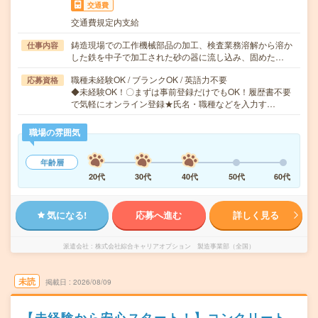
交通費
交通費規定内支給
鋳造現場での工作機械部品の加工、検査業務溶解から溶か
仕事内容
した鉄を中子で加工された砂の器に流し込み、固めた…
職種未経験OK / ブランクOK / 英語力不要
応募資格
◆未経験OK！〇まずは事前登録だけでもOK！履歴書不要
で気軽にオンライン登録★氏名・職種などを入力す…
職場の雰囲気
年齢層
20代
30代
40代
50代
60代
気になる!
応募へ進む
詳しく見る
派遣会社
株式会社綜合キャリアオプション 製造事業部（全国）
未読
掲載日
2026/08/09
【未経験から安心スタート！】コンクリート