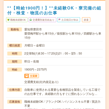
**【時給1900円！】**未経験OK・寮完備の組
付・検査・物流のお仕事
職種未経験OK
交通費別途支給あり
土日祝日が休み
派遣
愛知県豊田市
勤務地
愛環梅坪駅から車15分／猿投駅から車10分／四郷駅から車
15分
月曜日～金曜日
曜日頻度
2交替制(1)8:30～17:20(2)21：00～翌5：50
時間
即日～長期
期間
1900円～2375円
時給
交通費
交通費支給(社内規定あり)
自動車に使用される重要な各種部品を製造している工場で
仕事内容
のお仕事です。未経験の方もすぐに慣れるシンプルな…
職種未経験OK / ブランクOK / パソコンスキル不要 / 英語力
応募資格
不要