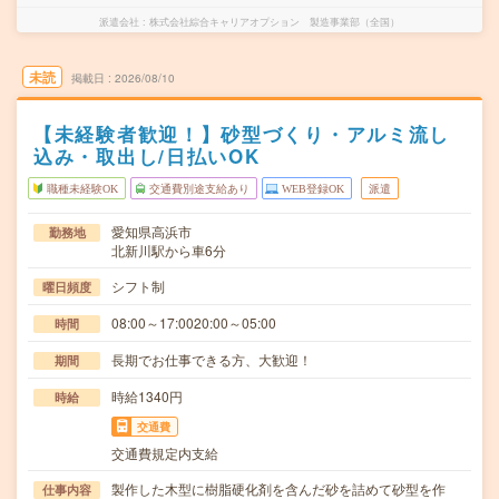
派遣会社
株式会社綜合キャリアオプション 製造事業部（全国）
未読
掲載日
2026/08/10
【未経験者歓迎！】砂型づくり・アルミ流し
込み・取出し/日払いOK
職種未経験OK
交通費別途支給あり
WEB登録OK
派遣
愛知県高浜市
勤務地
北新川駅から車6分
シフト制
曜日頻度
08:00～17:0020:00～05:00
時間
長期でお仕事できる方、大歓迎！
期間
時給1340円
時給
交通費
交通費規定内支給
製作した木型に樹脂硬化剤を含んだ砂を詰めて砂型を作
仕事内容