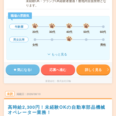
未経験OK・ブランクOK経験者優遇！敷地内全面禁煙とな
ります。
職場の雰囲気
年齢層
20代
30代
40代
50代
60代
男女比率
女性
男性
もっと見る
気になる!
応募へ進む
詳しく見る
派遣会社
株式会社日輪
未読
掲載日
2026/08/10
高時給2,300円！未経験OKの自動車部品機械
オペレーター業務！