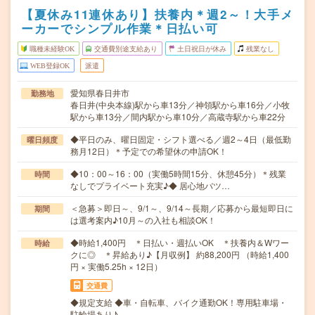
【夏休み11連休あり】扶養内＊週2～！大手メ
ーカーでシンプル作業＊日払い可
職種未経験OK
交通費別途支給あり
土日祝日が休み
残業なし
WEB登録OK
派遣
愛知県春日井市
勤務地
春日井(中央本線)駅から車13分／神領駅から車16分／小牧
駅から車13分／間内駅から車10分／高蔵寺駅から車22分
◆平日のみ、曜日固定・シフト選べる／週2～4日（最低勤
曜日頻度
務月12日）＊予定での希望休の申請OK！
◆10：00～16：00（実働5時間15分、休憩45分）＊残業
時間
なしでプライベート充実♪◆ 居心地バツ…
＜急募＞即日～、9/1～、9/14～長期／応募から最短即日に
期間
は選考案内♪10月～の入社も相談OK！
◆時給1,400円 ＊日払い・週払いOK ＊扶養内＆Wワー
時給
クに◎ ＊昇給あり♪【月収例】 約88,200円 （時給1,400
円 × 実働5.25h × 12日）
交通費
◆規定支給 ◆車・自転車、バイク通勤OK！専用駐車場・
駐輪場あり♪