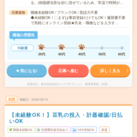
る。(樹脂硬化剤を砂に混ぜているため、常温で時間が…
職種未経験OK / ブランクOK / 英語力不要
応募資格
◆未経験OK！〇まずは事前登録だけでもOK！履歴書不要
で気軽にオンライン登録★氏名・職種などを入力す…
職場の雰囲気
年齢層
20代
30代
40代
50代
60代
気になる!
応募へ進む
詳しく見る
派遣会社
株式会社綜合キャリアオプション 製造事業部（全国）
未読
掲載日
2026/08/10
【未経験OK！】豆乳の投入・計器確認/日払
いOK
職種未経験OK
交通費別途支給あり
WEB登録OK
派遣