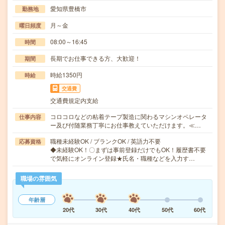
愛知県豊橋市
勤務地
月～金
曜日頻度
08:00～16:45
時間
長期でお仕事できる方、大歓迎！
期間
時給1350円
時給
交通費
交通費規定内支給
コロコロなどの粘着テープ製造に関わるマシンオペレータ
仕事内容
ー及び付随業務丁寧にお仕事教えていただけます。≪…
職種未経験OK / ブランクOK / 英語力不要
応募資格
◆未経験OK！〇まずは事前登録だけでもOK！履歴書不要
で気軽にオンライン登録★氏名・職種などを入力す…
職場の雰囲気
年齢層
20代
30代
40代
50代
60代