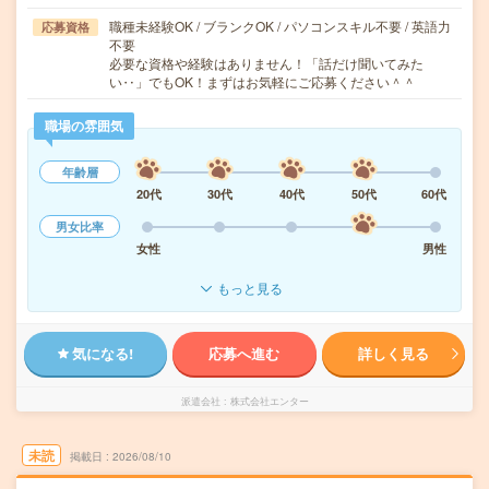
職種未経験OK / ブランクOK / パソコンスキル不要 / 英語力
応募資格
不要
必要な資格や経験はありません！「話だけ聞いてみた
い‥」でもOK！まずはお気軽にご応募ください＾＾
職場の雰囲気
年齢層
20代
30代
40代
50代
60代
男女比率
女性
男性
もっと見る
気になる!
応募へ進む
詳しく見る
派遣会社
株式会社エンター
未読
掲載日
2026/08/10