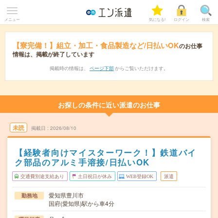
メニュー
気になる!
ログイン
検索
【寮完備！】組立・加工・食品製造など/日払いOK
のお仕事
情報は、掲載が終了しています
掲載時の情報は、
ページ下部
からご覧いただけます。
お探しの条件に近い派遣のお仕事
未読
掲載日
2026/08/10
【経験者向けマイスターワーク！】鉄道バイ
ク部品のアルミ手溶接/日払いOK
交通費別途支給あり
土日祝日が休み
WEB登録OK
派遣
愛知県豊川市
勤務地
国府(愛知県)駅から車4分