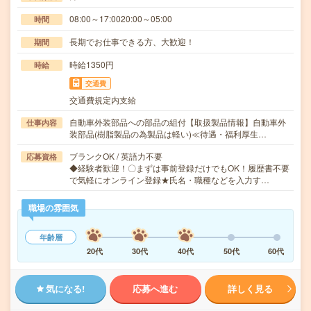
08:00～17:0020:00～05:00
時間
長期でお仕事できる方、大歓迎！
期間
時給1350円
時給
交通費
交通費規定内支給
自動車外装部品への部品の組付【取扱製品情報】自動車外
仕事内容
装部品(樹脂製品の為製品は軽い)≪待遇・福利厚生…
ブランクOK / 英語力不要
応募資格
◆経験者歓迎！〇まずは事前登録だけでもOK！履歴書不要
で気軽にオンライン登録★氏名・職種などを入力す…
職場の雰囲気
年齢層
20代
30代
40代
50代
60代
気になる!
応募へ進む
詳しく見る