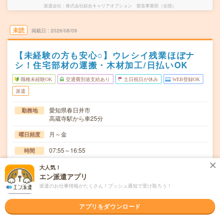
派遣会社
株式会社綜合キャリアオプション 製造事業部（全国）
未読
掲載日
2026/08/09
【未経験の方も安心○】ウレシイ残業ほぼナ
シ！住宅部材の運搬・木材加工/日払いOK
職種未経験OK
交通費別途支給あり
土日祝日が休み
WEB登録OK
派遣
愛知県春日井市
勤務地
高蔵寺駅から車25分
月～金
曜日頻度
07:55～16:55
時間
長期でお仕事できる方、大歓迎！
期間
大人気！
エン派遣アプリ
時給1350円
時給
派遣のお仕事情報がたくさん！プッシュ通知で受け取ろう！
交通費
アプリをダウンロード
交通費規定内支給