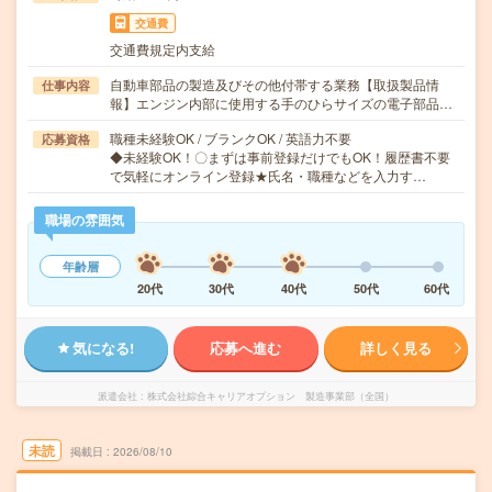
交通費
交通費規定内支給
自動車部品の製造及びその他付帯する業務【取扱製品情
仕事内容
報】エンジン内部に使用する手のひらサイズの電子部品…
職種未経験OK / ブランクOK / 英語力不要
応募資格
◆未経験OK！〇まずは事前登録だけでもOK！履歴書不要
で気軽にオンライン登録★氏名・職種などを入力す…
職場の雰囲気
年齢層
20代
30代
40代
50代
60代
気になる!
応募へ進む
詳しく見る
派遣会社
株式会社綜合キャリアオプション 製造事業部（全国）
未読
掲載日
2026/08/10