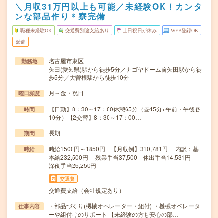
＼月収31万円以上も可能／未経験OK！カンタ
ンな部品作り＊寮完備
職種未経験OK
交通費別途支給あり
土日祝日が休み
WEB登録OK
派遣
名古屋市東区
勤務地
矢田(愛知県)駅から徒歩5分／ナゴヤドーム前矢田駅から徒
歩5分／大曽根駅から徒歩10分
月～金・祝日
曜日頻度
【日勤】8：30～17：00休憩65分（昼45分+午前・午後各
時間
10分）【2交替】8：30～17：00…
長期
期間
時給1500円～1850円 【月収例】310,781円 内訳：基
時給
本給232,500円 残業手当37,500 休出手当14,531円
深夜手当26,250円
交通費
交通費支給（会社規定あり）
・部品づくり(機械オペレーター・組付) ・機械オペレータ
仕事内容
ーや組付けのサポート 【未経験の方も安心の部…