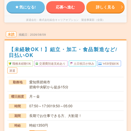
気になる!
応募へ進む
詳しく見る
派遣会社
株式会社綜合キャリアオプション 製造事業部（全国）
未読
掲載日
2026/08/09
【未経験OK！】組立・加工・食品製造など/
日払いOK
職種未経験OK
交通費別途支給あり
土日祝日が休み
WEB登録OK
派遣
愛知県碧南市
勤務地
碧南中央駅から徒歩15分
月～金
曜日頻度
07:50～17:0019:50～05:00
時間
長期でお仕事できる方、大歓迎！
期間
時給1350円
時給