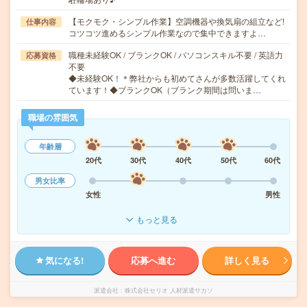
【モクモク・シンプル作業】空調機器や換気扇の組立など!
仕事内容
コツコツ進めるシンプル作業なので集中できますよ…
職種未経験OK / ブランクOK / パソコンスキル不要 / 英語力
応募資格
不要
◆未経験OK！＊弊社からも初めてさんが多数活躍してくれ
ています！◆ブランクOK（ブランク期間は問いま…
職場の雰囲気
年齢層
20代
30代
40代
50代
60代
男女比率
女性
男性
もっと見る
気になる!
応募へ進む
詳しく見る
派遣会社
株式会社セリオ 人材派遣サカソ