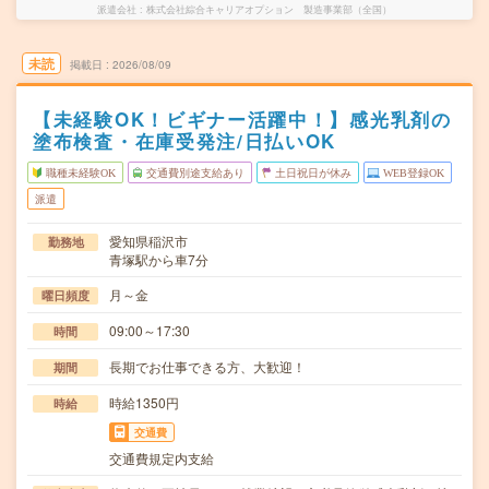
派遣会社
株式会社綜合キャリアオプション 製造事業部（全国）
未読
掲載日
2026/08/09
【未経験OK！ビギナー活躍中！】感光乳剤の
塗布検査・在庫受発注/日払いOK
職種未経験OK
交通費別途支給あり
土日祝日が休み
WEB登録OK
派遣
愛知県稲沢市
勤務地
青塚駅から車7分
月～金
曜日頻度
09:00～17:30
時間
長期でお仕事できる方、大歓迎！
期間
時給1350円
時給
交通費
交通費規定内支給