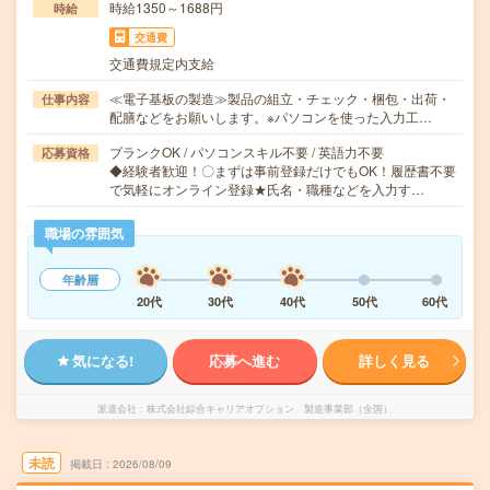
時給1350～1688円
時給
交通費
交通費規定内支給
≪電子基板の製造≫製品の組立・チェック・梱包・出荷・
仕事内容
配膳などをお願いします。※パソコンを使った入力工…
ブランクOK / パソコンスキル不要 / 英語力不要
応募資格
◆経験者歓迎！〇まずは事前登録だけでもOK！履歴書不要
で気軽にオンライン登録★氏名・職種などを入力す…
職場の雰囲気
年齢層
20代
30代
40代
50代
60代
気になる!
応募へ進む
詳しく見る
派遣会社
株式会社綜合キャリアオプション 製造事業部（全国）
未読
掲載日
2026/08/09