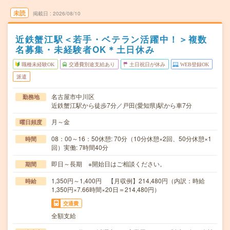
未読
掲載日
2026/08/10
近鉄蟹江駅＜若手・ベテラン活躍中！＞複数
名募集・未経験者OK＊土日休み
職種未経験OK
交通費別途支給あり
土日祝日が休み
WEB登録OK
派遣
名古屋市中川区
勤務地
近鉄蟹江駅から徒歩7分／戸田(愛知県)駅から車7分
月～金
曜日頻度
08：00～16：50休憩: 70分（10分休憩×2回、50分休憩×1
時間
回）実働: 7時間40分
即日～長期 ※開始日はご相談ください。
期間
1,350円～1,400円 【月収例】214,480円（内訳：時給
時給
1,350円×7.66時間×20日＝214,480円）
交通費
全額支給