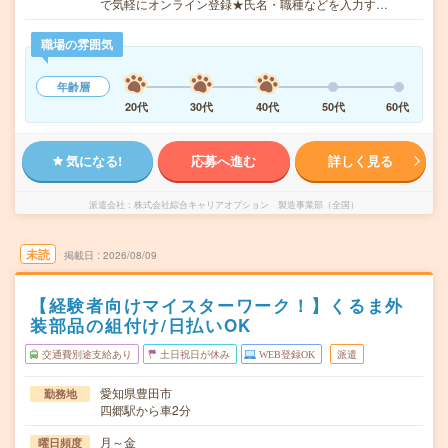
で気軽にオンライン登録★氏名・職種などを入力す…
職場の雰囲気
年齢層
20代
30代
40代
50代
60代
気になる!
応募へ進む
詳しく見る
派遣会社
株式会社綜合キャリアオプション 製造事業部（全国）
未読
掲載日
2026/08/09
【経験者向けマイスターワーク！】くるま外
装部品の組付け/日払いOK
交通費別途支給あり
土日祝日が休み
WEB登録OK
派遣
愛知県豊田市
勤務地
四郷駅から車2分
月～金
曜日頻度