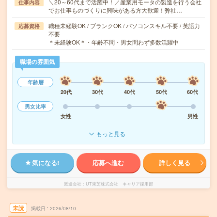
＼20～60代まで活躍中！／産業用モータの製造を行う会社
仕事内容
でお仕事ものづくりに興味がある方大歓迎！弊社…
職種未経験OK / ブランクOK / パソコンスキル不要 / 英語力
応募資格
不要
＊未経験OK＊・年齢不問・男女問わず多数活躍中
職場の雰囲気
年齢層
20代
30代
40代
50代
60代
男女比率
女性
男性
もっと見る
気になる!
応募へ進む
詳しく見る
派遣会社
UT東芝株式会社 キャリア採用部
未読
掲載日
2026/08/10