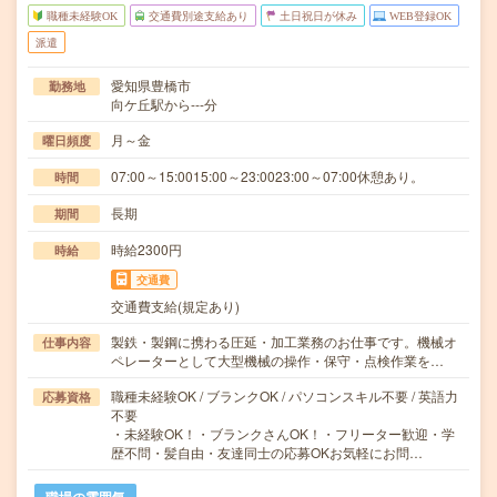
職種未経験OK
交通費別途支給あり
土日祝日が休み
WEB登録OK
派遣
愛知県豊橋市
勤務地
向ケ丘駅から---分
月～金
曜日頻度
07:00～15:0015:00～23:0023:00～07:00休憩あり。
時間
長期
期間
時給2300円
時給
交通費
交通費支給(規定あり)
製鉄・製鋼に携わる圧延・加工業務のお仕事です。機械オ
仕事内容
ペレーターとして大型機械の操作・保守・点検作業を…
職種未経験OK / ブランクOK / パソコンスキル不要 / 英語力
応募資格
不要
・未経験OK！・ブランクさんOK！・フリーター歓迎・学
歴不問・髪自由・友達同士の応募OKお気軽にお問…