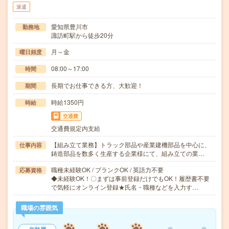
派遣
愛知県豊川市
勤務地
諏訪町駅から徒歩20分
月～金
曜日頻度
08:00～17:00
時間
長期でお仕事できる方、大歓迎！
期間
時給1350円
時給
交通費
交通費規定内支給
【組み立て業務】トラック部品や産業建機部品を中心に、
仕事内容
鋳造部品を数多く生産する企業様にて、組み立ての業…
職種未経験OK / ブランクOK / 英語力不要
応募資格
◆未経験OK！〇まずは事前登録だけでもOK！履歴書不要
で気軽にオンライン登録★氏名・職種などを入力す…
職場の雰囲気