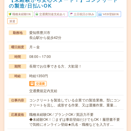
の製造/日払いOK
職種未経験OK
交通費別途支給あり
土日祝日が休み
WEB登録OK
派遣
愛知県豊川市
勤務地
長山駅から徒歩42分
月～金
曜日頻度
08:00～17:00
時間
長期でお仕事できる方、大歓迎！
期間
時給1350円
時給
交通費
交通費規定内支給
コンクリートを製造している企業での製造業務。型にコン
仕事内容
クリートを流し、成形する作業、又は運搬作業。重量…
職種未経験OK / ブランクOK / 英語力不要
応募資格
◆未経験OK！〇まずは事前登録だけでもOK！履歴書不要
で気軽にオンライン登録★氏名・職種などを入力す…