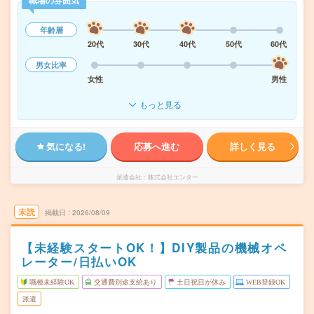
職場の雰囲気
年齢層
20代
30代
40代
50代
60代
男女比率
女性
男性
もっと見る
気になる!
応募へ進む
詳しく見る
派遣会社
株式会社エンター
未読
掲載日
2026/08/09
【未経験スタートOK！】DIY製品の機械オペ
レーター/日払いOK
職種未経験OK
交通費別途支給あり
土日祝日が休み
WEB登録OK
派遣