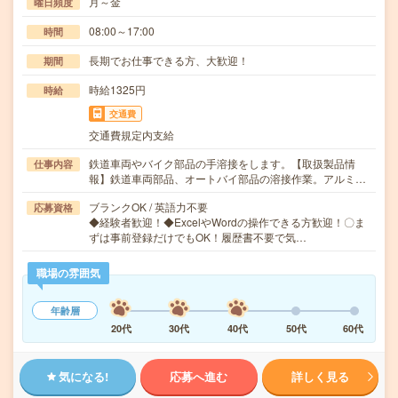
月～金
曜日頻度
08:00～17:00
時間
長期でお仕事できる方、大歓迎！
期間
時給1325円
時給
交通費
交通費規定内支給
鉄道車両やバイク部品の手溶接をします。【取扱製品情
仕事内容
報】鉄道車両部品、オートバイ部品の溶接作業。アルミ…
ブランクOK / 英語力不要
応募資格
◆経験者歓迎！◆ExcelやWordの操作できる方歓迎！〇ま
ずは事前登録だけでもOK！履歴書不要で気…
職場の雰囲気
年齢層
20代
30代
40代
50代
60代
気になる!
応募へ進む
詳しく見る