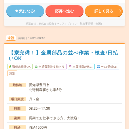
気になる!
応募へ進む
詳しく見る
派遣会社
株式会社綜合キャリアオプション 製造事業部（全国）
未読
掲載日
2026/08/10
【寮完備！】金属部品の並べ作業・検査/日払
いOK
職種未経験OK
交通費別途支給あり
土日祝日が休み
WEB登録OK
派遣
愛知県豊田市
勤務地
北野桝塚駅から車5分
月～金
曜日頻度
08:25～17:30
時間
長期でお仕事できる方、大歓迎！
期間
時給1500円
時給