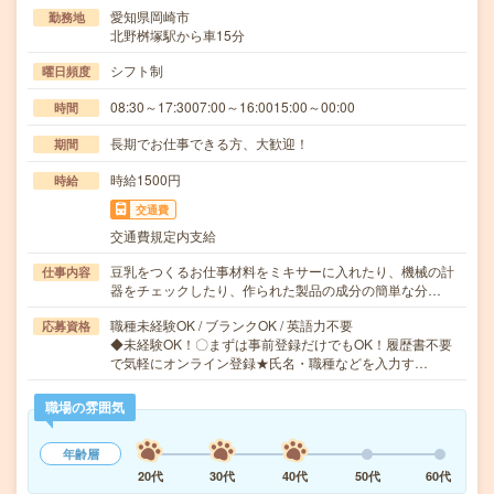
愛知県岡崎市
勤務地
北野桝塚駅から車15分
シフト制
曜日頻度
08:30～17:3007:00～16:0015:00～00:00
時間
長期でお仕事できる方、大歓迎！
期間
時給1500円
時給
交通費
交通費規定内支給
豆乳をつくるお仕事材料をミキサーに入れたり、機械の計
仕事内容
器をチェックしたり、作られた製品の成分の簡単な分…
職種未経験OK / ブランクOK / 英語力不要
応募資格
◆未経験OK！〇まずは事前登録だけでもOK！履歴書不要
で気軽にオンライン登録★氏名・職種などを入力す…
職場の雰囲気
年齢層
20代
30代
40代
50代
60代