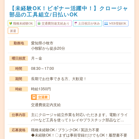
【未経験OK！ビギナー活躍中！】クロージャ
部品の工具組立/日払いOK
職種未経験OK
交通費別途支給あり
土日祝日が休み
WEB登録OK
派遣
愛知県小牧市
勤務地
小牧駅から徒歩20分
月～金
曜日頻度
08:30～17:00
時間
長期でお仕事できる方、大歓迎！
期間
時給1350円
時給
交通費
交通費規定内支給
主にクロージャ組立作業を対応いただきます。電動ドライ
仕事内容
バーなど工具を使ってトレイやプラスチック部品など…
職種未経験OK / ブランクOK / 英語力不要
応募資格
◆未経験OK！〇まずは事前登録だけでもOK！履歴書不要