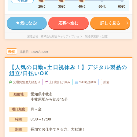
年齢層
20代
30代
40代
50代
60代
気になる!
応募へ進む
詳しく見る
派遣会社
株式会社綜合キャリアオプション 製造事業部（全国）
未読
掲載日
2026/08/09
【人気の日勤×土日祝休み！】デジタル製品の
組立/日払いOK
交通費別途支給あり
土日祝日が休み
WEB登録OK
派遣
愛知県小牧市
勤務地
小牧原駅から徒歩15分
月～金
曜日頻度
8:30～17:00
時間
長期でお仕事できる方、大歓迎！
期間