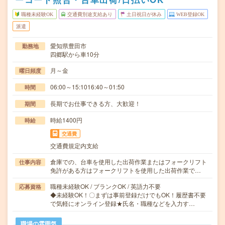
職種未経験OK
交通費別途支給あり
土日祝日が休み
WEB登録OK
派遣
愛知県豊田市
勤務地
四郷駅から車10分
月～金
曜日頻度
06:00～15:1016:40～01:50
時間
長期でお仕事できる方、大歓迎！
期間
時給1400円
時給
交通費
交通費規定内支給
倉庫での、台車を使用した出荷作業またはフォークリフト
仕事内容
免許がある方はフォークリフトを使用した出荷作業で…
職種未経験OK / ブランクOK / 英語力不要
応募資格
◆未経験OK！〇まずは事前登録だけでもOK！履歴書不要
で気軽にオンライン登録★氏名・職種などを入力す…
職場の雰囲気