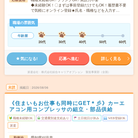
◆未経験OK！〇まずは事前登録だけでもOK！履歴書不要
で気軽にオンライン登録★氏名・職種などを入力す…
職場の雰囲気
年齢層
20代
30代
40代
50代
60代
気になる!
応募へ進む
詳しく見る
派遣会社
株式会社綜合キャリアオプション 製造事業部（全国）
未読
掲載日
2026/08/06
《住まいもお仕事も同時にGET＊彡》カーエ
アコン用コンプレッサの組立・部品供給
職種未経験OK
交通費別途支給あり
土日祝日が休み
WEB登録OK
派遣
愛知県刈谷市
勤務地