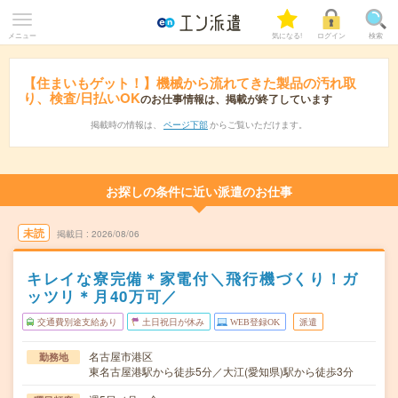
メニュー
気になる!
ログイン
検索
【住まいもゲット！】機械から流れてきた製品の汚れ取
り、検査/日払いOK
のお仕事情報は、掲載が終了しています
掲載時の情報は、
ページ下部
からご覧いただけます。
お探しの条件に近い派遣のお仕事
未読
掲載日
2026/08/06
キレイな寮完備＊家電付＼飛行機づくり！ガ
ッツリ＊月40万可／
交通費別途支給あり
土日祝日が休み
WEB登録OK
派遣
名古屋市港区
勤務地
東名古屋港駅から徒歩5分／大江(愛知県)駅から徒歩3分