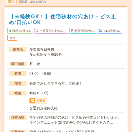
未読
掲載日
2026/08/06
【未経験OK！】住宅鉄材の穴あけ・ビス止
め/日払いOK
職種未経験OK
交通費別途支給あり
土日祝日が休み
WEB登録OK
派遣
愛知県春日井市
勤務地
多治見駅から車20分
月～金
曜日頻度
08:00～16:55
時間
長期でお仕事できる方、大歓迎！
期間
時給1800円
時給
交通費
交通費規定内支給
住宅部材の鉄材の穴あけ、ビス留め作業などを行います。
仕事内容
ラインでユニット(部屋の枠組み)が流れてくるので…
職種未経験OK / ブランクOK / 英語力不要
応募資格