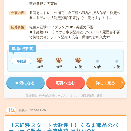
交通費規定内支給
皿替え…トレイの補充、次工程へ製品の搬入作業・測定作
仕事内容
業…製品の寸法測定(経験不要)すぐに働けます！【…
職種未経験OK / ブランクOK / 英語力不要
応募資格
◆未経験OK！〇まずは事前登録だけでもOK！履歴書不要
で気軽にオンライン登録★氏名・職種などを入力す…
職場の雰囲気
年齢層
20代
30代
40代
50代
60代
気になる!
応募へ進む
詳しく見る
派遣会社
株式会社綜合キャリアオプション 製造事業部（全国）
未読
掲載日
2026/08/06
【未経験スタート大歓迎！】くるま部品のバ
ーコード照合・台車出荷/日払いOK