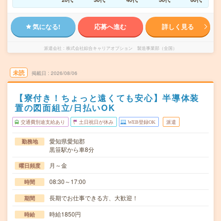
気になる!
応募へ進む
詳しく見る
派遣会社
株式会社綜合キャリアオプション 製造事業部（全国）
未読
掲載日
2026/08/06
【寮付き！ちょっと遠くても安心】半導体装
置の図面組立/日払いOK
交通費別途支給あり
土日祝日が休み
WEB登録OK
派遣
愛知県愛知郡
勤務地
黒笹駅から車8分
月～金
曜日頻度
08:30～17:00
時間
長期でお仕事できる方、大歓迎！
期間
時給1850円
時給