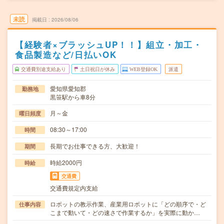
未読
掲載日
2026/08/06
【経験者×ブラッシュUP！！】組立・加工・
食品製造など/日払いOK
交通費別途支給あり
土日祝日が休み
WEB登録OK
派遣
愛知県愛知郡
勤務地
黒笹駅から車8分
月～金
曜日頻度
08:30～17:00
時間
長期でお仕事できる方、大歓迎！
期間
時給2000円
時給
交通費
交通費規定内支給
ロボットの教示作業、産業用ロボットに「どの順序で・ど
仕事内容
こまで動いて・どの速さで作業するか」を実際に動か…