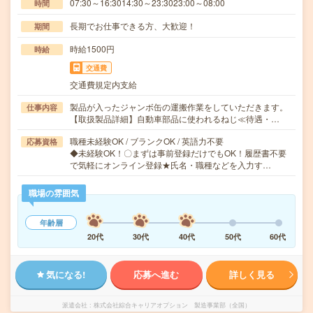
07:30～16:3014:30～23:3023:00～08:00
時間
長期でお仕事できる方、大歓迎！
期間
時給1500円
時給
交通費
交通費規定内支給
製品が入ったジャンボ缶の運搬作業をしていただきます。
仕事内容
【取扱製品詳細】自動車部品に使われるねじ≪待遇・…
職種未経験OK / ブランクOK / 英語力不要
応募資格
◆未経験OK！〇まずは事前登録だけでもOK！履歴書不要
で気軽にオンライン登録★氏名・職種などを入力す…
職場の雰囲気
年齢層
20代
30代
40代
50代
60代
気になる!
応募へ進む
詳しく見る
派遣会社
株式会社綜合キャリアオプション 製造事業部（全国）