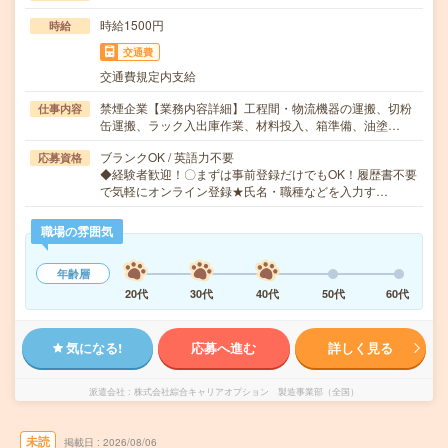
時給1500円
時給
交通費
交通費規定内支給
禁煙企業【業務内容詳細】工程間・物流機器の運搬、切粉
仕事内容
缶運搬、ラック入出庫作業、材料投入、箱準備、油塗…
ブランクOK / 英語力不要
応募資格
◆経験者歓迎！〇まずは事前登録だけでもOK！履歴書不要
で気軽にオンライン登録★氏名・職種などを入力す…
職場の雰囲気
年齢層
20代
30代
40代
50代
60代
気になる!
応募へ進む
詳しく見る
派遣会社
株式会社綜合キャリアオプション 製造事業部（全国）
未読
掲載日
2026/08/06