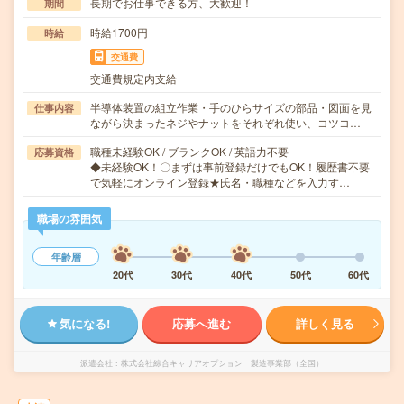
長期でお仕事できる方、大歓迎！
期間
時給1700円
時給
交通費
交通費規定内支給
半導体装置の組立作業・手のひらサイズの部品・図面を見
仕事内容
ながら決まったネジやナットをそれぞれ使い、コツコ…
職種未経験OK / ブランクOK / 英語力不要
応募資格
◆未経験OK！〇まずは事前登録だけでもOK！履歴書不要
で気軽にオンライン登録★氏名・職種などを入力す…
職場の雰囲気
年齢層
20代
30代
40代
50代
60代
気になる!
応募へ進む
詳しく見る
派遣会社
株式会社綜合キャリアオプション 製造事業部（全国）