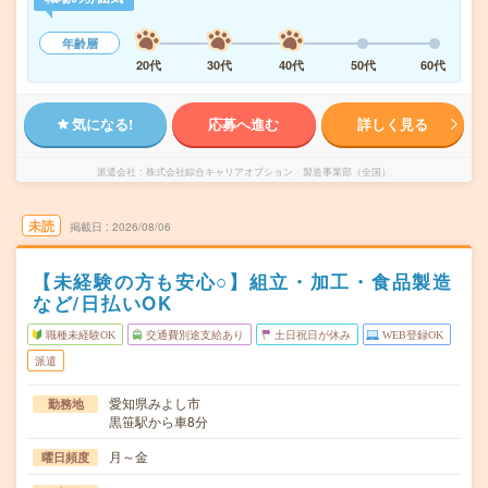
年齢層
20代
30代
40代
50代
60代
気になる!
応募へ進む
詳しく見る
派遣会社
株式会社綜合キャリアオプション 製造事業部（全国）
未読
掲載日
2026/08/06
【未経験の方も安心○】組立・加工・食品製造
など/日払いOK
職種未経験OK
交通費別途支給あり
土日祝日が休み
WEB登録OK
派遣
愛知県みよし市
勤務地
黒笹駅から車8分
月～金
曜日頻度