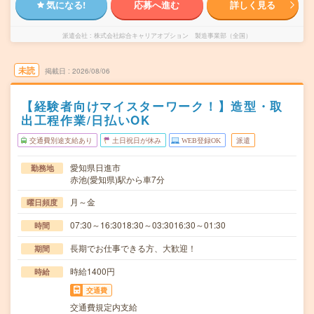
気になる!
応募へ進む
詳しく見る
派遣会社
株式会社綜合キャリアオプション 製造事業部（全国）
未読
掲載日
2026/08/06
【経験者向けマイスターワーク！】造型・取
出工程作業/日払いOK
交通費別途支給あり
土日祝日が休み
WEB登録OK
派遣
愛知県日進市
勤務地
赤池(愛知県)駅から車7分
月～金
曜日頻度
07:30～16:3018:30～03:3016:30～01:30
時間
長期でお仕事できる方、大歓迎！
期間
時給1400円
時給
交通費
交通費規定内支給