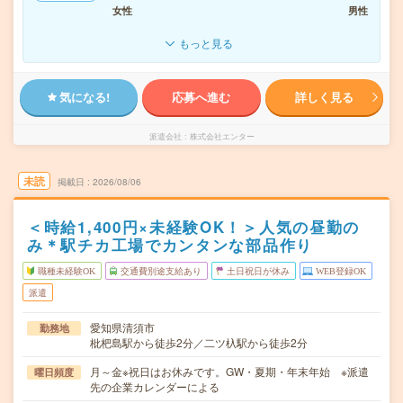
女性
男性
もっと見る
気になる!
応募へ進む
詳しく見る
派遣会社
株式会社エンター
未読
掲載日
2026/08/06
＜時給1,400円×未経験OK！＞人気の昼勤の
み＊駅チカ工場でカンタンな部品作り
職種未経験OK
交通費別途支給あり
土日祝日が休み
WEB登録OK
派遣
愛知県清須市
勤務地
枇杷島駅から徒歩2分／二ツ杁駅から徒歩2分
月～金※祝日はお休みです。GW・夏期・年末年始 ※派遣
曜日頻度
先の企業カレンダーによる