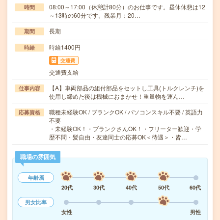
08:00～17:00（休憩計80分）のお仕事です。昼休休憩は12
時間
～13時の60分です。残業月：20…
長期
期間
時給1400円
時給
交通費
交通費支給
【A】車両部品の組付部品をセットし工具(トルクレンチ)を
仕事内容
使用し締めた後は機械におまかせ！重量物を運ん…
職種未経験OK / ブランクOK / パソコンスキル不要 / 英語力
応募資格
不要
・未経験OK！・ブランクさんOK！・フリーター歓迎・学
歴不問・髪自由・友達同士の応募OK＜待遇＞・皆…
職場の雰囲気
年齢層
20代
30代
40代
50代
60代
男女比率
女性
男性