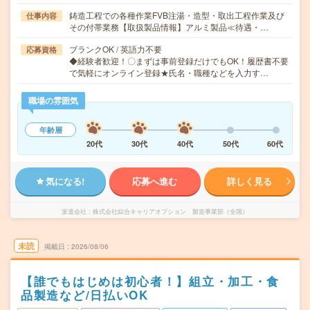
鋳造工程での各種作業FVB注湯・造型・取出工程作業及び
仕事内容
その付帯業務【取扱製品情報】アルミ製品≪待遇・…
ブランクOK / 英語力不要
応募資格
◆経験者歓迎！〇まずは事前登録だけでもOK！履歴書不要
で気軽にオンライン登録★氏名・職種などを入力す…
職場の雰囲気
年齢層
20代
30代
40代
50代
60代
気になる!
応募へ進む
詳しく見る
派遣会社
株式会社綜合キャリアオプション 製造事業部（全国）
未読
掲載日
2026/08/06
【誰でもはじめは初心者！】組立・加工・食
品製造など/日払いOK