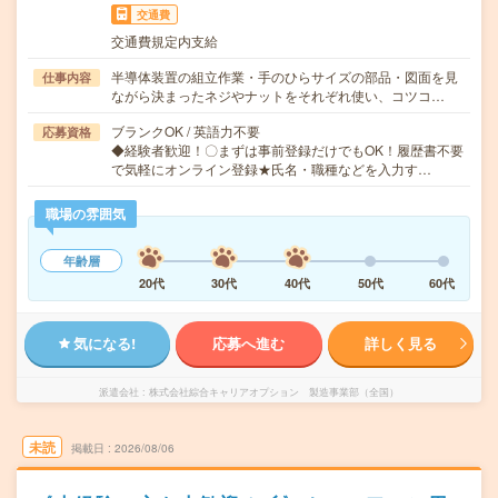
交通費
交通費規定内支給
半導体装置の組立作業・手のひらサイズの部品・図面を見
仕事内容
ながら決まったネジやナットをそれぞれ使い、コツコ…
ブランクOK / 英語力不要
応募資格
◆経験者歓迎！〇まずは事前登録だけでもOK！履歴書不要
で気軽にオンライン登録★氏名・職種などを入力す…
職場の雰囲気
年齢層
20代
30代
40代
50代
60代
気になる!
応募へ進む
詳しく見る
派遣会社
株式会社綜合キャリアオプション 製造事業部（全国）
未読
掲載日
2026/08/06