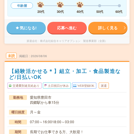
年齢層
20代
30代
40代
50代
60代
気になる!
応募へ進む
詳しく見る
派遣会社
株式会社綜合キャリアオプション 製造事業部（全国）
未読
掲載日
2026/08/06
【経験活かせる＊】組立・加工・食品製造な
ど/日払いOK
交通費別途支給あり
土日祝日が休み
WEB登録OK
派遣
愛知県豊田市
勤務地
四郷駅から車15分
月～金
曜日頻度
07:00～16:0018:00～03:00
時間
長期でお仕事できる方、大歓迎！
期間