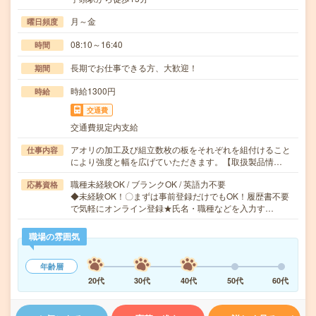
月～金
曜日頻度
08:10～16:40
時間
長期でお仕事できる方、大歓迎！
期間
時給1300円
時給
交通費
交通費規定内支給
アオリの加工及び組立数枚の板をそれぞれを組付けること
仕事内容
により強度と幅を広げていただきます。【取扱製品情…
職種未経験OK / ブランクOK / 英語力不要
応募資格
◆未経験OK！〇まずは事前登録だけでもOK！履歴書不要
で気軽にオンライン登録★氏名・職種などを入力す…
職場の雰囲気
年齢層
20代
30代
40代
50代
60代