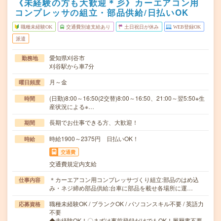
《未経験の方も大歓迎＊彡》カーエアコン用
コンプレッサの組立・部品供給/日払いOK
職種未経験OK
交通費別途支給あり
土日祝日が休み
WEB登録OK
派遣
愛知県刈谷市
勤務地
刈谷駅から車7分
月～金
曜日頻度
(日勤)8:00～16:50(2交替)8:00～16:50、21:00～翌5:50※生
時間
産状況による※…
長期でお仕事できる方、大歓迎！
期間
時給1900～2375円 日払いOK！
時給
交通費
交通費規定内支給
＊カーエアコン用コンプレッサづくり組立:部品のはめ込
仕事内容
み・ネジ締め部品供給:台車に部品を載せ各場所に運…
職種未経験OK / ブランクOK / パソコンスキル不要 / 英語力
応募資格
不要
◆未経験OK！〇まずは事前登録だけでもOK！履歴書不要