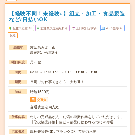
【経験不問！未経験○】組立・加工・食品製造
など/日払いOK
職種未経験OK
交通費別途支給あり
土日祝日が休み
WEB登録OK
派遣
愛知県みよし市
勤務地
黒笹駅から車8分
月～金
曜日頻度
08:00～17:0016:00～01:0000:00～09:00
時間
長期でお仕事できる方、大歓迎！
期間
時給1500円
時給
交通費
交通費規定内支給
ねじの完成品が入った箱の運搬作業をしていただきます。
仕事内容
【取扱製品詳細】自動車部品に使われるねじ≪待遇・…
職種未経験OK / ブランクOK / 英語力不要
応募資格