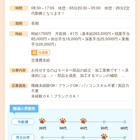
08:30～17:00 休憩：65分20:30～05:00 休憩：26分2交
時間
代勤務となります！
長期
期間
時給1700円 月収例：41万（基本給263,500円＋残業手当
時給
85,000円＋休出手当16,000円＋深夜手当25,5000円＋業務
手当20,000円）
交通費
交通費支給
お任せするのはモーター部品の組立・加工業務です！＜具
仕事内容
体的には…＞・部品を成形、加工するマシンの補助 …
職種未経験OK / ブランクOK / パソコンスキル不要 / 英語力
応募資格
不要
未経験ＯＫ！ブランクＯＫ！
職場の雰囲気
年齢層
20代
30代
40代
50代
60代
男女比率