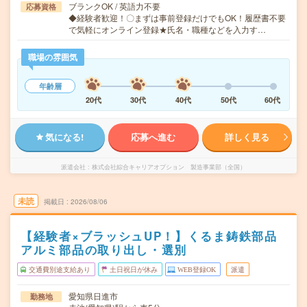
ブランクOK / 英語力不要
応募資格
◆経験者歓迎！〇まずは事前登録だけでもOK！履歴書不要
で気軽にオンライン登録★氏名・職種などを入力す…
職場の雰囲気
年齢層
20代
30代
40代
50代
60代
気になる!
応募へ進む
詳しく見る
派遣会社
株式会社綜合キャリアオプション 製造事業部（全国）
未読
掲載日
2026/08/06
【経験者×ブラッシュUP！】くるま鋳鉄部品
アルミ部品の取り出し・選別
交通費別途支給あり
土日祝日が休み
WEB登録OK
派遣
愛知県日進市
勤務地