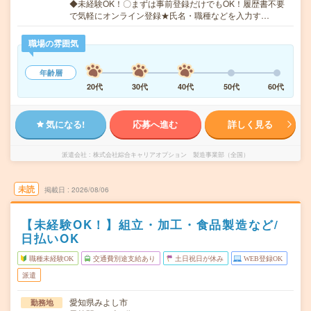
◆未経験OK！〇まずは事前登録だけでもOK！履歴書不要
で気軽にオンライン登録★氏名・職種などを入力す…
職場の雰囲気
年齢層
20代
30代
40代
50代
60代
気になる!
応募へ進む
詳しく見る
派遣会社
株式会社綜合キャリアオプション 製造事業部（全国）
未読
掲載日
2026/08/06
【未経験OK！】組立・加工・食品製造など/
日払いOK
職種未経験OK
交通費別途支給あり
土日祝日が休み
WEB登録OK
派遣
愛知県みよし市
勤務地