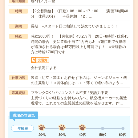
週5日／月～金
曜日頻度
【2交替勤務】《日勤》08：00～17：00 (実働7時間40
時間
分 休憩80分) ⇒昼休憩 12：…
長期 ※スタート日は相談して決めていきましょう！
期間
時給2000円！ 【月収例】43.2万円＝20日×8時間×残業45
時給
時間の場合 更に皆勤手当て1万円も♪ ※繁忙期で夜勤等
が追加される場合は45万円以上も可能です！ ※未経験の
方は時給1700円です
交通費
会社規定による
製造（組立・加工）お任せするのは、ジャンボジェット機
仕事内容
の主翼造り！＜具体的には…＞・薄くて軽い布のよう…
ブランクOK / パソコンスキル不要 / 英語力不要
応募資格
主翼づくりの経験をお持ちの方へ。航空機メーカーの製造
現場で、これまでの主翼製造の経験を活かせます。作…
職場の雰囲気
年齢層
20代
30代
40代
50代
60代