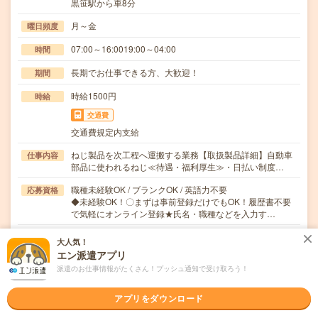
黒笹駅から車8分
月～金
曜日頻度
07:00～16:0019:00～04:00
時間
長期でお仕事できる方、大歓迎！
期間
時給1500円
時給
交通費
交通費規定内支給
ねじ製品を次工程へ運搬する業務【取扱製品詳細】自動車
仕事内容
部品に使われるねじ≪待遇・福利厚生≫・日払い制度…
職種未経験OK / ブランクOK / 英語力不要
応募資格
◆未経験OK！〇まずは事前登録だけでもOK！履歴書不要
で気軽にオンライン登録★氏名・職種などを入力す…
職場の雰囲気
大人気！
エン派遣アプリ
派遣のお仕事情報がたくさん！プッシュ通知で受け取ろう！
年齢層
20代
30代
40代
50代
60代
アプリをダウンロード