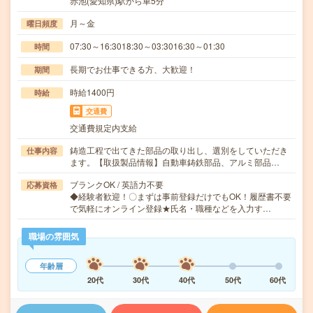
赤池(愛知県)駅から車5分
月～金
曜日頻度
07:30～16:3018:30～03:3016:30～01:30
時間
長期でお仕事できる方、大歓迎！
期間
時給1400円
時給
交通費
交通費規定内支給
鋳造工程で出てきた部品の取り出し、選別をしていただき
仕事内容
ます。【取扱製品情報】自動車鋳鉄部品、アルミ部品…
ブランクOK / 英語力不要
応募資格
◆経験者歓迎！〇まずは事前登録だけでもOK！履歴書不要
で気軽にオンライン登録★氏名・職種などを入力す…
職場の雰囲気
年齢層
20代
30代
40代
50代
60代