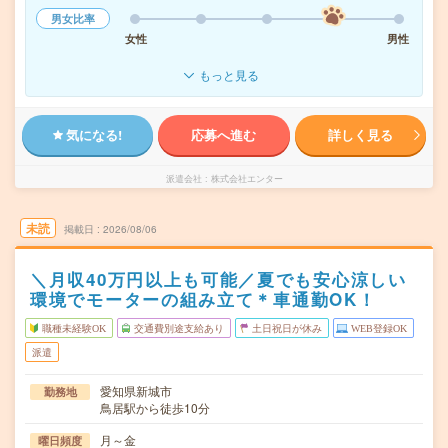
男女比率
女性
男性
もっと見る
気になる!
応募へ進む
詳しく見る
派遣会社
株式会社エンター
未読
掲載日
2026/08/06
＼月収40万円以上も可能／夏でも安心涼しい
環境でモーターの組み立て＊車通勤OK！
職種未経験OK
交通費別途支給あり
土日祝日が休み
WEB登録OK
派遣
愛知県新城市
勤務地
鳥居駅から徒歩10分
月～金
曜日頻度