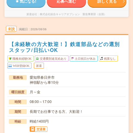
気になる!
応募へ進む
詳しく見る
派遣会社
株式会社綜合キャリアオプション 製造事業部（全国）
未読
掲載日
2026/08/06
【未経験の方大歓迎！】鉄道部品などの選別
スタッフ/日払いOK
職種未経験OK
交通費別途支給あり
土日祝日が休み
残業なし
WEB登録OK
派遣
愛知県春日井市
勤務地
神領駅から車10分
月～金
曜日頻度
08:00～17:00
時間
長期でお仕事できる方、大歓迎！
期間
時給1400円
時給
交通費