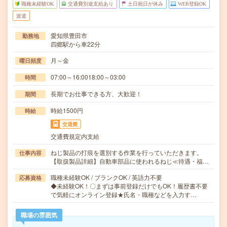
職種未経験OK
交通費別途支給あり
土日祝日が休み
WEB登録OK
派遣
愛知県豊田市
勤務地
四郷駅から車22分
月～金
曜日頻度
07:00～16:0018:00～03:00
時間
長期でお仕事できる方、大歓迎！
期間
時給1500円
時給
交通費
交通費規定内支給
ねじ製品の打痕を選別する作業を行っていただきます。
仕事内容
【取扱製品詳細】自動車部品に使われるねじ≪待遇・福…
職種未経験OK / ブランクOK / 英語力不要
応募資格
◆未経験OK！〇まずは事前登録だけでもOK！履歴書不要
で気軽にオンライン登録★氏名・職種などを入力す…
職場の雰囲気