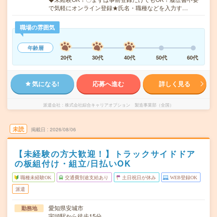
で気軽にオンライン登録★氏名・職種などを入力す…
職場の雰囲気
年齢層
20代
30代
40代
50代
60代
気になる!
応募へ進む
詳しく見る
派遣会社
株式会社綜合キャリアオプション 製造事業部（全国）
未読
掲載日
2026/08/06
【未経験の方大歓迎！】トラックサイドドア
の板組付け・組立/日払いOK
職種未経験OK
交通費別途支給あり
土日祝日が休み
WEB登録OK
派遣
愛知県安城市
勤務地
宇頭駅から徒歩15分