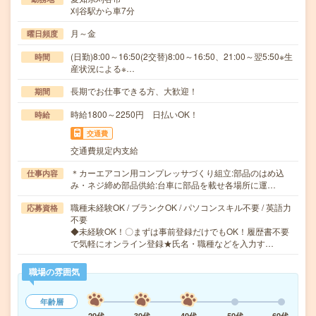
刈谷駅から車7分
月～金
曜日頻度
(日勤)8:00～16:50(2交替)8:00～16:50、21:00～翌5:50※生
時間
産状況による※…
長期でお仕事できる方、大歓迎！
期間
時給1800～2250円 日払いOK！
時給
交通費
交通費規定内支給
＊カーエアコン用コンプレッサづくり組立:部品のはめ込
仕事内容
み・ネジ締め部品供給:台車に部品を載せ各場所に運…
職種未経験OK / ブランクOK / パソコンスキル不要 / 英語力
応募資格
不要
◆未経験OK！〇まずは事前登録だけでもOK！履歴書不要
で気軽にオンライン登録★氏名・職種などを入力す…
職場の雰囲気
年齢層
20代
30代
40代
50代
60代