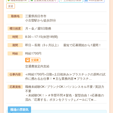
職種未経験OK
交通費別途支給あり
土日祝日が休み
WEB登録OK
派遣
三重県四日市市
勤務地
小古曽駅から徒歩20分
月～金／週5日勤務
曜日頻度
8:30～17:15(休憩1時間)
時間
即日～長期（3ヶ月以上） 最短で応募開始から1週間！
期間
時給1700円
時給
交通費
交通費規定内支給
≪時給1700円×日勤×土日祝休み≫プラスチックの原料の試
仕事内容
作に携わるお仕事！▼主な業務内容▼プラスチ…
職種未経験OK / ブランクOK / パソコンスキル不要 / 英語力
応募資格
不要
＜未経験OK！＞＃学歴不問＃髪色・髪型自由！○応募後の
流れ「応募する」ボタンをクリック↓メールにてw…
職場の雰囲気