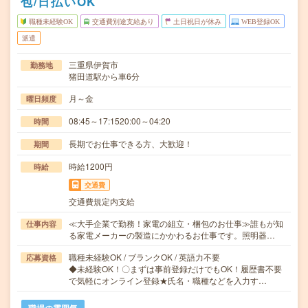
包/日払いOK
職種未経験OK
交通費別途支給あり
土日祝日が休み
WEB登録OK
派遣
三重県伊賀市
勤務地
猪田道駅から車6分
月～金
曜日頻度
08:45～17:1520:00～04:20
時間
長期でお仕事できる方、大歓迎！
期間
時給1200円
時給
交通費
交通費規定内支給
≪大手企業で勤務！家電の組立・梱包のお仕事≫誰もが知
仕事内容
る家電メーカーの製造にかかわるお仕事です。照明器…
職種未経験OK / ブランクOK / 英語力不要
応募資格
◆未経験OK！〇まずは事前登録だけでもOK！履歴書不要
で気軽にオンライン登録★氏名・職種などを入力す…