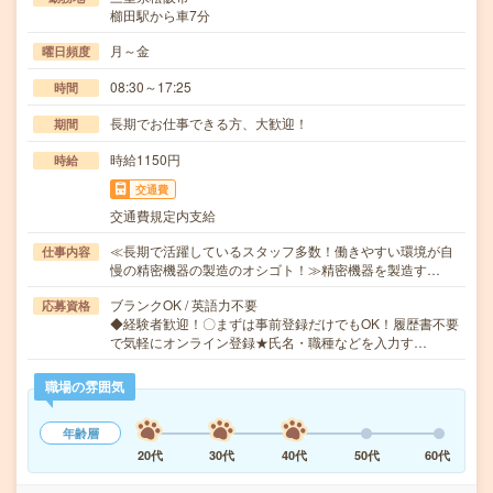
櫛田駅から車7分
月～金
曜日頻度
08:30～17:25
時間
長期でお仕事できる方、大歓迎！
期間
時給1150円
時給
交通費
交通費規定内支給
≪長期で活躍しているスタッフ多数！働きやすい環境が自
仕事内容
慢の精密機器の製造のオシゴト！≫精密機器を製造す…
ブランクOK / 英語力不要
応募資格
◆経験者歓迎！〇まずは事前登録だけでもOK！履歴書不要
で気軽にオンライン登録★氏名・職種などを入力す…
職場の雰囲気
年齢層
20代
30代
40代
50代
60代