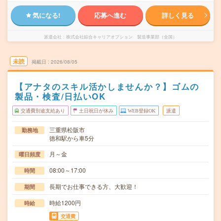
気になる!
応募へ進む
詳しく見る
派遣会社
株式会社綜合キャリアオプション 製造事業部（全国）
未読
掲載日
2026/08/05
【アナタのスキル活かしませんか？】ゴムの
製品・検査/日払いOK
交通費別途支給あり
土日祝日が休み
WEB登録OK
派遣
三重県松阪市
勤務地
徳和駅から車5分
月～金
曜日頻度
08:00～17:00
時間
長期でお仕事できる方、大歓迎！
期間
時給1200円
時給
交通費