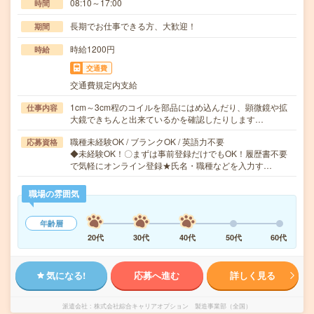
08:10～17:00
時間
長期でお仕事できる方、大歓迎！
期間
時給1200円
時給
交通費
交通費規定内支給
1cm～3cm程のコイルを部品にはめ込んだり、顕微鏡や拡
仕事内容
大鏡できちんと出来ているかを確認したりします…
職種未経験OK / ブランクOK / 英語力不要
応募資格
◆未経験OK！〇まずは事前登録だけでもOK！履歴書不要
で気軽にオンライン登録★氏名・職種などを入力す…
職場の雰囲気
年齢層
20代
30代
40代
50代
60代
気になる!
応募へ進む
詳しく見る
派遣会社
株式会社綜合キャリアオプション 製造事業部（全国）