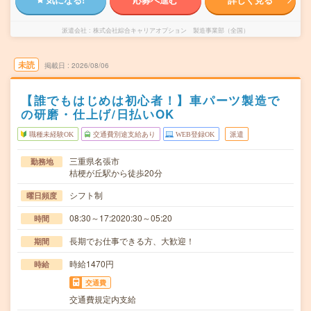
派遣会社
株式会社綜合キャリアオプション 製造事業部（全国）
未読
掲載日
2026/08/06
【誰でもはじめは初心者！】車パーツ製造で
の研磨・仕上げ/日払いOK
職種未経験OK
交通費別途支給あり
WEB登録OK
派遣
三重県名張市
勤務地
桔梗が丘駅から徒歩20分
シフト制
曜日頻度
08:30～17:2020:30～05:20
時間
長期でお仕事できる方、大歓迎！
期間
時給1470円
時給
交通費
交通費規定内支給