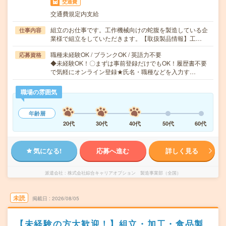
交通費
交通費規定内支給
組立のお仕事です。工作機械向けの蛇腹を製造している企
仕事内容
業様で組立をしていただきます。【取扱製品情報】工…
職種未経験OK / ブランクOK / 英語力不要
応募資格
◆未経験OK！〇まずは事前登録だけでもOK！履歴書不要
で気軽にオンライン登録★氏名・職種などを入力す…
職場の雰囲気
年齢層
20代
30代
40代
50代
60代
気になる!
応募へ進む
詳しく見る
派遣会社
株式会社綜合キャリアオプション 製造事業部（全国）
未読
掲載日
2026/08/05
【未経験の方大歓迎！】組立・加工・食品製