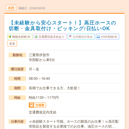
未読
掲載日
2026/08/05
【未経験から安心スタート！】高圧ホースの
切断・金具取付け・ピッキング/日払いOK
職種未経験OK
交通費別途支給あり
土日祝日が休み
WEB登録OK
派遣
三重県伊賀市
勤務地
市部駅から車5分
月～金
曜日頻度
08:00～16:40
時間
長期でお仕事できる方、大歓迎！
期間
時給1130～1170円
時給
交通費
交通費規定内支給
≪未経験スタート可能。ホースの製造のお仕事！≫高圧配
仕事内容
管部品を製造する企業様でのお仕事。油圧ホースの切…