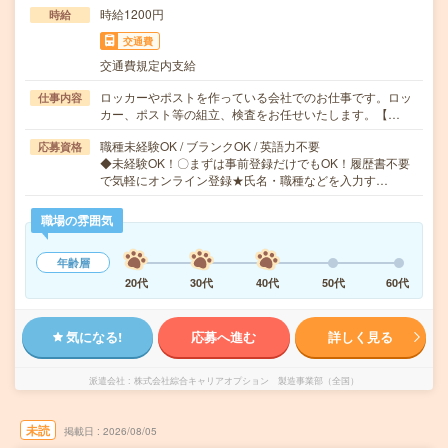
時給1200円
時給
交通費
交通費規定内支給
ロッカーやポストを作っている会社でのお仕事です。ロッ
仕事内容
カー、ポスト等の組立、検査をお任せいたします。【…
職種未経験OK / ブランクOK / 英語力不要
応募資格
◆未経験OK！〇まずは事前登録だけでもOK！履歴書不要
で気軽にオンライン登録★氏名・職種などを入力す…
職場の雰囲気
年齢層
20代
30代
40代
50代
60代
気になる!
応募へ進む
詳しく見る
派遣会社
株式会社綜合キャリアオプション 製造事業部（全国）
未読
掲載日
2026/08/05