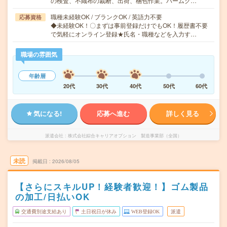
の検査、不織布の裁断、出荷、梱包作業。バームク…
職種未経験OK / ブランクOK / 英語力不要
応募資格
◆未経験OK！〇まずは事前登録だけでもOK！履歴書不要
で気軽にオンライン登録★氏名・職種などを入力す…
職場の雰囲気
年齢層
20代
30代
40代
50代
60代
気になる!
応募へ進む
詳しく見る
派遣会社
株式会社綜合キャリアオプション 製造事業部（全国）
未読
掲載日
2026/08/05
【さらにスキルUP！経験者歓迎！】ゴム製品
の加工/日払いOK
交通費別途支給あり
土日祝日が休み
WEB登録OK
派遣