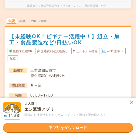
派遣会社
株式会社綜合キャリアオプション 製造事業部（全国）
未読
掲載日
2026/08/05
【未経験OK！ビギナー活躍中！】組立・加
工・食品製造など/日払いOK
職種未経験OK
交通費別途支給あり
土日祝日が休み
WEB登録OK
派遣
三重県四日市市
勤務地
霞ケ浦駅から徒歩5分
月～金
曜日頻度
08:00～17:00
時間
大人気！
長期でお仕事できる方、大歓迎！
期間
エン派遣アプリ
時給1200円
派遣のお仕事情報がたくさん！プッシュ通知で受け取ろう！
時給
交通費
アプリをダウンロード
交通費規定内支給