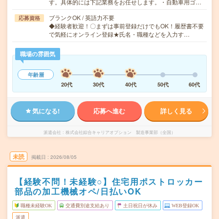
す。具体的には下記業務をお任せします。・自動車用ゴ…
ブランクOK / 英語力不要
応募資格
◆経験者歓迎！〇まずは事前登録だけでもOK！履歴書不要
で気軽にオンライン登録★氏名・職種などを入力す…
職場の雰囲気
年齢層
20代
30代
40代
50代
60代
気になる!
応募へ進む
詳しく見る
派遣会社
株式会社綜合キャリアオプション 製造事業部（全国）
未読
掲載日
2026/08/05
【経験不問！未経験○】住宅用ポストロッカー
部品の加工機械オペ/日払いOK
職種未経験OK
交通費別途支給あり
土日祝日が休み
WEB登録OK
派遣