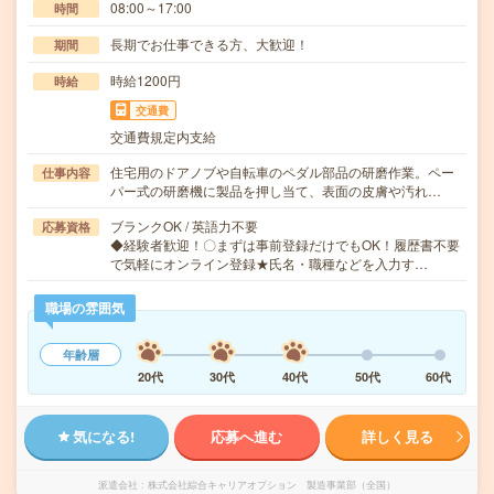
08:00～17:00
時間
長期でお仕事できる方、大歓迎！
期間
時給1200円
時給
交通費
交通費規定内支給
住宅用のドアノブや自転車のペダル部品の研磨作業。ペー
仕事内容
パー式の研磨機に製品を押し当て、表面の皮膚や汚れ…
ブランクOK / 英語力不要
応募資格
◆経験者歓迎！〇まずは事前登録だけでもOK！履歴書不要
で気軽にオンライン登録★氏名・職種などを入力す…
職場の雰囲気
年齢層
20代
30代
40代
50代
60代
気になる!
応募へ進む
詳しく見る
派遣会社
株式会社綜合キャリアオプション 製造事業部（全国）