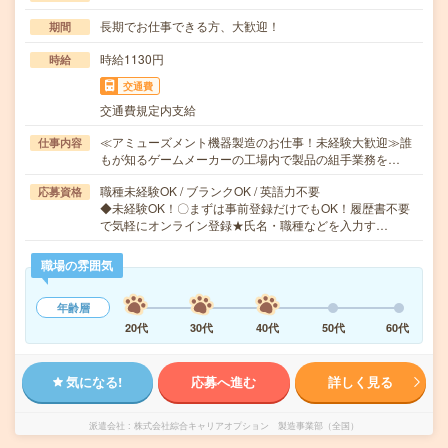
長期でお仕事できる方、大歓迎！
期間
時給1130円
時給
交通費
交通費規定内支給
≪アミューズメント機器製造のお仕事！未経験大歓迎≫誰
仕事内容
もが知るゲームメーカーの工場内で製品の組手業務を…
職種未経験OK / ブランクOK / 英語力不要
応募資格
◆未経験OK！〇まずは事前登録だけでもOK！履歴書不要
で気軽にオンライン登録★氏名・職種などを入力す…
職場の雰囲気
年齢層
20代
30代
40代
50代
60代
気になる!
応募へ進む
詳しく見る
派遣会社
株式会社綜合キャリアオプション 製造事業部（全国）