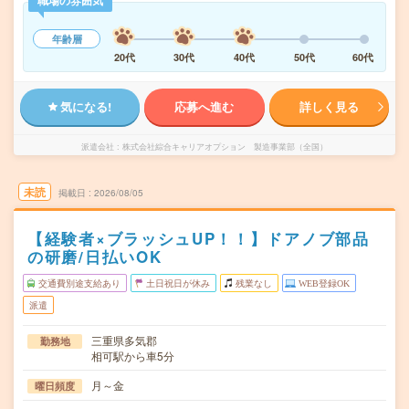
職場の雰囲気
年齢層
20代
30代
40代
50代
60代
気になる!
応募へ進む
詳しく見る
派遣会社
株式会社綜合キャリアオプション 製造事業部（全国）
未読
掲載日
2026/08/05
【経験者×ブラッシュUP！！】ドアノブ部品
の研磨/日払いOK
交通費別途支給あり
土日祝日が休み
残業なし
WEB登録OK
派遣
三重県多気郡
勤務地
相可駅から車5分
月～金
曜日頻度