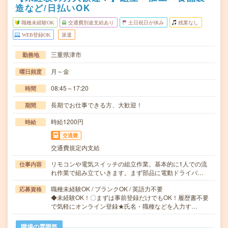
造など/日払いOK
職種未経験OK
交通費別途支給あり
土日祝日が休み
残業なし
WEB登録OK
派遣
三重県津市
勤務地
月～金
曜日頻度
08:45～17:20
時間
長期でお仕事できる方、大歓迎！
期間
時給1200円
時給
交通費
交通費規定内支給
リモコンや電気スイッチの組立作業。基本的に1人での流
仕事内容
れ作業で組み立ていきます。まず部品に電動ドライバ…
職種未経験OK / ブランクOK / 英語力不要
応募資格
◆未経験OK！〇まずは事前登録だけでもOK！履歴書不要
で気軽にオンライン登録★氏名・職種などを入力す…
職場の雰囲気