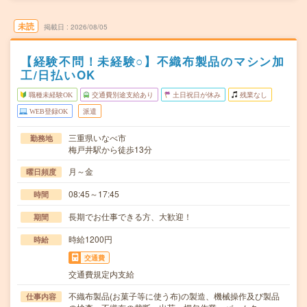
未読
掲載日
2026/08/05
【経験不問！未経験○】不織布製品のマシン加
工/日払いOK
職種未経験OK
交通費別途支給あり
土日祝日が休み
残業なし
WEB登録OK
派遣
三重県いなべ市
勤務地
梅戸井駅から徒歩13分
月～金
曜日頻度
08:45～17:45
時間
長期でお仕事できる方、大歓迎！
期間
時給1200円
時給
交通費
交通費規定内支給
不織布製品(お菓子等に使う布)の製造、機械操作及び製品
仕事内容