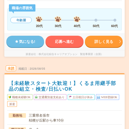
職場の雰囲気
年齢層
20代
30代
40代
50代
60代
気になる!
応募へ進む
詳しく見る
派遣会社
株式会社綜合キャリアオプション 製造事業部（全国）
未読
掲載日
2026/08/05
【未経験スタート大歓迎！】くるま用継手部
品の組立・検査/日払いOK
職種未経験OK
交通費別途支給あり
土日祝日が休み
WEB登録OK
派遣
三重県名張市
勤務地
桔梗が丘駅から車10分