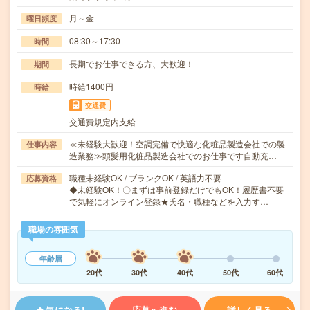
月～金
曜日頻度
08:30～17:30
時間
長期でお仕事できる方、大歓迎！
期間
時給1400円
時給
交通費
交通費規定内支給
≪未経験大歓迎！空調完備で快適な化粧品製造会社での製
仕事内容
造業務≫頭髪用化粧品製造会社でのお仕事です自動充…
職種未経験OK / ブランクOK / 英語力不要
応募資格
◆未経験OK！〇まずは事前登録だけでもOK！履歴書不要
で気軽にオンライン登録★氏名・職種などを入力す…
職場の雰囲気
年齢層
20代
30代
40代
50代
60代
気になる!
応募へ進む
詳しく見る