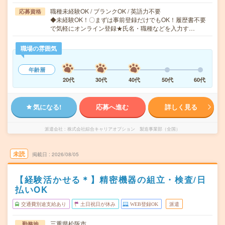
職種未経験OK / ブランクOK / 英語力不要
応募資格
◆未経験OK！〇まずは事前登録だけでもOK！履歴書不要
で気軽にオンライン登録★氏名・職種などを入力す…
職場の雰囲気
年齢層
20代
30代
40代
50代
60代
気になる!
応募へ進む
詳しく見る
派遣会社
株式会社綜合キャリアオプション 製造事業部（全国）
未読
掲載日
2026/08/05
【経験活かせる＊】精密機器の組立・検査/日
払いOK
交通費別途支給あり
土日祝日が休み
WEB登録OK
派遣
三重県松阪市
勤務地