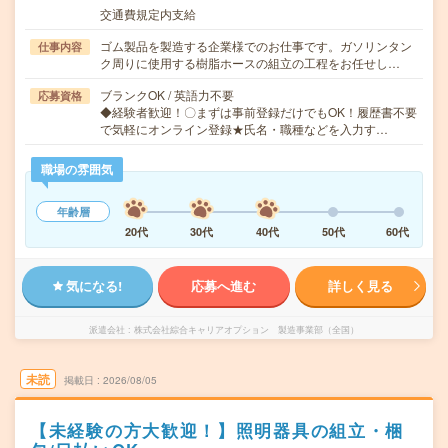
交通費規定内支給
ゴム製品を製造する企業様でのお仕事です。ガソリンタン
仕事内容
ク周りに使用する樹脂ホースの組立の工程をお任せし…
ブランクOK / 英語力不要
応募資格
◆経験者歓迎！〇まずは事前登録だけでもOK！履歴書不要
で気軽にオンライン登録★氏名・職種などを入力す…
職場の雰囲気
年齢層
20代
30代
40代
50代
60代
気になる!
応募へ進む
詳しく見る
派遣会社
株式会社綜合キャリアオプション 製造事業部（全国）
未読
掲載日
2026/08/05
【未経験の方大歓迎！】照明器具の組立・梱