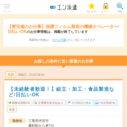
メニュー
気になる!
ログイン
検索
【寮完備のお仕事】保護フィルム製造の機械オペレーター/
日払いOK
のお仕事情報は、掲載が終了しています
掲載時の情報は、
ページ下部
からご覧いただけます。
お探しの条件に近い派遣のお仕事
未読
掲載日
2026/08/06
【未経験者歓迎！】組立・加工・食品製造な
ど/日払いOK
職種未経験OK
交通費別途支給あり
土日祝日が休み
WEB登録OK
派遣
三重県伊賀市
勤務地
桑町駅から車7分