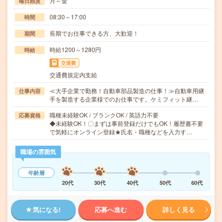
月～金
曜日頻度
08:30～17:00
時間
長期でお仕事できる方、大歓迎！
期間
時給1200～1280円
時給
交通費
交通費規定内支給
≪大手企業で勤務！自動車部品製造の仕事！≫自動車用継
仕事内容
手を製造する企業様でのお仕事です。ケミフィット継…
職種未経験OK / ブランクOK / 英語力不要
応募資格
◆未経験OK！〇まずは事前登録だけでもOK！履歴書不要
で気軽にオンライン登録★氏名・職種などを入力す…
職場の雰囲気
年齢層
20代
30代
40代
50代
60代
気になる!
応募へ進む
詳しく見る