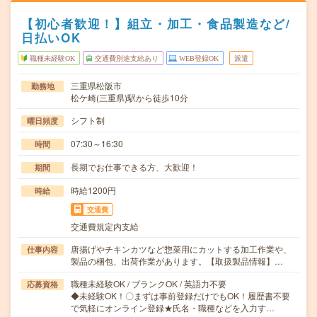
【初心者歓迎！】組立・加工・食品製造など/
日払いOK
職種未経験OK
交通費別途支給あり
WEB登録OK
派遣
三重県松阪市
勤務地
松ケ崎(三重県)駅から徒歩10分
シフト制
曜日頻度
07:30～16:30
時間
長期でお仕事できる方、大歓迎！
期間
時給1200円
時給
交通費
交通費規定内支給
唐揚げやチキンカツなど惣菜用にカットする加工作業や、
仕事内容
製品の梱包、出荷作業があります。【取扱製品情報】…
職種未経験OK / ブランクOK / 英語力不要
応募資格
◆未経験OK！〇まずは事前登録だけでもOK！履歴書不要
で気軽にオンライン登録★氏名・職種などを入力す…