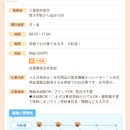
三重県伊賀市
勤務地
西大手駅から徒歩12分
月～金
曜日頻度
08:00～17:00
時間
長期でお仕事できる方、大歓迎！
期間
時給1200円
時給
交通費
交通費規定内支給
≪土日祝休み！住宅用品の製造機械オペレーター！≫住宅
仕事内容
用金属製品製造する企業様でのお仕事です。住宅用ポ…
職種未経験OK / ブランクOK / 英語力不要
応募資格
◆未経験OK！〇まずは事前登録だけでもOK！履歴書不要
で気軽にオンライン登録★氏名・職種などを入力す…
職場の雰囲気
年齢層