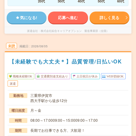
20代
30代
40代
50代
60代
気になる!
応募へ進む
詳しく見る
派遣会社
株式会社綜合キャリアオプション 製造事業部（全国）
未読
掲載日
2026/08/05
【未経験でも大丈夫＊】品質管理/日払いOK
職種未経験OK
交通費別途支給あり
土日祝日が休み
WEB登録OK
派遣
三重県伊賀市
勤務地
西大手駅から徒歩12分
月～金
曜日頻度
08:00～17:0009:00～15:0009:00～17:00
時間
長期でお仕事できる方、大歓迎！
期間