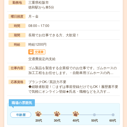
三重県松阪市
勤務地
徳和駅から車5分
月～金
曜日頻度
08:00～17:00
時間
長期でお仕事できる方、大歓迎！
期間
時給1200円
時給
交通費
交通費規定内支給
ゴム製品を製造する企業様でのお仕事です。ゴムホースの
仕事内容
加工工程をお任せします。・自動車用ゴムホースの内…
ブランクOK / 英語力不要
応募資格
◆経験者歓迎！〇まずは事前登録だけでもOK！履歴書不要
で気軽にオンライン登録★氏名・職種などを入力す…
職場の雰囲気
年齢層
20代
30代
40代
50代
60代