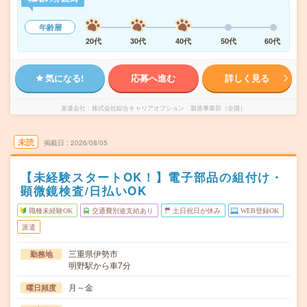
年齢層
20代
30代
40代
50代
60代
気になる!
応募へ進む
詳しく見る
派遣会社
株式会社綜合キャリアオプション 製造事業部（全国）
未読
掲載日
2026/08/05
【未経験スタートOK！】電子部品の組付け・
顕微鏡検査/日払いOK
職種未経験OK
交通費別途支給あり
土日祝日が休み
WEB登録OK
派遣
三重県伊勢市
勤務地
明野駅から車7分
月～金
曜日頻度