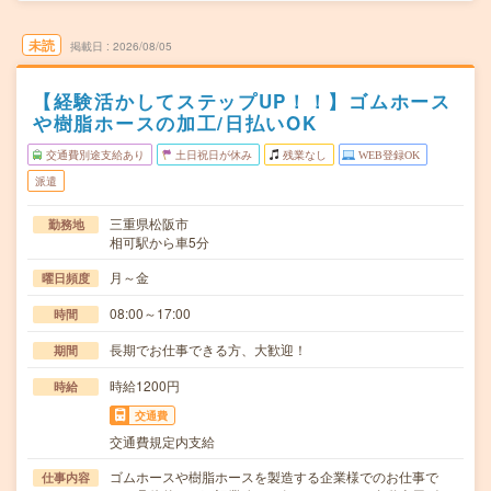
未読
掲載日
2026/08/05
【経験活かしてステップUP！！】ゴムホース
や樹脂ホースの加工/日払いOK
交通費別途支給あり
土日祝日が休み
残業なし
WEB登録OK
派遣
三重県松阪市
勤務地
相可駅から車5分
月～金
曜日頻度
08:00～17:00
時間
長期でお仕事できる方、大歓迎！
期間
時給1200円
時給
交通費
交通費規定内支給
ゴムホースや樹脂ホースを製造する企業様でのお仕事で
仕事内容