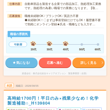
自動車部品を製造する企業での部品加工、熱処理加工業務
仕事内容
です。熱処理の為暑い職場での業務になります。【取…
職種未経験OK / ブランクOK / 英語力不要
応募資格
◆未経験OK！〇まずは事前登録だけでもOK！履歴書不要
で気軽にオンライン登録★氏名・職種などを入力す…
職場の雰囲気
年齢層
20代
30代
40代
50代
60代
気になる!
応募へ進む
詳しく見る
派遣会社
株式会社綜合キャリアオプション 製造事業部（全国）
未読
掲載日
2026/08/05
高時給1700円！平日のみ×残業少なめ！化学
製造補助○_H139804