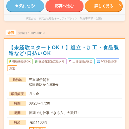
気になる!
応募へ進む
詳しく見る
派遣会社
株式会社綜合キャリアオプション 製造事業部（全国）
未読
掲載日
2026/08/05
【未経験スタートOK！】組立・加工・食品製
造など/日払いOK
職種未経験OK
交通費別途支給あり
土日祝日が休み
WEB登録OK
派遣
三重県伊賀市
勤務地
猪田道駅から車6分
月～金
曜日頻度
08:20～17:30
時間
長期でお仕事できる方、大歓迎！
期間
時給1160円
時給