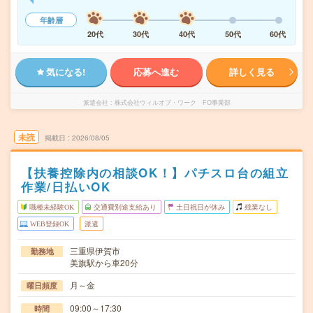
年齢層
20代
30代
40代
50代
60代
気になる!
応募へ進む
詳しく見る
派遣会社
株式会社ウィルオブ・ワーク FO事業部
未読
掲載日
2026/08/05
【扶養控除内の相談OK！】パチスロ台の組立
作業/日払いOK
職種未経験OK
交通費別途支給あり
土日祝日が休み
残業なし
WEB登録OK
派遣
三重県伊賀市
勤務地
美旗駅から車20分
月～金
曜日頻度
09:00～17:30
時間