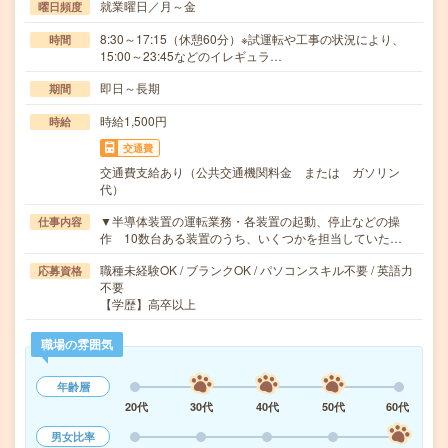
就業曜日／月～金
曜日頻度
8:30～17:15（休憩60分）※試運転や工事の状況により、
時間
15:00～23:45などのイレギュラ…
即日～長期
期間
時給1,500円
時給
交通費
交通費支給あり（公共交通機関料金 または ガソリン
代）
▼半導体装置の運転業務・各装置の起動、停止などの操
仕事内容
作 10数台ある装置のうち、いくつかを担当していた…
職種未経験OK / ブランクOK / パソコンスキル不要 / 英語力
応募資格
不要
【学歴】高卒以上
職場の雰囲気
年齢層
20代
30代
40代
50代
60代
男女比率