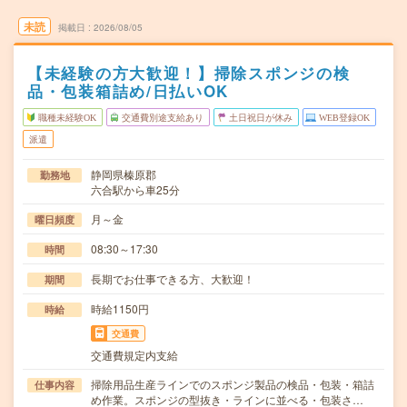
未読
掲載日
2026/08/05
【未経験の方大歓迎！】掃除スポンジの検
品・包装箱詰め/日払いOK
職種未経験OK
交通費別途支給あり
土日祝日が休み
WEB登録OK
派遣
静岡県榛原郡
勤務地
六合駅から車25分
月～金
曜日頻度
08:30～17:30
時間
長期でお仕事できる方、大歓迎！
期間
時給1150円
時給
交通費
交通費規定内支給
掃除用品生産ラインでのスポンジ製品の検品・包装・箱詰
仕事内容
め作業。スポンジの型抜き・ラインに並べる・包装さ…