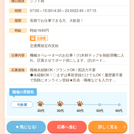
シフト制
曜日頻度
07:00～15:3014:30～23:0022:45～07:15
時間
長期でお仕事できる方、大歓迎！
期間
時給1640円
時給
交通費
交通費規定内支給
機械オペレーターのお仕事！(1)木材チップを熱処理機に入
仕事内容
れ、圧着させてボード状にします。(2)ボード…
職種未経験OK / ブランクOK / 英語力不要
応募資格
◆未経験OK！〇まずは事前登録だけでもOK！履歴書不要
で気軽にオンライン登録★氏名・職種などを入力す…
職場の雰囲気
年齢層
20代
30代
40代
50代
60代
気になる!
応募へ進む
詳しく見る