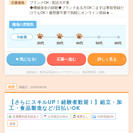
ブランクOK / 英語力不要
応募資格
◆機械保全の経験◆ブランクある方OK〇まずは事前登録だ
けでもOK！履歴書不要で気軽にオンライン登録★…
職場の雰囲気
年齢層
20代
30代
40代
50代
60代
気になる!
応募へ進む
詳しく見る
派遣会社
株式会社綜合キャリアオプション 製造事業部（全国）
未読
掲載日
2026/08/06
【さらにスキルUP！経験者歓迎！】組立・加
工・食品製造など/日払いOK
交通費別途支給あり
土日祝日が休み
残業なし
WEB登録OK
派遣