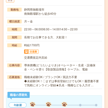
派遣
静岡県御殿場市
勤務地
南御殿場駅から徒歩40分
月～金
曜日頻度
22:00～06:0006:00～14:0014:00～22:00
時間
長期でお仕事できる方、大歓迎！
期間
時給1700円
時給
交通費
交通費規定内支給
導体撚機(どうたいよりき)オペレーター・生産・設備保
仕事内容
全・ペンキ塗り【取扱製品情報】ケーブル、電線
職種未経験OK / ブランクOK / 英語力不要
応募資格
◆未経験OK！〇まずは事前登録だけでもOK！履歴書不要
で気軽にオンライン登録★氏名・職種などを入力す…
職場の雰囲気
年齢層