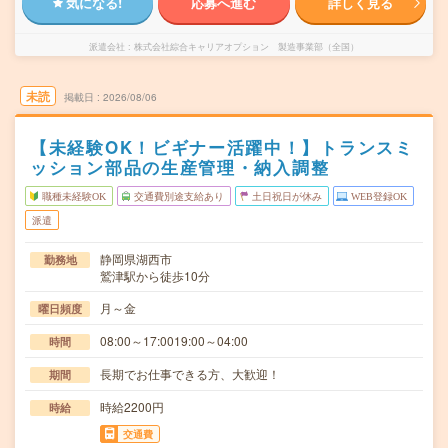
気になる!
応募へ進む
詳しく見る
派遣会社
株式会社綜合キャリアオプション 製造事業部（全国）
未読
掲載日
2026/08/06
【未経験OK！ビギナー活躍中！】トランスミ
ッション部品の生産管理・納入調整
職種未経験OK
交通費別途支給あり
土日祝日が休み
WEB登録OK
派遣
静岡県湖西市
勤務地
鷲津駅から徒歩10分
月～金
曜日頻度
08:00～17:0019:00～04:00
時間
長期でお仕事できる方、大歓迎！
期間
時給2200円
時給
交通費