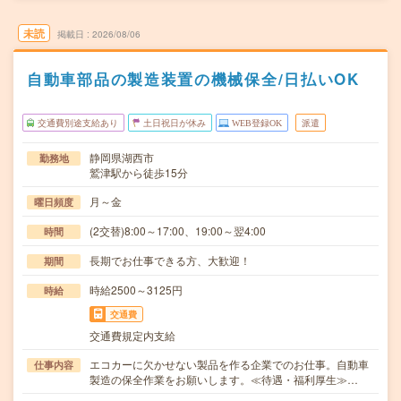
未読
掲載日
2026/08/06
自動車部品の製造装置の機械保全/日払いOK
交通費別途支給あり
土日祝日が休み
WEB登録OK
派遣
静岡県湖西市
勤務地
鷲津駅から徒歩15分
月～金
曜日頻度
(2交替)8:00～17:00、19:00～翌4:00
時間
長期でお仕事できる方、大歓迎！
期間
時給2500～3125円
時給
交通費
交通費規定内支給
エコカーに欠かせない製品を作る企業でのお仕事。自動車
仕事内容
製造の保全作業をお願いします。≪待遇・福利厚生≫…