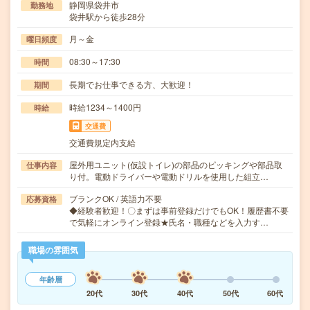
静岡県袋井市
勤務地
袋井駅から徒歩28分
月～金
曜日頻度
08:30～17:30
時間
長期でお仕事できる方、大歓迎！
期間
時給1234～1400円
時給
交通費
交通費規定内支給
屋外用ユニット(仮設トイレ)の部品のピッキングや部品取
仕事内容
り付。電動ドライバーや電動ドリルを使用した組立…
ブランクOK / 英語力不要
応募資格
◆経験者歓迎！〇まずは事前登録だけでもOK！履歴書不要
で気軽にオンライン登録★氏名・職種などを入力す…
職場の雰囲気
年齢層
20代
30代
40代
50代
60代