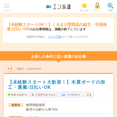
メニュー
気になる!
ログイン
検索
【未経験スタートOK！】くるま小型部品の組立・目視検
査/日払いOK
のお仕事情報は、掲載が終了しています
掲載時の情報は、
ページ下部
からご覧いただけます。
お探しの条件に近い派遣のお仕事
未読
掲載日
2026/08/06
【未経験スタート大歓迎！】木質ボードの加
工・運搬/日払いOK
職種未経験OK
交通費別途支給あり
WEB登録OK
派遣
静岡県駿東郡
勤務地
駿河小山駅から車10分