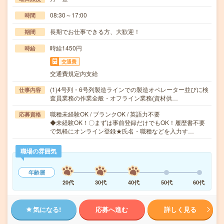
08:30～17:00
時間
長期でお仕事できる方、大歓迎！
期間
時給1450円
時給
交通費
交通費規定内支給
(1)4号列・6号列製造ラインでの製造オペレーター並びに検
仕事内容
査員業務の作業全般・オフライン業務(資材供…
職種未経験OK / ブランクOK / 英語力不要
応募資格
◆未経験OK！〇まずは事前登録だけでもOK！履歴書不要
で気軽にオンライン登録★氏名・職種などを入力す…
職場の雰囲気
年齢層
20代
30代
40代
50代
60代
気になる!
応募へ進む
詳しく見る