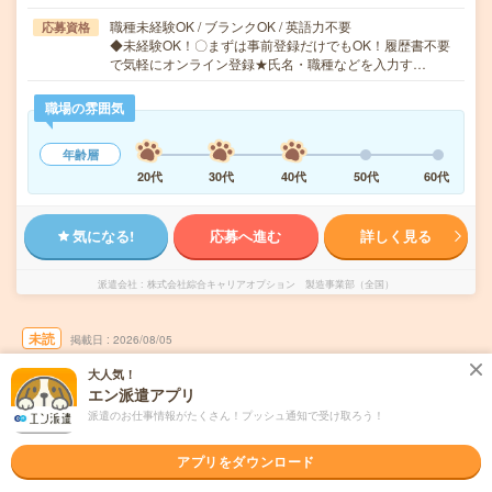
職種未経験OK / ブランクOK / 英語力不要
応募資格
◆未経験OK！〇まずは事前登録だけでもOK！履歴書不要
で気軽にオンライン登録★氏名・職種などを入力す…
職場の雰囲気
年齢層
20代
30代
40代
50代
60代
気になる!
応募へ進む
詳しく見る
派遣会社
株式会社綜合キャリアオプション 製造事業部（全国）
未読
掲載日
2026/08/05
大人気！
【未経験でも活躍できる！】ワイヤーハーネ
エン派遣アプリ
スの端子圧着・溶着/日払いOK
派遣のお仕事情報がたくさん！プッシュ通知で受け取ろう！
職種未経験OK
交通費別途支給あり
土日祝日が休み
WEB登録OK
アプリをダウンロード
派遣