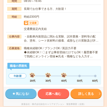
08:00～16:45
時間
長期でお仕事できる方、大歓迎！
期間
時給2300円
時給
交通費
交通費規定内支給
・自動車内装部品に関わる実験、試作業務・塗料等の配
仕事内容
合、塗布、シート状材料の接着、成形などの実験及び評…
職種未経験OK / ブランクOK / 英語力不要
応募資格
◆未経験OK！〇まずは事前登録だけでもOK！履歴書不要
で気軽にオンライン登録★氏名・職種などを入力す…
職場の雰囲気
年齢層
20代
30代
40代
50代
60代
気になる!
応募へ進む
詳しく見る
派遣会社
株式会社綜合キャリアオプション 製造事業部（全国）