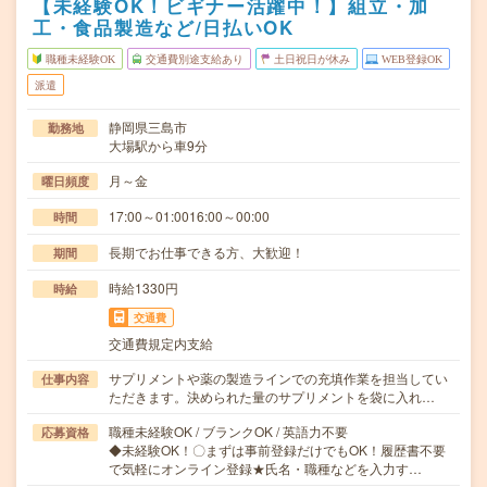
【未経験OK！ビギナー活躍中！】組立・加
工・食品製造など/日払いOK
職種未経験OK
交通費別途支給あり
土日祝日が休み
WEB登録OK
派遣
静岡県三島市
勤務地
大場駅から車9分
月～金
曜日頻度
17:00～01:0016:00～00:00
時間
長期でお仕事できる方、大歓迎！
期間
時給1330円
時給
交通費
交通費規定内支給
サプリメントや薬の製造ラインでの充填作業を担当してい
仕事内容
ただきます。決められた量のサプリメントを袋に入れ…
職種未経験OK / ブランクOK / 英語力不要
応募資格
◆未経験OK！〇まずは事前登録だけでもOK！履歴書不要
で気軽にオンライン登録★氏名・職種などを入力す…