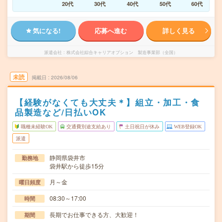
20代
30代
40代
50代
60代
気になる!
応募へ進む
詳しく見る
派遣会社
株式会社綜合キャリアオプション 製造事業部（全国）
未読
掲載日
2026/08/06
【経験がなくても大丈夫＊】組立・加工・食
品製造など/日払いOK
職種未経験OK
交通費別途支給あり
土日祝日が休み
WEB登録OK
派遣
静岡県袋井市
勤務地
袋井駅から徒歩15分
月～金
曜日頻度
08:30～17:00
時間
長期でお仕事できる方、大歓迎！
期間