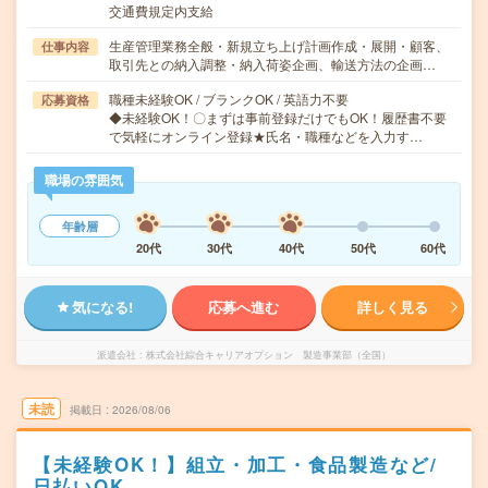
交通費規定内支給
生産管理業務全般・新規立ち上げ計画作成・展開・顧客、
仕事内容
取引先との納入調整・納入荷姿企画、輸送方法の企画…
職種未経験OK / ブランクOK / 英語力不要
応募資格
◆未経験OK！〇まずは事前登録だけでもOK！履歴書不要
で気軽にオンライン登録★氏名・職種などを入力す…
職場の雰囲気
年齢層
20代
30代
40代
50代
60代
気になる!
応募へ進む
詳しく見る
派遣会社
株式会社綜合キャリアオプション 製造事業部（全国）
未読
掲載日
2026/08/06
【未経験OK！】組立・加工・食品製造など/
日払いOK