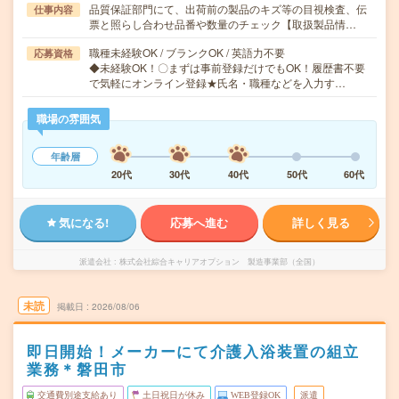
品質保証部門にて、出荷前の製品のキズ等の目視検査、伝
仕事内容
票と照らし合わせ品番や数量のチェック【取扱製品情…
職種未経験OK / ブランクOK / 英語力不要
応募資格
◆未経験OK！〇まずは事前登録だけでもOK！履歴書不要
で気軽にオンライン登録★氏名・職種などを入力す…
職場の雰囲気
年齢層
20代
30代
40代
50代
60代
気になる!
応募へ進む
詳しく見る
派遣会社
株式会社綜合キャリアオプション 製造事業部（全国）
未読
掲載日
2026/08/06
即日開始！メーカーにて介護入浴装置の組立
業務＊磐田市
交通費別途支給あり
土日祝日が休み
WEB登録OK
派遣