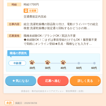
時給1700円
時給
交通費
交通費規定内支給
組立:洗濯乾燥機の部品取り付け、電動ドライバーでの組立
仕事内容
検査:洗濯乾燥機が規定通り回転するかどうかの検…
職種未経験OK / ブランクOK / 英語力不要
応募資格
◆未経験OK！〇まずは事前登録だけでもOK！履歴書不要
で気軽にオンライン登録★氏名・職種などを入力す…
職場の雰囲気
年齢層
20代
30代
40代
50代
60代
気になる!
応募へ進む
詳しく見る
派遣会社
株式会社綜合キャリアオプション 製造事業部（全国）
未読
掲載日
2026/08/06