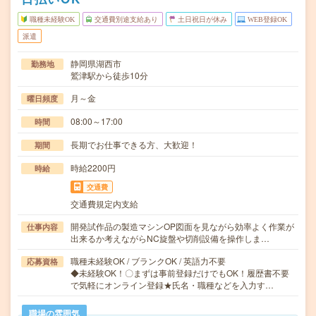
職種未経験OK
交通費別途支給あり
土日祝日が休み
WEB登録OK
派遣
静岡県湖西市
勤務地
鷲津駅から徒歩10分
月～金
曜日頻度
08:00～17:00
時間
長期でお仕事できる方、大歓迎！
期間
時給2200円
時給
交通費
交通費規定内支給
開発試作品の製造マシンOP図面を見ながら効率よく作業が
仕事内容
出来るか考えながらNC旋盤や切削設備を操作しま…
職種未経験OK / ブランクOK / 英語力不要
応募資格
◆未経験OK！〇まずは事前登録だけでもOK！履歴書不要
で気軽にオンライン登録★氏名・職種などを入力す…
職場の雰囲気