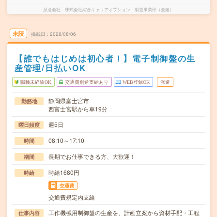
派遣会社
株式会社綜合キャリアオプション 製造事業部（全国）
未読
掲載日
2026/08/06
【誰でもはじめは初心者！】電子制御盤の生
産管理/日払いOK
職種未経験OK
交通費別途支給あり
WEB登録OK
派遣
静岡県富士宮市
勤務地
西富士宮駅から車19分
週5日
曜日頻度
08:10～17:10
時間
長期でお仕事できる方、大歓迎！
期間
時給1680円
時給
交通費
交通費規定内支給
工作機械用制御盤の生産を、計画立案から資材手配・工程
仕事内容