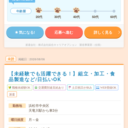
年齢層
20代
30代
40代
50代
60代
気になる!
応募へ進む
詳しく見る
派遣会社
株式会社綜合キャリアオプション 製造事業部（全国）
未読
掲載日
2026/08/06
【未経験でも活躍できる！】組立・加工・食
品製造など/日払いOK
職種未経験OK
交通費別途支給あり
土日祝日が休み
WEB登録OK
派遣
浜松市中央区
勤務地
天竜川駅から車3分
月～金
曜日頻度