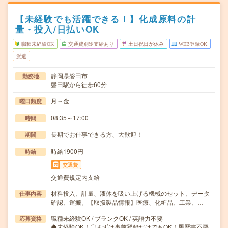
【未経験でも活躍できる！】化成原料の計
量・投入/日払いOK
職種未経験OK
交通費別途支給あり
土日祝日が休み
WEB登録OK
派遣
静岡県磐田市
勤務地
磐田駅から徒歩60分
月～金
曜日頻度
08:35～17:00
時間
長期でお仕事できる方、大歓迎！
期間
時給1900円
時給
交通費
交通費規定内支給
材料投入、計量、液体を吸い上げる機械のセット、データ
仕事内容
確認、運搬。【取扱製品情報】医療、化粧品、工業、…
職種未経験OK / ブランクOK / 英語力不要
応募資格
◆未経験OK！〇まずは事前登録だけでもOK！履歴書不要