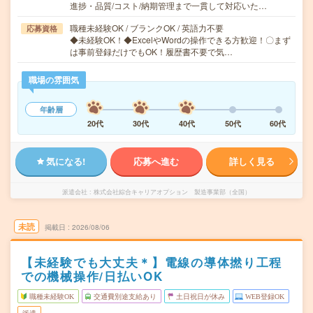
進捗・品質/コスト/納期管理まで一貫して対応いた…
職種未経験OK / ブランクOK / 英語力不要
応募資格
◆未経験OK！◆ExcelやWordの操作できる方歓迎！〇まず
は事前登録だけでもOK！履歴書不要で気…
職場の雰囲気
年齢層
20代
30代
40代
50代
60代
気になる!
応募へ進む
詳しく見る
派遣会社
株式会社綜合キャリアオプション 製造事業部（全国）
未読
掲載日
2026/08/06
【未経験でも大丈夫＊】電線の導体撚り工程
での機械操作/日払いOK
職種未経験OK
交通費別途支給あり
土日祝日が休み
WEB登録OK