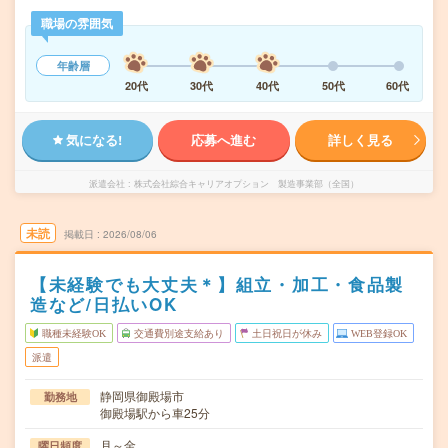
職場の雰囲気
年齢層
20代
30代
40代
50代
60代
気になる!
応募へ進む
詳しく見る
派遣会社
株式会社綜合キャリアオプション 製造事業部（全国）
未読
掲載日
2026/08/06
【未経験でも大丈夫＊】組立・加工・食品製
造など/日払いOK
職種未経験OK
交通費別途支給あり
土日祝日が休み
WEB登録OK
派遣
静岡県御殿場市
勤務地
御殿場駅から車25分
月～金
曜日頻度