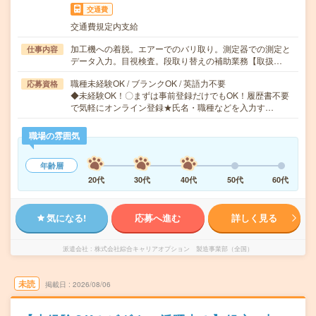
交通費
交通費規定内支給
加工機への着脱。エアーでのバリ取り。測定器での測定と
仕事内容
データ入力。目視検査。段取り替えの補助業務【取扱…
職種未経験OK / ブランクOK / 英語力不要
応募資格
◆未経験OK！〇まずは事前登録だけでもOK！履歴書不要
で気軽にオンライン登録★氏名・職種などを入力す…
職場の雰囲気
年齢層
20代
30代
40代
50代
60代
気になる!
応募へ進む
詳しく見る
派遣会社
株式会社綜合キャリアオプション 製造事業部（全国）
未読
掲載日
2026/08/06