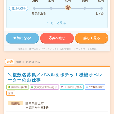
20代
30代
40代
50代
60代
職場の様子
活気がある
しずか
もっと見る
気になる!
応募へ進む
詳しく見る
派遣会社
株式会社メイテックキャスト 浜松営業所 オフィスワーク事業部
未読
掲載日
2026/08/05
＼複数名募集／パネルをポチッ！機械オペレ
ーターのお仕事
職種未経験OK
交通費別途支給あり
土日祝日が休み
WEB登録OK
派遣
静岡県富士市
勤務地
吉原駅から車8分