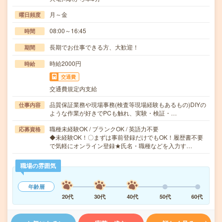
月～金
曜日頻度
08:00～16:45
時間
長期でお仕事できる方、大歓迎！
期間
時給2000円
時給
交通費
交通費規定内支給
品質保証業務や現場事務(検査等現場経験もあるもの)DIYの
仕事内容
ような作業が好きでPCも触れ、実験・検証・…
職種未経験OK / ブランクOK / 英語力不要
応募資格
◆未経験OK！〇まずは事前登録だけでもOK！履歴書不要
で気軽にオンライン登録★氏名・職種などを入力す…
職場の雰囲気
年齢層
20代
30代
40代
50代
60代