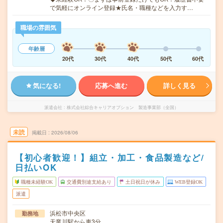
で気軽にオンライン登録★氏名・職種などを入力す…
職場の雰囲気
年齢層
20代
30代
40代
50代
60代
気になる!
応募へ進む
詳しく見る
派遣会社
株式会社綜合キャリアオプション 製造事業部（全国）
未読
掲載日
2026/08/06
【初心者歓迎！】組立・加工・食品製造など/
日払いOK
職種未経験OK
交通費別途支給あり
土日祝日が休み
WEB登録OK
派遣
浜松市中央区
勤務地
天竜川駅から車3分