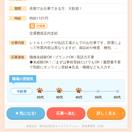
長期でお仕事できる方、大歓迎！
期間
時給1121円
時給
交通費
交通費規定内支給
レトルトパウチや缶詰工場さんでのお仕事です。部署によ
仕事内容
って作業内容は異なりますが、袋詰めや検査、梱包、…
職種未経験OK / ブランクOK / 英語力不要
応募資格
◆未経験OK！〇まずは事前登録だけでもOK！履歴書不要
で気軽にオンライン登録★氏名・職種などを入力す…
職場の雰囲気
年齢層
20代
30代
40代
50代
60代
気になる!
応募へ進む
詳しく見る
派遣会社
株式会社綜合キャリアオプション 製造事業部（全国）