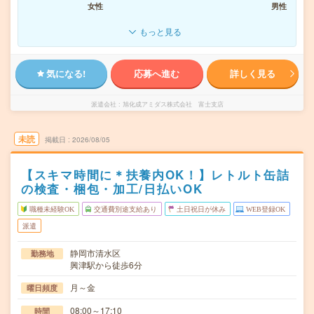
女性
男性
もっと見る
気になる!
応募へ進む
詳しく見る
派遣会社
旭化成アミダス株式会社 富士支店
未読
掲載日
2026/08/05
【スキマ時間に＊扶養内OK！】レトルト缶詰
の検査・梱包・加工/日払いOK
職種未経験OK
交通費別途支給あり
土日祝日が休み
WEB登録OK
派遣
静岡市清水区
勤務地
興津駅から徒歩6分
月～金
曜日頻度
08:00～17:10
時間