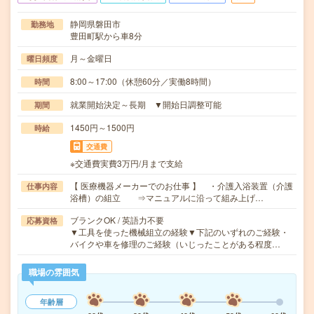
静岡県磐田市
勤務地
豊田町駅から車8分
月～金曜日
曜日頻度
8:00～17:00（休憩60分／実働8時間）
時間
就業開始決定～長期 ▼開始日調整可能
期間
1450円～1500円
時給
交通費
※交通費実費3万円/月まで支給
【 医療機器メーカーでのお仕事 】 ・介護入浴装置（介護
仕事内容
浴槽）の組立 ⇒マニュアルに沿って組み上げ…
ブランクOK / 英語力不要
応募資格
▼工具を使った機械組立の経験▼下記のいずれのご経験・
バイクや車を修理のご経験（いじったことがある程度…
職場の雰囲気
年齢層