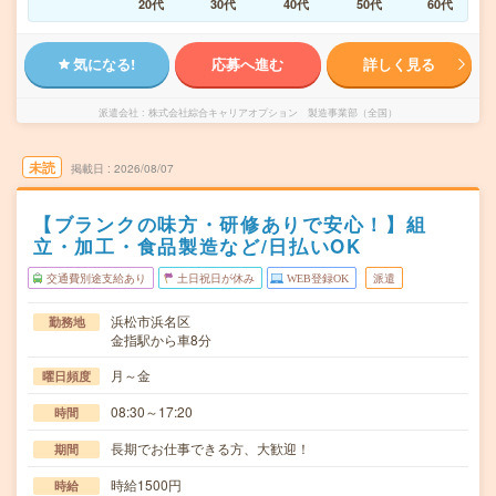
20代
30代
40代
50代
60代
気になる!
応募へ進む
詳しく見る
派遣会社
株式会社綜合キャリアオプション 製造事業部（全国）
未読
掲載日
2026/08/07
【ブランクの味方・研修ありで安心！】組
立・加工・食品製造など/日払いOK
交通費別途支給あり
土日祝日が休み
WEB登録OK
派遣
浜松市浜名区
勤務地
金指駅から車8分
月～金
曜日頻度
08:30～17:20
時間
長期でお仕事できる方、大歓迎！
期間
時給1500円
時給