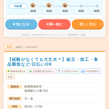
年齢層
20代
30代
40代
50代
60代
気になる!
応募へ進む
詳しく見る
派遣会社
株式会社綜合キャリアオプション 製造事業部（全国）
未読
掲載日
2026/08/07
【経験がなくても大丈夫＊】組立・加工・食
品製造など/日払いOK
職種未経験OK
交通費別途支給あり
土日祝日が休み
WEB登録OK
派遣
静岡県袋井市
勤務地
袋井駅から車12分
月～金
曜日頻度
08:00～17:00
時間