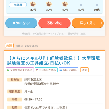
年齢層
20代
30代
40代
50代
60代
気になる!
応募へ進む
詳しく見る
派遣会社
株式会社綜合キャリアオプション 製造事業部（全国）
未読
掲載日
2026/08/08
【さらにスキルUP！経験者歓迎！】大型環境
試験装置の工具組立/日払いOK
交通費別途支給あり
土日祝日が休み
WEB登録OK
派遣
静岡市清水区
勤務地
桜橋(静岡県)駅から車10分
月～金
曜日頻度
08:30～17:00
時間
長期でお仕事できる方、大歓迎！
期間