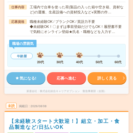
工場内で台車を使った荷(製品の入った箱や空き箱、資材な
仕事内容
ど)の運搬、生産設備への資材投入など※実際の作…
職種未経験OK / ブランクOK / 英語力不要
応募資格
◆未経験OK！〇まずは事前登録だけでもOK！履歴書不要
で気軽にオンライン登録★氏名・職種などを入力す…
職場の雰囲気
年齢層
20代
30代
40代
50代
60代
気になる!
応募へ進む
詳しく見る
派遣会社
株式会社綜合キャリアオプション 製造事業部（全国）
未読
掲載日
2026/08/08
【未経験スタート大歓迎！】組立・加工・食
品製造など/日払いOK