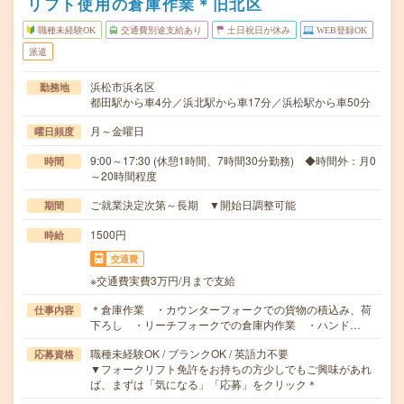
リフト使用の倉庫作業＊旧北区
職種未経験OK
交通費別途支給あり
土日祝日が休み
WEB登録OK
派遣
浜松市浜名区
勤務地
都田駅から車4分／浜北駅から車17分／浜松駅から車50分
月～金曜日
曜日頻度
9:00～17:30 (休憩1時間、7時間30分勤務) ◆時間外：月0
時間
～20時間程度
ご就業決定次第～長期 ▼開始日調整可能
期間
1500円
時給
交通費
※交通費実費3万円/月まで支給
＊倉庫作業 ・カウンターフォークでの貨物の積込み、荷
仕事内容
下ろし ・リーチフォークでの倉庫内作業 ・ハンド…
職種未経験OK / ブランクOK / 英語力不要
応募資格
▼フォークリフト免許をお持ちの方少しでもご興味があれ
ば、まずは「気になる」「応募」をクリック＊