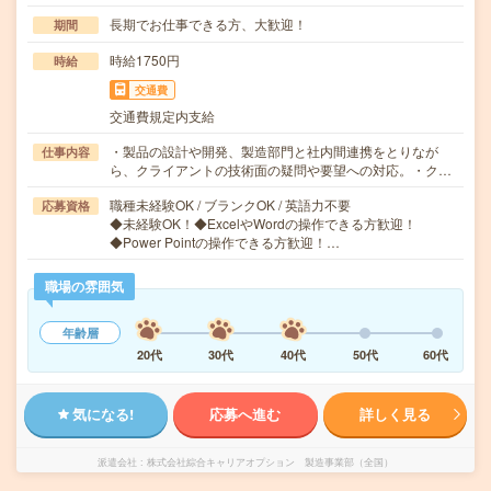
長期でお仕事できる方、大歓迎！
期間
時給1750円
時給
交通費
交通費規定内支給
・製品の設計や開発、製造部門と社内間連携をとりなが
仕事内容
ら、クライアントの技術面の疑問や要望への対応。・ク…
職種未経験OK / ブランクOK / 英語力不要
応募資格
◆未経験OK！◆ExcelやWordの操作できる方歓迎！
◆Power Pointの操作できる方歓迎！…
職場の雰囲気
年齢層
20代
30代
40代
50代
60代
気になる!
応募へ進む
詳しく見る
派遣会社
株式会社綜合キャリアオプション 製造事業部（全国）