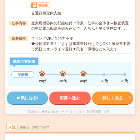
交通費
交通費規定内支給
産業用機器内の配線組付け作業・仕事の全体像→検査装置
仕事内容
の中に電気配線を組み込んで、きちんと動く状態にす…
ブランクOK / 英語力不要
応募資格
◆経験者歓迎！〇まずは事前登録だけでもOK！履歴書不要
で気軽にオンライン登録★氏名・職種などを入力す…
職場の雰囲気
年齢層
20代
30代
40代
50代
60代
気になる!
応募へ進む
詳しく見る
派遣会社
株式会社綜合キャリアオプション 製造事業部（全国）
未読
掲載日
2026/08/07