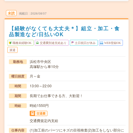
未読
掲載日
2026/08/07
【経験がなくても大丈夫＊】組立・加工・食
品製造など/日払いOK
職種未経験OK
交通費別途支給あり
土日祝日が休み
WEB登録OK
派遣
浜松市中央区
勤務地
高塚駅から車10分
月～金
曜日頻度
13:00～22:00
時間
長期でお仕事できる方、大歓迎！
期間
時給1550円
時給
交通費
交通費規定内支給
(1)加工前のパーツにキズの目視検査(2)加工をしない部分に
仕事内容