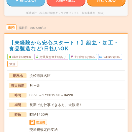
派遣会社
株式会社綜合キャリアオプション 製造事業部（全国）
未読
掲載日
2026/08/08
【未経験から安心スタート！】組立・加工・
食品製造など/日払いOK
職種未経験OK
交通費別途支給あり
土日祝日が休み
WEB登録OK
派遣
浜松市浜名区
勤務地
月～金
曜日頻度
08:20～17:2019:20～04:20
時間
長期でお仕事できる方、大歓迎！
期間
時給1450円
時給
交通費
交通費規定内支給