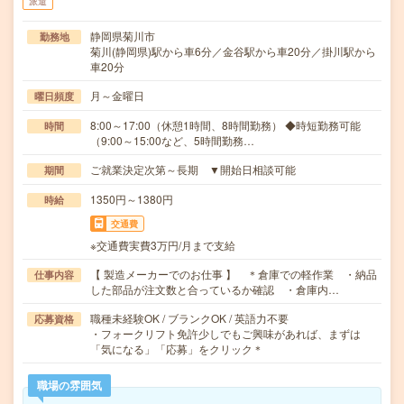
派遣
静岡県菊川市
勤務地
菊川(静岡県)駅から車6分／金谷駅から車20分／掛川駅から
車20分
月～金曜日
曜日頻度
8:00～17:00（休憩1時間、8時間勤務） ◆時短勤務可能
時間
（9:00～15:00など、5時間勤務…
ご就業決定次第～長期 ▼開始日相談可能
期間
1350円～1380円
時給
交通費
※交通費実費3万円/月まで支給
【 製造メーカーでのお仕事 】 ＊倉庫での軽作業 ・納品
仕事内容
した部品が注文数と合っているか確認 ・倉庫内…
職種未経験OK / ブランクOK / 英語力不要
応募資格
・フォークリフト免許少しでもご興味があれば、まずは
「気になる」「応募」をクリック＊
職場の雰囲気