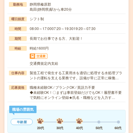
静岡県榛原郡
勤務地
島田(静岡県)駅から車20分
シフト制
曜日頻度
08:00～17:0007:20～19:3019:20～07:30
時間
長期でお仕事できる方、大歓迎！
期間
時給1600円
時給
交通費
交通費規定内支給
製造工程で発生する工業用水を適切に処理する水処理プラ
仕事内容
ントの運転を支える業務です。設備が常に正常に稼働…
職種未経験OK / ブランクOK / 英語力不要
応募資格
◆未経験OK！〇まずは事前登録だけでもOK！履歴書不要
で気軽にオンライン登録★氏名・職種などを入力す…
職場の雰囲気
年齢層
20代
30代
40代
50代
60代