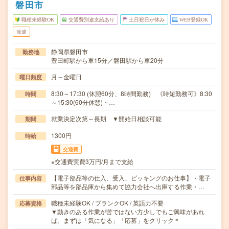
磐田市
職種未経験OK
交通費別途支給あり
土日祝日が休み
WEB登録OK
派遣
静岡県磐田市
勤務地
豊田町駅から車15分／磐田駅から車20分
月～金曜日
曜日頻度
8:30～17:30 (休憩60分、8時間勤務) 《時短勤務可》8:30
時間
～15:30(60分休憩)・…
就業決定次第～長期 ▼開始日相談可能
期間
1300円
時給
交通費
※交通費実費3万円/月まで支給
【電子部品等の仕入、受入、ピッキングのお仕事】・電子
仕事内容
部品等を部品庫から集めて協力会社へ出庫する作業・…
職種未経験OK / ブランクOK / 英語力不要
応募資格
▼動きのある作業が苦ではない方少しでもご興味があれ
ば、まずは「気になる」「応募」をクリック＊