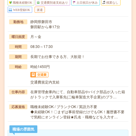
職種未経験OK
交通費別途支給あり
土日祝日が休み
残業なし
WEB登録OK
派遣
静岡県磐田市
勤務地
磐田駅から車17分
月～金
曜日頻度
08:30～17:30
時間
長期でお仕事できる方、大歓迎！
期間
時給1450円
時給
交通費
交通費規定内支給
在庫管理倉庫内にて、自動車部品やバイク部品が入った箱
仕事内容
がトラックで入庫客先(二輪車製造大手企業)のプラ…
職種未経験OK / ブランクOK / 英語力不要
応募資格
◆未経験OK！〇まずは事前登録だけでもOK！履歴書不要
で気軽にオンライン登録★氏名・職種などを入力す…
職場の雰囲気