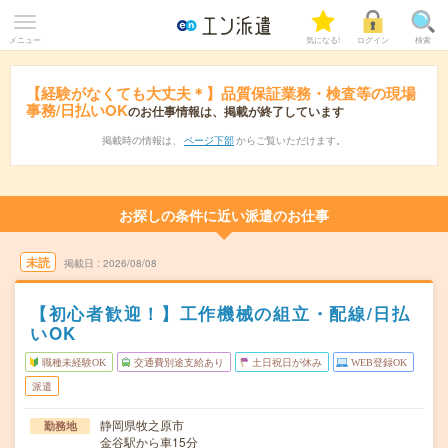
メニュー
気になる!
ログイン
検索
【経験がなくても大丈夫＊】品質保証業務・検査等の現場
事務/日払いOK
のお仕事情報は、掲載が終了しています
掲載時の情報は、
ページ下部
からご覧いただけます。
お探しの条件に近い派遣のお仕事
未読
掲載日
2026/08/08
【初心者歓迎！】工作機械の組立・配線/日払
いOK
職種未経験OK
交通費別途支給あり
土日祝日が休み
WEB登録OK
派遣
静岡県牧之原市
勤務地
金谷駅から車15分