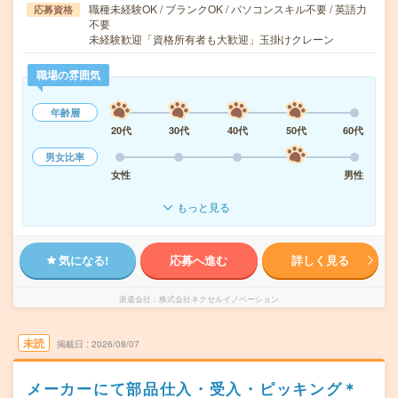
職種未経験OK / ブランクOK / パソコンスキル不要 / 英語力
応募資格
不要
未経験歓迎「資格所有者も大歓迎」玉掛けクレーン
職場の雰囲気
年齢層
20代
30代
40代
50代
60代
男女比率
女性
男性
もっと見る
気になる!
応募へ進む
詳しく見る
派遣会社
株式会社ネクセルイノベーション
未読
掲載日
2026/08/07
メーカーにて部品仕入・受入・ピッキング＊