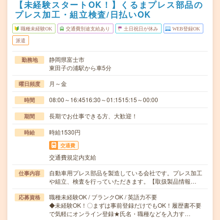
【未経験スタートOK！】くるまプレス部品の
プレス加工・組立検査/日払いOK
職種未経験OK
交通費別途支給あり
土日祝日が休み
WEB登録OK
派遣
静岡県富士市
勤務地
東田子の浦駅から車5分
月～金
曜日頻度
08:00～16:4516:30～01:1515:15～00:00
時間
長期でお仕事できる方、大歓迎！
期間
時給1530円
時給
交通費
交通費規定内支給
自動車用プレス部品を製造している会社です。プレス加工
仕事内容
や組立、検査を行っていただきます。【取扱製品情報…
職種未経験OK / ブランクOK / 英語力不要
応募資格
◆未経験OK！〇まずは事前登録だけでもOK！履歴書不要
で気軽にオンライン登録★氏名・職種などを入力す…