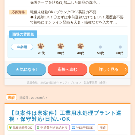
保護テープを貼る(3)加工した部品の洗浄…
職種未経験OK / ブランクOK / 英語力不要
応募資格
◆未経験OK！〇まずは事前登録だけでもOK！履歴書不要
で気軽にオンライン登録★氏名・職種などを入力す…
職場の雰囲気
年齢層
20代
30代
40代
50代
60代
気になる!
応募へ進む
詳しく見る
派遣会社
株式会社綜合キャリアオプション 製造事業部（全国）
未読
掲載日
2026/08/07
【良案件は寮案件】工業用水処理プラント巡
視・保守対応/日払いOK
職種未経験OK
交通費別途支給あり
WEB登録OK
派遣