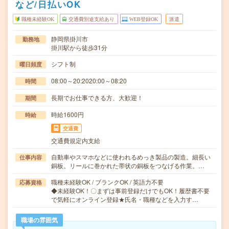
など/日払いOK
職種未経験OK
交通費別途支給あり
WEB登録OK
派遣
静岡県掛川市
勤務地
掛川駅から徒歩31分
シフト制
曜日頻度
08:00～20:2020:00～08:20
時間
長期でお仕事できる方、大歓迎！
期間
時給1600円
時給
交通費
交通費規定内支給
自動車やスマホなどに使われるめっき製品の製造。細長い
仕事内容
銅板。リールに巻かれた帯状の銅板をつなげる作業。…
職種未経験OK / ブランクOK / 英語力不要
応募資格
◆未経験OK！〇まずは事前登録だけでもOK！履歴書不要
で気軽にオンライン登録★氏名・職種などを入力す…
職場の雰囲気