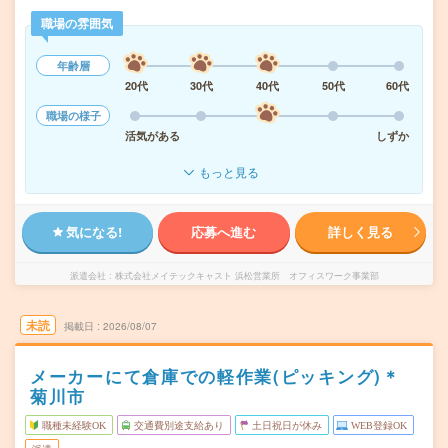
職場の雰囲気
年齢層
20代
30代
40代
50代
60代
職場の様子
活気がある
しずか
もっと見る
気になる!
応募へ進む
詳しく見る
派遣会社
株式会社メイテックキャスト 浜松営業所 オフィスワーク事業部
未読
掲載日
2026/08/07
メーカーにて倉庫での軽作業(ピッキング)＊
菊川市
職種未経験OK
交通費別途支給あり
土日祝日が休み
WEB登録OK