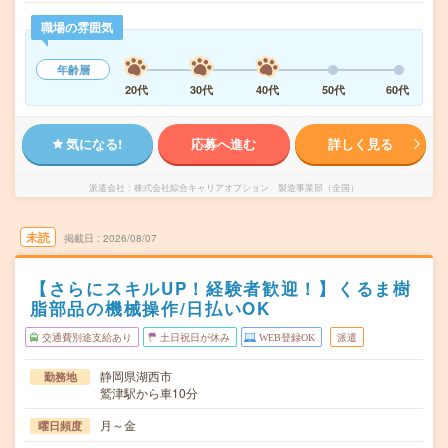
職場の雰囲気
年齢層
20代
30代
40代
50代
60代
気になる!
応募へ進む
詳しく見る
派遣会社
株式会社綜合キャリアオプション 製造事業部（全国）
未読
掲載日
2026/08/07
【さらにスキルUP！経験者歓迎！】くるま樹
脂部品の機械操作/日払いOK
交通費別途支給あり
土日祝日が休み
WEB登録OK
派遣
静岡県湖西市
勤務地
鷲津駅から車10分
月～金
曜日頻度