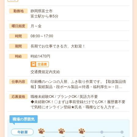
静岡県富士市
勤務地
富士駅から車5分
月～金
曜日頻度
08:00～17:00
時間
長期でお仕事できる方、大歓迎！
期間
時給1470円
時給
交通費
交通費規定内支給
印刷機のハンコの入替、ふき取り作業です。【取扱製品情
仕事内容
報】製紙製品・段ボール製品≪待遇・福利厚生≫・日…
職種未経験OK / ブランクOK / 英語力不要
応募資格
◆未経験OK！〇まずは事前登録だけでもOK！履歴書不要
で気軽にオンライン登録★氏名・職種などを入力す…
職場の雰囲気
年齢層