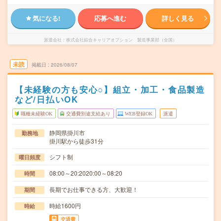
気になる!
応募へ進む
詳しく見る
派遣会社
株式会社綜合キャリアオプション 製造事業部（全国）
未読
掲載日
2026/08/07
【未経験の方も安心○】組立・加工・食品製造
など/日払いOK
職種未経験OK
交通費別途支給あり
WEB登録OK
派遣
静岡県掛川市
勤務地
掛川駅から徒歩31分
シフト制
曜日頻度
08:00～20:2020:00～08:20
時間
長期でお仕事できる方、大歓迎！
期間
時給1600円
時給
交通費