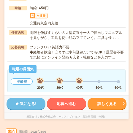
時給1450円
時給
交通費
交通費規定内支給
両腕を伸ばすぐらいの大型装置を一人で担当しマニュアル
仕事内容
を見ながら、工具を使い組み立てていく。工具は様々…
ブランクOK / 英語力不要
応募資格
◆経験者歓迎！〇まずは事前登録だけでもOK！履歴書不要
で気軽にオンライン登録★氏名・職種などを入力す…
職場の雰囲気
年齢層
20代
30代
40代
50代
60代
気になる!
応募へ進む
詳しく見る
派遣会社
株式会社綜合キャリアオプション 製造事業部（全国）
未読
掲載日
2026/08/08