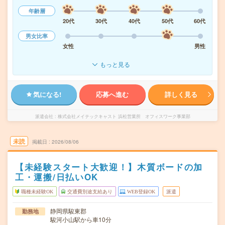
年齢層
20代
30代
40代
50代
60代
男女比率
女性
男性
もっと見る
気になる!
応募へ進む
詳しく見る
派遣会社
株式会社メイテックキャスト 浜松営業所 オフィスワーク事業部
未読
掲載日
2026/08/06
【未経験スタート大歓迎！】木質ボードの加
工・運搬/日払いOK
職種未経験OK
交通費別途支給あり
WEB登録OK
派遣
静岡県駿東郡
勤務地
駿河小山駅から車10分