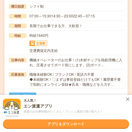
シフト制
曜日頻度
07:00～15:3014:30～23:0022:45～07:15
時間
長期でお仕事できる方、大歓迎！
期間
時給1640円
時給
交通費
交通費規定内支給
機械オペレーターのお仕事！(1)木材チップを熱処理機に入
仕事内容
れ、圧着させてボード状にします。(2)ボード…
職種未経験OK / ブランクOK / 英語力不要
応募資格
◆未経験OK！〇まずは事前登録だけでもOK！履歴書不要
で気軽にオンライン登録★氏名・職種などを入力す…
職場の雰囲気
大人気！
エン派遣アプリ
年齢層
派遣のお仕事情報がたくさん！プッシュ通知で受け取ろう！
20代
30代
40代
50代
60代
アプリをダウンロード
気になる!
応募へ進む
詳しく見る