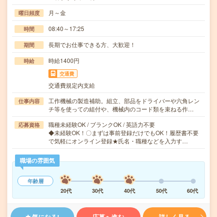
月～金
曜日頻度
08:40～17:25
時間
長期でお仕事できる方、大歓迎！
期間
時給1400円
時給
交通費
交通費規定内支給
工作機械の製造補助。組立、部品をドライバーや六角レン
仕事内容
チ等を使っての組付や、機械内のコード類を束ねる作…
職種未経験OK / ブランクOK / 英語力不要
応募資格
◆未経験OK！〇まずは事前登録だけでもOK！履歴書不要
で気軽にオンライン登録★氏名・職種などを入力す…
職場の雰囲気
年齢層
20代
30代
40代
50代
60代
気になる!
応募へ進む
詳しく見る