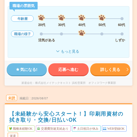
職場の雰囲気
年齢層
20代
30代
40代
50代
60代
職場の様子
活気がある
しずか
もっと見る
気になる!
応募へ進む
詳しく見る
派遣会社
株式会社メイテックキャスト 浜松営業所 オフィスワーク事業部
未読
掲載日
2026/08/07
【未経験から安心スタート！】印刷用資材の
拭き取り・交換/日払いOK
職種未経験OK
交通費別途支給あり
土日祝日が休み
WEB登録OK
派遣