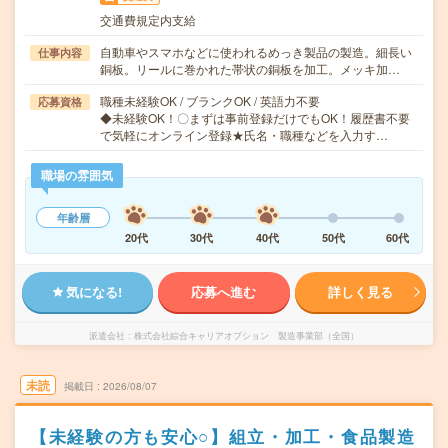
交通費規定内支給
自動車やスマホなどに使われるめっき製品の製造。細長い
仕事内容
銅板。リールに巻かれた帯状の銅板を加工。メッキ加…
職種未経験OK / ブランクOK / 英語力不要
応募資格
◆未経験OK！〇まずは事前登録だけでもOK！履歴書不要
で気軽にオンライン登録★氏名・職種などを入力す…
職場の雰囲気
年齢層
20代
30代
40代
50代
60代
気になる!
応募へ進む
詳しく見る
派遣会社
株式会社綜合キャリアオプション 製造事業部（全国）
未読
掲載日
2026/08/07
【未経験の方も安心○】組立・加工・食品製造