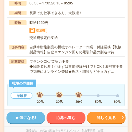
08:30～17:0520:15～05:05
時間
長期でお仕事できる方、大歓迎！
期間
時給1550円
時給
交通費
交通費規定内支給
自動車樹脂製品の機械オペレーター作業、付随業務【取扱
仕事内容
製品情報】自動車エンジン回りの電装部品の製造≪待…
ブランクOK / 英語力不要
応募資格
◆経験者歓迎！〇まずは事前登録だけでもOK！履歴書不要
で気軽にオンライン登録★氏名・職種などを入力す…
職場の雰囲気
年齢層
20代
30代
40代
50代
60代
気になる!
応募へ進む
詳しく見る
派遣会社
株式会社綜合キャリアオプション 製造事業部（全国）