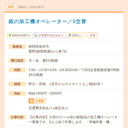
未読
掲載日
2026/08/07
紙の加工機オペレーター／3交替
職種未経験OK
交通費別途支給あり
残業なし
派遣
静岡県袋井市
勤務地
愛野(静岡県)駅から車7分
月～金 週5日勤務
曜日頻度
7:00～15:3015:00～23:3023:00～7:303交替勤務実働7時間
時間
45分勤務
即日～長期 ※翌月からのスタートもご相談OK！
期間
時給1600円～2000円
時給
交通費
交通費支給あり※規定あり
【仕事内容】大型のロール状の紙製品の加工機オペレータ
仕事内容
ー業務です。2人１組で作業します。・準備作業・機…