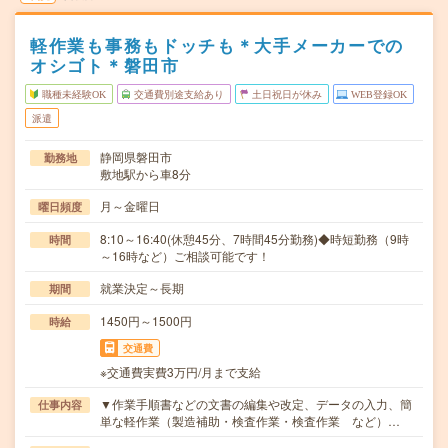
軽作業も事務もドッチも＊大手メーカーでの
オシゴト＊磐田市
職種未経験OK
交通費別途支給あり
土日祝日が休み
WEB登録OK
派遣
静岡県磐田市
勤務地
敷地駅から車8分
月～金曜日
曜日頻度
8:10～16:40(休憩45分、7時間45分勤務)◆時短勤務（9時
時間
～16時など）ご相談可能です！
就業決定～長期
期間
1450円～1500円
時給
交通費
※交通費実費3万円/月まで支給
▼作業手順書などの文書の編集や改定、データの入力、簡
仕事内容
単な軽作業（製造補助・検査作業・検査作業 など）…