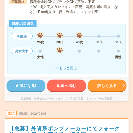
職種未経験OK / ブランクOK / 英語力不要
応募資格
・Word(文字入力やフォント変更、写真や図の挿入 な
ど)・Excel(入力、行・列追加、フォント変…
職場の雰囲気
年齢層
20代
30代
40代
50代
60代
男女比率
女性
男性
もっと見る
気になる!
応募へ進む
詳しく見る
派遣会社
株式会社メイテックキャスト 浜松営業所 オフィスワーク事業部
未読
掲載日
2026/08/08
【急募】外資系ポンプメーカーにてフォーク