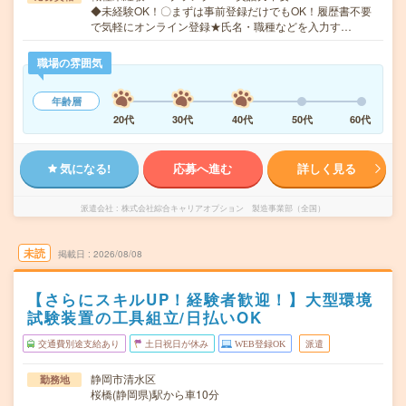
◆未経験OK！〇まずは事前登録だけでもOK！履歴書不要
で気軽にオンライン登録★氏名・職種などを入力す…
職場の雰囲気
年齢層
20代
30代
40代
50代
60代
気になる!
応募へ進む
詳しく見る
派遣会社
株式会社綜合キャリアオプション 製造事業部（全国）
未読
掲載日
2026/08/08
【さらにスキルUP！経験者歓迎！】大型環境
試験装置の工具組立/日払いOK
交通費別途支給あり
土日祝日が休み
WEB登録OK
派遣
静岡市清水区
勤務地
桜橋(静岡県)駅から車10分