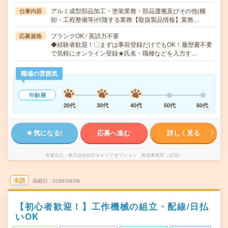
アルミ成型部品加工・塗装業務・部品運搬及びその他(棚
仕事内容
卸・工程整備等)付随する業務【取扱製品情報】業務…
ブランクOK / 英語力不要
応募資格
◆経験者歓迎！〇まずは事前登録だけでもOK！履歴書不要
で気軽にオンライン登録★氏名・職種などを入力す…
職場の雰囲気
年齢層
20代
30代
40代
50代
60代
気になる!
応募へ進む
詳しく見る
派遣会社
株式会社綜合キャリアオプション 製造事業部（全国）
未読
掲載日
2026/08/08
【初心者歓迎！】工作機械の組立・配線/日払
いOK