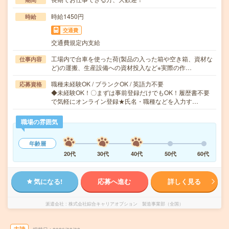
時給1450円
時給
交通費
交通費規定内支給
工場内で台車を使った荷(製品の入った箱や空き箱、資材な
仕事内容
ど)の運搬、生産設備への資材投入など※実際の作…
職種未経験OK / ブランクOK / 英語力不要
応募資格
◆未経験OK！〇まずは事前登録だけでもOK！履歴書不要
で気軽にオンライン登録★氏名・職種などを入力す…
職場の雰囲気
年齢層
20代
30代
40代
50代
60代
気になる!
応募へ進む
詳しく見る
派遣会社
株式会社綜合キャリアオプション 製造事業部（全国）