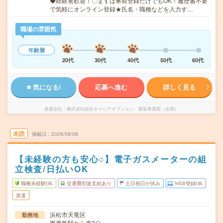
◆経験者歓迎！〇まずは事前登録だけでもOK！履歴書不要
で気軽にオンライン登録★氏名・職種などを入力す…
職場の雰囲気
年齢層
20代
30代
40代
50代
60代
気になる!
応募へ進む
詳しく見る
派遣会社
株式会社綜合キャリアオプション 製造事業部（全国）
未読
掲載日
2026/08/08
【未経験の方も安心○】電子ガスメーターの組
立検査/日払いOK
職種未経験OK
交通費別途支給あり
土日祝日が休み
WEB登録OK
派遣
浜松市天竜区
勤務地
西鹿島駅から車2分