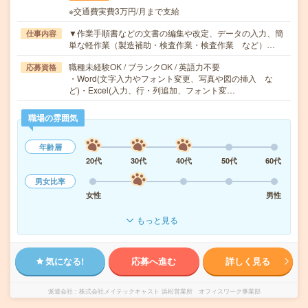
※交通費実費3万円/月まで支給
▼作業手順書などの文書の編集や改定、データの入力、簡
仕事内容
単な軽作業（製造補助・検査作業・検査作業 など）…
職種未経験OK / ブランクOK / 英語力不要
応募資格
・Word(文字入力やフォント変更、写真や図の挿入 な
ど)・Excel(入力、行・列追加、フォント変…
職場の雰囲気
年齢層
20代
30代
40代
50代
60代
男女比率
女性
男性
もっと見る
気になる!
応募へ進む
詳しく見る
派遣会社
株式会社メイテックキャスト 浜松営業所 オフィスワーク事業部