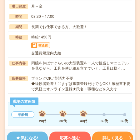
月～金
曜日頻度
08:30～17:00
時間
長期でお仕事できる方、大歓迎！
期間
時給1450円
時給
交通費
交通費規定内支給
両腕を伸ばすぐらいの大型装置を一人で担当しマニュアル
仕事内容
を見ながら、工具を使い組み立てていく。工具は様々…
ブランクOK / 英語力不要
応募資格
◆経験者歓迎！〇まずは事前登録だけでもOK！履歴書不要
で気軽にオンライン登録★氏名・職種などを入力す…
職場の雰囲気
年齢層
20代
30代
40代
50代
60代
気になる!
応募へ進む
詳しく見る