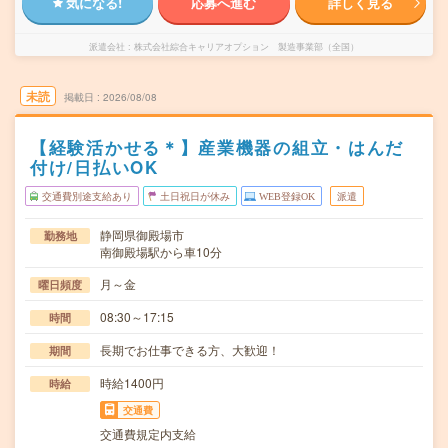
気になる!
応募へ進む
詳しく見る
派遣会社
株式会社綜合キャリアオプション 製造事業部（全国）
未読
掲載日
2026/08/08
【経験活かせる＊】産業機器の組立・はんだ
付け/日払いOK
交通費別途支給あり
土日祝日が休み
WEB登録OK
派遣
静岡県御殿場市
勤務地
南御殿場駅から車10分
月～金
曜日頻度
08:30～17:15
時間
長期でお仕事できる方、大歓迎！
期間
時給1400円
時給
交通費
交通費規定内支給