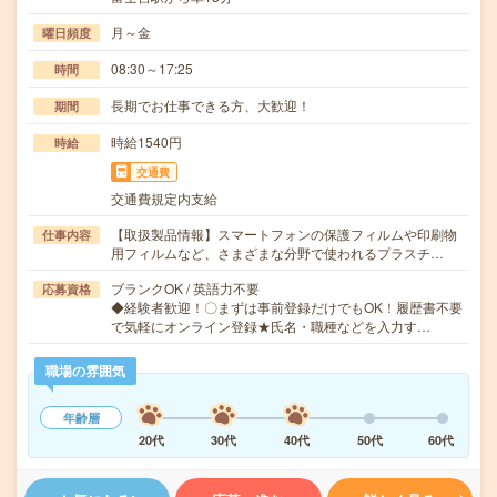
月～金
曜日頻度
08:30～17:25
時間
長期でお仕事できる方、大歓迎！
期間
時給1540円
時給
交通費
交通費規定内支給
【取扱製品情報】スマートフォンの保護フィルムや印刷物
仕事内容
用フィルムなど、さまざまな分野で使われるプラスチ…
ブランクOK / 英語力不要
応募資格
◆経験者歓迎！〇まずは事前登録だけでもOK！履歴書不要
で気軽にオンライン登録★氏名・職種などを入力す…
職場の雰囲気
年齢層
20代
30代
40代
50代
60代