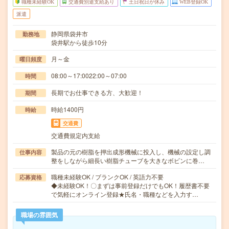
職種未経験OK
交通費別途支給あり
土日祝日が休み
WEB登録OK
派遣
静岡県袋井市
勤務地
袋井駅から徒歩10分
月～金
曜日頻度
08:00～17:0022:00～07:00
時間
長期でお仕事できる方、大歓迎！
期間
時給1400円
時給
交通費
交通費規定内支給
製品の元の樹脂を押出成形機械に投入し、機械の設定し調
仕事内容
整をしながら細長い樹脂チューブを大きなボビンに巻…
職種未経験OK / ブランクOK / 英語力不要
応募資格
◆未経験OK！〇まずは事前登録だけでもOK！履歴書不要
で気軽にオンライン登録★氏名・職種などを入力す…
職場の雰囲気