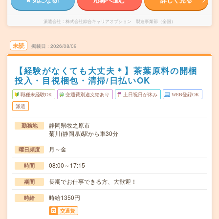
派遣会社
株式会社綜合キャリアオプション 製造事業部（全国）
未読
掲載日
2026/08/09
【経験がなくても大丈夫＊】茶葉原料の開梱
投入・目視梱包・清掃/日払いOK
職種未経験OK
交通費別途支給あり
土日祝日が休み
WEB登録OK
派遣
静岡県牧之原市
勤務地
菊川(静岡県)駅から車30分
月～金
曜日頻度
08:00～17:15
時間
長期でお仕事できる方、大歓迎！
期間
時給1350円
時給
交通費