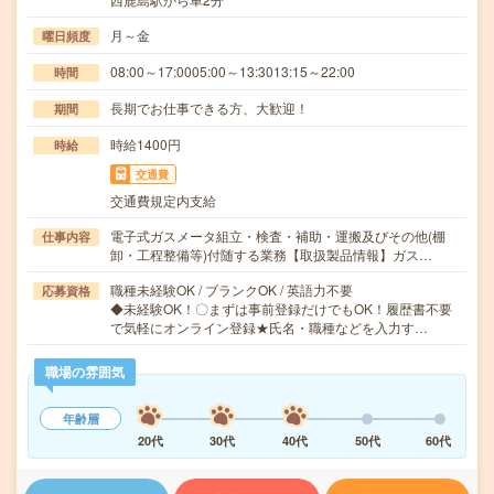
月～金
曜日頻度
08:00～17:0005:00～13:3013:15～22:00
時間
長期でお仕事できる方、大歓迎！
期間
時給1400円
時給
交通費
交通費規定内支給
電子式ガスメータ組立・検査・補助・運搬及びその他(棚
仕事内容
卸・工程整備等)付随する業務【取扱製品情報】ガス…
職種未経験OK / ブランクOK / 英語力不要
応募資格
◆未経験OK！〇まずは事前登録だけでもOK！履歴書不要
で気軽にオンライン登録★氏名・職種などを入力す…
職場の雰囲気
年齢層
20代
30代
40代
50代
60代