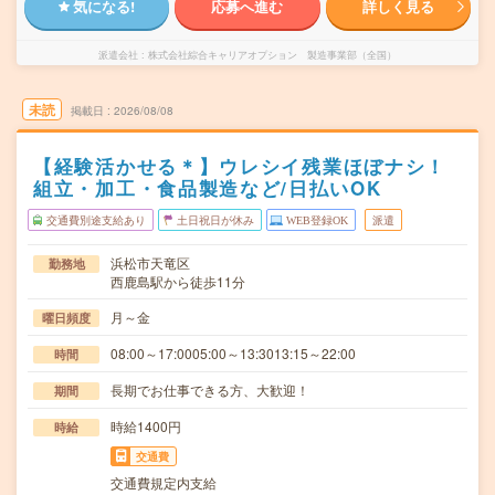
気になる!
応募へ進む
詳しく見る
派遣会社
株式会社綜合キャリアオプション 製造事業部（全国）
未読
掲載日
2026/08/08
【経験活かせる＊】ウレシイ残業ほぼナシ！
組立・加工・食品製造など/日払いOK
交通費別途支給あり
土日祝日が休み
WEB登録OK
派遣
浜松市天竜区
勤務地
西鹿島駅から徒歩11分
月～金
曜日頻度
08:00～17:0005:00～13:3013:15～22:00
時間
長期でお仕事できる方、大歓迎！
期間
時給1400円
時給
交通費
交通費規定内支給