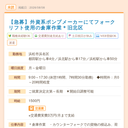
未読
掲載日
2026/08/08
【急募】外資系ポンプメーカーにてフォーク
リフト使用の倉庫作業＊旧北区
職種未経験OK
交通費別途支給あり
土日祝日が休み
WEB登録OK
派遣
浜松市浜名区
勤務地
都田駅から車4分／浜北駅から車17分／浜松駅から車50分
月～金曜日
曜日頻度
9:00～17:30 (休憩1時間、7時間30分勤務) ◆時間外：月0
時間
～20時間程度
ご就業決定次第～長期 ▼開始日調整可能
期間
1500円
時給
交通費
※交通費実費3万円/月まで支給
＊倉庫作業 ・カウンターフォークでの貨物の積込み、荷
仕事内容