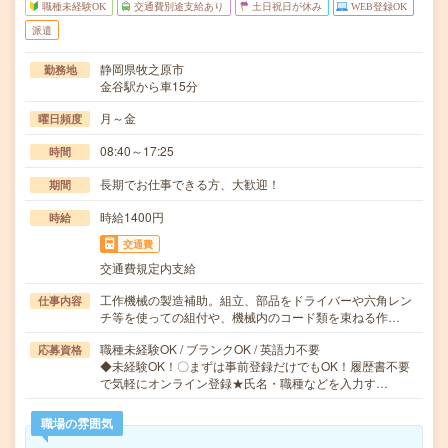
職種未経験OK
交通費別途支給あり
土日祝日が休み
WEB登録OK
派遣
静岡県牧之原市
勤務地
金谷駅から車15分
月～金
曜日頻度
08:40～17:25
時間
長期でお仕事できる方、大歓迎！
期間
時給1400円
時給
交通費
交通費規定内支給
工作機械の製造補助。組立、部品をドライバーや六角レン
仕事内容
チ等を使っての組付や、機械内のコード類を束ねる作…
職種未経験OK / ブランクOK / 英語力不要
応募資格
◆未経験OK！〇まずは事前登録だけでもOK！履歴書不要
で気軽にオンライン登録★氏名・職種などを入力す…
職場の雰囲気