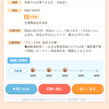
長期でお仕事できる方、大歓迎！
期間
時給1400円
時給
交通費
交通費規定内支給
部品の加工OP。部品セットして取り出す。1人3台ぐらい
仕事内容
は見る。部品は手のひらサイズ。重さは10キロ程…
ブランクOK / 英語力不要
応募資格
◆経験者歓迎！〇まずは事前登録だけでもOK！履歴書不要
で気軽にオンライン登録★氏名・職種などを入力す…
職場の雰囲気
年齢層
20代
30代
40代
50代
60代
気になる!
応募へ進む
詳しく見る
派遣会社
株式会社綜合キャリアオプション 製造事業部（全国）