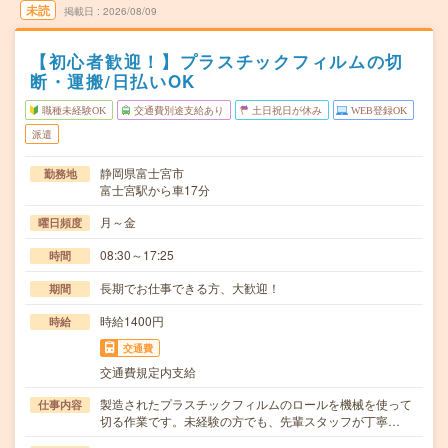
未読
掲載日
2026/08/09
【初心者歓迎！】プラスチックフィルムの切
断・運搬/日払いOK
職種未経験OK
交通費別途支給あり
土日祝日が休み
WEB登録OK
派遣
静岡県富士宮市
勤務地
富士宮駅から車17分
月～金
曜日頻度
08:30～17:25
時間
長期でお仕事できる方、大歓迎！
期間
時給1400円
時給
交通費
交通費規定内支給
製造されたプラスチックフィルムのロールを機械を使って
仕事内容
切る作業です。未経験の方でも、先輩スタッフが丁寧…