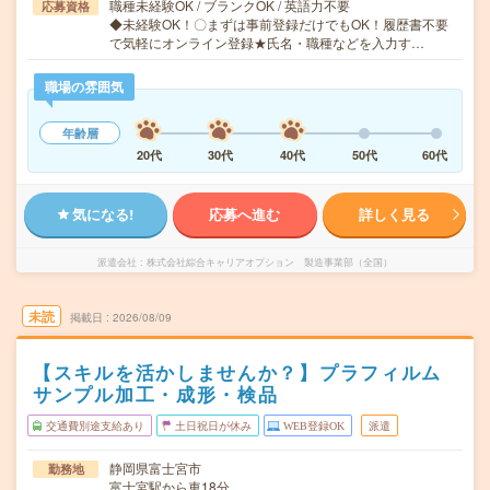
職種未経験OK / ブランクOK / 英語力不要
応募資格
◆未経験OK！〇まずは事前登録だけでもOK！履歴書不要
で気軽にオンライン登録★氏名・職種などを入力す…
職場の雰囲気
年齢層
20代
30代
40代
50代
60代
気になる!
応募へ進む
詳しく見る
派遣会社
株式会社綜合キャリアオプション 製造事業部（全国）
未読
掲載日
2026/08/09
【スキルを活かしませんか？】プラフィルム
サンプル加工・成形・検品
交通費別途支給あり
土日祝日が休み
WEB登録OK
派遣
静岡県富士宮市
勤務地
富士宮駅から車18分