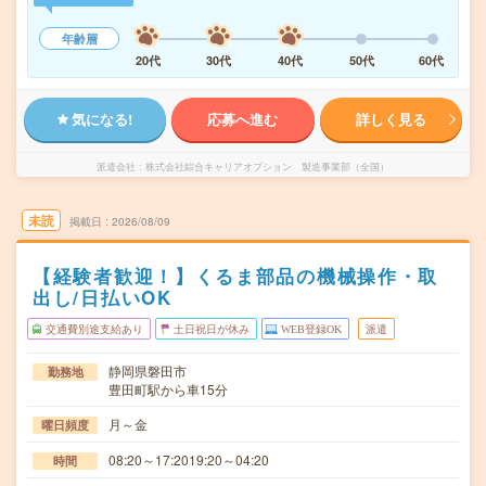
年齢層
20代
30代
40代
50代
60代
気になる!
応募へ進む
詳しく見る
派遣会社
株式会社綜合キャリアオプション 製造事業部（全国）
未読
掲載日
2026/08/09
【経験者歓迎！】くるま部品の機械操作・取
出し/日払いOK
交通費別途支給あり
土日祝日が休み
WEB登録OK
派遣
静岡県磐田市
勤務地
豊田町駅から車15分
月～金
曜日頻度
08:20～17:2019:20～04:20
時間