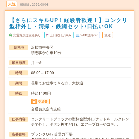
未読
掲載日
2026/08/08
【さらにスキルUP！経験者歓迎！】コンクリ
型枠外し・清掃・鉄網セット/日払いOK
交通費別途支給あり
土日祝日が休み
WEB登録OK
派遣
浜松市中央区
勤務地
積志駅から車10分
月～金
曜日頻度
08:00～17:00
時間
長期でお仕事できる方、大歓迎！
期間
時給1400円
時給
交通費
交通費規定内支給
コンクリートブロックの型枠金型外し(ナットをトルクレン
仕事内容
チで外し、ボタン押すだけ)、エアーブローやコテ…
ブランクOK / 英語力不要
応募資格