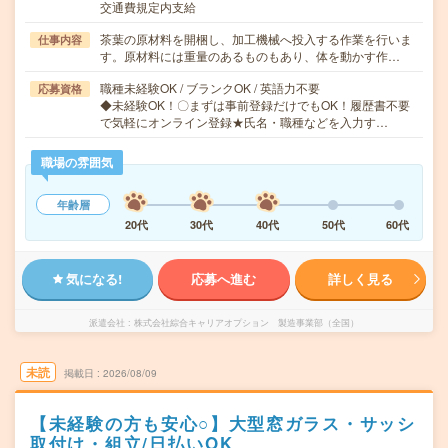
交通費規定内支給
茶葉の原材料を開梱し、加工機械へ投入する作業を行いま
仕事内容
す。原材料には重量のあるものもあり、体を動かす作…
職種未経験OK / ブランクOK / 英語力不要
応募資格
◆未経験OK！〇まずは事前登録だけでもOK！履歴書不要
で気軽にオンライン登録★氏名・職種などを入力す…
職場の雰囲気
年齢層
20代
30代
40代
50代
60代
気になる!
応募へ進む
詳しく見る
派遣会社
株式会社綜合キャリアオプション 製造事業部（全国）
未読
掲載日
2026/08/09
【未経験の方も安心○】大型窓ガラス・サッシ
取付け・組立/日払いOK