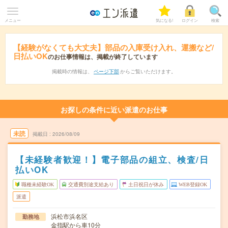
メニュー
気になる!
ログイン
検索
【経験がなくても大丈夫】部品の入庫受け入れ、運搬など/
日払いOK
のお仕事情報は、掲載が終了しています
掲載時の情報は、
ページ下部
からご覧いただけます。
お探しの条件に近い派遣のお仕事
未読
掲載日
2026/08/09
【未経験者歓迎！】電子部品の組立、検査/日
払いOK
職種未経験OK
交通費別途支給あり
土日祝日が休み
WEB登録OK
派遣
浜松市浜名区
勤務地
金指駅から車10分