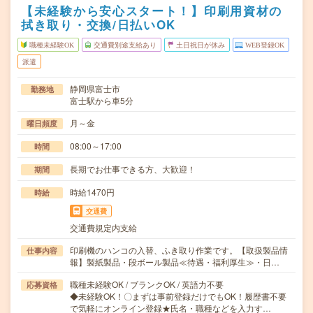
【未経験から安心スタート！】印刷用資材の
拭き取り・交換/日払いOK
職種未経験OK
交通費別途支給あり
土日祝日が休み
WEB登録OK
派遣
静岡県富士市
勤務地
富士駅から車5分
月～金
曜日頻度
08:00～17:00
時間
長期でお仕事できる方、大歓迎！
期間
時給1470円
時給
交通費
交通費規定内支給
印刷機のハンコの入替、ふき取り作業です。【取扱製品情
仕事内容
報】製紙製品・段ボール製品≪待遇・福利厚生≫・日…
職種未経験OK / ブランクOK / 英語力不要
応募資格
◆未経験OK！〇まずは事前登録だけでもOK！履歴書不要
で気軽にオンライン登録★氏名・職種などを入力す…