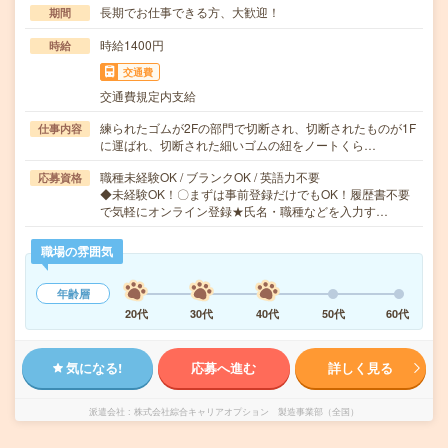
長期でお仕事できる方、大歓迎！
期間
時給1400円
時給
交通費
交通費規定内支給
練られたゴムが2Fの部門で切断され、切断されたものが1F
仕事内容
に運ばれ、切断された細いゴムの紐をノートくら…
職種未経験OK / ブランクOK / 英語力不要
応募資格
◆未経験OK！〇まずは事前登録だけでもOK！履歴書不要
で気軽にオンライン登録★氏名・職種などを入力す…
職場の雰囲気
年齢層
20代
30代
40代
50代
60代
気になる!
応募へ進む
詳しく見る
派遣会社
株式会社綜合キャリアオプション 製造事業部（全国）