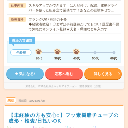
スキルアップができます！はんだ付け、配線、電動ドライ
仕事内容
バーを使った組み立て業務です！あなたの経験をぜひ…
ブランクOK / 英語力不要
応募資格
◆経験者歓迎！〇まずは事前登録だけでもOK！履歴書不要
で気軽にオンライン登録★氏名・職種などを入力す…
職場の雰囲気
年齢層
20代
30代
40代
50代
60代
気になる!
応募へ進む
詳しく見る
派遣会社
株式会社綜合キャリアオプション 製造事業部（全国）
未読
掲載日
2026/08/08
【未経験の方も安心○】フッ素樹脂チューブの
成形・検査/日払いOK