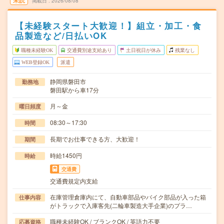
未読
掲載日
2026/08/08
【未経験スタート大歓迎！】組立・加工・食
品製造など/日払いOK
職種未経験OK
交通費別途支給あり
土日祝日が休み
残業なし
WEB登録OK
派遣
静岡県磐田市
勤務地
磐田駅から車17分
月～金
曜日頻度
08:30～17:30
時間
長期でお仕事できる方、大歓迎！
期間
時給1450円
時給
交通費
交通費規定内支給
在庫管理倉庫内にて、自動車部品やバイク部品が入った箱
仕事内容
がトラックで入庫客先(二輪車製造大手企業)のプラ…
職種未経験OK / ブランクOK / 英語力不要
応募資格