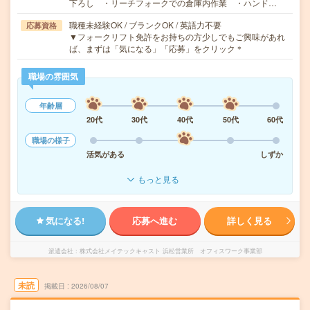
下ろし ・リーチフォークでの倉庫内作業 ・ハンド…
職種未経験OK / ブランクOK / 英語力不要
応募資格
▼フォークリフト免許をお持ちの方少しでもご興味があれ
ば、まずは「気になる」「応募」をクリック＊
職場の雰囲気
年齢層
20代
30代
40代
50代
60代
職場の様子
活気がある
しずか
もっと見る
気になる!
応募へ進む
詳しく見る
派遣会社
株式会社メイテックキャスト 浜松営業所 オフィスワーク事業部
未読
掲載日
2026/08/07