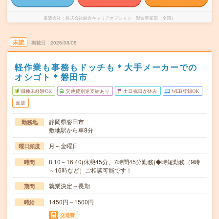
派遣会社
株式会社綜合キャリアオプション 製造事業部（全国）
未読
掲載日
2026/08/08
軽作業も事務もドッチも＊大手メーカーでの
オシゴト＊磐田市
職種未経験OK
交通費別途支給あり
土日祝日が休み
WEB登録OK
派遣
静岡県磐田市
勤務地
敷地駅から車8分
月～金曜日
曜日頻度
8:10～16:40(休憩45分、7時間45分勤務)◆時短勤務（9時
時間
～16時など）ご相談可能です！
就業決定～長期
期間
1450円～1500円
時給
交通費