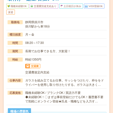
職種未経験OK
交通費別途支給あり
土日祝日が休み
WEB登録OK
派遣
静岡県掛川市
勤務地
掛川駅から車18分
月～金
曜日頻度
08:20～17:30
時間
長期でお仕事できる方、大歓迎！
期間
時給1350円
時給
交通費
交通費規定内支給
ガラスを組み立てるお仕事。サッシをつけたり、枠ををド
仕事内容
ライバーを使用し取り付けたりする。ガラスは大きく…
職種未経験OK / ブランクOK / 英語力不要
応募資格
◆未経験OK！〇まずは事前登録だけでもOK！履歴書不要
で気軽にオンライン登録★氏名・職種などを入力す…
職場の雰囲気