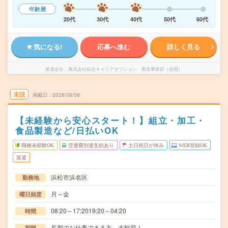
年齢層
20代
30代
40代
50代
60代
気になる!
応募へ進む
詳しく見る
派遣会社
株式会社綜合キャリアオプション 製造事業部（全国）
未読
掲載日
2026/08/08
【未経験から安心スタート！】組立・加工・
食品製造など/日払いOK
職種未経験OK
交通費別途支給あり
土日祝日が休み
WEB登録OK
派遣
浜松市浜名区
勤務地
月～金
曜日頻度
08:20～17:2019:20～04:20
時間
長期でお仕事できる方、大歓迎！
期間