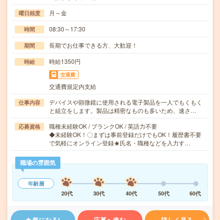
月～金
曜日頻度
08:30～17:30
時間
長期でお仕事できる方、大歓迎！
期間
時給1350円
時給
交通費
交通費規定内支給
デバイスや顕微鏡に使用される電子製品を一人でもくもく
仕事内容
と組立をします。製品は精密なものも多いため、速さ…
職種未経験OK / ブランクOK / 英語力不要
応募資格
◆未経験OK！〇まずは事前登録だけでもOK！履歴書不要
で気軽にオンライン登録★氏名・職種などを入力す…
職場の雰囲気
年齢層
20代
30代
40代
50代
60代
気になる!
応募へ進む
詳しく見る