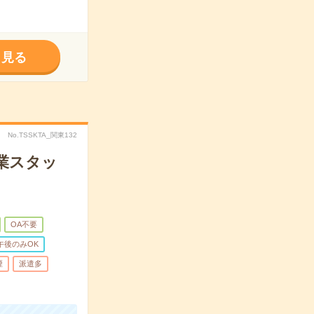
く見る
No.TSSKTA_関東132
業スタッ
OA不要
午後のみOK
煙
派遣多