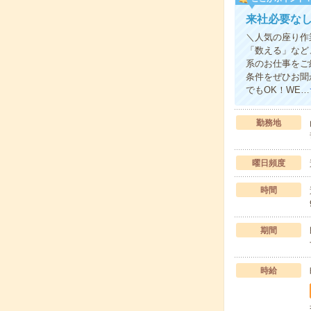
来社必要なし
＼人気の座り作
「数える」など
系のお仕事をご
条件をぜひお聞
でもOK！WE…
勤務地
曜日頻度
時間
期間
時給