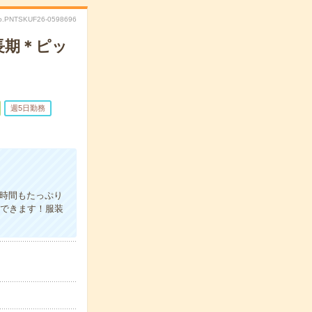
o.PNTSKUF26-0598696
長期＊ピッ
週5日勤務
の時間もたっぷり
ができます！服装