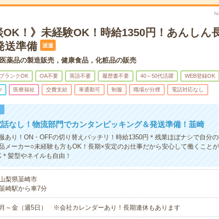
N
OK！》未経験OK！時給1350円！あんしん
発送準備
派遣
医薬品の製造販売，健康食品，化粧品の販売
ブランクOK
OA不要
英語不要
履歴書不要
40～50代活躍
WEB登録OK
少
医療福祉
交費支給
車通勤可
制服
職場が分煙
電話対応なし
！
電話なし！物流部門でカンタンピッキング＆発送準備！韮崎
服あり！ON・OFFの切り替えバッチリ！時給1350円＊残業ほぼナシで自分
品メーカー○未経験も方もOK！長期×安定のお仕事だから安心して働くこと
K＊髪型やネイルも自由！
山梨県韮崎市
韮崎駅から車7分
月～金（週5日） ※会社カレンダーあり！長期連休もあります