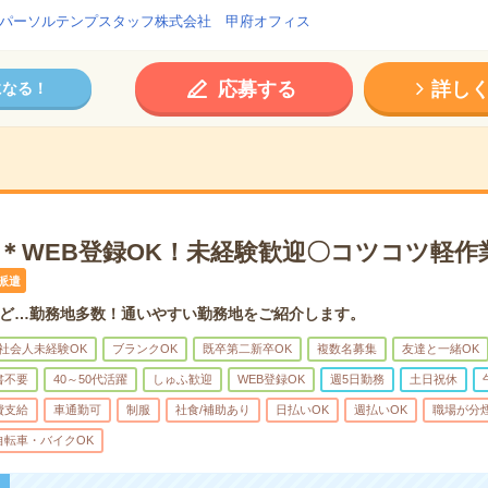
パーソルテンプスタッフ株式会社 甲府オフィス
応募する
詳し
になる！
心＊WEB登録OK！未経験歓迎〇コツコツ軽作
派遣
ど…勤務地多数！通いやすい勤務地をご紹介します。
社会人未経験OK
ブランクOK
既卒第二新卒OK
複数名募集
友達と一緒OK
書不要
40～50代活躍
しゅふ歓迎
WEB登録OK
週5日勤務
土日祝休
費支給
車通勤可
制服
社食/補助あり
日払いOK
週払いOK
職場が分
自転車・バイクOK
！