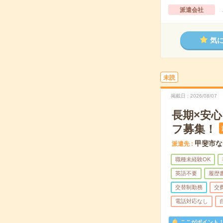
派遣会社
気
未読
掲載日
2026/08/07
長期×安
フ募集！
甲斐市な
派遣先
職種未経験OK
英語不要
履歴
交替制勤務
交
電話対応なし
ここがポイント