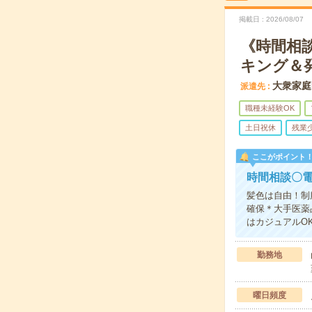
掲載日
2026/08/07
《時間相談
キング＆
大衆家庭
派遣先
職種未経験OK
土日祝休
残業
ここがポイント
時間相談〇
髪色は自由！制
確保＊大手医薬
はカジュアルO
勤務地
曜日頻度