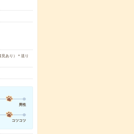
書見あり）＊送り
男性
コツコツ