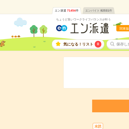
エン派遣
71454
件
エンバイト
82531
件
ちょうど良いワークライフバランスが叶う
関東版
気になる！リスト
0
保存し
未読