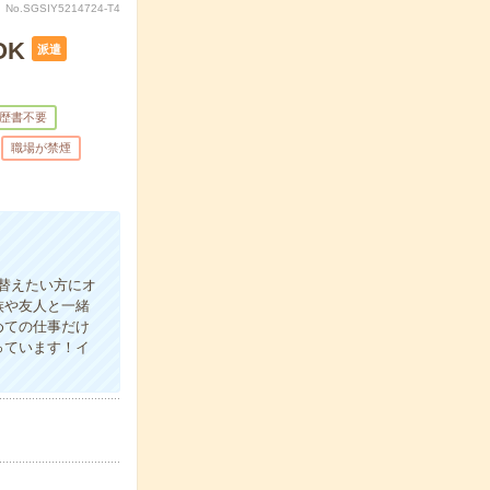
No.SGSIY5214724-T4
OK
派遣
歴書不要
職場が禁煙
替えたい方にオ
族や友人と一緒
めての仕事だけ
っています！イ