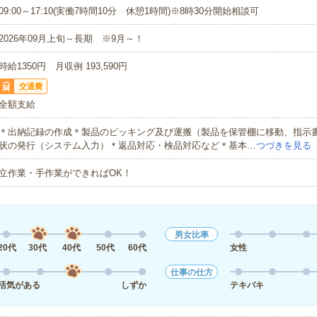
09:00～17:10(実働7時間10分 休憩1時間)※8時30分開始相談可
2026年09月上旬～長期 ※9月～！
時給1350円 月収例 193,590円
交通費
全額支給
＊出納記録の作成＊製品のピッキング及び運搬（製品を保管棚に移動、指示
状の発行（システム入力）＊返品対応・検品対応など＊基本…
つづきを見る
立作業・手作業ができればOK！
男女比率
20代
30代
40代
50代
60代
女性
仕事の仕方
活気がある
しずか
テキパキ