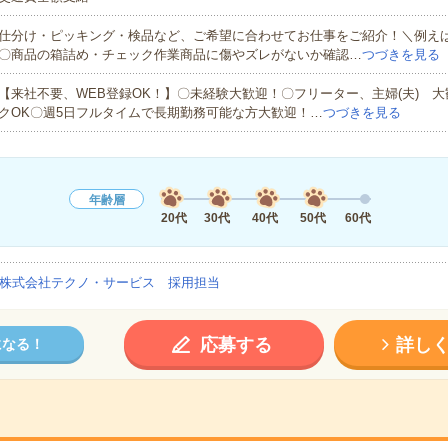
仕分け・ピッキング・検品など、ご希望に合わせてお仕事をご紹介！＼例え
〇商品の箱詰め・チェック作業商品に傷やズレがないか確認…
つづきを見る
【来社不要、WEB登録OK！】〇未経験大歓迎！〇フリーター、主婦(夫) 
クOK〇週5日フルタイムで長期勤務可能な方大歓迎！…
つづきを見る
年齢層
20代
30代
40代
50代
60代
株式会社テクノ・サービス 採用担当
応募する
詳し
になる！