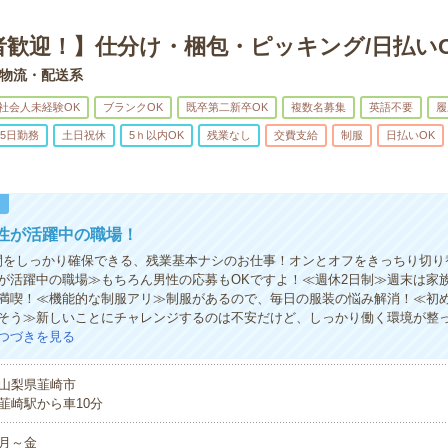
者歓迎！】仕分け・梱包・ピッキング/日払い
物流・配送系
社会人未経験OK
ブランクOK
既卒第二新卒OK
複数名募集
英語不要
履
5日勤務
土日祝休
5ｈ以内OK
残業なし
交費支給
制服
日払いOK
！
性が活躍中の職場！
間をしっかり確保できる、残業基本ナシのお仕事！オンとオフをきっちり切り
が活躍中の職場≫もちろん男性の応募もOKですよ！≪週休2日制≫週末は家
満喫！≪機能的な制服アリ≫制服があるので、毎日の服装の悩み解消！≪初
そう≫新しいことにチャレンジするのは不安だけど、しっかり働く環境が整
つづきを見る
山梨県韮崎市
韮崎駅から車10分
月～金