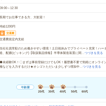
09:00～12:30
長期でお仕事できる方、大歓迎！
時給1200円
交通費
交通費規定内支給
当社社員常駐のため働きやすい環境！土日祝休みでプライベート充実！ハー
造、配膳(ピッキング)【取扱製品情報】半導体製造装置に関…
つづきを見る
◆未経験OK！〇まずは事前登録だけでもOK！履歴書不要で気軽にオンライ
種などを入力するだけ★オシゴトただいま少しずつ増加中…
つづきを見る
年齢層
20代
30代
40代
50代
60代