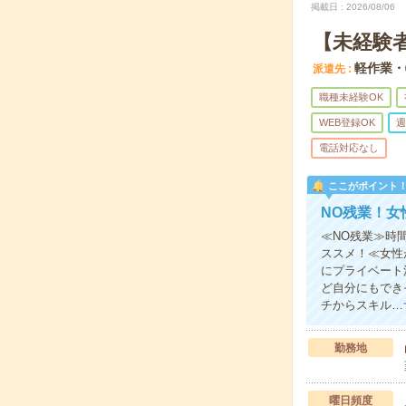
掲載日
2026/08/06
【未経験
軽作業・
派遣先
職種未経験OK
WEB登録OK
週
電話対応なし
ここがポイント
NO残業！女
≪NO残業≫時
ススメ！≪女性
にプライベート
ど自分にもでき
チからスキル…
勤務地
曜日頻度