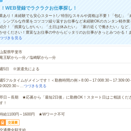
！WEB登録でラクラクお仕事探し！
業あり！未経験でも安心スタート!／特別なスキルや資格は不要！「包む」「
、シンプルな作業をコツコツ繰り返すお仕事など未経験OKのカンタン軽作業
紹介！「残業なしがいい」「土日は休みたい」「家の近くで働きたい」など
かせください！豊富なお仕事の中からピッタリのお仕事がきっとみつかる！
つづきを見る
山梨県甲斐市
竜王駅から---分／塩崎駅から---分
週5日 ※派遣先による
週5フルタイムがメインです！＜勤務時間の例＞8:00～17:008:30～17:309:00～1
9:0020:30～…
つづきを見る
即日～長期 ★応募から「最短2日後」に勤務OK！スタート日はご相談くだ
す！
時給1100円～1600円 ★Wワーク不可
交通費
交通費全額支給