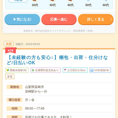
20代
30代
40代
50代
60代
気になる!
応募へ進む
詳しく見る
派遣会社
株式会社綜合キャリアオプション 製造事業部（全国）
未読
掲載日
2026/08/05
NEW
【未経験の方も安心○】梱包・出荷・仕分けな
ど/日払いOK
職種未経験OK
交通費別途支給あり
土日祝日が休み
WEB登録OK
派遣
山梨県韮崎市
勤務地
韮崎駅から---分
月～金
曜日頻度
09:00～17:45
時間
長期でお仕事できる方、大歓迎！
期間