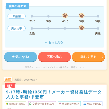
職場の雰囲気
年齢層
20代
30代
40代
50代
60代
男女比率
女性
男性
もっと見る
気になる!
応募へ進む
詳しく見る
派遣会社
パーソルテンプスタッフ株式会社 甲府オフィス
未読
掲載日
2026/08/07
NEW
9-17時×時給1350円！メーカー資材発注データ
入力と事務/甲斐市
職種未経験OK
交通費別途支給あり
土日祝日が休み
WEB登録OK