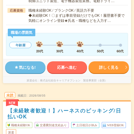
制御ユニット製造、電子機器製造業務。電動ドライ…
職種未経験OK / ブランクOK / 英語力不要
応募資格
◆未経験OK！〇まずは事前登録だけでもOK！履歴書不要で
気軽にオンライン登録★氏名・職種などを入力す…
職場の雰囲気
年齢層
20代
30代
40代
50代
60代
気になる!
応募へ進む
詳しく見る
派遣会社
株式会社綜合キャリアオプション 製造事業部（全国）
未読
掲載日
2026/08/05
NEW
【未経験者歓迎！】ハーネスのピッキング/日
払いOK
職種未経験OK
交通費別途支給あり
土日祝日が休み
WEB登録OK
派遣