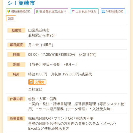
シ！韮崎市
職種未経験OK
交通費別途支給あり
土日祝日が休み
WEB登録OK
派遣
山梨県韮崎市
勤務地
韮崎駅から車9分
月～金（週5日）
曜日頻度
09:00～17:30(実働7時間30分 休憩1時間)
時間
【急募】即日～長期 ※8月～！
期間
時給1330円 月収例 199,500円+残業代
時給
交通費
全額支給
総務・人事・労務
仕事内容
＊契約・発注・請求書処理、振替伝票処理（専用システム使
用）＊ツール運用業務（データ管理）＊入社受入時…
職種未経験OK / ブランクOK / 英語力不要
応募資格
事務の経験をお持ちの方社内の専用システム・メール・
Excelなど使用経験ある方