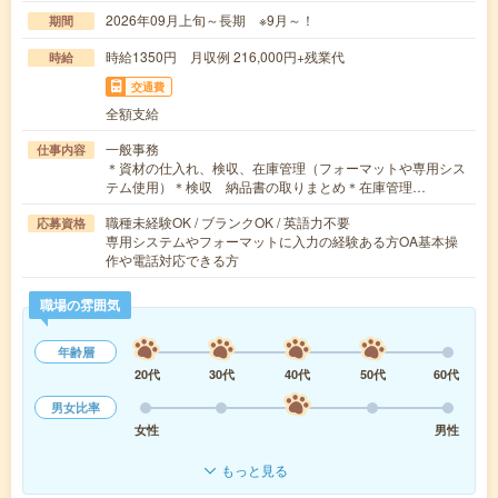
2026年09月上旬～長期 ※9月～！
期間
時給1350円 月収例 216,000円+残業代
時給
交通費
全額支給
一般事務
仕事内容
＊資材の仕入れ、検収、在庫管理（フォーマットや専用シス
テム使用）＊検収 納品書の取りまとめ＊在庫管理…
職種未経験OK / ブランクOK / 英語力不要
応募資格
専用システムやフォーマットに入力の経験ある方OA基本操
作や電話対応できる方
職場の雰囲気
年齢層
20代
30代
40代
50代
60代
男女比率
女性
男性
もっと見る