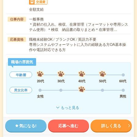
交通費
全額支給
一般事務
仕事内容
＊資材の仕入れ、検収、在庫管理（フォーマットや専用シス
テム使用）＊検収 納品書の取りまとめ＊在庫管理…
職種未経験OK / ブランクOK / 英語力不要
応募資格
専用システムやフォーマットに入力の経験ある方OA基本操
作や電話対応できる方
職場の雰囲気
年齢層
20代
30代
40代
50代
60代
男女比率
女性
男性
もっと見る
気になる!
応募へ進む
詳しく見る