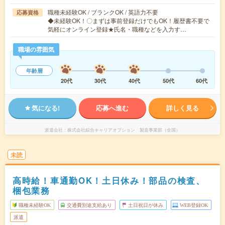
職種未経験OK / ブランクOK / 英語力不要
応募資格
◆未経験OK！〇まずは事前登録だけでもOK！履歴書不要で
気軽にオンライン登録★氏名・職種などを入力す…
職場の雰囲気
年齢層
20代
30代
40代
50代
60代
気になる!
応募へ進む
詳しく見る
派遣会社
株式会社綜合キャリアオプション 製造事業部（全国）
未読
高時給！車通勤OK！土日休み！部品の検査、
梱包業務
職種未経験OK
交通費別途支給あり
土日祝日が休み
WEB登録OK
派遣