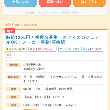
気になる!
応募へ進む
詳しく見る
派遣会社
パーソルテンプスタッフ株式会社 甲府オフィス
未読
掲載日
2026/08/06
NEW
時給1350円＊複数名募集！オフィスカジュア
ルOK！メーカー事務/韮崎駅
職種未経験OK
交通費別途支給あり
土日祝日が休み
WEB登録OK
派遣
山梨県甲斐市
勤務地
韮崎駅から車9分
月～金・祝(週5日) ※会社カレンダーあり（夏・冬長期連休
曜日頻度
あります！）
08:00～17:00(実働8時間 休憩1時間)
時間
【急募】即日～長期 ※8月～！
期間
時給1350円 月収例 216,000円+残業代
時給