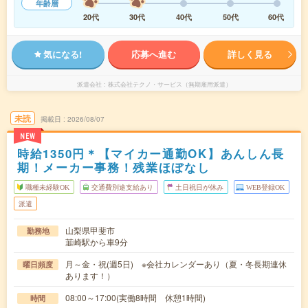
年齢層
20代
30代
40代
50代
60代
気になる!
応募へ進む
詳しく見る
派遣会社
株式会社テクノ・サービス（無期雇用派遣）
未読
掲載日
2026/08/07
NEW
時給1350円＊【マイカー通勤OK】あんしん長
期！メーカー事務！残業ほぼなし
職種未経験OK
交通費別途支給あり
土日祝日が休み
WEB登録OK
派遣
山梨県甲斐市
勤務地
韮崎駅から車9分
月～金・祝(週5日) ※会社カレンダーあり（夏・冬長期連休
曜日頻度
あります！）
08:00～17:00(実働8時間 休憩1時間)
時間