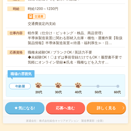
時給1200～1230円
時給
交通費
交通費規定内支給
軽作業（仕分け・ピッキング・検品、商品管理）
仕事内容
半導体製造装置に関わる部材入出庫・梱包・運搬作業【取扱
製品情報】半導体製造装置≪待遇・福利厚生≫・日…
職種未経験OK / ブランクOK / 英語力不要
応募資格
◆未経験OK！〇まずは事前登録だけでもOK！履歴書不要で
気軽にオンライン登録★氏名・職種などを入力す…
職場の雰囲気
年齢層
20代
30代
40代
50代
60代
気になる!
応募へ進む
詳しく見る
派遣会社
株式会社綜合キャリアオプション 製造事業部（全国）