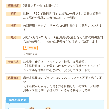
週5日／月～金（土日休み）
曜日頻度
8:30～17:30（実働8時間）※上記は一例です。業務上必要が
時間
ある場合や配属先の都合により、時間帯…
無期雇用（テクノ・サービスの正社員として勤務いただきま
期間
す）
月給19万円～24万円 ★配属先が変更となった際の待機期間
時給
も給与が発生！ ※給与は経験などを考慮して決定します
交通費
交通費支給
軽作業（仕分け・ピッキング・検品、商品管理）
仕事内容
【未経験歓迎！すぐ覚えられるカンタン作業がたくさん！】
シンプルな作業が中心なので、安心してスタートで…
職種未経験OK / ブランクOK / パソコンスキル不要 / 英語力不
応募資格
要
＼未経験から安定した働き方を目指したい方歓迎！／経験・
資格・学歴は問いません◎「そろそろ腰を据えて働…
職場の雰囲気