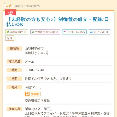
未読
掲載日
2026/08/05
NEW
【未経験の方も安心○】制御盤の組立・配線/日
払いOK
職種未経験OK
交通費別途支給あり
土日祝日が休み
WEB登録OK
派遣
山梨県韮崎市
勤務地
韮崎駅から車7分
月～金
曜日頻度
08:50～17:45
時間
長期でお仕事できる方、大歓迎！
期間
時給1200円
時給
交通費
交通費規定内支給
製造（組立・加工）
仕事内容
土日祝休みでプライベート充実！半導体製造用制御盤・各種