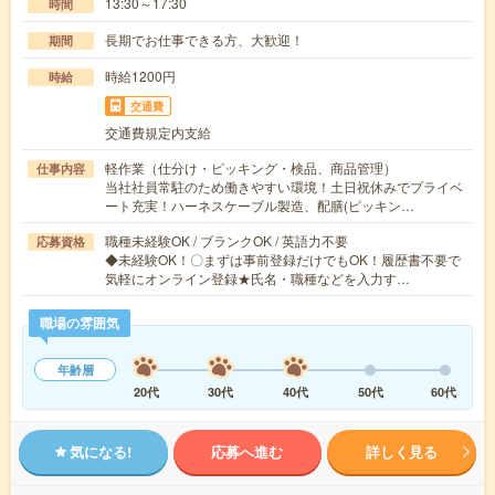
13:30～17:30
時間
長期でお仕事できる方、大歓迎！
期間
時給1200円
時給
交通費
交通費規定内支給
軽作業（仕分け・ピッキング・検品、商品管理）
仕事内容
当社社員常駐のため働きやすい環境！土日祝休みでプライベ
ート充実！ハーネスケーブル製造、配膳(ピッキン…
職種未経験OK / ブランクOK / 英語力不要
応募資格
◆未経験OK！〇まずは事前登録だけでもOK！履歴書不要で
気軽にオンライン登録★氏名・職種などを入力す…
職場の雰囲気
年齢層
20代
30代
40代
50代
60代
気になる!
応募へ進む
詳しく見る