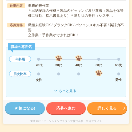
事務的軽作業
仕事内容
＊出納記録の作成＊製品のピッキング及び運搬（製品を保管
棚に移動、指示書見あり）＊送り状の発行（システ…
職種未経験OK / ブランクOK / パソコンスキル不要 / 英語力不
応募資格
要
立作業・手作業ができればOK！
職場の雰囲気
年齢層
20代
30代
40代
50代
60代
男女比率
女性
男性
もっと見る
気になる!
応募へ進む
詳しく見る
派遣会社
パーソルテンプスタッフ株式会社 甲府オフィス