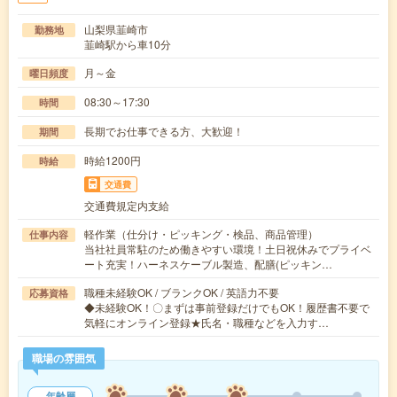
山梨県韮崎市
勤務地
韮崎駅から車10分
月～金
曜日頻度
08:30～17:30
時間
長期でお仕事できる方、大歓迎！
期間
時給1200円
時給
交通費
交通費規定内支給
軽作業（仕分け・ピッキング・検品、商品管理）
仕事内容
当社社員常駐のため働きやすい環境！土日祝休みでプライベ
ート充実！ハーネスケーブル製造、配膳(ピッキン…
職種未経験OK / ブランクOK / 英語力不要
応募資格
◆未経験OK！〇まずは事前登録だけでもOK！履歴書不要で
気軽にオンライン登録★氏名・職種などを入力す…
職場の雰囲気
年齢層