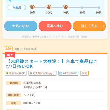
年齢層
20代
30代
40代
50代
60代
気になる!
応募へ進む
詳しく見る
派遣会社
株式会社綜合キャリアオプション 製造事業部（全国）
未読
掲載日
2026/08/05
NEW
【未経験スタート大歓迎！】台車で商品はこ
び/日払いOK
職種未経験OK
交通費別途支給あり
WEB登録OK
派遣
山梨県韮崎市
勤務地
韮崎駅から車10分
シフト制
曜日頻度
08:00～17:00
時間