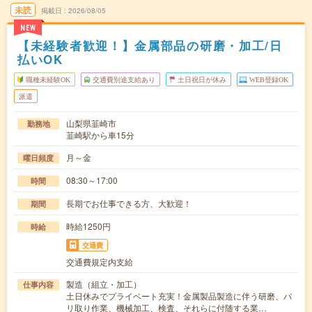
未読
掲載日
2026/08/05
NEW
【未経験者歓迎！】金属部品の研磨・加工/日
払いOK
職種未経験OK
交通費別途支給あり
土日祝日が休み
WEB登録OK
派遣
山梨県韮崎市
勤務地
韮崎駅から車15分
月～金
曜日頻度
08:30～17:00
時間
長期でお仕事できる方、大歓迎！
期間
時給1250円
時給
交通費
交通費規定内支給
製造（組立・加工）
仕事内容
土日休みでプライベート充実！金属製品製造に伴う研磨、バ
リ取り作業、機械加工、検査、それらに付随する業…