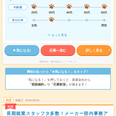
年齢層
20代
30代
40代
50代
60代
男女比率
女性
男性
もっと見る
気になる!
応募へ進む
詳しく見る
派遣会社
株式会社ニッソーネット
興味があったら「★気になる！」をタップ！
「気になる！」を押しておくと、派遣会社から
「面談確約」
や
「応募歓迎」
が届きます！
未読
掲載日
2026/08/08
NEW
長期就業スタッフタ多数！メーカー部内事務ア