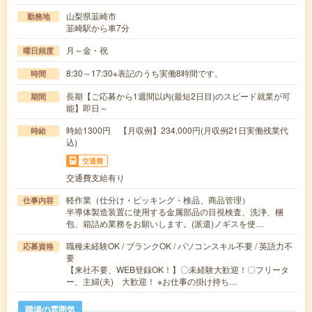
山梨県韮崎市
勤務地
韮崎駅から車7分
月～金・祝
曜日頻度
8:30～17:30※表記のうち実働8時間です。
時間
長期【ご応募から1週間以内(最短2日目)のスピード就業が可
期間
能】即日～
時給1300円 【月収例】234,000円(月収例21日実働残業代
時給
込)
交通費
交通費支給有り
軽作業（仕分け・ピッキング・検品、商品管理）
仕事内容
半導体製造装置に使用する金属部品の目視検査、洗浄、梱
包、箱詰め業務をお願いします。(派遣)ノギスを使…
職種未経験OK / ブランクOK / パソコンスキル不要 / 英語力不
応募資格
要
【来社不要、WEB登録OK！】〇未経験大歓迎！〇フリータ
ー、主婦(夫) 大歓迎！ ※お仕事の掛け持ち…
職場の雰囲気