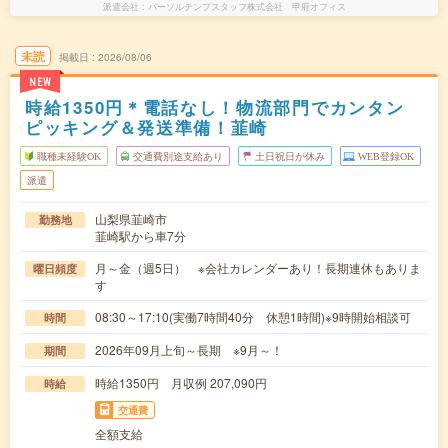
派遣会社
パーソルテンプスタッフ株式会社 甲府オフィス
未読
掲載日
2026/08/06
NEW
時給1350円＊電話なし！物流部門でカンタン
ピッキング＆発送準備！韮崎
職種未経験OK
交通費別途支給あり
土日祝日が休み
WEB登録OK
派遣
山梨県韮崎市
勤務地
韮崎駅から車7分
月～金（週5日） ※会社カレンダーあり！長期連休もありま
曜日頻度
す
08:30～17:10(実働7時間40分 休憩1時間)※9時開始相談可
時間
2026年09月上旬～長期 ※9月～！
期間
時給1350円 月収例 207,090円
時給
交通費
全額支給