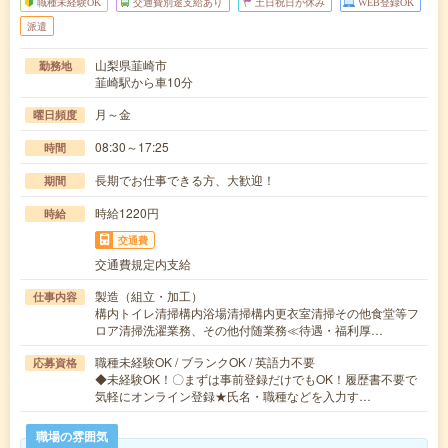
職種未経験OK
交通費別途支給あり
土日祝日が休み
WEB登録OK
派遣
山梨県韮崎市
勤務地
韮崎駅から車10分
月～金
曜日頻度
08:30～17:25
時間
長期でお仕事できる方、大歓迎！
期間
時給1220円
時給
交通費
交通費規定内支給
製造（組立・加工）
仕事内容
構内トイレ清掃構内浴場清掃構内更衣室清掃その他食堂等フ
ロア清掃洗濯業務、その他付随業務≪待遇・福利厚…
職種未経験OK / ブランクOK / 英語力不要
応募資格
◆未経験OK！〇まずは事前登録だけでもOK！履歴書不要で
気軽にオンライン登録★氏名・職種などを入力す…
職場の雰囲気