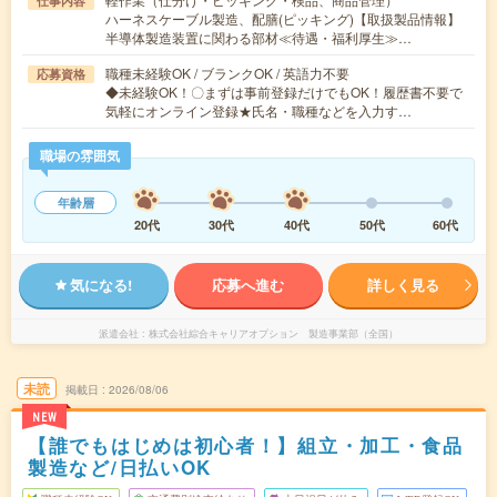
仕事内容
ハーネスケーブル製造、配膳(ピッキング)【取扱製品情報】
半導体製造装置に関わる部材≪待遇・福利厚生≫…
職種未経験OK / ブランクOK / 英語力不要
応募資格
◆未経験OK！〇まずは事前登録だけでもOK！履歴書不要で
気軽にオンライン登録★氏名・職種などを入力す…
職場の雰囲気
年齢層
20代
30代
40代
50代
60代
気になる!
応募へ進む
詳しく見る
派遣会社
株式会社綜合キャリアオプション 製造事業部（全国）
未読
掲載日
2026/08/06
NEW
【誰でもはじめは初心者！】組立・加工・食品
製造など/日払いOK