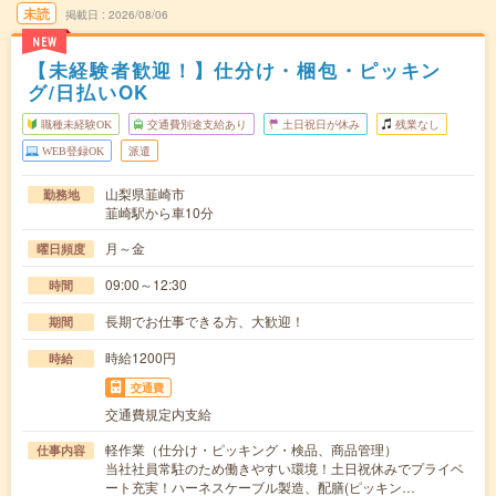
未読
掲載日
2026/08/06
NEW
【未経験者歓迎！】仕分け・梱包・ピッキン
グ/日払いOK
職種未経験OK
交通費別途支給あり
土日祝日が休み
残業なし
WEB登録OK
派遣
山梨県韮崎市
勤務地
韮崎駅から車10分
月～金
曜日頻度
09:00～12:30
時間
長期でお仕事できる方、大歓迎！
期間
時給1200円
時給
交通費
交通費規定内支給
軽作業（仕分け・ピッキング・検品、商品管理）
仕事内容
当社社員常駐のため働きやすい環境！土日祝休みでプライベ
ート充実！ハーネスケーブル製造、配膳(ピッキン…