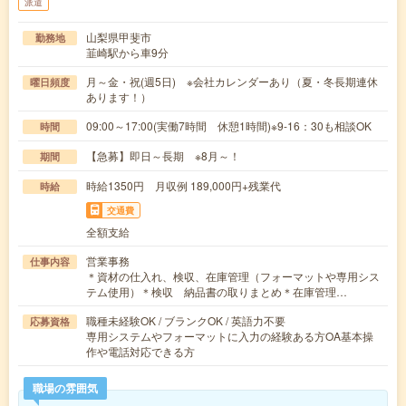
派遣
山梨県甲斐市
勤務地
韮崎駅から車9分
月～金・祝(週5日) ※会社カレンダーあり（夏・冬長期連休
曜日頻度
あります！）
09:00～17:00(実働7時間 休憩1時間)※9-16：30も相談OK
時間
【急募】即日～長期 ※8月～！
期間
時給1350円 月収例 189,000円+残業代
時給
交通費
全額支給
営業事務
仕事内容
＊資材の仕入れ、検収、在庫管理（フォーマットや専用シス
テム使用）＊検収 納品書の取りまとめ＊在庫管理…
職種未経験OK / ブランクOK / 英語力不要
応募資格
専用システムやフォーマットに入力の経験ある方OA基本操
作や電話対応できる方
職場の雰囲気