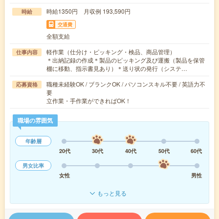
時給1350円 月収例 193,590円
時給
交通費
全額支給
軽作業（仕分け・ピッキング・検品、商品管理）
仕事内容
＊出納記録の作成＊製品のピッキング及び運搬（製品を保管
棚に移動、指示書見あり）＊送り状の発行（システ…
職種未経験OK / ブランクOK / パソコンスキル不要 / 英語力不
応募資格
要
立作業・手作業ができればOK！
職場の雰囲気
年齢層
20代
30代
40代
50代
60代
男女比率
女性
男性
もっと見る