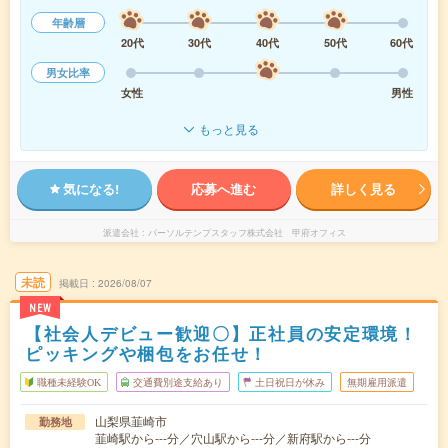
年齢層
20代
30代
40代
50代
60代
男女比率
女性
男性
もっと見る
気になる!
応募へ進む
詳しく見る
派遣会社
パーソルテンプスタッフ株式会社 甲府オフィス
未読
掲載日
2026/08/07
NEW
【社会人デビュー歓迎〇】正社員の安定環境！
ピッキングや梱包をお任せ！
職種未経験OK
交通費別途支給あり
土日祝日が休み
無期雇用派遣
山梨県韮崎市
勤務地
韮崎駅から---分／穴山駅から---分／新府駅から---分