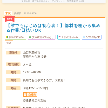
派遣会社
株式会社綜合キャリアオプション 製造事業部（全国）
未読
掲載日
2026/08/06
NEW
【誰でもはじめは初心者！】部材を棚から集め
る作業/日払いOK
職種未経験OK
交通費別途支給あり
土日祝日が休み
WEB登録OK
派遣
山梨県韮崎市
勤務地
韮崎駅から車10分
月～金
曜日頻度
17:00～02:00
時間
長期でお仕事できる方、大歓迎！
期間
時給1250～1563円
時給
交通費
交通費規定内支給
軽作業（仕分け・ピッキング・検品、商品管理）