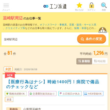
メニュー
気になる!
ログイン
検索
韮崎駅周辺
のお仕事一覧
韮崎駅の派遣のお仕事情報です。
オフィスワーク・事務系
、
営業・販売・サービス系
、
クリエイティブ系
などのお仕事を取り揃えています。さらに、
短期
・
単発
などの期
間や、
職種未経験OK
などのこだわり条件で絞り込んでいただけます。
条件の変更
また、
甲府駅
・
小井川駅
・
国母駅
・
塩崎駅
・
常永駅
など近隣駅のお仕事もご確認いた
韮崎駅周辺
だけます。
81
1,296
全
件
平均時給:
円
時給順
新着順
未読
掲載日
2026/08/08
NEW
【医療行為はナシ】時給1400円！病院で備品
のチェックなど
職種未経験OK
交通費別途支給あり
土日祝日が休み
WEB登録OK
派遣
山梨県韮崎市
勤務地