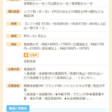
韮崎駅から---分／穴山駅から---分／新府駅から---分
シフト制（月～日） ※平日のみなどの相談もOK ※週3なども
曜日頻度
相談OK
【シフト例】07:00～16:0009:00～18:0017:00～09:00※ 上記
時間
は一例です！そ…
即日～2ヶ月以上
期間
無資格の方：時給1400円～1750円 / 介護福祉士：時給1700
時給
円～2125円 / 初任者以上：時給1500円～1875円
交通費
全額支給
看護助手
仕事内容
＼無資格・未経験OKの看護助手／医療行為は一切行わない
ので未経験でも安心！▽具体的には…・リネンやシ…
職種未経験OK / ブランクOK / パソコンスキル不要 / 英語力不
応募資格
要
＼無資格＊未経験OK／★年齢不問・ブランクOK★履歴書不
要・来社不要（電話登録OK）★社会保険完備＼…
職場の雰囲気