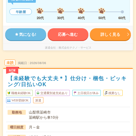
年齢層
20代
30代
40代
50代
60代
気になる!
応募へ進む
詳しく見る
派遣会社
株式会社テクノ・サービス
未読
掲載日
2026/08/06
NEW
【未経験でも大丈夫＊】仕分け・梱包・ピッキ
ング/日払いOK
職種未経験OK
交通費別途支給あり
土日祝日が休み
残業なし
WEB登録OK
派遣
山梨県韮崎市
勤務地
韮崎駅から車10分
月～金
曜日頻度