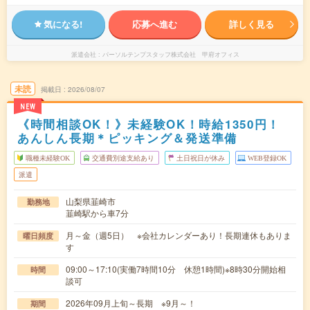
気になる!
応募へ進む
詳しく見る
派遣会社
パーソルテンプスタッフ株式会社 甲府オフィス
未読
掲載日
2026/08/07
NEW
《時間相談OK！》未経験OK！時給1350円！
あんしん長期＊ピッキング＆発送準備
職種未経験OK
交通費別途支給あり
土日祝日が休み
WEB登録OK
派遣
山梨県韮崎市
勤務地
韮崎駅から車7分
月～金（週5日） ※会社カレンダーあり！長期連休もありま
曜日頻度
す
09:00～17:10(実働7時間10分 休憩1時間)※8時30分開始相
時間
談可
2026年09月上旬～長期 ※9月～！
期間