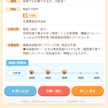
長期でお仕事できる方、大歓迎！
期間
時給1150円
時給
交通費
交通費規定内支給
製造（組立・加工）
仕事内容
空調完備で働きやすい環境！レト台車運搬、機械オペレーシ
ョンおよび付帯作業【取扱製品情報】ヨーグルトや…
職種未経験OK / ブランクOK / 英語力不要
応募資格
◆未経験OK！〇まずは事前登録だけでもOK！履歴書不要で
気軽にオンライン登録★氏名・職種などを入力す…
職場の雰囲気
年齢層
20代
30代
40代
50代
60代
気になる!
応募へ進む
詳しく見る
派遣会社
株式会社綜合キャリアオプション 製造事業部（全国）