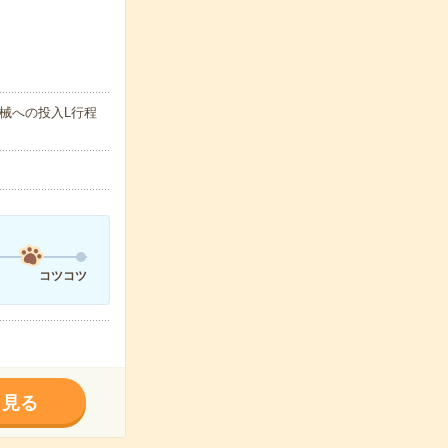
械への投入L行程
コツコツ
く見る