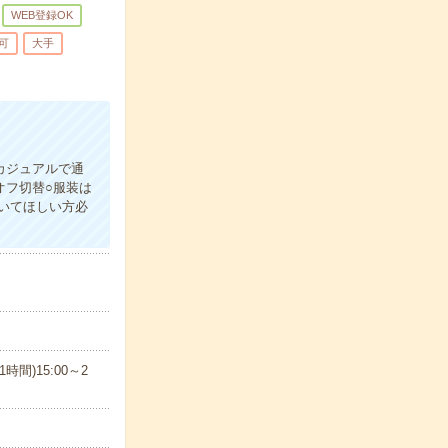
WEB登録OK
可
大手
カジュアルで通
オフ切替○服装は
いてほしい方必
時間)15:00～2