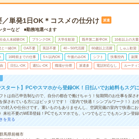
要／単発1日OK＊コスメの仕分け
派遣
ンターなど ■勤務地選べます
社会人未経験OK
ブランクOK
大学生歓迎
既卒第二新卒OK
10名以上の大
達と一緒OK
OA不要
英語不要
40～50代活躍
60歳以上活躍
しゅふ歓迎
休
16時前までの仕事
5ｈ以内OK
午後のみOK
シフト
扶養控内
副業
由
日払いOK
週払いOK
職場が分煙
派遣多
電話対応なし
ルーティ
！
スタート】PCやスマホから登録OK！日払いでお給料もスグ
シフトは自己申告制なので、自分の都合で働けちゃう！短期間のお仕事を探さ
を探されている方にはピッタリです！《室内で快適！シンプルワーク！》お
どの封入や仕分けです。重いものもありませんし、空調完備の室内で快適にお
》来社不要のWEB登録！PCでもスマホでも、いつでもどこでもカンタン登
きを見る
群馬県前橋市