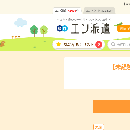
【未
エン派遣
71454
件
エンバイト
82531
件
ちょうど良いワークライフバランスが叶う
関東版
気になる！リスト
0
保存し
【未経
未読