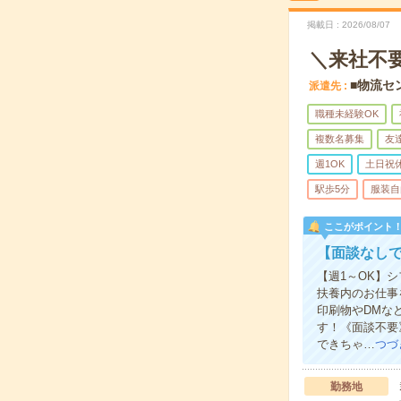
掲載日
2026/08/07
＼来社不
■物流セ
派遣先
職種未経験OK
複数名募集
友
週1OK
土日祝
駅歩5分
服装自
ここがポイント
【面談なしで
【週1～OK】
扶養内のお仕事
印刷物やDMな
す！《面談不要
できちゃ…
つづ
勤務地