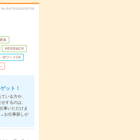
No.BAIT8110420GT06
量募集
WEB登録OK
・WワークOK
ン
にゲット！
れている方や、
任せするのは、
仕事いただけま
録→お仕事探しが