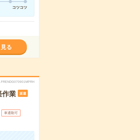
コツコツ
く見る
.FRENDG070901MPRH
軽作業
派遣
車通勤可