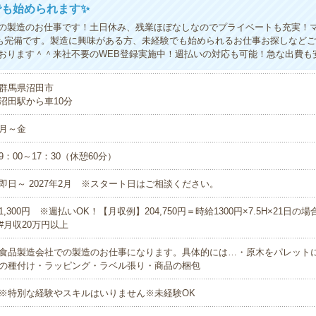
でも始められます✨
の製造のお仕事です！土日休み、残業ほぼなしなのでプライベートも充実！
も完備です。製造に興味がある方、未経験でも始められるお仕事お探しなど
おります＾＾来社不要のWEB登録実施中！週払いの対応も可能！急な出費も
群馬県沼田市
沼田駅から車10分
月～金
9：00～17：30（休憩60分）
即日～ 2027年2月 ※スタート日はご相談ください。
1,300円 ※週払いOK！【月収例】204,750円＝時給1300円×7.5H×21
#月収20万円以上
食品製造会社での製造のお仕事になります。具体的には…・原木をパレット
の種付け・ラッピング・ラベル張り・商品の梱包
※特別な経験やスキルはいりません※未経験OK