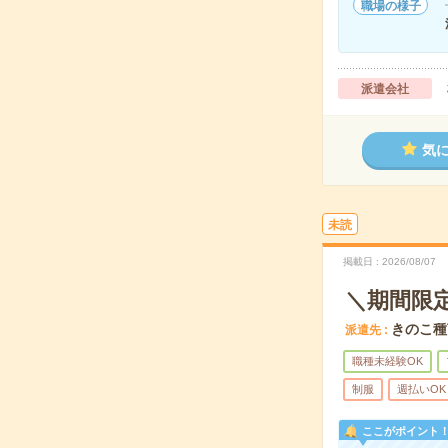
職場の様子
派遣会社
気
未読
掲載日
2026/08/07
＼期間限
きのこ種
派遣先
職種未経験OK
制服
週払いOK
ここがポイント