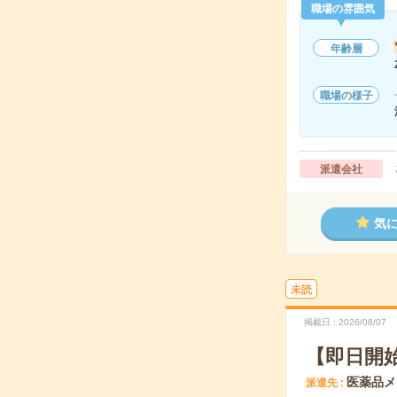
職場の雰囲気
年齢層
職場の様子
派遣会社
気
未読
掲載日
2026/08/07
【即日開
医薬品メ
派遣先