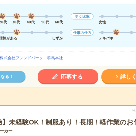
男女比率
20代
30代
40代
50代
60代
女性
仕事の仕方
活気がある
しずか
テキパキ
株式会社フレンドパーク 群馬本社
応募する
詳し
になる！
No
始】未経験OK！制服あり！長期！軽作業のお
ーカー