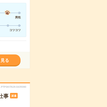
男性
コツコツ
く見る
.PTPSKITA26-0435090
仕事
派遣