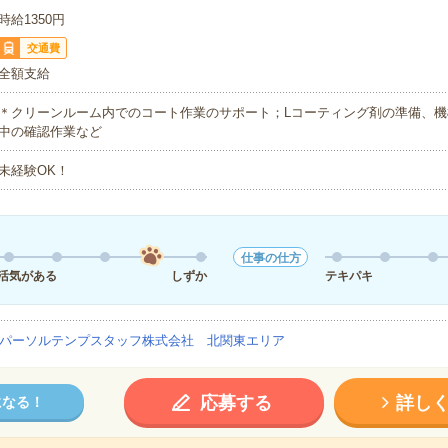
時給1350円
交通費
全額支給
＊クリーンルーム内でのコート作業のサポート；Lコーティング剤の準備、機
中の確認作業など
未経験OK！
仕事の仕方
活気がある
しずか
テキパキ
パーソルテンプスタッフ株式会社 北関東エリア
応募する
詳し
になる！