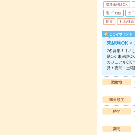
職種未経験OK
週5日勤務
土日
制服
社食/補助
ここがポイント
未経験OK＜
2名募集！手の
勤OK 未経験
カジュアルOK
見！夜間・土曜
勤務地
曜日頻度
時間
期間