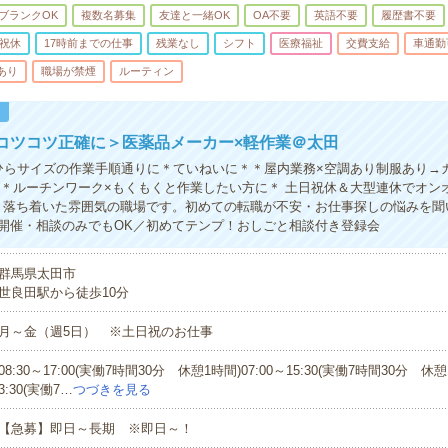
ブランクOK
複数名募集
友達と一緒OK
OA不要
英語不要
履歴書不要
祝休
17時前までの仕事
残業なし
シフト
医療福祉
交費支給
車通勤
あり
職場が禁煙
ルーティン
！
コツコツ正確に＞医薬品メーカー×軽作業＠太田
ひらサイズの作業手順通りに＊ていねいに＊＊屋内業務×空調あり制服あり→
OK＊ルーチンワーク×もくもくと作業したい方に＊ 土日祝休＆大型連休でオン
＊落ち着いた雰囲気の職場です。初めての転職が不安・お仕事探しの悩みを聞
開催・相談のみでもOK／初めてテンプ！おしごと相談付き登録会
群馬県太田市
世良田駅から徒歩10分
月～金（週5日） ※土日祝のお仕事
08:30～17:00(実働7時間30分 休憩1時間)07:00～15:30(実働7時間30分 休憩1
3:30(実働7…
つづきを見る
【急募】即日～長期 ※即日～！