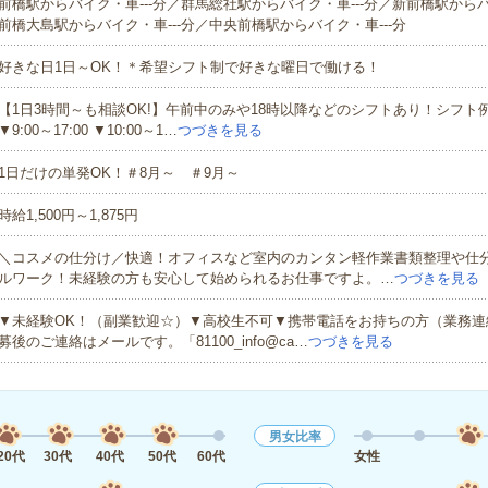
前橋駅からバイク・車---分／群馬総社駅からバイク・車---分／新前橋駅からバ
前橋大島駅からバイク・車---分／中央前橋駅からバイク・車---分
好きな日1日～OK！＊希望シフト制で好きな曜日で働ける！
【1日3時間～も相談OK!】午前中のみや18時以降などのシフトあり！シフト例▼9:
▼9:00～17:00 ▼10:00～1…
つづきを見る
1日だけの単発OK！＃8月～ ＃9月～
時給1,500円～1,875円
＼コスメの仕分け／快適！オフィスなど室内のカンタン軽作業書類整理や仕
ルワーク！未経験の方も安心して始められるお仕事ですよ。…
つづきを見る
▼未経験OK！（副業歓迎☆）▼高校生不可▼携帯電話をお持ちの方（業務連
募後のご連絡はメールです。「81100_info@ca…
つづきを見る
男女比率
20代
30代
40代
50代
60代
女性