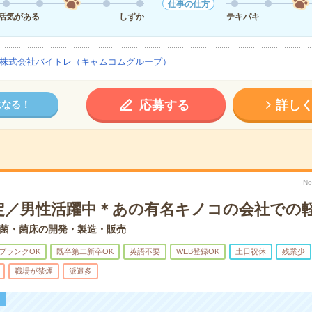
仕事の仕方
活気がある
しずか
テキパキ
株式会社バイトレ（キャムコムグループ）
応募する
詳し
になる！
No
定／男性活躍中＊あの有名キノコの会社での
菌・菌床の開発・製造・販売
ブランクOK
既卒第二新卒OK
英語不要
WEB登録OK
土日祝休
残業少
職場が禁煙
派遣多
！