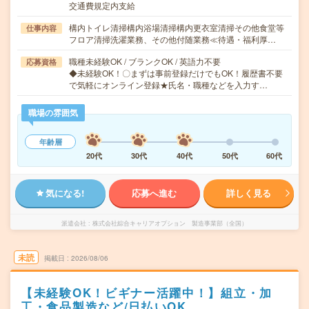
交通費規定内支給
構内トイレ清掃構内浴場清掃構内更衣室清掃その他食堂等
仕事内容
フロア清掃洗濯業務、その他付随業務≪待遇・福利厚…
職種未経験OK / ブランクOK / 英語力不要
応募資格
◆未経験OK！〇まずは事前登録だけでもOK！履歴書不要
で気軽にオンライン登録★氏名・職種などを入力す…
職場の雰囲気
年齢層
20代
30代
40代
50代
60代
気になる!
応募へ進む
詳しく見る
派遣会社
株式会社綜合キャリアオプション 製造事業部（全国）
未読
掲載日
2026/08/06
【未経験OK！ビギナー活躍中！】組立・加
工・食品製造など/日払いOK