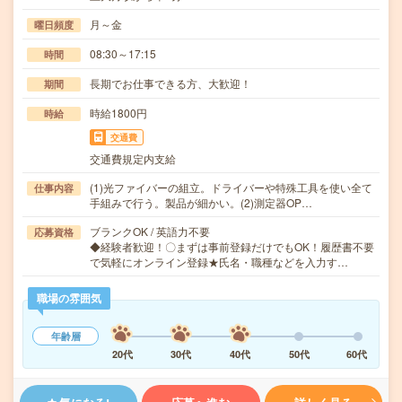
月～金
曜日頻度
08:30～17:15
時間
長期でお仕事できる方、大歓迎！
期間
時給1800円
時給
交通費
交通費規定内支給
(1)光ファイバーの組立。ドライバーや特殊工具を使い全て
仕事内容
手組みで行う。製品が細かい。(2)測定器OP…
ブランクOK / 英語力不要
応募資格
◆経験者歓迎！〇まずは事前登録だけでもOK！履歴書不要
で気軽にオンライン登録★氏名・職種などを入力す…
職場の雰囲気
年齢層
20代
30代
40代
50代
60代