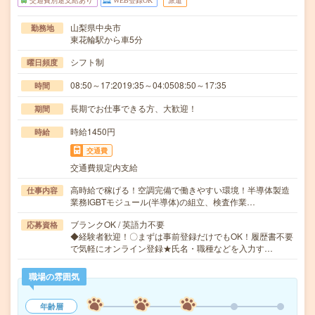
交通費別途支給あり
WEB登録OK
派遣
山梨県中央市
勤務地
東花輪駅から車5分
シフト制
曜日頻度
08:50～17:2019:35～04:0508:50～17:35
時間
長期でお仕事できる方、大歓迎！
期間
時給1450円
時給
交通費
交通費規定内支給
高時給で稼げる！空調完備で働きやすい環境！半導体製造
仕事内容
業務IGBTモジュール(半導体)の組立、検査作業…
ブランクOK / 英語力不要
応募資格
◆経験者歓迎！〇まずは事前登録だけでもOK！履歴書不要
で気軽にオンライン登録★氏名・職種などを入力す…
職場の雰囲気
年齢層