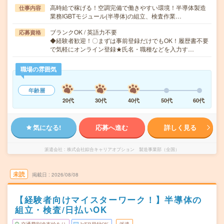
高時給で稼げる！空調完備で働きやすい環境！半導体製造
仕事内容
業務IGBTモジュール(半導体)の組立、検査作業…
ブランクOK / 英語力不要
応募資格
◆経験者歓迎！〇まずは事前登録だけでもOK！履歴書不要
で気軽にオンライン登録★氏名・職種などを入力す…
職場の雰囲気
年齢層
20代
30代
40代
50代
60代
気になる!
応募へ進む
詳しく見る
派遣会社
株式会社綜合キャリアオプション 製造事業部（全国）
未読
掲載日
2026/08/08
【経験者向けマイスターワーク！】半導体の
組立・検査/日払いOK