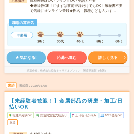
職種未経験OK / ブランクOK / 英語力不要
応募資格
◆未経験OK！〇まずは事前登録だけでもOK！履歴書不要
で気軽にオンライン登録★氏名・職種などを入力す…
職場の雰囲気
年齢層
20代
30代
40代
50代
60代
気になる!
応募へ進む
詳しく見る
派遣会社
株式会社綜合キャリアオプション 製造事業部（全国）
未読
掲載日
2026/08/05
【未経験者歓迎！】金属部品の研磨・加工/日
払いOK
職種未経験OK
交通費別途支給あり
土日祝日が休み
WEB登録OK
派遣
山梨県韮崎市