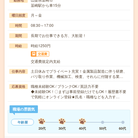
勤務地
韮崎駅から車15分
月～金
曜日頻度
08:30～17:00
時間
長期でお仕事できる方、大歓迎！
期間
時給1250円
時給
交通費
交通費規定内支給
土日休みでプライベート充実！金属製品製造に伴う研磨、
仕事内容
バリ取り作業、機械加工、検査、それらに付随する業…
職種未経験OK / ブランクOK / 英語力不要
応募資格
◆未経験OK！〇まずは事前登録だけでもOK！履歴書不要
で気軽にオンライン登録★氏名・職種などを入力す…
職場の雰囲気
年齢層
20代
30代
40代
50代
60代