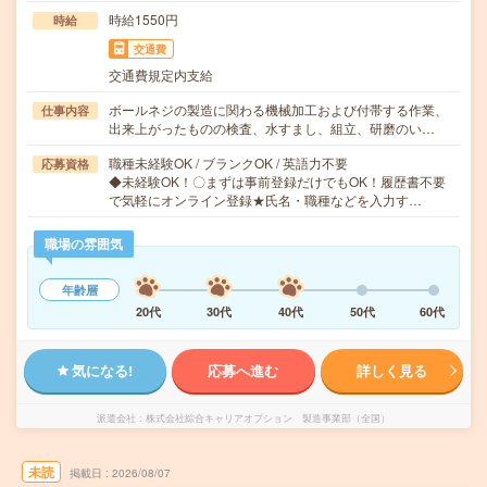
時給1550円
時給
交通費
交通費規定内支給
ボールネジの製造に関わる機械加工および付帯する作業、
仕事内容
出来上がったものの検査、水すまし、組立、研磨のい…
職種未経験OK / ブランクOK / 英語力不要
応募資格
◆未経験OK！〇まずは事前登録だけでもOK！履歴書不要
で気軽にオンライン登録★氏名・職種などを入力す…
職場の雰囲気
年齢層
20代
30代
40代
50代
60代
気になる!
応募へ進む
詳しく見る
派遣会社
株式会社綜合キャリアオプション 製造事業部（全国）
未読
掲載日
2026/08/07