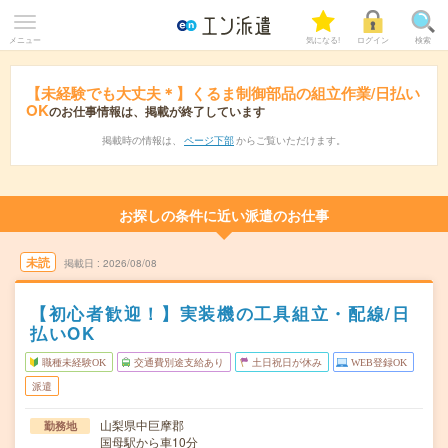
メニュー
気になる!
ログイン
検索
【未経験でも大丈夫＊】くるま制御部品の組立作業/日払い
OK
のお仕事情報は、掲載が終了しています
掲載時の情報は、
ページ下部
からご覧いただけます。
お探しの条件に近い派遣のお仕事
未読
掲載日
2026/08/08
【初心者歓迎！】実装機の工具組立・配線/日
払いOK
職種未経験OK
交通費別途支給あり
土日祝日が休み
WEB登録OK
派遣
山梨県中巨摩郡
勤務地
国母駅から車10分