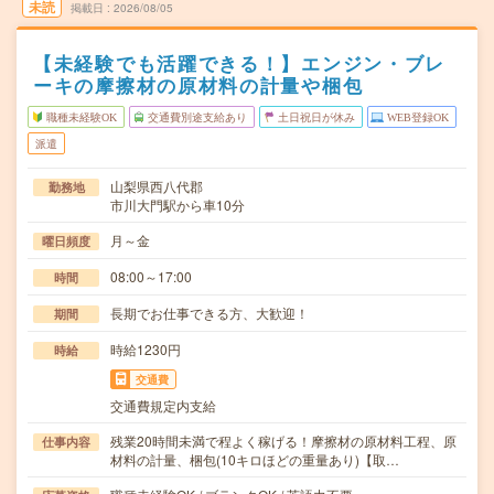
未読
掲載日
2026/08/05
【未経験でも活躍できる！】エンジン・ブレ
ーキの摩擦材の原材料の計量や梱包
職種未経験OK
交通費別途支給あり
土日祝日が休み
WEB登録OK
派遣
山梨県西八代郡
勤務地
市川大門駅から車10分
月～金
曜日頻度
08:00～17:00
時間
長期でお仕事できる方、大歓迎！
期間
時給1230円
時給
交通費
交通費規定内支給
残業20時間未満で程よく稼げる！摩擦材の原材料工程、原
仕事内容
材料の計量、梱包(10キロほどの重量あり)【取…