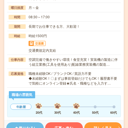
月～金
曜日頻度
08:30～17:00
時間
長期でお仕事できる方、大歓迎！
期間
時給1500円
時給
交通費
交通費規定内支給
空調完備で働きやすい環境！食堂充実！実装機の製造に伴
仕事内容
う組立業務(工具を使用あり)配線業務実装機の製造…
職種未経験OK / ブランクOK / 英語力不要
応募資格
◆未経験OK！〇まずは事前登録だけでもOK！履歴書不要
で気軽にオンライン登録★氏名・職種などを入力す…
職場の雰囲気
年齢層
20代
30代
40代
50代
60代
気になる!
応募へ進む
詳しく見る