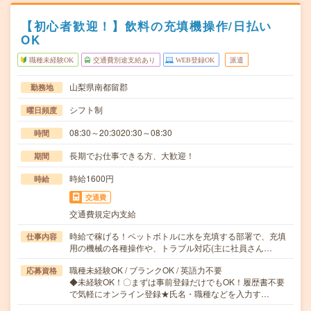
【初心者歓迎！】飲料の充填機操作/日払い
OK
職種未経験OK
交通費別途支給あり
WEB登録OK
派遣
山梨県南都留郡
勤務地
シフト制
曜日頻度
08:30～20:3020:30～08:30
時間
長期でお仕事できる方、大歓迎！
期間
時給1600円
時給
交通費
交通費規定内支給
時給で稼げる！ペットボトルに水を充填する部署で、充填
仕事内容
用の機械の各種操作や、トラブル対応(主に社員さん…
職種未経験OK / ブランクOK / 英語力不要
応募資格
◆未経験OK！〇まずは事前登録だけでもOK！履歴書不要
で気軽にオンライン登録★氏名・職種などを入力す…