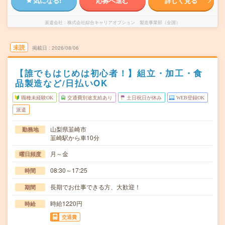
気になる!
応募へ進む
詳しく見る
派遣会社
株式会社綜合キャリアオプション 製造事業部（全国）
未読
掲載日
2026/08/06
【誰でもはじめは初心者！】組立・加工・食
品製造など/日払いOK
職種未経験OK
交通費別途支給あり
土日祝日が休み
WEB登録OK
派遣
山梨県韮崎市
勤務地
韮崎駅から車10分
月～金
曜日頻度
08:30～17:25
時間
長期でお仕事できる方、大歓迎！
期間
時給1220円
時給
交通費