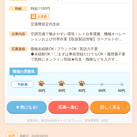
時給1150円
時給
交通費
交通費規定内支給
空調完備で働きやすい環境！レト台車運搬、機械オペレー
仕事内容
ションおよび付帯作業【取扱製品情報】ヨーグルトや…
職種未経験OK / ブランクOK / 英語力不要
応募資格
◆未経験OK！〇まずは事前登録だけでもOK！履歴書不要
で気軽にオンライン登録★氏名・職種などを入力す…
職場の雰囲気
年齢層
20代
30代
40代
50代
60代
気になる!
応募へ進む
詳しく見る
派遣会社
株式会社綜合キャリアオプション 製造事業部（全国）
未読
掲載日
2026/08/05