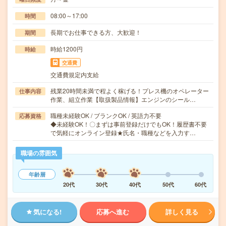
08:00～17:00
時間
長期でお仕事できる方、大歓迎！
期間
時給1200円
時給
交通費
交通費規定内支給
残業20時間未満で程よく稼げる！プレス機のオペレーター
仕事内容
作業、組立作業【取扱製品情報】エンジンのシール…
職種未経験OK / ブランクOK / 英語力不要
応募資格
◆未経験OK！〇まずは事前登録だけでもOK！履歴書不要
で気軽にオンライン登録★氏名・職種などを入力す…
職場の雰囲気
年齢層
20代
30代
40代
50代
60代
気になる!
応募へ進む
詳しく見る