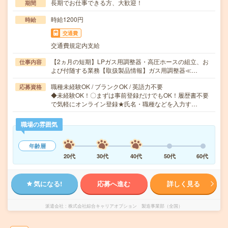
長期でお仕事できる方、大歓迎！
期間
時給1200円
時給
交通費
交通費規定内支給
【2ヵ月の短期】LPガス用調整器・高圧ホースの組立、お
仕事内容
よび付随する業務【取扱製品情報】ガス用調整器≪…
職種未経験OK / ブランクOK / 英語力不要
応募資格
◆未経験OK！〇まずは事前登録だけでもOK！履歴書不要
で気軽にオンライン登録★氏名・職種などを入力す…
職場の雰囲気
年齢層
20代
30代
40代
50代
60代
気になる!
応募へ進む
詳しく見る
派遣会社
株式会社綜合キャリアオプション 製造事業部（全国）