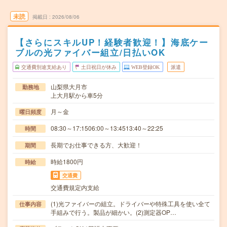
未読
掲載日
2026/08/06
【さらにスキルUP！経験者歓迎！】海底ケー
ブルの光ファイバー組立/日払いOK
交通費別途支給あり
土日祝日が休み
WEB登録OK
派遣
山梨県大月市
勤務地
上大月駅から車5分
月～金
曜日頻度
08:30～17:1506:00～13:4513:40～22:25
時間
長期でお仕事できる方、大歓迎！
期間
時給1800円
時給
交通費
交通費規定内支給
(1)光ファイバーの組立。ドライバーや特殊工具を使い全て
仕事内容
手組みで行う。製品が細かい。(2)測定器OP…