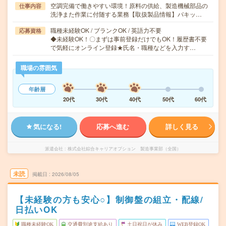
空調完備で働きやすい環境！原料の供給、製造機械部品の
仕事内容
洗浄また作業に付随する業務【取扱製品情報】パキッ…
職種未経験OK / ブランクOK / 英語力不要
応募資格
◆未経験OK！〇まずは事前登録だけでもOK！履歴書不要
で気軽にオンライン登録★氏名・職種などを入力す…
職場の雰囲気
年齢層
20代
30代
40代
50代
60代
気になる!
応募へ進む
詳しく見る
派遣会社
株式会社綜合キャリアオプション 製造事業部（全国）
未読
掲載日
2026/08/05
【未経験の方も安心○】制御盤の組立・配線/
日払いOK
職種未経験OK
交通費別途支給あり
土日祝日が休み
WEB登録OK