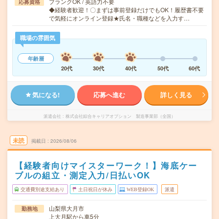
ブランクOK / 英語力不要
応募資格
◆経験者歓迎！〇まずは事前登録だけでもOK！履歴書不要
で気軽にオンライン登録★氏名・職種などを入力す…
職場の雰囲気
年齢層
20代
30代
40代
50代
60代
気になる!
応募へ進む
詳しく見る
派遣会社
株式会社綜合キャリアオプション 製造事業部（全国）
未読
掲載日
2026/08/06
【経験者向けマイスターワーク！】海底ケー
ブルの組立・測定入力/日払いOK
交通費別途支給あり
土日祝日が休み
WEB登録OK
派遣
山梨県大月市
勤務地
上大月駅から車5分