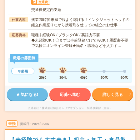
交通費
交通費規定内支給
残業20時間未満で程よく稼げる！インクジェットヘッドの
仕事内容
組立作業座りながら接着剤を使っての組立のお仕事…
職種未経験OK / ブランクOK / 英語力不要
応募資格
◆未経験OK！〇まずは事前登録だけでもOK！履歴書不要
で気軽にオンライン登録★氏名・職種などを入力す…
職場の雰囲気
年齢層
20代
30代
40代
50代
60代
気になる!
応募へ進む
詳しく見る
派遣会社
株式会社綜合キャリアオプション 製造事業部（全国）
未読
掲載日
2026/08/05
【未経験でも大丈夫＊】組立・加工・食品製