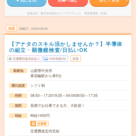
派遣会社
株式会社綜合キャリアオプション 製造事業部（全国）
未読
掲載日
2026/08/08
【アナタのスキル活かしませんか？】半導体
の組立・顕微鏡検査/日払いOK
交通費別途支給あり
WEB登録OK
派遣
山梨県中央市
勤務地
東花輪駅から車5分
シフト制
曜日頻度
08:50～17:2019:35～04:0508:50～17:35
時間
長期でお仕事できる方、大歓迎！
期間
時給1450円
時給
交通費
交通費規定内支給