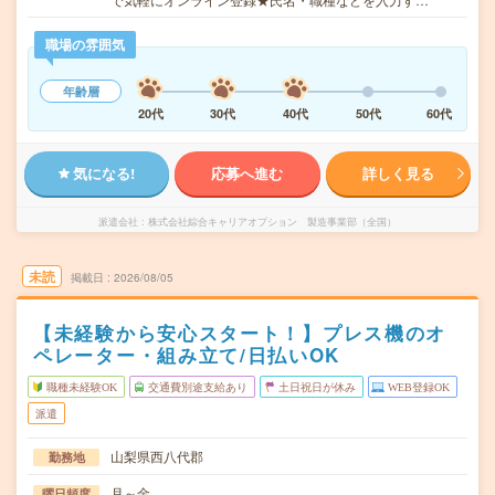
職場の雰囲気
年齢層
20代
30代
40代
50代
60代
気になる!
応募へ進む
詳しく見る
派遣会社
株式会社綜合キャリアオプション 製造事業部（全国）
未読
掲載日
2026/08/05
【未経験から安心スタート！】プレス機のオ
ペレーター・組み立て/日払いOK
職種未経験OK
交通費別途支給あり
土日祝日が休み
WEB登録OK
派遣
山梨県西八代郡
勤務地
月～金
曜日頻度