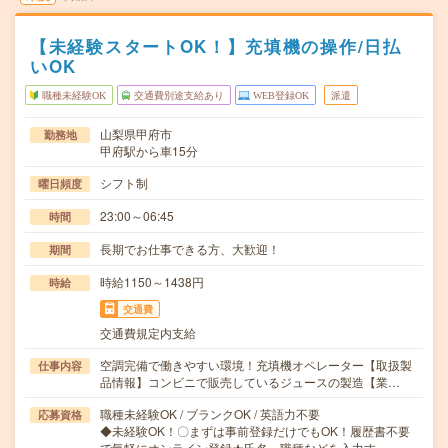
【未経験スタートOK！】充填機の操作/日払
いOK
職種未経験OK
交通費別途支給あり
WEB登録OK
派遣
山梨県甲府市
勤務地
甲府駅から車15分
シフト制
曜日頻度
23:00～06:45
時間
長期でお仕事できる方、大歓迎！
期間
時給1150～1438円
時給
交通費
交通費規定内支給
空調完備で働きやすい環境！充填機オペレーター【取扱製
仕事内容
品情報】コンビニで販売しているジュースの製造【業…
職種未経験OK / ブランクOK / 英語力不要
応募資格
◆未経験OK！〇まずは事前登録だけでもOK！履歴書不要
で気軽にオンライン登録★氏名・職種などを入力す…