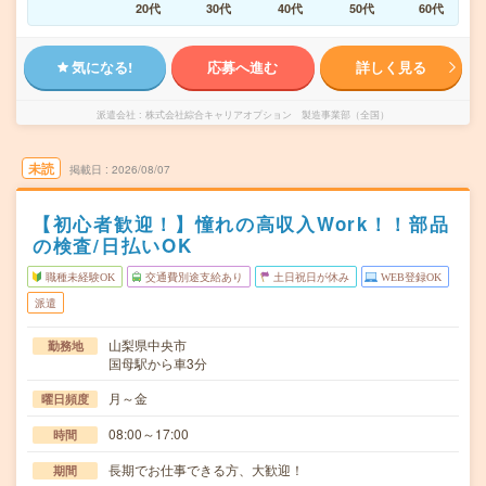
20代
30代
40代
50代
60代
気になる!
応募へ進む
詳しく見る
派遣会社
株式会社綜合キャリアオプション 製造事業部（全国）
未読
掲載日
2026/08/07
【初心者歓迎！】憧れの高収入Work！！部品
の検査/日払いOK
職種未経験OK
交通費別途支給あり
土日祝日が休み
WEB登録OK
派遣
山梨県中央市
勤務地
国母駅から車3分
月～金
曜日頻度
08:00～17:00
時間
長期でお仕事できる方、大歓迎！
期間