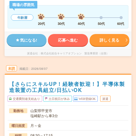
職場の雰囲気
年齢層
20代
30代
40代
50代
60代
気になる!
応募へ進む
詳しく見る
派遣会社
株式会社綜合キャリアオプション 製造事業部（全国）
未読
掲載日
2026/08/07
【さらにスキルUP！経験者歓迎！】半導体製
造装置の工具組立/日払いOK
交通費別途支給あり
土日祝日が休み
WEB登録OK
派遣
山梨県甲斐市
勤務地
塩崎駅から車3分
月～金
曜日頻度
08:30～17:15
時間