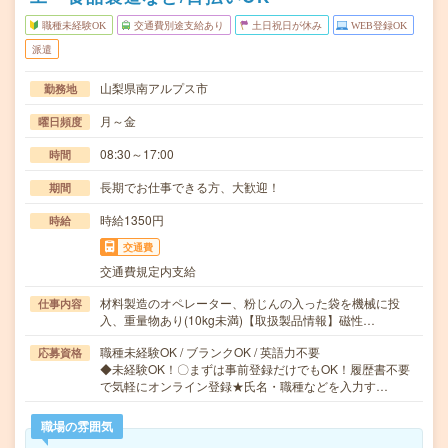
職種未経験OK
交通費別途支給あり
土日祝日が休み
WEB登録OK
派遣
山梨県南アルプス市
勤務地
月～金
曜日頻度
08:30～17:00
時間
長期でお仕事できる方、大歓迎！
期間
時給1350円
時給
交通費
交通費規定内支給
材料製造のオペレーター、粉じんの入った袋を機械に投
仕事内容
入、重量物あり(10kg未満)【取扱製品情報】磁性…
職種未経験OK / ブランクOK / 英語力不要
応募資格
◆未経験OK！〇まずは事前登録だけでもOK！履歴書不要
で気軽にオンライン登録★氏名・職種などを入力す…
職場の雰囲気