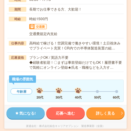
長期でお仕事できる方、大歓迎！
期間
時給1500円
時給
交通費
交通費規定内支給
高時給で稼げる！空調完備で働きやすい環境！土日祝休み
仕事内容
でプライベート充実！CR内での半導体製造装置の組…
ブランクOK / 英語力不要
応募資格
◆経験者歓迎！〇まずは事前登録だけでもOK！履歴書不要
で気軽にオンライン登録★氏名・職種などを入力す…
職場の雰囲気
年齢層
20代
30代
40代
50代
60代
気になる!
応募へ進む
詳しく見る
派遣会社
株式会社綜合キャリアオプション 製造事業部（全国）