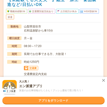
造など/日払いOK
職種未経験OK
交通費別途支給あり
土日祝日が休み
WEB登録OK
派遣
山梨県笛吹市
勤務地
石和温泉駅から車10分
月～金
曜日頻度
08:30～17:20
時間
長期でお仕事できる方、大歓迎！
期間
時給1250円
時給
交通費
交通費規定内支給
残業20時間未満で程よく稼げる！顧客ラベルを出し出荷状
大人気！
仕事内容
エン派遣アプリ
態までの梱包作業その他付随する業務外梱包一般環…
派遣のお仕事情報がたくさん！プッシュ通知で受け取ろう！
職種未経験OK / ブランクOK / 英語力不要
応募資格
◆未経験OK！〇まずは事前登録だけでもOK！履歴書不要
アプリをダウンロード
で気軽にオンライン登録★氏名・職種などを入力す…