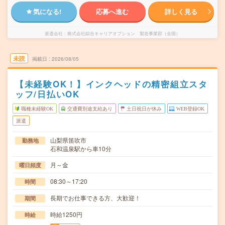
気になる!
応募へ進む
詳しく見る
派遣会社
株式会社綜合キャリアオプション 製造事業部（全国）
未読
掲載日
2026/08/05
【未経験OK！】インクヘッドの精密組立スタ
ッフ/日払いOK
職種未経験OK
交通費別途支給あり
土日祝日が休み
WEB登録OK
派遣
山梨県笛吹市
勤務地
石和温泉駅から車10分
月～金
曜日頻度
08:30～17:20
時間
長期でお仕事できる方、大歓迎！
期間
時給1250円
時給