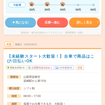
年齢層
20代
30代
40代
50代
60代
気になる!
応募へ進む
詳しく見る
派遣会社
株式会社綜合キャリアオプション 製造事業部（全国）
未読
掲載日
2026/08/05
【未経験スタート大歓迎！】台車で商品はこ
び/日払いOK
職種未経験OK
交通費別途支給あり
WEB登録OK
派遣
山梨県韮崎市
勤務地
韮崎駅から車10分
シフト制
曜日頻度
08:00～17:00
時間
長期でお仕事できる方、大歓迎！
期間