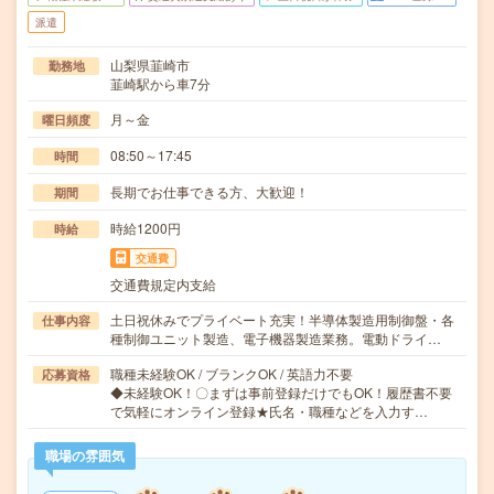
派遣
山梨県韮崎市
勤務地
韮崎駅から車7分
月～金
曜日頻度
08:50～17:45
時間
長期でお仕事できる方、大歓迎！
期間
時給1200円
時給
交通費
交通費規定内支給
土日祝休みでプライベート充実！半導体製造用制御盤・各
仕事内容
種制御ユニット製造、電子機器製造業務。電動ドライ…
職種未経験OK / ブランクOK / 英語力不要
応募資格
◆未経験OK！〇まずは事前登録だけでもOK！履歴書不要
で気軽にオンライン登録★氏名・職種などを入力す…
職場の雰囲気