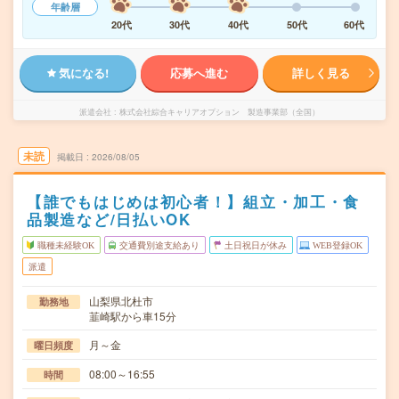
年齢層
20代
30代
40代
50代
60代
気になる!
応募へ進む
詳しく見る
派遣会社
株式会社綜合キャリアオプション 製造事業部（全国）
未読
掲載日
2026/08/05
【誰でもはじめは初心者！】組立・加工・食
品製造など/日払いOK
職種未経験OK
交通費別途支給あり
土日祝日が休み
WEB登録OK
派遣
山梨県北杜市
勤務地
韮崎駅から車15分
月～金
曜日頻度
08:00～16:55
時間