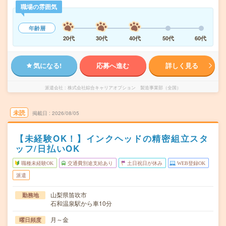
職場の雰囲気
年齢層
20代
30代
40代
50代
60代
気になる!
応募へ進む
詳しく見る
派遣会社
株式会社綜合キャリアオプション 製造事業部（全国）
未読
掲載日
2026/08/05
【未経験OK！】インクヘッドの精密組立スタ
ッフ/日払いOK
職種未経験OK
交通費別途支給あり
土日祝日が休み
WEB登録OK
派遣
山梨県笛吹市
勤務地
石和温泉駅から車10分
月～金
曜日頻度