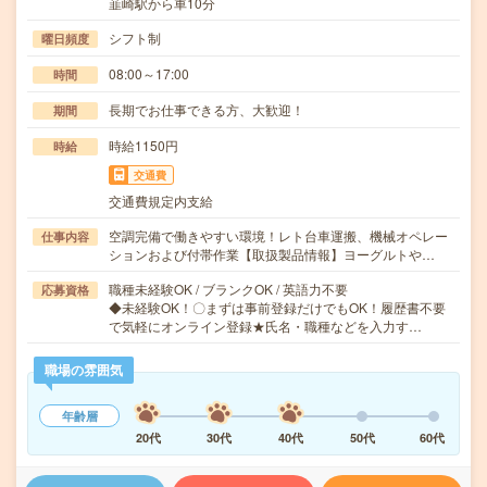
韮崎駅から車10分
シフト制
曜日頻度
08:00～17:00
時間
長期でお仕事できる方、大歓迎！
期間
時給1150円
時給
交通費
交通費規定内支給
空調完備で働きやすい環境！レト台車運搬、機械オペレー
仕事内容
ションおよび付帯作業【取扱製品情報】ヨーグルトや…
職種未経験OK / ブランクOK / 英語力不要
応募資格
◆未経験OK！〇まずは事前登録だけでもOK！履歴書不要
で気軽にオンライン登録★氏名・職種などを入力す…
職場の雰囲気
年齢層
20代
30代
40代
50代
60代