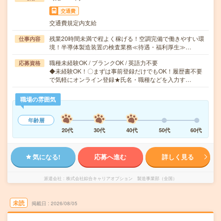
交通費
交通費規定内支給
残業20時間未満で程よく稼げる！空調完備で働きやすい環
仕事内容
境！半導体製造装置の検査業務≪待遇・福利厚生≫…
職種未経験OK / ブランクOK / 英語力不要
応募資格
◆未経験OK！〇まずは事前登録だけでもOK！履歴書不要
で気軽にオンライン登録★氏名・職種などを入力す…
職場の雰囲気
年齢層
20代
30代
40代
50代
60代
気になる!
応募へ進む
詳しく見る
派遣会社
株式会社綜合キャリアオプション 製造事業部（全国）
未読
掲載日
2026/08/05