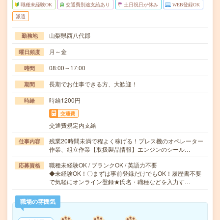
職種未経験OK
交通費別途支給あり
土日祝日が休み
WEB登録OK
派遣
山梨県西八代郡
勤務地
月～金
曜日頻度
08:00～17:00
時間
長期でお仕事できる方、大歓迎！
期間
時給1200円
時給
交通費
交通費規定内支給
残業20時間未満で程よく稼げる！プレス機のオペレーター
仕事内容
作業、組立作業【取扱製品情報】エンジンのシール…
職種未経験OK / ブランクOK / 英語力不要
応募資格
◆未経験OK！〇まずは事前登録だけでもOK！履歴書不要
で気軽にオンライン登録★氏名・職種などを入力す…
職場の雰囲気