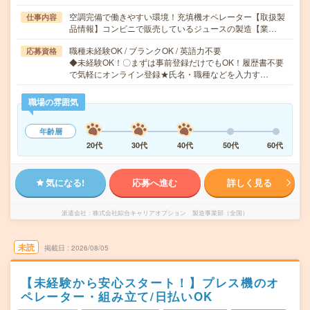
空調完備で働きやすい環境！充填機オペレーター【取扱製
仕事内容
品情報】コンビニで販売しているジュースの製造【業…
職種未経験OK / ブランクOK / 英語力不要
応募資格
◆未経験OK！〇まずは事前登録だけでもOK！履歴書不要
で気軽にオンライン登録★氏名・職種などを入力す…
職場の雰囲気
年齢層
20代
30代
40代
50代
60代
気になる!
応募へ進む
詳しく見る
派遣会社
株式会社綜合キャリアオプション 製造事業部（全国）
未読
掲載日
2026/08/05
【未経験から安心スタート！】プレス機のオ
ペレーター・組み立て/日払いOK