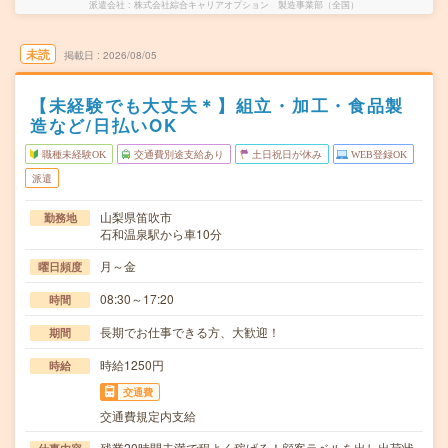
派遣会社
株式会社綜合キャリアオプション 製造事業部（全国）
未読
掲載日
2026/08/05
【未経験でも大丈夫＊】組立・加工・食品製
造など/日払いOK
職種未経験OK
交通費別途支給あり
土日祝日が休み
WEB登録OK
派遣
山梨県笛吹市
勤務地
石和温泉駅から車10分
月～金
曜日頻度
08:30～17:20
時間
長期でお仕事できる方、大歓迎！
期間
時給1250円
時給
交通費
交通費規定内支給
残業20時間未満で程よく稼げる！顧客ラベルを出し出荷状