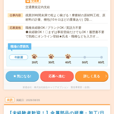
交通費
交通費規定内支給
残業20時間未満で程よく稼げる！摩擦材の原材料工程、原
仕事内容
材料の計量、梱包(10キロほどの重量あり)【取…
職種未経験OK / ブランクOK / 英語力不要
応募資格
◆未経験OK！〇まずは事前登録だけでもOK！履歴書不要
で気軽にオンライン登録★氏名・職種などを入力す…
職場の雰囲気
年齢層
20代
30代
40代
50代
60代
気になる!
応募へ進む
詳しく見る
派遣会社
株式会社綜合キャリアオプション 製造事業部（全国）
未読
掲載日
2026/08/05
【未経験者歓迎！】金属部品の研磨・加工/日