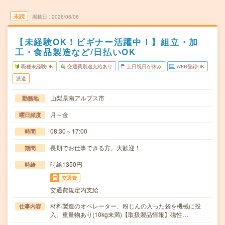
未読
掲載日
2026/08/06
【未経験OK！ビギナー活躍中！】組立・加
工・食品製造など/日払いOK
職種未経験OK
交通費別途支給あり
土日祝日が休み
WEB登録OK
派遣
山梨県南アルプス市
勤務地
月～金
曜日頻度
08:30～17:00
時間
長期でお仕事できる方、大歓迎！
期間
時給1350円
時給
交通費
交通費規定内支給
材料製造のオペレーター、粉じんの入った袋を機械に投
仕事内容
入、重量物あり(10kg未満)【取扱製品情報】磁性…