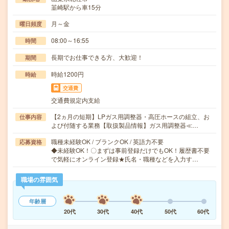
韮崎駅から車15分
月～金
曜日頻度
08:00～16:55
時間
長期でお仕事できる方、大歓迎！
期間
時給1200円
時給
交通費
交通費規定内支給
【2ヵ月の短期】LPガス用調整器・高圧ホースの組立、お
仕事内容
よび付随する業務【取扱製品情報】ガス用調整器≪…
職種未経験OK / ブランクOK / 英語力不要
応募資格
◆未経験OK！〇まずは事前登録だけでもOK！履歴書不要
で気軽にオンライン登録★氏名・職種などを入力す…
職場の雰囲気
年齢層
20代
30代
40代
50代
60代