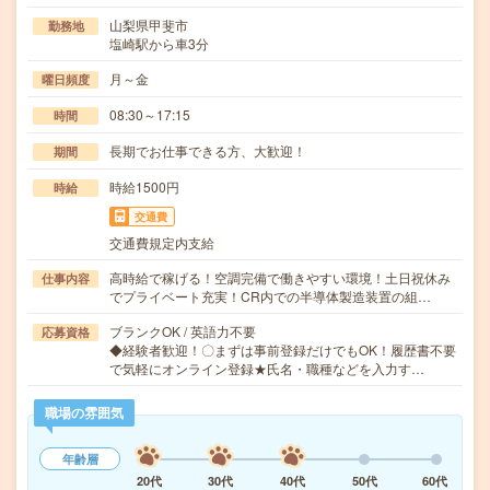
山梨県甲斐市
勤務地
塩崎駅から車3分
月～金
曜日頻度
08:30～17:15
時間
長期でお仕事できる方、大歓迎！
期間
時給1500円
時給
交通費
交通費規定内支給
高時給で稼げる！空調完備で働きやすい環境！土日祝休み
仕事内容
でプライベート充実！CR内での半導体製造装置の組…
ブランクOK / 英語力不要
応募資格
◆経験者歓迎！〇まずは事前登録だけでもOK！履歴書不要
で気軽にオンライン登録★氏名・職種などを入力す…
職場の雰囲気
年齢層
20代
30代
40代
50代
60代