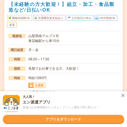
【未経験の方大歓迎！】組立・加工・食品製
造など/日払いOK
職種未経験OK
交通費別途支給あり
土日祝日が休み
WEB登録OK
派遣
山梨県南アルプス市
勤務地
東花輪駅から車15分
月～金
曜日頻度
08:20～17:30
時間
長期でお仕事できる方、大歓迎！
期間
時給1280円
時給
交通費
交通費規定内支給
大人気！
空調完備で働きやすい環境！家具(主に収納棚)に関わる製
エン派遣アプリ
仕事内容
造補助業務【取扱製品情報】家具≪待遇・福利厚生…
派遣のお仕事情報がたくさん！プッシュ通知で受け取ろう！
職種未経験OK / ブランクOK / 英語力不要
応募資格
アプリをダウンロード
◆未経験OK！〇まずは事前登録だけでもOK！履歴書不要
で気軽にオンライン登録★氏名・職種などを入力す…