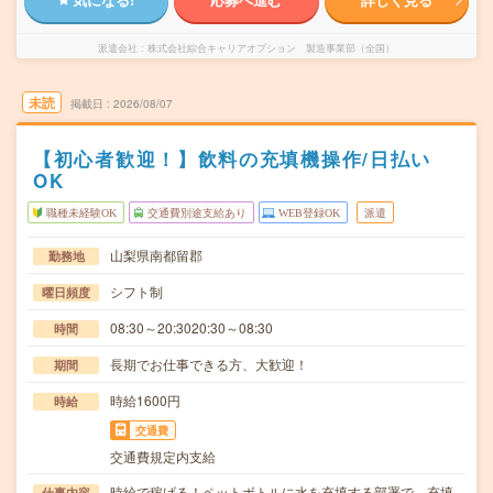
派遣会社
株式会社綜合キャリアオプション 製造事業部（全国）
未読
掲載日
2026/08/07
【初心者歓迎！】飲料の充填機操作/日払い
OK
職種未経験OK
交通費別途支給あり
WEB登録OK
派遣
山梨県南都留郡
勤務地
シフト制
曜日頻度
08:30～20:3020:30～08:30
時間
長期でお仕事できる方、大歓迎！
期間
時給1600円
時給
交通費
交通費規定内支給
時給で稼げる！ペットボトルに水を充填する部署で、充填
仕事内容