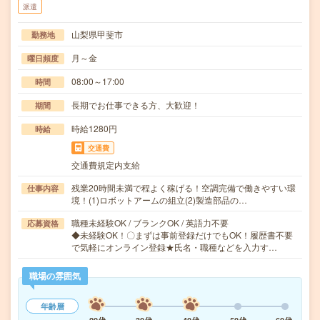
派遣
山梨県甲斐市
勤務地
月～金
曜日頻度
08:00～17:00
時間
長期でお仕事できる方、大歓迎！
期間
時給1280円
時給
交通費
交通費規定内支給
残業20時間未満で程よく稼げる！空調完備で働きやすい環
仕事内容
境！(1)ロボットアームの組立(2)製造部品の…
職種未経験OK / ブランクOK / 英語力不要
応募資格
◆未経験OK！〇まずは事前登録だけでもOK！履歴書不要
で気軽にオンライン登録★氏名・職種などを入力す…
職場の雰囲気
年齢層