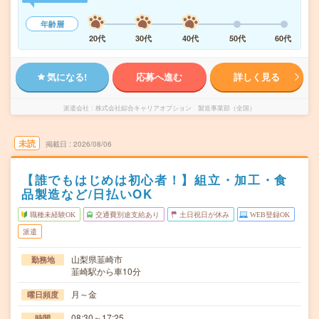
年齢層
20代
30代
40代
50代
60代
気になる!
応募へ進む
詳しく見る
派遣会社
株式会社綜合キャリアオプション 製造事業部（全国）
未読
掲載日
2026/08/06
【誰でもはじめは初心者！】組立・加工・食
品製造など/日払いOK
職種未経験OK
交通費別途支給あり
土日祝日が休み
WEB登録OK
派遣
山梨県韮崎市
勤務地
韮崎駅から車10分
月～金
曜日頻度
08:30～17:25
時間