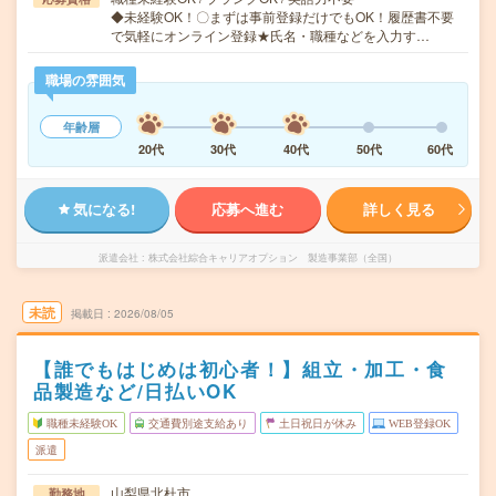
◆未経験OK！〇まずは事前登録だけでもOK！履歴書不要
で気軽にオンライン登録★氏名・職種などを入力す…
職場の雰囲気
年齢層
20代
30代
40代
50代
60代
気になる!
応募へ進む
詳しく見る
派遣会社
株式会社綜合キャリアオプション 製造事業部（全国）
未読
掲載日
2026/08/05
【誰でもはじめは初心者！】組立・加工・食
品製造など/日払いOK
職種未経験OK
交通費別途支給あり
土日祝日が休み
WEB登録OK
派遣
山梨県北杜市
勤務地