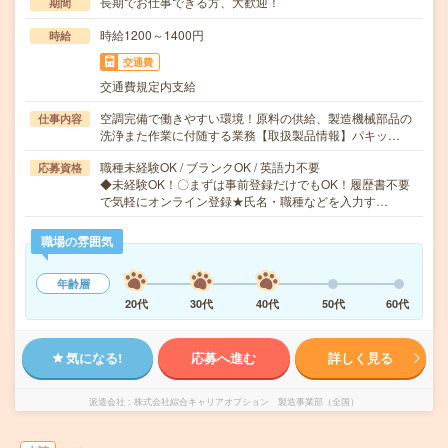
長期でお仕事できる方、大歓迎！
期間
時給1200～1400円
時給
交通費
交通費規定内支給
空調完備で働きやすい環境！原料の供給、製造機械部品の
仕事内容
洗浄また作業に付随する業務【取扱製品情報】パキッ…
職種未経験OK / ブランクOK / 英語力不要
応募資格
◆未経験OK！〇まずは事前登録だけでもOK！履歴書不要
で気軽にオンライン登録★氏名・職種などを入力す…
職場の雰囲気
年齢層
20代
30代
40代
50代
60代
気になる!
応募へ進む
詳しく見る
派遣会社
株式会社綜合キャリアオプション 製造事業部（全国）