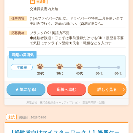
交通費
交通費規定内支給
(1)光ファイバーの組立。ドライバーや特殊工具を使い全て
仕事内容
手組みで行う。製品が細かい。(2)測定器OP…
ブランクOK / 英語力不要
応募資格
◆経験者歓迎！〇まずは事前登録だけでもOK！履歴書不要
で気軽にオンライン登録★氏名・職種などを入力す…
職場の雰囲気
年齢層
20代
30代
40代
50代
60代
気になる!
応募へ進む
詳しく見る
派遣会社
株式会社綜合キャリアオプション 製造事業部（全国）
未読
掲載日
2026/08/06
【経験者向けマイスターワーク！】海底ケー