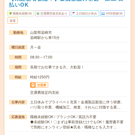
払いOK
職種未経験OK
交通費別途支給あり
土日祝日が休み
WEB登録OK
派遣
山梨県韮崎市
勤務地
韮崎駅から車15分
月～金
曜日頻度
08:30～17:00
時間
長期でお仕事できる方、大歓迎！
期間
時給1250円
時給
交通費
交通費規定内支給
土日休みでプライベート充実！金属製品製造に伴う研磨、
仕事内容
バリ取り作業、機械加工、検査、それらに付随する業…
職種未経験OK / ブランクOK / 英語力不要
応募資格
◆未経験OK！〇まずは事前登録だけでもOK！履歴書不要
で気軽にオンライン登録★氏名・職種などを入力す…