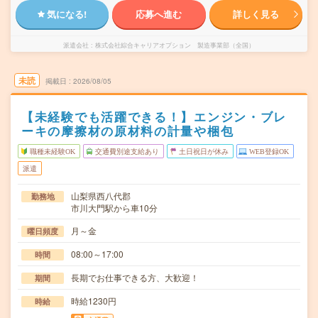
気になる!
応募へ進む
詳しく見る
派遣会社
株式会社綜合キャリアオプション 製造事業部（全国）
未読
掲載日
2026/08/05
【未経験でも活躍できる！】エンジン・ブレ
ーキの摩擦材の原材料の計量や梱包
職種未経験OK
交通費別途支給あり
土日祝日が休み
WEB登録OK
派遣
山梨県西八代郡
勤務地
市川大門駅から車10分
月～金
曜日頻度
08:00～17:00
時間
長期でお仕事できる方、大歓迎！
期間
時給1230円
時給