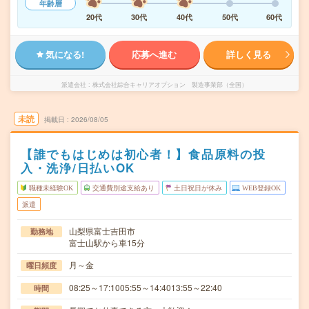
年齢層
20代
30代
40代
50代
60代
気になる!
応募へ進む
詳しく見る
派遣会社
株式会社綜合キャリアオプション 製造事業部（全国）
未読
掲載日
2026/08/05
【誰でもはじめは初心者！】食品原料の投
入・洗浄/日払いOK
職種未経験OK
交通費別途支給あり
土日祝日が休み
WEB登録OK
派遣
山梨県富士吉田市
勤務地
富士山駅から車15分
月～金
曜日頻度
08:25～17:1005:55～14:4013:55～22:40
時間