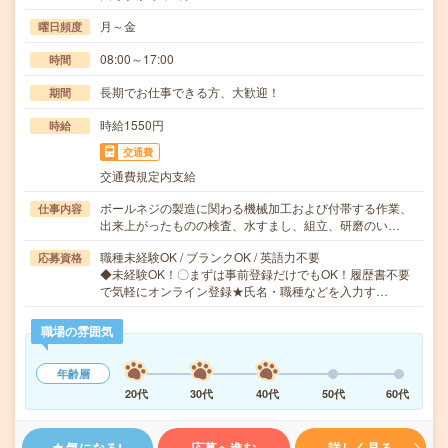
月～金
曜日頻度
08:00～17:00
時間
長期でお仕事できる方、大歓迎！
期間
時給1550円
時給
交通費
交通費規定内支給
ボールネジの製造に関わる機械加工および付帯する作業、
仕事内容
出来上がったものの検査、水すまし、組立、研磨のい…
職種未経験OK / ブランクOK / 英語力不要
応募資格
◆未経験OK！〇まずは事前登録だけでもOK！履歴書不要
で気軽にオンライン登録★氏名・職種などを入力す…
職場の雰囲気
年齢層
20代
30代
40代
50代
60代
気になる!
応募へ進む
詳しく見る