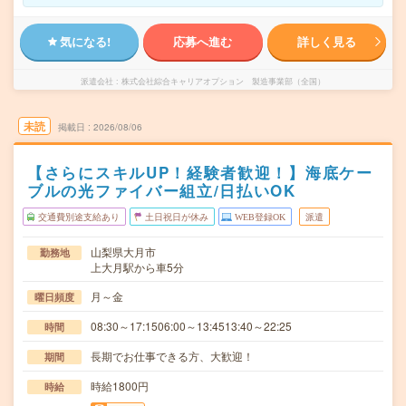
気になる!
応募へ進む
詳しく見る
派遣会社
株式会社綜合キャリアオプション 製造事業部（全国）
未読
掲載日
2026/08/06
【さらにスキルUP！経験者歓迎！】海底ケー
ブルの光ファイバー組立/日払いOK
交通費別途支給あり
土日祝日が休み
WEB登録OK
派遣
山梨県大月市
勤務地
上大月駅から車5分
月～金
曜日頻度
08:30～17:1506:00～13:4513:40～22:25
時間
長期でお仕事できる方、大歓迎！
期間
時給1800円
時給