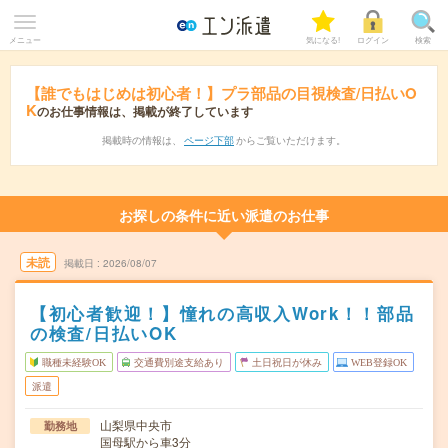
メニュー
気になる!
ログイン
検索
【誰でもはじめは初心者！】プラ部品の目視検査/日払いO
K
のお仕事情報は、掲載が終了しています
掲載時の情報は、
ページ下部
からご覧いただけます。
お探しの条件に近い派遣のお仕事
未読
掲載日
2026/08/07
【初心者歓迎！】憧れの高収入Work！！部品
の検査/日払いOK
職種未経験OK
交通費別途支給あり
土日祝日が休み
WEB登録OK
派遣
山梨県中央市
勤務地
国母駅から車3分