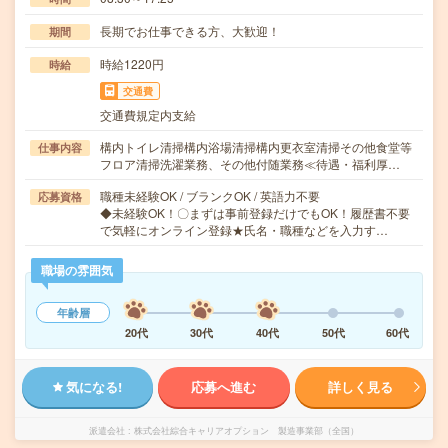
長期でお仕事できる方、大歓迎！
期間
時給1220円
時給
交通費
交通費規定内支給
構内トイレ清掃構内浴場清掃構内更衣室清掃その他食堂等
仕事内容
フロア清掃洗濯業務、その他付随業務≪待遇・福利厚…
職種未経験OK / ブランクOK / 英語力不要
応募資格
◆未経験OK！〇まずは事前登録だけでもOK！履歴書不要
で気軽にオンライン登録★氏名・職種などを入力す…
職場の雰囲気
年齢層
20代
30代
40代
50代
60代
気になる!
応募へ進む
詳しく見る
派遣会社
株式会社綜合キャリアオプション 製造事業部（全国）