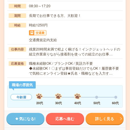
08:30～17:20
時間
長期でお仕事できる方、大歓迎！
期間
時給1250円
時給
交通費
交通費規定内支給
残業20時間未満で程よく稼げる！インクジェットヘッドの
仕事内容
組立作業座りながら接着剤を使っての組立のお仕事…
職種未経験OK / ブランクOK / 英語力不要
応募資格
◆未経験OK！〇まずは事前登録だけでもOK！履歴書不要
で気軽にオンライン登録★氏名・職種などを入力す…
職場の雰囲気
年齢層
20代
30代
40代
50代
60代
気になる!
応募へ進む
詳しく見る