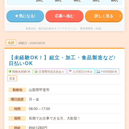
20代
30代
40代
50代
60代
気になる!
応募へ進む
詳しく見る
派遣会社
株式会社綜合キャリアオプション 製造事業部（全国）
未読
掲載日
2026/08/05
【未経験OK！】組立・加工・食品製造など/
日払いOK
職種未経験OK
交通費別途支給あり
土日祝日が休み
WEB登録OK
派遣
山梨県甲斐市
勤務地
月～金
曜日頻度
08:00～17:00
時間
長期でお仕事できる方、大歓迎！
期間
時給1280円
時給