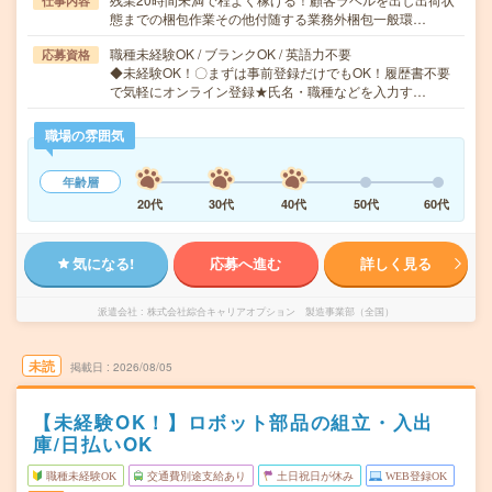
仕事内容
態までの梱包作業その他付随する業務外梱包一般環…
職種未経験OK / ブランクOK / 英語力不要
応募資格
◆未経験OK！〇まずは事前登録だけでもOK！履歴書不要
で気軽にオンライン登録★氏名・職種などを入力す…
職場の雰囲気
年齢層
20代
30代
40代
50代
60代
気になる!
応募へ進む
詳しく見る
派遣会社
株式会社綜合キャリアオプション 製造事業部（全国）
未読
掲載日
2026/08/05
【未経験OK！】ロボット部品の組立・入出
庫/日払いOK
職種未経験OK
交通費別途支給あり
土日祝日が休み
WEB登録OK