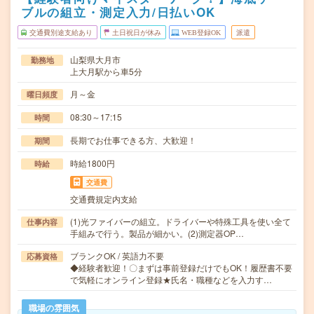
ブルの組立・測定入力/日払いOK
交通費別途支給あり
土日祝日が休み
WEB登録OK
派遣
山梨県大月市
勤務地
上大月駅から車5分
月～金
曜日頻度
08:30～17:15
時間
長期でお仕事できる方、大歓迎！
期間
時給1800円
時給
交通費
交通費規定内支給
(1)光ファイバーの組立。ドライバーや特殊工具を使い全て
仕事内容
手組みで行う。製品が細かい。(2)測定器OP…
ブランクOK / 英語力不要
応募資格
◆経験者歓迎！〇まずは事前登録だけでもOK！履歴書不要
で気軽にオンライン登録★氏名・職種などを入力す…
職場の雰囲気