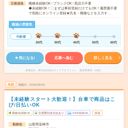
職種未経験OK / ブランクOK / 英語力不要
応募資格
◆未経験OK！〇まずは事前登録だけでもOK！履歴書不要
で気軽にオンライン登録★氏名・職種などを入力す…
職場の雰囲気
年齢層
20代
30代
40代
50代
60代
気になる!
応募へ進む
詳しく見る
派遣会社
株式会社綜合キャリアオプション 製造事業部（全国）
未読
掲載日
2026/08/05
【未経験スタート大歓迎！】台車で商品はこ
び/日払いOK
職種未経験OK
交通費別途支給あり
WEB登録OK
派遣
山梨県韮崎市
勤務地