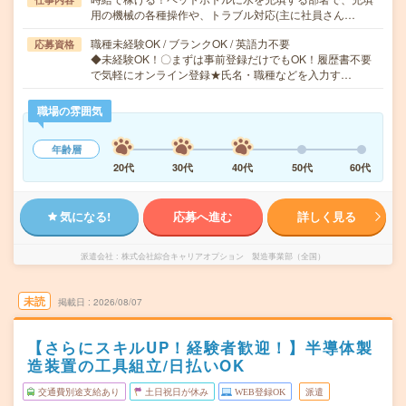
用の機械の各種操作や、トラブル対応(主に社員さん…
職種未経験OK / ブランクOK / 英語力不要
応募資格
◆未経験OK！〇まずは事前登録だけでもOK！履歴書不要
で気軽にオンライン登録★氏名・職種などを入力す…
職場の雰囲気
年齢層
20代
30代
40代
50代
60代
気になる!
応募へ進む
詳しく見る
派遣会社
株式会社綜合キャリアオプション 製造事業部（全国）
未読
掲載日
2026/08/07
【さらにスキルUP！経験者歓迎！】半導体製
造装置の工具組立/日払いOK
交通費別途支給あり
土日祝日が休み
WEB登録OK
派遣