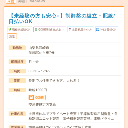
未読
掲載日
2026/08/05
【未経験の方も安心○】制御盤の組立・配線/
日払いOK
職種未経験OK
交通費別途支給あり
土日祝日が休み
WEB登録OK
派遣
山梨県韮崎市
勤務地
韮崎駅から車7分
月～金
曜日頻度
08:50～17:45
時間
長期でお仕事できる方、大歓迎！
期間
時給1200円
時給
交通費
交通費規定内支給
土日祝休みでプライベート充実！半導体製造用制御盤・各
仕事内容
種制御ユニット製造、電子機器製造業務。電動ドライ…
職種未経験OK / ブランクOK / 英語力不要
応募資格