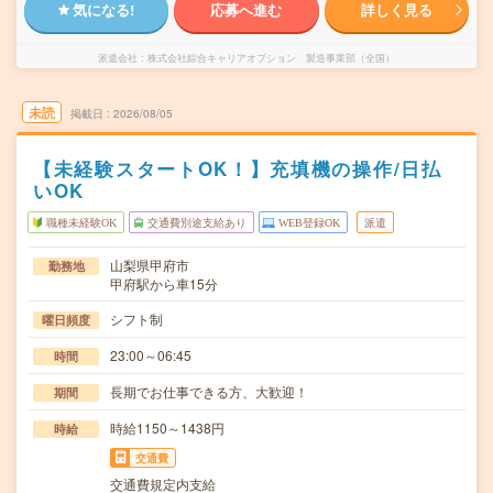
気になる!
応募へ進む
詳しく見る
派遣会社
株式会社綜合キャリアオプション 製造事業部（全国）
未読
掲載日
2026/08/05
【未経験スタートOK！】充填機の操作/日払
いOK
職種未経験OK
交通費別途支給あり
WEB登録OK
派遣
山梨県甲府市
勤務地
甲府駅から車15分
シフト制
曜日頻度
23:00～06:45
時間
長期でお仕事できる方、大歓迎！
期間
時給1150～1438円
時給
交通費
交通費規定内支給