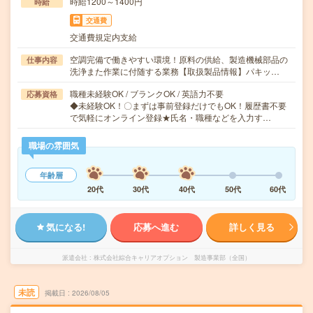
時給1200～1400円
時給
交通費
交通費規定内支給
空調完備で働きやすい環境！原料の供給、製造機械部品の
仕事内容
洗浄また作業に付随する業務【取扱製品情報】パキッ…
職種未経験OK / ブランクOK / 英語力不要
応募資格
◆未経験OK！〇まずは事前登録だけでもOK！履歴書不要
で気軽にオンライン登録★氏名・職種などを入力す…
職場の雰囲気
年齢層
20代
30代
40代
50代
60代
気になる!
応募へ進む
詳しく見る
派遣会社
株式会社綜合キャリアオプション 製造事業部（全国）
未読
掲載日
2026/08/05