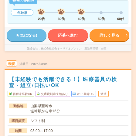
年齢層
20代
30代
40代
50代
60代
気になる!
応募へ進む
詳しく見る
派遣会社
株式会社綜合キャリアオプション 製造事業部（全国）
未読
掲載日
2026/08/05
【未経験でも活躍できる！】医療器具の検
査・組立/日払いOK
職種未経験OK
交通費別途支給あり
WEB登録OK
派遣
山梨県韮崎市
勤務地
塩崎駅から車15分
シフト制
曜日頻度
08:00～17:00
時間