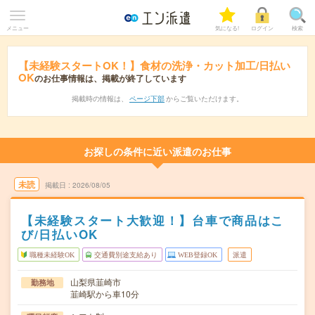
メニュー
気になる!
ログイン
検索
【未経験スタートOK！】食材の洗浄・カット加工/日払い
OK
のお仕事情報は、掲載が終了しています
掲載時の情報は、
ページ下部
からご覧いただけます。
お探しの条件に近い派遣のお仕事
未読
掲載日
2026/08/05
【未経験スタート大歓迎！】台車で商品はこ
び/日払いOK
職種未経験OK
交通費別途支給あり
WEB登録OK
派遣
山梨県韮崎市
勤務地
韮崎駅から車10分