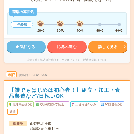
職場の雰囲気
年齢層
20代
30代
40代
50代
60代
気になる!
応募へ進む
詳しく見る
派遣会社
株式会社綜合キャリアオプション 製造事業部（全国）
未読
掲載日
2026/08/05
【誰でもはじめは初心者！】組立・加工・食
品製造など/日払いOK
職種未経験OK
交通費別途支給あり
土日祝日が休み
WEB登録OK
派遣
山梨県北杜市
勤務地
韮崎駅から車15分