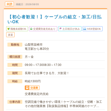
未読
掲載日
2026/08/05
【初心者歓迎！】ケーブルの組立・加工/日払
いOK
職種未経験OK
交通費別途支給あり
土日祝日が休み
WEB登録OK
派遣
山梨県韮崎市
勤務地
竜王駅から車20分
月～金
曜日頻度
09:00～17:3008:30～17:30
時間
長期でお仕事できる方、大歓迎！
期間
時給1300円
時給
交通費
交通費規定内支給
空調完備で働きやすい環境！ケーブルの組立・切断・加工
仕事内容
その他付随業務【取扱製品情報】半導体関連のケーブ…