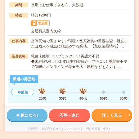
長期でお仕事できる方、大歓迎！
期間
時給1280円
時給
交通費
交通費規定内支給
空調完備で働きやすい環境！医療器具の目視検査・組立ま
仕事内容
たは粉末を瓶詰に瓶詰めする業務。【取扱製品情報】…
職種未経験OK / ブランクOK / 英語力不要
応募資格
◆未経験OK！〇まずは事前登録だけでもOK！履歴書不要
で気軽にオンライン登録★氏名・職種などを入力す…
職場の雰囲気
年齢層
20代
30代
40代
50代
60代
気になる!
応募へ進む
詳しく見る
派遣会社
株式会社綜合キャリアオプション 製造事業部（全国）