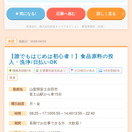
気になる!
応募へ進む
詳しく見る
派遣会社
株式会社綜合キャリアオプション 製造事業部（全国）
未読
掲載日
2026/08/05
【誰でもはじめは初心者！】食品原料の投
入・洗浄/日払いOK
職種未経験OK
交通費別途支給あり
土日祝日が休み
WEB登録OK
派遣
山梨県富士吉田市
勤務地
富士山駅から車15分
月～金
曜日頻度
08:25～17:1005:55～14:4013:55～22:40
時間
長期でお仕事できる方、大歓迎！
期間