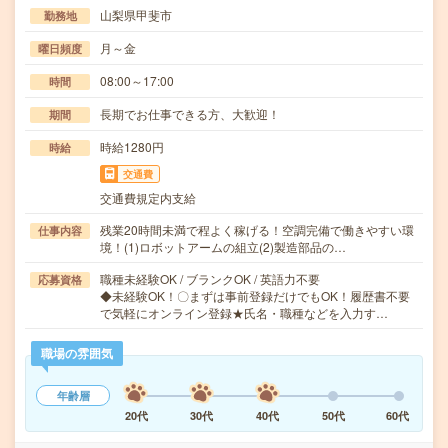
山梨県甲斐市
勤務地
月～金
曜日頻度
08:00～17:00
時間
長期でお仕事できる方、大歓迎！
期間
時給1280円
時給
交通費
交通費規定内支給
残業20時間未満で程よく稼げる！空調完備で働きやすい環
仕事内容
境！(1)ロボットアームの組立(2)製造部品の…
職種未経験OK / ブランクOK / 英語力不要
応募資格
◆未経験OK！〇まずは事前登録だけでもOK！履歴書不要
で気軽にオンライン登録★氏名・職種などを入力す…
職場の雰囲気
年齢層
20代
30代
40代
50代
60代