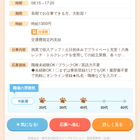
08:15～17:20
時間
長期でお仕事できる方、大歓迎！
期間
時給1300円
時給
交通費
交通費規定内支給
残業で収入アップ！土日祝休みでプライベート充実！六角
仕事内容
レンチ・トルクレンチを使用しての組立業務。各々が…
職種未経験OK / ブランクOK / 英語力不要
応募資格
◆未経験OK！〇まずは事前登録だけでもOK！履歴書不要
で気軽にオンライン登録★氏名・職種などを入力す…
職場の雰囲気
年齢層
20代
30代
40代
50代
60代
気になる!
応募へ進む
詳しく見る
派遣会社
株式会社綜合キャリアオプション 製造事業部（全国）