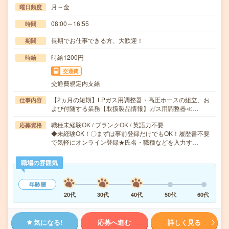
月～金
曜日頻度
08:00～16:55
時間
長期でお仕事できる方、大歓迎！
期間
時給1200円
時給
交通費
交通費規定内支給
【2ヵ月の短期】LPガス用調整器・高圧ホースの組立、お
仕事内容
よび付随する業務【取扱製品情報】ガス用調整器≪…
職種未経験OK / ブランクOK / 英語力不要
応募資格
◆未経験OK！〇まずは事前登録だけでもOK！履歴書不要
で気軽にオンライン登録★氏名・職種などを入力す…
職場の雰囲気
年齢層
20代
30代
40代
50代
60代
気になる!
応募へ進む
詳しく見る