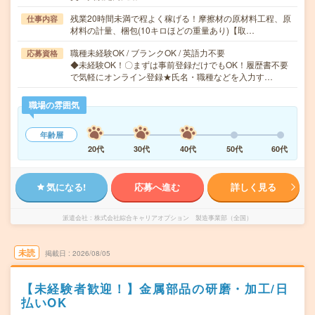
残業20時間未満で程よく稼げる！摩擦材の原材料工程、原
仕事内容
材料の計量、梱包(10キロほどの重量あり)【取…
職種未経験OK / ブランクOK / 英語力不要
応募資格
◆未経験OK！〇まずは事前登録だけでもOK！履歴書不要
で気軽にオンライン登録★氏名・職種などを入力す…
職場の雰囲気
年齢層
20代
30代
40代
50代
60代
気になる!
応募へ進む
詳しく見る
派遣会社
株式会社綜合キャリアオプション 製造事業部（全国）
未読
掲載日
2026/08/05
【未経験者歓迎！】金属部品の研磨・加工/日
払いOK