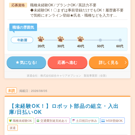
職種未経験OK / ブランクOK / 英語力不要
応募資格
◆未経験OK！〇まずは事前登録だけでもOK！履歴書不要
で気軽にオンライン登録★氏名・職種などを入力す…
職場の雰囲気
年齢層
20代
30代
40代
50代
60代
気になる!
応募へ進む
詳しく見る
派遣会社
株式会社綜合キャリアオプション 製造事業部（全国）
未読
掲載日
2026/08/05
【未経験OK！】ロボット部品の組立・入出
庫/日払いOK
職種未経験OK
交通費別途支給あり
土日祝日が休み
WEB登録OK
派遣