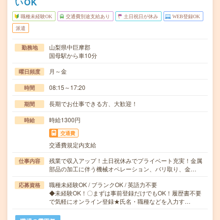
いOK
職種未経験OK
交通費別途支給あり
土日祝日が休み
WEB登録OK
派遣
山梨県中巨摩郡
勤務地
国母駅から車10分
月～金
曜日頻度
08:15～17:20
時間
長期でお仕事できる方、大歓迎！
期間
時給1300円
時給
交通費
交通費規定内支給
残業で収入アップ！土日祝休みでプライベート充実！金属
仕事内容
部品の加工に伴う機械オペレーション、バリ取り、金…
職種未経験OK / ブランクOK / 英語力不要
応募資格
◆未経験OK！〇まずは事前登録だけでもOK！履歴書不要
で気軽にオンライン登録★氏名・職種などを入力す…