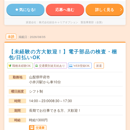
気になる!
応募へ進む
詳しく見る
派遣会社
株式会社綜合キャリアオプション 製造事業部（全国）
未読
掲載日
2026/08/05
【未経験の方大歓迎！】電子部品の検査・梱
包/日払いOK
職種未経験OK
交通費別途支給あり
WEB登録OK
派遣
山梨県甲府市
勤務地
小井川駅から車10分
シフト制
曜日頻度
14:00～23:0008:30～17:30
時間
長期でお仕事できる方、大歓迎！
期間
時給1300円
時給
交通費