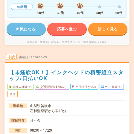
年齢層
20代
30代
40代
50代
60代
気になる!
応募へ進む
詳しく見る
派遣会社
株式会社綜合キャリアオプション 製造事業部（全国）
未読
掲載日
2026/08/05
【未経験OK！】インクヘッドの精密組立スタ
ッフ/日払いOK
職種未経験OK
交通費別途支給あり
土日祝日が休み
WEB登録OK
派遣
山梨県笛吹市
勤務地
石和温泉駅から車10分
月～金
曜日頻度
08:30～17:20
時間