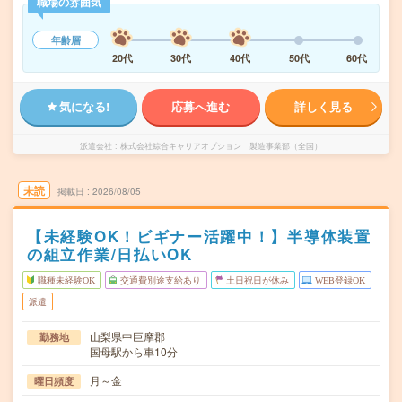
職場の雰囲気
年齢層
20代
30代
40代
50代
60代
気になる!
応募へ進む
詳しく見る
派遣会社
株式会社綜合キャリアオプション 製造事業部（全国）
未読
掲載日
2026/08/05
【未経験OK！ビギナー活躍中！】半導体装置
の組立作業/日払いOK
職種未経験OK
交通費別途支給あり
土日祝日が休み
WEB登録OK
派遣
山梨県中巨摩郡
勤務地
国母駅から車10分
月～金
曜日頻度