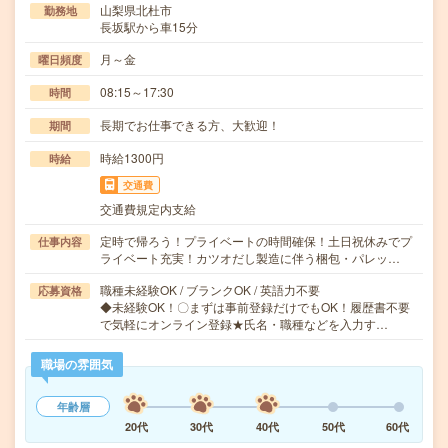
山梨県北杜市
勤務地
長坂駅から車15分
月～金
曜日頻度
08:15～17:30
時間
長期でお仕事できる方、大歓迎！
期間
時給1300円
時給
交通費
交通費規定内支給
定時で帰ろう！プライベートの時間確保！土日祝休みでプ
仕事内容
ライベート充実！カツオだし製造に伴う梱包・パレッ…
職種未経験OK / ブランクOK / 英語力不要
応募資格
◆未経験OK！〇まずは事前登録だけでもOK！履歴書不要
で気軽にオンライン登録★氏名・職種などを入力す…
職場の雰囲気
年齢層
20代
30代
40代
50代
60代