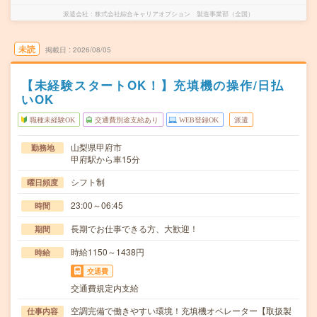
派遣会社
株式会社綜合キャリアオプション 製造事業部（全国）
未読
掲載日
2026/08/05
【未経験スタートOK！】充填機の操作/日払
いOK
職種未経験OK
交通費別途支給あり
WEB登録OK
派遣
山梨県甲府市
勤務地
甲府駅から車15分
シフト制
曜日頻度
23:00～06:45
時間
長期でお仕事できる方、大歓迎！
期間
時給1150～1438円
時給
交通費
交通費規定内支給
空調完備で働きやすい環境！充填機オペレーター【取扱製
仕事内容