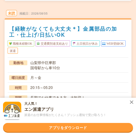
未読
掲載日
2026/08/05
【経験がなくても大丈夫＊】金属部品の加
工・仕上げ/日払いOK
職種未経験OK
交通費別途支給あり
土日祝日が休み
WEB登録OK
派遣
山梨県中巨摩郡
勤務地
国母駅から車10分
月～金
曜日頻度
20:15～05:20
時間
長期でお仕事できる方、大歓迎！
期間
大人気！
時給1300～1625円
時給
エン派遣アプリ
派遣のお仕事情報がたくさん！プッシュ通知で受け取ろう！
交通費
交通費規定内支給
アプリをダウンロード
残業で収入アップ！土日祝休みでプライベート充実！金属
仕事内容