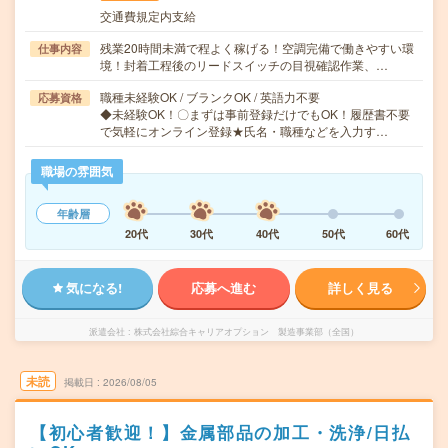
交通費規定内支給
残業20時間未満で程よく稼げる！空調完備で働きやすい環
仕事内容
境！封着工程後のリードスイッチの目視確認作業、…
職種未経験OK / ブランクOK / 英語力不要
応募資格
◆未経験OK！〇まずは事前登録だけでもOK！履歴書不要
で気軽にオンライン登録★氏名・職種などを入力す…
職場の雰囲気
年齢層
20代
30代
40代
50代
60代
気になる!
応募へ進む
詳しく見る
派遣会社
株式会社綜合キャリアオプション 製造事業部（全国）
未読
掲載日
2026/08/05
【初心者歓迎！】金属部品の加工・洗浄/日払