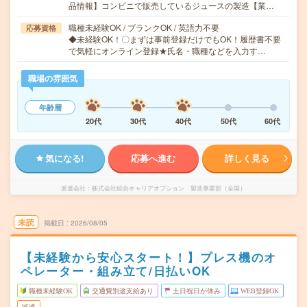
品情報】コンビニで販売しているジュースの製造【業…
職種未経験OK / ブランクOK / 英語力不要
応募資格
◆未経験OK！〇まずは事前登録だけでもOK！履歴書不要
で気軽にオンライン登録★氏名・職種などを入力す…
職場の雰囲気
年齢層
20代
30代
40代
50代
60代
気になる!
応募へ進む
詳しく見る
派遣会社
株式会社綜合キャリアオプション 製造事業部（全国）
未読
掲載日
2026/08/05
【未経験から安心スタート！】プレス機のオ
ペレーター・組み立て/日払いOK
職種未経験OK
交通費別途支給あり
土日祝日が休み
WEB登録OK