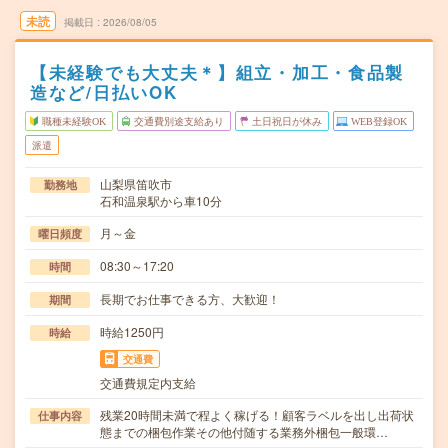
未読
掲載日
2026/08/05
【未経験でも大丈夫＊】組立・加工・食品製
造など/日払いOK
職種未経験OK
交通費別途支給あり
土日祝日が休み
WEB登録OK
派遣
山梨県笛吹市
勤務地
石和温泉駅から車10分
月～金
曜日頻度
08:30～17:20
時間
長期でお仕事できる方、大歓迎！
期間
時給1250円
時給
交通費
交通費規定内支給
残業20時間未満で程よく稼げる！顧客ラベルを出し出荷状
仕事内容
態までの梱包作業その他付随する業務外梱包一般環…