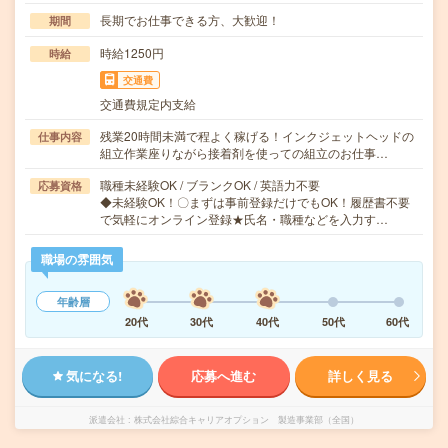
長期でお仕事できる方、大歓迎！
期間
時給1250円
時給
交通費
交通費規定内支給
残業20時間未満で程よく稼げる！インクジェットヘッドの
仕事内容
組立作業座りながら接着剤を使っての組立のお仕事…
職種未経験OK / ブランクOK / 英語力不要
応募資格
◆未経験OK！〇まずは事前登録だけでもOK！履歴書不要
で気軽にオンライン登録★氏名・職種などを入力す…
職場の雰囲気
年齢層
20代
30代
40代
50代
60代
気になる!
応募へ進む
詳しく見る
派遣会社
株式会社綜合キャリアオプション 製造事業部（全国）