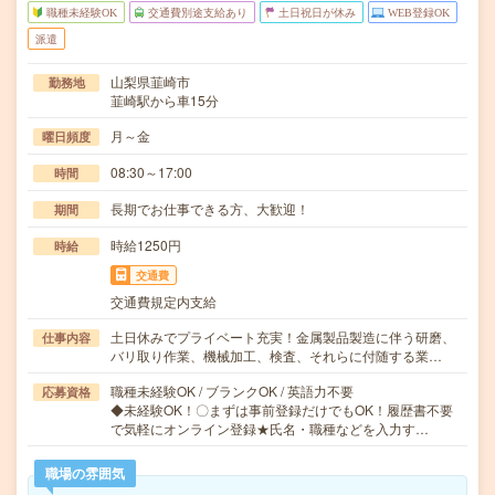
職種未経験OK
交通費別途支給あり
土日祝日が休み
WEB登録OK
派遣
山梨県韮崎市
勤務地
韮崎駅から車15分
月～金
曜日頻度
08:30～17:00
時間
長期でお仕事できる方、大歓迎！
期間
時給1250円
時給
交通費
交通費規定内支給
土日休みでプライベート充実！金属製品製造に伴う研磨、
仕事内容
バリ取り作業、機械加工、検査、それらに付随する業…
職種未経験OK / ブランクOK / 英語力不要
応募資格
◆未経験OK！〇まずは事前登録だけでもOK！履歴書不要
で気軽にオンライン登録★氏名・職種などを入力す…
職場の雰囲気