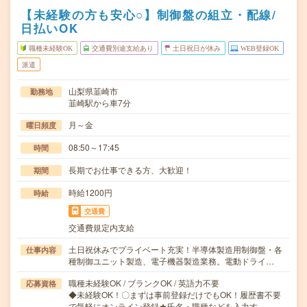
【未経験の方も安心○】制御盤の組立・配線/
日払いOK
職種未経験OK
交通費別途支給あり
土日祝日が休み
WEB登録OK
派遣
山梨県韮崎市
勤務地
韮崎駅から車7分
月～金
曜日頻度
08:50～17:45
時間
長期でお仕事できる方、大歓迎！
期間
時給1200円
時給
交通費
交通費規定内支給
土日祝休みでプライベート充実！半導体製造用制御盤・各
仕事内容
種制御ユニット製造、電子機器製造業務。電動ドライ…
職種未経験OK / ブランクOK / 英語力不要
応募資格
◆未経験OK！〇まずは事前登録だけでもOK！履歴書不要
で気軽にオンライン登録★氏名・職種などを入力す…