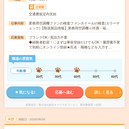
交通費
交通費規定内支給
業務用空調機ファンの検査ファンホイールの検査(カラーチ
仕事内容
ェック)【取扱製品情報】業務用空調機≪待遇・福…
ブランクOK / 英語力不要
応募資格
◆経験者歓迎！〇まずは事前登録だけでもOK！履歴書不要
で気軽にオンライン登録★氏名・職種などを入力す…
職場の雰囲気
年齢層
20代
30代
40代
50代
60代
気になる!
応募へ進む
詳しく見る
派遣会社
株式会社綜合キャリアオプション 製造事業部（全国）
未読
掲載日
2026/08/06