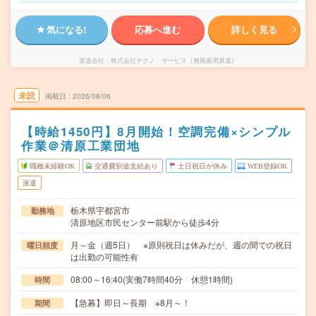
気になる!
応募へ進む
詳しく見る
派遣会社
株式会社テクノ・サービス（無期雇用派遣）
未読
掲載日
2026/08/06
【時給1450円】8月開始！空調完備×シンプル
作業＠清原工業団地
職種未経験OK
交通費別途支給あり
土日祝日が休み
WEB登録OK
派遣
栃木県宇都宮市
勤務地
清原地区市民センター前駅から徒歩4分
月～金（週5日） ※原則祝日は休みだが、週の間での祝日
曜日頻度
は出勤の可能性有
08:00～16:40(実働7時間40分 休憩1時間)
時間
【急募】即日～長期 ※8月～！
期間