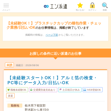
メニュー
気になる!
ログイン
検索
【未経験OK！】プラスチックカップの梱包作業・チェッ
ク業務/日払いOK
のお仕事情報は、掲載が終了しています
掲載時の情報は、
ページ下部
からご覧いただけます。
お探しの条件に近い派遣のお仕事
未読
掲載日
2026/08/06
【未経験スタートOK！】アルミ箔の検査・
PC等にデータ入力/日払いOK
職種未経験OK
交通費別途支給あり
土日祝日が休み
WEB登録OK
派遣
栃木県下都賀郡
勤務地
野木駅から車15分