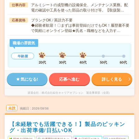
アルミシートの成型機の設備保全、メンテナンス業務。配
仕事内容
電の確認や工具を使った部品の取り付け等。【取扱製…
ブランクOK / 英語力不要
応募資格
◆経験者歓迎！〇まずは事前登録だけでもOK！履歴書不要
で気軽にオンライン登録★氏名・職種などを入力す…
職場の雰囲気
年齢層
20代
30代
40代
50代
60代
気になる!
応募へ進む
詳しく見る
派遣会社
株式会社綜合キャリアオプション 製造事業部（全国）
未読
掲載日
2026/08/06
【未経験でも活躍できる！】製品のピッキン
グ・出荷準備/日払いOK