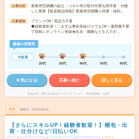
業務用空調機の組立・パネル等の取付作業出荷作業・付随
仕事内容
した業務【取扱製品情報】業務用空調機≪待遇・福利…
ブランクOK / 英語力不要
応募資格
◆経験者歓迎！〇まずは事前登録だけでもOK！履歴書不要
で気軽にオンライン登録★氏名・職種などを入力す…
職場の雰囲気
年齢層
20代
30代
40代
50代
60代
気になる!
応募へ進む
詳しく見る
派遣会社
株式会社綜合キャリアオプション 製造事業部（全国）
未読
掲載日
2026/08/06
【さらにスキルUP！経験者歓迎！】梱包・出
荷・仕分けなど/日払いOK