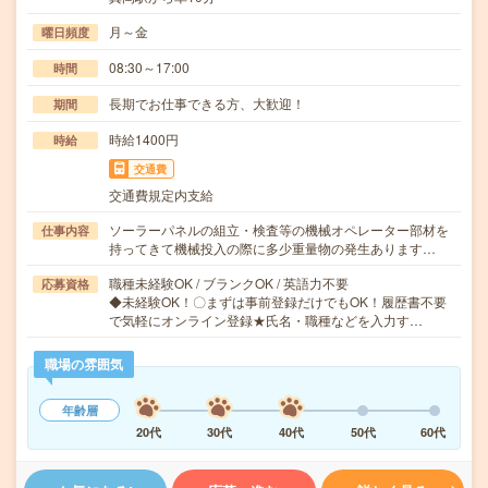
月～金
曜日頻度
08:30～17:00
時間
長期でお仕事できる方、大歓迎！
期間
時給1400円
時給
交通費
交通費規定内支給
ソーラーパネルの組立・検査等の機械オペレーター部材を
仕事内容
持ってきて機械投入の際に多少重量物の発生あります…
職種未経験OK / ブランクOK / 英語力不要
応募資格
◆未経験OK！〇まずは事前登録だけでもOK！履歴書不要
で気軽にオンライン登録★氏名・職種などを入力す…
職場の雰囲気
年齢層
20代
30代
40代
50代
60代