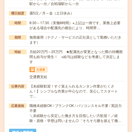
駅から---分／合戦場駅から---分
週5日／月～金（土日休み）
曜日頻度
8:30～17:30（実働8時間）※上記は一例です。業務上必要
時間
がある場合や配属先の都合により、時間帯…
無期雇用（テクノ・サービスの正社員として勤務いただき
期間
ます）
月給20万円～25万円 ★配属先が変更となった際の待機期
時給
間も給与が発生！ ※給与は経験などを考慮して決定しま
す
交通費
交通費支給
【未経験歓迎！すぐ覚えられるカンタン作業がたくさ
仕事内容
ん！】シンプルな作業が中心なので、安心してスタート
で…
職種未経験OK / ブランクOK / パソコンスキル不要 / 英語力
応募資格
不要
＼未経験から安定した働き方を目指したい方歓迎！／経
験・資格・学歴は問いません◎「そろそろ腰を据えて働…