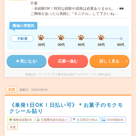
不要
・未経験OK！特別な経験や資格は必要ありません。・■■
ご興味があったら気軽に『キニナル』して下さいね…
職場の雰囲気
年齢層
20代
30代
40代
50代
60代
気になる!
応募へ進む
詳しく見る
派遣会社
ＦＪＵＴプラス株式会社(旧UT エフサス・クリエ株式会社)
未読
掲載日
2026/08/06
《単発1日OK！日払い可》＊お菓子のモクモ
クシール貼り
職種未経験OK
交通費別途支給あり
土日祝日が休み
WEB登録OK
派遣