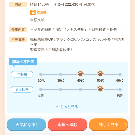
時給1450円 月収例 222,430円+残業代
時給
交通費
全額支給
＊基盤の裁断＊測定（ノギス使用）＊目視検査＊梱包
仕事内容
職種未経験OK / ブランクOK / パソコンスキル不要 / 英語力
応募資格
不要
製造業務のご経験者歓迎！
職場の雰囲気
年齢層
20代
30代
40代
50代
60代
男女比率
女性
男性
もっと見る
気になる!
応募へ進む
詳しく見る