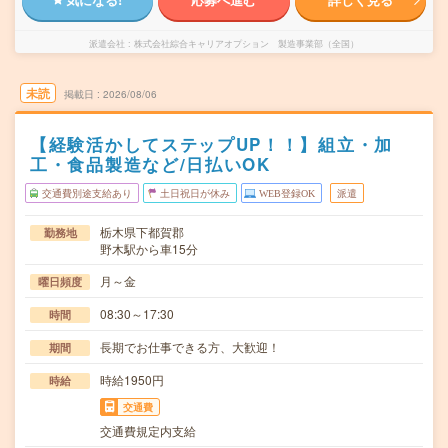
派遣会社
株式会社綜合キャリアオプション 製造事業部（全国）
未読
掲載日
2026/08/06
【経験活かしてステップUP！！】組立・加
工・食品製造など/日払いOK
交通費別途支給あり
土日祝日が休み
WEB登録OK
派遣
栃木県下都賀郡
勤務地
野木駅から車15分
月～金
曜日頻度
08:30～17:30
時間
長期でお仕事できる方、大歓迎！
期間
時給1950円
時給
交通費
交通費規定内支給