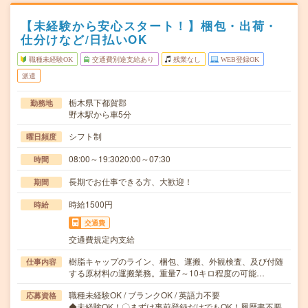
【未経験から安心スタート！】梱包・出荷・
仕分けなど/日払いOK
職種未経験OK
交通費別途支給あり
残業なし
WEB登録OK
派遣
栃木県下都賀郡
勤務地
野木駅から車5分
シフト制
曜日頻度
08:00～19:3020:00～07:30
時間
長期でお仕事できる方、大歓迎！
期間
時給1500円
時給
交通費
交通費規定内支給
樹脂キャップのライン、梱包、運搬、外観検査、及び付随
仕事内容
する原材料の運搬業務。重量7～10キロ程度の可能…
職種未経験OK / ブランクOK / 英語力不要
応募資格
◆未経験OK！〇まずは事前登録だけでもOK！履歴書不要