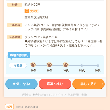
時給1400円
時給
交通費
交通費規定内支給
アルミ製品(コイル・板)の目視検査外観に傷が無いかのチ
仕事内容
ェック作業【取扱製品情報】アルミ素材【コイル・…
ブランクOK / 英語力不要
応募資格
◆経験者歓迎！〇まずは事前登録だけでもOK！履歴書不要
で気軽にオンライン登録★氏名・職種などを入力す…
職場の雰囲気
年齢層
20代
30代
40代
50代
60代
気になる!
応募へ進む
詳しく見る
派遣会社
株式会社綜合キャリアオプション 製造事業部（全国）
未読
掲載日
2026/08/06