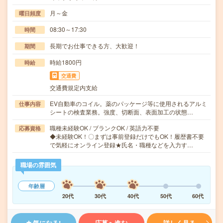
月～金
曜日頻度
08:30～17:30
時間
長期でお仕事できる方、大歓迎！
期間
時給1800円
時給
交通費
交通費規定内支給
EV自動車のコイル。薬のパッケージ等に使用されるアルミ
仕事内容
シートの検査業務。強度、切断面、表面加工の状態…
職種未経験OK / ブランクOK / 英語力不要
応募資格
◆未経験OK！〇まずは事前登録だけでもOK！履歴書不要
で気軽にオンライン登録★氏名・職種などを入力す…
職場の雰囲気
年齢層
20代
30代
40代
50代
60代
気になる!
応募へ進む
詳しく見る