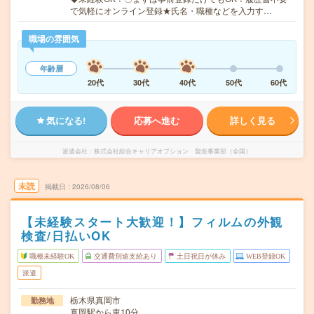
で気軽にオンライン登録★氏名・職種などを入力す…
職場の雰囲気
年齢層
20代
30代
40代
50代
60代
気になる!
応募へ進む
詳しく見る
派遣会社
株式会社綜合キャリアオプション 製造事業部（全国）
未読
掲載日
2026/08/06
【未経験スタート大歓迎！】フィルムの外観
検査/日払いOK
職種未経験OK
交通費別途支給あり
土日祝日が休み
WEB登録OK
派遣
栃木県真岡市
勤務地
真岡駅から車10分