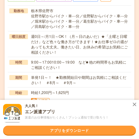
栃木県佐野市
勤務地
佐野市駅からバイク・車---分／佐野駅からバイク・車---分
／堀米駅からバイク・車---分／葛生駅からバイク・車---分
／田島駅からバイク・車---分
週0日～/月1日～OK！（月～日のあいだ）★「土曜と日曜
曜日頻度
だけ」など色々な働き方ができます！★お仕事ゼロの週が
あっても大丈夫。働きたい日、お休みの希望はお気軽にご
相談ください！
9:00～17:0010:00～19:00 など■ 他の時間帯もお気軽に
時間
ご相談ください！
単発1日～！ ★勤務開始日や期間はお気軽にご相談くだ
期間
さい！ ＃8月～ ＃9月～
時給1,200円～1,625円
時給
交通費
大人気！
■ 交通費規定内支給 ※派遣先による
エン派遣アプリ
派遣のお仕事情報がたくさん！プッシュ通知で受け取ろう！
＼お菓子の仕分け／＜とってもシンプルなので未経験でも
仕事内容
安心！＞▼封入作業及び梱包▼雑誌や書籍などの仕分…
アプリをダウンロード
職種未経験OK / ブランクOK / パソコンスキル不要 / 英語力
応募資格
不要