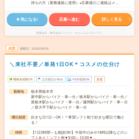
持ちの方（業務連絡に使用）※応募後のご連絡はメ…
気になる!
応募へ進む
詳しく見る
派遣会社
株式会社バイトレ（キャムコムグループ）
未読
掲載日
2026/08/06
＼来社不要／単発1日OK＊コスメの仕分け
職種未経験OK
土日祝日が休み
WEB登録OK
派遣
栃木県栃木市
勤務地
家中駅からバイク・車---分／栃木駅からバイク・車---分／
新栃木駅からバイク・車---分／藤岡駅からバイク・車---分
／新大平下駅からバイク・車---分
好きな日1日～OK！＊希望シフト制で好きな曜日で働け
曜日頻度
る！
【1日3時間～も相談OK!】午前中のみや18時以降などのシ
時間
フトあり！シフト例▼9:00～12:00▼…