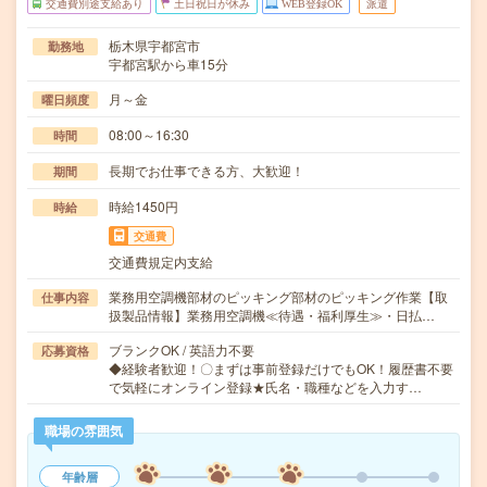
交通費別途支給あり
土日祝日が休み
WEB登録OK
派遣
栃木県宇都宮市
勤務地
宇都宮駅から車15分
月～金
曜日頻度
08:00～16:30
時間
長期でお仕事できる方、大歓迎！
期間
時給1450円
時給
交通費
交通費規定内支給
業務用空調機部材のピッキング部材のピッキング作業【取
仕事内容
扱製品情報】業務用空調機≪待遇・福利厚生≫・日払…
ブランクOK / 英語力不要
応募資格
◆経験者歓迎！〇まずは事前登録だけでもOK！履歴書不要
で気軽にオンライン登録★氏名・職種などを入力す…
職場の雰囲気
年齢層