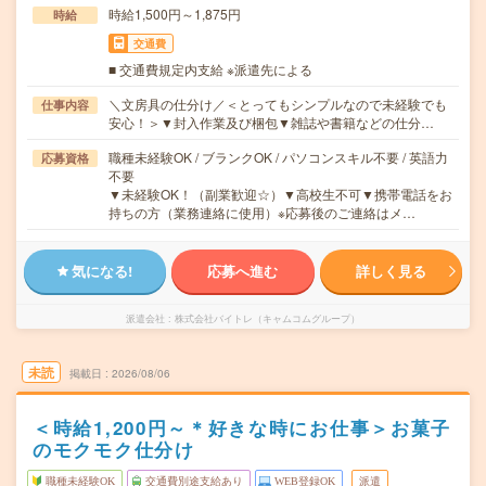
時給1,500円～1,875円
時給
交通費
■ 交通費規定内支給 ※派遣先による
＼文房具の仕分け／＜とってもシンプルなので未経験でも
仕事内容
安心！＞▼封入作業及び梱包▼雑誌や書籍などの仕分…
職種未経験OK / ブランクOK / パソコンスキル不要 / 英語力
応募資格
不要
▼未経験OK！（副業歓迎☆）▼高校生不可▼携帯電話をお
持ちの方（業務連絡に使用）※応募後のご連絡はメ…
気になる!
応募へ進む
詳しく見る
派遣会社
株式会社バイトレ（キャムコムグループ）
未読
掲載日
2026/08/06
＜時給1,200円～＊好きな時にお仕事＞お菓子
のモクモク仕分け
職種未経験OK
交通費別途支給あり
WEB登録OK
派遣