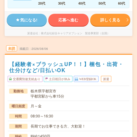
20代
30代
40代
50代
60代
気になる!
応募へ進む
詳しく見る
派遣会社
株式会社綜合キャリアオプション 製造事業部（全国）
未読
掲載日
2026/08/06
【経験者×ブラッシュUP！！】梱包・出荷・
仕分けなど/日払いOK
交通費別途支給あり
土日祝日が休み
WEB登録OK
派遣
栃木県宇都宮市
勤務地
宇都宮駅から車15分
月～金
曜日頻度
08:00～16:30
時間
長期でお仕事できる方、大歓迎！
期間
時給1450円
時給