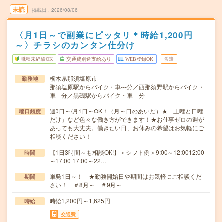
未読
掲載日
2026/08/06
〈月1日～で副業にピッタリ＊時給1,200円
～〉チラシのカンタン仕分け
職種未経験OK
交通費別途支給あり
WEB登録OK
派遣
栃木県那須塩原市
勤務地
那須塩原駅からバイク・車---分／西那須野駅からバイク・
車---分／黒磯駅からバイク・車---分
週0日～/月1日～OK！（月～日のあいだ）★「土曜と日曜
曜日頻度
だけ」など色々な働き方ができます！★お仕事ゼロの週が
あっても大丈夫。働きたい日、お休みの希望はお気軽にご
相談ください！
【1日3時間～も相談OK!】＜シフト例＞9:00～12:0012:00
時間
～17:00 17:00～22…
単発1日～！ ★勤務開始日や期間はお気軽にご相談くだ
期間
さい！ ＃8月～ ＃9月～
時給1,200円～1,625円
時給
交通費