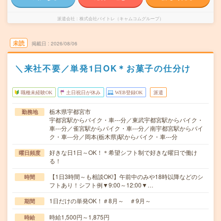
派遣会社
株式会社バイトレ（キャムコムグループ）
未読
掲載日
2026/08/06
＼来社不要／単発1日OK＊お菓子の仕分け
職種未経験OK
土日祝日が休み
WEB登録OK
派遣
栃木県宇都宮市
勤務地
宇都宮駅からバイク・車---分／東武宇都宮駅からバイク・
車---分／雀宮駅からバイク・車---分／南宇都宮駅からバイ
ク・車---分／岡本(栃木県)駅からバイク・車---分
好きな日1日～OK！＊希望シフト制で好きな曜日で働け
曜日頻度
る！
【1日3時間～も相談OK!】午前中のみや18時以降などのシ
時間
フトあり！シフト例▼9:00～12:00▼…
1日だけの単発OK！＃8月～ ＃9月～
期間
時給1,500円～1,875円
時給