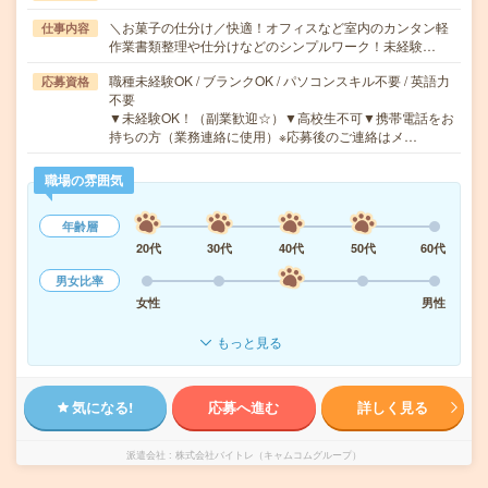
＼お菓子の仕分け／快適！オフィスなど室内のカンタン軽
仕事内容
作業書類整理や仕分けなどのシンプルワーク！未経験…
職種未経験OK / ブランクOK / パソコンスキル不要 / 英語力
応募資格
不要
▼未経験OK！（副業歓迎☆）▼高校生不可▼携帯電話をお
持ちの方（業務連絡に使用）※応募後のご連絡はメ…
職場の雰囲気
年齢層
20代
30代
40代
50代
60代
男女比率
女性
男性
もっと見る
気になる!
応募へ進む
詳しく見る
派遣会社
株式会社バイトレ（キャムコムグループ）