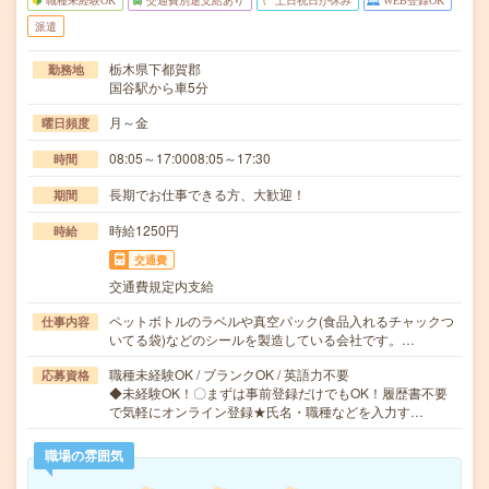
職種未経験OK
交通費別途支給あり
土日祝日が休み
WEB登録OK
派遣
栃木県下都賀郡
勤務地
国谷駅から車5分
月～金
曜日頻度
08:05～17:0008:05～17:30
時間
長期でお仕事できる方、大歓迎！
期間
時給1250円
時給
交通費
交通費規定内支給
ペットボトルのラベルや真空パック(食品入れるチャックつ
仕事内容
いてる袋)などのシールを製造している会社です。…
職種未経験OK / ブランクOK / 英語力不要
応募資格
◆未経験OK！〇まずは事前登録だけでもOK！履歴書不要
で気軽にオンライン登録★氏名・職種などを入力す…
職場の雰囲気