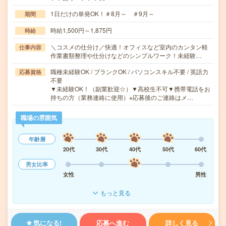
1日だけの単発OK！＃8月～ ＃9月～
期間
時給1,500円～1,875円
時給
＼コスメの仕分け／快適！オフィスなど室内のカンタン軽
仕事内容
作業書類整理や仕分けなどのシンプルワーク！未経験…
職種未経験OK / ブランクOK / パソコンスキル不要 / 英語力
応募資格
不要
▼未経験OK！（副業歓迎☆）▼高校生不可▼携帯電話をお
持ちの方（業務連絡に使用）※応募後のご連絡はメ…
職場の雰囲気
年齢層
20代
30代
40代
50代
60代
男女比率
女性
男性
もっと見る
気になる!
応募へ進む
詳しく見る