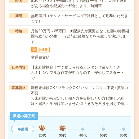
8:30～17:30（実働8時間）※上記は一例です。業務上必要
時間
がある場合や配属先の都合により、時間帯…
無期雇用（テクノ・サービスの正社員として勤務いただき
期間
ます）
月給20万円～25万円 ★配属先が変更となった際の待機期
時給
間も給与が発生！ ※給与は経験などを考慮して決定しま
す
交通費
交通費支給
【未経験歓迎！すぐ覚えられるカンタン作業がたくさ
仕事内容
ん！】シンプルな作業が中心なので、安心してスタート
で…
職種未経験OK / ブランクOK / パソコンスキル不要 / 英語力
応募資格
不要
＼未経験から安定した働き方を目指したい方歓迎！／経
験・資格・学歴は問いません◎「そろそろ腰を据えて働…
職場の雰囲気
年齢層
20代
30代
40代
50代
60代