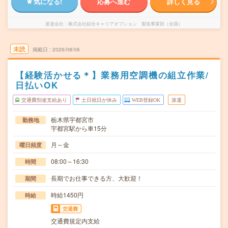
気になる!
応募へ進む
詳しく見る
派遣会社
株式会社綜合キャリアオプション 製造事業部（全国）
未読
掲載日
2026/08/06
【経験活かせる＊】業務用空調機の組立作業/
日払いOK
交通費別途支給あり
土日祝日が休み
WEB登録OK
派遣
栃木県宇都宮市
勤務地
宇都宮駅から車15分
月～金
曜日頻度
08:00～16:30
時間
長期でお仕事できる方、大歓迎！
期間
時給1450円
時給
交通費
交通費規定内支給