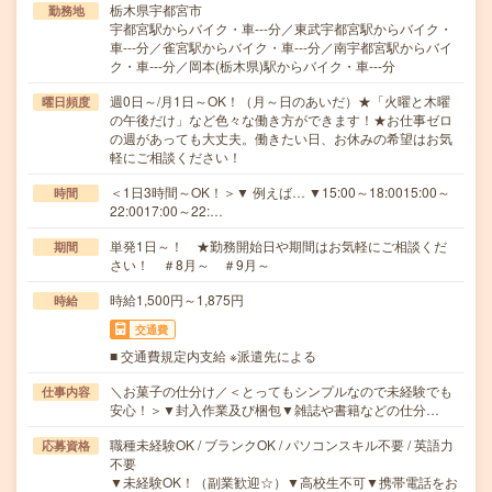
栃木県宇都宮市
勤務地
宇都宮駅からバイク・車---分／東武宇都宮駅からバイク・
車---分／雀宮駅からバイク・車---分／南宇都宮駅からバイ
ク・車---分／岡本(栃木県)駅からバイク・車---分
週0日～/月1日～OK！（月～日のあいだ）★「火曜と木曜
曜日頻度
の午後だけ」など色々な働き方ができます！★お仕事ゼロ
の週があっても大丈夫。働きたい日、お休みの希望はお気
軽にご相談ください！
＜1日3時間～OK！＞▼ 例えば… ▼15:00～18:0015:00～
時間
22:0017:00～22:…
単発1日～！ ★勤務開始日や期間はお気軽にご相談くだ
期間
さい！ ＃8月～ ＃9月～
時給1,500円～1,875円
時給
交通費
■ 交通費規定内支給 ※派遣先による
＼お菓子の仕分け／＜とってもシンプルなので未経験でも
仕事内容
安心！＞▼封入作業及び梱包▼雑誌や書籍などの仕分…
職種未経験OK / ブランクOK / パソコンスキル不要 / 英語力
応募資格
不要
▼未経験OK！（副業歓迎☆）▼高校生不可▼携帯電話をお