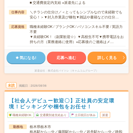
■ 交通費規定内支給 ※派遣先による
＼チラシの仕分け／＜とってもシンプルなので未経験でも
仕事内容
安心！＞▼封入作業及び梱包▼雑誌や書籍などの仕分…
職種未経験OK / ブランクOK / パソコンスキル不要 / 英語力
応募資格
不要
▼未経験OK！（副業歓迎☆）▼高校生不可▼携帯電話をお
持ちの方（業務連絡に使用）※応募後のご連絡はメ…
気になる!
応募へ進む
詳しく見る
派遣会社
株式会社バイトレ（キャムコムグループ）
未読
掲載日
2026/08/06
【社会人デビュー歓迎〇】正社員の安定環
境！ピッキングや梱包をお任せ！
職種未経験OK
交通費別途支給あり
土日祝日が休み
派遣
栃木県栃木市
勤務地
栃木駅から---分／藤岡駅から---分／岩舟駅から---分／静和