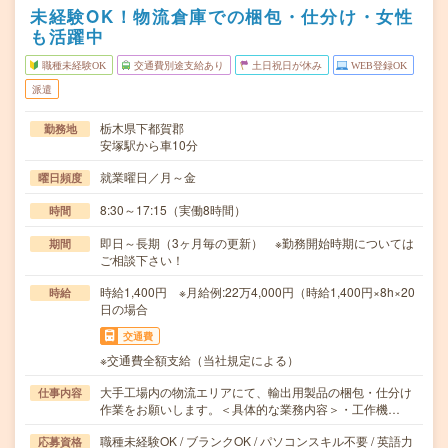
未経験OK！物流倉庫での梱包・仕分け・女性
も活躍中
職種未経験OK
交通費別途支給あり
土日祝日が休み
WEB登録OK
派遣
栃木県下都賀郡
勤務地
安塚駅から車10分
就業曜日／月～金
曜日頻度
8:30～17:15（実働8時間）
時間
即日～長期（3ヶ月毎の更新） ※勤務開始時期については
期間
ご相談下さい！
時給1,400円 ※月給例:22万4,000円（時給1,400円×8h×20
時給
日の場合
交通費
※交通費全額支給（当社規定による）
大手工場内の物流エリアにて、輸出用製品の梱包・仕分け
仕事内容
作業をお願いします。＜具体的な業務内容＞・工作機…
職種未経験OK / ブランクOK / パソコンスキル不要 / 英語力
応募資格