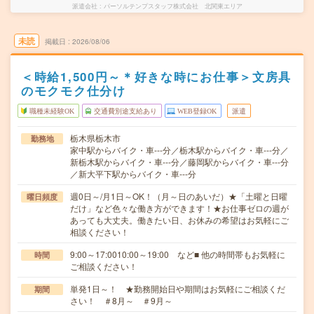
派遣会社
パーソルテンプスタッフ株式会社 北関東エリア
未読
掲載日
2026/08/06
＜時給1,500円～＊好きな時にお仕事＞文房具
のモクモク仕分け
職種未経験OK
交通費別途支給あり
WEB登録OK
派遣
栃木県栃木市
勤務地
家中駅からバイク・車---分／栃木駅からバイク・車---分／
新栃木駅からバイク・車---分／藤岡駅からバイク・車---分
／新大平下駅からバイク・車---分
週0日～/月1日～OK！（月～日のあいだ）★「土曜と日曜
曜日頻度
だけ」など色々な働き方ができます！★お仕事ゼロの週が
あっても大丈夫。働きたい日、お休みの希望はお気軽にご
相談ください！
9:00～17:0010:00～19:00 など■ 他の時間帯もお気軽に
時間
ご相談ください！
単発1日～！ ★勤務開始日や期間はお気軽にご相談くだ
期間
さい！ ＃8月～ ＃9月～