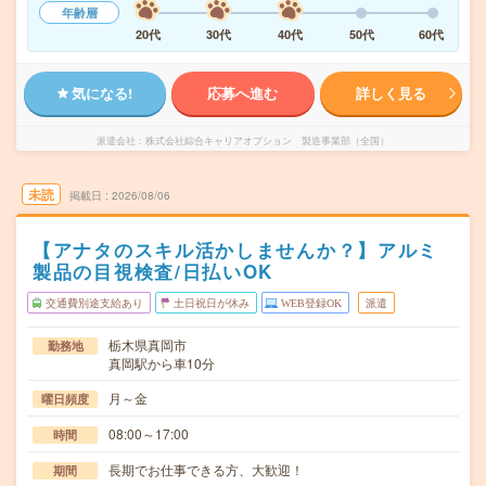
年齢層
20代
30代
40代
50代
60代
気になる!
応募へ進む
詳しく見る
派遣会社
株式会社綜合キャリアオプション 製造事業部（全国）
未読
掲載日
2026/08/06
【アナタのスキル活かしませんか？】アルミ
製品の目視検査/日払いOK
交通費別途支給あり
土日祝日が休み
WEB登録OK
派遣
栃木県真岡市
勤務地
真岡駅から車10分
月～金
曜日頻度
08:00～17:00
時間
長期でお仕事できる方、大歓迎！
期間