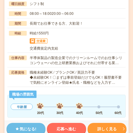
シフト制
曜日頻度
08:00～18:0020:00～06:00
時間
長期でお仕事できる方、大歓迎！
期間
時給1550円
時給
交通費
交通費規定内支給
半導体製品の製造企業でのクリーンルームでのお仕事シリ
仕事内容
コンウェーハの仕上研磨業務およびそれに付帯する業…
職種未経験OK / ブランクOK / 英語力不要
応募資格
◆未経験OK！〇まずは事前登録だけでもOK！履歴書不要
で気軽にオンライン登録★氏名・職種などを入力す…
職場の雰囲気
年齢層
20代
30代
40代
50代
60代
気になる!
応募へ進む
詳しく見る