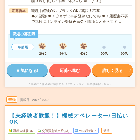
繰り返し取扱い作業ご本人の力量によりま…
職種未経験OK / ブランクOK / 英語力不要
応募資格
◆未経験OK！〇まずは事前登録だけでもOK！履歴書不要
で気軽にオンライン登録★氏名・職種などを入力す…
職場の雰囲気
年齢層
20代
30代
40代
50代
60代
気になる!
応募へ進む
詳しく見る
派遣会社
株式会社綜合キャリアオプション 製造事業部（全国）
未読
掲載日
2026/08/07
【未経験者歓迎！】機械オペレーター/日払い
OK
職種未経験OK
交通費別途支給あり
WEB登録OK
派遣