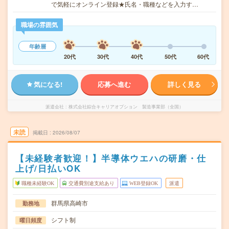
で気軽にオンライン登録★氏名・職種などを入力す…
職場の雰囲気
年齢層
20代
30代
40代
50代
60代
気になる!
応募へ進む
詳しく見る
派遣会社
株式会社綜合キャリアオプション 製造事業部（全国）
未読
掲載日
2026/08/07
【未経験者歓迎！】半導体ウエハの研磨・仕
上げ/日払いOK
職種未経験OK
交通費別途支給あり
WEB登録OK
派遣
群馬県高崎市
勤務地
シフト制
曜日頻度