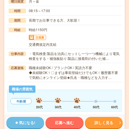
月～金
曜日頻度
08:15～17:00
時間
長期でお仕事できる方、大歓迎！
期間
時給1150円
時給
交通費
交通費規定内支給
・電気検査:製品を治具にセットし一つ一つ機械により電気
仕事内容
検査をする・補強板貼り:製品に接着剤の付いた補…
職種未経験OK / ブランクOK / 英語力不要
応募資格
◆未経験OK！〇まずは事前登録だけでもOK！履歴書不要
で気軽にオンライン登録★氏名・職種などを入力す…
職場の雰囲気
年齢層
20代
30代
40代
50代
60代
気になる!
応募へ進む
詳しく見る