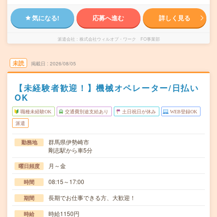
気になる!
応募へ進む
詳しく見る
派遣会社
株式会社ウィルオブ・ワーク FO事業部
未読
掲載日
2026/08/05
【未経験者歓迎！】機械オペレーター/日払い
OK
職種未経験OK
交通費別途支給あり
土日祝日が休み
WEB登録OK
派遣
群馬県伊勢崎市
勤務地
剛志駅から車5分
月～金
曜日頻度
08:15～17:00
時間
長期でお仕事できる方、大歓迎！
期間
時給1150円
時給