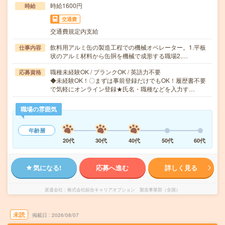
時給1600円
時給
交通費
交通費規定内支給
飲料用アルミ缶の製造工程での機械オペレーター。1.平板
仕事内容
状のアルミ材料から缶胴を機械で成形する職場2.…
職種未経験OK / ブランクOK / 英語力不要
応募資格
◆未経験OK！〇まずは事前登録だけでもOK！履歴書不要
で気軽にオンライン登録★氏名・職種などを入力す…
職場の雰囲気
年齢層
20代
30代
40代
50代
60代
気になる!
応募へ進む
詳しく見る
派遣会社
株式会社綜合キャリアオプション 製造事業部（全国）
未読
掲載日
2026/08/07