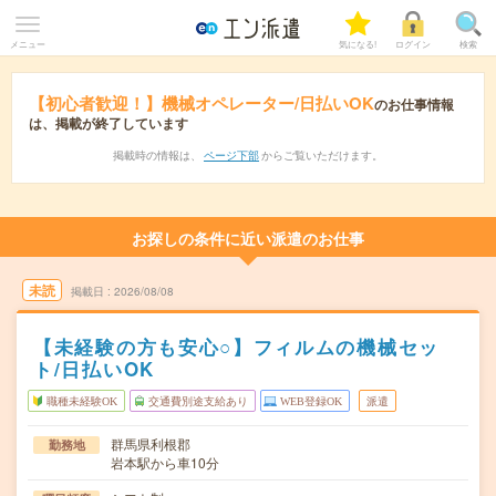
メニュー
気になる!
ログイン
検索
【初心者歓迎！】機械オペレーター/日払いOK
のお仕事情報
は、掲載が終了しています
掲載時の情報は、
ページ下部
からご覧いただけます。
お探しの条件に近い派遣のお仕事
未読
掲載日
2026/08/08
【未経験の方も安心○】フィルムの機械セッ
ト/日払いOK
職種未経験OK
交通費別途支給あり
WEB登録OK
派遣
群馬県利根郡
勤務地
岩本駅から車10分