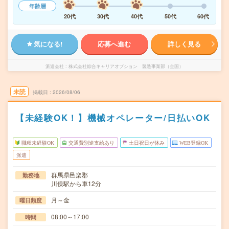
年齢層
20代
30代
40代
50代
60代
気になる!
応募へ進む
詳しく見る
派遣会社
株式会社綜合キャリアオプション 製造事業部（全国）
未読
掲載日
2026/08/06
【未経験OK！】機械オペレーター/日払いOK
職種未経験OK
交通費別途支給あり
土日祝日が休み
WEB登録OK
派遣
群馬県邑楽郡
勤務地
川俣駅から車12分
月～金
曜日頻度
08:00～17:00
時間