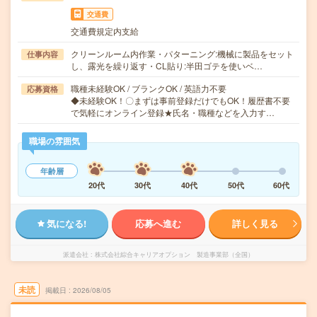
交通費
交通費規定内支給
クリーンルーム内作業・パターニング:機械に製品をセット
仕事内容
し、露光を繰り返す・CL貼り:半田ゴテを使いベ…
職種未経験OK / ブランクOK / 英語力不要
応募資格
◆未経験OK！〇まずは事前登録だけでもOK！履歴書不要
で気軽にオンライン登録★氏名・職種などを入力す…
職場の雰囲気
年齢層
20代
30代
40代
50代
60代
気になる!
応募へ進む
詳しく見る
派遣会社
株式会社綜合キャリアオプション 製造事業部（全国）
未読
掲載日
2026/08/05