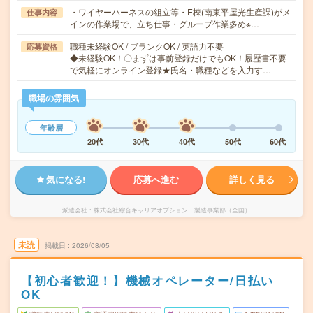
・ワイヤーハーネスの組立等・E棟(南東平屋光生産課)がメ
仕事内容
インの作業場で、立ち仕事・グループ作業多め※…
職種未経験OK / ブランクOK / 英語力不要
応募資格
◆未経験OK！〇まずは事前登録だけでもOK！履歴書不要
で気軽にオンライン登録★氏名・職種などを入力す…
職場の雰囲気
年齢層
20代
30代
40代
50代
60代
気になる!
応募へ進む
詳しく見る
派遣会社
株式会社綜合キャリアオプション 製造事業部（全国）
未読
掲載日
2026/08/05
【初心者歓迎！】機械オペレーター/日払い
OK