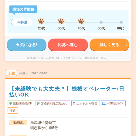
職場の雰囲気
年齢層
20代
30代
40代
50代
60代
気になる!
応募へ進む
詳しく見る
派遣会社
株式会社綜合キャリアオプション 製造事業部（全国）
未読
掲載日
2026/08/05
【未経験でも大丈夫＊】機械オペレーター/日
払いOK
職種未経験OK
交通費別途支給あり
土日祝日が休み
WEB登録OK
派遣
群馬県伊勢崎市
勤務地
剛志駅から車5分