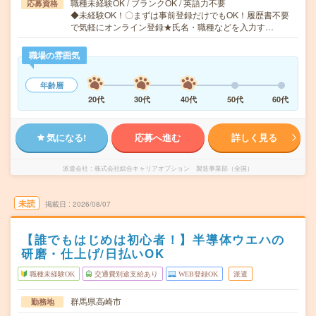
職種未経験OK / ブランクOK / 英語力不要
応募資格
◆未経験OK！〇まずは事前登録だけでもOK！履歴書不要
で気軽にオンライン登録★氏名・職種などを入力す…
職場の雰囲気
年齢層
20代
30代
40代
50代
60代
気になる!
応募へ進む
詳しく見る
派遣会社
株式会社綜合キャリアオプション 製造事業部（全国）
未読
掲載日
2026/08/07
【誰でもはじめは初心者！】半導体ウエハの
研磨・仕上げ/日払いOK
職種未経験OK
交通費別途支給あり
WEB登録OK
派遣
群馬県高崎市
勤務地