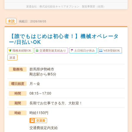
派遣会社
株式会社綜合キャリアオプション 製造事業部（全国）
未読
掲載日
2026/08/05
【誰でもはじめは初心者！】機械オペレータ
ー/日払いOK
職種未経験OK
交通費別途支給あり
土日祝日が休み
WEB登録OK
派遣
群馬県伊勢崎市
勤務地
剛志駅から車5分
月～金
曜日頻度
08:15～17:00
時間
長期でお仕事できる方、大歓迎！
期間
時給1150円
時給
交通費
交通費規定内支給