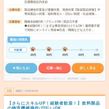
交通費規定内支給
製品梱包作業及び運搬作業。簡易作業【取扱製品情報】半
仕事内容
導体製品≪待遇・福利厚生≫・日払い制度・社会保険…
職種未経験OK / ブランクOK / 英語力不要
応募資格
◆未経験OK！〇まずは事前登録だけでもOK！履歴書不要
で気軽にオンライン登録★氏名・職種などを入力す…
職場の雰囲気
年齢層
20代
30代
40代
50代
60代
気になる!
応募へ進む
詳しく見る
派遣会社
株式会社綜合キャリアオプション 製造事業部（全国）
未読
掲載日
2026/08/06
【さらにスキルUP！経験者歓迎！】飲料製品
の物流機械操作/日払いOK