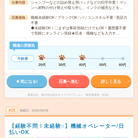
シャンプーなどの詰め替え用パックなどの印字作業！マシ
仕事内容
ンへ材料の付け替えや取り外し、インクの補充などを…
職種未経験OK / ブランクOK / パソコンスキル不要 / 英語力
応募資格
不要
◆未経験OK！〇まずは事前登録だけでもOK！履歴書不要
で気軽にオンライン登録★氏名・職種などを入力す…
職場の雰囲気
年齢層
20代
30代
40代
50代
60代
気になる!
応募へ進む
詳しく見る
派遣会社
株式会社綜合キャリアオプション 製造事業部（全国）
未読
掲載日
2026/08/08
【経験不問！未経験○】機械オペレーター/日
払いOK