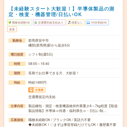
【未経験スタート大歓迎！】半導体製品の測
定・検査・機器管理/日払いOK
職種未経験OK
交通費別途支給あり
残業なし
WEB登録OK
派遣
群馬県安中市
勤務地
磯部(群馬県)駅から徒歩5分
シフト制(週5日)
曜日頻度
08:00～16:40
時間
長期でお仕事できる方、大歓迎！
期間
時給1480円
時給
交通費
交通費規定内支給
製品梱包・測定・検査機器維持作業重さ6～7kg程度【取扱
仕事内容
製品情報】半導体≪待遇・福利厚生≫・日払い制…
職種未経験OK / ブランクOK / 英語力不要
応募資格
◆未経験OK！〇まずは事前登録だけでもOK！履歴書不要