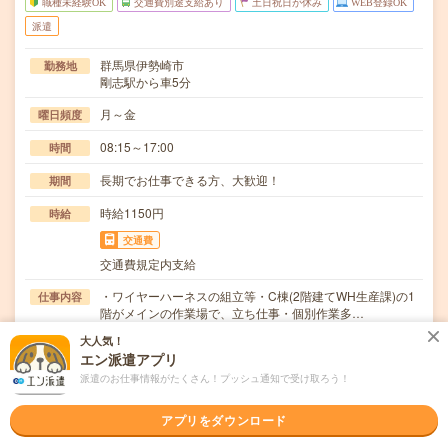
職種未経験OK
交通費別途支給あり
土日祝日が休み
WEB登録OK
派遣
群馬県伊勢崎市
勤務地
剛志駅から車5分
月～金
曜日頻度
08:15～17:00
時間
長期でお仕事できる方、大歓迎！
期間
時給1150円
時給
交通費
交通費規定内支給
・ワイヤーハーネスの組立等・C棟(2階建てWH生産課)の1
仕事内容
階がメインの作業場で、立ち仕事・個別作業多…
大人気！
職種未経験OK / ブランクOK / 英語力不要
応募資格
エン派遣アプリ
◆未経験OK！〇まずは事前登録だけでもOK！履歴書不要
で気軽にオンライン登録★氏名・職種などを入力す…
派遣のお仕事情報がたくさん！プッシュ通知で受け取ろう！
職場の雰囲気
アプリをダウンロード