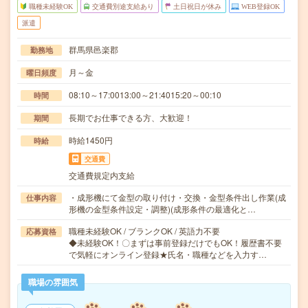
職種未経験OK
交通費別途支給あり
土日祝日が休み
WEB登録OK
派遣
群馬県邑楽郡
勤務地
月～金
曜日頻度
08:10～17:0013:00～21:4015:20～00:10
時間
長期でお仕事できる方、大歓迎！
期間
時給1450円
時給
交通費
交通費規定内支給
・成形機にて金型の取り付け・交換・金型条件出し作業(成
仕事内容
形機の金型条件設定・調整)(成形条件の最適化と…
職種未経験OK / ブランクOK / 英語力不要
応募資格
◆未経験OK！〇まずは事前登録だけでもOK！履歴書不要
で気軽にオンライン登録★氏名・職種などを入力す…
職場の雰囲気