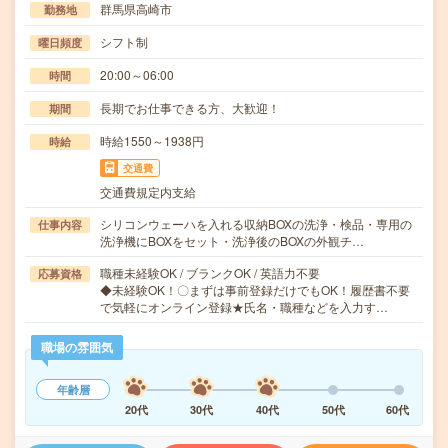
群馬県高崎市
勤務地
シフト制
曜日頻度
20:00～06:00
時間
長期でお仕事できる方、大歓迎！
期間
時給1550～1938円
時給
交通費
交通費規定内支給
シリコンウェーハを入れる収納BOXの洗浄・検品・専用の
仕事内容
洗浄機にBOXをセット・洗浄後のBOXの外観チ…
職種未経験OK / ブランクOK / 英語力不要
応募資格
◆未経験OK！〇まずは事前登録だけでもOK！履歴書不要
で気軽にオンライン登録★氏名・職種などを入力す…
職場の雰囲気
年齢層
20代
30代
40代
50代
60代