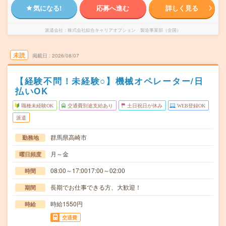
気になる!
応募へ進む
詳しく見る
派遣会社
株式会社綜合キャリアオプション 製造事業部（全国）
未読
掲載日
2026/08/07
【経験不問！未経験○】機械オペレーター/日
払いOK
職種未経験OK
交通費別途支給あり
土日祝日が休み
WEB登録OK
派遣
群馬県高崎市
勤務地
月～金
曜日頻度
08:00～17:0017:00～02:00
時間
長期でお仕事できる方、大歓迎！
期間
時給1550円
時給
交通費