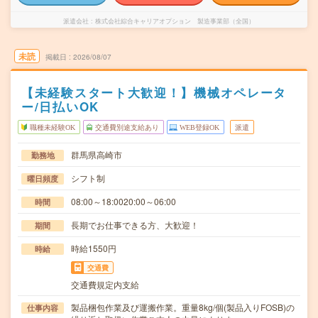
派遣会社
株式会社綜合キャリアオプション 製造事業部（全国）
未読
掲載日
2026/08/07
【未経験スタート大歓迎！】機械オペレータ
ー/日払いOK
職種未経験OK
交通費別途支給あり
WEB登録OK
派遣
群馬県高崎市
勤務地
シフト制
曜日頻度
08:00～18:0020:00～06:00
時間
長期でお仕事できる方、大歓迎！
期間
時給1550円
時給
交通費
交通費規定内支給
製品梱包作業及び運搬作業。重量8kg/個(製品入りFOSB)の
仕事内容