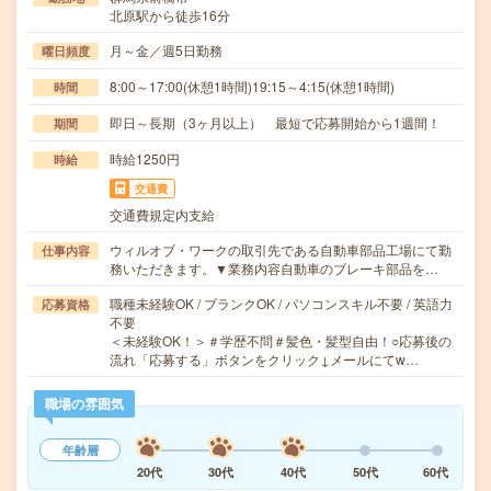
北原駅から徒歩16分
月～金／週5日勤務
曜日頻度
8:00～17:00(休憩1時間)19:15～4:15(休憩1時間)
時間
即日～長期（3ヶ月以上） 最短で応募開始から1週間！
期間
時給1250円
時給
交通費
交通費規定内支給
ウィルオブ・ワークの取引先である自動車部品工場にて勤
仕事内容
務いただきます。▼業務内容自動車のブレーキ部品を…
職種未経験OK / ブランクOK / パソコンスキル不要 / 英語力
応募資格
不要
＜未経験OK！＞＃学歴不問＃髪色・髪型自由！○応募後の
流れ「応募する」ボタンをクリック↓メールにてw…
職場の雰囲気
年齢層
20代
30代
40代
50代
60代