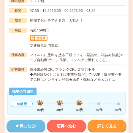
シフト制
曜日頻度
07:55～16:2515:55～00:2523:55～08:25
時間
長期でお仕事できる方、大歓迎！
期間
時給1500円
時給
交通費
交通費規定内支給
フィルムに塗料を塗る工程でフィル箱詰め、箱詰め検品(テ
仕事内容
ープ自動機)ライン作業。コンベアで流れてくる。…
職種未経験OK / ブランクOK / 英語力不要
応募資格
◆未経験OK！〇まずは事前登録だけでもOK！履歴書不要
で気軽にオンライン登録★氏名・職種などを入力す…
職場の雰囲気
年齢層
20代
30代
40代
50代
60代
気になる!
応募へ進む
詳しく見る