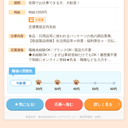
長期でお仕事できる方、大歓迎！
期間
時給1200円
時給
交通費
交通費規定内支給
食品・日用品等に使われるパッケージの色の調合業務。
仕事内容
【取扱製品情報】生活用品等≪待遇・福利厚生≫・日払…
職種未経験OK / ブランクOK / 英語力不要
応募資格
◆未経験OK！〇まずは事前登録だけでもOK！履歴書不要
で気軽にオンライン登録★氏名・職種などを入力す…
職場の雰囲気
年齢層
20代
30代
40代
50代
60代
気になる!
応募へ進む
詳しく見る
派遣会社
株式会社綜合キャリアオプション 製造事業部（全国）