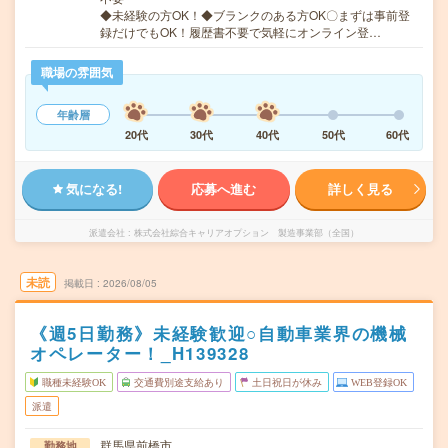
◆未経験の方OK！◆ブランクのある方OK〇まずは事前登
録だけでもOK！履歴書不要で気軽にオンライン登…
職場の雰囲気
年齢層
20代
30代
40代
50代
60代
気になる!
応募へ進む
詳しく見る
派遣会社
株式会社綜合キャリアオプション 製造事業部（全国）
未読
掲載日
2026/08/05
《週5日勤務》未経験歓迎○自動車業界の機械
オペレーター！_H139328
職種未経験OK
交通費別途支給あり
土日祝日が休み
WEB登録OK
派遣
群馬県前橋市
勤務地