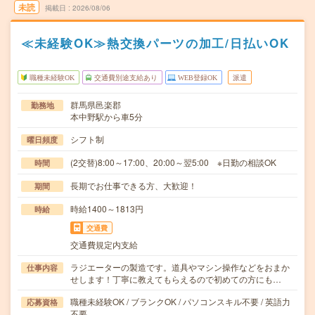
未読
掲載日
2026/08/06
≪未経験OK≫熱交換パーツの加工/日払いOK
職種未経験OK
交通費別途支給あり
WEB登録OK
派遣
群馬県邑楽郡
勤務地
本中野駅から車5分
シフト制
曜日頻度
(2交替)8:00～17:00、20:00～翌5:00 ※日勤の相談OK
時間
長期でお仕事できる方、大歓迎！
期間
時給1400～1813円
時給
交通費
交通費規定内支給
ラジエーターの製造です。道具やマシン操作などをおまか
仕事内容
せします！丁寧に教えてもらえるので初めての方にも…
職種未経験OK / ブランクOK / パソコンスキル不要 / 英語力
応募資格
不要