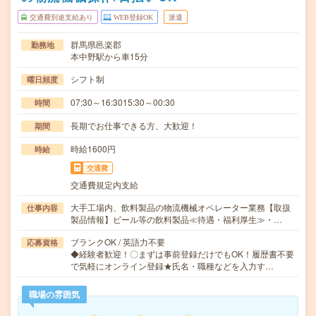
交通費別途支給あり
WEB登録OK
派遣
群馬県邑楽郡
勤務地
本中野駅から車15分
シフト制
曜日頻度
07:30～16:3015:30～00:30
時間
長期でお仕事できる方、大歓迎！
期間
時給1600円
時給
交通費
交通費規定内支給
大手工場内、飲料製品の物流機械オペレーター業務【取扱
仕事内容
製品情報】ビール等の飲料製品≪待遇・福利厚生≫・…
ブランクOK / 英語力不要
応募資格
◆経験者歓迎！〇まずは事前登録だけでもOK！履歴書不要
で気軽にオンライン登録★氏名・職種などを入力す…
職場の雰囲気