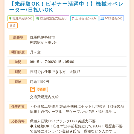
【未経験OK！ビギナー活躍中！】機械オペレ
ーター/日払いOK
職種未経験OK
交通費別途支給あり
土日祝日が休み
WEB登録OK
派遣
群馬県伊勢崎市
勤務地
剛志駅から車5分
月～金
曜日頻度
08:15～17:0020:15～05:00
時間
長期でお仕事できる方、大歓迎！
期間
時給1150円
時給
交通費
交通費規定内支給
・外形加工型抜き:製品を機械にセットし型抜き【取扱製品
仕事内容
情報】通信ケーブル・光ケーブル≪待遇・福利厚生…
職種未経験OK / ブランクOK / 英語力不要
応募資格
◆未経験OK！〇まずは事前登録だけでもOK！履歴書不要
で気軽にオンライン登録★氏名・職種などを入力す…