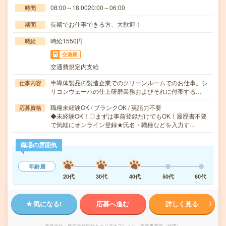
08:00～18:0020:00～06:00
時間
長期でお仕事できる方、大歓迎！
期間
時給1550円
時給
交通費
交通費規定内支給
半導体製品の製造企業でのクリーンルームでのお仕事。シ
仕事内容
リコンウェーハの仕上研磨業務およびそれに付帯する…
職種未経験OK / ブランクOK / 英語力不要
応募資格
◆未経験OK！〇まずは事前登録だけでもOK！履歴書不要
で気軽にオンライン登録★氏名・職種などを入力す…
職場の雰囲気
年齢層
20代
30代
40代
50代
60代
気になる!
応募へ進む
詳しく見る
派遣会社
株式会社綜合キャリアオプション 製造事業部（全国）