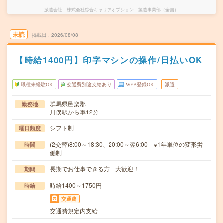
派遣会社
株式会社綜合キャリアオプション 製造事業部（全国）
未読
掲載日
2026/08/08
【時給1400円】印字マシンの操作/日払いOK
職種未経験OK
交通費別途支給あり
WEB登録OK
派遣
群馬県邑楽郡
勤務地
川俣駅から車12分
シフト制
曜日頻度
(2交替)8:00～18:30、20:00～翌6:00 ※1年単位の変形労
時間
働制
長期でお仕事できる方、大歓迎！
期間
時給1400～1750円
時給
交通費
交通費規定内支給