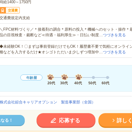
時給1400～1750円
交通費
交通費規定内支給
＼FPC材料づくり／＊接着剤の調合＊原料の投入＊機械へのセット・操作＊
品の目視検査・裁断など≪待遇・福利厚生≫・日払い制度…
つづきを見る
◆未経験OK！〇まずは事前登録だけでもOK！履歴書不要で気軽にオンライ
種などを入力するだけ★オシゴトただいま少しずつ増加中…
つづきを見る
年齢層
20代
30代
40代
50代
60代
株式会社綜合キャリアオプション 製造事業部（全国）
応募する
詳し
になる！