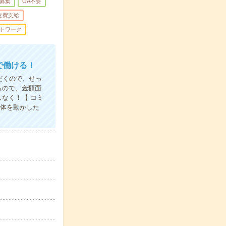
募集
OA不要
交費支給
トワーク
で働ける！
だくので、せっ
るので、金額面
なく！【 コミ
り体を動かした