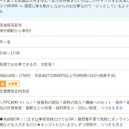
ード面でも妥協はさせません！思う存分稼ぎたい方はこのチャンスをお見逃し
コツWORK ≪ 適度に体を動かしながらのお仕事なので「ジッとしているよ
る
茨城県高萩市
南中郷駅から車8分
月～金
8:00～17:00
長期でお仕事できる方、大歓迎！
時給1400～1750円 月収例27万8000円以上可(8時間×21日+残業手当)
交通費
交通費規定内支給
＼FPC材料づくり／＊接着剤の調合＊原料の投入＊機械へのセット・操作＊
品の目視検査・裁断など≪待遇・福利厚生≫・日払い制度…
つづきを見る
◆未経験OK！〇まずは事前登録だけでもOK！履歴書不要で気軽にオンライ
種などを入力するだけ★オシゴトただいま少しずつ増加中…
つづきを見る