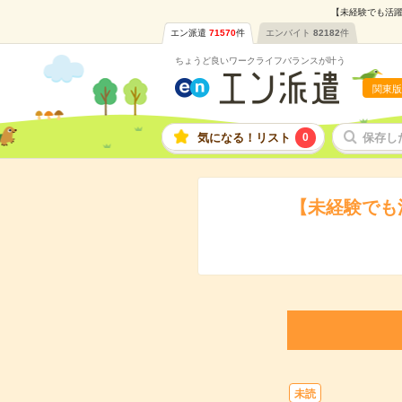
【未経験でも活躍
エン派遣
71570
件
エンバイト
82182
件
ちょうど良いワークライフバランスが叶う
関東版
気になる！リスト
0
保存し
【未経験でも
未読