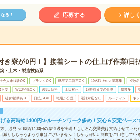
応募する
詳し
になる！
付き寮が0円！】接着シートの仕上げ作業/日
築・土木・製造技術系
社会人未経験OK
ブランクOK
既卒第二新卒OK
10名以上の大量募集
複数名
書不要
WEB登録OK
週5日勤務
土日祝休
17時前までの仕事
残業多
社食/補助あり
日払いOK
職場が分煙
電話対応なし
ルーティン
ネッ
！
げる高時給1400円≫ルーチンワーク多め！安心＆安定ペース
の方、必見 ≪ 時給1400円の厚待遇を実現！もちろん交通費は支給させていた
目減りしちゃうような事はございません！しかも日払い制度をご用意してい