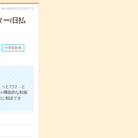
No.SGSIY5212137-T3
ー/日払
交替制勤務
ょっとだけ…と
！≪機能的な制服
軽に相談でき