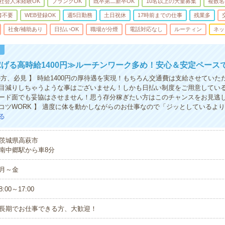
社会人未経験OK
ブランクOK
既卒第二新卒OK
10名以上の大量募集
複数名
書不要
WEB登録OK
週5日勤務
土日祝休
17時前までの仕事
残業多
社食/補助あり
日払いOK
職場が分煙
電話対応なし
ルーティン
ネッ
！
げる高時給1400円≫ルーチンワーク多め！安心＆安定ペース
の方、必見 】 時給1400円の厚待遇を実現！もちろん交通費は支給させていた
目減りしちゃうような事はございません！しかも日払い制度をご用意してい
ード面でも妥協はさせません！思う存分稼ぎたい方はこのチャンスをお見逃し
コツWORK 】 適度に体を動かしながらのお仕事なので「ジッとしているよ
る
茨城県高萩市
南中郷駅から車8分
月～金
8:00～17:00
長期でお仕事できる方、大歓迎！