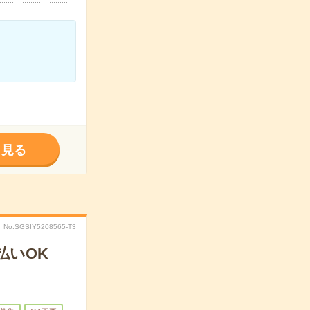
く見る
No.SGSIY5208565-T3
払いOK