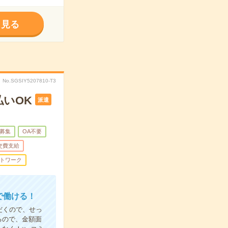
く見る
No.SGSIY5207810-T3
払いOK
派遣
募集
OA不要
交費支給
トワーク
で働ける！
だくので、せっ
るので、金額面