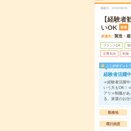
掲載日
2026/08/09
【経験者
いOK
派遣
製造・建
派遣先
ブランクOK
複
交費支給
制服
ここがポイント
経験者活躍
≪経験者活躍中
いう方もOK！
アリ≫制服があ
る、派遣のお仕
勤務地
曜日頻度