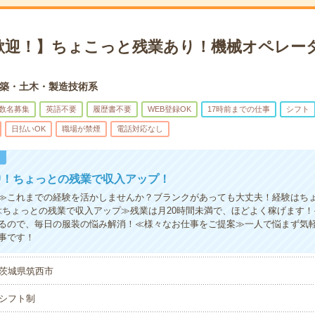
歓迎！】ちょこっと残業あり！機械オペレータ
築・土木・製造技術系
数名募集
英語不要
履歴書不要
WEB登録OK
17時前までの仕事
シフト
日払いOK
職場が禁煙
電話対応なし
！
中！ちょっとの残業で収入アップ！
≫これまでの経験を活かしませんか？ブランクがあっても大丈夫！経験はち
≪ちょっとの残業で収入アップ≫残業は月20時間未満で、ほどよく稼げます
るので、毎日の服装の悩み解消！≪様々なお仕事をご提案≫一人で悩まず気
事です！
茨城県筑西市
シフト制