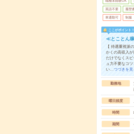
職種未経験OK
英語不要
履歴
車通勤可
制服
ここがポイント
≪とことん稼
【 待遇重視派
かくの高収入が
だけでなくスピ
ュ力不要なコツ
い…
つづきを見
勤務地
曜日頻度
時間
期間