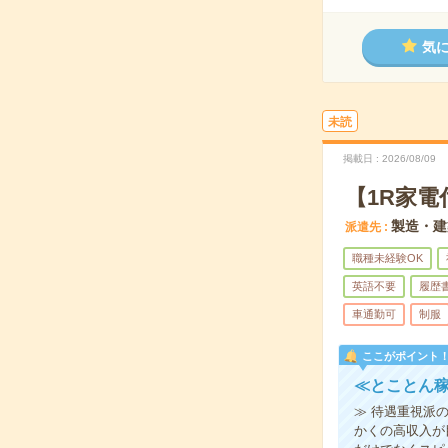
気
未読
掲載日
2026/08/09
【1R家電
製造・建
派遣先
職種未経験OK
英語不要
履歴
車通勤可
制服
ここがポイント
≪とことん稼
≫ 待遇重視派
かくの高収入が