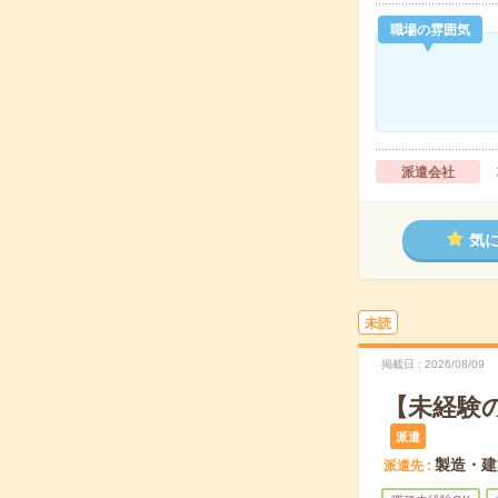
職場の雰囲気
派遣会社
気
未読
掲載日
2026/08/09
【未経験
派遣
製造・建
派遣先