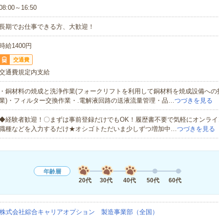
08:00～16:50
長期でお仕事できる方、大歓迎！
時給1400円
交通費
交通費規定内支給
・銅材料の焼成と洗浄作業(フォークリフトを利用して銅材料を焼成設備への
業)・フィルター交換作業・.電解液回路の送液流量管理・品…
つづきを見る
◆経験者歓迎！〇まずは事前登録だけでもOK！履歴書不要で気軽にオンライ
職種などを入力するだけ★オシゴトただいま少しずつ増加中…
つづきを見る
年齢層
20代
30代
40代
50代
60代
株式会社綜合キャリアオプション 製造事業部（全国）