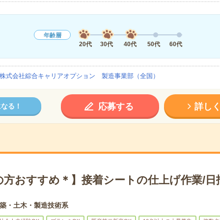
年齢層
20代
30代
40代
50代
60代
株式会社綜合キャリアオプション 製造事業部（全国）
応募する
詳し
になる！
の方おすすめ＊】接着シートの仕上げ作業/日
築・土木・製造技術系