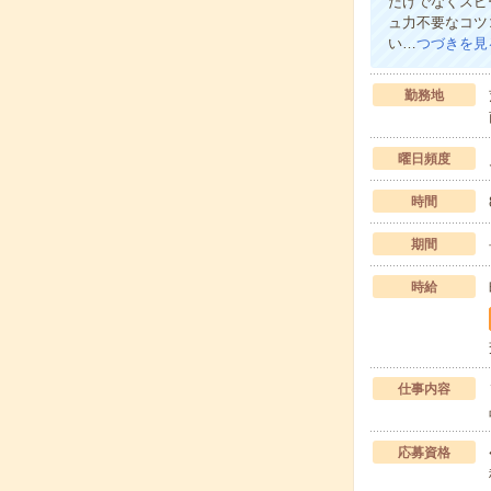
だけでなくスピ
ュ力不要なコツ
い…
つづきを見
勤務地
曜日頻度
時間
期間
時給
仕事内容
応募資格