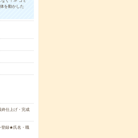
なく！≫ コミ
り体を動かした
最終仕上げ・完成
ン登録★氏名・職