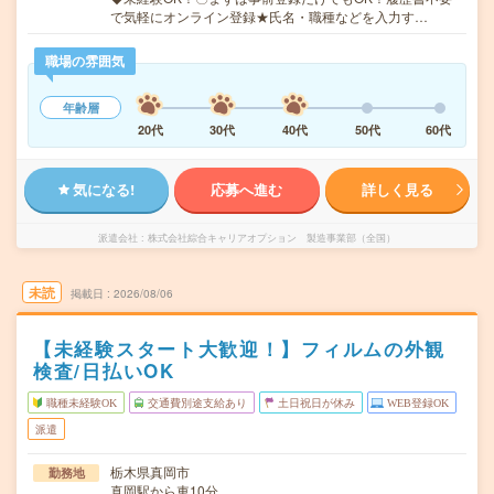
で気軽にオンライン登録★氏名・職種などを入力す…
職場の雰囲気
年齢層
20代
30代
40代
50代
60代
気になる!
応募へ進む
詳しく見る
派遣会社
株式会社綜合キャリアオプション 製造事業部（全国）
未読
掲載日
2026/08/06
【未経験スタート大歓迎！】フィルムの外観
検査/日払いOK
職種未経験OK
交通費別途支給あり
土日祝日が休み
WEB登録OK
派遣
栃木県真岡市
勤務地
真岡駅から車10分