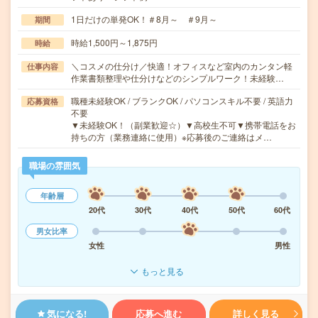
1日だけの単発OK！＃8月～ ＃9月～
期間
時給1,500円～1,875円
時給
＼コスメの仕分け／快適！オフィスなど室内のカンタン軽
仕事内容
作業書類整理や仕分けなどのシンプルワーク！未経験…
職種未経験OK / ブランクOK / パソコンスキル不要 / 英語力
応募資格
不要
▼未経験OK！（副業歓迎☆）▼高校生不可▼携帯電話をお
持ちの方（業務連絡に使用）※応募後のご連絡はメ…
職場の雰囲気
年齢層
20代
30代
40代
50代
60代
男女比率
女性
男性
もっと見る
気になる!
応募へ進む
詳しく見る