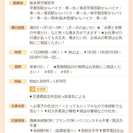
栃木県宇都宮市
勤務地
宇都宮駅からバイク・車---分／東武宇都宮駅からバイク・
車---分／雀宮駅からバイク・車---分／南宇都宮駅からバイ
ク・車---分／岡本(栃木県)駅からバイク・車---分
週0日～/月1日～OK！（月～日のあいだ）★「火曜と木曜
曜日頻度
の午後だけ」など色々な働き方ができます！★お仕事ゼロ
の週があっても大丈夫。働きたい日、お休みの希望はお気
軽にご相談ください！
＜1日3時間～OK！＞▼ 例えば… ▼15:00～18:0015:00～
時間
22:0017:00～22:…
単発1日～！ ★勤務開始日や期間はお気軽にご相談くだ
期間
さい！ ＃8月～ ＃9月～
時給1,500円～1,875円
時給
交通費
■ 交通費規定内支給 ※派遣先による
＼お菓子の仕分け／＜とってもシンプルなので未経験でも
仕事内容
安心！＞▼封入作業及び梱包▼雑誌や書籍などの仕分…
職種未経験OK / ブランクOK / パソコンスキル不要 / 英語力
応募資格
不要
▼未経験OK！（副業歓迎☆）▼高校生不可▼携帯電話をお