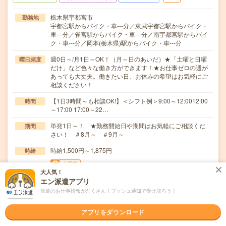
栃木県宇都宮市
勤務地
宇都宮駅からバイク・車---分／東武宇都宮駅からバイク・
車---分／雀宮駅からバイク・車---分／南宇都宮駅からバイ
ク・車---分／岡本(栃木県)駅からバイク・車---分
週0日～/月1日～OK！（月～日のあいだ）★「土曜と日曜
曜日頻度
だけ」など色々な働き方ができます！★お仕事ゼロの週が
あっても大丈夫。働きたい日、お休みの希望はお気軽にご
相談ください！
【1日3時間～も相談OK!】＜シフト例＞9:00～12:0012:00
時間
～17:00 17:00～22…
単発1日～！ ★勤務開始日や期間はお気軽にご相談くだ
期間
さい！ ＃8月～ ＃9月～
時給1,500円～1,875円
時給
交通費
大人気！
■ 交通費規定内支給 ※派遣先による
エン派遣アプリ
派遣のお仕事情報がたくさん！プッシュ通知で受け取ろう！
＼チラシの仕分け／＜とってもシンプルなので未経験でも
仕事内容
安心！＞▼封入作業及び梱包▼雑誌や書籍などの仕分…
アプリをダウンロード
職種未経験OK / ブランクOK / パソコンスキル不要 / 英語力
応募資格
不要