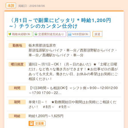
未読
掲載日
2026/08/06
〈月1日～で副業にピッタリ＊時給1,200円
～〉チラシのカンタン仕分け
職種未経験OK
交通費別途支給あり
WEB登録OK
派遣
栃木県那須塩原市
勤務地
那須塩原駅からバイク・車---分／西那須野駅からバイク・
車---分／黒磯駅からバイク・車---分
週0日～/月1日～OK！（月～日のあいだ）★「土曜と日曜
曜日頻度
だけ」など色々な働き方ができます！★お仕事ゼロの週が
あっても大丈夫。働きたい日、お休みの希望はお気軽にご
相談ください！
【1日3時間～も相談OK!】＜シフト例＞9:00～12:0012:00
時間
～17:00 17:00～22…
単発1日～！ ★勤務開始日や期間はお気軽にご相談くだ
期間
さい！ ＃8月～ ＃9月～
時給1,200円～1,625円
時給
交通費