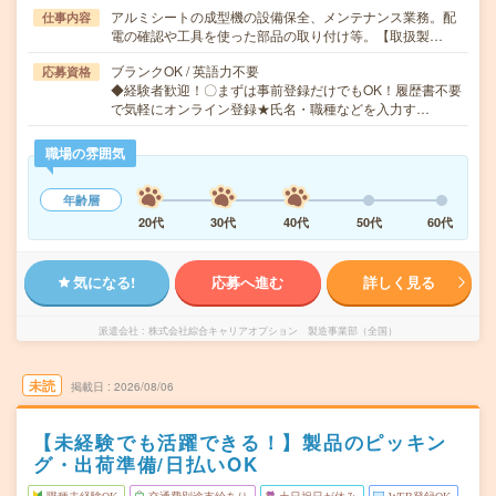
アルミシートの成型機の設備保全、メンテナンス業務。配
仕事内容
電の確認や工具を使った部品の取り付け等。【取扱製…
ブランクOK / 英語力不要
応募資格
◆経験者歓迎！〇まずは事前登録だけでもOK！履歴書不要
で気軽にオンライン登録★氏名・職種などを入力す…
職場の雰囲気
年齢層
20代
30代
40代
50代
60代
気になる!
応募へ進む
詳しく見る
派遣会社
株式会社綜合キャリアオプション 製造事業部（全国）
未読
掲載日
2026/08/06
【未経験でも活躍できる！】製品のピッキン
グ・出荷準備/日払いOK