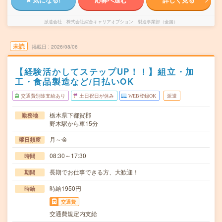
派遣会社
株式会社綜合キャリアオプション 製造事業部（全国）
未読
掲載日
2026/08/06
【経験活かしてステップUP！！】組立・加
工・食品製造など/日払いOK
交通費別途支給あり
土日祝日が休み
WEB登録OK
派遣
栃木県下都賀郡
勤務地
野木駅から車15分
月～金
曜日頻度
08:30～17:30
時間
長期でお仕事できる方、大歓迎！
期間
時給1950円
時給
交通費
交通費規定内支給