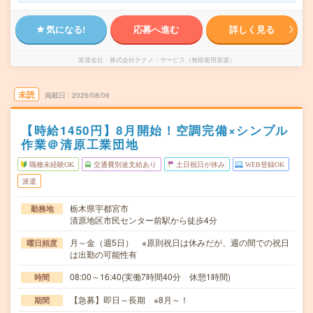
気になる!
応募へ進む
詳しく見る
派遣会社
株式会社テクノ・サービス（無期雇用派遣）
未読
掲載日
2026/08/06
【時給1450円】8月開始！空調完備×シンプル
作業＠清原工業団地
職種未経験OK
交通費別途支給あり
土日祝日が休み
WEB登録OK
派遣
栃木県宇都宮市
勤務地
清原地区市民センター前駅から徒歩4分
月～金（週5日） ※原則祝日は休みだが、週の間での祝日
曜日頻度
は出勤の可能性有
08:00～16:40(実働7時間40分 休憩1時間)
時間
【急募】即日～長期 ※8月～！
期間