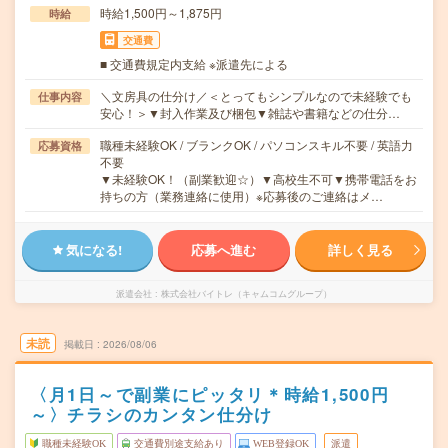
時給1,500円～1,875円
時給
交通費
■ 交通費規定内支給 ※派遣先による
＼文房具の仕分け／＜とってもシンプルなので未経験でも
仕事内容
安心！＞▼封入作業及び梱包▼雑誌や書籍などの仕分…
職種未経験OK / ブランクOK / パソコンスキル不要 / 英語力
応募資格
不要
▼未経験OK！（副業歓迎☆）▼高校生不可▼携帯電話をお
持ちの方（業務連絡に使用）※応募後のご連絡はメ…
気になる!
応募へ進む
詳しく見る
派遣会社
株式会社バイトレ（キャムコムグループ）
未読
掲載日
2026/08/06
〈月1日～で副業にピッタリ＊時給1,500円
～〉チラシのカンタン仕分け
職種未経験OK
交通費別途支給あり
WEB登録OK
派遣