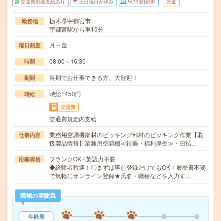
交通費別途支給あり
土日祝日が休み
WEB登録OK
派遣
栃木県宇都宮市
勤務地
宇都宮駅から車15分
月～金
曜日頻度
08:00～16:30
時間
長期でお仕事できる方、大歓迎！
期間
時給1450円
時給
交通費
交通費規定内支給
業務用空調機部材のピッキング部材のピッキング作業【取
仕事内容
扱製品情報】業務用空調機≪待遇・福利厚生≫・日払…
ブランクOK / 英語力不要
応募資格
◆経験者歓迎！〇まずは事前登録だけでもOK！履歴書不要
で気軽にオンライン登録★氏名・職種などを入力す…
職場の雰囲気
年齢層