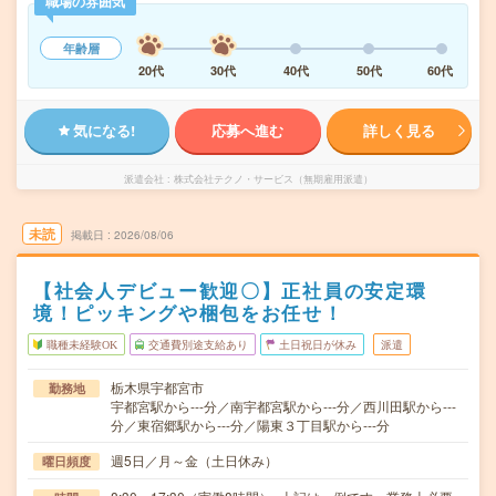
職場の雰囲気
年齢層
20代
30代
40代
50代
60代
気になる!
応募へ進む
詳しく見る
派遣会社
株式会社テクノ・サービス（無期雇用派遣）
未読
掲載日
2026/08/06
【社会人デビュー歓迎〇】正社員の安定環
境！ピッキングや梱包をお任せ！
職種未経験OK
交通費別途支給あり
土日祝日が休み
派遣
栃木県宇都宮市
勤務地
宇都宮駅から---分／南宇都宮駅から---分／西川田駅から---
分／東宿郷駅から---分／陽東３丁目駅から---分
週5日／月～金（土日休み）
曜日頻度