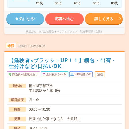
20代
30代
40代
50代
60代
気になる!
応募へ進む
詳しく見る
派遣会社
株式会社綜合キャリアオプション 製造事業部（全国）
未読
掲載日
2026/08/06
【経験者×ブラッシュUP！！】梱包・出荷・
仕分けなど/日払いOK
交通費別途支給あり
土日祝日が休み
WEB登録OK
派遣
栃木県宇都宮市
勤務地
宇都宮駅から車15分
月～金
曜日頻度
08:00～16:30
時間
長期でお仕事できる方、大歓迎！
期間
時給1450円
時給