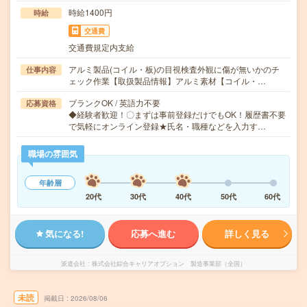
時給1400円
時給
交通費
交通費規定内支給
アルミ製品(コイル・板)の目視検査外観に傷が無いかのチ
仕事内容
ェック作業【取扱製品情報】アルミ素材【コイル・…
ブランクOK / 英語力不要
応募資格
◆経験者歓迎！〇まずは事前登録だけでもOK！履歴書不要
で気軽にオンライン登録★氏名・職種などを入力す…
職場の雰囲気
年齢層
20代
30代
40代
50代
60代
気になる!
応募へ進む
詳しく見る
派遣会社
株式会社綜合キャリアオプション 製造事業部（全国）
未読
掲載日
2026/08/06