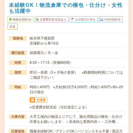
未経験OK！物流倉庫での梱包・仕分け・女性
も活躍中
職種未経験OK
交通費別途支給あり
土日祝日が休み
WEB登録OK
派遣
栃木県下都賀郡
勤務地
安塚駅から車10分
就業曜日／月～金
曜日頻度
8:30～17:15（実働8時間）
時間
即日～長期（3ヶ月毎の更新） ※勤務開始時期については
期間
ご相談下さい！
時給1,400円 ※月給例:22万4,000円（時給1,400円×8h×20
時給
日の場合
交通費
※交通費全額支給（当社規定による）
大手工場内の物流エリアにて、輸出用製品の梱包・仕分け
仕事内容
作業をお願いします。＜具体的な業務内容＞・工作機…
職種未経験OK / ブランクOK / パソコンスキル不要 / 英語力
応募資格