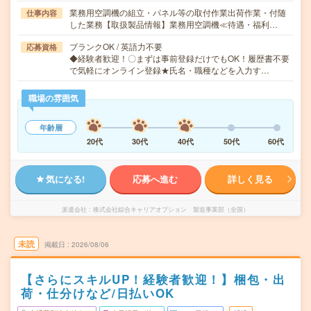
業務用空調機の組立・パネル等の取付作業出荷作業・付随
仕事内容
した業務【取扱製品情報】業務用空調機≪待遇・福利…
ブランクOK / 英語力不要
応募資格
◆経験者歓迎！〇まずは事前登録だけでもOK！履歴書不要
で気軽にオンライン登録★氏名・職種などを入力す…
職場の雰囲気
年齢層
20代
30代
40代
50代
60代
気になる!
応募へ進む
詳しく見る
派遣会社
株式会社綜合キャリアオプション 製造事業部（全国）
未読
掲載日
2026/08/06
【さらにスキルUP！経験者歓迎！】梱包・出
荷・仕分けなど/日払いOK