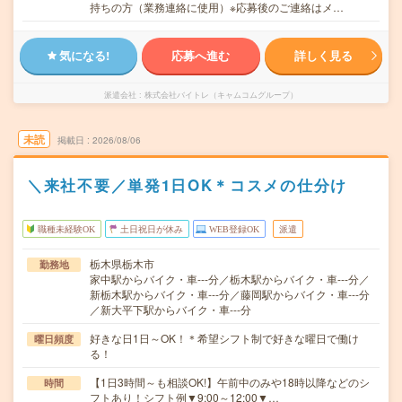
持ちの方（業務連絡に使用）※応募後のご連絡はメ…
気になる!
応募へ進む
詳しく見る
派遣会社
株式会社バイトレ（キャムコムグループ）
未読
掲載日
2026/08/06
＼来社不要／単発1日OK＊コスメの仕分け
職種未経験OK
土日祝日が休み
WEB登録OK
派遣
栃木県栃木市
勤務地
家中駅からバイク・車---分／栃木駅からバイク・車---分／
新栃木駅からバイク・車---分／藤岡駅からバイク・車---分
／新大平下駅からバイク・車---分
好きな日1日～OK！＊希望シフト制で好きな曜日で働け
曜日頻度
る！
【1日3時間～も相談OK!】午前中のみや18時以降などのシ
時間
フトあり！シフト例▼9:00～12:00▼…