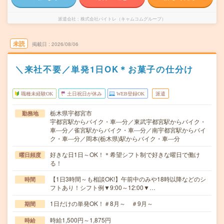
派遣会社
株式会社バイトレ（キャムコムグループ）
未読
掲載日
2026/08/06
＼来社不要／単発1日OK＊お菓子の仕分け
職種未経験OK
土日祝日が休み
WEB登録OK
派遣
栃木県宇都宮市
勤務地
宇都宮駅からバイク・車---分／東武宇都宮駅からバイク・
車---分／雀宮駅からバイク・車---分／南宇都宮駅からバイ
ク・車---分／岡本(栃木県)駅からバイク・車---分
好きな日1日～OK！＊希望シフト制で好きな曜日で働け
曜日頻度
る！
【1日3時間～も相談OK!】午前中のみや18時以降などのシ
時間
フトあり！シフト例▼9:00～12:00▼…
1日だけの単発OK！＃8月～ ＃9月～
期間
時給1,500円～1,875円
時給