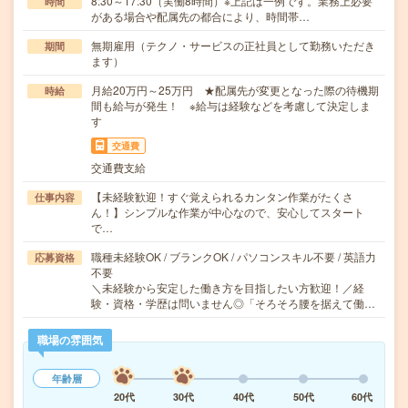
8:30～17:30（実働8時間）※上記は一例です。業務上必要
時間
がある場合や配属先の都合により、時間帯…
無期雇用（テクノ・サービスの正社員として勤務いただき
期間
ます）
月給20万円～25万円 ★配属先が変更となった際の待機期
時給
間も給与が発生！ ※給与は経験などを考慮して決定しま
す
交通費
交通費支給
【未経験歓迎！すぐ覚えられるカンタン作業がたくさ
仕事内容
ん！】シンプルな作業が中心なので、安心してスタート
で…
職種未経験OK / ブランクOK / パソコンスキル不要 / 英語力
応募資格
不要
＼未経験から安定した働き方を目指したい方歓迎！／経
験・資格・学歴は問いません◎「そろそろ腰を据えて働…
職場の雰囲気
年齢層
20代
30代
40代
50代
60代