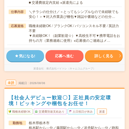
■ 交通費規定内支給 ※派遣先による
＼チラシの仕分け／＜とってもシンプルなので未経験でも
仕事内容
安心！＞▼封入作業及び梱包▼雑誌や書籍などの仕分…
職種未経験OK / ブランクOK / パソコンスキル不要 / 英語力
応募資格
不要
▼未経験OK！（副業歓迎☆）▼高校生不可▼携帯電話をお
持ちの方（業務連絡に使用）※応募後のご連絡はメ…
気になる!
応募へ進む
詳しく見る
派遣会社
株式会社バイトレ（キャムコムグループ）
未読
掲載日
2026/08/06
【社会人デビュー歓迎〇】正社員の安定環
境！ピッキングや梱包をお任せ！
職種未経験OK
交通費別途支給あり
土日祝日が休み
派遣
栃木県栃木市
勤務地
栃木駅から---分／藤岡駅から---分／岩舟駅から---分／静和