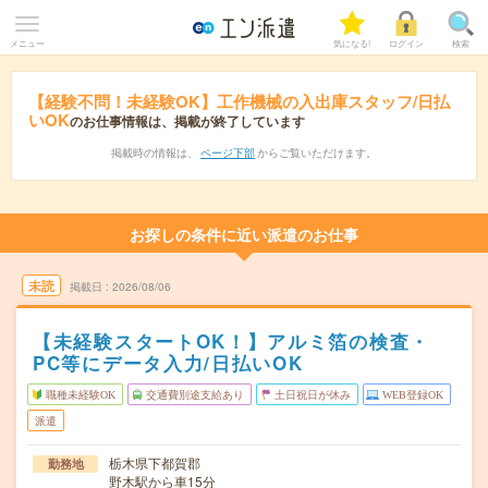
メニュー
気になる!
ログイン
検索
【経験不問！未経験OK】工作機械の入出庫スタッフ/日払
いOK
のお仕事情報は、掲載が終了しています
掲載時の情報は、
ページ下部
からご覧いただけます。
お探しの条件に近い派遣のお仕事
未読
掲載日
2026/08/06
【未経験スタートOK！】アルミ箔の検査・
PC等にデータ入力/日払いOK
職種未経験OK
交通費別途支給あり
土日祝日が休み
WEB登録OK
派遣
栃木県下都賀郡
勤務地
野木駅から車15分