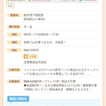
職種未経験OK
交通費別途支給あり
土日祝日が休み
WEB登録OK
派遣
栃木県下都賀郡
勤務地
国谷駅から車5分
月～金
曜日頻度
08:05～17:0008:05～17:30
時間
長期でお仕事できる方、大歓迎！
期間
時給1250円
時給
交通費
交通費規定内支給
ペットボトルのラベルや真空パック(食品入れるチャックつ
仕事内容
いてる袋)などのシールを製造している会社です。…
職種未経験OK / ブランクOK / 英語力不要
応募資格
◆未経験OK！〇まずは事前登録だけでもOK！履歴書不要
で気軽にオンライン登録★氏名・職種などを入力す…
職場の雰囲気