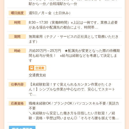
駅から---分／合戦場駅から---分
週5日／月～金（土日休み）
曜日頻度
8:30～17:30（実働8時間）※上記は一例です。業務上必要
時間
がある場合や配属先の都合により、時間帯…
無期雇用（テクノ・サービスの正社員として勤務いただき
期間
ます）
月給20万円～25万円 ★配属先が変更となった際の待機期
時給
間も給与が発生！ ※給与は経験などを考慮して決定しま
す
交通費
交通費支給
【未経験歓迎！すぐ覚えられるカンタン作業がたくさ
仕事内容
ん！】シンプルな作業が中心なので、安心してスタート
で…
職種未経験OK / ブランクOK / パソコンスキル不要 / 英語力
応募資格
不要
＼未経験から安定した働き方を目指したい方歓迎！／経
験・資格・学歴は問いません◎「そろそろ腰を据えて働…