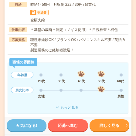
時給1450円 月収例 222,430円+残業代
時給
交通費
全額支給
＊基盤の裁断＊測定（ノギス使用）＊目視検査＊梱包
仕事内容
職種未経験OK / ブランクOK / パソコンスキル不要 / 英語力
応募資格
不要
製造業務のご経験者歓迎！
職場の雰囲気
年齢層
20代
30代
40代
50代
60代
男女比率
女性
男性
もっと見る
気になる!
応募へ進む
詳しく見る