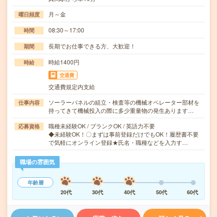
月～金
曜日頻度
08:30～17:00
時間
長期でお仕事できる方、大歓迎！
期間
時給1400円
時給
交通費
交通費規定内支給
ソーラーパネルの組立・検査等の機械オペレーター部材を
仕事内容
持ってきて機械投入の際に多少重量物の発生あります…
職種未経験OK / ブランクOK / 英語力不要
応募資格
◆未経験OK！〇まずは事前登録だけでもOK！履歴書不要
で気軽にオンライン登録★氏名・職種などを入力す…
職場の雰囲気
年齢層
20代
30代
40代
50代
60代