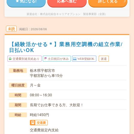
気になる!
応募へ進む
詳しく見る
派遣会社
株式会社綜合キャリアオプション 製造事業部（全国）
未読
掲載日
2026/08/06
【経験活かせる＊】業務用空調機の組立作業/
日払いOK
交通費別途支給あり
土日祝日が休み
WEB登録OK
派遣
栃木県宇都宮市
勤務地
宇都宮駅から車15分
月～金
曜日頻度
08:00～16:30
時間
長期でお仕事できる方、大歓迎！
期間
時給1450円
時給
交通費
交通費規定内支給