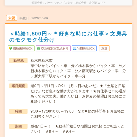
派遣会社
パーソルテンプスタッフ株式会社 北関東エリア
未読
掲載日
2026/08/06
＜時給1,500円～＊好きな時にお仕事＞文房具
のモクモク仕分け
職種未経験OK
交通費別途支給あり
WEB登録OK
派遣
栃木県栃木市
勤務地
家中駅からバイク・車---分／栃木駅からバイク・車---分／
新栃木駅からバイク・車---分／藤岡駅からバイク・車---分
／新大平下駅からバイク・車---分
週0日～/月1日～OK！（月～日のあいだ）★「土曜と日曜
曜日頻度
だけ」など色々な働き方ができます！★お仕事ゼロの週が
あっても大丈夫。働きたい日、お休みの希望はお気軽にご
相談ください！
9:00～17:0010:00～19:00 など■ 他の時間帯もお気軽に
時間
ご相談ください！
単発1日～！ ★勤務開始日や期間はお気軽にご相談くだ
期間
さい！ ＃8月～ ＃9月～