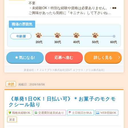
不要
・未経験OK！特別な経験や資格は必要ありません。・■■
ご興味があったら気軽に『キニナル』して下さいね…
職場の雰囲気
年齢層
20代
30代
40代
50代
60代
気になる!
応募へ進む
詳しく見る
派遣会社
ＦＪＵＴプラス株式会社(旧UT エフサス・クリエ株式会社)
未読
掲載日
2026/08/06
《単発1日OK！日払い可》＊お菓子のモクモ
クシール貼り
職種未経験OK
交通費別途支給あり
土日祝日が休み
WEB登録OK
派遣