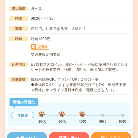
月～金
曜日頻度
08:30～17:30
時間
長期でお仕事できる方、大歓迎！
期間
時給1800円
時給
交通費
交通費規定内支給
EV自動車のコイル。薬のパッケージ等に使用されるアルミ
仕事内容
シートの検査業務。強度、切断面、表面加工の状態…
職種未経験OK / ブランクOK / 英語力不要
応募資格
◆未経験OK！〇まずは事前登録だけでもOK！履歴書不要
で気軽にオンライン登録★氏名・職種などを入力す…
職場の雰囲気
年齢層
20代
30代
40代
50代
60代
気になる!
応募へ進む
詳しく見る