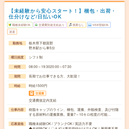
【未経験から安心スタート！】梱包・出荷・
仕分けなど/日払いOK
職種未経験OK
交通費別途支給あり
残業なし
WEB登録OK
派遣
栃木県下都賀郡
勤務地
野木駅から車5分
シフト制
曜日頻度
08:00～19:3020:00～07:30
時間
長期でお仕事できる方、大歓迎！
期間
時給1500円
時給
交通費
交通費規定内支給
樹脂キャップのライン、梱包、運搬、外観検査、及び付随
仕事内容
する原材料の運搬業務。重量7～10キロ程度の可能…
職種未経験OK / ブランクOK / 英語力不要
応募資格
◆未経験OK！〇まずは事前登録だけでもOK！履歴書不要