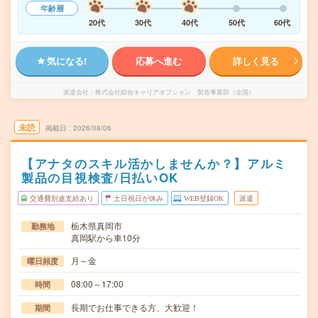
年齢層
20代
30代
40代
50代
60代
気になる!
応募へ進む
詳しく見る
派遣会社
株式会社綜合キャリアオプション 製造事業部（全国）
未読
掲載日
2026/08/06
【アナタのスキル活かしませんか？】アルミ
製品の目視検査/日払いOK
交通費別途支給あり
土日祝日が休み
WEB登録OK
派遣
栃木県真岡市
勤務地
真岡駅から車10分
月～金
曜日頻度
08:00～17:00
時間
長期でお仕事できる方、大歓迎！
期間