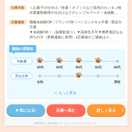
＼お菓子の仕分け／快適！オフィスなど室内のカンタン軽
仕事内容
作業書類整理や仕分けなどのシンプルワーク！未経験…
職種未経験OK / ブランクOK / パソコンスキル不要 / 英語力
応募資格
不要
▼未経験OK！（副業歓迎☆）▼高校生不可▼携帯電話をお
持ちの方（業務連絡に使用）※応募後のご連絡はメ…
職場の雰囲気
年齢層
20代
30代
40代
50代
60代
男女比率
女性
男性
もっと見る
気になる!
応募へ進む
詳しく見る
派遣会社
株式会社バイトレ（キャムコムグループ）