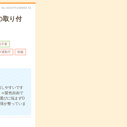
No.SGSIY5166960-T4
の取り付
語不要
車通勤可
制服
談しやすいです
！≪髪色自由で
選びに悩まずO
環境が整っていま