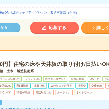
株式会社綜合キャリアオプション 製造事業部（全国）
応募する
詳し
になる！
00円】住宅の床や天井板の取り付け/日払いO
築・土木・製造技術系
社会人未経験OK
ブランクOK
既卒第二新卒OK
複数名募集
OA不要
英
B登録OK
週5日勤務
土日祝休
17時前までの仕事
残業少
交費支給
日払いOK
職場が禁煙
電話対応なし
ルーティン
ネットワーク
！