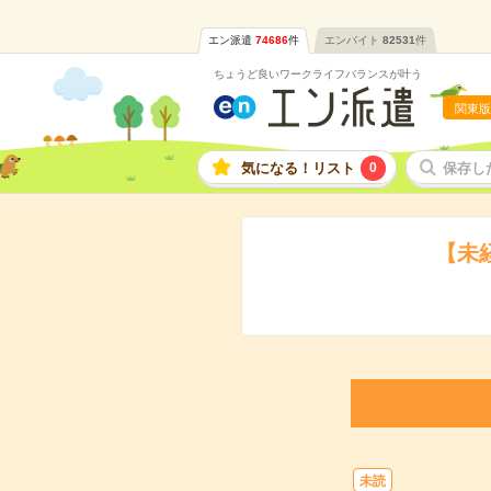
エン派遣
74686
件
エンバイト
82531
件
ちょうど良いワークライフバランスが叶う
関東版
気になる！リスト
0
保存し
【未
未読