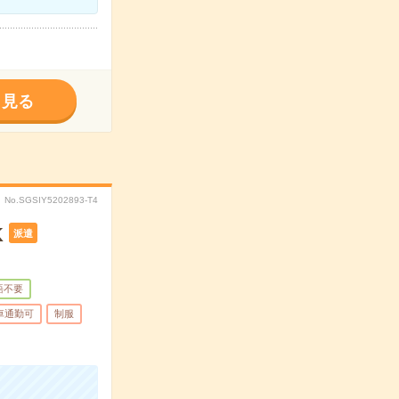
く見る
No.SGSIY5202893-T4
K
派遣
語不要
車通勤可
制服