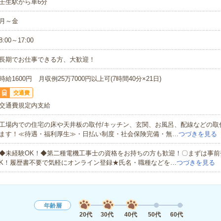
壬生駅から車6分
月～金
8:00～17:00
長期でお仕事できる方、大歓迎！
時給1600円 月収例25万7000円以上可(7時間40分×21日)
交通費
交通費規定内支給
工場内での住宅の床や天井板の取付/キッチン、玄関、お風呂、配線などの取
ます！≪待遇・福利厚生≫・日払い制度・社会保険完備・無…
つづきを見る
◆未経験OK！◆第二種電機工事士の資格をお持ちの方も歓迎！〇まずは事前
K！履歴書不要で気軽にオンライン登録★氏名・職種などを…
つづきを見る
年齢層
20代
30代
40代
50代
60代