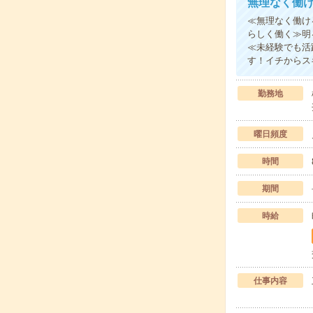
無理なく働
≪無理なく働け
らしく働く≫明
≪未経験でも活
す！イチからス
勤務地
曜日頻度
時間
期間
時給
仕事内容