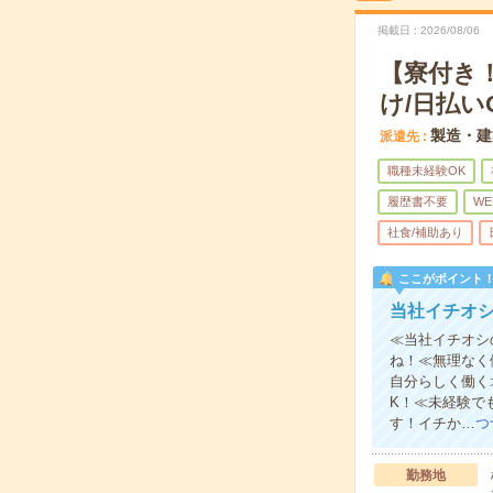
掲載日
2026/08/06
【寮付き
け/日払い
製造・建
派遣先
職種未経験OK
履歴書不要
WE
社食/補助あり
ここがポイント
当社イチオ
≪当社イチオシ
ね！≪無理なく
自分らしく働く
K！≪未経験で
す！イチか…
つ
勤務地