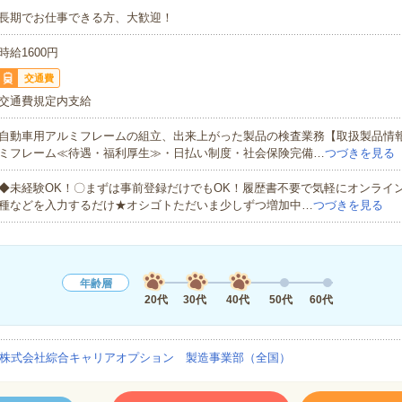
長期でお仕事できる方、大歓迎！
時給1600円
交通費
交通費規定内支給
自動車用アルミフレームの組立、出来上がった製品の検査業務【取扱製品情
ミフレーム≪待遇・福利厚生≫・日払い制度・社会保険完備…
つづきを見る
◆未経験OK！〇まずは事前登録だけでもOK！履歴書不要で気軽にオンライ
種などを入力するだけ★オシゴトただいま少しずつ増加中…
つづきを見る
年齢層
20代
30代
40代
50代
60代
株式会社綜合キャリアオプション 製造事業部（全国）