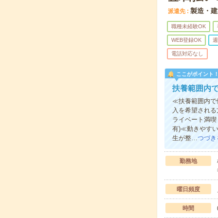
製造・建
派遣先
職種未経験OK
WEB登録OK
週
電話対応なし
ここがポイント
扶養範囲内
≪扶養範囲内で
入を希望される
ライベート満喫
有)≪動きやす
生が整…
つづき
勤務地
曜日頻度
時間