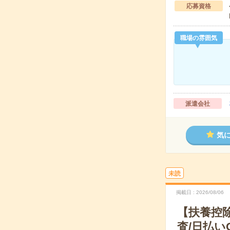
応募資格
職場の雰囲気
派遣会社
気
未読
掲載日
2026/08/06
【扶養控
査/日払い