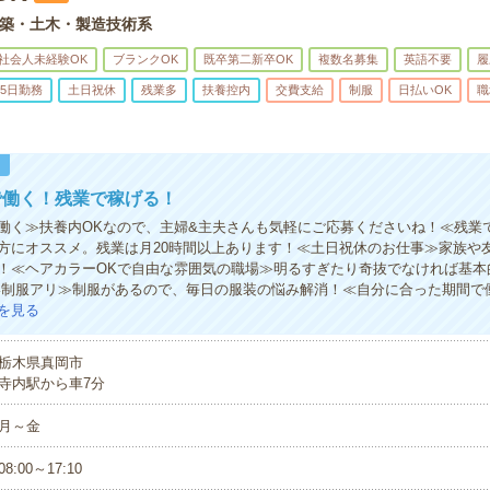
築・土木・製造技術系
社会人未経験OK
ブランクOK
既卒第二新卒OK
複数名募集
英語不要
履
5日勤務
土日祝休
残業多
扶養控内
交費支給
制服
日払いOK
職
！
で働く！残業で稼げる！
働く≫扶養内OKなので、主婦&主夫さんも気軽にご応募くださいね！≪残業
方にオススメ。残業は月20時間以上あります！≪土日祝休のお仕事≫家族や
！≪ヘアカラーOKで自由な雰囲気の職場≫明るすぎたり奇抜でなければ基本
い制服アリ≫制服があるので、毎日の服装の悩み解消！≪自分に合った期間で
を見る
栃木県真岡市
寺内駅から車7分
月～金
08:00～17:10