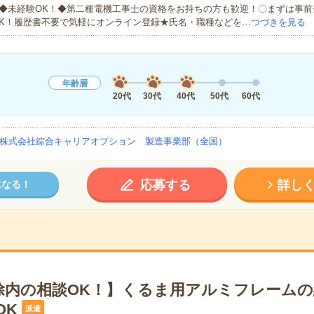
◆未経験OK！◆第二種電機工事士の資格をお持ちの方も歓迎！〇まずは事前
K！履歴書不要で気軽にオンライン登録★氏名・職種などを…
つづきを見る
年齢層
20代
30代
40代
50代
60代
株式会社綜合キャリアオプション 製造事業部（全国）
応募する
詳し
になる！
除内の相談OK！】くるま用アルミフレームの
OK
派遣