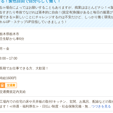
ける！髪色自由で自分らしく働く！
る≫場合によってはお願いすることもありますが、残業はほとんどナシ！≪
るすぎたり奇抜でなければ基本的に自由！(規定有)制服があると毎日の服選び
躍できる≫新しいことにチャレンジするのは不安だけど、しっかり働く環境
キルUP・ステップUP目指していきましょう！
栃木県栃木市
壬生駅から車6分
月～金
8:00～17:00
長期でお仕事できる方、大歓迎！
時給1600円
交通費
交通費規定内支給
工場内での住宅の床や天井板の取付/キッチン、玄関、お風呂、配線などの取
ます！≪待遇・福利厚生≫・日払い制度・社会保険完備・無…
つづきを見る