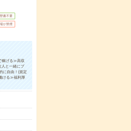
歴書不要
場が禁煙
で稼げる≫高収
友人と一緒にプ
的に自由！(規定
働ける≫福利厚