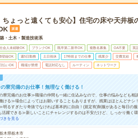
！ちょっと遠くても安心】住宅の床や天井板
OK
派遣
築・土木・製造技術系
社会人未経験OK
ブランクOK
既卒第二新卒OK
複数名募集
OA不要
英
B登録OK
週5日勤務
土日祝休
17時前までの仕事
残業少
交費支給
日払いOK
職場が禁煙
電話対応なし
ルーティン
ネットワーク
！
シの寮完備のお仕事！無理なく働ける！
の寮完備のお仕事≫職場の仲間も一緒に住込みなので、仕事の悩みなども相
働ける≫場合によってはお願いすることもありますが、残業はほとんどナシ
≫明るすぎたり奇抜でなければ基本的に自由！(規定有)制服があると毎日の服
も活躍できる≫新しいことにチャレンジするのは不安だけど、しっかり働く
づきを見る
栃木県栃木市