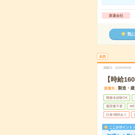
派遣会社
気
未読
掲載日
2026/08/06
【時給16
製造・建
派遣先
職種未経験OK
履歴書不要
WE
社食/補助あり
ここがポイント