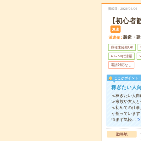
掲載日
2026/08/06
【初心者
派遣
製造・建
派遣先
職種未経験OK
40～50代活躍
電話対応なし
ここがポイント
稼ぎたい人
≪稼ぎたい人向
≫家族や友人と
≪初めての仕事
が整っています
悩まず気軽…
つ
勤務地