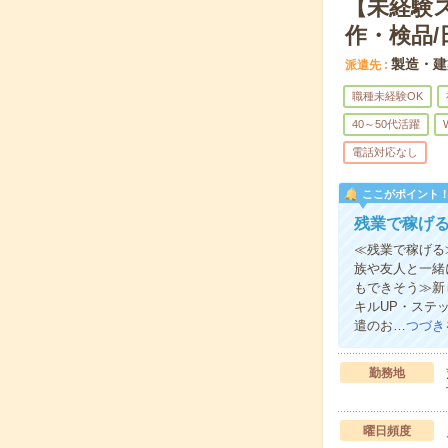
【未経験
作・検品/
製造・建
派遣先
職種未経験OK
40～50代活躍
電話対応なし
ここがポイント
残業で稼げる
≪残業で稼げる
族や友人と一緒
もできそう≫新
キルUP・ステ
遣のお…
つづき
勤務地
曜日頻度