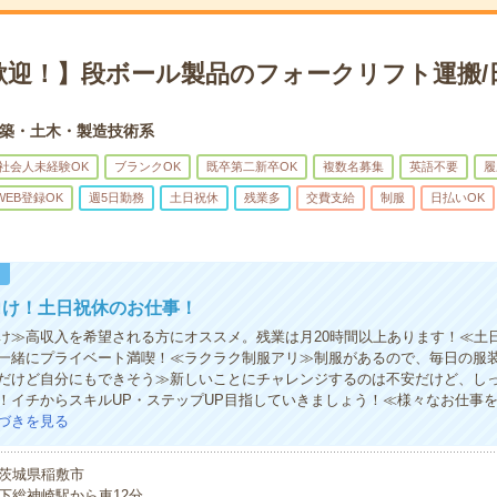
歓迎！】段ボール製品のフォークリフト運搬/
築・土木・製造技術系
社会人未経験OK
ブランクOK
既卒第二新卒OK
複数名募集
英語不要
履
WEB登録OK
週5日勤務
土日祝休
残業多
交費支給
制服
日払いOK
！
向け！土日祝休のお仕事！
け≫高収入を希望される方にオススメ。残業は月20時間以上あります！≪土
一緒にプライベート満喫！≪ラクラク制服アリ≫制服があるので、毎日の服
だけど自分にもできそう≫新しいことにチャレンジするのは不安だけど、し
！イチからスキルUP・ステップUP目指していきましょう！≪様々なお仕事
づきを見る
茨城県稲敷市
下総神崎駅から車12分