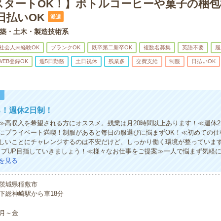
スタートOK！】ボトルコーヒーや菓子の梱包
日払いOK
派遣
築・土木・製造技術系
社会人未経験OK
ブランクOK
既卒第二新卒OK
複数名募集
英語不要
履
WEB登録OK
週5日勤務
土日祝休
残業多
交費支給
制服
日払いOK
！
！週休2日制！
≫高収入を希望される方にオススメ。残業は月20時間以上あります！≪週休
にプライベート満喫！制服があると毎日の服選びに悩まずOK！≪初めての仕
しいことにチャレンジするのは不安だけど、しっかり働く環境が整っていま
ップUP目指していきましょう！≪様々なお仕事をご提案≫一人で悩まず気軽
を見る
茨城県稲敷市
下総神崎駅から車18分
月～金