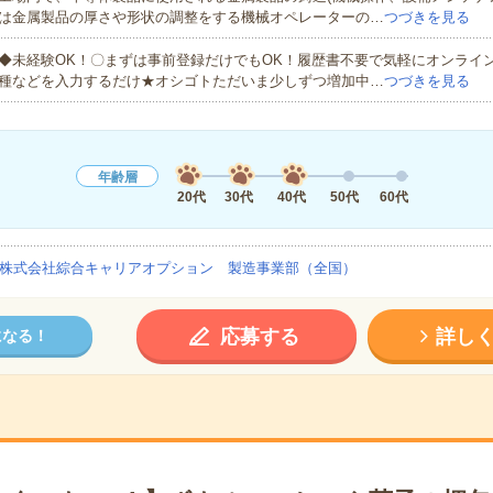
は金属製品の厚さや形状の調整をする機械オペレーターの…
つづきを見る
◆未経験OK！〇まずは事前登録だけでもOK！履歴書不要で気軽にオンライ
種などを入力するだけ★オシゴトただいま少しずつ増加中…
つづきを見る
年齢層
20代
30代
40代
50代
60代
株式会社綜合キャリアオプション 製造事業部（全国）
応募する
詳し
になる！