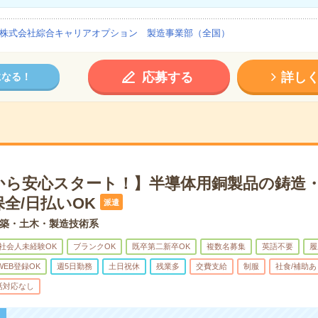
株式会社綜合キャリアオプション 製造事業部（全国）
応募する
詳し
になる！
から安心スタート！】半導体用銅製品の鋳造
全/日払いOK
派遣
築・土木・製造技術系
社会人未経験OK
ブランクOK
既卒第二新卒OK
複数名募集
英語不要
履
WEB登録OK
週5日勤務
土日祝休
残業多
交費支給
制服
社食/補助あ
話対応なし
！