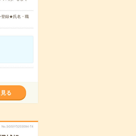
ン登録★氏名・職
く見る
No.SGSIY5203094-T4