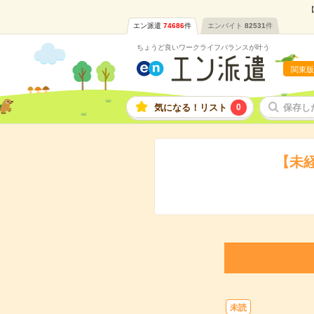
【
エン派遣
74686
件
エンバイト
82531
件
ちょうど良いワークライフバランスが叶う
関東版
気になる！リスト
0
保存し
【未
未読