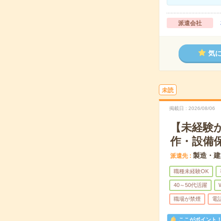
派遣会社
気
未読
掲載日
2026/08/06
【未経験
作・設備保
製造・建
派遣先
職種未経験OK
40～50代活躍
職場が禁煙
電
ここがポイント