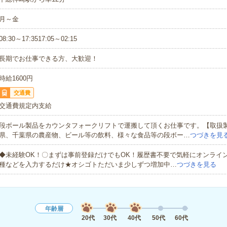
月～金
08:30～17:3517:05～02:15
長期でお仕事できる方、大歓迎！
時給1600円
交通費
交通費規定内支給
段ボール製品をカウンタフォークリフトで運搬して頂くお仕事です。【取扱
県、千葉県の農産物、ビール等の飲料、様々な食品等の段ボー…
つづきを見
◆未経験OK！〇まずは事前登録だけでもOK！履歴書不要で気軽にオンライ
種などを入力するだけ★オシゴトただいま少しずつ増加中…
つづきを見る
年齢層
20代
30代
40代
50代
60代