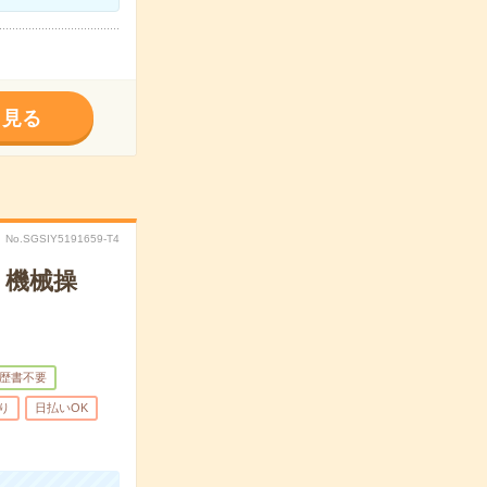
く見る
No.SGSIY5191659-T4
・機械操
歴書不要
り
日払いOK