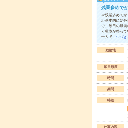
残業多めで
≪残業多めでが
≫基本的に髪色
で、毎日の服装
く環境が整って
一人で…
つづき
勤務地
曜日頻度
時間
期間
時給
仕事内容