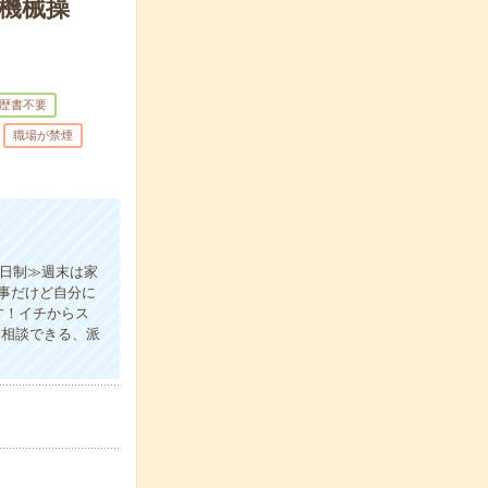
機械操
歴書不要
職場が禁煙
2日制≫週末は家
事だけど自分に
す！イチからス
に相談できる、派