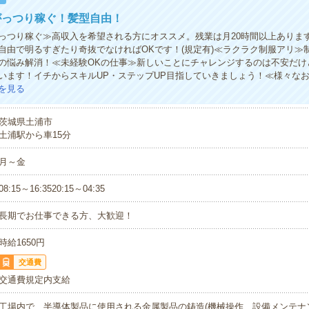
がっつり稼ぐ！髪型自由！
っつり稼ぐ≫高収入を希望される方にオススメ。残業は月20時間以上ありま
自由で明るすぎたり奇抜でなければOKです！(規定有)≪ラクラク制服アリ≫
の悩み解消！≪未経験OKの仕事≫新しいことにチャレンジするのは不安だけ
います！イチからスキルUP・ステップUP目指していきましょう！≪様々な
を見る
茨城県土浦市
土浦駅から車15分
月～金
08:15～16:3520:15～04:35
長期でお仕事できる方、大歓迎！
時給1650円
交通費
交通費規定内支給
工場内で、半導体製品に使用される金属製品の鋳造(機械操作、設備メンテナ