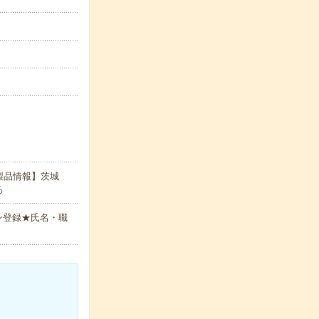
製品情報】茨城
る
ン登録★氏名・職