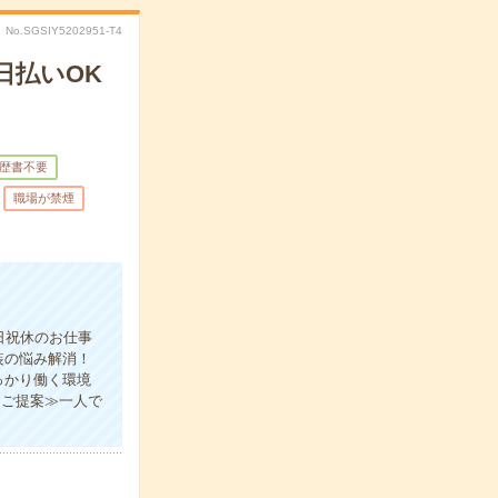
No.SGSIY5202951-T4
日払いOK
歴書不要
職場が禁煙
日祝休のお仕事
装の悩み解消！
っかり働く環境
をご提案≫一人で