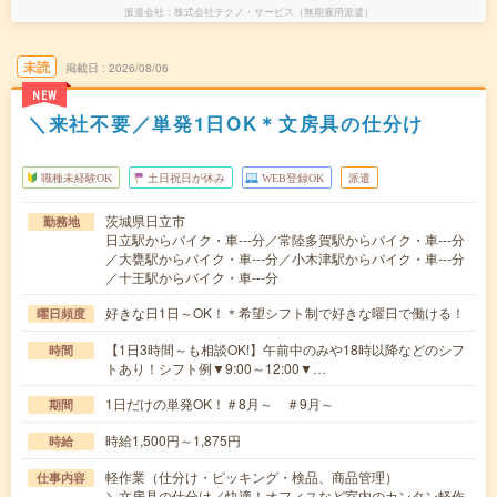
派遣会社
株式会社テクノ・サービス（無期雇用派遣）
未読
掲載日
2026/08/06
NEW
＼来社不要／単発1日OK＊文房具の仕分け
職種未経験OK
土日祝日が休み
WEB登録OK
派遣
茨城県日立市
勤務地
日立駅からバイク・車---分／常陸多賀駅からバイク・車---分
／大甕駅からバイク・車---分／小木津駅からバイク・車---分
／十王駅からバイク・車---分
好きな日1日～OK！＊希望シフト制で好きな曜日で働ける！
曜日頻度
【1日3時間～も相談OK!】午前中のみや18時以降などのシフ
時間
トあり！シフト例▼9:00～12:00▼…
1日だけの単発OK！＃8月～ ＃9月～
期間
時給1,500円～1,875円
時給
軽作業（仕分け・ピッキング・検品、商品管理）
仕事内容
＼文房具の仕分け／快適！オフィスなど室内のカンタン軽作