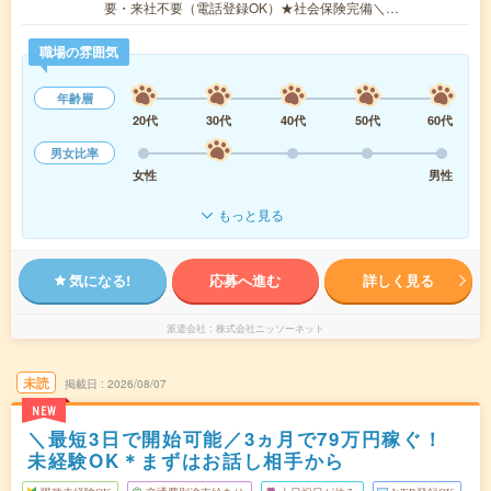
要・来社不要（電話登録OK）★社会保険完備＼…
職場の雰囲気
年齢層
20代
30代
40代
50代
60代
男女比率
女性
男性
もっと見る
気になる!
応募へ進む
詳しく見る
派遣会社
株式会社ニッソーネット
未読
掲載日
2026/08/07
NEW
＼最短3日で開始可能／3ヵ月で79万円稼ぐ！
未経験OK＊まずはお話し相手から