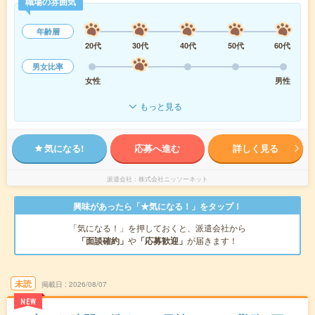
職場の雰囲気
年齢層
20代
30代
40代
50代
60代
男女比率
女性
男性
もっと見る
気になる!
応募へ進む
詳しく見る
派遣会社
株式会社ニッソーネット
興味があったら「★気になる！」をタップ！
「気になる！」を押しておくと、派遣会社から
「面談確約」
や
「応募歓迎」
が届きます！
未読
掲載日
2026/08/07
NEW