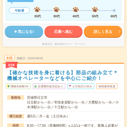
年齢層
20代
30代
40代
50代
60代
気になる!
応募へ進む
詳しく見る
派遣会社
株式会社テクノ・サービス
未読
掲載日
2026/08/06
NEW
【確かな技術を身に着ける】部品の組み立て＊
機械オペレーターなどを中心にご紹介！
職種未経験OK
交通費別途支給あり
土日祝日が休み
無期雇用派遣
茨城県日立市
勤務地
日立駅から---分／常陸多賀駅から---分／大甕駅から---分／小
木津駅から---分／十王駅から---分
週5日／月～金（土日休み）
曜日頻度
8:30～17:30（実働8時間）※上記は一例です。業務上必要が
時間