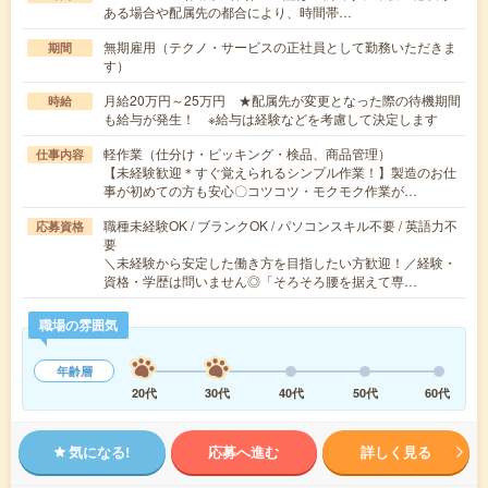
ある場合や配属先の都合により、時間帯…
無期雇用（テクノ・サービスの正社員として勤務いただきま
期間
す）
月給20万円～25万円 ★配属先が変更となった際の待機期間
時給
も給与が発生！ ※給与は経験などを考慮して決定します
軽作業（仕分け・ピッキング・検品、商品管理）
仕事内容
【未経験歓迎＊すぐ覚えられるシンプル作業！】製造のお仕
事が初めての方も安心〇コツコツ・モクモク作業が…
職種未経験OK / ブランクOK / パソコンスキル不要 / 英語力不
応募資格
要
＼未経験から安定した働き方を目指したい方歓迎！／経験・
資格・学歴は問いません◎「そろそろ腰を据えて専…
職場の雰囲気
年齢層
20代
30代
40代
50代
60代
気になる!
応募へ進む
詳しく見る