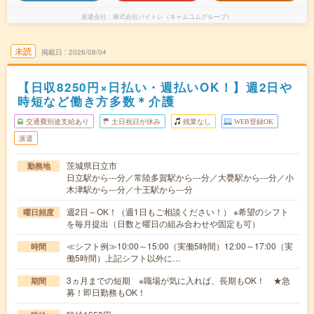
派遣会社
株式会社バイトレ（キャムコムグループ）
未読
掲載日
2026/08/04
【日収8250円×日払い・週払いOK！】週2日や
時短など働き方多数＊介護
交通費別途支給あり
土日祝日が休み
残業なし
WEB登録OK
派遣
茨城県日立市
勤務地
日立駅から---分／常陸多賀駅から---分／大甕駅から---分／小
木津駅から---分／十王駅から---分
週2日～OK！（週1日もご相談ください！） ※希望のシフト
曜日頻度
を毎月提出（日数と曜日の組み合わせや固定も可）
≪シフト例≫10:00～15:00（実働5時間）12:00～17:00（実
時間
働5時間）上記シフト以外に…
3ヵ月までの短期 ※職場が気に入れば、長期もOK！ ★急
期間
募！即日勤務もOK！