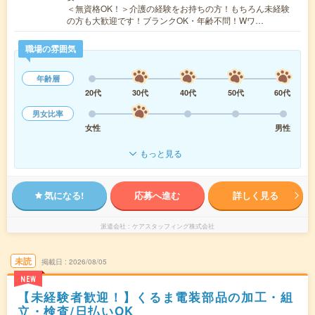
＜無資格OK！＞介護の経験をお持ちの方！もちろん未経験
の方も大歓迎です！ブランクOK・年齢不問！Wワ…
職場の雰囲気
年齢層
20代
30代
40代
50代
60代
男女比率
女性
男性
もっと見る
気になる!
応募へ進む
詳しく見る
派遣会社
ケアスタッフィング株式会社
未読
掲載日
2026/08/05
NEW
【未経験者歓迎！】くるま電装部品の加工・組
立・検査/日払いOK