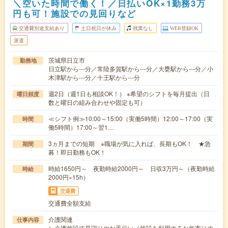
＼空いた時間で働く！／日払いOK×1勤務3万
円も可！施設での見回りなど
交通費別途支給あり
土日祝日が休み
残業なし
WEB登録OK
派遣
茨城県日立市
勤務地
日立駅から---分／常陸多賀駅から---分／大甕駅から---分／小
木津駅から---分／十王駅から---分
週2日（週1日も相談OK！） ※希望のシフトを毎月提出（日
曜日頻度
数と曜日の組み合わせや固定も可）
≪シフト例≫10:00～15:00（実働5時間）12:00～17:00（実
時間
働5時間）17:00～翌1…
3ヵ月までの短期 ※職場が気に入れば、長期もOK！ ★急
期間
募！即日勤務もOK！
時給1650円～ 夜勤時給2000円～ 日収3万円～（夜勤時給
時給
2000円×15h）
交通費
交通費全額支給
介護関連
仕事内容
＼介護施設で見守りやお手伝い／施設を利用するお年寄りの