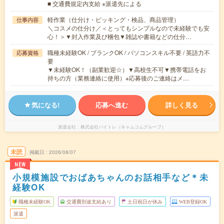
■ 交通費規定内支給 ※派遣先による
軽作業（仕分け・ピッキング・検品、商品管理）
仕事内容
＼コスメの仕分け／＜とってもシンプルなので未経験でも安
心！＞▼封入作業及び梱包▼雑誌や書籍などの仕分…
職種未経験OK / ブランクOK / パソコンスキル不要 / 英語力不
応募資格
要
▼未経験OK！（副業歓迎☆）▼高校生不可▼携帯電話をお
持ちの方（業務連絡に使用）※応募後のご連絡はメ…
気になる!
応募へ進む
詳しく見る
派遣会社
株式会社バイトレ（キャムコムグループ）
未読
掲載日
2026/08/07
NEW
小規模施設でおばあちゃんのお話相手など＊未
経験OK
職種未経験OK
交通費別途支給あり
土日祝日が休み
WEB登録OK
派遣