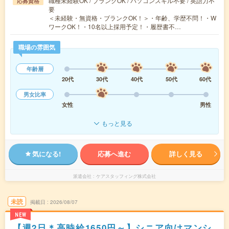
職種未経験OK / ブランクOK / パソコンスキル不要 / 英語力不
応募資格
要
＜未経験・無資格・ブランクOK！＞・年齢、学歴不問！・W
ワークOK！・10名以上採用予定！・履歴書不…
職場の雰囲気
年齢層
20代
30代
40代
50代
60代
男女比率
女性
男性
もっと見る
気になる!
応募へ進む
詳しく見る
派遣会社
ケアスタッフィング株式会社
未読
掲載日
2026/08/07
NEW
【週2日＊高時給1650円～】シニア向けマンシ