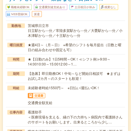
職種未経験OK
交通費別途支給あり
土日祝日が休み
残業なし
WEB登録OK
派遣
茨城県日立市
勤務地
日立駅から---分／常陸多賀駅から---分／大甕駅から---分／小
木津駅から---分／十王駅から---分
★週4日～（月～日） ※希望のシフトを毎月提出（日数と曜
曜日頻度
日の組み合わせや固定も可）
★【日勤のみ】1日5時間～OK！≪シフト例≫9:00～
時間
14:0010:00～15:0012:00～1…
【急募】即日勤務OK！中旬～など開始日相談可 ★まずは
期間
お試し2カ月～のスタートも歓迎！
未経験者時給1550円～ ※日払い/週払いOK！
時給
交通費
交通費全額支給
看護助手
仕事内容
＜医療現場を支える、縁の下の力持ち＞病院内で看護師さん
のサポートをお願いします。出来るところから少し…