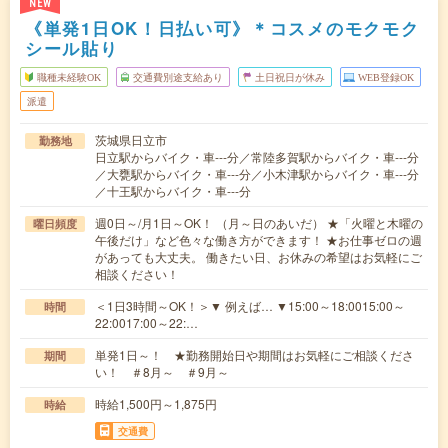
NEW
《単発1日OK！日払い可》＊コスメのモクモク
シール貼り
職種未経験OK
交通費別途支給あり
土日祝日が休み
WEB登録OK
派遣
茨城県日立市
勤務地
日立駅からバイク・車---分／常陸多賀駅からバイク・車---分
／大甕駅からバイク・車---分／小木津駅からバイク・車---分
／十王駅からバイク・車---分
週0日～/月1日～OK！ （月～日のあいだ） ★「火曜と木曜の
曜日頻度
午後だけ」など色々な働き方ができます！ ★お仕事ゼロの週
があっても大丈夫。 働きたい日、お休みの希望はお気軽にご
相談ください！
＜1日3時間～OK！＞▼ 例えば… ▼15:00～18:0015:00～
時間
22:0017:00～22:…
単発1日～！ ★勤務開始日や期間はお気軽にご相談くださ
期間
い！ ＃8月～ ＃9月～
時給1,500円～1,875円
時給
交通費