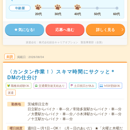
年齢層
20代
30代
40代
50代
60代
気になる!
応募へ進む
詳しく見る
派遣会社
株式会社綜合キャリアオプション 製造事業部（全国）
未読
掲載日
2026/08/04
〈カンタン作業！〉スキマ時間にサクッと＊
DMの仕分け
職種未経験OK
交通費別途支給あり
土日祝日が休み
WEB登録OK
派遣
茨城県日立市
勤務地
日立駅からバイク・車---分／常陸多賀駅からバイク・車---分
／大甕駅からバイク・車---分／小木津駅からバイク・車---分
／十王駅からバイク・車---分
週0日～/月1日～OK！ （月～日のあいだ） ★「火曜と木曜だ
曜日頻度