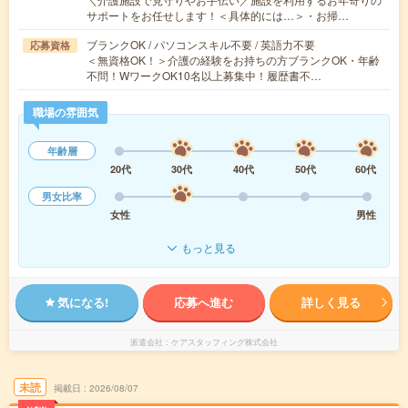
サポートをお任せします！＜具体的には…＞・お掃…
ブランクOK / パソコンスキル不要 / 英語力不要
応募資格
＜無資格OK！＞介護の経験をお持ちの方ブランクOK・年齢
不問！WワークOK10名以上募集中！履歴書不…
職場の雰囲気
年齢層
20代
30代
40代
50代
60代
男女比率
女性
男性
もっと見る
気になる!
応募へ進む
詳しく見る
派遣会社
ケアスタッフィング株式会社
未読
掲載日
2026/08/07