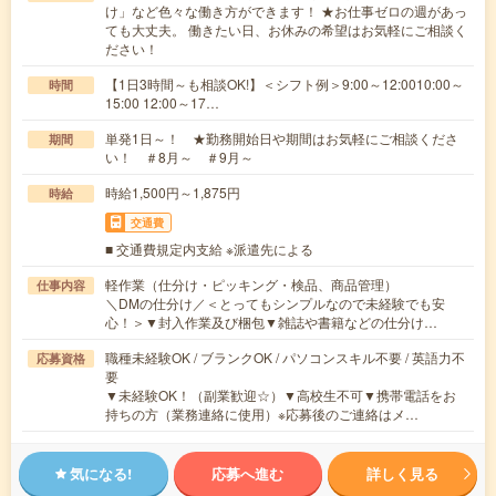
け」など色々な働き方ができます！ ★お仕事ゼロの週があっ
ても大丈夫。 働きたい日、お休みの希望はお気軽にご相談く
ださい！
【1日3時間～も相談OK!】＜シフト例＞9:00～12:0010:00～
時間
15:00 12:00～17…
単発1日～！ ★勤務開始日や期間はお気軽にご相談くださ
期間
い！ ＃8月～ ＃9月～
時給1,500円～1,875円
時給
交通費
■ 交通費規定内支給 ※派遣先による
軽作業（仕分け・ピッキング・検品、商品管理）
仕事内容
＼DMの仕分け／＜とってもシンプルなので未経験でも安
心！＞▼封入作業及び梱包▼雑誌や書籍などの仕分け…
職種未経験OK / ブランクOK / パソコンスキル不要 / 英語力不
応募資格
要
▼未経験OK！（副業歓迎☆）▼高校生不可▼携帯電話をお
持ちの方（業務連絡に使用）※応募後のご連絡はメ…
気になる!
応募へ進む
詳しく見る