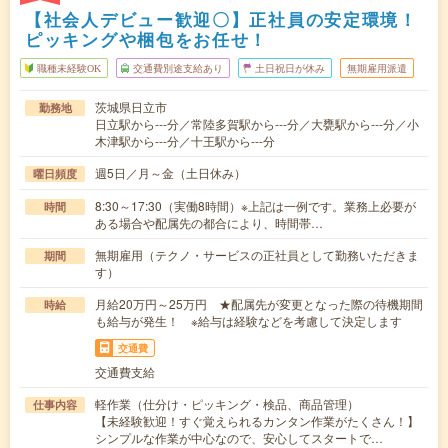
【社会人デビュー歓迎〇】正社員の安定環境！
ピッキングや梱包をお任せ！
職種未経験OK
交通費別途支給あり
土日祝日が休み
無期雇用派遣
茨城県日立市
勤務地
日立駅から---分／常陸多賀駅から---分／大甕駅から---分／小
木津駅から---分／十王駅から---分
週5日／月～金（土日休み）
曜日頻度
8:30～17:30（実働8時間）※上記は一例です。業務上必要が
時間
ある場合や配属先の都合により、時間帯…
無期雇用（テクノ・サービスの正社員として勤務いただきま
期間
す）
月給20万円～25万円 ★配属先が変更となった際の待機期間
時給
も給与が発生！ ※給与は経験などを考慮して決定します
交通費
交通費支給
軽作業（仕分け・ピッキング・検品、商品管理）
仕事内容
【未経験歓迎！すぐ覚えられるカンタン作業がたくさん！】
シンプルな作業が中心なので、安心してスタートで…