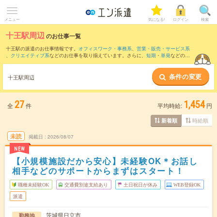
メニュー
気になる!
ログイン
検索
十王駅周辺
のお仕事一覧
十王駅の派遣のお仕事情報です。
オフィスワーク・事務系
、
営業・販売・サービス系
、
クリエイティブ系
などのお仕事を取り揃えています。さらに、
短期
・
単発
などの期
間や、
職種未経験OK
などのこだわり条件で絞り込んでいただけます。
条件の変更
また、
日立駅
・
小木津駅
・
常陸多賀駅
・
南中郷駅
・
磯原駅
など近隣駅のお仕事もご確
十王駅周辺
認いただけます。
27
1,454
全
件
平均時給:
円
時給順
新着順
未読
掲載日
2026/08/07
NEW
【小規模施設だから安心】未経験OK＊お話し
相手などのサポートからまずはスタート！
職種未経験OK
交通費別途支給あり
土日祝日が休み
WEB登録OK
派遣
茨城県日立市
勤務地