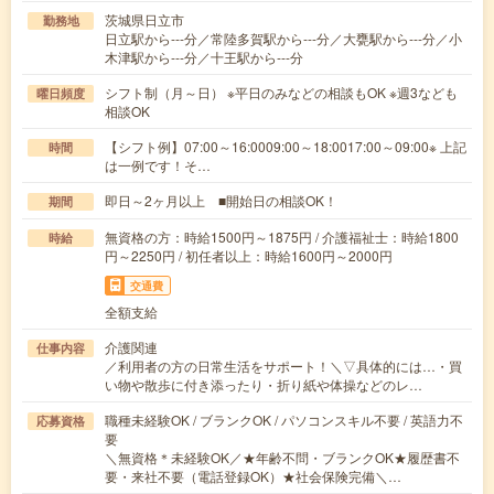
茨城県日立市
勤務地
日立駅から---分／常陸多賀駅から---分／大甕駅から---分／小
木津駅から---分／十王駅から---分
シフト制（月～日） ※平日のみなどの相談もOK ※週3なども
曜日頻度
相談OK
【シフト例】07:00～16:0009:00～18:0017:00～09:00※ 上記
時間
は一例です！そ…
即日～2ヶ月以上 ■開始日の相談OK！
期間
無資格の方：時給1500円～1875円 / 介護福祉士：時給1800
時給
円～2250円 / 初任者以上：時給1600円～2000円
交通費
全額支給
介護関連
仕事内容
／利用者の方の日常生活をサポート！＼▽具体的には…・買
い物や散歩に付き添ったり・折り紙や体操などのレ…
職種未経験OK / ブランクOK / パソコンスキル不要 / 英語力不
応募資格
要
＼無資格＊未経験OK／★年齢不問・ブランクOK★履歴書不
要・来社不要（電話登録OK）★社会保険完備＼…