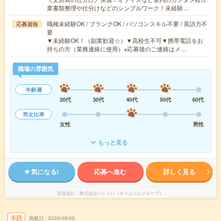
業書類整理や仕分けなどのシンプルワーク！未経験…
職種未経験OK / ブランクOK / パソコンスキル不要 / 英語力不
応募資格
要
▼未経験OK！（副業歓迎☆）▼高校生不可▼携帯電話をお
持ちの方（業務連絡に使用）※応募後のご連絡はメ…
職場の雰囲気
年齢層
20代
30代
40代
50代
60代
男女比率
女性
男性
もっと見る
気になる!
応募へ進む
詳しく見る
派遣会社
株式会社バイトレ（キャムコムグループ）
未読
掲載日
2026/08/06