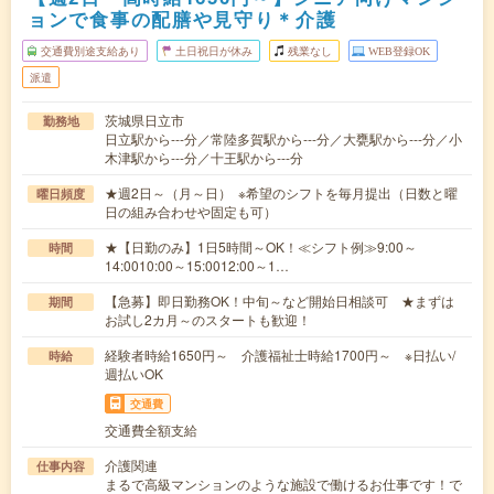
ョンで食事の配膳や見守り＊介護
交通費別途支給あり
土日祝日が休み
残業なし
WEB登録OK
派遣
茨城県日立市
勤務地
日立駅から---分／常陸多賀駅から---分／大甕駅から---分／小
木津駅から---分／十王駅から---分
★週2日～（月～日） ※希望のシフトを毎月提出（日数と曜
曜日頻度
日の組み合わせや固定も可）
★【日勤のみ】1日5時間～OK！≪シフト例≫9:00～
時間
14:0010:00～15:0012:00～1…
【急募】即日勤務OK！中旬～など開始日相談可 ★まずは
期間
お試し2カ月～のスタートも歓迎！
経験者時給1650円～ 介護福祉士時給1700円～ ※日払い/
時給
週払いOK
交通費
交通費全額支給
介護関連
仕事内容
まるで高級マンションのような施設で働けるお仕事です！で