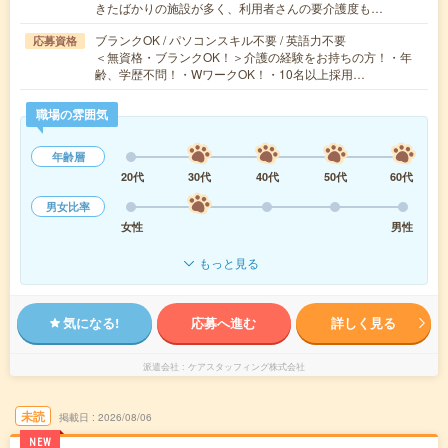
きたばかりの施設が多く、利用者さんの要介護度も…
ブランクOK / パソコンスキル不要 / 英語力不要
応募資格
＜無資格・ブランクOK！＞介護の経験をお持ちの方！・年
齢、学歴不問！・WワークOK！・10名以上採用…
職場の雰囲気
年齢層
20代
30代
40代
50代
60代
男女比率
女性
男性
もっと見る
気になる!
応募へ進む
詳しく見る
派遣会社
ケアスタッフィング株式会社
未読
掲載日
2026/08/06
NEW