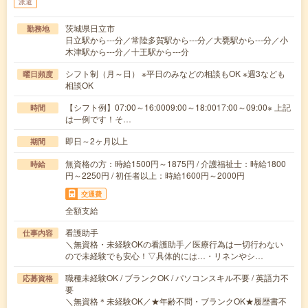
派遣
茨城県日立市
勤務地
日立駅から---分／常陸多賀駅から---分／大甕駅から---分／小
木津駅から---分／十王駅から---分
シフト制（月～日） ※平日のみなどの相談もOK ※週3なども
曜日頻度
相談OK
【シフト例】07:00～16:0009:00～18:0017:00～09:00※ 上記
時間
は一例です！そ…
即日～2ヶ月以上
期間
無資格の方：時給1500円～1875円 / 介護福祉士：時給1800
時給
円～2250円 / 初任者以上：時給1600円～2000円
交通費
全額支給
看護助手
仕事内容
＼無資格・未経験OKの看護助手／医療行為は一切行わない
ので未経験でも安心！▽具体的には…・リネンやシ…
職種未経験OK / ブランクOK / パソコンスキル不要 / 英語力不
応募資格
要
＼無資格＊未経験OK／★年齢不問・ブランクOK★履歴書不