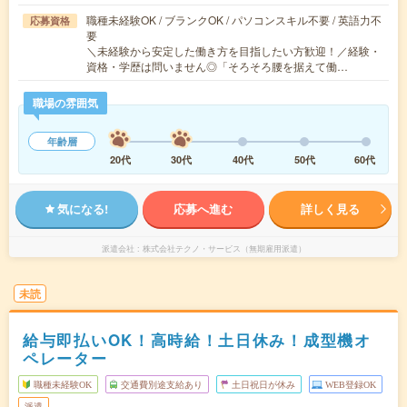
職種未経験OK / ブランクOK / パソコンスキル不要 / 英語力不
応募資格
要
＼未経験から安定した働き方を目指したい方歓迎！／経験・
資格・学歴は問いません◎「そろそろ腰を据えて働…
職場の雰囲気
年齢層
20代
30代
40代
50代
60代
気になる!
応募へ進む
詳しく見る
派遣会社
株式会社テクノ・サービス（無期雇用派遣）
未読
給与即払いOK！高時給！土日休み！成型機オ
ペレーター
職種未経験OK
交通費別途支給あり
土日祝日が休み
WEB登録OK
派遣