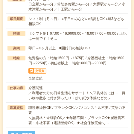
日立駅から---分／常陸多賀駅から---分／大甕駅から---分／小
木津駅から---分／十王駅から---分
シフト制（月～日） ※平日のみなどの相談もOK ※週3なども
曜日頻度
相談OK
【シフト例】07:00～16:0009:00～18:0017:00～09:00※ 上記
時間
は一例です！そ…
即日～2ヶ月以上 ■開始日の相談OK！
期間
無資格の方：時給1500円～1875円 / 介護福祉士：時給1800
時給
円～2250円 / 初任者以上：時給1600円～2000円
交通費
全額支給
介護関連
仕事内容
／利用者の方の日常生活をサポート！＼▽具体的には…・買
い物や散歩に付き添ったり・折り紙や体操などのレ…
職種未経験OK / ブランクOK / パソコンスキル不要 / 英語力不
応募資格
要
＼無資格＊未経験OK／★年齢不問・ブランクOK★履歴書不
要・来社不要（電話登録OK）★社会保険完備＼…