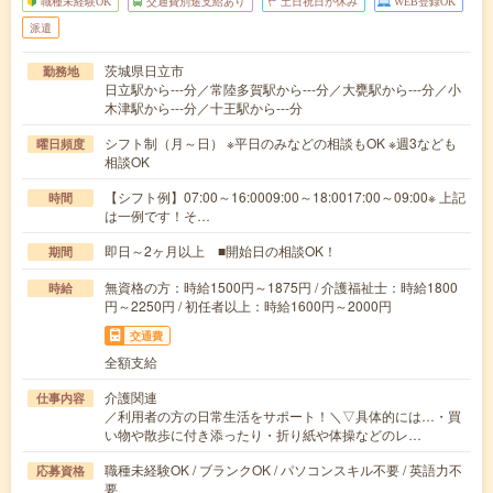
職種未経験OK
交通費別途支給あり
土日祝日が休み
WEB登録OK
派遣
茨城県日立市
勤務地
日立駅から---分／常陸多賀駅から---分／大甕駅から---分／小
木津駅から---分／十王駅から---分
シフト制（月～日） ※平日のみなどの相談もOK ※週3なども
曜日頻度
相談OK
【シフト例】07:00～16:0009:00～18:0017:00～09:00※ 上記
時間
は一例です！そ…
即日～2ヶ月以上 ■開始日の相談OK！
期間
無資格の方：時給1500円～1875円 / 介護福祉士：時給1800
時給
円～2250円 / 初任者以上：時給1600円～2000円
交通費
全額支給
介護関連
仕事内容
／利用者の方の日常生活をサポート！＼▽具体的には…・買
い物や散歩に付き添ったり・折り紙や体操などのレ…
職種未経験OK / ブランクOK / パソコンスキル不要 / 英語力不
応募資格
要