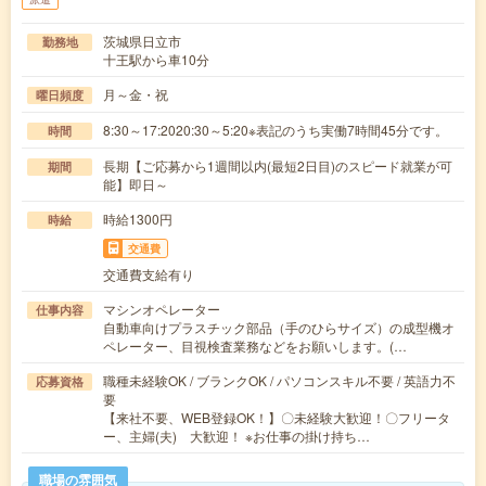
茨城県日立市
勤務地
十王駅から車10分
月～金・祝
曜日頻度
8:30～17:2020:30～5:20※表記のうち実働7時間45分です。
時間
長期【ご応募から1週間以内(最短2日目)のスピード就業が可
期間
能】即日～
時給1300円
時給
交通費
交通費支給有り
マシンオペレーター
仕事内容
自動車向けプラスチック部品（手のひらサイズ）の成型機オ
ペレーター、目視検査業務などをお願いします。(…
職種未経験OK / ブランクOK / パソコンスキル不要 / 英語力不
応募資格
要
【来社不要、WEB登録OK！】〇未経験大歓迎！〇フリータ
ー、主婦(夫) 大歓迎！ ※お仕事の掛け持ち…
職場の雰囲気