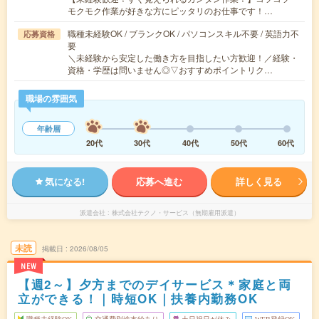
モクモク作業が好きな方にピッタリのお仕事です！…
職種未経験OK / ブランクOK / パソコンスキル不要 / 英語力不
応募資格
要
＼未経験から安定した働き方を目指したい方歓迎！／経験・
資格・学歴は問いません◎▽おすすめポイントリク…
職場の雰囲気
年齢層
20代
30代
40代
50代
60代
気になる!
応募へ進む
詳しく見る
派遣会社
株式会社テクノ・サービス（無期雇用派遣）
未読
掲載日
2026/08/05
NEW
【週2～】夕方までのデイサービス＊家庭と両
立ができる！｜時短OK｜扶養内勤務OK