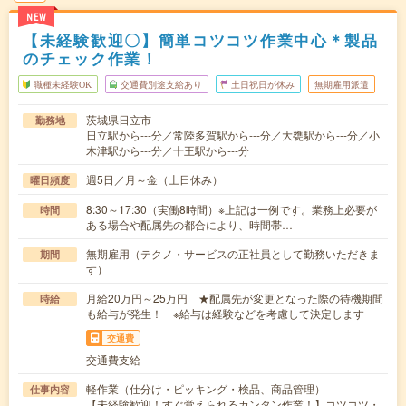
NEW
【未経験歓迎〇】簡単コツコツ作業中心＊製品
のチェック作業！
職種未経験OK
交通費別途支給あり
土日祝日が休み
無期雇用派遣
茨城県日立市
勤務地
日立駅から---分／常陸多賀駅から---分／大甕駅から---分／小
木津駅から---分／十王駅から---分
週5日／月～金（土日休み）
曜日頻度
8:30～17:30（実働8時間）※上記は一例です。業務上必要が
時間
ある場合や配属先の都合により、時間帯…
無期雇用（テクノ・サービスの正社員として勤務いただきま
期間
す）
月給20万円～25万円 ★配属先が変更となった際の待機期間
時給
も給与が発生！ ※給与は経験などを考慮して決定します
交通費
交通費支給
軽作業（仕分け・ピッキング・検品、商品管理）
仕事内容
【未経験歓迎！すぐ覚えられるカンタン作業！】コツコツ・