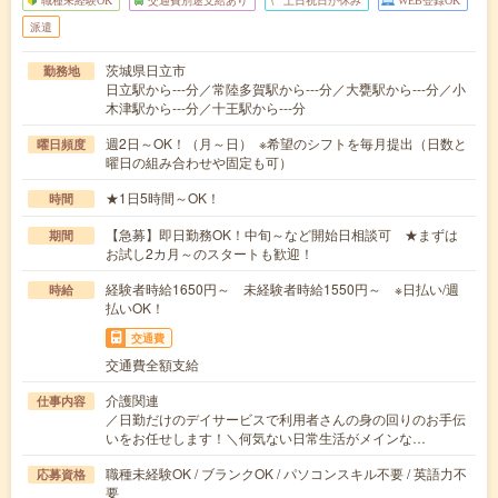
職種未経験OK
交通費別途支給あり
土日祝日が休み
WEB登録OK
派遣
茨城県日立市
勤務地
日立駅から---分／常陸多賀駅から---分／大甕駅から---分／小
木津駅から---分／十王駅から---分
週2日～OK！（月～日） ※希望のシフトを毎月提出（日数と
曜日頻度
曜日の組み合わせや固定も可）
★1日5時間～OK！
時間
【急募】即日勤務OK！中旬～など開始日相談可 ★まずは
期間
お試し2カ月～のスタートも歓迎！
経験者時給1650円～ 未経験者時給1550円～ ※日払い/週
時給
払いOK！
交通費
交通費全額支給
介護関連
仕事内容
／日勤だけのデイサービスで利用者さんの身の回りのお手伝
いをお任せします！＼何気ない日常生活がメインな…
職種未経験OK / ブランクOK / パソコンスキル不要 / 英語力不
応募資格
要