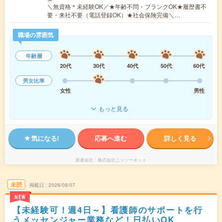
＼無資格＊未経験OK／★年齢不問・ブランクOK★履歴書不
要・来社不要（電話登録OK）★社会保険完備＼…
職場の雰囲気
年齢層
20代
30代
40代
50代
60代
男女比率
女性
男性
もっと見る
気になる!
応募へ進む
詳しく見る
派遣会社
株式会社ニッソーネット
未読
掲載日
2026/08/07
NEW
【未経験可！週4日～】看護師のサポートを行
うメッセンジャー業務など！日払いOK