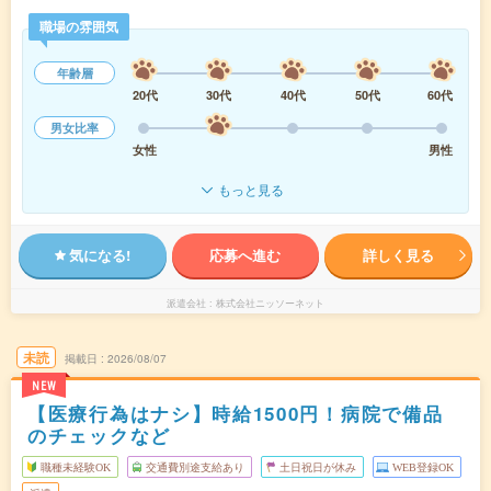
職場の雰囲気
年齢層
20代
30代
40代
50代
60代
男女比率
女性
男性
もっと見る
気になる!
応募へ進む
詳しく見る
派遣会社
株式会社ニッソーネット
未読
掲載日
2026/08/07
NEW
【医療行為はナシ】時給1500円！病院で備品
のチェックなど
職種未経験OK
交通費別途支給あり
土日祝日が休み
WEB登録OK