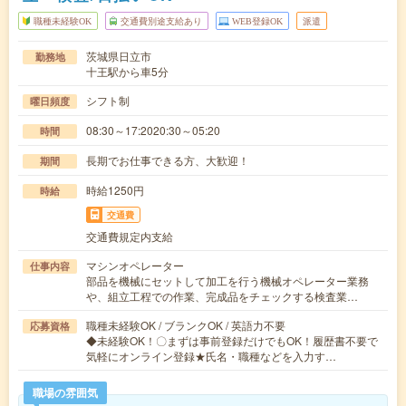
職種未経験OK
交通費別途支給あり
WEB登録OK
派遣
茨城県日立市
勤務地
十王駅から車5分
シフト制
曜日頻度
08:30～17:2020:30～05:20
時間
長期でお仕事できる方、大歓迎！
期間
時給1250円
時給
交通費
交通費規定内支給
マシンオペレーター
仕事内容
部品を機械にセットして加工を行う機械オペレーター業務
や、組立工程での作業、完成品をチェックする検査業…
職種未経験OK / ブランクOK / 英語力不要
応募資格
◆未経験OK！〇まずは事前登録だけでもOK！履歴書不要で
気軽にオンライン登録★氏名・職種などを入力す…
職場の雰囲気