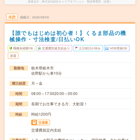
派遣会社
株式会社綜合キャリアオプション 製造事業部（全国）
未読
掲載日
2026/08/05
【誰でもはじめは初心者！】くるま部品の機
械操作・寸法検査/日払いOK
職種未経験OK
交通費別途支給あり
土日祝日が休み
WEB登録OK
派遣
栃木県栃木市
勤務地
佐野駅から車10分
月～金
曜日頻度
08:00～17:0020:00～05:00
時間
長期でお仕事できる方、大歓迎！
期間
時給1200円
時給
交通費
交通費規定内支給
トラック部品の機械オペレーター、測定検査。主な仕事は