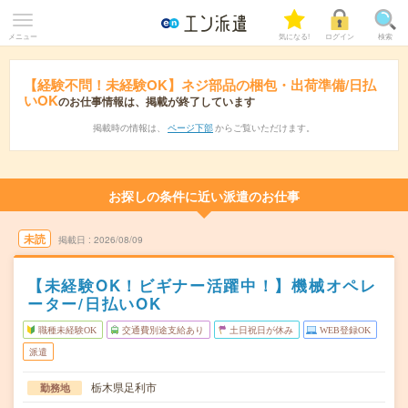
メニュー
気になる!
ログイン
検索
【経験不問！未経験OK】ネジ部品の梱包・出荷準備/日払
いOK
のお仕事情報は、掲載が終了しています
掲載時の情報は、
ページ下部
からご覧いただけます。
お探しの条件に近い派遣のお仕事
未読
掲載日
2026/08/09
【未経験OK！ビギナー活躍中！】機械オペレ
ーター/日払いOK
職種未経験OK
交通費別途支給あり
土日祝日が休み
WEB登録OK
派遣
栃木県足利市
勤務地