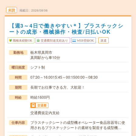
未読
掲載日
2026/08/06
【週3～4日で働きやすい＊】プラスチックシ
ートの成形・機械操作・検査/日払いOK
職種未経験OK
交通費別途支給あり
WEB登録OK
派遣
栃木県真岡市
勤務地
真岡駅から車10分
シフト制
曜日頻度
07:30～16:0015:45～00:1500:00～08:30
時間
長期でお仕事できる方、大歓迎！
期間
時給1600円
時給
交通費
交通費規定内支給
プラスチックシートの成型機オペレーター食品容器等に使
仕事内容
用されるプラスチックシートの素材を製造する成型機…