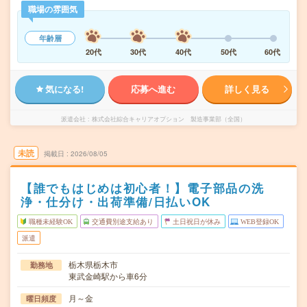
職場の雰囲気
年齢層
20代
30代
40代
50代
60代
気になる!
応募へ進む
詳しく見る
派遣会社
株式会社綜合キャリアオプション 製造事業部（全国）
未読
掲載日
2026/08/05
【誰でもはじめは初心者！】電子部品の洗
浄・仕分け・出荷準備/日払いOK
職種未経験OK
交通費別途支給あり
土日祝日が休み
WEB登録OK
派遣
栃木県栃木市
勤務地
東武金崎駅から車6分
月～金
曜日頻度