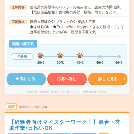
住宅用の外壁等のパレットの積み替え、設備の清掃活動。
仕事内容
【取扱製品情報】住宅用の外壁、屋根、雨どいなど≪…
職種未経験OK / ブランクOK / 英語力不要
応募資格
◆未経験OK！◆ExcelやWordの操作できる方歓迎！〇まず
は事前登録だけでもOK！履歴書不要で気…
職場の雰囲気
年齢層
20代
30代
40代
50代
60代
気になる!
応募へ進む
詳しく見る
派遣会社
株式会社綜合キャリアオプション 製造事業部（全国）
未読
掲載日
2026/08/08
【経験者向けマイスターワーク！】混合・充
填作業/日払いOK