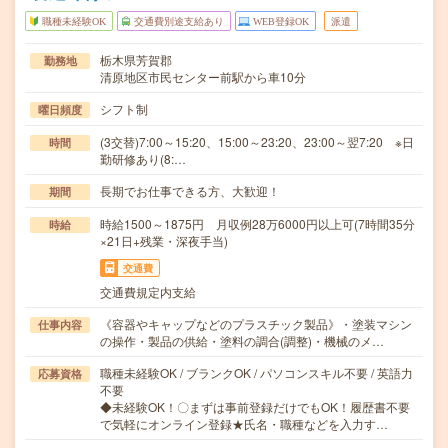
職種未経験OK
交通費別途支給あり
WEB登録OK
派遣
栃木県芳賀郡
勤務地
清原地区市民センター前駅から車10分
シフト制
曜日頻度
(3交替)7:00～15:20、15:00～23:20、23:00～翌7:20 ※日
時間
勤研修あり(8:…
長期でお仕事できる方、大歓迎！
期間
時給1500～1875円 月収例28万6000円以上可(7時間35分
時給
×21日+残業・深夜手当)
交通費
交通費規定内支給
《容器やキャップなどのプラスチック製品》・塗装マシン
仕事内容
の操作・製品の供給・塗料の調合(調整)・機械のメ…
職種未経験OK / ブランクOK / パソコンスキル不要 / 英語力
応募資格
不要
◆未経験OK！〇まずは事前登録だけでもOK！履歴書不要
で気軽にオンライン登録★氏名・職種などを入力す…