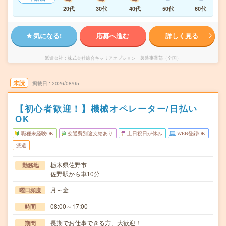
20代
30代
40代
50代
60代
気になる!
応募へ進む
詳しく見る
派遣会社
株式会社綜合キャリアオプション 製造事業部（全国）
未読
掲載日
2026/08/05
【初心者歓迎！】機械オペレーター/日払い
OK
職種未経験OK
交通費別途支給あり
土日祝日が休み
WEB登録OK
派遣
栃木県佐野市
勤務地
佐野駅から車10分
月～金
曜日頻度
08:00～17:00
時間
長期でお仕事できる方、大歓迎！
期間