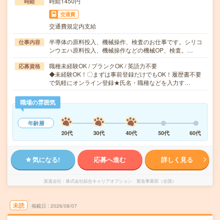
時給1450円
時給
交通費
交通費規定内支給
半導体の原料投入、機械操作、検査のお仕事です。シリコ
仕事内容
ンウエハ原料投入、機械操作などの機械OP、検査。…
職種未経験OK / ブランクOK / 英語力不要
応募資格
◆未経験OK！〇まずは事前登録だけでもOK！履歴書不要
で気軽にオンライン登録★氏名・職種などを入力す…
職場の雰囲気
年齢層
20代
30代
40代
50代
60代
気になる!
応募へ進む
詳しく見る
派遣会社
株式会社綜合キャリアオプション 製造事業部（全国）
未読
掲載日
2026/08/07