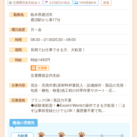
交通費別途支給あり
土日祝日が休み
WEB登録OK
派遣
栃木県鹿沼市
勤務地
鹿沼駅から車17分
月～金
曜日頻度
08:30～21:0020:30～09:00
時間
長期でお仕事できる方、大歓迎！
期間
時給1450円
時給
交通費
交通費規定内支給
混合・充填作業(原材料秤量投入・設備操作・製品の充填・
仕事内容
包装・梱包・検査)他工程の付帯作業サポート・応…
ブランクOK / 英語力不要
応募資格
◆経験者歓迎！◆ExcelやWordの操作できる方歓迎！〇ま
ずは事前登録だけでもOK！履歴書不要で気…
職場の雰囲気
年齢層