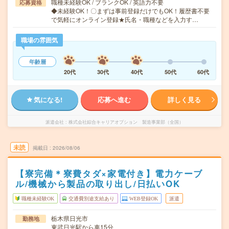
職種未経験OK / ブランクOK / 英語力不要
応募資格
◆未経験OK！〇まずは事前登録だけでもOK！履歴書不要
で気軽にオンライン登録★氏名・職種などを入力す…
職場の雰囲気
年齢層
20代
30代
40代
50代
60代
気になる!
応募へ進む
詳しく見る
派遣会社
株式会社綜合キャリアオプション 製造事業部（全国）
未読
掲載日
2026/08/06
【寮完備＊寮費タダ×家電付き】電力ケーブ
ル/機械から製品の取り出し/日払いOK
職種未経験OK
交通費別途支給あり
WEB登録OK
派遣
栃木県日光市
勤務地
東武日光駅から車15分