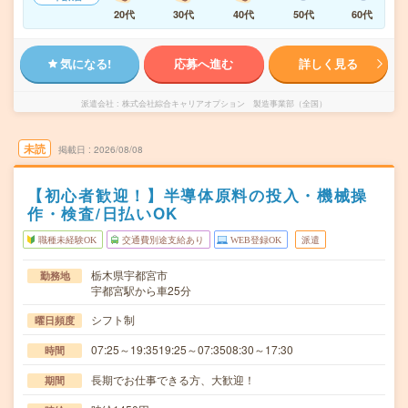
20代
30代
40代
50代
60代
気になる!
応募へ進む
詳しく見る
派遣会社
株式会社綜合キャリアオプション 製造事業部（全国）
未読
掲載日
2026/08/08
【初心者歓迎！】半導体原料の投入・機械操
作・検査/日払いOK
職種未経験OK
交通費別途支給あり
WEB登録OK
派遣
栃木県宇都宮市
勤務地
宇都宮駅から車25分
シフト制
曜日頻度
07:25～19:3519:25～07:3508:30～17:30
時間
長期でお仕事できる方、大歓迎！
期間