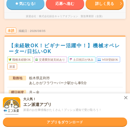
気になる!
応募へ進む
詳しく見る
派遣会社
株式会社綜合キャリアオプション 製造事業部（全国）
未読
掲載日
2026/08/05
【未経験OK！ビギナー活躍中！】機械オペレ
ーター/日払いOK
職種未経験OK
交通費別途支給あり
土日祝日が休み
WEB登録OK
派遣
栃木県足利市
勤務地
あしかがフラワーパーク駅から車5分
月～金
曜日頻度
大人気！
17:00～02:0019:00～04:0020:00～05:00
時間
エン派遣アプリ
派遣のお仕事情報がたくさん！プッシュ通知で受け取ろう！
長期でお仕事できる方、大歓迎！
期間
時給1200円
時給
アプリをダウンロード
交通費