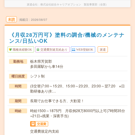
派遣会社
株式会社綜合キャリアオプション 製造事業部（全国）
未読
掲載日
2026/08/07
《月収28万円可》塗料の調合/機械のメンテナ
ンス/日払いOK
職種未経験OK
交通費別途支給あり
WEB登録OK
派遣
栃木県芳賀郡
勤務地
多田羅駅から車14分
シフト制
曜日頻度
(3交替)7:00～15:20、15:00～23:20、23:00～翌7:20 ※日
時間
勤研修あり(8:…
長期でお仕事できる方、大歓迎！
期間
時給1500～1875円 月収例28万8000円以上可(7時間35分
時給
×21日+残業・深夜手当)
交通費
交通費規定内支給