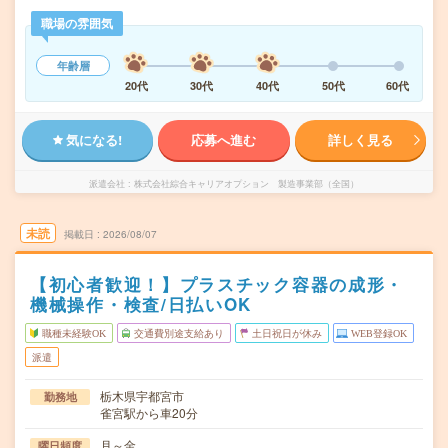
職場の雰囲気
年齢層
20代
30代
40代
50代
60代
気になる!
応募へ進む
詳しく見る
派遣会社
株式会社綜合キャリアオプション 製造事業部（全国）
未読
掲載日
2026/08/07
【初心者歓迎！】プラスチック容器の成形・
機械操作・検査/日払いOK
職種未経験OK
交通費別途支給あり
土日祝日が休み
WEB登録OK
派遣
栃木県宇都宮市
勤務地
雀宮駅から車20分
月～金
曜日頻度