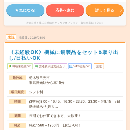
気になる!
応募へ進む
詳しく見る
派遣会社
株式会社綜合キャリアオプション 製造事業部（全国）
未読
掲載日
2026/08/06
《未経験OK》機械に銅製品をセット&取り出
し/日払いOK
職種未経験OK
交通費別途支給あり
WEB登録OK
派遣
栃木県日光市
勤務地
東武日光駅から車15分
シフト制
曜日頻度
(3交替)8:00～16:45、16:30～23:30、23:30～翌8:15 ※日
時間
勤研修あり(最大…
長期でお仕事できる方、大歓迎！
期間
時給1560～1950円 日払いOK！
時給