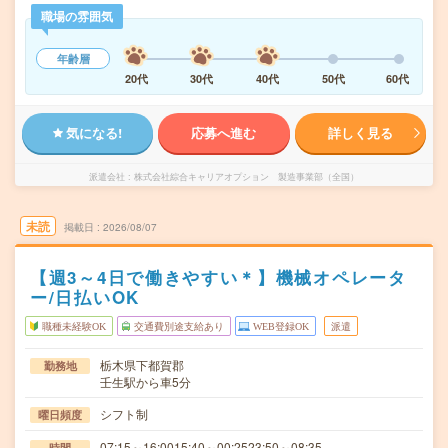
職場の雰囲気
年齢層
20代
30代
40代
50代
60代
気になる!
応募へ進む
詳しく見る
派遣会社
株式会社綜合キャリアオプション 製造事業部（全国）
未読
掲載日
2026/08/07
【週3～4日で働きやすい＊】機械オペレータ
ー/日払いOK
職種未経験OK
交通費別途支給あり
WEB登録OK
派遣
栃木県下都賀郡
勤務地
壬生駅から車5分
シフト制
曜日頻度
07:15～16:0015:40～00:2523:50～08:35
時間