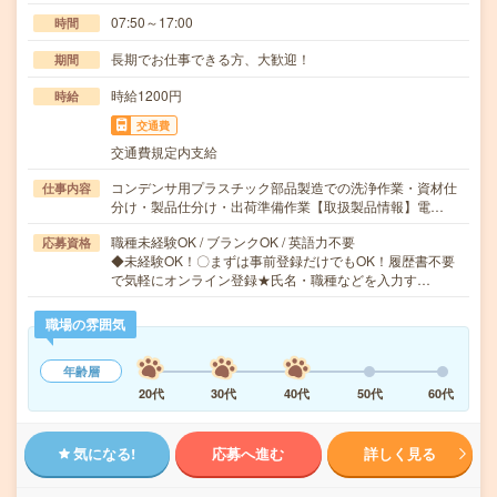
07:50～17:00
時間
長期でお仕事できる方、大歓迎！
期間
時給1200円
時給
交通費
交通費規定内支給
コンデンサ用プラスチック部品製造での洗浄作業・資材仕
仕事内容
分け・製品仕分け・出荷準備作業【取扱製品情報】電…
職種未経験OK / ブランクOK / 英語力不要
応募資格
◆未経験OK！〇まずは事前登録だけでもOK！履歴書不要
で気軽にオンライン登録★氏名・職種などを入力す…
職場の雰囲気
年齢層
20代
30代
40代
50代
60代
気になる!
応募へ進む
詳しく見る