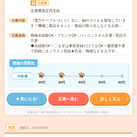
交通費
交通費規定内支給
《電力ケーブルづくり》主に、銅のコイルを製造していま
仕事内容
す！機械に製品をセット・製品の取り出しなどをお願…
職種未経験OK / ブランクOK / パソコンスキル不要 / 英語力
応募資格
不要
◆未経験OK！〇まずは事前登録だけでもOK！履歴書不要
で気軽にオンライン登録★氏名・職種などを入力す…
職場の雰囲気
年齢層
20代
30代
40代
50代
60代
気になる!
応募へ進む
詳しく見る
派遣会社
株式会社綜合キャリアオプション 製造事業部（全国）
未読
掲載日
2026/08/06