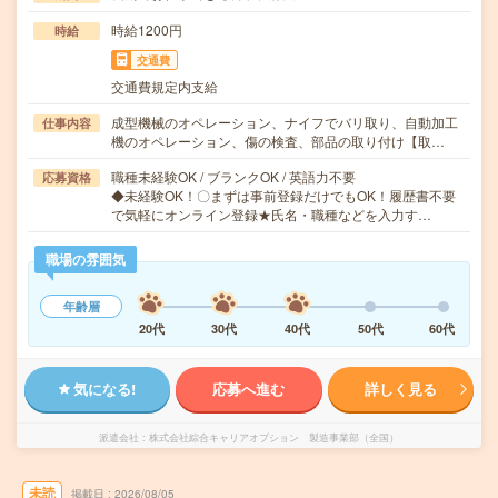
時給1200円
時給
交通費
交通費規定内支給
成型機械のオペレーション、ナイフでバリ取り、自動加工
仕事内容
機のオペレーション、傷の検査、部品の取り付け【取…
職種未経験OK / ブランクOK / 英語力不要
応募資格
◆未経験OK！〇まずは事前登録だけでもOK！履歴書不要
で気軽にオンライン登録★氏名・職種などを入力す…
職場の雰囲気
年齢層
20代
30代
40代
50代
60代
気になる!
応募へ進む
詳しく見る
派遣会社
株式会社綜合キャリアオプション 製造事業部（全国）
未読
掲載日
2026/08/05