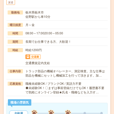
派遣
栃木県栃木市
勤務地
佐野駅から車10分
月～金
曜日頻度
08:00～17:0020:00～05:00
時間
長期でお仕事できる方、大歓迎！
期間
時給1200円
時給
交通費
交通費規定内支給
トラック部品の機械オペレーター、測定検査。主な仕事は
仕事内容
部品を機械にセットし機械加工を行って頂きます。加…
職種未経験OK / ブランクOK / 英語力不要
応募資格
◆未経験OK！〇まずは事前登録だけでもOK！履歴書不要
で気軽にオンライン登録★氏名・職種などを入力す…
職場の雰囲気
年齢層