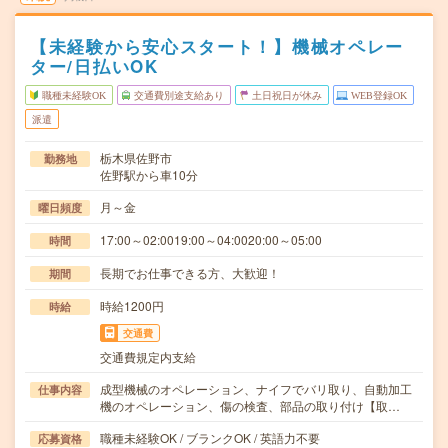
【未経験から安心スタート！】機械オペレー
ター/日払いOK
職種未経験OK
交通費別途支給あり
土日祝日が休み
WEB登録OK
派遣
栃木県佐野市
勤務地
佐野駅から車10分
月～金
曜日頻度
17:00～02:0019:00～04:0020:00～05:00
時間
長期でお仕事できる方、大歓迎！
期間
時給1200円
時給
交通費
交通費規定内支給
成型機械のオペレーション、ナイフでバリ取り、自動加工
仕事内容
機のオペレーション、傷の検査、部品の取り付け【取…
職種未経験OK / ブランクOK / 英語力不要
応募資格