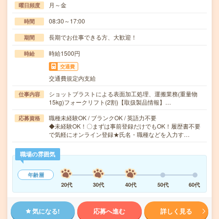
月～金
曜日頻度
08:30～17:00
時間
長期でお仕事できる方、大歓迎！
期間
時給1500円
時給
交通費
交通費規定内支給
ショットブラストによる表面加工処理、運搬業務(重量物
仕事内容
15kg)フォークリフト(2割)【取扱製品情報】…
職種未経験OK / ブランクOK / 英語力不要
応募資格
◆未経験OK！〇まずは事前登録だけでもOK！履歴書不要
で気軽にオンライン登録★氏名・職種などを入力す…
職場の雰囲気
年齢層
20代
30代
40代
50代
60代
気になる!
応募へ進む
詳しく見る