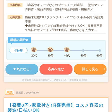
《容器やキャップなどのプラスチック製品》・塗装マシン
仕事内容
の操作・製品の供給・塗料の調合(調整)・機械のメ…
職種未経験OK / ブランクOK / パソコンスキル不要 / 英語力
応募資格
不要
◆未経験OK！〇まずは事前登録だけでもOK！履歴書不要
で気軽にオンライン登録★氏名・職種などを入力す…
職場の雰囲気
年齢層
20代
30代
40代
50代
60代
気になる!
応募へ進む
詳しく見る
派遣会社
株式会社綜合キャリアオプション 製造事業部（全国）
未読
掲載日
2026/08/07
【寮費0円×家電付き1R寮完備】コスメ容器の
製造/日払いOK