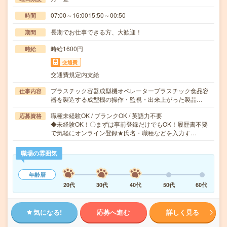
07:00～16:0015:50～00:50
時間
長期でお仕事できる方、大歓迎！
期間
時給1600円
時給
交通費
交通費規定内支給
プラスチック容器成型機オペレータープラスチック食品容
仕事内容
器を製造する成型機の操作・監視・出来上がった製品…
職種未経験OK / ブランクOK / 英語力不要
応募資格
◆未経験OK！〇まずは事前登録だけでもOK！履歴書不要
で気軽にオンライン登録★氏名・職種などを入力す…
職場の雰囲気
年齢層
20代
30代
40代
50代
60代
気になる!
応募へ進む
詳しく見る