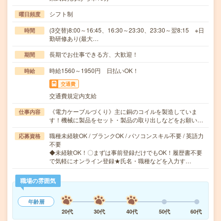
シフト制
曜日頻度
(3交替)8:00～16:45、16:30～23:30、23:30～翌8:15 ※日
時間
勤研修あり(最大…
長期でお仕事できる方、大歓迎！
期間
時給1560～1950円 日払いOK！
時給
交通費
交通費規定内支給
《電力ケーブルづくり》主に銅のコイルを製造していま
仕事内容
す！機械に製品をセット・製品の取り出しなどをお願い…
職種未経験OK / ブランクOK / パソコンスキル不要 / 英語力
応募資格
不要
◆未経験OK！〇まずは事前登録だけでもOK！履歴書不要
で気軽にオンライン登録★氏名・職種などを入力す…
職場の雰囲気
年齢層
20代
30代
40代
50代
60代