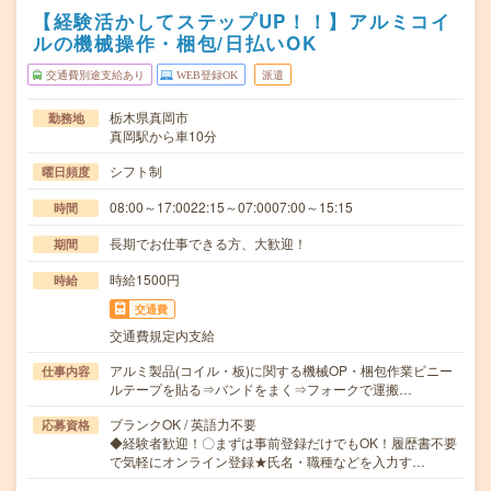
【経験活かしてステップUP！！】アルミコイ
ルの機械操作・梱包/日払いOK
交通費別途支給あり
WEB登録OK
派遣
栃木県真岡市
勤務地
真岡駅から車10分
シフト制
曜日頻度
08:00～17:0022:15～07:0007:00～15:15
時間
長期でお仕事できる方、大歓迎！
期間
時給1500円
時給
交通費
交通費規定内支給
アルミ製品(コイル・板)に関する機械OP・梱包作業ビニー
仕事内容
ルテープを貼る⇒バンドをまく⇒フォークで運搬…
ブランクOK / 英語力不要
応募資格
◆経験者歓迎！〇まずは事前登録だけでもOK！履歴書不要
で気軽にオンライン登録★氏名・職種などを入力す…