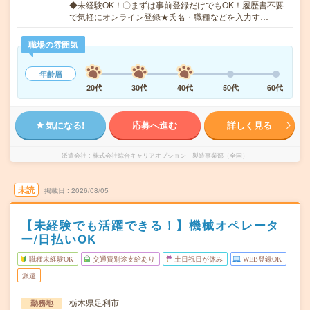
◆未経験OK！〇まずは事前登録だけでもOK！履歴書不要
で気軽にオンライン登録★氏名・職種などを入力す…
職場の雰囲気
年齢層
20代
30代
40代
50代
60代
気になる!
応募へ進む
詳しく見る
派遣会社
株式会社綜合キャリアオプション 製造事業部（全国）
未読
掲載日
2026/08/05
【未経験でも活躍できる！】機械オペレータ
ー/日払いOK
職種未経験OK
交通費別途支給あり
土日祝日が休み
WEB登録OK
派遣
栃木県足利市
勤務地