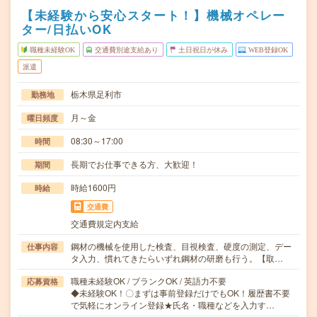
【未経験から安心スタート！】機械オペレー
ター/日払いOK
職種未経験OK
交通費別途支給あり
土日祝日が休み
WEB登録OK
派遣
栃木県足利市
勤務地
月～金
曜日頻度
08:30～17:00
時間
長期でお仕事できる方、大歓迎！
期間
時給1600円
時給
交通費
交通費規定内支給
鋼材の機械を使用した検査、目視検査、硬度の測定、デー
仕事内容
タ入力、慣れてきたらいずれ鋼材の研磨も行う。【取…
職種未経験OK / ブランクOK / 英語力不要
応募資格
◆未経験OK！〇まずは事前登録だけでもOK！履歴書不要
で気軽にオンライン登録★氏名・職種などを入力す…