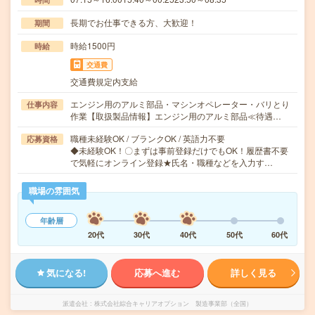
長期でお仕事できる方、大歓迎！
期間
時給1500円
時給
交通費
交通費規定内支給
エンジン用のアルミ部品・マシンオペレーター・バリとり
仕事内容
作業【取扱製品情報】エンジン用のアルミ部品≪待遇…
職種未経験OK / ブランクOK / 英語力不要
応募資格
◆未経験OK！〇まずは事前登録だけでもOK！履歴書不要
で気軽にオンライン登録★氏名・職種などを入力す…
職場の雰囲気
年齢層
20代
30代
40代
50代
60代
気になる!
応募へ進む
詳しく見る
派遣会社
株式会社綜合キャリアオプション 製造事業部（全国）