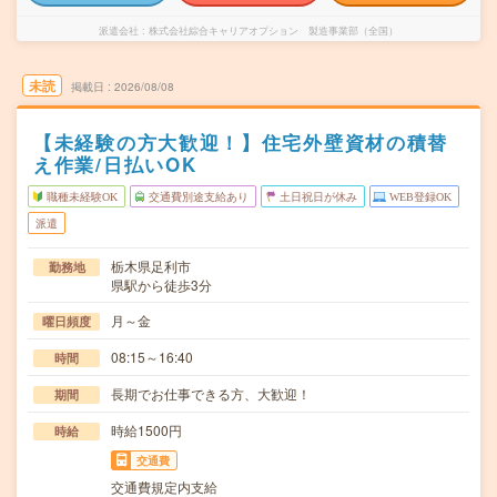
派遣会社
株式会社綜合キャリアオプション 製造事業部（全国）
未読
掲載日
2026/08/08
【未経験の方大歓迎！】住宅外壁資材の積替
え作業/日払いOK
職種未経験OK
交通費別途支給あり
土日祝日が休み
WEB登録OK
派遣
栃木県足利市
勤務地
県駅から徒歩3分
月～金
曜日頻度
08:15～16:40
時間
長期でお仕事できる方、大歓迎！
期間
時給1500円
時給
交通費
交通費規定内支給