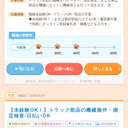
仕事内容
部品を機械にセットし機械加工を行って頂きます。加…
職種未経験OK / ブランクOK / 英語力不要
応募資格
◆未経験OK！〇まずは事前登録だけでもOK！履歴書不要
で気軽にオンライン登録★氏名・職種などを入力す…
職場の雰囲気
年齢層
20代
30代
40代
50代
60代
気になる!
応募へ進む
詳しく見る
派遣会社
株式会社綜合キャリアオプション 製造事業部（全国）
未読
掲載日
2026/08/05
【未経験OK！】トラック部品の機械操作・測
定検査/日払いOK
職種未経験OK
交通費別途支給あり
土日祝日が休み
WEB登録OK