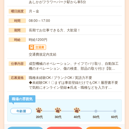
あしかがフラワーパーク駅から車5分
月～金
曜日頻度
08:00～17:00
時間
長期でお仕事できる方、大歓迎！
期間
時給1200円
時給
交通費
交通費規定内支給
成型機械のオペレーション、ナイフでバリ取り、自動加工
仕事内容
機のオペレーション、傷の検査、部品の取り付け【取…
職種未経験OK / ブランクOK / 英語力不要
応募資格
◆未経験OK！〇まずは事前登録だけでもOK！履歴書不要
で気軽にオンライン登録★氏名・職種などを入力す…
職場の雰囲気
年齢層
20代
30代
40代
50代
60代