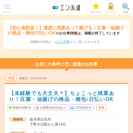
メニュー
気になる!
ログイン
検索
【初心者歓迎！】適度に残業あって稼げる！豆腐・油揚げ
の検品・梱包/日払いOK
のお仕事情報は、掲載が終了しています
掲載時の情報は、
ページ下部
からご覧いただけます。
お探しの条件に近い派遣のお仕事
未読
掲載日
2026/08/05
【未経験でも大丈夫＊】ちょこっと残業あ
り！豆腐・油揚げの検品・梱包/日払いOK
職種未経験OK
交通費別途支給あり
WEB登録OK
派遣
栃木県日光市
勤務地
下野大沢駅から車14分