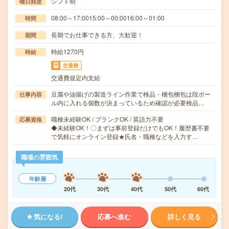
シフト制
曜日頻度
08:00～17:0015:00～00:0016:00～01:00
時間
長期でお仕事できる方、大歓迎！
期間
時給1270円
時給
交通費
交通費規定内支給
豆腐や油揚げの製造ライン作業で検品・梱包梱包は段ボー
仕事内容
ル内に入れる個数が決まっているため確認が必要検品…
職種未経験OK / ブランクOK / 英語力不要
応募資格
◆未経験OK！〇まずは事前登録だけでもOK！履歴書不要
で気軽にオンライン登録★氏名・職種などを入力す…
職場の雰囲気
年齢層
20代
30代
40代
50代
60代
気になる!
応募へ進む
詳しく見る