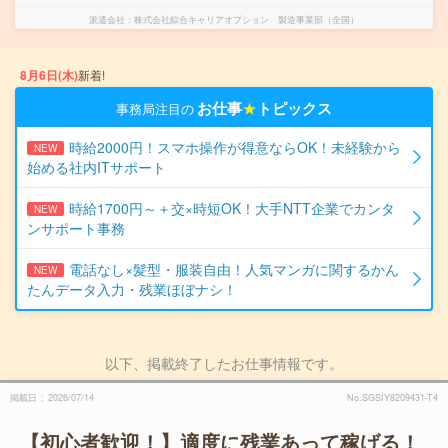
派遣会社
株式会社綜合キャリアオプション 製造事業部（全国）
8月6日(木)
新着!
お仕事
★
トピックス
事務局注目の
時給2000円！スマホ操作が得意ならOK！未経験から
NEW
始める社内ITサポート
時給1700円～＋交×時短OK！大手NTT企業でカンタ
NEW
ンサポート事務
電話なし×髪型・服装自由！人気マンガに関するかん
NEW
たんデータ入力・残業ほぼナシ！
以下、掲載終了したお仕事情報です。
掲載日
2026/07/14
No.SGSIY8209431-T4
【初心者歓迎！】適度に残業あって稼げる！