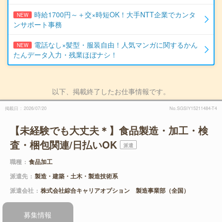
時給1700円～＋交×時短OK！大手NTT企業でカンタ
NEW
ンサポート事務
電話なし×髪型・服装自由！人気マンガに関するかん
NEW
たんデータ入力・残業ほぼナシ！
以下、掲載終了したお仕事情報です。
掲載日
2026/07/20
No.SGSIY15211484-T4
【未経験でも大丈夫＊】食品製造・加工・検
査・梱包関連/日払いOK
派遣
職種
食品加工
派遣先
製造・建築・土木・製造技術系
派遣会社
株式会社綜合キャリアオプション 製造事業部（全国）
募集情報