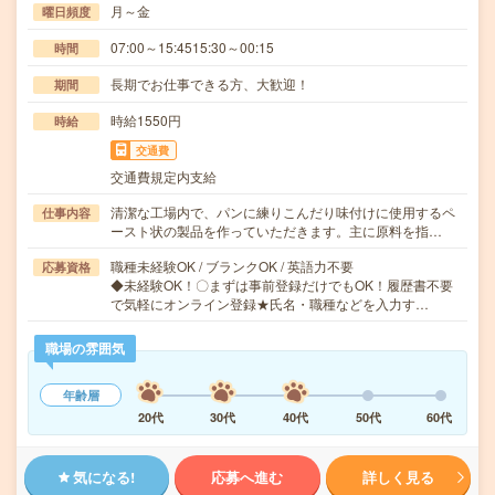
月～金
曜日頻度
07:00～15:4515:30～00:15
時間
長期でお仕事できる方、大歓迎！
期間
時給1550円
時給
交通費
交通費規定内支給
清潔な工場内で、パンに練りこんだり味付けに使用するペ
仕事内容
ースト状の製品を作っていただきます。主に原料を指…
職種未経験OK / ブランクOK / 英語力不要
応募資格
◆未経験OK！〇まずは事前登録だけでもOK！履歴書不要
で気軽にオンライン登録★氏名・職種などを入力す…
職場の雰囲気
年齢層
20代
30代
40代
50代
60代
気になる!
応募へ進む
詳しく見る