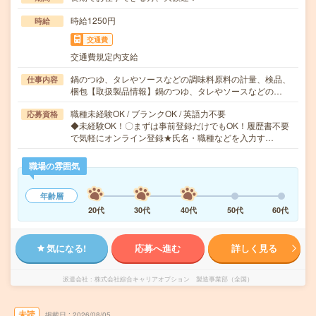
時給1250円
時給
交通費
交通費規定内支給
鍋のつゆ、タレやソースなどの調味料原料の計量、検品、
仕事内容
梱包【取扱製品情報】鍋のつゆ、タレやソースなどの…
職種未経験OK / ブランクOK / 英語力不要
応募資格
◆未経験OK！〇まずは事前登録だけでもOK！履歴書不要
で気軽にオンライン登録★氏名・職種などを入力す…
職場の雰囲気
年齢層
20代
30代
40代
50代
60代
気になる!
応募へ進む
詳しく見る
派遣会社
株式会社綜合キャリアオプション 製造事業部（全国）
未読
掲載日
2026/08/05