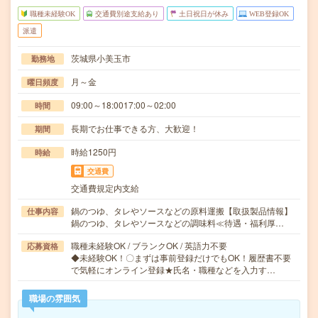
職種未経験OK
交通費別途支給あり
土日祝日が休み
WEB登録OK
派遣
茨城県小美玉市
勤務地
月～金
曜日頻度
09:00～18:0017:00～02:00
時間
長期でお仕事できる方、大歓迎！
期間
時給1250円
時給
交通費
交通費規定内支給
鍋のつゆ、タレやソースなどの原料運搬【取扱製品情報】
仕事内容
鍋のつゆ、タレやソースなどの調味料≪待遇・福利厚…
職種未経験OK / ブランクOK / 英語力不要
応募資格
◆未経験OK！〇まずは事前登録だけでもOK！履歴書不要
で気軽にオンライン登録★氏名・職種などを入力す…
職場の雰囲気