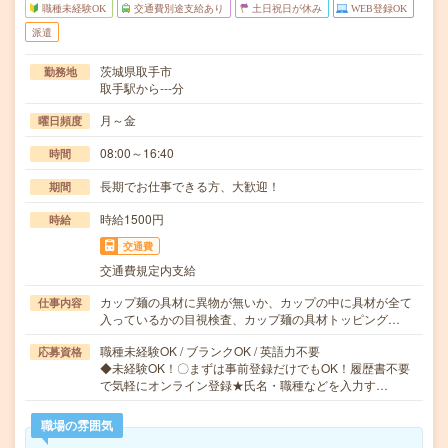
職種未経験OK
交通費別途支給あり
土日祝日が休み
WEB登録OK
派遣
茨城県取手市
勤務地
取手駅から---分
月～金
曜日頻度
08:00～16:40
時間
長期でお仕事できる方、大歓迎！
期間
時給1500円
時給
交通費
交通費規定内支給
カップ麺の具材に異物が無いか、カップの中に具材が全て
仕事内容
入っているかの目視検査、カップ麺の具材トッピング…
職種未経験OK / ブランクOK / 英語力不要
応募資格
◆未経験OK！〇まずは事前登録だけでもOK！履歴書不要
で気軽にオンライン登録★氏名・職種などを入力す…
職場の雰囲気