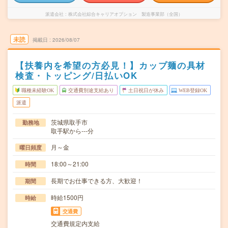
派遣会社
株式会社綜合キャリアオプション 製造事業部（全国）
未読
掲載日
2026/08/07
【扶養内を希望の方必見！】カップ麺の具材
検査・トッピング/日払いOK
職種未経験OK
交通費別途支給あり
土日祝日が休み
WEB登録OK
派遣
茨城県取手市
勤務地
取手駅から---分
月～金
曜日頻度
18:00～21:00
時間
長期でお仕事できる方、大歓迎！
期間
時給1500円
時給
交通費
交通費規定内支給