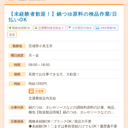
【未経験者歓迎！】鍋つゆ原料の検品作業/日
払いOK
職種未経験OK
交通費別途支給あり
土日祝日が休み
WEB登録OK
派遣
茨城県小美玉市
勤務地
月～金
曜日頻度
09:00～18:00
時間
長期でお仕事できる方、大歓迎！
期間
時給1250円
時給
交通費
交通費規定内支給
鍋のつゆ、タレやソースなどの調味料原料の計量、検品、
仕事内容
梱包【取扱製品情報】鍋のつゆ、タレやソースなどの…
職種未経験OK / ブランクOK / 英語力不要
応募資格
◆未経験OK！〇まずは事前登録だけでもOK！履歴書不要