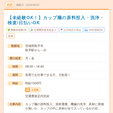
未読
掲載日
2026/08/07
【未経験OK！】カップ麺の原料投入・洗浄・
検査/日払いOK
職種未経験OK
交通費別途支給あり
土日祝日が休み
WEB登録OK
派遣
茨城県取手市
勤務地
取手駅から---分
月～金
曜日頻度
08:00～16:40
時間
長期でお仕事できる方、大歓迎！
期間
時給1500円
時給
交通費
交通費規定内支給
カップ麺の原料投入、資材運搬、機械の洗浄、具材に異物
仕事内容
が無いか、カップの中に具材が全て入っているかの目…