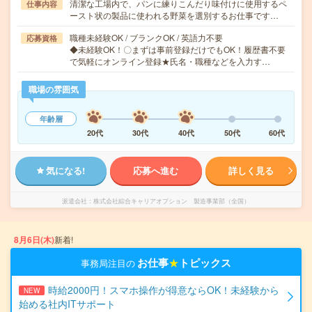
清潔な工場内で、パンに練りこんだり味付けに使用するペ
仕事内容
ースト状の製品に使われる野菜を選別するお仕事です…
職種未経験OK / ブランクOK / 英語力不要
応募資格
◆未経験OK！〇まずは事前登録だけでもOK！履歴書不要
で気軽にオンライン登録★氏名・職種などを入力す…
職場の雰囲気
年齢層
20代
30代
40代
50代
60代
気になる!
応募へ進む
詳しく見る
派遣会社
株式会社綜合キャリアオプション 製造事業部（全国）
8月6日(木)
新着!
お仕事
★
トピックス
事務局注目の
時給2000円！スマホ操作が得意ならOK！未経験から
NEW
始める社内ITサポート