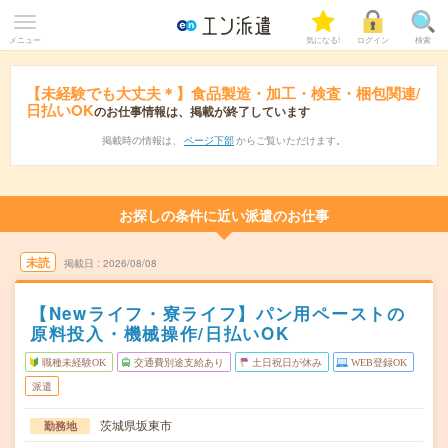
メニュー
気になる!
ログイン
検索
【未経験でも大丈夫＊】食品製造・加工・検査・梱包関連/
日払いOK
のお仕事情報は、掲載が終了しています
掲載時の情報は、
ページ下部
からご覧いただけます。
お探しの条件に近い派遣のお仕事
未読
掲載日
2026/08/08
【Newライフ・寮ライフ】パン用ペーストの
原料投入・機械操作/日払いOK
職種未経験OK
交通費別途支給あり
土日祝日が休み
WEB登録OK
派遣
茨城県坂東市
勤務地