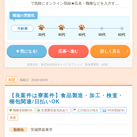
で気軽にオンライン登録★氏名・職種などを入力す…
職場の雰囲気
年齢層
20代
30代
40代
50代
60代
気になる!
応募へ進む
詳しく見る
派遣会社
株式会社綜合キャリアオプション 製造事業部（全国）
未読
掲載日
2026/08/05
【良案件は寮案件】食品製造・加工・検査・
梱包関連/日払いOK
職種未経験OK
交通費別途支給あり
土日祝日が休み
WEB登録OK
派遣
茨城県坂東市
勤務地