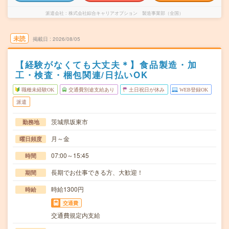
派遣会社
株式会社綜合キャリアオプション 製造事業部（全国）
未読
掲載日
2026/08/05
【経験がなくても大丈夫＊】食品製造・加
工・検査・梱包関連/日払いOK
職種未経験OK
交通費別途支給あり
土日祝日が休み
WEB登録OK
派遣
茨城県坂東市
勤務地
月～金
曜日頻度
07:00～15:45
時間
長期でお仕事できる方、大歓迎！
期間
時給1300円
時給
交通費
交通費規定内支給