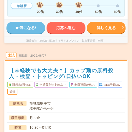
年齢層
20代
30代
40代
50代
60代
気になる!
応募へ進む
詳しく見る
派遣会社
株式会社綜合キャリアオプション 製造事業部（全国）
未読
掲載日
2026/08/07
【未経験でも大丈夫＊】カップ麺の原料投
入・検査・トッピング/日払いOK
職種未経験OK
交通費別途支給あり
土日祝日が休み
WEB登録OK
派遣
茨城県取手市
勤務地
取手駅から---分
月～金
曜日頻度
16:30～01:10
時間