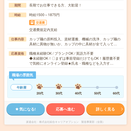
長期でお仕事できる方、大歓迎！
期間
時給1500～1875円
時給
交通費
交通費規定内支給
カップ麺の原料投入、資材運搬、機械の洗浄、カップ麺の
仕事内容
具材に異物が無いか、カップの中に具材が全て入って…
職種未経験OK / ブランクOK / 英語力不要
応募資格
◆未経験OK！〇まずは事前登録だけでもOK！履歴書不要
で気軽にオンライン登録★氏名・職種などを入力す…
職場の雰囲気
年齢層
20代
30代
40代
50代
60代
気になる!
応募へ進む
詳しく見る
派遣会社
株式会社綜合キャリアオプション 製造事業部（全国）