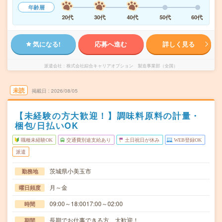
年齢層
20代
30代
40代
50代
60代
気になる!
応募へ進む
詳しく見る
派遣会社
株式会社綜合キャリアオプション 製造事業部（全国）
未読
掲載日
2026/08/05
【未経験の方大歓迎！】調味料原料の計量・
梱包/日払いOK
職種未経験OK
交通費別途支給あり
土日祝日が休み
WEB登録OK
派遣
茨城県小美玉市
勤務地
月～金
曜日頻度
09:00～18:0017:00～02:00
時間
長期でお仕事できる方、大歓迎！
期間