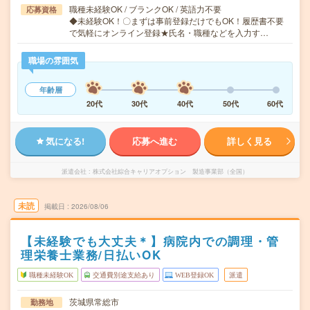
職種未経験OK / ブランクOK / 英語力不要
応募資格
◆未経験OK！〇まずは事前登録だけでもOK！履歴書不要
で気軽にオンライン登録★氏名・職種などを入力す…
職場の雰囲気
年齢層
20代
30代
40代
50代
60代
気になる!
応募へ進む
詳しく見る
派遣会社
株式会社綜合キャリアオプション 製造事業部（全国）
未読
掲載日
2026/08/06
【未経験でも大丈夫＊】病院内での調理・管
理栄養士業務/日払いOK
職種未経験OK
交通費別途支給あり
WEB登録OK
派遣
茨城県常総市
勤務地