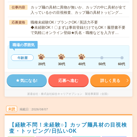
カップ麺の具材に異物が無いか、カップの中に具材が全て
仕事内容
入っているかの目視検査、カップ麺の具材トッピング…
職種未経験OK / ブランクOK / 英語力不要
応募資格
◆未経験OK！〇まずは事前登録だけでもOK！履歴書不要
で気軽にオンライン登録★氏名・職種などを入力す…
職場の雰囲気
年齢層
20代
30代
40代
50代
60代
気になる!
応募へ進む
詳しく見る
派遣会社
株式会社綜合キャリアオプション 製造事業部（全国）
未読
掲載日
2026/08/07
【経験不問！未経験○】カップ麺具材の目視検
査・トッピング/日払いOK