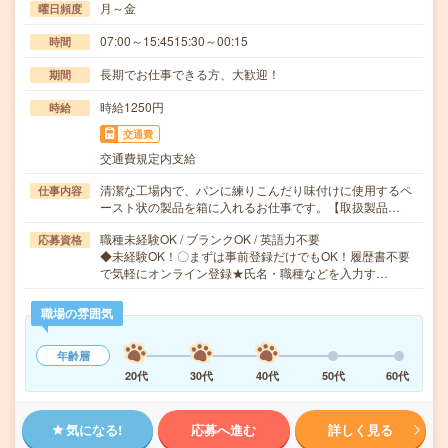
月～金
曜日頻度
07:00～15:4515:30～00:15
時間
長期でお仕事できる方、大歓迎！
期間
時給1250円
時給
交通費
交通費規定内支給
清潔な工場内で、パンに練りこんだり味付けに使用するペ
仕事内容
ースト状の製品を箱に入れるお仕事です。【取扱製品…
職種未経験OK / ブランクOK / 英語力不要
応募資格
◆未経験OK！〇まずは事前登録だけでもOK！履歴書不要
で気軽にオンライン登録★氏名・職種などを入力す…
職場の雰囲気
年齢層
20代
30代
40代
50代
60代
気になる!
応募へ進む
詳しく見る