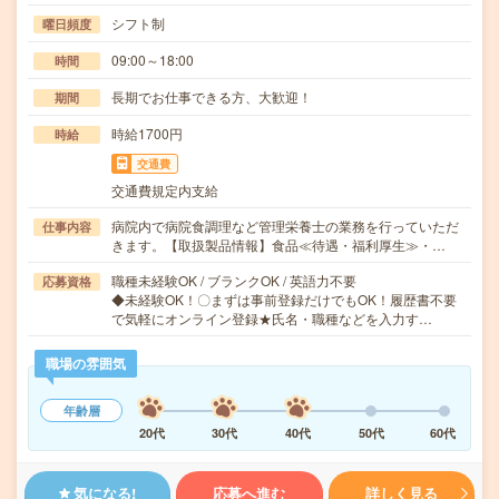
シフト制
曜日頻度
09:00～18:00
時間
長期でお仕事できる方、大歓迎！
期間
時給1700円
時給
交通費
交通費規定内支給
病院内で病院食調理など管理栄養士の業務を行っていただ
仕事内容
きます。【取扱製品情報】食品≪待遇・福利厚生≫・…
職種未経験OK / ブランクOK / 英語力不要
応募資格
◆未経験OK！〇まずは事前登録だけでもOK！履歴書不要
で気軽にオンライン登録★氏名・職種などを入力す…
職場の雰囲気
年齢層
20代
30代
40代
50代
60代
気になる!
応募へ進む
詳しく見る