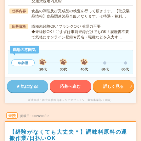
交通費規定内支給
食品の調理及び完成品の検査を行って頂きます。【取扱製
仕事内容
品情報】食品関連製品全般となります。≪待遇・福利…
職種未経験OK / ブランクOK / 英語力不要
応募資格
◆未経験OK！〇まずは事前登録だけでもOK！履歴書不要
で気軽にオンライン登録★氏名・職種などを入力す…
職場の雰囲気
年齢層
20代
30代
40代
50代
60代
気になる!
応募へ進む
詳しく見る
派遣会社
株式会社綜合キャリアオプション 製造事業部（全国）
未読
掲載日
2026/08/05
【経験がなくても大丈夫＊】調味料原料の運
搬作業/日払いOK