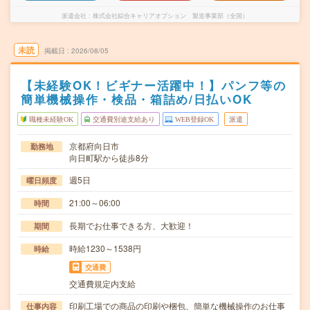
派遣会社
株式会社綜合キャリアオプション 製造事業部（全国）
未読
掲載日
2026/08/05
【未経験OK！ビギナー活躍中！】パンフ等の
簡単機械操作・検品・箱詰め/日払いOK
職種未経験OK
交通費別途支給あり
WEB登録OK
派遣
京都府向日市
勤務地
向日町駅から徒歩8分
週5日
曜日頻度
21:00～06:00
時間
長期でお仕事できる方、大歓迎！
期間
時給1230～1538円
時給
交通費
交通費規定内支給
印刷工場での商品の印刷や梱包、簡単な機械操作のお仕事
仕事内容