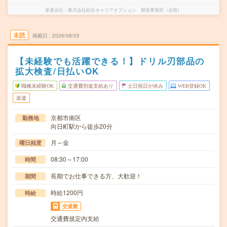
派遣会社
株式会社綜合キャリアオプション 製造事業部（全国）
未読
掲載日
2026/08/05
【未経験でも活躍できる！】ドリル刃部品の
拡大検査/日払いOK
職種未経験OK
交通費別途支給あり
土日祝日が休み
WEB登録OK
派遣
京都市南区
勤務地
向日町駅から徒歩20分
月～金
曜日頻度
08:30～17:00
時間
長期でお仕事できる方、大歓迎！
期間
時給1200円
時給
交通費
交通費規定内支給