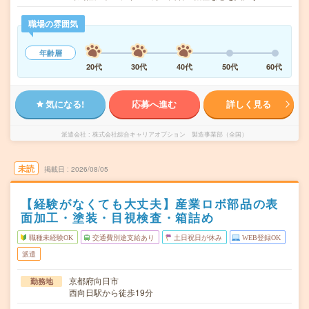
職場の雰囲気
年齢層
20代
30代
40代
50代
60代
気になる!
応募へ進む
詳しく見る
派遣会社
株式会社綜合キャリアオプション 製造事業部（全国）
未読
掲載日
2026/08/05
【経験がなくても大丈夫】産業ロボ部品の表
面加工・塗装・目視検査・箱詰め
職種未経験OK
交通費別途支給あり
土日祝日が休み
WEB登録OK
派遣
京都府向日市
勤務地
西向日駅から徒歩19分