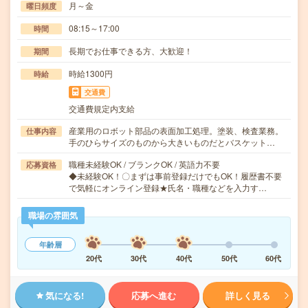
月～金
曜日頻度
08:15～17:00
時間
長期でお仕事できる方、大歓迎！
期間
時給1300円
時給
交通費
交通費規定内支給
産業用のロボット部品の表面加工処理。塗装、検査業務。
仕事内容
手のひらサイズのものから大きいものだとバスケット…
職種未経験OK / ブランクOK / 英語力不要
応募資格
◆未経験OK！〇まずは事前登録だけでもOK！履歴書不要
で気軽にオンライン登録★氏名・職種などを入力す…
職場の雰囲気
年齢層
20代
30代
40代
50代
60代
気になる!
応募へ進む
詳しく見る