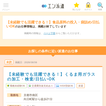
メニュー
気になる!
ログイン
検索
【未経験でも活躍できる！】食品原料の投入・袋詰め/日払
いOK
のお仕事情報は、掲載が終了しています
掲載時の情報は、
ページ下部
からご覧いただけます。
お探しの条件に近い派遣のお仕事
未読
掲載日
2026/08/06
【未経験でも活躍できる！】くるま用ガラス
の加工・検査/日払いOK
職種未経験OK
交通費別途支給あり
WEB登録OK
派遣
京都市南区
勤務地
向日町駅から徒歩21分