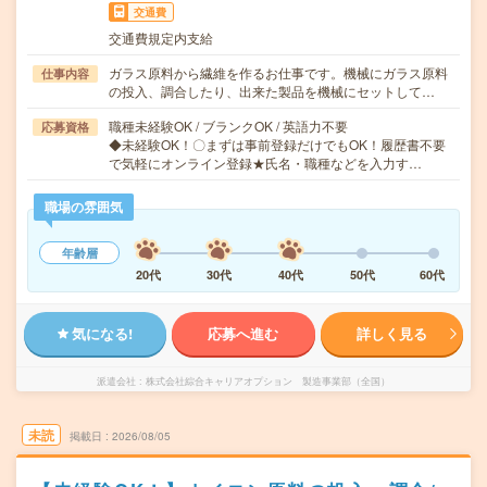
交通費
交通費規定内支給
ガラス原料から繊維を作るお仕事です。機械にガラス原料
仕事内容
の投入、調合したり、出来た製品を機械にセットして…
職種未経験OK / ブランクOK / 英語力不要
応募資格
◆未経験OK！〇まずは事前登録だけでもOK！履歴書不要
で気軽にオンライン登録★氏名・職種などを入力す…
職場の雰囲気
年齢層
20代
30代
40代
50代
60代
気になる!
応募へ進む
詳しく見る
派遣会社
株式会社綜合キャリアオプション 製造事業部（全国）
未読
掲載日
2026/08/05