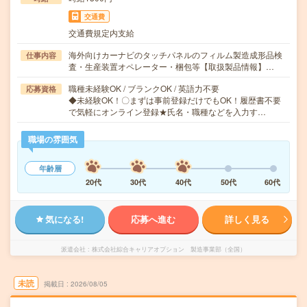
交通費
交通費規定内支給
海外向けカーナビのタッチパネルのフィルム製造成形品検
仕事内容
査・生産装置オペレーター・梱包等【取扱製品情報】…
職種未経験OK / ブランクOK / 英語力不要
応募資格
◆未経験OK！〇まずは事前登録だけでもOK！履歴書不要
で気軽にオンライン登録★氏名・職種などを入力す…
職場の雰囲気
年齢層
20代
30代
40代
50代
60代
気になる!
応募へ進む
詳しく見る
派遣会社
株式会社綜合キャリアオプション 製造事業部（全国）
未読
掲載日
2026/08/05