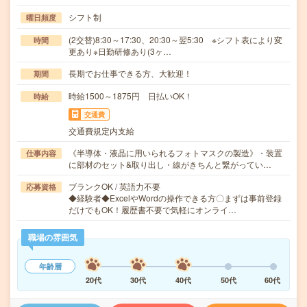
シフト制
曜日頻度
(2交替)8:30～17:30、20:30～翌5:30 ※シフト表により変
時間
更あり※日勤研修あり(3ヶ…
長期でお仕事できる方、大歓迎！
期間
時給1500～1875円 日払いOK！
時給
交通費
交通費規定内支給
《半導体・液晶に用いられるフォトマスクの製造》・装置
仕事内容
に部材のセット&取り出し・線がきちんと繋がってい…
ブランクOK / 英語力不要
応募資格
◆経験者◆ExcelやWordの操作できる方〇まずは事前登録
だけでもOK！履歴書不要で気軽にオンライ…
職場の雰囲気
年齢層
20代
30代
40代
50代
60代