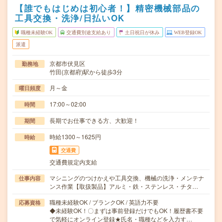
【誰でもはじめは初心者！】精密機械部品の
工具交換・洗浄/日払いOK
職種未経験OK
交通費別途支給あり
土日祝日が休み
WEB登録OK
派遣
京都市伏見区
勤務地
竹田(京都府)駅から徒歩3分
月～金
曜日頻度
17:00～02:00
時間
長期でお仕事できる方、大歓迎！
期間
時給1300～1625円
時給
交通費
交通費規定内支給
マシニングのつけかえや工具交換、機械の洗浄・メンテナ
仕事内容
ンス作業【取扱製品】アルミ・鉄・ステンレス・チタ…
職種未経験OK / ブランクOK / 英語力不要
応募資格
◆未経験OK！〇まずは事前登録だけでもOK！履歴書不要
で気軽にオンライン登録★氏名・職種などを入力す…