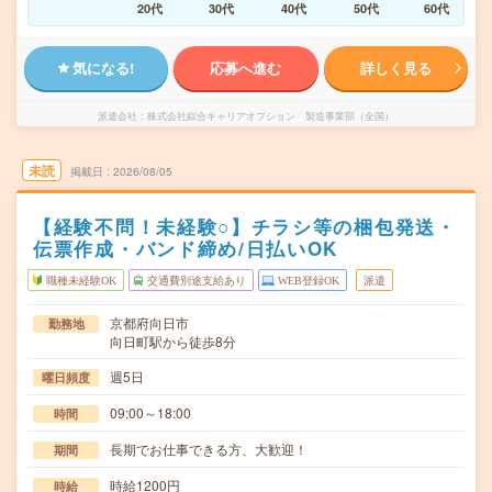
20代
30代
40代
50代
60代
気になる!
応募へ進む
詳しく見る
派遣会社
株式会社綜合キャリアオプション 製造事業部（全国）
未読
掲載日
2026/08/05
【経験不問！未経験○】チラシ等の梱包発送・
伝票作成・バンド締め/日払いOK
職種未経験OK
交通費別途支給あり
WEB登録OK
派遣
京都府向日市
勤務地
向日町駅から徒歩8分
週5日
曜日頻度
09:00～18:00
時間
長期でお仕事できる方、大歓迎！
期間
時給1200円
時給