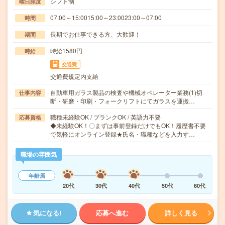
シフト制
曜日頻度
07:00～15:0015:00～23:0023:00～07:00
時間
長期でお仕事できる方、大歓迎！
期間
時給1580円
時給
交通費
交通費規定内支給
自動車用ガラス製品の検査や機械オペレーター業務(1)切
仕事内容
断・研磨・印刷・フォークリフトにてガラスを運搬…
職種未経験OK / ブランクOK / 英語力不要
応募資格
◆未経験OK！〇まずは事前登録だけでもOK！履歴書不要
で気軽にオンライン登録★氏名・職種などを入力す…
職場の雰囲気
年齢層
20代
30代
40代
50代
60代
気になる!
応募へ進む
詳しく見る