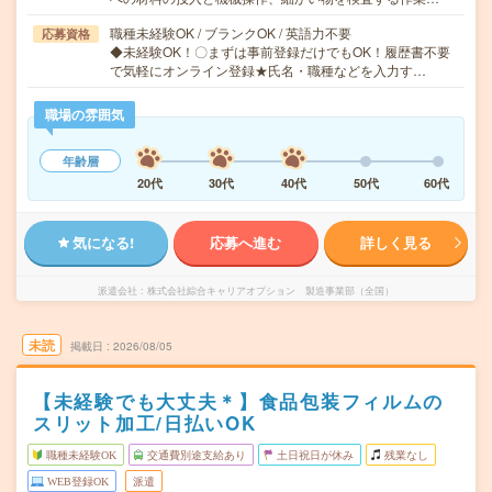
職種未経験OK / ブランクOK / 英語力不要
応募資格
◆未経験OK！〇まずは事前登録だけでもOK！履歴書不要
で気軽にオンライン登録★氏名・職種などを入力す…
職場の雰囲気
年齢層
20代
30代
40代
50代
60代
気になる!
応募へ進む
詳しく見る
派遣会社
株式会社綜合キャリアオプション 製造事業部（全国）
未読
掲載日
2026/08/05
【未経験でも大丈夫＊】食品包装フィルムの
スリット加工/日払いOK
職種未経験OK
交通費別途支給あり
土日祝日が休み
残業なし
WEB登録OK
派遣