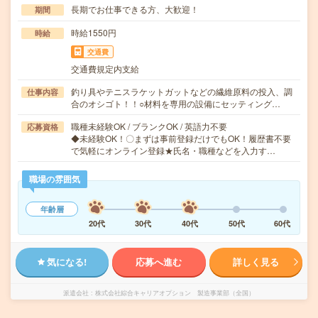
長期でお仕事できる方、大歓迎！
期間
時給1550円
時給
交通費
交通費規定内支給
釣り具やテニスラケットガットなどの繊維原料の投入、調
仕事内容
合のオシゴト！！○材料を専用の設備にセッティング…
職種未経験OK / ブランクOK / 英語力不要
応募資格
◆未経験OK！〇まずは事前登録だけでもOK！履歴書不要
で気軽にオンライン登録★氏名・職種などを入力す…
職場の雰囲気
年齢層
20代
30代
40代
50代
60代
気になる!
応募へ進む
詳しく見る
派遣会社
株式会社綜合キャリアオプション 製造事業部（全国）