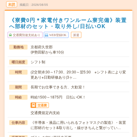
未読
掲載日
2026/08/05
《寮費0円＊家電付きワンルーム寮完備》装置
へ部材のセット・取り外し/日払いOK
交通費別途支給あり
WEB登録OK
派遣
京都府久世郡
勤務地
伊勢田駅から車10分
シフト制
曜日頻度
(2交替)8:30～17:30、20:30～翌5:30 ※シフト表により変
時間
更あり※日勤研修あり(3ヶ…
長期でお仕事できる方、大歓迎！
期間
時給1500～1875円 日払いOK！
時給
交通費
交通費規定内支給
《半導体・液晶に用いられるフォトマスクの製造》・装置
仕事内容
に部材のセット&取り出し・線がきちんと繋がってい…