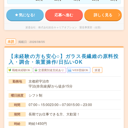
気になる!
応募へ進む
詳しく見る
派遣会社
株式会社綜合キャリアオプション 製造事業部（全国）
未読
掲載日
2026/08/05
【未経験の方も安心○】ガラス長繊維の原料投
入・調合・装置操作/日払いOK
職種未経験OK
交通費別途支給あり
WEB登録OK
派遣
京都府宇治市
勤務地
宇治(奈良線)駅から徒歩15分
シフト制
曜日頻度
07:00～15:0023:00～07:0015:00～23:00
時間
長期でお仕事できる方、大歓迎！
期間
時給1450円
時給