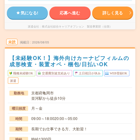
気になる!
応募へ進む
詳しく見る
派遣会社
株式会社綜合キャリアオプション 製造事業部（全国）
未読
掲載日
2026/08/05
【未経験OK！】海外向けカーナビフィルムの
成形検査・装置オペ・梱包/日払いOK
職種未経験OK
交通費別途支給あり
土日祝日が休み
WEB登録OK
派遣
京都府亀岡市
勤務地
並河駅から徒歩10分
月～金
曜日頻度
09:00～18:0020:00～05:00
時間
長期でお仕事できる方、大歓迎！
期間
時給1300円
時給