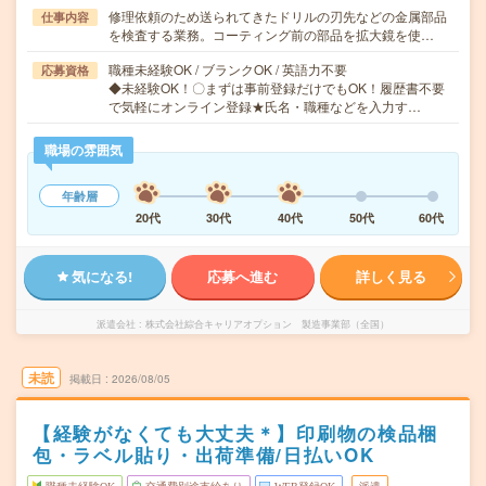
修理依頼のため送られてきたドリルの刃先などの金属部品
仕事内容
を検査する業務。コーティング前の部品を拡大鏡を使…
職種未経験OK / ブランクOK / 英語力不要
応募資格
◆未経験OK！〇まずは事前登録だけでもOK！履歴書不要
で気軽にオンライン登録★氏名・職種などを入力す…
職場の雰囲気
年齢層
20代
30代
40代
50代
60代
気になる!
応募へ進む
詳しく見る
派遣会社
株式会社綜合キャリアオプション 製造事業部（全国）
未読
掲載日
2026/08/05
【経験がなくても大丈夫＊】印刷物の検品梱
包・ラベル貼り・出荷準備/日払いOK