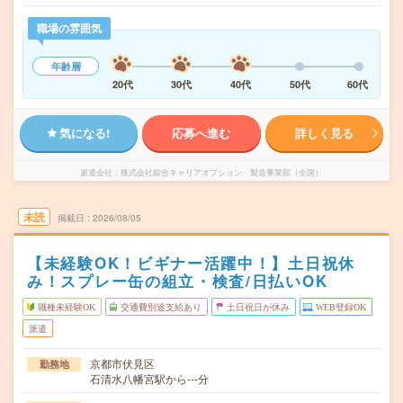
職場の雰囲気
年齢層
20代
30代
40代
50代
60代
気になる!
応募へ進む
詳しく見る
派遣会社
株式会社綜合キャリアオプション 製造事業部（全国）
未読
掲載日
2026/08/05
【未経験OK！ビギナー活躍中！】土日祝休
み！スプレー缶の組立・検査/日払いOK
職種未経験OK
交通費別途支給あり
土日祝日が休み
WEB登録OK
派遣
京都市伏見区
勤務地
石清水八幡宮駅から---分