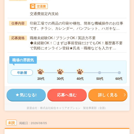
交通費
交通費規定内支給
印刷工場での商品の印刷や梱包、簡単な機械操作のお仕事
仕事内容
です。チラシ、カレンダー、パンフレット、ハガキな…
職種未経験OK / ブランクOK / 英語力不要
応募資格
◆未経験OK！〇まずは事前登録だけでもOK！履歴書不要
で気軽にオンライン登録★氏名・職種などを入力す…
職場の雰囲気
年齢層
20代
30代
40代
50代
60代
気になる!
応募へ進む
詳しく見る
派遣会社
株式会社綜合キャリアオプション 製造事業部（全国）
未読
掲載日
2026/08/05