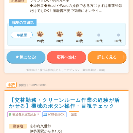
ブランクOK / 英語力不要
応募資格
◆経験者◆ExcelやWordの操作できる方〇まずは事前登録
だけでもOK！履歴書不要で気軽にオンライ…
職場の雰囲気
年齢層
20代
30代
40代
50代
60代
気になる!
応募へ進む
詳しく見る
派遣会社
株式会社綜合キャリアオプション 製造事業部（全国）
未読
掲載日
2026/08/05
【交替勤務・クリーンルーム作業の経験が活
かせる】機械のボタン操作・目視チェック
交通費別途支給あり
WEB登録OK
派遣
京都府久世郡
勤務地
伊勢田駅から車10分