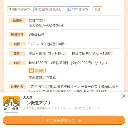
職種未経験OK
交通費別途支給あり
WEB登録OK
派遣
京都市南区
勤務地
西大路駅から徒歩34分
週5日勤務
曜日頻度
9:00～18:00(休憩1時間)
時間
即日～長期（3ヶ月以上） 最短で応募開始から1週間！
期間
時給1280円 ※研修期間中は時給1200円になります。
時給
交通費
交通費規定内支給
○業務内容○印刷工場で機械オペレーター作業！機械に紙を
仕事内容
セットしてボタンを押すだけ！指定サイズ（はがき…
大人気！
職種未経験OK / ブランクOK / パソコンスキル不要 / 英語力
応募資格
エン派遣アプリ
不要
派遣のお仕事情報がたくさん！プッシュ通知で受け取ろう！
＜未経験OK！＞＃学歴不問＃髪色・髪型自由！○応募後の
流れ「応募する」ボタンをクリック↓メールにてw…
アプリをダウンロード
職場の雰囲気