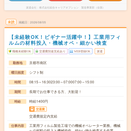
派遣会社
株式会社綜合キャリアオプション 製造事業部（全国）
未読
掲載日
2026/08/05
【未経験OK！ビギナー活躍中！】工業用フィ
ルムの材料投入・機械オペ・細かい検査
職種未経験OK
交通費別途支給あり
WEB登録OK
派遣
京都市南区
勤務地
シフト制
曜日頻度
08:15～16:3023:00～07:0007:00～15:00
時間
長期でお仕事できる方、大歓迎！
期間
時給1400円
時給
交通費
交通費規定内支給
工業用フィルム製造工場での機械オペレーター業務。機械
仕事内容
への材料の投入と機械操作、細かい物を検査する作業…