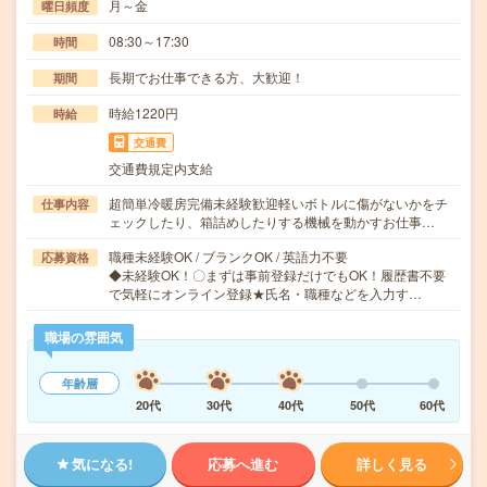
月～金
曜日頻度
08:30～17:30
時間
長期でお仕事できる方、大歓迎！
期間
時給1220円
時給
交通費
交通費規定内支給
超簡単冷暖房完備未経験歓迎軽いボトルに傷がないかをチ
仕事内容
ェックしたり、箱詰めしたりする機械を動かすお仕事…
職種未経験OK / ブランクOK / 英語力不要
応募資格
◆未経験OK！〇まずは事前登録だけでもOK！履歴書不要
で気軽にオンライン登録★氏名・職種などを入力す…
職場の雰囲気
年齢層
20代
30代
40代
50代
60代
気になる!
応募へ進む
詳しく見る