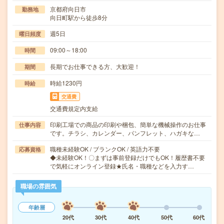
京都府向日市
勤務地
向日町駅から徒歩8分
週5日
曜日頻度
09:00～18:00
時間
長期でお仕事できる方、大歓迎！
期間
時給1230円
時給
交通費
交通費規定内支給
印刷工場での商品の印刷や梱包、簡単な機械操作のお仕事
仕事内容
です。チラシ、カレンダー、パンフレット、ハガキな…
職種未経験OK / ブランクOK / 英語力不要
応募資格
◆未経験OK！〇まずは事前登録だけでもOK！履歴書不要
で気軽にオンライン登録★氏名・職種などを入力す…
職場の雰囲気
年齢層
20代
30代
40代
50代
60代