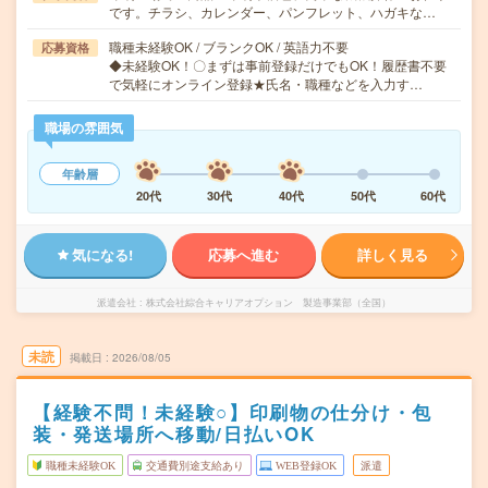
です。チラシ、カレンダー、パンフレット、ハガキな…
職種未経験OK / ブランクOK / 英語力不要
応募資格
◆未経験OK！〇まずは事前登録だけでもOK！履歴書不要
で気軽にオンライン登録★氏名・職種などを入力す…
職場の雰囲気
年齢層
20代
30代
40代
50代
60代
気になる!
応募へ進む
詳しく見る
派遣会社
株式会社綜合キャリアオプション 製造事業部（全国）
未読
掲載日
2026/08/05
【経験不問！未経験○】印刷物の仕分け・包
装・発送場所へ移動/日払いOK
職種未経験OK
交通費別途支給あり
WEB登録OK
派遣