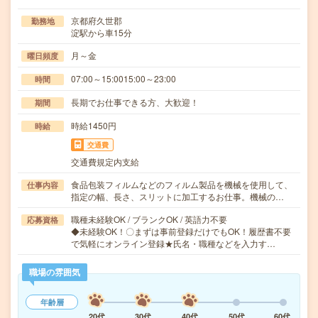
京都府久世郡
勤務地
淀駅から車15分
月～金
曜日頻度
07:00～15:0015:00～23:00
時間
長期でお仕事できる方、大歓迎！
期間
時給1450円
時給
交通費
交通費規定内支給
食品包装フィルムなどのフィルム製品を機械を使用して、
仕事内容
指定の幅、長さ、スリットに加工するお仕事。機械の…
職種未経験OK / ブランクOK / 英語力不要
応募資格
◆未経験OK！〇まずは事前登録だけでもOK！履歴書不要
で気軽にオンライン登録★氏名・職種などを入力す…
職場の雰囲気
年齢層
20代
30代
40代
50代
60代