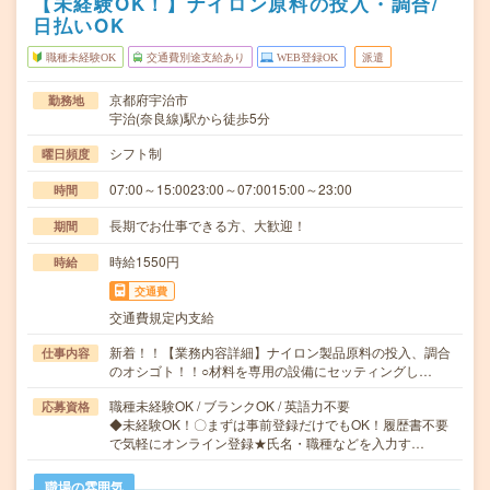
【未経験OK！】ナイロン原料の投入・調合/
日払いOK
職種未経験OK
交通費別途支給あり
WEB登録OK
派遣
京都府宇治市
勤務地
宇治(奈良線)駅から徒歩5分
シフト制
曜日頻度
07:00～15:0023:00～07:0015:00～23:00
時間
長期でお仕事できる方、大歓迎！
期間
時給1550円
時給
交通費
交通費規定内支給
新着！！【業務内容詳細】ナイロン製品原料の投入、調合
仕事内容
のオシゴト！！○材料を専用の設備にセッティングし…
職種未経験OK / ブランクOK / 英語力不要
応募資格
◆未経験OK！〇まずは事前登録だけでもOK！履歴書不要
で気軽にオンライン登録★氏名・職種などを入力す…
職場の雰囲気