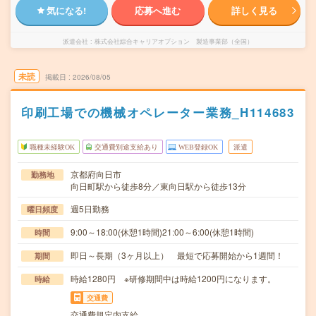
気になる!
応募へ進む
詳しく見る
派遣会社
株式会社綜合キャリアオプション 製造事業部（全国）
未読
掲載日
2026/08/05
印刷工場での機械オペレーター業務_H114683
職種未経験OK
交通費別途支給あり
WEB登録OK
派遣
京都府向日市
勤務地
向日町駅から徒歩8分／東向日駅から徒歩13分
週5日勤務
曜日頻度
9:00～18:00(休憩1時間)21:00～6:00(休憩1時間)
時間
即日～長期（3ヶ月以上） 最短で応募開始から1週間！
期間
時給1280円 ※研修期間中は時給1200円になります。
時給
交通費
交通費規定内支給