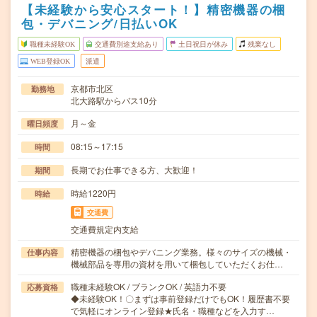
【未経験から安心スタート！】精密機器の梱
包・デバニング/日払いOK
職種未経験OK
交通費別途支給あり
土日祝日が休み
残業なし
WEB登録OK
派遣
京都市北区
勤務地
北大路駅からバス10分
月～金
曜日頻度
08:15～17:15
時間
長期でお仕事できる方、大歓迎！
期間
時給1220円
時給
交通費
交通費規定内支給
精密機器の梱包やデバニング業務。様々のサイズの機械・
仕事内容
機械部品を専用の資材を用いて梱包していただくお仕…
職種未経験OK / ブランクOK / 英語力不要
応募資格
◆未経験OK！〇まずは事前登録だけでもOK！履歴書不要
で気軽にオンライン登録★氏名・職種などを入力す…