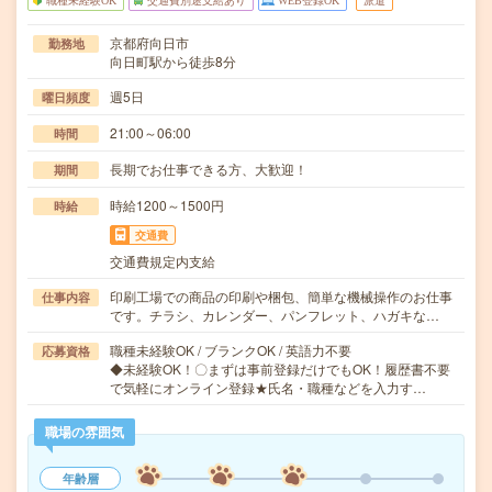
職種未経験OK
交通費別途支給あり
WEB登録OK
派遣
京都府向日市
勤務地
向日町駅から徒歩8分
週5日
曜日頻度
21:00～06:00
時間
長期でお仕事できる方、大歓迎！
期間
時給1200～1500円
時給
交通費
交通費規定内支給
印刷工場での商品の印刷や梱包、簡単な機械操作のお仕事
仕事内容
です。チラシ、カレンダー、パンフレット、ハガキな…
職種未経験OK / ブランクOK / 英語力不要
応募資格
◆未経験OK！〇まずは事前登録だけでもOK！履歴書不要
で気軽にオンライン登録★氏名・職種などを入力す…
職場の雰囲気
年齢層