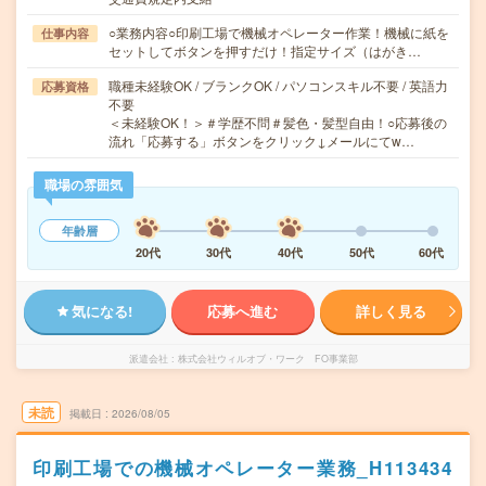
○業務内容○印刷工場で機械オペレーター作業！機械に紙を
仕事内容
セットしてボタンを押すだけ！指定サイズ（はがき…
職種未経験OK / ブランクOK / パソコンスキル不要 / 英語力
応募資格
不要
＜未経験OK！＞＃学歴不問＃髪色・髪型自由！○応募後の
流れ「応募する」ボタンをクリック↓メールにてw…
職場の雰囲気
年齢層
20代
30代
40代
50代
60代
気になる!
応募へ進む
詳しく見る
派遣会社
株式会社ウィルオブ・ワーク FO事業部
未読
掲載日
2026/08/05
印刷工場での機械オペレーター業務_H113434