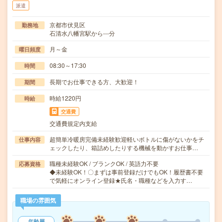
派遣
京都市伏見区
勤務地
石清水八幡宮駅から---分
月～金
曜日頻度
08:30～17:30
時間
長期でお仕事できる方、大歓迎！
期間
時給1220円
時給
交通費
交通費規定内支給
超簡単冷暖房完備未経験歓迎軽いボトルに傷がないかをチ
仕事内容
ェックしたり、箱詰めしたりする機械を動かすお仕事…
職種未経験OK / ブランクOK / 英語力不要
応募資格
◆未経験OK！〇まずは事前登録だけでもOK！履歴書不要
で気軽にオンライン登録★氏名・職種などを入力す…
職場の雰囲気
年齢層