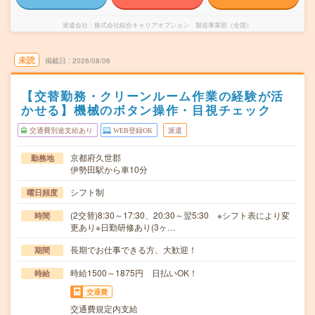
派遣会社
株式会社綜合キャリアオプション 製造事業部（全国）
未読
掲載日
2026/08/06
【交替勤務・クリーンルーム作業の経験が活
かせる】機械のボタン操作・目視チェック
交通費別途支給あり
WEB登録OK
派遣
京都府久世郡
勤務地
伊勢田駅から車10分
シフト制
曜日頻度
(2交替)8:30～17:30、20:30～翌5:30 ※シフト表により変
時間
更あり※日勤研修あり(3ヶ…
長期でお仕事できる方、大歓迎！
期間
時給1500～1875円 日払いOK！
時給
交通費
交通費規定内支給