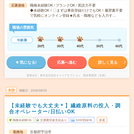
職種未経験OK / ブランクOK / 英語力不要
応募資格
◆未経験OK！〇まずは事前登録だけでもOK！履歴書不要
で気軽にオンライン登録★氏名・職種などを入力す…
職場の雰囲気
年齢層
20代
30代
40代
50代
60代
気になる!
応募へ進む
詳しく見る
派遣会社
株式会社綜合キャリアオプション 製造事業部（全国）
未読
掲載日
2026/08/05
【未経験でも大丈夫＊】繊維原料の投入・調
合オペレーター/日払いOK
職種未経験OK
交通費別途支給あり
WEB登録OK
派遣
京都府宇治市
勤務地