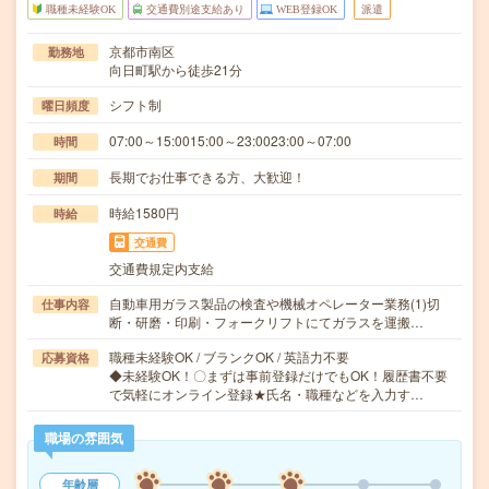
職種未経験OK
交通費別途支給あり
WEB登録OK
派遣
京都市南区
勤務地
向日町駅から徒歩21分
シフト制
曜日頻度
07:00～15:0015:00～23:0023:00～07:00
時間
長期でお仕事できる方、大歓迎！
期間
時給1580円
時給
交通費
交通費規定内支給
自動車用ガラス製品の検査や機械オペレーター業務(1)切
仕事内容
断・研磨・印刷・フォークリフトにてガラスを運搬…
職種未経験OK / ブランクOK / 英語力不要
応募資格
◆未経験OK！〇まずは事前登録だけでもOK！履歴書不要
で気軽にオンライン登録★氏名・職種などを入力す…
職場の雰囲気
年齢層