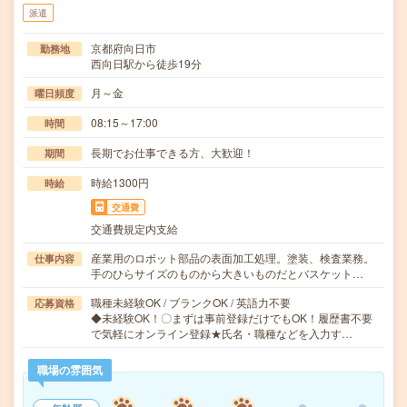
派遣
京都府向日市
勤務地
西向日駅から徒歩19分
月～金
曜日頻度
08:15～17:00
時間
長期でお仕事できる方、大歓迎！
期間
時給1300円
時給
交通費
交通費規定内支給
産業用のロボット部品の表面加工処理。塗装、検査業務。
仕事内容
手のひらサイズのものから大きいものだとバスケット…
職種未経験OK / ブランクOK / 英語力不要
応募資格
◆未経験OK！〇まずは事前登録だけでもOK！履歴書不要
で気軽にオンライン登録★氏名・職種などを入力す…
職場の雰囲気