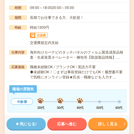
09:00～18:0020:00～05:00
時間
長期でお仕事できる方、大歓迎！
期間
時給1300円
時給
交通費
交通費規定内支給
海外向けカーナビのタッチパネルのフィルム製造成形品検
仕事内容
査・生産装置オペレーター・梱包等【取扱製品情報】…
職種未経験OK / ブランクOK / 英語力不要
応募資格
◆未経験OK！〇まずは事前登録だけでもOK！履歴書不要
で気軽にオンライン登録★氏名・職種などを入力す…
職場の雰囲気
年齢層
20代
30代
40代
50代
60代
気になる!
応募へ進む
詳しく見る