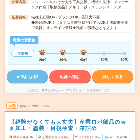
マシニングのつけかえや工具交換、機械の洗浄・メンテナ
仕事内容
ンス作業【取扱製品】アルミ・鉄・ステンレス・チタ…
職種未経験OK / ブランクOK / 英語力不要
応募資格
◆未経験OK！〇まずは事前登録だけでもOK！履歴書不要
で気軽にオンライン登録★氏名・職種などを入力す…
職場の雰囲気
年齢層
20代
30代
40代
50代
60代
気になる!
応募へ進む
詳しく見る
派遣会社
株式会社綜合キャリアオプション 製造事業部（全国）
未読
掲載日
2026/08/05
【経験がなくても大丈夫】産業ロボ部品の表
面加工・塗装・目視検査・箱詰め
職種未経験OK
交通費別途支給あり
土日祝日が休み
WEB登録OK