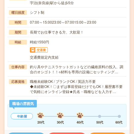
宇治(奈良線)駅から徒歩5分
シフト制
曜日頻度
07:00～15:0023:00～07:0015:00～23:00
時間
長期でお仕事できる方、大歓迎！
期間
時給1550円
時給
交通費
交通費規定内支給
釣り具やテニスラケットガットなどの繊維原料の投入、調
仕事内容
合のオシゴト！！○材料を専用の設備にセッティング…
職種未経験OK / ブランクOK / 英語力不要
応募資格
◆未経験OK！〇まずは事前登録だけでもOK！履歴書不要
で気軽にオンライン登録★氏名・職種などを入力す…
職場の雰囲気
年齢層
20代
30代
40代
50代
60代