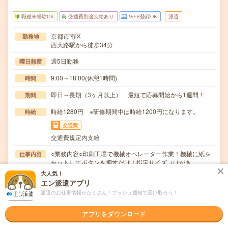
職種未経験OK
交通費別途支給あり
WEB登録OK
派遣
京都市南区
勤務地
西大路駅から徒歩34分
週5日勤務
曜日頻度
9:00～18:00(休憩1時間)
時間
即日～長期（3ヶ月以上） 最短で応募開始から1週間！
期間
時給1280円 ※研修期間中は時給1200円になります。
時給
交通費
交通費規定内支給
○業務内容○印刷工場で機械オペレーター作業！機械に紙を
仕事内容
セットしてボタンを押すだけ！指定サイズ（はがき…
大人気！
職種未経験OK / ブランクOK / パソコンスキル不要 / 英語力
応募資格
エン派遣アプリ
不要
派遣のお仕事情報がたくさん！プッシュ通知で受け取ろう！
＜未経験OK！＞＃学歴不問＃髪色・髪型自由！○応募後の
流れ「応募する」ボタンをクリック↓メールにてw…
アプリをダウンロード
職場の雰囲気