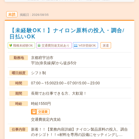
未読
掲載日
2026/08/05
【未経験OK！】ナイロン原料の投入・調合/
日払いOK
職種未経験OK
交通費別途支給あり
WEB登録OK
派遣
京都府宇治市
勤務地
宇治(奈良線)駅から徒歩5分
シフト制
曜日頻度
07:00～15:0023:00～07:0015:00～23:00
時間
長期でお仕事できる方、大歓迎！
期間
時給1550円
時給
交通費
交通費規定内支給
新着！！【業務内容詳細】ナイロン製品原料の投入、調合
仕事内容
のオシゴト！！○材料を専用の設備にセッティングし…