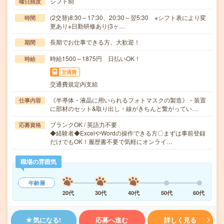
シフト制
曜日頻度
(2交替)8:30～17:30、20:30～翌5:30 ※シフト表により変
時間
更あり※日勤研修あり(3ヶ…
長期でお仕事できる方、大歓迎！
期間
時給1500～1875円 日払いOK！
時給
交通費
交通費規定内支給
《半導体・液晶に用いられるフォトマスクの製造》・装置
仕事内容
に部材のセット&取り出し・線がきちんと繋がってい…
ブランクOK / 英語力不要
応募資格
◆経験者◆ExcelやWordの操作できる方〇まずは事前登録
だけでもOK！履歴書不要で気軽にオンライ…
職場の雰囲気
年齢層
20代
30代
40代
50代
60代
気になる!
応募へ進む
詳しく見る