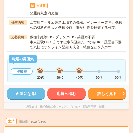
交通費
交通費規定内支給
工業用フィルム製造工場での機械オペレーター業務。機械
仕事内容
への材料の投入と機械操作、細かい物を検査する作業…
職種未経験OK / ブランクOK / 英語力不要
応募資格
◆未経験OK！〇まずは事前登録だけでもOK！履歴書不要
で気軽にオンライン登録★氏名・職種などを入力す…
職場の雰囲気
年齢層
20代
30代
40代
50代
60代
気になる!
応募へ進む
詳しく見る
派遣会社
株式会社綜合キャリアオプション 製造事業部（全国）
未読
掲載日
2026/08/05