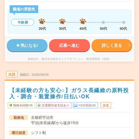
職場の雰囲気
年齢層
20代
30代
40代
50代
60代
気になる!
応募へ進む
詳しく見る
派遣会社
株式会社綜合キャリアオプション 製造事業部（全国）
未読
掲載日
2026/08/05
【未経験の方も安心○】ガラス長繊維の原料投
入・調合・装置操作/日払いOK
職種未経験OK
交通費別途支給あり
WEB登録OK
派遣
京都府宇治市
勤務地
宇治(奈良線)駅から徒歩15分
シフト制
曜日頻度