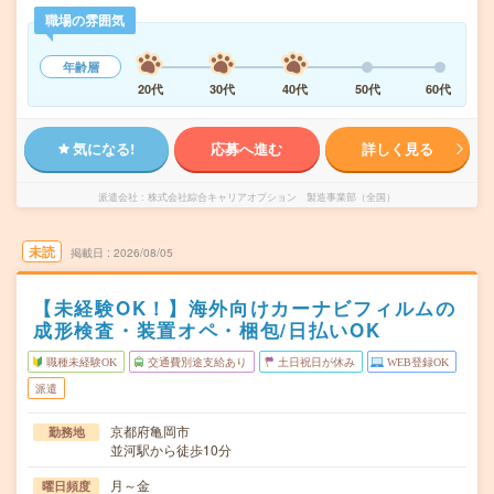
職場の雰囲気
年齢層
20代
30代
40代
50代
60代
気になる!
応募へ進む
詳しく見る
派遣会社
株式会社綜合キャリアオプション 製造事業部（全国）
未読
掲載日
2026/08/05
【未経験OK！】海外向けカーナビフィルムの
成形検査・装置オペ・梱包/日払いOK
職種未経験OK
交通費別途支給あり
土日祝日が休み
WEB登録OK
派遣
京都府亀岡市
勤務地
並河駅から徒歩10分
月～金
曜日頻度