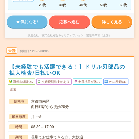
20代
30代
40代
50代
60代
気になる!
応募へ進む
詳しく見る
派遣会社
株式会社綜合キャリアオプション 製造事業部（全国）
未読
掲載日
2026/08/05
【未経験でも活躍できる！】ドリル刃部品の
拡大検査/日払いOK
職種未経験OK
交通費別途支給あり
土日祝日が休み
WEB登録OK
派遣
京都市南区
勤務地
向日町駅から徒歩20分
月～金
曜日頻度
08:30～17:00
時間
長期でお仕事できる方、大歓迎！
期間