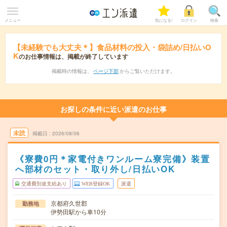
メニュー
気になる!
ログイン
検索
【未経験でも大丈夫＊】食品材料の投入・袋詰め/日払いO
K
のお仕事情報は、掲載が終了しています
掲載時の情報は、
ページ下部
からご覧いただけます。
お探しの条件に近い派遣のお仕事
未読
掲載日
2026/08/06
《寮費0円＊家電付きワンルーム寮完備》装置
へ部材のセット・取り外し/日払いOK
交通費別途支給あり
WEB登録OK
派遣
京都府久世郡
勤務地
伊勢田駅から車10分