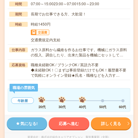
07:00～15:0023:00～07:0015:00～23:00
時間
長期でお仕事できる方、大歓迎！
期間
時給1450円
時給
交通費
交通費規定内支給
ガラス原料から繊維を作るお仕事です。機械にガラス原料
仕事内容
の投入、調合したり、出来た製品を機械にセットして…
職種未経験OK / ブランクOK / 英語力不要
応募資格
◆未経験OK！〇まずは事前登録だけでもOK！履歴書不要
で気軽にオンライン登録★氏名・職種などを入力す…
職場の雰囲気
年齢層
20代
30代
40代
50代
60代
気になる!
応募へ進む
詳しく見る
派遣会社
株式会社綜合キャリアオプション 製造事業部（全国）