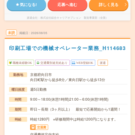
気になる!
応募へ進む
詳しく見る
派遣会社
株式会社綜合キャリアオプション 製造事業部（全国）
未読
掲載日
2026/08/05
印刷工場での機械オペレーター業務_H114683
職種未経験OK
交通費別途支給あり
WEB登録OK
派遣
京都府向日市
勤務地
向日町駅から徒歩8分／東向日駅から徒歩13分
週5日勤務
曜日頻度
9:00～18:00(休憩1時間)21:00～6:00(休憩1時間)
時間
即日～長期（3ヶ月以上） 最短で応募開始から1週間！
期間
時給1280円 ※研修期間中は時給1200円になります。
時給
交通費
交通費規定内支給