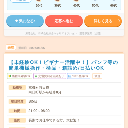
20代
30代
40代
50代
60代
気になる!
応募へ進む
詳しく見る
派遣会社
株式会社綜合キャリアオプション 製造事業部（全国）
未読
掲載日
2026/08/05
【未経験OK！ビギナー活躍中！】パンフ等の
簡単機械操作・検品・箱詰め/日払いOK
職種未経験OK
交通費別途支給あり
WEB登録OK
派遣
京都府向日市
勤務地
向日町駅から徒歩8分
週5日
曜日頻度
21:00～06:00
時間
長期でお仕事できる方、大歓迎！
期間