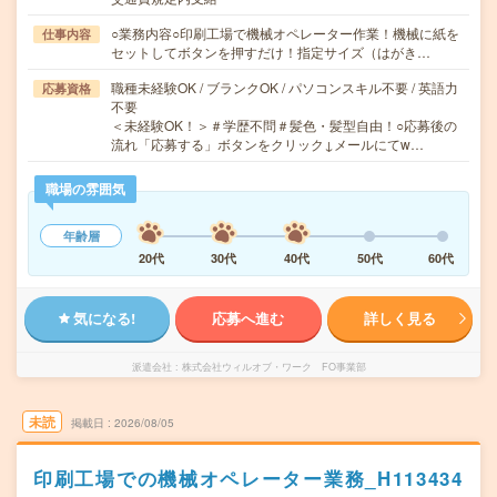
○業務内容○印刷工場で機械オペレーター作業！機械に紙を
仕事内容
セットしてボタンを押すだけ！指定サイズ（はがき…
職種未経験OK / ブランクOK / パソコンスキル不要 / 英語力
応募資格
不要
＜未経験OK！＞＃学歴不問＃髪色・髪型自由！○応募後の
流れ「応募する」ボタンをクリック↓メールにてw…
職場の雰囲気
年齢層
20代
30代
40代
50代
60代
気になる!
応募へ進む
詳しく見る
派遣会社
株式会社ウィルオブ・ワーク FO事業部
未読
掲載日
2026/08/05
印刷工場での機械オペレーター業務_H113434