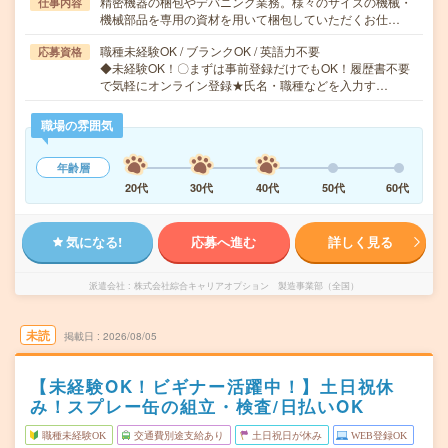
精密機器の梱包やデバニング業務。様々のサイズの機械・
仕事内容
機械部品を専用の資材を用いて梱包していただくお仕…
職種未経験OK / ブランクOK / 英語力不要
応募資格
◆未経験OK！〇まずは事前登録だけでもOK！履歴書不要
で気軽にオンライン登録★氏名・職種などを入力す…
職場の雰囲気
年齢層
20代
30代
40代
50代
60代
気になる!
応募へ進む
詳しく見る
派遣会社
株式会社綜合キャリアオプション 製造事業部（全国）
未読
掲載日
2026/08/05
【未経験OK！ビギナー活躍中！】土日祝休
み！スプレー缶の組立・検査/日払いOK
職種未経験OK
交通費別途支給あり
土日祝日が休み
WEB登録OK