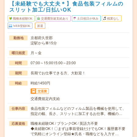
【未経験でも大丈夫＊】食品包装フィルムの
スリット加工/日払いOK
職種未経験OK
交通費別途支給あり
土日祝日が休み
残業なし
WEB登録OK
派遣
京都府久世郡
勤務地
淀駅から車15分
月～金
曜日頻度
07:00～15:0015:00～23:00
時間
長期でお仕事できる方、大歓迎！
期間
時給1450円
時給
交通費
交通費規定内支給
食品包装フィルムなどのフィルム製品を機械を使用して、
仕事内容
指定の幅、長さ、スリットに加工するお仕事。機械の…
職種未経験OK / ブランクOK / 英語力不要
応募資格
◆未経験OK！〇まずは事前登録だけでもOK！履歴書不要
で気軽にオンライン登録★氏名・職種などを入力す…