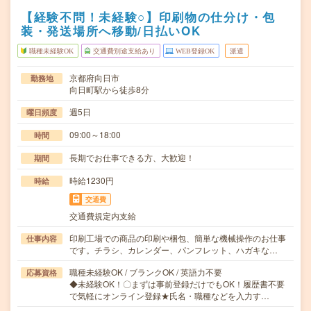
【経験不問！未経験○】印刷物の仕分け・包
装・発送場所へ移動/日払いOK
職種未経験OK
交通費別途支給あり
WEB登録OK
派遣
京都府向日市
勤務地
向日町駅から徒歩8分
週5日
曜日頻度
09:00～18:00
時間
長期でお仕事できる方、大歓迎！
期間
時給1230円
時給
交通費
交通費規定内支給
印刷工場での商品の印刷や梱包、簡単な機械操作のお仕事
仕事内容
です。チラシ、カレンダー、パンフレット、ハガキな…
職種未経験OK / ブランクOK / 英語力不要
応募資格
◆未経験OK！〇まずは事前登録だけでもOK！履歴書不要
で気軽にオンライン登録★氏名・職種などを入力す…