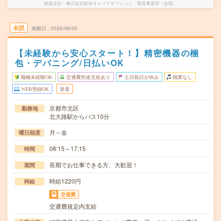
派遣会社
株式会社綜合キャリアオプション 製造事業部（全国）
未読
掲載日
2026/08/05
【未経験から安心スタート！】精密機器の梱
包・デバニング/日払いOK
職種未経験OK
交通費別途支給あり
土日祝日が休み
残業なし
WEB登録OK
派遣
京都市北区
勤務地
北大路駅からバス10分
月～金
曜日頻度
08:15～17:15
時間
長期でお仕事できる方、大歓迎！
期間
時給1220円
時給
交通費
交通費規定内支給