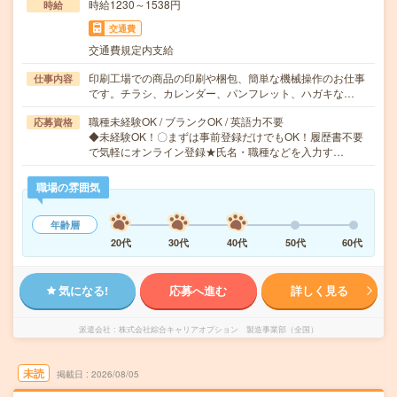
時給1230～1538円
時給
交通費
交通費規定内支給
印刷工場での商品の印刷や梱包、簡単な機械操作のお仕事
仕事内容
です。チラシ、カレンダー、パンフレット、ハガキな…
職種未経験OK / ブランクOK / 英語力不要
応募資格
◆未経験OK！〇まずは事前登録だけでもOK！履歴書不要
で気軽にオンライン登録★氏名・職種などを入力す…
職場の雰囲気
年齢層
20代
30代
40代
50代
60代
気になる!
応募へ進む
詳しく見る
派遣会社
株式会社綜合キャリアオプション 製造事業部（全国）
未読
掲載日
2026/08/05