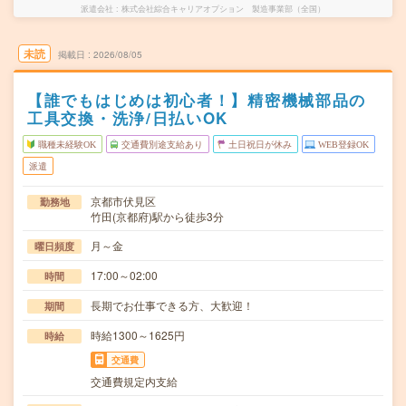
派遣会社
株式会社綜合キャリアオプション 製造事業部（全国）
未読
掲載日
2026/08/05
【誰でもはじめは初心者！】精密機械部品の
工具交換・洗浄/日払いOK
職種未経験OK
交通費別途支給あり
土日祝日が休み
WEB登録OK
派遣
京都市伏見区
勤務地
竹田(京都府)駅から徒歩3分
月～金
曜日頻度
17:00～02:00
時間
長期でお仕事できる方、大歓迎！
期間
時給1300～1625円
時給
交通費
交通費規定内支給