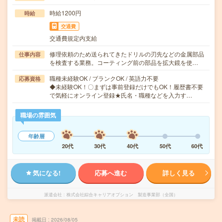
時給1200円
時給
交通費
交通費規定内支給
修理依頼のため送られてきたドリルの刃先などの金属部品
仕事内容
を検査する業務。コーティング前の部品を拡大鏡を使…
職種未経験OK / ブランクOK / 英語力不要
応募資格
◆未経験OK！〇まずは事前登録だけでもOK！履歴書不要
で気軽にオンライン登録★氏名・職種などを入力す…
職場の雰囲気
年齢層
20代
30代
40代
50代
60代
気になる!
応募へ進む
詳しく見る
派遣会社
株式会社綜合キャリアオプション 製造事業部（全国）
未読
掲載日
2026/08/05