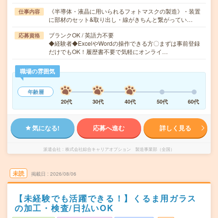
《半導体・液晶に用いられるフォトマスクの製造》・装置
仕事内容
に部材のセット&取り出し・線がきちんと繋がってい…
ブランクOK / 英語力不要
応募資格
◆経験者◆ExcelやWordの操作できる方〇まずは事前登録
だけでもOK！履歴書不要で気軽にオンライ…
職場の雰囲気
年齢層
20代
30代
40代
50代
60代
気になる!
応募へ進む
詳しく見る
派遣会社
株式会社綜合キャリアオプション 製造事業部（全国）
未読
掲載日
2026/08/06
【未経験でも活躍できる！】くるま用ガラス
の加工・検査/日払いOK