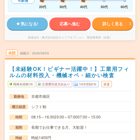
年齢層
20代
30代
40代
50代
60代
気になる!
応募へ進む
詳しく見る
派遣会社
株式会社綜合キャリアオプション 製造事業部（全国）
未読
掲載日
2026/08/05
【未経験OK！ビギナー活躍中！】工業用フィ
ルムの材料投入・機械オペ・細かい検査
職種未経験OK
交通費別途支給あり
WEB登録OK
派遣
京都市南区
勤務地
シフト制
曜日頻度
08:15～16:3023:00～07:0007:00～15:00
時間
長期でお仕事できる方、大歓迎！
期間
時給1400円
時給