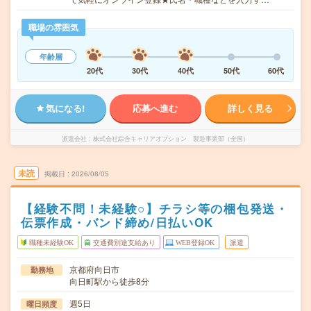
職場の雰囲気
年齢層
20代
30代
40代
50代
60代
気になる!
応募へ進む
詳しく見る
派遣会社
株式会社綜合キャリアオプション 製造事業部（全国）
未読
掲載日
2026/08/05
【経験不問！未経験○】チラシ等の梱包発送・
伝票作成・バンド締め/日払いOK
職種未経験OK
交通費別途支給あり
WEB登録OK
派遣
京都府向日市
勤務地
向日町駅から徒歩8分
週5日
曜日頻度