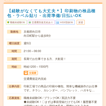
【経験がなくても大丈夫＊】印刷物の検品梱
包・ラベル貼り・出荷準備/日払いOK
職種未経験OK
交通費別途支給あり
WEB登録OK
派遣
京都府向日市
勤務地
向日町駅から徒歩8分
週5日
曜日頻度
21:00～06:00
時間
長期でお仕事できる方、大歓迎！
期間
時給1200～1500円
時給
交通費
交通費規定内支給
印刷工場での商品の印刷や梱包、簡単な機械操作のお仕事
仕事内容
です。チラシ、カレンダー、パンフレット、ハガキな…
職種未経験OK / ブランクOK / 英語力不要
応募資格
◆未経験OK！〇まずは事前登録だけでもOK！履歴書不要
で気軽にオンライン登録★氏名・職種などを入力す…