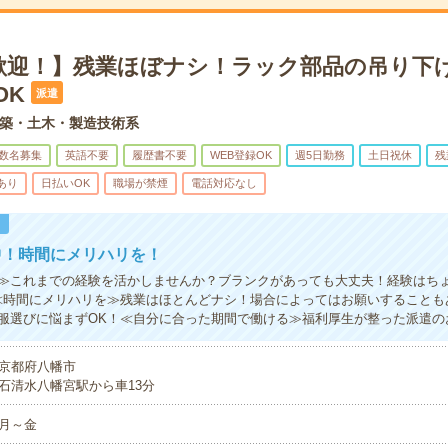
歓迎！】残業ほぼナシ！ラック部品の吊り下
OK
派遣
築・土木・製造技術系
数名募集
英語不要
履歴書不要
WEB登録OK
週5日勤務
土日祝休
残
あり
日払いOK
職場が禁煙
電話対応なし
！
中！時間にメリハリを！
≫これまでの経験を活かしませんか？ブランクがあっても大丈夫！経験はち
≪時間にメリハリを≫残業はほとんどナシ！場合によってはお願いすることも
服選びに悩まずOK！≪自分に合った期間で働ける≫福利厚生が整った派遣の
京都府八幡市
石清水八幡宮駅から車13分
月～金