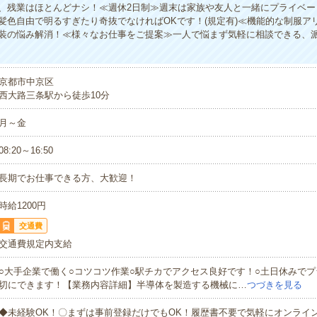
、残業はほとんどナシ！≪週休2日制≫週末は家族や友人と一緒にプライベー
髪色自由で明るすぎたり奇抜でなければOKです！(規定有)≪機能的な制服ア
装の悩み解消！≪様々なお仕事をご提案≫一人で悩まず気軽に相談できる、
京都市中京区
西大路三条駅から徒歩10分
月～金
08:20～16:50
長期でお仕事できる方、大歓迎！
時給1200円
交通費
交通費規定内支給
○大手企業で働く○コツコツ作業○駅チカでアクセス良好です！○土日休みで
切にできます！【業務内容詳細】半導体を製造する機械に…
つづきを見る
◆未経験OK！〇まずは事前登録だけでもOK！履歴書不要で気軽にオンライ