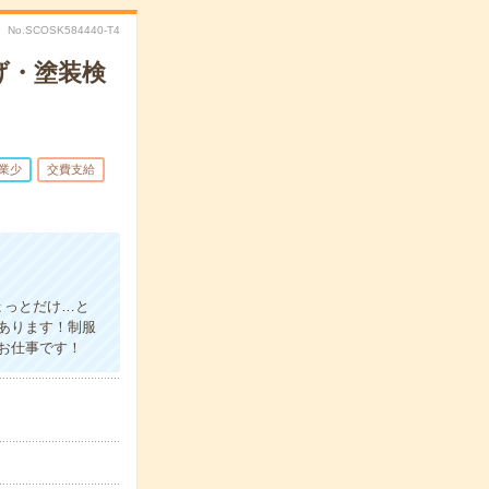
No.SCOSK584440-T4
げ・塗装検
業少
交費支給
ょっとだけ…と
あります！制服
お仕事です！