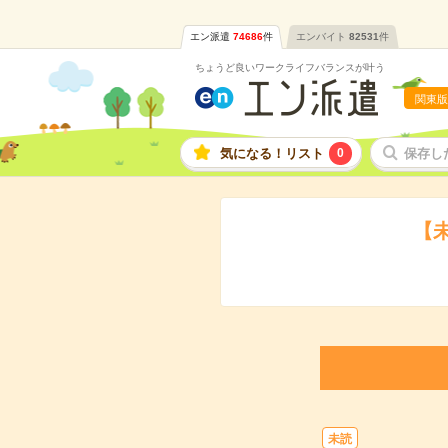
エン派遣
74686
件
エンバイト
82531
件
ちょうど良いワークライフバランスが叶う
関東版
気になる！リスト
0
保存し
【
未読