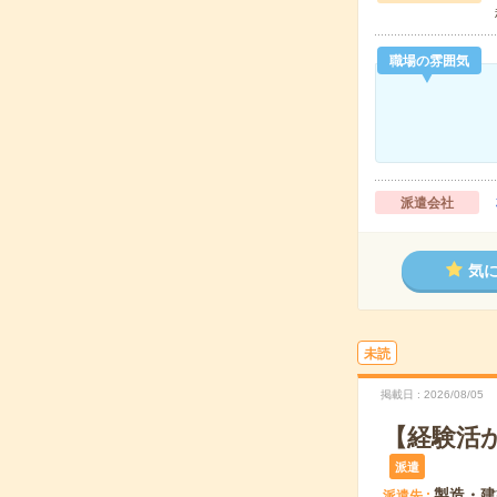
職場の雰囲気
派遣会社
気
未読
掲載日
2026/08/05
【経験活
派遣
製造・建
派遣先