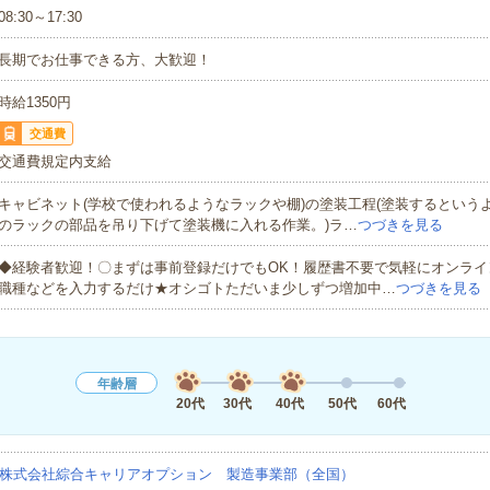
08:30～17:30
長期でお仕事できる方、大歓迎！
時給1350円
交通費
交通費規定内支給
キャビネット(学校で使われるようなラックや棚)の塗装工程(塗装するという
のラックの部品を吊り下げて塗装機に入れる作業。)ラ…
つづきを見る
◆経験者歓迎！〇まずは事前登録だけでもOK！履歴書不要で気軽にオンライ
職種などを入力するだけ★オシゴトただいま少しずつ増加中…
つづきを見る
年齢層
20代
30代
40代
50代
60代
株式会社綜合キャリアオプション 製造事業部（全国）