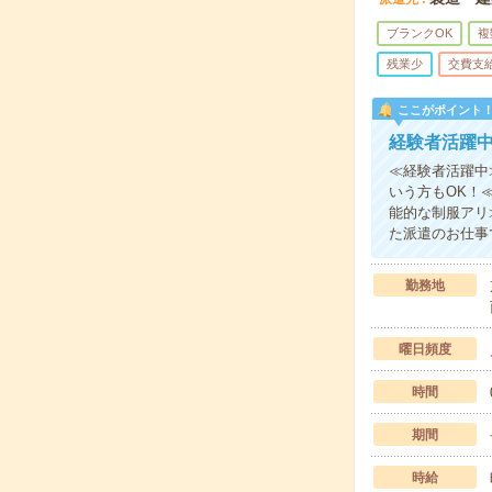
ブランクOK
複
残業少
交費支
ここがポイント
経験者活躍
≪経験者活躍中
いう方もOK！
能的な制服アリ
た派遣のお仕事
勤務地
曜日頻度
時間
期間
時給