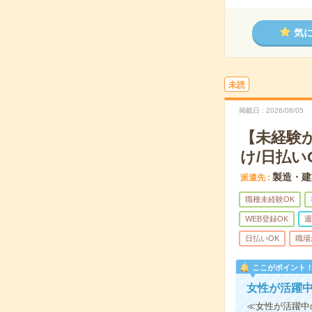
気
未読
掲載日
2026/08/05
【未経験
け/日払い
製造・建
派遣先
職種未経験OK
WEB登録OK
週
日払いOK
職場
ここがポイント
女性が活躍
≪女性が活躍中