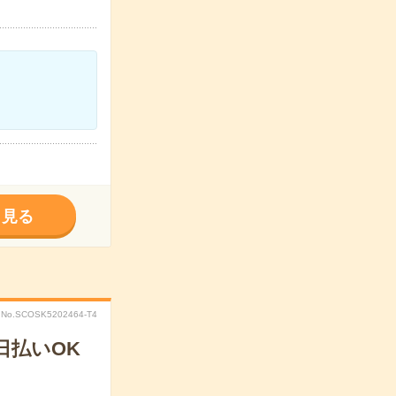
く見る
No.SCOSK5202464-T4
日払いOK