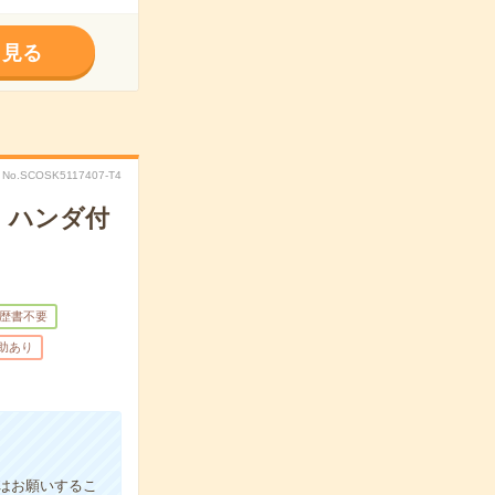
く見る
No.SCOSK5117407-T4
・ハンダ付
歴書不要
補助あり
はお願いするこ