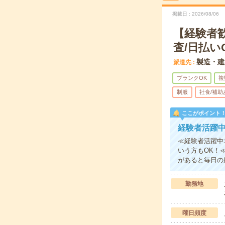
掲載日
2026/08/06
【経験者
査/日払い
製造・建
派遣先
ブランクOK
複
制服
社食/補助
ここがポイント
経験者活躍
≪経験者活躍中
いう方もOK！
があると毎日の
勤務地
曜日頻度