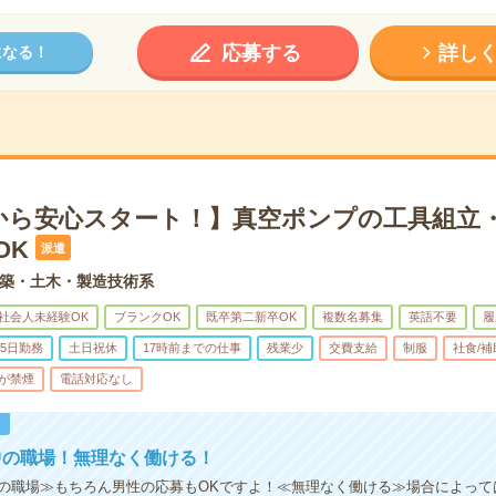
応募する
詳し
になる！
から安心スタート！】真空ポンプの工具組立
OK
派遣
築・土木・製造技術系
社会人未経験OK
ブランクOK
既卒第二新卒OK
複数名募集
英語不要
履
5日勤務
土日祝休
17時前までの仕事
残業少
交費支給
制服
社食/
が禁煙
電話対応なし
！
中の職場！無理なく働ける！
の職場≫もちろん男性の応募もOKですよ！≪無理なく働ける≫場合によって