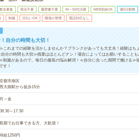
数名募集
英語不要
履歴書不要
40～50代活躍
WEB登録OK
週5日勤務
給
制服
日払いOK
職場が禁煙
電話対応なし
！
中！自分の時間も大切！
≫これまでの経験を活かしませんか？ブランクがあっても大丈夫！経験はち
≪自分の時間も大切≫残業はほとんどナシ！場合によってはお願いすることも
≫制服があるので、毎日の服装の悩み解消！≪自分に合った期間で働ける≫
です！
京都市南区
西大路駅から徒歩15分
月～金
08:30～17:30
長期でお仕事できる方、大歓迎！
時給1250円