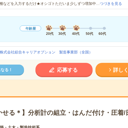
種などを入力するだけ★オシゴトただいま少しずつ増加中…
つづきを見る
年齢層
20代
30代
40代
50代
60代
株式会社綜合キャリアオプション 製造事業部（全国）
応募する
詳し
になる！
かせる＊】分析計の組立・はんだ付け・圧着/
築・土木・製造技術系