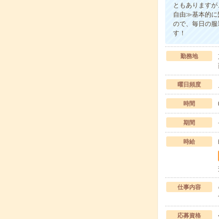
ともありますが
自由≫基本的に
ので、毎日の服
す！
勤務地
曜日頻度
時間
期間
時給
仕事内容
応募資格