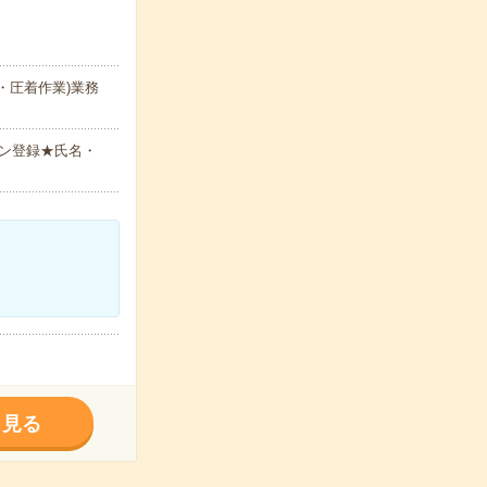
・圧着作業)業務
ン登録★氏名・
く見る