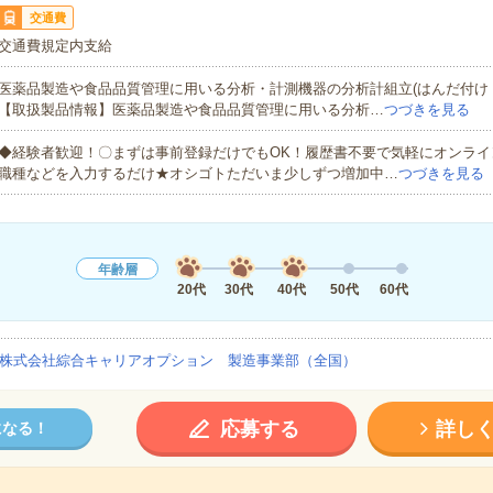
交通費
交通費規定内支給
医薬品製造や食品品質管理に用いる分析・計測機器の分析計組立(はんだ付け
【取扱製品情報】医薬品製造や食品品質管理に用いる分析…
つづきを見る
◆経験者歓迎！〇まずは事前登録だけでもOK！履歴書不要で気軽にオンライ
職種などを入力するだけ★オシゴトただいま少しずつ増加中…
つづきを見る
年齢層
20代
30代
40代
50代
60代
株式会社綜合キャリアオプション 製造事業部（全国）
応募する
詳し
になる！