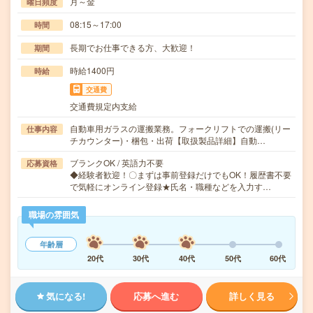
月～金
曜日頻度
08:15～17:00
時間
長期でお仕事できる方、大歓迎！
期間
時給1400円
時給
交通費
交通費規定内支給
自動車用ガラスの運搬業務。フォークリフトでの運搬(リー
仕事内容
チカウンター)・梱包・出荷【取扱製品詳細】自動…
ブランクOK / 英語力不要
応募資格
◆経験者歓迎！〇まずは事前登録だけでもOK！履歴書不要
で気軽にオンライン登録★氏名・職種などを入力す…
職場の雰囲気
年齢層
20代
30代
40代
50代
60代
気になる!
応募へ進む
詳しく見る