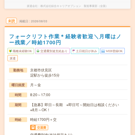
派遣会社
株式会社綜合キャリアオプション 製造事業部（全国）
未読
掲載日
2026/08/03
フォークリフト作業＊経験者歓迎＼月曜はノ
ー残業／時給1700円
職種未経験OK
交通費別途支給あり
土日祝日が休み
WEB登録OK
派遣
京都市伏見区
勤務地
淀駅から徒歩15分
月～金
曜日頻度
8:20～17:00
時間
【急募】即日～長期 ※即日可～開始日は相談ください
期間
※8月～OK！
時給1700円＋交
時給
交通費
交通費別途(当社規定あり)