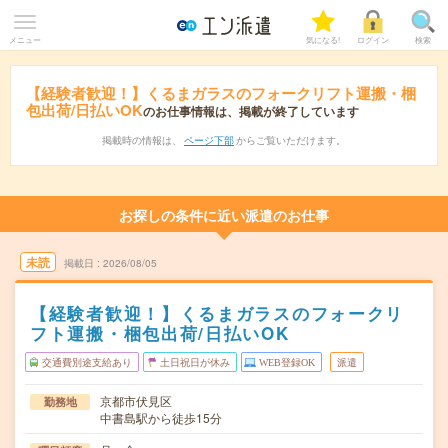
メニュー
気になる!
ログイン
検索
【経験者歓迎！】くるまガラスのフォークリフト運搬・梱
包出荷/日払いOK
のお仕事情報は、掲載が終了しています
掲載時の情報は、
ページ下部
からご覧いただけます。
お探しの条件に近い派遣のお仕事
未読
掲載日
2026/08/05
【経験者歓迎！】くるまガラスのフォークリ
フト運搬・梱包出荷/日払いOK
交通費別途支給あり
土日祝日が休み
WEB登録OK
派遣
京都市伏見区
勤務地
中書島駅から徒歩15分