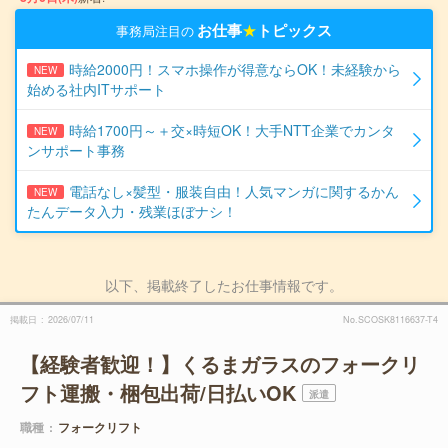
お仕事
★
トピックス
事務局注目の
時給2000円！スマホ操作が得意ならOK！未経験から
NEW
始める社内ITサポート
時給1700円～＋交×時短OK！大手NTT企業でカンタ
NEW
ンサポート事務
電話なし×髪型・服装自由！人気マンガに関するかん
NEW
たんデータ入力・残業ほぼナシ！
以下、掲載終了したお仕事情報です。
掲載日
2026/07/11
No.SCOSK8116637-T4
【経験者歓迎！】くるまガラスのフォークリ
フト運搬・梱包出荷/日払いOK
派遣
職種
フォークリフト