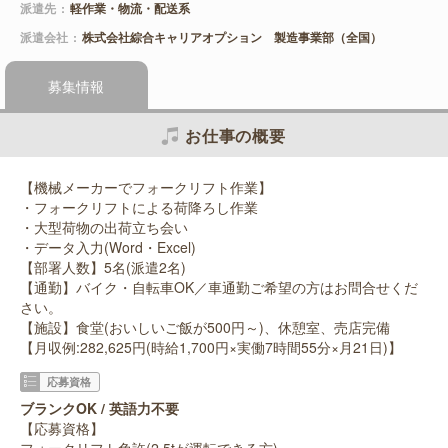
派遣先
軽作業・物流・配送系
派遣会社
株式会社綜合キャリアオプション 製造事業部（全国）
募集情報
お仕事の概要
【機械メーカーでフォークリフト作業】
・フォークリフトによる荷降ろし作業
・大型荷物の出荷立ち会い
・データ入力(Word・Excel)
【部署人数】5名(派遣2名)
【通勤】バイク・自転車OK／車通勤ご希望の方はお問合せくだ
さい。
【施設】食堂(おいしいご飯が500円～)、休憩室、売店完備
【月収例:282,625円(時給1,700円×実働7時間55分×月21日)】
応募資格
ブランクOK / 英語力不要
【応募資格】