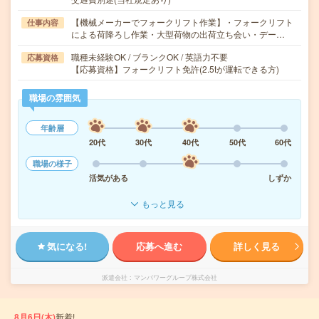
【機械メーカーでフォークリフト作業】・フォークリフト
仕事内容
による荷降ろし作業・大型荷物の出荷立ち会い・デー…
職種未経験OK / ブランクOK / 英語力不要
応募資格
【応募資格】フォークリフト免許(2.5tが運転できる方)
職場の雰囲気
年齢層
20代
30代
40代
50代
60代
職場の様子
活気がある
しずか
もっと見る
気になる!
応募へ進む
詳しく見る
派遣会社
マンパワーグループ株式会社
8月6日(木)
新着!