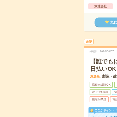
派遣会社
気
未読
掲載日
2026/08/07
【誰でも
日払いOK
製造・建
派遣先
職種未経験OK
WEB登録OK
週
職場が禁煙
電
ここがポイント