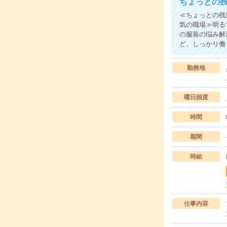
ちょっとの
≪ちょっとの残
気の職場≫明る
の服装の悩み解
ど、しっかり働
勤務地
曜日頻度
時間
期間
時給
仕事内容