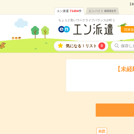
【未
エン派遣
71454
件
エンバイト
82531
件
ちょうど良いワークライフバランスが叶う
関東版
気になる！リスト
0
保存し
【未経
未読