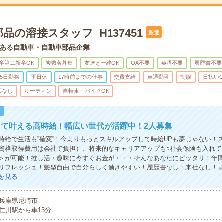
品の溶接スタッフ_H137451
派遣
ある自動車・自動車部品企業
卒第二新卒OK
複数名募集
友達と一緒OK
OA不要
英語不要
履歴書不要
5日勤務
平日休
17時前までの仕事
交費支給
車通勤可
制服
日払い
応なし
ルーティン
自転車・バイクOK
！
して叶える高時給！幅広い世代が活躍中！2人募集
時給で生活も”確変”！今よりもっとスキルアップして時給UPも夢じゃない！
資格取得費用は会社で負担）、将来的なキャリアアップも○社会保険も入れて
＞が可能！推し活・趣味に今すぐお金が・・・そんなあなたにピッタリ！年間
リフレッシュ！髪型自由で自分らしく働きやすい！履歴書なし・来社なし！ま
を見る
兵庫県尼崎市
仁川駅から車13分