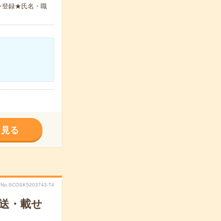
ン登録★氏名・職
く見る
No.SCOSK5203743-T4
送・載せ