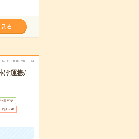
く見る
No.SCOSK579298-T4
け運搬/
歴書不要
日払いOK