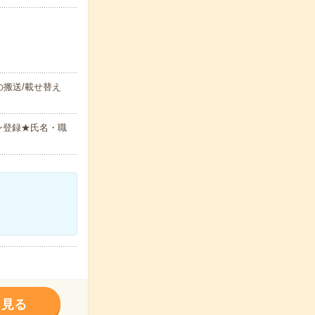
搬送/載せ替え
ン登録★氏名・職
く見る