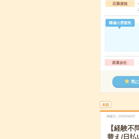
応募資格
職場の雰囲気
派遣会社
気
未読
掲載日
2026/08/07
【経験不
替え/日払