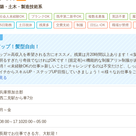
築・土木・製造技術系
社会人未経験OK
ブランクOK
既卒第二新卒OK
複数名募集
英語不要
履
5日勤務
土日祝休
残業多
交費支給
制服
日払いOK
職場が禁煙
！
アップ！髪型自由！
ップ≫高収入を希望される方にオススメ。残業は月20時間以上あります！≪
明るすぎたり奇抜でなければOKです！(規定有)≪機能的な制服アリ≫制服が
消！≪未経験OKの仕事≫新しいことにチャレンジするのは不安だけど、しっ
イチからスキルUP・ステップUP目指していきましょう！≪様々なお仕事を
見る
兵庫県加古郡
西二見駅から車7分
月～金
08:00～17:1020:00～05:00
長期でお仕事できる方、大歓迎！