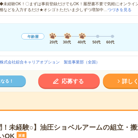
◆未経験OK！〇まずは事前登録だけでもOK！履歴書不要で気軽にオンライ
種などを入力するだけ★オシゴトただいま少しずつ増加中…
つづきを見る
年齢層
20代
30代
40代
50代
60代
株式会社綜合キャリアオプション 製造事業部（全国）
応募する
詳し
になる！
問！未経験○】油圧ショベルアームの組立・搬
いOK
派遣