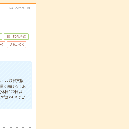
No.FAJfo280101
40～50代活躍
OK
週払いOK
スキル取得支援
長く働ける！お
休日120日以
ずはWEBでご