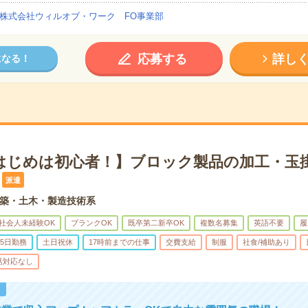
株式会社ウィルオブ・ワーク FO事業部
応募する
詳し
になる！
はじめは初心者！】ブロック製品の加工・玉掛
派遣
築・土木・製造技術系
社会人未経験OK
ブランクOK
既卒第二新卒OK
複数名募集
英語不要
履
5日勤務
土日祝休
17時前までの仕事
交費支給
制服
社食/補助あり
話対応なし
！