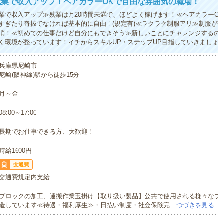
残業で収入アップ！ヘアカラーOKで自由な雰囲気の職場！
業で収入アップ≫残業は月20時間未満で、ほどよく稼げます！≪ヘアカラー
すぎたり奇抜でなければ基本的に自由！(規定有)≪ラクラク制服アリ≫制服
消！≪初めての仕事だけど自分にもできそう≫新しいことにチャレンジする
く環境が整っています！イチからスキルUP・ステップUP目指していきまし
兵庫県尼崎市
尼崎(阪神線)駅から徒歩15分
月～金
08:00～17:00
長期でお仕事できる方、大歓迎！
時給1600円
交通費
交通費規定内支給
ブロックの加工、運搬作業玉掛け【取り扱い製品】公共で使用される様々な
造しています≪待遇・福利厚生≫・日払い制度・社会保険完…
つづきを見る