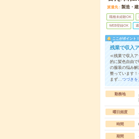
製造・建
派遣先
職種未経験OK
WEB登録OK
週
ここがポイント
残業で収入
≪残業で収入ア
的に髪色自由で
の服装の悩み解
整っています！
まず…
つづきを
勤務地
曜日頻度
時間
期間