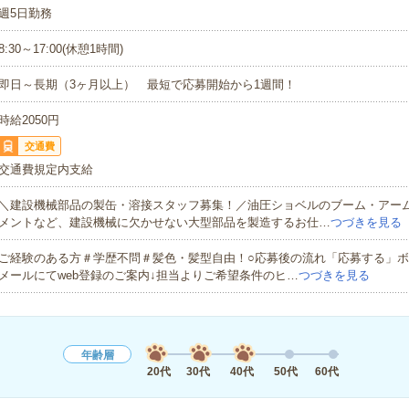
週5日勤務
8:30～17:00(休憩1時間)
即日～長期（3ヶ月以上） 最短で応募開始から1週間！
時給2050円
交通費
交通費規定内支給
＼建設機械部品の製缶・溶接スタッフ募集！／油圧ショベルのブーム・アー
メントなど、建設機械に欠かせない大型部品を製造するお仕…
つづきを見る
ご経験のある方＃学歴不問＃髪色・髪型自由！○応募後の流れ「応募する」ボ
メールにてweb登録のご案内↓担当よりご希望条件のヒ…
つづきを見る
年齢層
20代
30代
40代
50代
60代