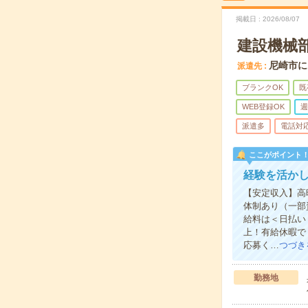
掲載日
2026/08/07
建設機械部
尼崎市に
派遣先
ブランクOK
既
WEB登録OK
週
派遣多
電話対
ここがポイント
経験を活か
【安定収入】高
体制あり（一部
給料は＜日払い
上！有給休暇で
応募く…
つづき
勤務地