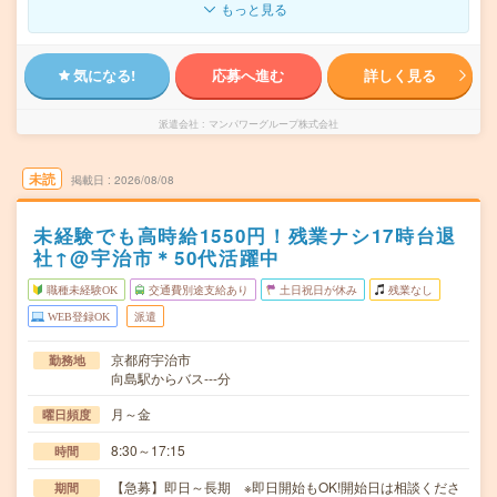
もっと見る
気になる!
応募へ進む
詳しく見る
派遣会社
マンパワーグループ株式会社
未読
掲載日
2026/08/08
未経験でも高時給1550円！残業ナシ17時台退
社↑@宇治市＊50代活躍中
職種未経験OK
交通費別途支給あり
土日祝日が休み
残業なし
WEB登録OK
派遣
京都府宇治市
勤務地
向島駅からバス---分
月～金
曜日頻度
8:30～17:15
時間
【急募】即日～長期 ※即日開始もOK!開始日は相談くださ
期間