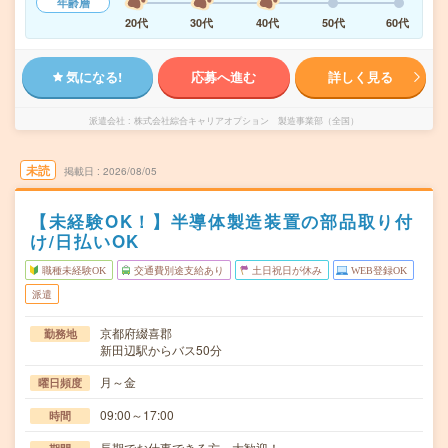
年齢層
20代
30代
40代
50代
60代
気になる!
応募へ進む
詳しく見る
派遣会社
株式会社綜合キャリアオプション 製造事業部（全国）
未読
掲載日
2026/08/05
【未経験OK！】半導体製造装置の部品取り付
け/日払いOK
職種未経験OK
交通費別途支給あり
土日祝日が休み
WEB登録OK
派遣
京都府綴喜郡
勤務地
新田辺駅からバス50分
月～金
曜日頻度
09:00～17:00
時間
長期でお仕事できる方、大歓迎！