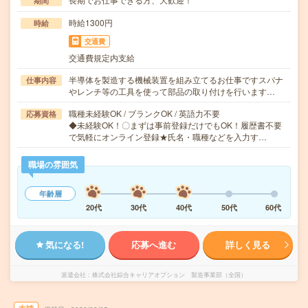
期間
時給1300円
時給
交通費
交通費規定内支給
半導体を製造する機械装置を組み立てるお仕事ですスパナ
仕事内容
やレンチ等の工具を使って部品の取り付けを行います…
職種未経験OK / ブランクOK / 英語力不要
応募資格
◆未経験OK！〇まずは事前登録だけでもOK！履歴書不要
で気軽にオンライン登録★氏名・職種などを入力す…
職場の雰囲気
年齢層
20代
30代
40代
50代
60代
気になる!
応募へ進む
詳しく見る
派遣会社
株式会社綜合キャリアオプション 製造事業部（全国）