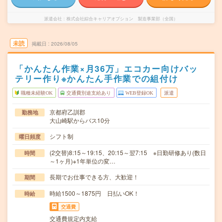
派遣会社
株式会社綜合キャリアオプション 製造事業部（全国）
未読
掲載日
2026/08/05
「かんたん作業×月36万」エコカー向けバッ
テリー作り※かんたん手作業での組付け
職種未経験OK
交通費別途支給あり
WEB登録OK
派遣
京都府乙訓郡
勤務地
大山崎駅からバス10分
シフト制
曜日頻度
(2交替)8:15～19:15、20:15～翌7:15 ※日勤研修あり(数日
時間
～1ヶ月)※1年単位の変…
長期でお仕事できる方、大歓迎！
期間
時給1500～1875円 日払いOK！
時給
交通費
交通費規定内支給