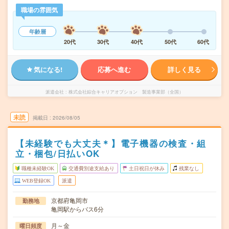
職場の雰囲気
年齢層
20代
30代
40代
50代
60代
気になる!
応募へ進む
詳しく見る
派遣会社
株式会社綜合キャリアオプション 製造事業部（全国）
未読
掲載日
2026/08/05
【未経験でも大丈夫＊】電子機器の検査・組
立・梱包/日払いOK
職種未経験OK
交通費別途支給あり
土日祝日が休み
残業なし
WEB登録OK
派遣
京都府亀岡市
勤務地
亀岡駅からバス6分
月～金
曜日頻度