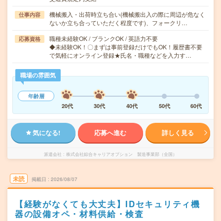
機械搬入・出荷時立ち合い(機械搬出入の際に周辺が危なく
仕事内容
ないか立ち合っていただく程度です)、フォークリ…
職種未経験OK / ブランクOK / 英語力不要
応募資格
◆未経験OK！〇まずは事前登録だけでもOK！履歴書不要
で気軽にオンライン登録★氏名・職種などを入力す…
職場の雰囲気
年齢層
20代
30代
40代
50代
60代
気になる!
応募へ進む
詳しく見る
派遣会社
株式会社綜合キャリアオプション 製造事業部（全国）
未読
掲載日
2026/08/07
【経験がなくても大丈夫】IDセキュリティ機
器の設備オペ・材料供給・検査