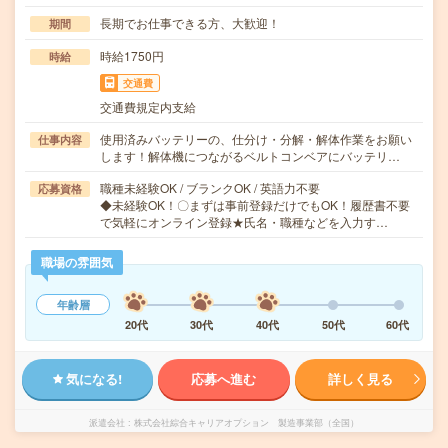
長期でお仕事できる方、大歓迎！
期間
時給1750円
時給
交通費
交通費規定内支給
使用済みバッテリーの、仕分け・分解・解体作業をお願い
仕事内容
します！解体機につながるベルトコンベアにバッテリ…
職種未経験OK / ブランクOK / 英語力不要
応募資格
◆未経験OK！〇まずは事前登録だけでもOK！履歴書不要
で気軽にオンライン登録★氏名・職種などを入力す…
職場の雰囲気
年齢層
20代
30代
40代
50代
60代
気になる!
応募へ進む
詳しく見る
派遣会社
株式会社綜合キャリアオプション 製造事業部（全国）