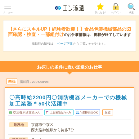
メニュー
気になる!
ログイン
検索
【さらにスキルUP！経験者歓迎！】食品包装機械部品の図
面確認・検査・一部組付け
のお仕事情報は、掲載が終了しています
掲載時の情報は、
ページ下部
からご覧いただけます。
お探しの条件に近い派遣のお仕事
未読
掲載日
2026/08/08
〇高時給2200円〇消防機器メーカーでの機械
加工業務＊50代活躍中
交通費別途支給あり
土日祝日が休み
WEB登録OK
派遣
京都市中京区
勤務地
西大路御池駅から徒歩7分