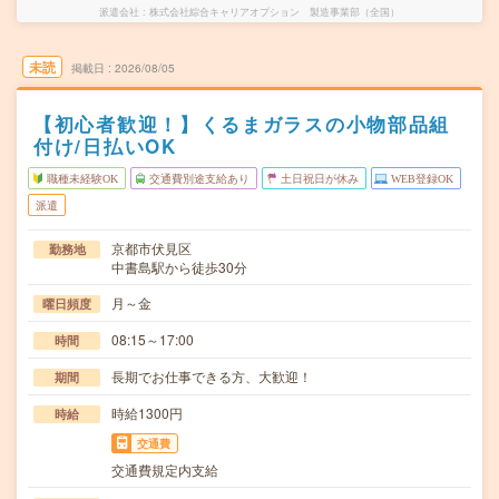
派遣会社
株式会社綜合キャリアオプション 製造事業部（全国）
未読
掲載日
2026/08/05
【初心者歓迎！】くるまガラスの小物部品組
付け/日払いOK
職種未経験OK
交通費別途支給あり
土日祝日が休み
WEB登録OK
派遣
京都市伏見区
勤務地
中書島駅から徒歩30分
月～金
曜日頻度
08:15～17:00
時間
長期でお仕事できる方、大歓迎！
期間
時給1300円
時給
交通費
交通費規定内支給