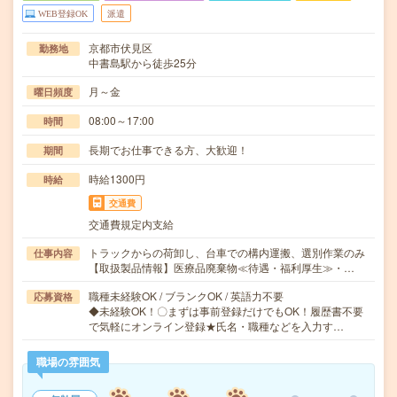
WEB登録OK
派遣
京都市伏見区
勤務地
中書島駅から徒歩25分
月～金
曜日頻度
08:00～17:00
時間
長期でお仕事できる方、大歓迎！
期間
時給1300円
時給
交通費
交通費規定内支給
トラックからの荷卸し、台車での構内運搬、選別作業のみ
仕事内容
【取扱製品情報】医療品廃棄物≪待遇・福利厚生≫・…
職種未経験OK / ブランクOK / 英語力不要
応募資格
◆未経験OK！〇まずは事前登録だけでもOK！履歴書不要
で気軽にオンライン登録★氏名・職種などを入力す…
職場の雰囲気