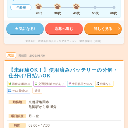
年齢層
20代
30代
40代
50代
60代
気になる!
応募へ進む
詳しく見る
派遣会社
株式会社綜合キャリアオプション 製造事業部（全国）
未読
掲載日
2026/08/06
【未経験OK！】使用済みバッテリーの分解・
仕分け/日払いOK
職種未経験OK
交通費別途支給あり
土日祝日が休み
残業なし
WEB登録OK
派遣
京都府亀岡市
勤務地
亀岡駅から車15分
月～金
曜日頻度
08:00～17:00
時間