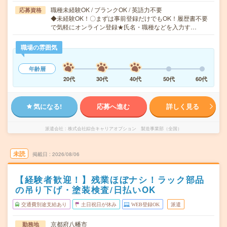
職種未経験OK / ブランクOK / 英語力不要
応募資格
◆未経験OK！〇まずは事前登録だけでもOK！履歴書不要
で気軽にオンライン登録★氏名・職種などを入力す…
職場の雰囲気
年齢層
20代
30代
40代
50代
60代
気になる!
応募へ進む
詳しく見る
派遣会社
株式会社綜合キャリアオプション 製造事業部（全国）
未読
掲載日
2026/08/06
【経験者歓迎！】残業ほぼナシ！ラック部品
の吊り下げ・塗装検査/日払いOK
交通費別途支給あり
土日祝日が休み
WEB登録OK
派遣
京都府八幡市
勤務地