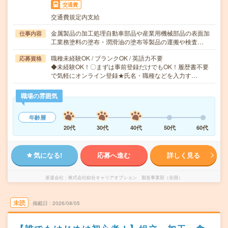
交通費
交通費規定内支給
金属製品の加工処理自動車部品や産業用機械部品の表面加
仕事内容
工業務塗料の塗布・潤滑油の塗布等製品の運搬や検査…
職種未経験OK / ブランクOK / 英語力不要
応募資格
◆未経験OK！〇まずは事前登録だけでもOK！履歴書不要
で気軽にオンライン登録★氏名・職種などを入力す…
職場の雰囲気
年齢層
20代
30代
40代
50代
60代
気になる!
応募へ進む
詳しく見る
派遣会社
株式会社綜合キャリアオプション 製造事業部（全国）
未読
掲載日
2026/08/05