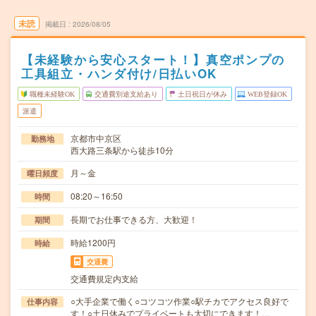
未読
掲載日
2026/08/05
【未経験から安心スタート！】真空ポンプの
工具組立・ハンダ付け/日払いOK
職種未経験OK
交通費別途支給あり
土日祝日が休み
WEB登録OK
派遣
京都市中京区
勤務地
西大路三条駅から徒歩10分
月～金
曜日頻度
08:20～16:50
時間
長期でお仕事できる方、大歓迎！
期間
時給1200円
時給
交通費
交通費規定内支給
○大手企業で働く○コツコツ作業○駅チカでアクセス良好で
仕事内容
す！○土日休みでプライベートも大切にできます！…