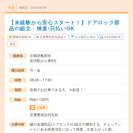
未読
掲載日
2026/08/06
【未経験から安心スタート！】ドアロック部
品の組立・検査/日払いOK
職種未経験OK
交通費別途支給あり
土日祝日が休み
WEB登録OK
派遣
京都府亀岡市
勤務地
並河駅から車6分
月～金
曜日頻度
08:45～17:30
時間
長期でお仕事できる方、大歓迎！
期間
時給1130円
時給
交通費
交通費規定内支給
鍵の金属部品(ドアロック)の組立や梱包する、チェックシ
仕事内容
ートにある検査項目に沿って検査、出来上がった製…