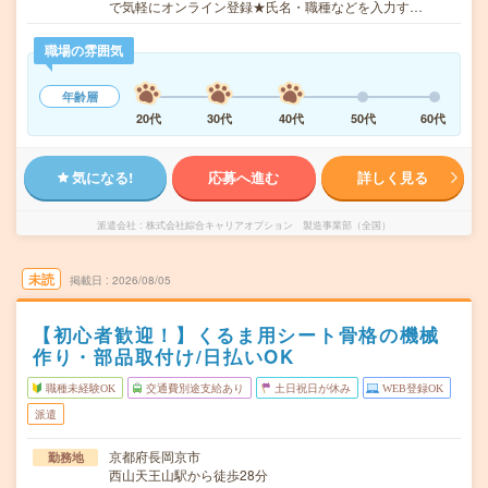
で気軽にオンライン登録★氏名・職種などを入力す…
職場の雰囲気
年齢層
20代
30代
40代
50代
60代
気になる!
応募へ進む
詳しく見る
派遣会社
株式会社綜合キャリアオプション 製造事業部（全国）
未読
掲載日
2026/08/05
【初心者歓迎！】くるま用シート骨格の機械
作り・部品取付け/日払いOK
職種未経験OK
交通費別途支給あり
土日祝日が休み
WEB登録OK
派遣
京都府長岡京市
勤務地
西山天王山駅から徒歩28分