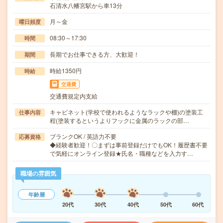
石清水八幡宮駅から車13分
月～金
曜日頻度
08:30～17:30
時間
長期でお仕事できる方、大歓迎！
期間
時給1350円
時給
交通費
交通費規定内支給
キャビネット(学校で使われるようなラックや棚)の塗装工
仕事内容
程(塗装するというよりフックに金属のラックの部…
ブランクOK / 英語力不要
応募資格
◆経験者歓迎！〇まずは事前登録だけでもOK！履歴書不要
で気軽にオンライン登録★氏名・職種などを入力す…
職場の雰囲気
年齢層
20代
30代
40代
50代
60代