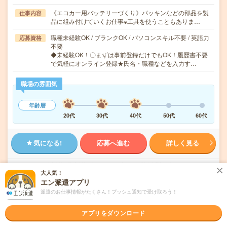
《エコカー用バッテリーづくり》パッキンなどの部品を製
仕事内容
品に組み付けていくお仕事※工具を使うこともありま…
職種未経験OK / ブランクOK / パソコンスキル不要 / 英語力
応募資格
不要
◆未経験OK！〇まずは事前登録だけでもOK！履歴書不要
で気軽にオンライン登録★氏名・職種などを入力す…
職場の雰囲気
年齢層
20代
30代
40代
50代
60代
気になる!
応募へ進む
詳しく見る
派遣会社
株式会社綜合キャリアオプション 製造事業部（全国）
大人気！
エン派遣アプリ
未読
掲載日
2026/08/05
派遣のお仕事情報がたくさん！プッシュ通知で受け取ろう！
アプリをダウンロード
【経験者×ブラッシュUP！】食品包装機械部
品の図面確認・検査・一部組付け