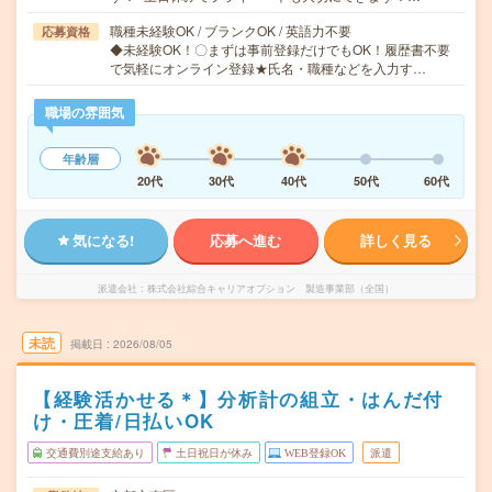
職種未経験OK / ブランクOK / 英語力不要
応募資格
◆未経験OK！〇まずは事前登録だけでもOK！履歴書不要
で気軽にオンライン登録★氏名・職種などを入力す…
職場の雰囲気
年齢層
20代
30代
40代
50代
60代
気になる!
応募へ進む
詳しく見る
派遣会社
株式会社綜合キャリアオプション 製造事業部（全国）
未読
掲載日
2026/08/05
【経験活かせる＊】分析計の組立・はんだ付
け・圧着/日払いOK
交通費別途支給あり
土日祝日が休み
WEB登録OK
派遣