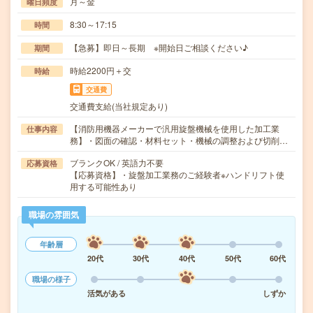
月～金
曜日頻度
8:30～17:15
時間
【急募】即日～長期 ※開始日ご相談ください♪
期間
時給2200円＋交
時給
交通費
交通費支給(当社規定あり)
【消防用機器メーカーで汎用旋盤機械を使用した加工業
仕事内容
務】・図面の確認・材料セット・機械の調整および切削…
ブランクOK / 英語力不要
応募資格
【応募資格】・旋盤加工業務のご経験者※ハンドリフト使
用する可能性あり
職場の雰囲気
年齢層
20代
30代
40代
50代
60代
職場の様子
活気がある
しずか