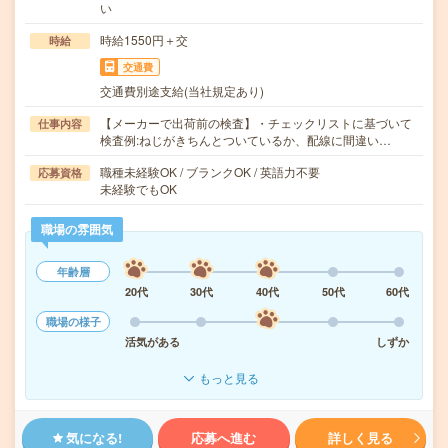
い
時給1550円＋交
時給
交通費
交通費別途支給(当社規定あり)
【メーカーで出荷前の検査】・チェックリストに基づいて
仕事内容
検査例:ねじがきちんとついているか、配線に間違い…
職種未経験OK / ブランクOK / 英語力不要
応募資格
未経験でもOK
職場の雰囲気
年齢層
20代
30代
40代
50代
60代
職場の様子
活気がある
しずか
もっと見る
気になる!
応募へ進む
詳しく見る