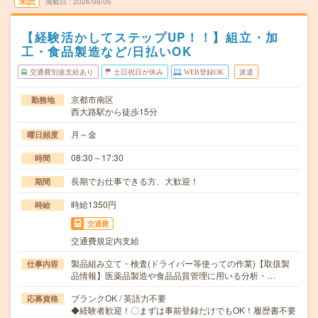
未読
掲載日
2026/08/05
【経験活かしてステップUP！！】組立・加
工・食品製造など/日払いOK
交通費別途支給あり
土日祝日が休み
WEB登録OK
派遣
京都市南区
勤務地
西大路駅から徒歩15分
月～金
曜日頻度
08:30～17:30
時間
長期でお仕事できる方、大歓迎！
期間
時給1350円
時給
交通費
交通費規定内支給
製品組み立て・検査(ドライバー等使っての作業)【取扱製
仕事内容
品情報】医薬品製造や食品品質管理に用いる分析・…
ブランクOK / 英語力不要
応募資格
◆経験者歓迎！〇まずは事前登録だけでもOK！履歴書不要