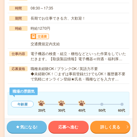
08:30～17:35
時間
長期でお仕事できる方、大歓迎！
期間
時給1270円
時給
交通費
交通費規定内支給
電子機器の検査・組立・梱包などといった作業をしていた
仕事内容
だきます。【取扱製品情報】電子機器≪待遇・福利厚…
職種未経験OK / ブランクOK / 英語力不要
応募資格
◆未経験OK！〇まずは事前登録だけでもOK！履歴書不要
で気軽にオンライン登録★氏名・職種などを入力す…
職場の雰囲気
年齢層
20代
30代
40代
50代
60代
気になる!
応募へ進む
詳しく見る