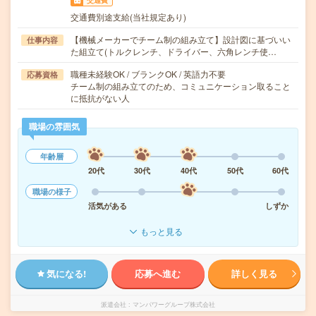
交通費
交通費別途支給(当社規定あり)
【機械メーカーでチーム制の組み立て】設計図に基づいい
仕事内容
た組立て(トルクレンチ、ドライバー、六角レンチ使…
職種未経験OK / ブランクOK / 英語力不要
応募資格
チーム制の組み立てのため、コミュニケーション取ること
に抵抗がない人
職場の雰囲気
年齢層
20代
30代
40代
50代
60代
職場の様子
活気がある
しずか
もっと見る
気になる!
応募へ進む
詳しく見る
派遣会社
マンパワーグループ株式会社