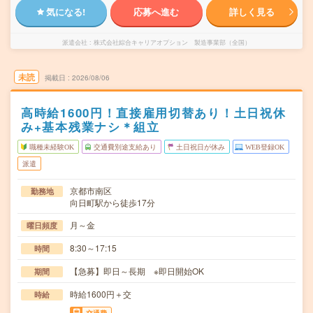
気になる!
応募へ進む
詳しく見る
派遣会社
株式会社綜合キャリアオプション 製造事業部（全国）
未読
掲載日
2026/08/06
高時給1600円！直接雇用切替あり！土日祝休
み+基本残業ナシ＊組立
職種未経験OK
交通費別途支給あり
土日祝日が休み
WEB登録OK
派遣
京都市南区
勤務地
向日町駅から徒歩17分
月～金
曜日頻度
8:30～17:15
時間
【急募】即日～長期 ※即日開始OK
期間
時給1600円＋交
時給