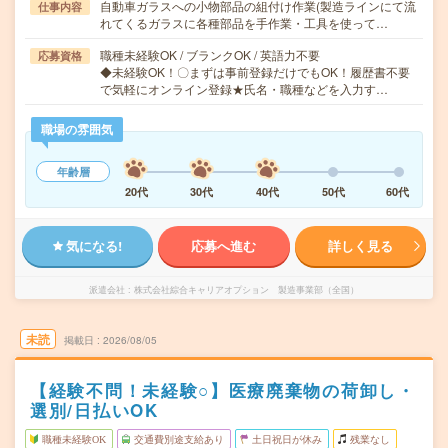
自動車ガラスへの小物部品の組付け作業(製造ラインにて流
仕事内容
れてくるガラスに各種部品を手作業・工具を使って…
職種未経験OK / ブランクOK / 英語力不要
応募資格
◆未経験OK！〇まずは事前登録だけでもOK！履歴書不要
で気軽にオンライン登録★氏名・職種などを入力す…
職場の雰囲気
年齢層
20代
30代
40代
50代
60代
気になる!
応募へ進む
詳しく見る
派遣会社
株式会社綜合キャリアオプション 製造事業部（全国）
未読
掲載日
2026/08/05
【経験不問！未経験○】医療廃棄物の荷卸し・
選別/日払いOK
職種未経験OK
交通費別途支給あり
土日祝日が休み
残業なし