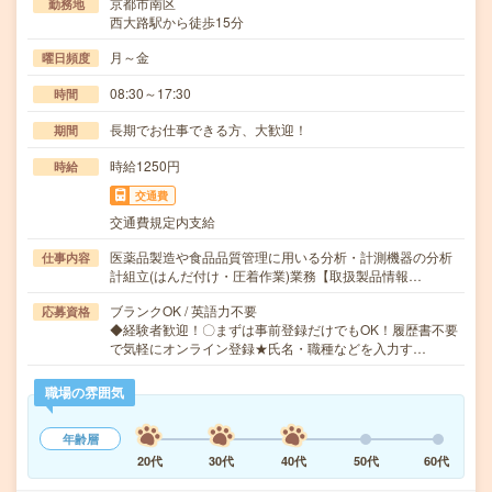
京都市南区
勤務地
西大路駅から徒歩15分
月～金
曜日頻度
08:30～17:30
時間
長期でお仕事できる方、大歓迎！
期間
時給1250円
時給
交通費
交通費規定内支給
医薬品製造や食品品質管理に用いる分析・計測機器の分析
仕事内容
計組立(はんだ付け・圧着作業)業務【取扱製品情報…
ブランクOK / 英語力不要
応募資格
◆経験者歓迎！〇まずは事前登録だけでもOK！履歴書不要
で気軽にオンライン登録★氏名・職種などを入力す…
職場の雰囲気
年齢層
20代
30代
40代
50代
60代