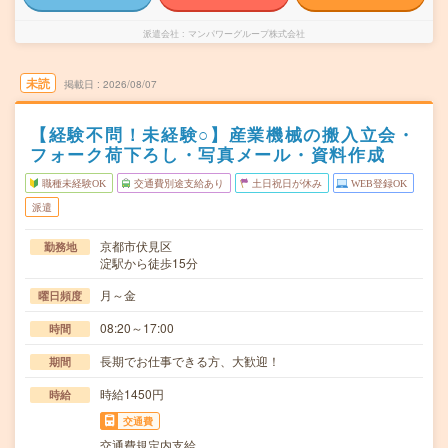
派遣会社
マンパワーグループ株式会社
未読
掲載日
2026/08/07
【経験不問！未経験○】産業機械の搬入立会・
フォーク荷下ろし・写真メール・資料作成
職種未経験OK
交通費別途支給あり
土日祝日が休み
WEB登録OK
派遣
京都市伏見区
勤務地
淀駅から徒歩15分
月～金
曜日頻度
08:20～17:00
時間
長期でお仕事できる方、大歓迎！
期間
時給1450円
時給
交通費
交通費規定内支給