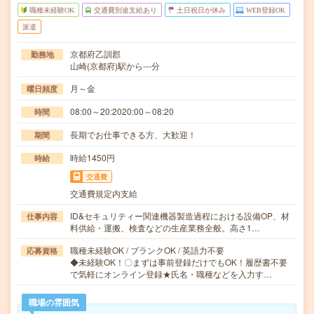
職種未経験OK
交通費別途支給あり
土日祝日が休み
WEB登録OK
派遣
京都府乙訓郡
勤務地
山崎(京都府)駅から---分
月～金
曜日頻度
08:00～20:2020:00～08:20
時間
長期でお仕事できる方、大歓迎！
期間
時給1450円
時給
交通費
交通費規定内支給
ID&セキュリティー関連機器製造過程における設備OP、材
仕事内容
料供給・運搬、検査などの生産業務全般。高さ1…
職種未経験OK / ブランクOK / 英語力不要
応募資格
◆未経験OK！〇まずは事前登録だけでもOK！履歴書不要
で気軽にオンライン登録★氏名・職種などを入力す…
職場の雰囲気