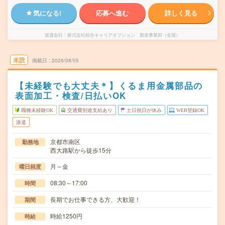
気になる!
応募へ進む
詳しく見る
派遣会社
株式会社綜合キャリアオプション 製造事業部（全国）
未読
掲載日
2026/08/05
【未経験でも大丈夫＊】くるま用金属部品の
表面加工・検査/日払いOK
職種未経験OK
交通費別途支給あり
土日祝日が休み
WEB登録OK
派遣
京都市南区
勤務地
西大路駅から徒歩15分
月～金
曜日頻度
08:30～17:00
時間
長期でお仕事できる方、大歓迎！
期間
時給1250円
時給