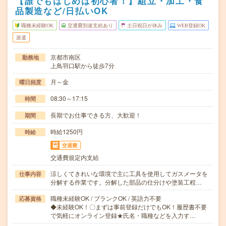
【誰でもはじめは初心者！】組立・加工・食
品製造など/日払いOK
職種未経験OK
交通費別途支給あり
土日祝日が休み
WEB登録OK
派遣
京都市南区
勤務地
上鳥羽口駅から徒歩7分
月～金
曜日頻度
08:30～17:15
時間
長期でお仕事できる方、大歓迎！
期間
時給1250円
時給
交通費
交通費規定内支給
涼しくてきれいな環境で主に工具を使用してガスメータを
仕事内容
分解する作業です。分解した部品の仕分けや塗装工程…
職種未経験OK / ブランクOK / 英語力不要
応募資格
◆未経験OK！〇まずは事前登録だけでもOK！履歴書不要
で気軽にオンライン登録★氏名・職種などを入力す…