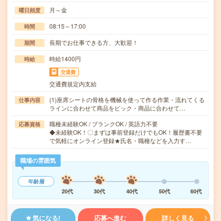
月～金
曜日頻度
08:15～17:00
時間
長期でお仕事できる方、大歓迎！
期間
時給1400円
時給
交通費
交通費規定内支給
(1)座席シートの骨格を機械を使って作る作業・流れてくる
仕事内容
ラインに合わせて商品をピック・商品に合わせて…
職種未経験OK / ブランクOK / 英語力不要
応募資格
◆未経験OK！〇まずは事前登録だけでもOK！履歴書不要
で気軽にオンライン登録★氏名・職種などを入力す…
職場の雰囲気
年齢層
20代
30代
40代
50代
60代
気になる!
応募へ進む
詳しく見る