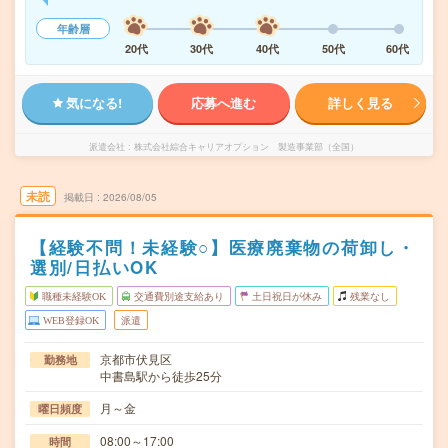
年齢層
20代
30代
40代
50代
60代
気になる!
応募へ進む
詳しく見る
派遣会社
株式会社綜合キャリアオプション 製造事業部（全国）
未読
掲載日
2026/08/05
【経験不問！未経験○】医療廃棄物の荷卸し・
選別/日払いOK
職種未経験OK
交通費別途支給あり
土日祝日が休み
残業なし
WEB登録OK
派遣
京都市伏見区
勤務地
中書島駅から徒歩25分
月～金
曜日頻度
08:00～17:00
時間