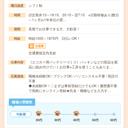
シフト制
曜日頻度
(2交替)8:15～19:15、20:15～翌7:15 ※日勤研修あり(数日
時間
～1ヶ月)※1年単位の変…
長期でお仕事できる方、大歓迎！
期間
時給1500～1875円 日払いOK！
時給
交通費
交通費規定内支給
《エコカー用バッテリーづくり》パッキンなどの部品を製
仕事内容
品に組み付けていくお仕事※工具を使うこともありま…
職種未経験OK / ブランクOK / パソコンスキル不要 / 英語力
応募資格
不要
◆未経験OK！〇まずは事前登録だけでもOK！履歴書不要
で気軽にオンライン登録★氏名・職種などを入力す…
職場の雰囲気
年齢層
20代
30代
40代
50代
60代