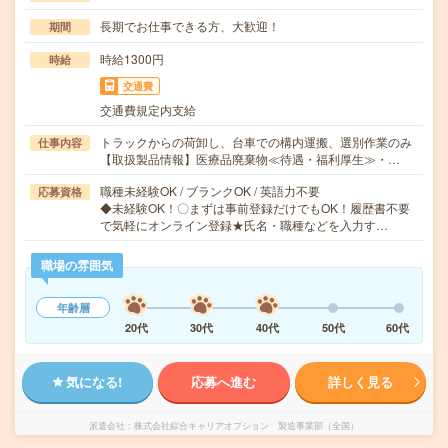
長期でお仕事できる方、大歓迎！
期間
時給1300円
時給
交通費
交通費規定内支給
トラックからの荷卸し、台車での構内運搬、選別作業のみ
仕事内容
【取扱製品情報】医療品廃棄物≪待遇・福利厚生≫・…
職種未経験OK / ブランクOK / 英語力不要
応募資格
◆未経験OK！〇まずは事前登録だけでもOK！履歴書不要
で気軽にオンライン登録★氏名・職種などを入力す…
職場の雰囲気
年齢層
20代
30代
40代
50代
60代
気になる!
応募へ進む
詳しく見る
派遣会社
株式会社綜合キャリアオプション 製造事業部（全国）