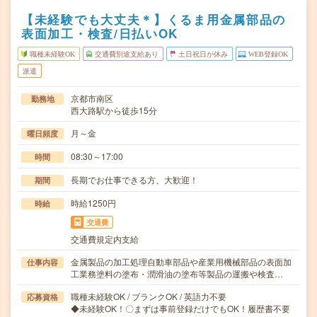
【未経験でも大丈夫＊】くるま用金属部品の
表面加工・検査/日払いOK
職種未経験OK
交通費別途支給あり
土日祝日が休み
WEB登録OK
派遣
京都市南区
勤務地
西大路駅から徒歩15分
月～金
曜日頻度
08:30～17:00
時間
長期でお仕事できる方、大歓迎！
期間
時給1250円
時給
交通費
交通費規定内支給
金属製品の加工処理自動車部品や産業用機械部品の表面加
仕事内容
工業務塗料の塗布・潤滑油の塗布等製品の運搬や検査…
職種未経験OK / ブランクOK / 英語力不要
応募資格
◆未経験OK！〇まずは事前登録だけでもOK！履歴書不要