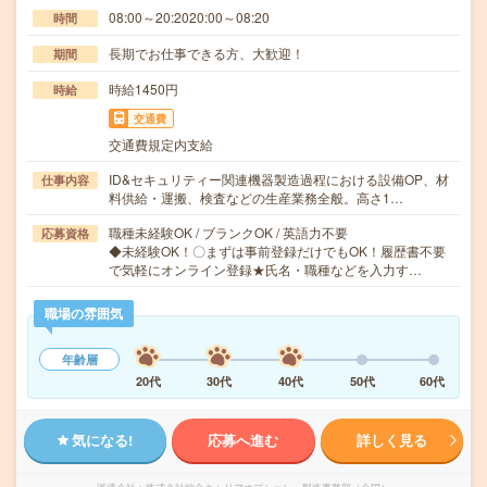
08:00～20:2020:00～08:20
時間
長期でお仕事できる方、大歓迎！
期間
時給1450円
時給
交通費
交通費規定内支給
ID&セキュリティー関連機器製造過程における設備OP、材
仕事内容
料供給・運搬、検査などの生産業務全般。高さ1…
職種未経験OK / ブランクOK / 英語力不要
応募資格
◆未経験OK！〇まずは事前登録だけでもOK！履歴書不要
で気軽にオンライン登録★氏名・職種などを入力す…
職場の雰囲気
年齢層
20代
30代
40代
50代
60代
気になる!
応募へ進む
詳しく見る