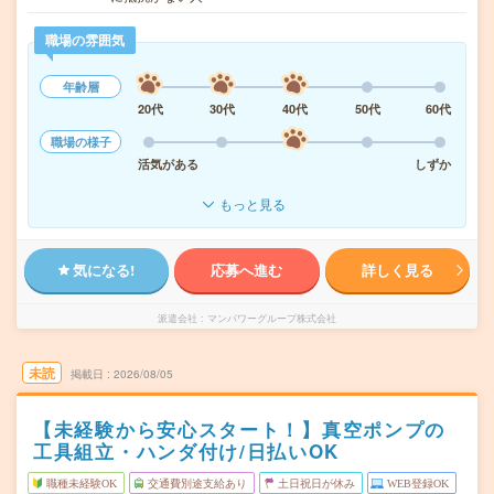
職場の雰囲気
年齢層
20代
30代
40代
50代
60代
職場の様子
活気がある
しずか
もっと見る
気になる!
応募へ進む
詳しく見る
派遣会社
マンパワーグループ株式会社
未読
掲載日
2026/08/05
【未経験から安心スタート！】真空ポンプの
工具組立・ハンダ付け/日払いOK
職種未経験OK
交通費別途支給あり
土日祝日が休み
WEB登録OK