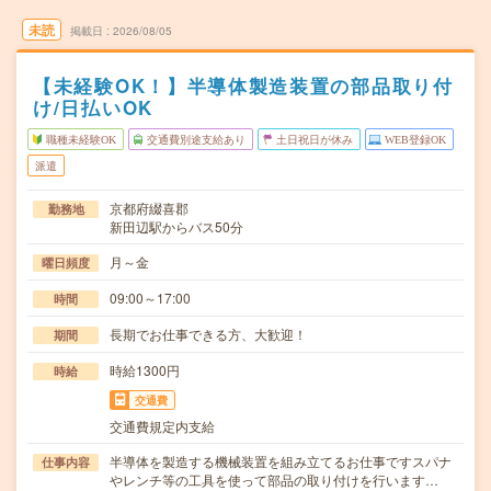
未読
掲載日
2026/08/05
【未経験OK！】半導体製造装置の部品取り付
け/日払いOK
職種未経験OK
交通費別途支給あり
土日祝日が休み
WEB登録OK
派遣
京都府綴喜郡
勤務地
新田辺駅からバス50分
月～金
曜日頻度
09:00～17:00
時間
長期でお仕事できる方、大歓迎！
期間
時給1300円
時給
交通費
交通費規定内支給
半導体を製造する機械装置を組み立てるお仕事ですスパナ
仕事内容
やレンチ等の工具を使って部品の取り付けを行います…