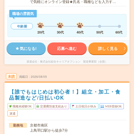
で気軽にオンライン登録★氏名・職種などを入力す…
職場の雰囲気
年齢層
20代
30代
40代
50代
60代
気になる!
応募へ進む
詳しく見る
派遣会社
株式会社綜合キャリアオプション 製造事業部（全国）
未読
掲載日
2026/08/05
【誰でもはじめは初心者！】組立・加工・食
品製造など/日払いOK
職種未経験OK
交通費別途支給あり
土日祝日が休み
WEB登録OK
派遣
京都市南区
勤務地
上鳥羽口駅から徒歩7分