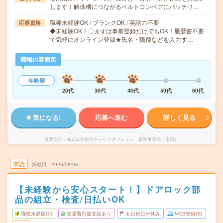
します！解体機につながるベルトコンベアにバッテリ…
職種未経験OK / ブランクOK / 英語力不要
応募資格
◆未経験OK！〇まずは事前登録だけでもOK！履歴書不要
で気軽にオンライン登録★氏名・職種などを入力す…
職場の雰囲気
年齢層
20代
30代
40代
50代
60代
気になる!
応募へ進む
詳しく見る
派遣会社
株式会社綜合キャリアオプション 製造事業部（全国）
未読
掲載日
2026/08/06
【未経験から安心スタート！】ドアロック部
品の組立・検査/日払いOK
職種未経験OK
交通費別途支給あり
土日祝日が休み
WEB登録OK