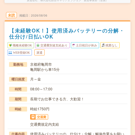
派遣会社
株式会社綜合キャリアオプション 製造事業部（全国）
未読
掲載日
2026/08/06
【未経験OK！】使用済みバッテリーの分解・
仕分け/日払いOK
職種未経験OK
交通費別途支給あり
土日祝日が休み
残業なし
WEB登録OK
派遣
京都府亀岡市
勤務地
亀岡駅から車15分
月～金
曜日頻度
08:00～17:00
時間
長期でお仕事できる方、大歓迎！
期間
時給1750円
時給
交通費
交通費規定内支給
使用済みバッテリーの、仕分け・分解・解体作業をお願い
仕事内容