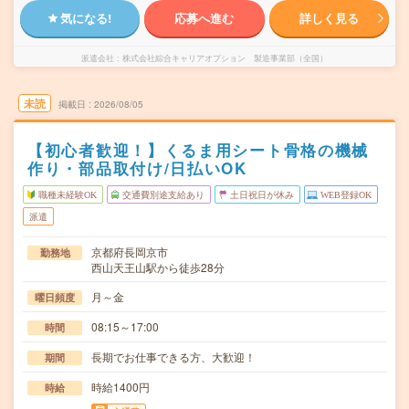
気になる!
応募へ進む
詳しく見る
派遣会社
株式会社綜合キャリアオプション 製造事業部（全国）
未読
掲載日
2026/08/05
【初心者歓迎！】くるま用シート骨格の機械
作り・部品取付け/日払いOK
職種未経験OK
交通費別途支給あり
土日祝日が休み
WEB登録OK
派遣
京都府長岡京市
勤務地
西山天王山駅から徒歩28分
月～金
曜日頻度
08:15～17:00
時間
長期でお仕事できる方、大歓迎！
期間
時給1400円
時給