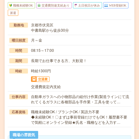
職種未経験OK
交通費別途支給あり
土日祝日が休み
WEB登録OK
派遣
京都市伏見区
勤務地
中書島駅から徒歩30分
月～金
曜日頻度
08:15～17:00
時間
長期でお仕事できる方、大歓迎！
期間
時給1300円
時給
交通費
交通費規定内支給
自動車ガラスへの小物部品の組付け作業(製造ラインにて流
仕事内容
れてくるガラスに各種部品を手作業・工具を使って…
職種未経験OK / ブランクOK / 英語力不要
応募資格
◆未経験OK！〇まずは事前登録だけでもOK！履歴書不要
で気軽にオンライン登録★氏名・職種などを入力す…
職場の雰囲気