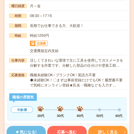
月～金
曜日頻度
08:30～17:15
時間
長期でお仕事できる方、大歓迎！
期間
時給1250円
時給
交通費
交通費規定内支給
涼しくてきれいな環境で主に工具を使用してガスメータを
仕事内容
分解する作業です。分解した部品の仕分けや塗装工程…
職種未経験OK / ブランクOK / 英語力不要
応募資格
◆未経験OK！〇まずは事前登録だけでもOK！履歴書不要
で気軽にオンライン登録★氏名・職種などを入力す…
職場の雰囲気
年齢層
20代
30代
40代
50代
60代
気になる!
応募へ進む
詳しく見る