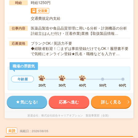
時給1250円
時給
交通費
交通費規定内支給
医薬品製造や食品品質管理に用いる分析・計測機器の分析
仕事内容
計組立(はんだ付け・圧着作業)業務【取扱製品情報…
ブランクOK / 英語力不要
応募資格
◆経験者歓迎！〇まずは事前登録だけでもOK！履歴書不要
で気軽にオンライン登録★氏名・職種などを入力す…
職場の雰囲気
年齢層
20代
30代
40代
50代
60代
気になる!
応募へ進む
詳しく見る
派遣会社
株式会社綜合キャリアオプション 製造事業部（全国）
未読
掲載日
2026/08/05