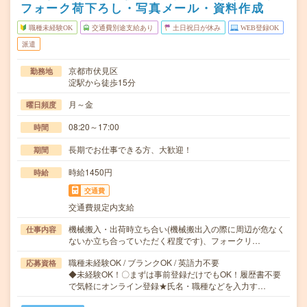
フォーク荷下ろし・写真メール・資料作成
職種未経験OK
交通費別途支給あり
土日祝日が休み
WEB登録OK
派遣
京都市伏見区
勤務地
淀駅から徒歩15分
月～金
曜日頻度
08:20～17:00
時間
長期でお仕事できる方、大歓迎！
期間
時給1450円
時給
交通費
交通費規定内支給
機械搬入・出荷時立ち合い(機械搬出入の際に周辺が危なく
仕事内容
ないか立ち合っていただく程度です)、フォークリ…
職種未経験OK / ブランクOK / 英語力不要
応募資格
◆未経験OK！〇まずは事前登録だけでもOK！履歴書不要
で気軽にオンライン登録★氏名・職種などを入力す…