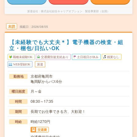
派遣会社
株式会社綜合キャリアオプション 製造事業部（全国）
未読
掲載日
2026/08/05
【未経験でも大丈夫＊】電子機器の検査・組
立・梱包/日払いOK
職種未経験OK
交通費別途支給あり
土日祝日が休み
残業なし
WEB登録OK
派遣
京都府亀岡市
勤務地
亀岡駅からバス6分
月～金
曜日頻度
08:30～17:35
時間
長期でお仕事できる方、大歓迎！
期間
時給1270円
時給
交通費
交通費規定内支給