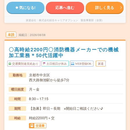
気になる!
応募へ進む
詳しく見る
派遣会社
株式会社綜合キャリアオプション 製造事業部（全国）
未読
掲載日
2026/08/08
〇高時給2200円〇消防機器メーカーでの機械
加工業務＊50代活躍中
交通費別途支給あり
土日祝日が休み
WEB登録OK
派遣
京都市中京区
勤務地
西大路御池駅から徒歩7分
月～金
曜日頻度
8:30～17:15
時間
【急募】即日～長期 ※開始日ご相談ください♪
期間
時給2200円＋交
時給
交通費