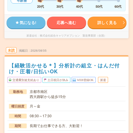
年齢層
20代
30代
40代
50代
60代
気になる!
応募へ進む
詳しく見る
派遣会社
株式会社綜合キャリアオプション 製造事業部（全国）
未読
掲載日
2026/08/05
【経験活かせる＊】分析計の組立・はんだ付
け・圧着/日払いOK
交通費別途支給あり
土日祝日が休み
WEB登録OK
派遣
京都市南区
勤務地
西大路駅から徒歩15分
月～金
曜日頻度
08:30～17:30
時間
長期でお仕事できる方、大歓迎！
期間