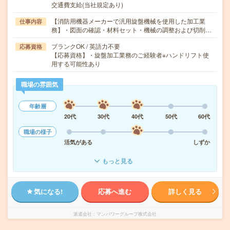
交通費支給(当社規定あり)
【消防用機器メーカーで汎用旋盤機械を使用した加工業
仕事内容
務】・図面の確認・材料セット・機械の調整および切削…
ブランクOK / 英語力不要
応募資格
【応募資格】・旋盤加工業務のご経験者※ハンドリフト使
用する可能性あり
職場の雰囲気
年齢層
20代
30代
40代
50代
60代
職場の様子
活気がある
しずか
もっと見る
気になる!
応募へ進む
詳しく見る
派遣会社
マンパワーグループ株式会社