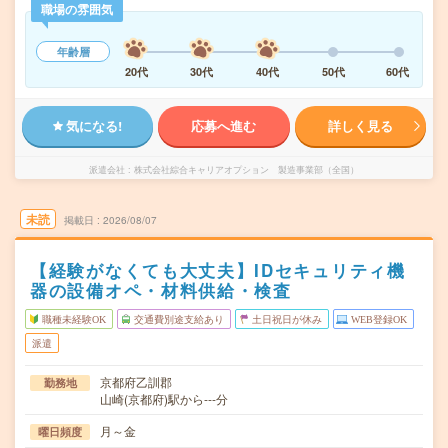
職場の雰囲気
年齢層
20代
30代
40代
50代
60代
気になる!
応募へ進む
詳しく見る
派遣会社
株式会社綜合キャリアオプション 製造事業部（全国）
未読
掲載日
2026/08/07
【経験がなくても大丈夫】IDセキュリティ機
器の設備オペ・材料供給・検査
職種未経験OK
交通費別途支給あり
土日祝日が休み
WEB登録OK
派遣
京都府乙訓郡
勤務地
山崎(京都府)駅から---分
月～金
曜日頻度