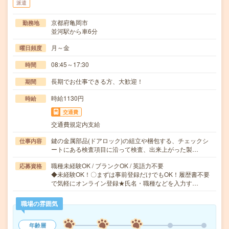
派遣
京都府亀岡市
勤務地
並河駅から車6分
月～金
曜日頻度
08:45～17:30
時間
長期でお仕事できる方、大歓迎！
期間
時給1130円
時給
交通費
交通費規定内支給
鍵の金属部品(ドアロック)の組立や梱包する、チェックシ
仕事内容
ートにある検査項目に沿って検査、出来上がった製…
職種未経験OK / ブランクOK / 英語力不要
応募資格
◆未経験OK！〇まずは事前登録だけでもOK！履歴書不要
で気軽にオンライン登録★氏名・職種などを入力す…
職場の雰囲気
年齢層