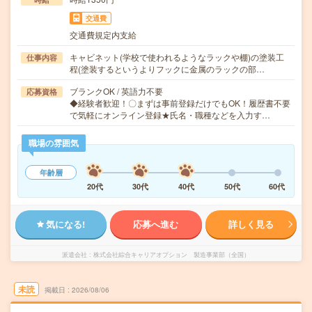
交通費
交通費規定内支給
キャビネット(学校で使われるようなラックや棚)の塗装工
仕事内容
程(塗装するというよりフックに金属のラックの部…
ブランクOK / 英語力不要
応募資格
◆経験者歓迎！〇まずは事前登録だけでもOK！履歴書不要
で気軽にオンライン登録★氏名・職種などを入力す…
職場の雰囲気
年齢層
20代
30代
40代
50代
60代
気になる!
応募へ進む
詳しく見る
派遣会社
株式会社綜合キャリアオプション 製造事業部（全国）
未読
掲載日
2026/08/06