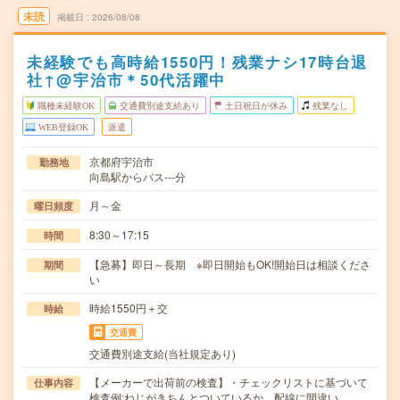
未読
掲載日
2026/08/08
未経験でも高時給1550円！残業ナシ17時台退
社↑@宇治市＊50代活躍中
職種未経験OK
交通費別途支給あり
土日祝日が休み
残業なし
WEB登録OK
派遣
京都府宇治市
勤務地
向島駅からバス---分
月～金
曜日頻度
8:30～17:15
時間
【急募】即日～長期 ※即日開始もOK!開始日は相談くださ
期間
い
時給1550円＋交
時給
交通費
交通費別途支給(当社規定あり)
【メーカーで出荷前の検査】・チェックリストに基づいて
仕事内容
検査例:ねじがきちんとついているか、配線に間違い…