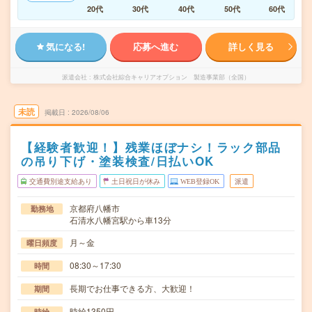
20代
30代
40代
50代
60代
気になる!
応募へ進む
詳しく見る
派遣会社
株式会社綜合キャリアオプション 製造事業部（全国）
未読
掲載日
2026/08/06
【経験者歓迎！】残業ほぼナシ！ラック部品
の吊り下げ・塗装検査/日払いOK
交通費別途支給あり
土日祝日が休み
WEB登録OK
派遣
京都府八幡市
勤務地
石清水八幡宮駅から車13分
月～金
曜日頻度
08:30～17:30
時間
長期でお仕事できる方、大歓迎！
期間
時給1350円
時給