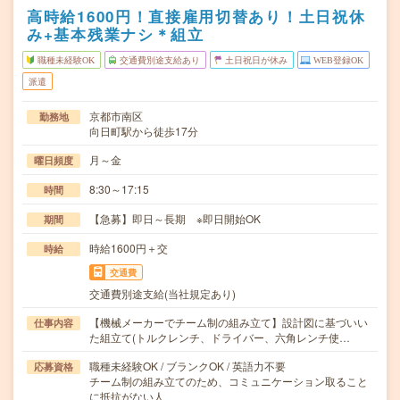
高時給1600円！直接雇用切替あり！土日祝休
み+基本残業ナシ＊組立
職種未経験OK
交通費別途支給あり
土日祝日が休み
WEB登録OK
派遣
京都市南区
勤務地
向日町駅から徒歩17分
月～金
曜日頻度
8:30～17:15
時間
【急募】即日～長期 ※即日開始OK
期間
時給1600円＋交
時給
交通費
交通費別途支給(当社規定あり)
【機械メーカーでチーム制の組み立て】設計図に基づいい
仕事内容
た組立て(トルクレンチ、ドライバー、六角レンチ使…
職種未経験OK / ブランクOK / 英語力不要
応募資格
チーム制の組み立てのため、コミュニケーション取ること
に抵抗がない人