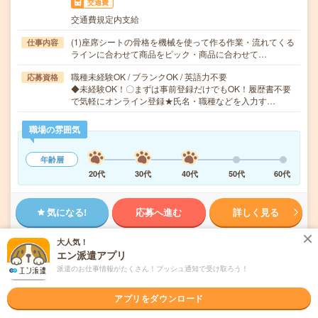
交通費
交通費規定内支給
(1)座席シートの骨格を機械を使って作る作業・流れてくる
仕事内容
ラインに合わせて商品をピック・商品に合わせて…
職種未経験OK / ブランクOK / 英語力不要
応募資格
◆未経験OK！〇まずは事前登録だけでもOK！履歴書不要
で気軽にオンライン登録★氏名・職種などを入力す…
職場の雰囲気
年齢層
20代
30代
40代
50代
60代
気になる!
応募へ進む
詳しく見る
大人気！
派遣会社
株式会社綜合キャリアオプション 製造事業部（全国）
エン派遣アプリ
派遣のお仕事情報がたくさん！プッシュ通知で受け取ろう！
未読
掲載日
2026/08/05
アプリをダウンロード
【経験者×ブラッシュUP！】食品包装機械部