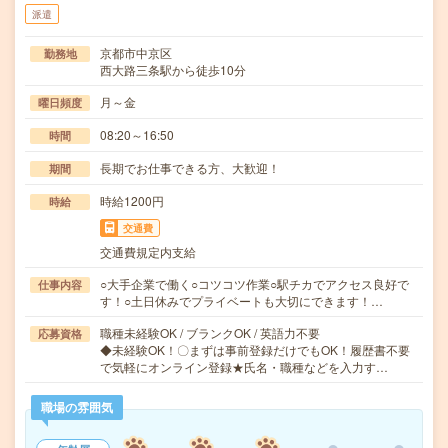
派遣
京都市中京区
勤務地
西大路三条駅から徒歩10分
月～金
曜日頻度
08:20～16:50
時間
長期でお仕事できる方、大歓迎！
期間
時給1200円
時給
交通費
交通費規定内支給
○大手企業で働く○コツコツ作業○駅チカでアクセス良好で
仕事内容
す！○土日休みでプライベートも大切にできます！…
職種未経験OK / ブランクOK / 英語力不要
応募資格
◆未経験OK！〇まずは事前登録だけでもOK！履歴書不要
で気軽にオンライン登録★氏名・職種などを入力す…
職場の雰囲気