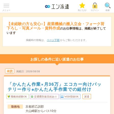
メニュー
気になる!
ログイン
検索
【未経験の方も安心○】産業機械の搬入立会・フォーク荷
下ろし・写真メール・資料作成
のお仕事情報は、掲載が終了して
います
掲載時の情報は、
ページ下部
からご覧いただけます。
お探しの条件に近い派遣のお仕事
未読
掲載日
2026/08/08
「かんたん作業×月36万」エコカー向けバッ
テリー作り※かんたん手作業での組付け
職種未経験OK
交通費別途支給あり
WEB登録OK
派遣
京都府乙訓郡
勤務地
大山崎駅からバス10分