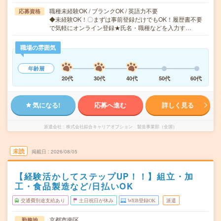
職種未経験OK / ブランクOK / 英語力不要
応募資格
◆未経験OK！〇まずは事前登録だけでもOK！履歴書不要
で気軽にオンライン登録★氏名・職種などを入力す…
職場の雰囲気
年齢層
20代
30代
40代
50代
60代
気になる!
応募へ進む
詳しく見る
派遣会社
株式会社綜合キャリアオプション 製造事業部（全国）
未読
掲載日
2026/08/05
【経験活かしてステップUP！！】組立・加
工・食品製造など/日払いOK
交通費別途支給あり
土日祝日が休み
WEB登録OK
派遣
京都市南区
勤務地