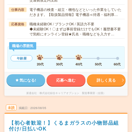
電子機器の検査・組立・梱包などといった作業をしていた
仕事内容
だきます。【取扱製品情報】電子機器≪待遇・福利厚…
職種未経験OK / ブランクOK / 英語力不要
応募資格
◆未経験OK！〇まずは事前登録だけでもOK！履歴書不要
で気軽にオンライン登録★氏名・職種などを入力す…
職場の雰囲気
年齢層
20代
30代
40代
50代
60代
気になる!
応募へ進む
詳しく見る
派遣会社
株式会社綜合キャリアオプション 製造事業部（全国）
未読
掲載日
2026/08/05
【初心者歓迎！】くるまガラスの小物部品組
付け/日払いOK