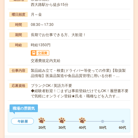
西大路駅から徒歩15分
月～金
曜日頻度
08:30～17:30
時間
長期でお仕事できる方、大歓迎！
期間
時給1350円
時給
交通費
交通費規定内支給
製品組み立て・検査(ドライバー等使っての作業)【取扱製
仕事内容
品情報】医薬品製造や食品品質管理に用いる分析・…
ブランクOK / 英語力不要
応募資格
◆経験者歓迎！〇まずは事前登録だけでもOK！履歴書不要
で気軽にオンライン登録★氏名・職種などを入力す…
職場の雰囲気
年齢層
20代
30代
40代
50代
60代