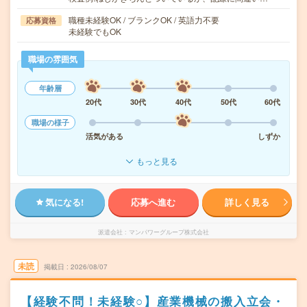
職種未経験OK / ブランクOK / 英語力不要
応募資格
未経験でもOK
職場の雰囲気
年齢層
20代
30代
40代
50代
60代
職場の様子
活気がある
しずか
もっと見る
気になる!
応募へ進む
詳しく見る
派遣会社
マンパワーグループ株式会社
未読
掲載日
2026/08/07
【経験不問！未経験○】産業機械の搬入立会・