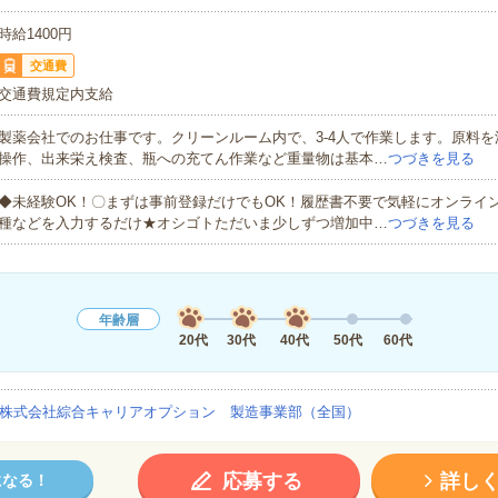
時給1400円
交通費
交通費規定内支給
製薬会社でのお仕事です。クリーンルーム内で、3-4人で作業します。原料
操作、出来栄え検査、瓶への充てん作業など重量物は基本…
つづきを見る
◆未経験OK！〇まずは事前登録だけでもOK！履歴書不要で気軽にオンライ
種などを入力するだけ★オシゴトただいま少しずつ増加中…
つづきを見る
年齢層
20代
30代
40代
50代
60代
株式会社綜合キャリアオプション 製造事業部（全国）
応募する
詳し
になる！