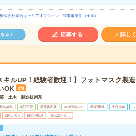
株式会社綜合キャリアオプション 製造事業部（全国）
応募する
詳し
になる！
スキルUP！経験者歓迎！】フォトマスク製
いOK
派遣
築・土木・製造技術系
数名募集
英語不要
履歴書不要
WEB登録OK
週5日勤務
土日祝休
1
日払いOK
職場が禁煙
電話対応なし
！