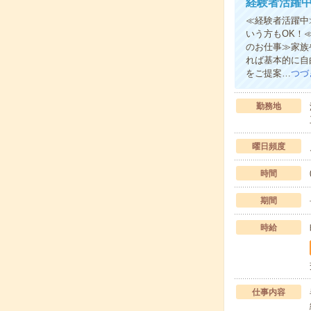
経験者活躍
≪経験者活躍中
いう方もOK！
のお仕事≫家族
れば基本的に自
をご提案…
つづ
勤務地
曜日頻度
時間
期間
時給
仕事内容