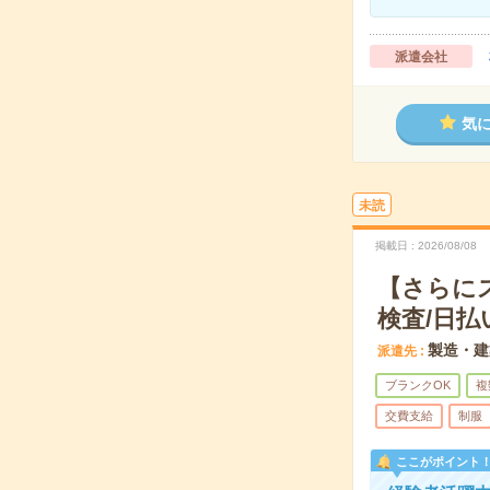
派遣会社
気
未読
掲載日
2026/08/08
【さらに
検査/日払
製造・建
派遣先
ブランクOK
複
交費支給
制服
ここがポイント