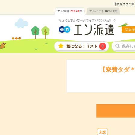
【寮費タダ＊家
エン派遣
71573
件
エンバイト
82531
件
ちょうど良いワークライフバランスが叶う
関東版
気になる！リスト
0
保存し
【寮費タダ＊
未読