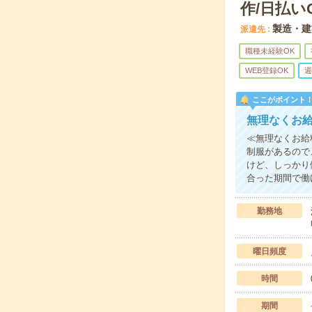
作/日払い
製造・建
派遣先
職種未経験OK
WEB登録OK
週
ここがポイント
無理なくお
≪無理なくお給
制服があるので
けど、しっかり
合った期間で働
勤務地
曜日頻度
時間
期間