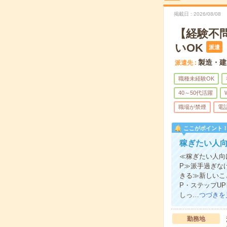
掲載日
2026/08/08
【経験不
いOK
派遣
製造・建
派遣先
職種未経験OK
40～50代活躍
職場が禁煙
電
ここがポイント
稼ぎたい人向
≪稼ぎたい人向
P≫派手過ぎな
きる≫新しいこ
P・ステップU
しっ…
つづきを
勤務地