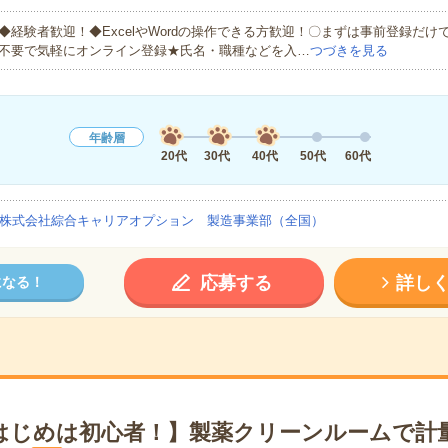
◆経験者歓迎！◆ExcelやWordの操作できる方歓迎！〇まずは事前登録だけ
不要で気軽にオンライン登録★氏名・職種などを入…
つづきを見る
年齢層
20代
30代
40代
50代
60代
株式会社綜合キャリアオプション 製造事業部（全国）
応募する
詳し
になる！
はじめは初心者！】製薬クリーンルームで計