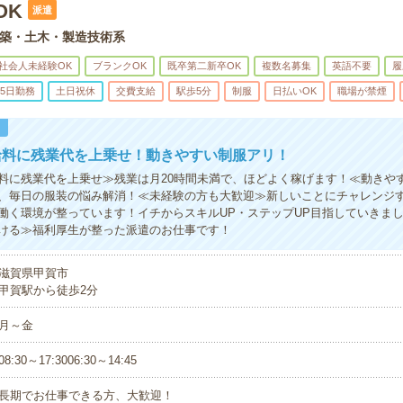
OK
派遣
築・土木・製造技術系
社会人未経験OK
ブランクOK
既卒第二新卒OK
複数名募集
英語不要
履
5日勤務
土日祝休
交費支給
駅歩5分
制服
日払いOK
職場が禁煙
！
給料に残業代を上乗せ！動きやすい制服アリ！
料に残業代を上乗せ≫残業は月20時間未満で、ほどよく稼げます！≪動きや
、毎日の服装の悩み解消！≪未経験の方も大歓迎≫新しいことにチャレンジ
働く環境が整っています！イチからスキルUP・ステップUP目指していきま
ける≫福利厚生が整った派遣のお仕事です！
滋賀県甲賀市
甲賀駅から徒歩2分
月～金
08:30～17:3006:30～14:45
長期でお仕事できる方、大歓迎！