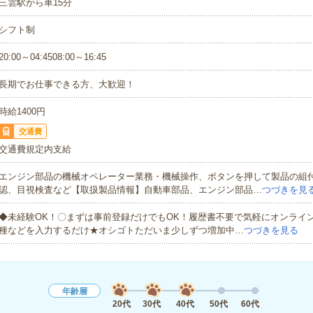
三雲駅から車15分
シフト制
20:00～04:4508:00～16:45
長期でお仕事できる方、大歓迎！
時給1400円
交通費
交通費規定内支給
エンジン部品の機械オペレーター業務・機械操作、ボタンを押して製品の組
認、目視検査など【取扱製品情報】自動車部品、エンジン部品…
つづきを見
◆未経験OK！〇まずは事前登録だけでもOK！履歴書不要で気軽にオンライ
種などを入力するだけ★オシゴトただいま少しずつ増加中…
つづきを見る
年齢層
20代
30代
40代
50代
60代