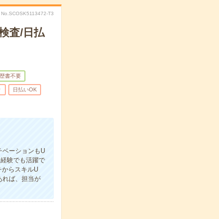
No.SCOSK5113472-T3
検査/日払
歴書不要
り
日払いOK
チベーションもU
未経験でも活躍で
チからスキルU
あれば、担当が