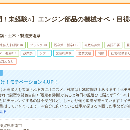
問！未経験○】エンジン部品の機械オペ・目視
築・土木・製造技術系
社会人未経験OK
ブランクOK
既卒第二新卒OK
複数名募集
英語不要
履
WEB登録OK
残業多
シフト
交替制勤務
交費支給
制服
社食/補助あ
話対応なし
！
け！モチベーションもUP！
け≫高収入を希望される方にオススメ。残業は月20時間以上あります！≪モ
ければ髪型や髪色自由！(規定有)制服があると毎日の服選びに悩まずOK！≪
とにチャレンジするのは不安だけど、しっかり働く環境が整っています！イ
P目指していきましょう！≪自分に向いている仕事が探せる≫困った事などが
見る
滋賀県湖南市