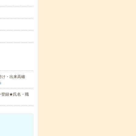
付け・出来高確
る
ン登録★氏名・職