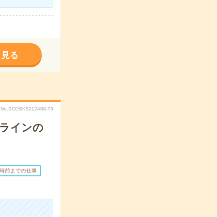
く見る
No.SCOSK5212488-T3
造ラインの
7時前までの仕事