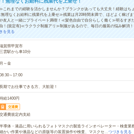
中！無理なくお給料に残業代を上乗せ！
≫これまでの経験を活かしませんか？ブランクがあっても大丈夫！経験はち
≪無理なくお給料に残業代を上乗せ≫残業は月20時間未満で、ほどよく稼げ
や友人と一緒にプライベート満喫！≪髪色自由で自分らしく働く≫明るすぎ
由！(規定有)≪ラクラク制服アリ≫制服があるので、毎日の服装の悩み解消
きを見る
滋賀県甲賀市
三雲駅から車10分
月～金
08:30～17:00
長期でお仕事できる方、大歓迎！
時給1400円
交通費
交通費規定内支給
半導体・液晶に用いられるフォトマスクの製造ラインオペレーター・検査業
細かい作業や液晶などの原版等の装置操作や検査、マスクセ…
つづきを見る