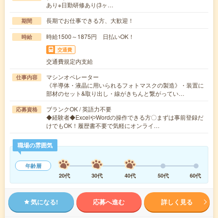
あり※日勤研修あり(3ヶ…
長期でお仕事できる方、大歓迎！
期間
時給1500～1875円 日払いOK！
時給
交通費
交通費規定内支給
マシンオペレーター
仕事内容
《半導体・液晶に用いられるフォトマスクの製造》・装置に
部材のセット&取り出し・線がきちんと繋がってい…
ブランクOK / 英語力不要
応募資格
◆経験者◆ExcelやWordの操作できる方〇まずは事前登録だ
けでもOK！履歴書不要で気軽にオンライ…
職場の雰囲気
年齢層
20代
30代
40代
50代
60代
気になる!
応募へ進む
詳しく見る