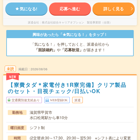
気になる!
応募へ進む
詳しく見る
派遣会社
株式会社綜合キャリアオプション 製造事業部（全国）
興味があったら「★気になる！」をタップ！
「気になる！」を押しておくと、派遣会社から
「面談確約」
や
「応募歓迎」
が届きます！
未読
掲載日
2026/08/06
NEW
【寮費タダ＊家電付き1R寮完備】クリア製品
のセット・目視チェック/日払いOK
交通費別途支給あり
WEB登録OK
派遣
滋賀県甲賀市
勤務地
水口松尾駅から車10分
シフト制
曜日頻度
(2交替)8:30～17:30、20:30～翌5:30 ※シフト表により変更
時間