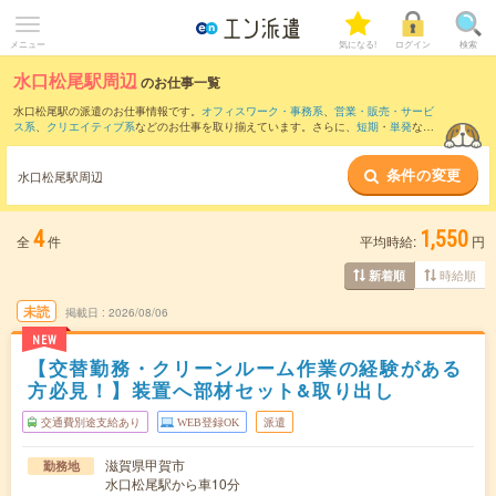
メニュー
気になる!
ログイン
検索
水口松尾駅周辺
のお仕事一覧
水口松尾駅の派遣のお仕事情報です。
オフィスワーク・事務系
、
営業・販売・サービ
ス系
、
クリエイティブ系
などのお仕事を取り揃えています。さらに、
短期
・
単発
など
の期間や、
職種未経験OK
などのこだわり条件で絞り込んでいただけます。
条件の変更
また、
三雲駅
・
甲西駅
・
朝日野駅
・
日野(滋賀県)駅
・
朝日大塚駅
など近隣駅のお仕事も
水口松尾駅周辺
ご確認いただけます。
4
1,550
全
件
平均時給:
円
時給順
新着順
未読
掲載日
2026/08/06
NEW
【交替勤務・クリーンルーム作業の経験がある
方必見！】装置へ部材セット&取り出し
交通費別途支給あり
WEB登録OK
派遣
滋賀県甲賀市
勤務地
水口松尾駅から車10分