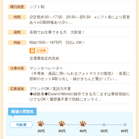
シフト制
曜日頻度
(2交替)8:30～17:30、20:30～翌5:30 ※シフト表により変更
時間
あり※日勤研修あり(3ヶ…
長期でお仕事できる方、大歓迎！
期間
時給1500～1875円 日払いOK！
時給
交通費
交通費規定内支給
マシンオペレーター
仕事内容
《半導体・液晶に用いられるフォトマスクの製造》・装置に
部材のセット&取り出し・線がきちんと繋がってい…
ブランクOK / 英語力不要
応募資格
◆経験者◆ExcelやWordの操作できる方〇まずは事前登録だ
けでもOK！履歴書不要で気軽にオンライ…
職場の雰囲気
年齢層
20代
30代
40代
50代
60代