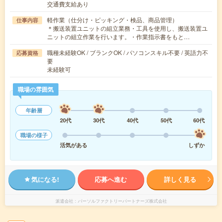
交通費支給あり
軽作業（仕分け・ピッキング・検品、商品管理）
仕事内容
＊搬送装置ユニットの組立業務・工具を使用し、搬送装置ユ
ニットの組立作業を行います。・作業指示書をもと…
職種未経験OK / ブランクOK / パソコンスキル不要 / 英語力不
応募資格
要
未経験可
職場の雰囲気
年齢層
20代
30代
40代
50代
60代
職場の様子
活気がある
しずか
気になる!
応募へ進む
詳しく見る
派遣会社
パーソルファクトリーパートナーズ株式会社