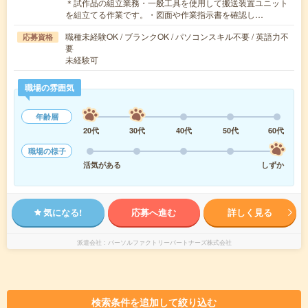
＊試作品の組立業務・一般工具を使用して搬送装置ユニット
を組立てる作業です。・図面や作業指示書を確認し…
職種未経験OK / ブランクOK / パソコンスキル不要 / 英語力不
応募資格
要
未経験可
職場の雰囲気
年齢層
20代
30代
40代
50代
60代
職場の様子
活気がある
しずか
気になる!
応募へ進む
詳しく見る
派遣会社
パーソルファクトリーパートナーズ株式会社
検索条件を追加して絞り込む