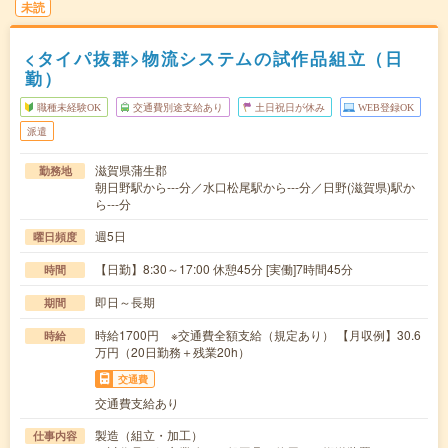
未読
<タイパ抜群>物流システムの試作品組立（日
勤）
職種未経験OK
交通費別途支給あり
土日祝日が休み
WEB登録OK
派遣
滋賀県蒲生郡
勤務地
朝日野駅から---分／水口松尾駅から---分／日野(滋賀県)駅か
ら---分
週5日
曜日頻度
【日勤】8:30～17:00 休憩45分 [実働]7時間45分
時間
即日～長期
期間
時給1700円 ※交通費全額支給（規定あり） 【月収例】30.6
時給
万円（20日勤務＋残業20h）
交通費
交通費支給あり
製造（組立・加工）
仕事内容