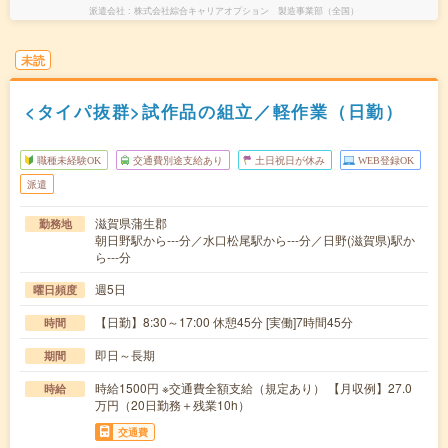
派遣会社
株式会社綜合キャリアオプション 製造事業部（全国）
未読
<タイパ抜群>試作品の組立／軽作業（日勤）
職種未経験OK
交通費別途支給あり
土日祝日が休み
WEB登録OK
派遣
滋賀県蒲生郡
勤務地
朝日野駅から---分／水口松尾駅から---分／日野(滋賀県)駅か
ら---分
週5日
曜日頻度
【日勤】8:30～17:00 休憩45分 [実働]7時間45分
時間
即日～長期
期間
時給1500円 ※交通費全額支給（規定あり） 【月収例】27.0
時給
万円（20日勤務＋残業10h）
交通費