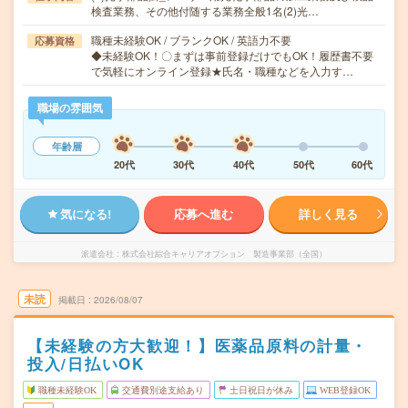
検査業務、その他付随する業務全般1名(2)光…
職種未経験OK / ブランクOK / 英語力不要
応募資格
◆未経験OK！〇まずは事前登録だけでもOK！履歴書不要
で気軽にオンライン登録★氏名・職種などを入力す…
職場の雰囲気
年齢層
20代
30代
40代
50代
60代
気になる!
応募へ進む
詳しく見る
派遣会社
株式会社綜合キャリアオプション 製造事業部（全国）
未読
掲載日
2026/08/07
【未経験の方大歓迎！】医薬品原料の計量・
投入/日払いOK
職種未経験OK
交通費別途支給あり
土日祝日が休み
WEB登録OK