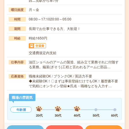
西二見駅から車7分
月～金
曜日頻度
08:00～17:1020:00～05:00
時間
長期でお仕事できる方、大歓迎！
期間
時給1650円
時給
交通費
交通費規定内支給
油圧ショベルのアームの製造、組み立て業務それに付随す
仕事内容
る業務。艤装(ぎそう)工程と言われるアームに部品…
職種未経験OK / ブランクOK / 英語力不要
応募資格
◆未経験OK！〇まずは事前登録だけでもOK！履歴書不要
で気軽にオンライン登録★氏名・職種などを入力す…
職場の雰囲気
年齢層
20代
30代
40代
50代
60代