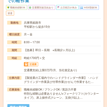
での軽作業
職種未経験OK
交通費別途支給あり
土日祝日が休み
WEB登録OK
派遣
兵庫県姫路市
勤務地
平松駅から徒歩15分
月～金
曜日頻度
8:00～17:00
時間
【急募】即日～長期 ※長期(2ヶ月以上)
期間
時給1700円＋交
時給
交通費
交通費支給(上限3万円/月、当社規定あり)
【製造業の工場内でのハンドグラインダー作業】・ハンド
仕事内容
グラインダー作業及び付帯作業(かがんで作業するた…
職種未経験OK / ブランクOK / 英語力不要
応募資格
特別な経験は必要ありません!※フォークリフト(カウンター
タイプ)、床上操作式クレーン、玉掛(1t以上…