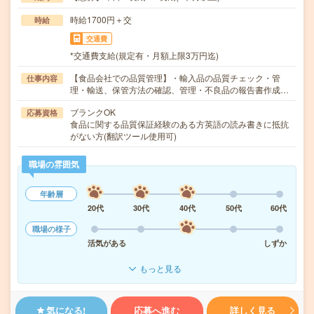
時給1700円＋交
時給
交通費
*交通費支給(規定有・月額上限3万円迄)
【食品会社での品質管理】・輸入品の品質チェック・管
仕事内容
理・輸送、保管方法の確認、管理・不良品の報告書作成…
ブランクOK
応募資格
食品に関する品質保証経験のある方英語の読み書きに抵抗
がない方(翻訳ツール使用可)
職場の雰囲気
年齢層
20代
30代
40代
50代
60代
職場の様子
活気がある
しずか
もっと見る
気になる!
応募へ進む
詳しく見る