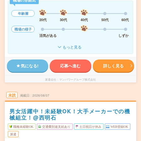
職場の雰囲気
年齢層
20代
30代
40代
50代
60代
職場の様子
活気がある
しずか
もっと見る
気になる!
応募へ進む
詳しく見る
派遣会社
マンパワーグループ株式会社
未読
掲載日
2026/08/07
男女活躍中！未経験OK！大手メーカーでの機
械組立！@西明石
職種未経験OK
交通費別途支給あり
土日祝日が休み
WEB登録OK
派遣