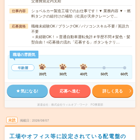
交通費規定内支給
ショベルカー製造工場でのお仕事です！▼ 業務内容 ▼・燃
仕事内容
料タンクの組付けの補助（社員が天井クレーンで…
職種未経験OK / ブランクOK / パソコンスキル不要 / 英語力
応募資格
不要
＜未経験OK！＞普通自動車運転免許＃学歴不問＃髪色・髪
型自由！○応募後の流れ「応募する」ボタンをクリ…
職場の雰囲気
年齢層
20代
30代
40代
50代
60代
気になる!
応募へ進む
詳しく見る
派遣会社
株式会社ウィルオブ・ワーク FO事業部
未読
掲載日
2026/08/07
工場やオフィス等に設定されている配電盤の