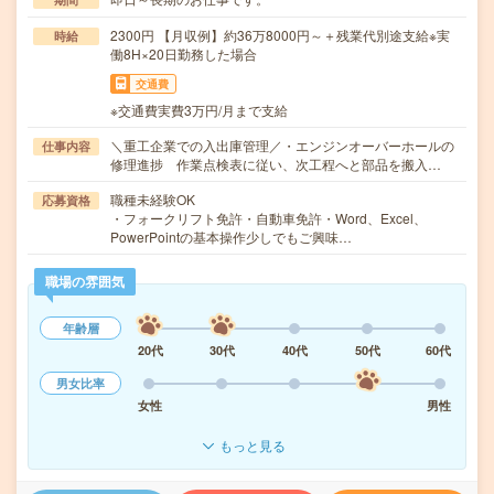
2300円 【月収例】約36万8000円～＋残業代別途支給※実
時給
働8H×20日勤務した場合
交通費
※交通費実費3万円/月まで支給
＼重工企業での入出庫管理／・エンジンオーバーホールの
仕事内容
修理進捗 作業点検表に従い、次工程へと部品を搬入…
職種未経験OK
応募資格
・フォークリフト免許・自動車免許・Word、Excel、
PowerPointの基本操作少しでもご興味…
職場の雰囲気
年齢層
20代
30代
40代
50代
60代
男女比率
女性
男性
もっと見る