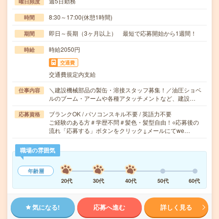
週5日勤務
曜日頻度
8:30～17:00(休憩1時間)
時間
即日～長期（3ヶ月以上） 最短で応募開始から1週間！
期間
時給2050円
時給
交通費
交通費規定内支給
＼建設機械部品の製缶・溶接スタッフ募集！／油圧ショベ
仕事内容
ルのブーム・アームや各種アタッチメントなど、建設…
ブランクOK / パソコンスキル不要 / 英語力不要
応募資格
ご経験のある方＃学歴不問＃髪色・髪型自由！○応募後の
流れ「応募する」ボタンをクリック↓メールにてwe…
職場の雰囲気
年齢層
20代
30代
40代
50代
60代
気になる!
応募へ進む
詳しく見る