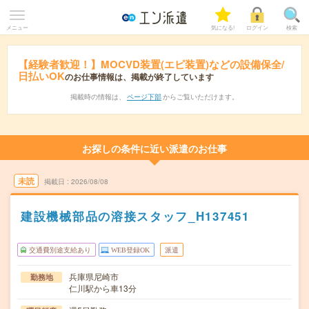
メニュー
気になる!
ログイン
検索
【経験者歓迎！】MOCVD装置(エピ装置)などの設備保全/
日払いOK
のお仕事情報は、掲載が終了しています
掲載時の情報は、
ページ下部
からご覧いただけます。
お探しの条件に近い派遣のお仕事
未読
掲載日
2026/08/08
建設機械部品の溶接スタッフ_H137451
交通費別途支給あり
WEB登録OK
派遣
兵庫県尼崎市
勤務地
仁川駅から車13分