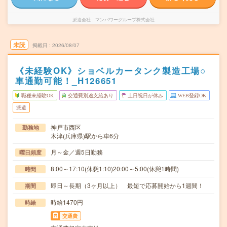
派遣会社
マンパワーグループ株式会社
未読
掲載日
2026/08/07
《未経験OK》ショベルカータンク製造工場○
車通勤可能！_H126651
職種未経験OK
交通費別途支給あり
土日祝日が休み
WEB登録OK
派遣
神戸市西区
勤務地
木津(兵庫県)駅から車6分
月～金／週5日勤務
曜日頻度
8:00～17:10(休憩1:10)20:00～5:00(休憩1時間)
時間
即日～長期（3ヶ月以上） 最短で応募開始から1週間！
期間
時給1470円
時給
交通費