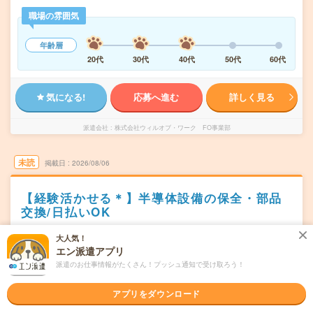
職場の雰囲気
年齢層
20代
30代
40代
50代
60代
気になる!
応募へ進む
詳しく見る
派遣会社
株式会社ウィルオブ・ワーク FO事業部
未読
掲載日
2026/08/06
【経験活かせる＊】半導体設備の保全・部品
交換/日払いOK
交通費別途支給あり
残業なし
WEB登録OK
派遣
大人気！
エン派遣アプリ
兵庫県伊丹市
勤務地
派遣のお仕事情報がたくさん！プッシュ通知で受け取ろう！
新伊丹駅からバス15分
シフト制
アプリをダウンロード
曜日頻度