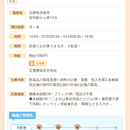
派遣
兵庫県赤穂市
勤務地
有年駅から車13分
月～金
曜日頻度
12:00～20:2520:30～04:5508:30～16:55
時間
長期でお仕事できる方、大歓迎！
期間
時給1580円
時給
交通費
交通費規定内支給
医薬品の製造業務1.原料の計量、運搬、投入作業2.各種製
仕事内容
造設備の操作3.製造記録の作成4.設備の製造…
職種未経験OK / ブランクOK / 英語力不要
応募資格
◆未経験OK！〇まずは事前登録だけでもOK！履歴書不要
で気軽にオンライン登録★氏名・職種などを入力す…
職場の雰囲気
年齢層