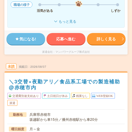
職場の様子
活気がある
しずか
もっと見る
気になる!
応募へ進む
詳しく見る
派遣会社
マンパワーグループ株式会社
未読
掲載日
2026/08/07
＼3交替×夜勤アリ／食品系工場での製造補助
@赤穂市内
交通費別途支給あり
土日祝日が休み
残業なし
WEB登録OK
派遣
兵庫県赤穂市
勤務地
坂越駅から車15分／播州赤穂駅から車20分
月～金
曜日頻度