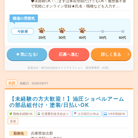
◆未経験OK！〇まずは事前登録だけでもOK！履歴書不要
で気軽にオンライン登録★氏名・職種などを入力す…
職場の雰囲気
年齢層
20代
30代
40代
50代
60代
気になる!
応募へ進む
詳しく見る
派遣会社
株式会社綜合キャリアオプション 製造事業部（全国）
未読
掲載日
2026/08/07
【未経験の方大歓迎！】油圧ショベルアーム
の部品組付け・塗装/日払いOK
職種未経験OK
交通費別途支給あり
土日祝日が休み
WEB登録OK
派遣
兵庫県加古郡
勤務地