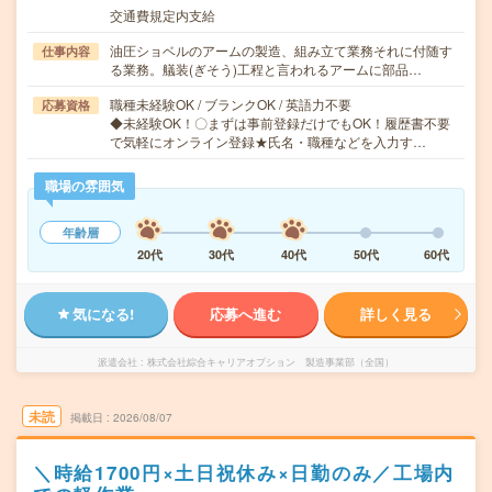
交通費規定内支給
油圧ショベルのアームの製造、組み立て業務それに付随す
仕事内容
る業務。艤装(ぎそう)工程と言われるアームに部品…
職種未経験OK / ブランクOK / 英語力不要
応募資格
◆未経験OK！〇まずは事前登録だけでもOK！履歴書不要
で気軽にオンライン登録★氏名・職種などを入力す…
職場の雰囲気
年齢層
20代
30代
40代
50代
60代
気になる!
応募へ進む
詳しく見る
派遣会社
株式会社綜合キャリアオプション 製造事業部（全国）
未読
掲載日
2026/08/07
＼時給1700円×土日祝休み×日勤のみ／工場内