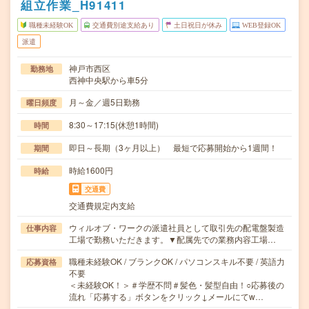
組立作業_H91411
職種未経験OK
交通費別途支給あり
土日祝日が休み
WEB登録OK
派遣
神戸市西区
勤務地
西神中央駅から車5分
月～金／週5日勤務
曜日頻度
8:30～17:15(休憩1時間)
時間
即日～長期（3ヶ月以上） 最短で応募開始から1週間！
期間
時給1600円
時給
交通費
交通費規定内支給
ウィルオブ・ワークの派遣社員として取引先の配電盤製造
仕事内容
工場で勤務いただきます。▼配属先での業務内容工場…
職種未経験OK / ブランクOK / パソコンスキル不要 / 英語力
応募資格
不要
＜未経験OK！＞＃学歴不問＃髪色・髪型自由！○応募後の
流れ「応募する」ボタンをクリック↓メールにてw…