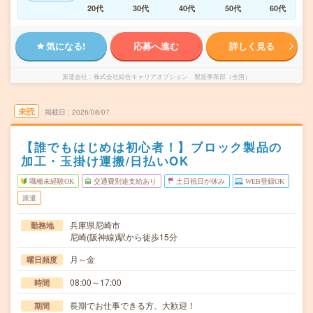
20代
30代
40代
50代
60代
気になる!
応募へ進む
詳しく見る
派遣会社
株式会社綜合キャリアオプション 製造事業部（全国）
未読
掲載日
2026/08/07
【誰でもはじめは初心者！】ブロック製品の
加工・玉掛け運搬/日払いOK
職種未経験OK
交通費別途支給あり
土日祝日が休み
WEB登録OK
派遣
兵庫県尼崎市
勤務地
尼崎(阪神線)駅から徒歩15分
月～金
曜日頻度
08:00～17:00
時間
長期でお仕事できる方、大歓迎！
期間