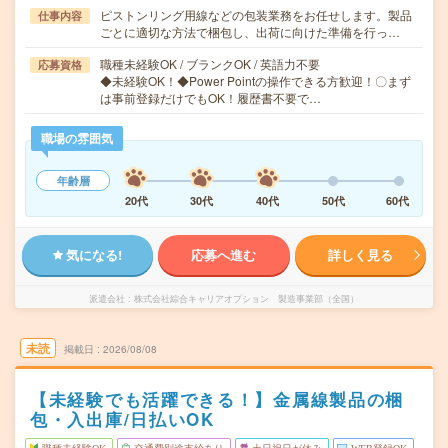
ピストンリング用線などの包装業務をお任せします。製品
仕事内容
ごとに適切な方法で梱包し、出荷に向けた準備を行っ…
職種未経験OK / ブランクOK / 英語力不要
応募資格
◆未経験OK！◆Power Pointの操作できる方歓迎！〇まず
は事前登録だけでもOK！履歴書不要で…
職場の雰囲気
年齢層
20代
30代
40代
50代
60代
気になる!
応募へ進む
詳しく見る
派遣会社
株式会社綜合キャリアオプション 製造事業部（全国）
未読
掲載日
2026/08/08
【未経験でも活躍できる！】金属線製品の梱
包・入出庫/日払いOK