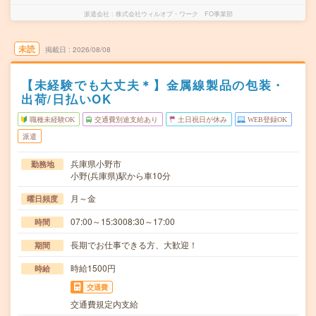
派遣会社
株式会社ウィルオブ・ワーク FO事業部
未読
掲載日
2026/08/08
【未経験でも大丈夫＊】金属線製品の包装・
出荷/日払いOK
職種未経験OK
交通費別途支給あり
土日祝日が休み
WEB登録OK
派遣
兵庫県小野市
勤務地
小野(兵庫県)駅から車10分
月～金
曜日頻度
07:00～15:3008:30～17:00
時間
長期でお仕事できる方、大歓迎！
期間
時給1500円
時給
交通費
交通費規定内支給