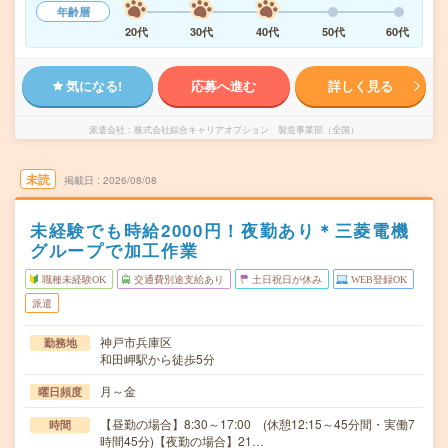
年齢層
20代
30代
40代
50代
60代
気になる!
応募へ進む
詳しく見る
派遣会社
株式会社綜合キャリアオプション 製造事業部（全国）
未読
掲載日
2026/08/08
未経験でも時給2000円！夜勤あり＊三菱電機
グループで加工作業
職種未経験OK
交通費別途支給あり
土日祝日が休み
WEB登録OK
派遣
神戸市兵庫区
勤務地
和田岬駅から徒歩5分
月～金
曜日頻度
【昼勤の場合】8:30～17:00 (休憩12:15～45分間・実働7
時間
時間45分)【夜勤の場合】21…