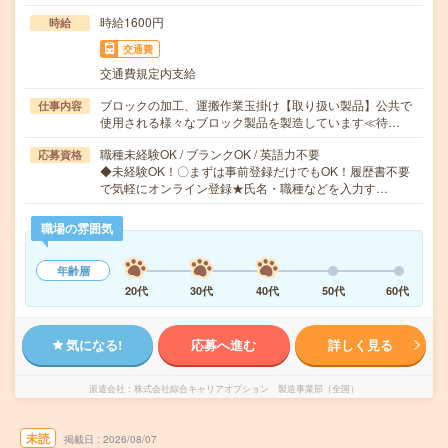
時給1600円
時給
交通費
交通費規定内支給
ブロックの加工、運搬作業玉掛け【取り扱い製品】公共で
仕事内容
使用される様々なブロック製品を製造しています≪待…
職種未経験OK / ブランクOK / 英語力不要
応募資格
◆未経験OK！〇まずは事前登録だけでもOK！履歴書不要
で気軽にオンライン登録★氏名・職種などを入力す…
職場の雰囲気
年齢層
20代
30代
40代
50代
60代
気になる!
応募へ進む
詳しく見る
派遣会社
株式会社綜合キャリアオプション 製造事業部（全国）
未読
掲載日
2026/08/07