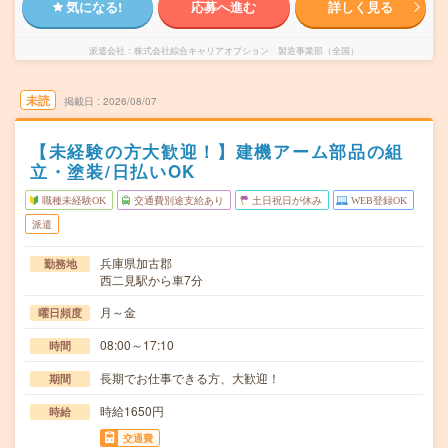
気になる!
応募へ進む
詳しく見る
派遣会社
株式会社綜合キャリアオプション 製造事業部（全国）
未読
掲載日
2026/08/07
【未経験の方大歓迎！】建機アーム部品の組
立・塗装/日払いOK
職種未経験OK
交通費別途支給あり
土日祝日が休み
WEB登録OK
派遣
兵庫県加古郡
勤務地
西二見駅から車7分
月～金
曜日頻度
08:00～17:10
時間
長期でお仕事できる方、大歓迎！
期間
時給1650円
時給
交通費