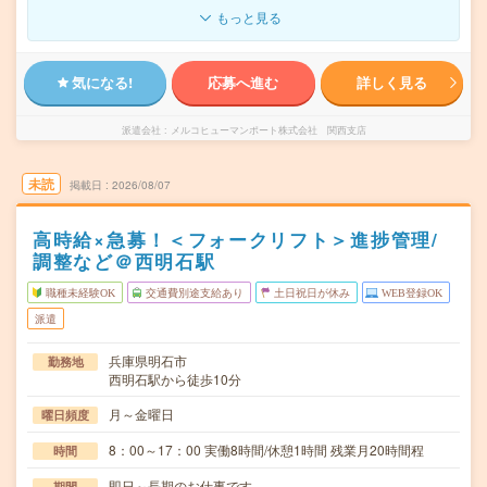
もっと見る
気になる!
応募へ進む
詳しく見る
派遣会社
メルコヒューマンポート株式会社 関西支店
未読
掲載日
2026/08/07
高時給×急募！＜フォークリフト＞進捗管理/
調整など＠西明石駅
職種未経験OK
交通費別途支給あり
土日祝日が休み
WEB登録OK
派遣
兵庫県明石市
勤務地
西明石駅から徒歩10分
月～金曜日
曜日頻度
8：00～17：00 実働8時間/休憩1時間 残業月20時間程
時間
即日～長期のお仕事です。
期間