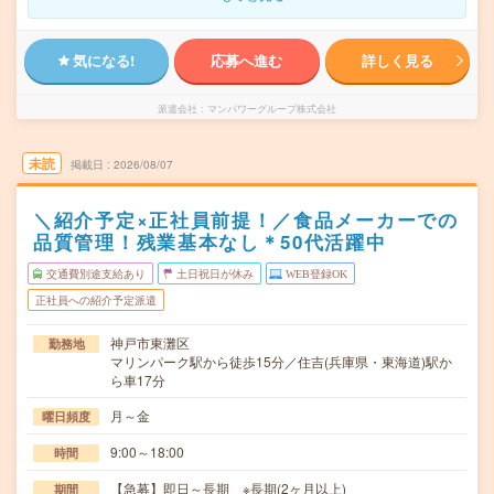
気になる!
応募へ進む
詳しく見る
派遣会社
マンパワーグループ株式会社
未読
掲載日
2026/08/07
＼紹介予定×正社員前提！／食品メーカーでの
品質管理！残業基本なし＊50代活躍中
交通費別途支給あり
土日祝日が休み
WEB登録OK
正社員への紹介予定派遣
神戸市東灘区
勤務地
マリンパーク駅から徒歩15分／住吉(兵庫県・東海道)駅か
ら車17分
月～金
曜日頻度
9:00～18:00
時間
【急募】即日～長期 ※長期(2ヶ月以上)
期間