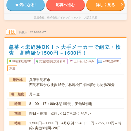
気になる!
応募へ進む
詳しく見る
派遣会社
株式会社メイテックキャスト 大阪営業所
未読
掲載日
2026/08/07
急募＜未経験OK！＞大手メーカーで組立・検
査｜高時給✨1500円～1600円！
職種未経験OK
交通費別途支給あり
土日祝日が休み
WEB登録OK
派遣
兵庫県明石市
勤務地
西明石駅から徒歩15分／林崎松江海岸駅から徒歩20分
月～金
曜日頻度
8：00～17：00(休憩1時間、実働8時間)
時間
即日～長期 ※詳しくはご相談ください
期間
1,500円～1,600円 ※月収例：240,000円～256,000円＝時
時給
給×実働8時間×20日