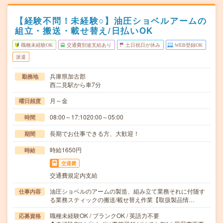
【経験不問！未経験○】油圧ショベルアームの
組立・搬送・載せ替え/日払いOK
職種未経験OK
交通費別途支給あり
土日祝日が休み
WEB登録OK
派遣
兵庫県加古郡
勤務地
西二見駅から車7分
月～金
曜日頻度
08:00～17:1020:00～05:00
時間
長期でお仕事できる方、大歓迎！
期間
時給1650円
時給
交通費
交通費規定内支給
油圧ショベルのアームの製造、組み立て業務それに付随す
仕事内容
る業務スティックの搬送/載せ替え作業【取扱製品情…
職種未経験OK / ブランクOK / 英語力不要
応募資格