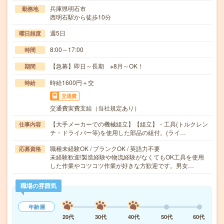
兵庫県明石市
勤務地
西明石駅から徒歩10分
週5日
曜日頻度
8:00～17:00
時間
【急募】即日～長期 ※8月～OK！
期間
時給1600円＋交
時給
交通費
交通費実費支給（当社規定あり）
【大手メーカーでの機械組立】【組立】・工具(トルクレン
仕事内容
チ・ドライバー等)を使用した部品の組付。(ライ…
職種未経験OK / ブランクOK / 英語力不要
応募資格
未経験歓迎!製造経験や物流経験がなくてもOK工具を使用
した作業やコツコツ作業が好きな方歓迎です。男女…
職場の雰囲気
年齢層
20代
30代
40代
50代
60代