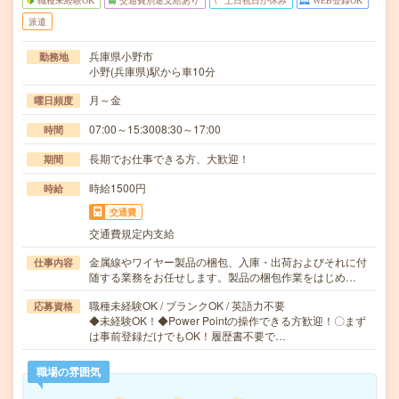
職種未経験OK
交通費別途支給あり
土日祝日が休み
WEB登録OK
派遣
兵庫県小野市
勤務地
小野(兵庫県)駅から車10分
月～金
曜日頻度
07:00～15:3008:30～17:00
時間
長期でお仕事できる方、大歓迎！
期間
時給1500円
時給
交通費
交通費規定内支給
金属線やワイヤー製品の梱包、入庫・出荷およびそれに付
仕事内容
随する業務をお任せします。製品の梱包作業をはじめ…
職種未経験OK / ブランクOK / 英語力不要
応募資格
◆未経験OK！◆Power Pointの操作できる方歓迎！〇まず
は事前登録だけでもOK！履歴書不要で…
職場の雰囲気