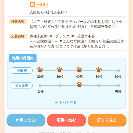
交通費
支給あり※社内規定あり
【組立・検査】〇電動ドライバーなどの工具を使用した小
仕事内容
型部品の組立作業〇配線の取り付け、各種調整作業〇…
職種未経験OK / ブランクOK / 英語力不要
応募資格
～未経験歓迎！～ ▼こんな方歓迎！ ◎細かい部品の組立作
業がお好きな方 ◎コツコツ作業に取り組める方…
職場の雰囲気
年齢層
20代
30代
40代
50代
60代
男女比率
女性
男性
もっと見る
気になる!
応募へ進む
詳しく見る
派遣会社
株式会社ケイキャリアパートナーズ