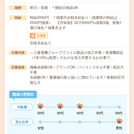
即日～長期 ＊開始日相談OK
期間
時給2000円 ＊残業代全額支給あり（残業時の時給は
時給
2500円換算） 【月収例】32万5000円※昼勤3週、夜勤1
週の場合＊残業含まず
交通費
別途支給あり
＜三菱電機グループでコイル製品の加工作業＞発電機部品
仕事内容
（1本100㎏程度）のものを加工作業するお仕事で…
職種未経験OK / ブランクOK / パソコンスキル不要 / 英語力
応募資格
不要
未経験OK＊重量物の取り扱いに慣れている方＊夜勤対応可
能な方
職場の雰囲気
年齢層
20代
30代
40代
50代
60代
男女比率
女性
男性