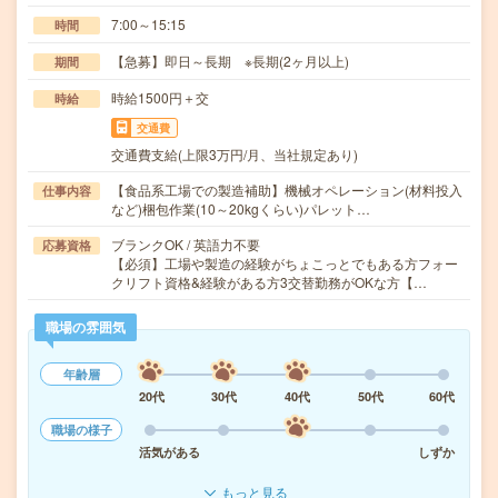
7:00～15:15
時間
【急募】即日～長期 ※長期(2ヶ月以上)
期間
時給1500円＋交
時給
交通費
交通費支給(上限3万円/月、当社規定あり)
【食品系工場での製造補助】機械オペレーション(材料投入
仕事内容
など)梱包作業(10～20kgくらい)パレット…
ブランクOK / 英語力不要
応募資格
【必須】工場や製造の経験がちょこっとでもある方フォー
クリフト資格&経験がある方3交替勤務がOKな方【…
職場の雰囲気
年齢層
20代
30代
40代
50代
60代
職場の様子
活気がある
しずか
もっと見る