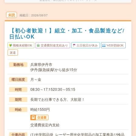
未読
掲載日
2026/08/07
【初心者歓迎！】組立・加工・食品製造など/
日払いOK
職種未経験OK
交通費別途支給あり
土日祝日が休み
WEB登録OK
派遣
兵庫県伊丹市
勤務地
伊丹(阪急線)駅から徒歩15分
月～金
曜日頻度
08:30～17:1520:30～05:15
時間
長期でお仕事できる方、大歓迎！
期間
時給1550円
時給
交通費
交通費規定内支給
(1)光学部品掛_レーザー用光化学部品の加工業務及び検品
仕事内容