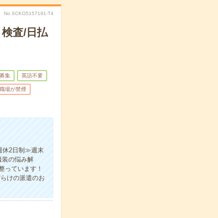
No.SCKO5157191-T4
検査/日払
募集
英語不要
職場が禁煙
週休2日制≫週末
服装の悩み解
整っています！
だらけの派遣のお