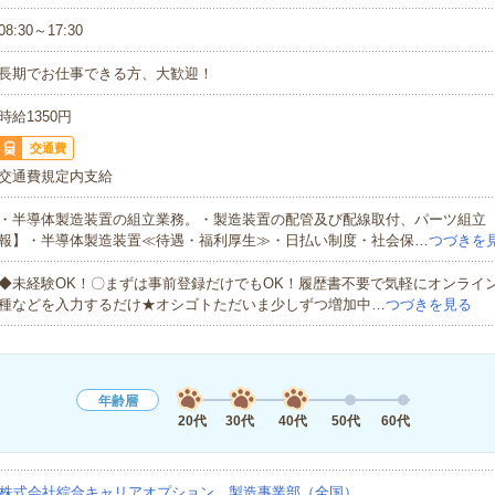
08:30～17:30
長期でお仕事できる方、大歓迎！
時給1350円
交通費
交通費規定内支給
・半導体製造装置の組立業務。・製造装置の配管及び配線取付、パーツ組立
報】・半導体製造装置≪待遇・福利厚生≫・日払い制度・社会保…
つづきを
◆未経験OK！〇まずは事前登録だけでもOK！履歴書不要で気軽にオンライ
種などを入力するだけ★オシゴトただいま少しずつ増加中…
つづきを見る
年齢層
20代
30代
40代
50代
60代
株式会社綜合キャリアオプション 製造事業部（全国）