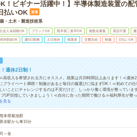
OK！ビギナー活躍中！】半導体製造装置の配
日払いOK
派遣
築・土木・製造技術系
社会人未経験OK
ブランクOK
既卒第二新卒OK
複数名募集
英語不要
履
WEB登録OK
週5日勤務
土日祝休
残業多
交費支給
制服
日払いOK
！
！週休2日制！
≫高収入を希望される方にオススメ。残業は月20時間以上あります！≪週休
にプライベート満喫！制服があると毎日の服選びに悩まずOK！≪初めての仕
しいことにチャレンジするのは不安だけど、しっかり働く環境が整っていま
ップUP目指していきましょう！≪自分に合った期間で働ける≫福利厚生が整
を見る
熊本県菊池郡
原水駅から車15分
月～金