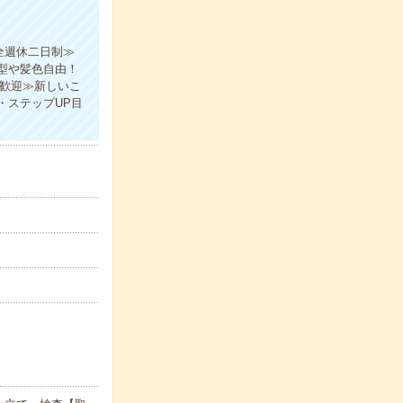
全週休二日制≫
型や髪色自由！
大歓迎≫新しいこ
・ステップUP目