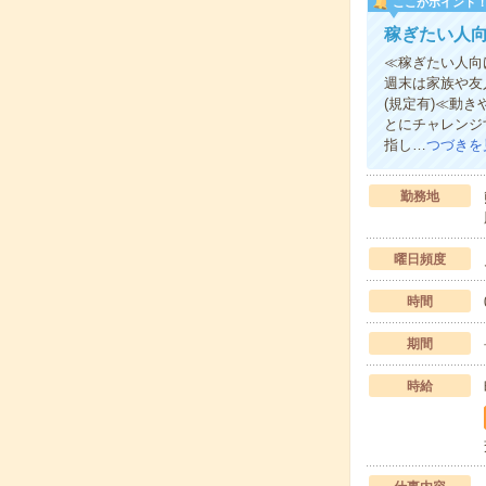
ここがポイント
稼ぎたい人
≪稼ぎたい人向
週末は家族や友
(規定有)≪動
とにチャレンジ
指し…
つづきを
勤務地
曜日頻度
時間
期間
時給