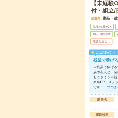
【未経験
付・組立/
製造・建
派遣先
職種未経験OK
40～50代活躍
電話対応なし
ここがポイント
残業で稼げる
≪残業で稼げる
族や友人と一緒
もできそう≫新
キルUP・ステ
です！…
つづき
勤務地
曜日頻度