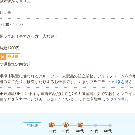
原水駅から車10分
月～金
08:30～17:30
長期でお仕事できる方、大歓迎！
時給1200円
交通費
交通費規定内支給
半導体装置に使われるアルミフレーム製品の組立業務。アルミフレームを六
組み立てたり、検査したりするお仕事です。大きなプラモデ…
つづきを見る
◆未経験OK！〇まずは事前登録だけでもOK！履歴書不要で気軽にオンライ
種などを入力するだけ★オシゴトただいま少しずつ増加中…
つづきを見る
年齢層
20代
30代
40代
50代
60代