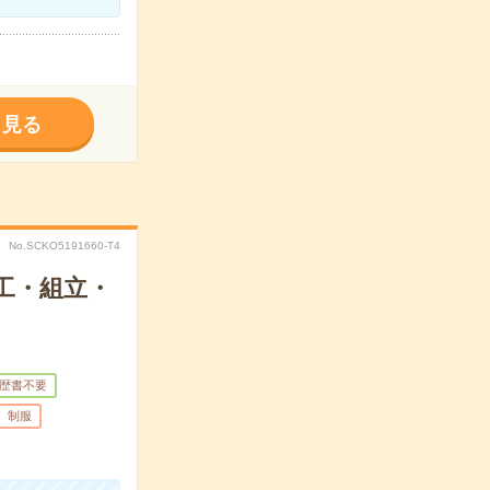
く見る
No.SCKO5191660-T4
工・組立・
歴書不要
制服