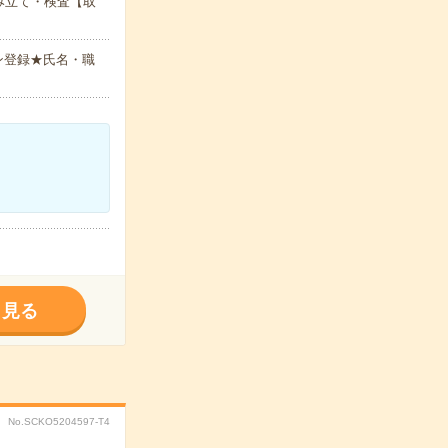
み立て・検査【取
ン登録★氏名・職
く見る
No.SCKO5204597-T4