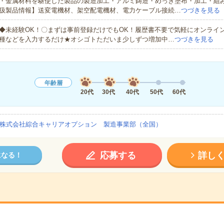
・金属材料を駆使した製品の製造加工・アルミ鋳造・めっき塗布・加工・組
扱製品情報】送変電機材、架空配電機材、電力ケーブル接続…
つづきを見る
◆未経験OK！〇まずは事前登録だけでもOK！履歴書不要で気軽にオンライ
種などを入力するだけ★オシゴトただいま少しずつ増加中…
つづきを見る
年齢層
20代
30代
40代
50代
60代
株式会社綜合キャリアオプション 製造事業部（全国）
応募する
詳し
になる！