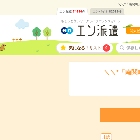
＼＼*「南関町
エン派遣
74686
件
エンバイト
82531
件
ちょうど良いワークライフバランスが叶う
関東版
気になる！リスト
0
保存し
＼＼*「南関
未読