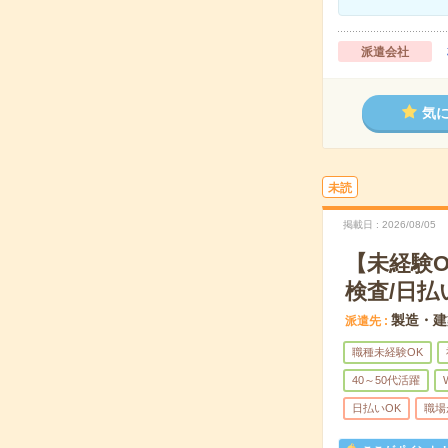
派遣会社
気
未読
掲載日
2026/08/05
【未経験
検査/日払
製造・建
派遣先
職種未経験OK
40～50代活躍
日払いOK
職場