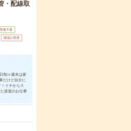
管・配線取
歴書不要
職場が禁煙
2日制≫週末は家
事だけど自分に
す！イチからス
った派遣のお仕事