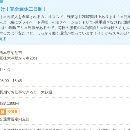
！
向け！完全週休二日制！
け≫高収入を希望される方にオススメ。残業は月20時間以上あります！≪完
人と一緒にプライベート満喫！≪モチベーションもUP≫派手過ぎなければ髪
きやすい制服アリ≫制服があるので、毎日の服装の悩み解消！≪未経験の方も
するのは不安だけど、しっかり働く環境が整っています！イチからスキルUP
見る
熊本県菊池市
肥後大津駅から車20分
月～金
08:00～16:45
長期でお仕事できる方、大歓迎！
時給1300円
交通費
交通費規定内支給