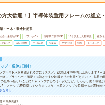
の方大歓迎！】半導体装置用フレームの組立・
築・土木・製造技術系
社会人未経験OK
ブランクOK
既卒第二新卒OK
10名以上の大量募集
複数名
B登録OK
週5日勤務
土日祝休
残業多
交費支給
制服
日払いOK
！
ップ！週休2日制！
ップ≫高収入を希望される方にオススメ。残業は月20時間以上あります！≪
一緒にプライベート満喫！≪動きやすい制服アリ≫制服があるので、毎日の
Kの仕事≫新しいことにチャレンジするのは不安だけど、しっかり働く環境が
UP・ステップUP目指していきましょう！≪収入アップを目指せる≫高時給
きを見る
熊本県菊池郡