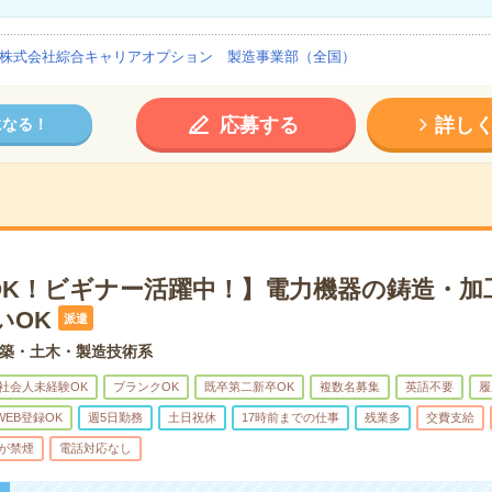
株式会社綜合キャリアオプション 製造事業部（全国）
応募する
詳し
になる！
OK！ビギナー活躍中！】電力機器の鋳造・加
いOK
派遣
築・土木・製造技術系
社会人未経験OK
ブランクOK
既卒第二新卒OK
複数名募集
英語不要
履
WEB登録OK
週5日勤務
土日祝休
17時前までの仕事
残業多
交費支給
が禁煙
電話対応なし