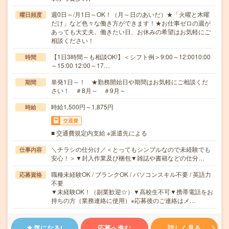
週0日～/月1日～OK！（月～日のあいだ）★「火曜と木曜
曜日頻度
だけ」など色々な働き方ができます！★お仕事ゼロの週が
あっても大丈夫。働きたい日、お休みの希望はお気軽にご
相談ください！
【1日3時間～も相談OK!】＜シフト例＞9:00～12:0010:00
時間
～15:00 12:00～17…
単発1日～！ ★勤務開始日や期間はお気軽にご相談くだ
期間
さい！ ＃8月～ ＃9月～
時給1,500円～1,875円
時給
交通費
■ 交通費規定内支給 ※派遣先による
＼チラシの仕分け／＜とってもシンプルなので未経験でも
仕事内容
安心！＞▼封入作業及び梱包▼雑誌や書籍などの仕分…
職種未経験OK / ブランクOK / パソコンスキル不要 / 英語力
応募資格
不要
▼未経験OK！（副業歓迎☆）▼高校生不可▼携帯電話をお
持ちの方（業務連絡に使用）※応募後のご連絡はメ…
気になる!
応募へ進む
詳しく見る