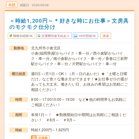
未読
掲載日
2026/08/08
＜時給1,200円～＊好きな時にお仕事＞文房具
のモクモク仕分け
職種未経験OK
交通費別途支給あり
WEB登録OK
派遣
北九州市小倉北区
勤務地
小倉(福岡県)駅からバイク・車---分／西小倉駅からバイ
ク・車---分／南小倉駅からバイク・車---分／香春口三萩野
駅からバイク・車---分／片野駅からバイク・車---分
週0日～/月1日～OK！（月～日のあいだ）★「土曜と日曜
曜日頻度
だけ」など色々な働き方ができます！★お仕事ゼロの週が
あっても大丈夫。働きたい日、お休みの希望はお気軽にご
相談ください！
9:00～17:0010:00～19:00 など■ 他の時間帯もお気軽に
時間
ご相談ください！
単発1日～！ ★勤務開始日や期間はお気軽にご相談くだ
期間
さい！ ＃8月～ ＃9月～
時給1,200円～1,625円
時給
交通費