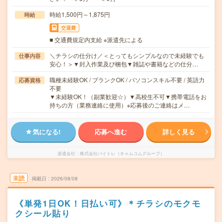
時給1,500円～1,875円
時給
交通費
■ 交通費規定内支給 ※派遣先による
＼チラシの仕分け／＜とってもシンプルなので未経験でも
仕事内容
安心！＞▼封入作業及び梱包▼雑誌や書籍などの仕分…
職種未経験OK / ブランクOK / パソコンスキル不要 / 英語力
応募資格
不要
▼未経験OK！（副業歓迎☆）▼高校生不可▼携帯電話をお
持ちの方（業務連絡に使用）※応募後のご連絡はメ…
気になる!
応募へ進む
詳しく見る
派遣会社
株式会社バイトレ（キャムコムグループ）
未読
掲載日
2026/08/08
《単発1日OK！日払い可》＊チラシのモクモ
クシール貼り