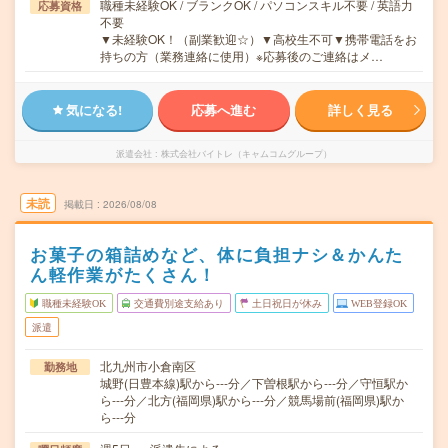
職種未経験OK / ブランクOK / パソコンスキル不要 / 英語力
応募資格
不要
▼未経験OK！（副業歓迎☆）▼高校生不可▼携帯電話をお
持ちの方（業務連絡に使用）※応募後のご連絡はメ…
気になる!
応募へ進む
詳しく見る
派遣会社
株式会社バイトレ（キャムコムグループ）
未読
掲載日
2026/08/08
お菓子の箱詰めなど、体に負担ナシ＆かんた
ん軽作業がたくさん！
職種未経験OK
交通費別途支給あり
土日祝日が休み
WEB登録OK
派遣
北九州市小倉南区
勤務地
城野(日豊本線)駅から---分／下曽根駅から---分／守恒駅か
ら---分／北方(福岡県)駅から---分／競馬場前(福岡県)駅か
ら---分