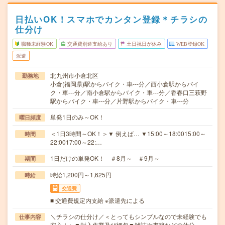
日払いOK！スマホでカンタン登録＊チラシの
仕分け
職種未経験OK
交通費別途支給あり
土日祝日が休み
WEB登録OK
派遣
北九州市小倉北区
勤務地
小倉(福岡県)駅からバイク・車---分／西小倉駅からバイ
ク・車---分／南小倉駅からバイク・車---分／香春口三萩野
駅からバイク・車---分／片野駅からバイク・車---分
単発1日のみ～OK！
曜日頻度
＜1日3時間～OK！＞▼ 例えば… ▼15:00～18:0015:00～
時間
22:0017:00～22:…
1日だけの単発OK！ ＃8月～ ＃9月～
期間
時給1,200円～1,625円
時給
交通費
■ 交通費規定内支給 ※派遣先による
＼チラシの仕分け／＜とってもシンプルなので未経験でも
仕事内容
安心！＞▼封入作業及び梱包▼雑誌や書籍などの仕分…