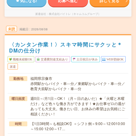
気になる!
応募へ進む
詳しく見る
派遣会社
株式会社バイトレ（キャムコムグループ）
未読
掲載日
2026/08/08
〈カンタン作業！〉スキマ時間にサクッと＊
DMの仕分け
職種未経験OK
交通費別途支給あり
土日祝日が休み
WEB登録OK
派遣
福岡県宗像市
勤務地
赤間駅からバイク・車---分／東郷駅からバイク・車---分／
教育大前駅からバイク・車---分
週0日～/月1日～OK！（月～日のあいだ）★「火曜と木曜
曜日頻度
だけ」など色々な働き方ができます！★お仕事ゼロの週が
あっても大丈夫。働きたい日、お休みの希望はお気軽にご
相談ください！
【1日3時間～も相談OK!】＜シフト例＞9:00～12:0010:00
時間
～15:00 12:00～17…