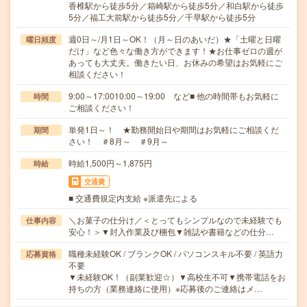
香椎駅から徒歩5分／箱崎駅から徒歩5分／和白駅から徒歩
5分／福工大前駅から徒歩5分／千早駅から徒歩5分
週0日～/月1日～OK！（月～日のあいだ）★「土曜と日曜
曜日頻度
だけ」など色々な働き方ができます！★お仕事ゼロの週が
あっても大丈夫。働きたい日、お休みの希望はお気軽にご
相談ください！
9:00～17:0010:00～19:00 など■ 他の時間帯もお気軽に
時間
ご相談ください！
単発1日～！ ★勤務開始日や期間はお気軽にご相談くだ
期間
さい！ ＃8月～ ＃9月～
時給1,500円～1,875円
時給
交通費
■ 交通費規定内支給 ※派遣先による
＼お菓子の仕分け／＜とってもシンプルなので未経験でも
仕事内容
安心！＞▼封入作業及び梱包▼雑誌や書籍などの仕分…
職種未経験OK / ブランクOK / パソコンスキル不要 / 英語力
応募資格
不要
▼未経験OK！（副業歓迎☆）▼高校生不可▼携帯電話をお
持ちの方（業務連絡に使用）※応募後のご連絡はメ…