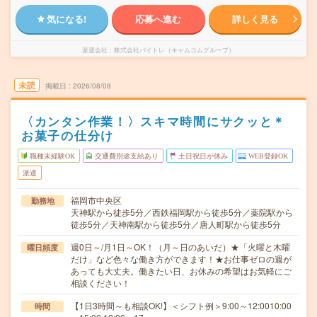
気になる!
応募へ進む
詳しく見る
派遣会社
株式会社バイトレ（キャムコムグループ）
未読
掲載日
2026/08/08
〈カンタン作業！〉スキマ時間にサクッと＊
お菓子の仕分け
職種未経験OK
交通費別途支給あり
土日祝日が休み
WEB登録OK
派遣
福岡市中央区
勤務地
天神駅から徒歩5分／西鉄福岡駅から徒歩5分／薬院駅から
徒歩5分／天神南駅から徒歩5分／唐人町駅から徒歩5分
週0日～/月1日～OK！（月～日のあいだ）★「火曜と木曜
曜日頻度
だけ」など色々な働き方ができます！★お仕事ゼロの週が
あっても大丈夫。働きたい日、お休みの希望はお気軽にご
相談ください！
【1日3時間～も相談OK!】＜シフト例＞9:00～12:0010:00
時間