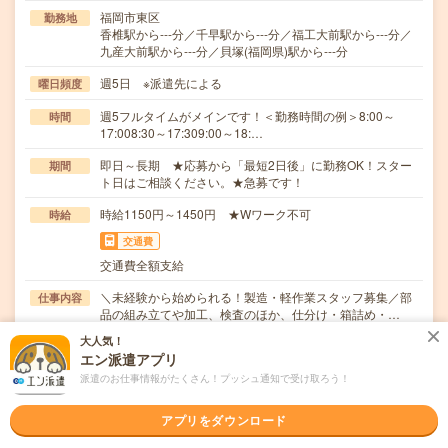
福岡市東区
勤務地
香椎駅から---分／千早駅から---分／福工大前駅から---分／
九産大前駅から---分／貝塚(福岡県)駅から---分
週5日 ※派遣先による
曜日頻度
週5フルタイムがメインです！＜勤務時間の例＞8:00～
時間
17:008:30～17:309:00～18:…
即日～長期 ★応募から「最短2日後」に勤務OK！スター
期間
ト日はご相談ください。★急募です！
時給1150円～1450円 ★Wワーク不可
時給
交通費
交通費全額支給
＼未経験から始められる！製造・軽作業スタッフ募集／部
仕事内容
品の組み立てや加工、検査のほか、仕分け・箱詰め・…
大人気！
職種未経験OK / ブランクOK / パソコンスキル不要 / 英語力
応募資格
エン派遣アプリ
不要
派遣のお仕事情報がたくさん！プッシュ通知で受け取ろう！
【来社不要、WEB登録OK！】〇未経験大歓迎！〇フリー
ター、主婦(夫) 大歓迎！〇ブランクOK〇週5…
アプリをダウンロード
職場の雰囲気