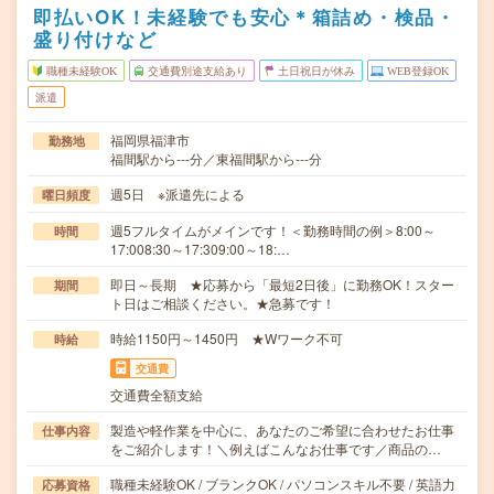
即払いOK！未経験でも安心＊箱詰め・検品・
盛り付けなど
職種未経験OK
交通費別途支給あり
土日祝日が休み
WEB登録OK
派遣
福岡県福津市
勤務地
福間駅から---分／東福間駅から---分
週5日 ※派遣先による
曜日頻度
週5フルタイムがメインです！＜勤務時間の例＞8:00～
時間
17:008:30～17:309:00～18:…
即日～長期 ★応募から「最短2日後」に勤務OK！スター
期間
ト日はご相談ください。★急募です！
時給1150円～1450円 ★Wワーク不可
時給
交通費
交通費全額支給
製造や軽作業を中心に、あなたのご希望に合わせたお仕事
仕事内容
をご紹介します！＼例えばこんなお仕事です／商品の…
職種未経験OK / ブランクOK / パソコンスキル不要 / 英語力
応募資格