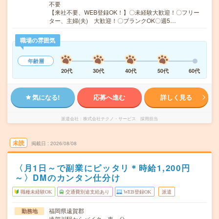
不要
【来社不要、WEB登録OK！】〇未経験大歓迎！〇フリー
ター、主婦(夫) 大歓迎！〇ブランクOK〇週5…
職場の雰囲気
年齢層
20代
30代
40代
50代
60代
気になる!
応募へ進む
詳しく見る
派遣会社
株式会社テクノ・サービス 採用担当
未読
掲載日
2026/08/08
〈月1日～で副業にピッタリ＊時給1,200円
～〉DMのカンタン仕分け
職種未経験OK
交通費別途支給あり
WEB登録OK
派遣
福岡県遠賀郡
勤務地
遠賀川駅からバイク・車---分