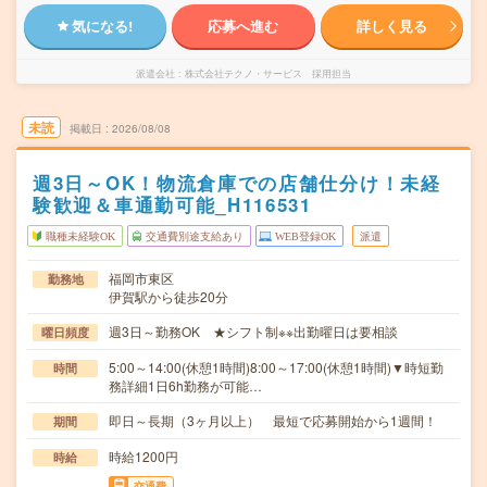
気になる!
応募へ進む
詳しく見る
派遣会社
株式会社テクノ・サービス 採用担当
未読
掲載日
2026/08/08
週3日～OK！物流倉庫での店舗仕分け！未経
験歓迎＆車通勤可能_H116531
職種未経験OK
交通費別途支給あり
WEB登録OK
派遣
福岡市東区
勤務地
伊賀駅から徒歩20分
週3日～勤務OK ★シフト制※※出勤曜日は要相談
曜日頻度
5:00～14:00(休憩1時間)8:00～17:00(休憩1時間)▼時短勤
時間
務詳細1日6h勤務が可能…
即日～長期（3ヶ月以上） 最短で応募開始から1週間！
期間
時給1200円
時給
交通費