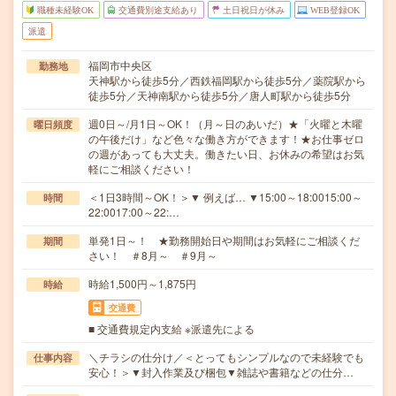
職種未経験OK
交通費別途支給あり
土日祝日が休み
WEB登録OK
派遣
福岡市中央区
勤務地
天神駅から徒歩5分／西鉄福岡駅から徒歩5分／薬院駅から
徒歩5分／天神南駅から徒歩5分／唐人町駅から徒歩5分
週0日～/月1日～OK！（月～日のあいだ）★「火曜と木曜
曜日頻度
の午後だけ」など色々な働き方ができます！★お仕事ゼロ
の週があっても大丈夫。働きたい日、お休みの希望はお気
軽にご相談ください！
＜1日3時間～OK！＞▼ 例えば… ▼15:00～18:0015:00～
時間
22:0017:00～22:…
単発1日～！ ★勤務開始日や期間はお気軽にご相談くだ
期間
さい！ ＃8月～ ＃9月～
時給1,500円～1,875円
時給
交通費
■ 交通費規定内支給 ※派遣先による
＼チラシの仕分け／＜とってもシンプルなので未経験でも
仕事内容
安心！＞▼封入作業及び梱包▼雑誌や書籍などの仕分…