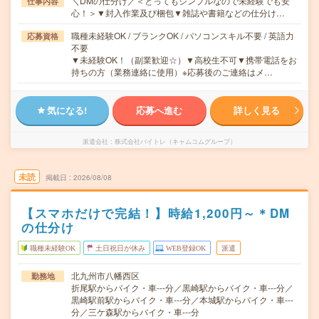
＼DMの仕分け／＜とってもシンプルなので未経験でも安
仕事内容
心！＞▼封入作業及び梱包▼雑誌や書籍などの仕分け…
職種未経験OK / ブランクOK / パソコンスキル不要 / 英語力
応募資格
不要
▼未経験OK！（副業歓迎☆）▼高校生不可▼携帯電話をお
持ちの方（業務連絡に使用）※応募後のご連絡はメ…
気になる!
応募へ進む
詳しく見る
派遣会社
株式会社バイトレ（キャムコムグループ）
未読
掲載日
2026/08/08
【スマホだけで完結！】時給1,200円～＊DM
の仕分け
職種未経験OK
土日祝日が休み
WEB登録OK
派遣
北九州市八幡西区
勤務地
折尾駅からバイク・車---分／黒崎駅からバイク・車---分／
黒崎駅前駅からバイク・車---分／本城駅からバイク・車---
分／三ケ森駅からバイク・車---分