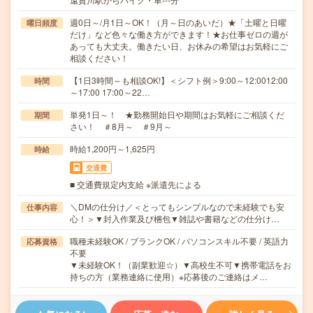
週0日～/月1日～OK！（月～日のあいだ）★「土曜と日曜
曜日頻度
だけ」など色々な働き方ができます！★お仕事ゼロの週が
あっても大丈夫。働きたい日、お休みの希望はお気軽にご
相談ください！
【1日3時間～も相談OK!】＜シフト例＞9:00～12:0012:00
時間
～17:00 17:00～22…
単発1日～！ ★勤務開始日や期間はお気軽にご相談くだ
期間
さい！ ＃8月～ ＃9月～
時給1,200円～1,625円
時給
交通費
■ 交通費規定内支給 ※派遣先による
＼DMの仕分け／＜とってもシンプルなので未経験でも安
仕事内容
心！＞▼封入作業及び梱包▼雑誌や書籍などの仕分け…
職種未経験OK / ブランクOK / パソコンスキル不要 / 英語力
応募資格
不要
▼未経験OK！（副業歓迎☆）▼高校生不可▼携帯電話をお
持ちの方（業務連絡に使用）※応募後のご連絡はメ…