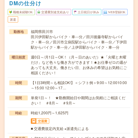
DMの仕分け
職種未経験OK
交通費別途支給あり
土日祝日が休み
WEB登録OK
派遣
福岡県田川市
勤務地
田川伊田駅からバイク・車---分／田川後藤寺駅からバイ
ク・車---分／田川市立病院駅からバイク・車---分／下伊田
駅からバイク・車---分／上伊田駅からバイク・車---分
週0日～/月1日～OK！（月～日のあいだ）★「火曜と木曜
曜日頻度
だけ」など色々な働き方ができます！★お仕事ゼロの週が
あっても大丈夫。働きたい日、お休みの希望はお気軽にご
相談ください！
【1日3時間～も相談OK!】＜シフト例＞9:00～12:0010:00
時間
～15:00 12:00～17…
単発1日～！ ★勤務開始日や期間はお気軽にご相談くだ
期間
さい！ ＃8月～ ＃9月～
時給1,200円～1,625円
時給
交通費
■ 交通費規定内支給 ※派遣先による