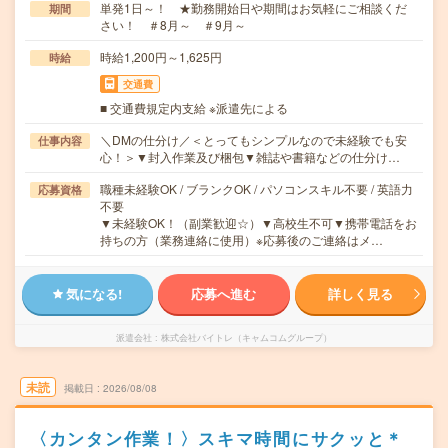
単発1日～！ ★勤務開始日や期間はお気軽にご相談くだ
期間
さい！ ＃8月～ ＃9月～
時給1,200円～1,625円
時給
交通費
■ 交通費規定内支給 ※派遣先による
＼DMの仕分け／＜とってもシンプルなので未経験でも安
仕事内容
心！＞▼封入作業及び梱包▼雑誌や書籍などの仕分け…
職種未経験OK / ブランクOK / パソコンスキル不要 / 英語力
応募資格
不要
▼未経験OK！（副業歓迎☆）▼高校生不可▼携帯電話をお
持ちの方（業務連絡に使用）※応募後のご連絡はメ…
気になる!
応募へ進む
詳しく見る
派遣会社
株式会社バイトレ（キャムコムグループ）
未読
掲載日
2026/08/08
〈カンタン作業！〉スキマ時間にサクッと＊