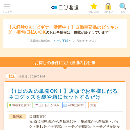
メニュー
気になる!
ログイン
検索
【未経験OK！ビギナー活躍中！】自動車部品のピッキン
グ・梱包/日払いOK
のお仕事情報は、掲載が終了しています
掲載時の情報は、
ページ下部
からご覧いただけます。
お探しの条件に近い派遣のお仕事
未読
掲載日
2026/08/08
【1日のみの単発OK！】店頭でお客様に配る
ネコグッズを袋や箱にセットするだけ
職種未経験OK
土日祝日が休み
WEB登録OK
派遣
福岡市東区
勤務地
貝塚(福岡県)駅から自転車10分／箱崎駅から自転車・バイ
ク・車15分／千早駅から---分／香椎駅から---分／博多駅か