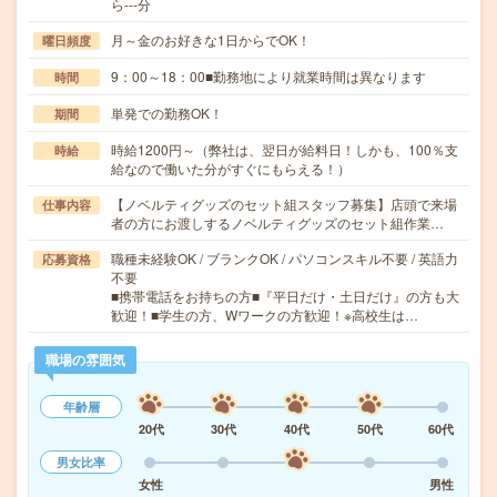
ら---分
月～金のお好きな1日からでOK！
曜日頻度
9：00～18：00■勤務地により就業時間は異なります
時間
単発での勤務OK！
期間
時給1200円～（弊社は、翌日が給料日！しかも、100％支
時給
給なので働いた分がすぐにもらえる！）
【ノベルティグッズのセット組スタッフ募集】店頭で来場
仕事内容
者の方にお渡しするノベルティグッズのセット組作業…
職種未経験OK / ブランクOK / パソコンスキル不要 / 英語力
応募資格
不要
■携帯電話をお持ちの方■『平日だけ・土日だけ』の方も大
歓迎！■学生の方、Wワークの方歓迎！※高校生は…
職場の雰囲気
年齢層
20代
30代
40代
50代
60代
男女比率
女性
男性