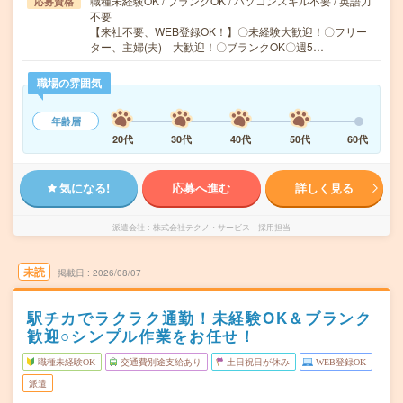
職種未経験OK / ブランクOK / パソコンスキル不要 / 英語力
応募資格
不要
【来社不要、WEB登録OK！】〇未経験大歓迎！〇フリー
ター、主婦(夫) 大歓迎！〇ブランクOK〇週5…
職場の雰囲気
年齢層
20代
30代
40代
50代
60代
気になる!
応募へ進む
詳しく見る
派遣会社
株式会社テクノ・サービス 採用担当
未読
掲載日
2026/08/07
駅チカでラクラク通勤！未経験OK＆ブランク
歓迎○シンプル作業をお任せ！
職種未経験OK
交通費別途支給あり
土日祝日が休み
WEB登録OK
派遣