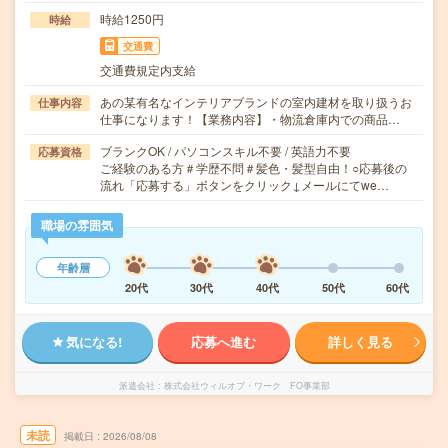
時給1250円
時給
交通費
交通費規定内支給
あの某有名なインテリアブランドの室内建材を取り扱うお
仕事内容
仕事になります！【業務内容】・物流倉庫内での商品…
ブランクOK / パソコンスキル不要 / 英語力不要
応募資格
ご経験のある方＃学歴不問＃髪色・髪型自由！○応募後の
流れ「応募する」ボタンをクリック↓メールにてwe…
職場の雰囲気
年齢層
20代
30代
40代
50代
60代
気になる!
応募へ進む
詳しく見る
派遣会社
株式会社ウィルオブ・ワーク FO事業部
未読
掲載日
2026/08/08