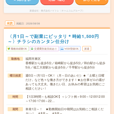
派遣会社
株式会社バイトレ（キャムコムグループ）
未読
掲載日
2026/08/08
〈月1日～で副業にピッタリ＊時給1,500円
～〉チラシのカンタン仕分け
職種未経験OK
交通費別途支給あり
WEB登録OK
派遣
福岡市東区
勤務地
香椎駅から徒歩5分／箱崎駅から徒歩5分／和白駅から徒歩
5分／福工大前駅から徒歩5分／千早駅から徒歩5分
週0日～/月1日～OK！（月～日のあいだ）★「土曜と日曜
曜日頻度
だけ」など色々な働き方ができます！★お仕事ゼロの週が
あっても大丈夫。働きたい日、お休みの希望はお気軽にご
相談ください！
【1日3時間～も相談OK!】＜シフト例＞9:00～12:0012:00
時間
～17:00 17:00～22…
単発1日～！ ★勤務開始日や期間はお気軽にご相談くだ
期間
さい！ ＃8月～ ＃9月～