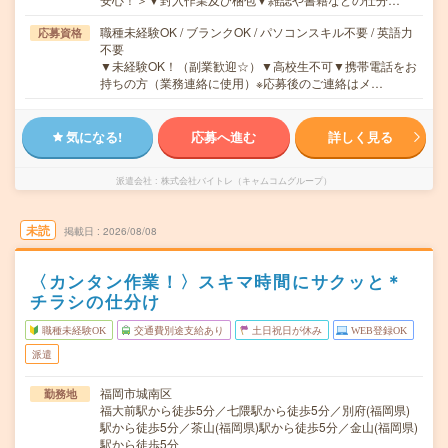
職種未経験OK / ブランクOK / パソコンスキル不要 / 英語力
応募資格
不要
▼未経験OK！（副業歓迎☆）▼高校生不可▼携帯電話をお
持ちの方（業務連絡に使用）※応募後のご連絡はメ…
気になる!
応募へ進む
詳しく見る
派遣会社
株式会社バイトレ（キャムコムグループ）
未読
掲載日
2026/08/08
〈カンタン作業！〉スキマ時間にサクッと＊
チラシの仕分け
職種未経験OK
交通費別途支給あり
土日祝日が休み
WEB登録OK
派遣
福岡市城南区
勤務地
福大前駅から徒歩5分／七隈駅から徒歩5分／別府(福岡県)
駅から徒歩5分／茶山(福岡県)駅から徒歩5分／金山(福岡県)
駅から徒歩5分