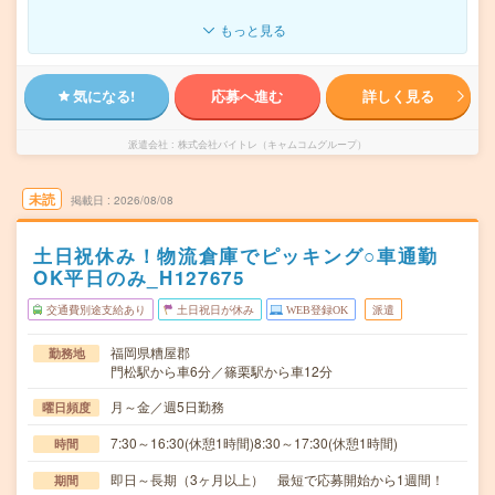
もっと見る
気になる!
応募へ進む
詳しく見る
派遣会社
株式会社バイトレ（キャムコムグループ）
未読
掲載日
2026/08/08
土日祝休み！物流倉庫でピッキング○車通勤
OK平日のみ_H127675
交通費別途支給あり
土日祝日が休み
WEB登録OK
派遣
福岡県糟屋郡
勤務地
門松駅から車6分／篠栗駅から車12分
月～金／週5日勤務
曜日頻度
7:30～16:30(休憩1時間)8:30～17:30(休憩1時間)
時間
即日～長期（3ヶ月以上） 最短で応募開始から1週間！
期間