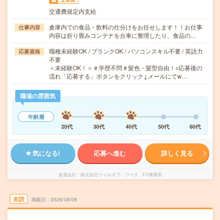
交通費規定内支給
倉庫内での食品・飲料の仕分けをお任せします！！お仕事
仕事内容
内容は折り畳みコンテナを台車に整理したり、食品の…
職種未経験OK / ブランクOK / パソコンスキル不要 / 英語力
応募資格
不要
＜未経験OK！＞＃学歴不問＃髪色・髪型自由！○応募後の
流れ「応募する」ボタンをクリック↓メールにてw…
職場の雰囲気
年齢層
20代
30代
40代
50代
60代
気になる!
応募へ進む
詳しく見る
派遣会社
株式会社ウィルオブ・ワーク FO事業部
未読
掲載日
2026/08/08