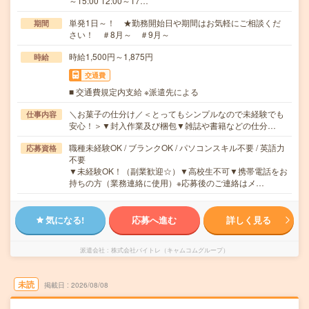
～15:00 12:00～17…
単発1日～！ ★勤務開始日や期間はお気軽にご相談くだ
期間
さい！ ＃8月～ ＃9月～
時給1,500円～1,875円
時給
交通費
■ 交通費規定内支給 ※派遣先による
＼お菓子の仕分け／＜とってもシンプルなので未経験でも
仕事内容
安心！＞▼封入作業及び梱包▼雑誌や書籍などの仕分…
職種未経験OK / ブランクOK / パソコンスキル不要 / 英語力
応募資格
不要
▼未経験OK！（副業歓迎☆）▼高校生不可▼携帯電話をお
持ちの方（業務連絡に使用）※応募後のご連絡はメ…
気になる!
応募へ進む
詳しく見る
派遣会社
株式会社バイトレ（キャムコムグループ）
未読
掲載日
2026/08/08