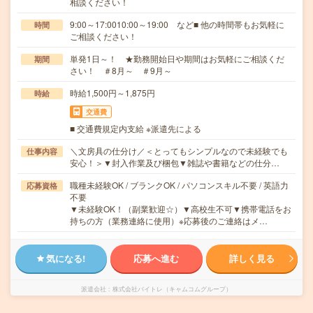
相談ください！
9:00～17:0010:00～19:00 など■ 他の時間帯もお気軽に
時間
ご相談ください！
単発1日～！ ★勤務開始日や期間はお気軽にご相談くだ
期間
さい！ ＃8月～ ＃9月～
時給1,500円～1,875円
時給
交通費
■ 交通費規定内支給 ※派遣先による
＼文房具の仕分け／＜とってもシンプルなので未経験でも
仕事内容
安心！＞▼封入作業及び梱包▼雑誌や書籍などの仕分…
職種未経験OK / ブランクOK / パソコンスキル不要 / 英語力
応募資格
不要
▼未経験OK！（副業歓迎☆）▼高校生不可▼携帯電話をお
持ちの方（業務連絡に使用）※応募後のご連絡はメ…
気になる!
応募へ進む
詳しく見る
派遣会社
株式会社バイトレ（キャムコムグループ）