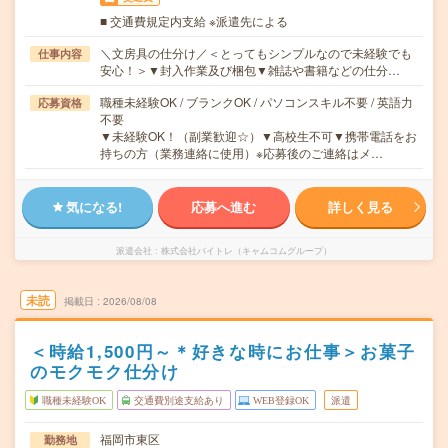
■ 交通費規定内支給 ※派遣先による
＼文房具の仕分け／＜とってもシンプルなので未経験でも
仕事内容
安心！＞▼封入作業及び梱包▼雑誌や書籍などの仕分…
職種未経験OK / ブランクOK / パソコンスキル不要 / 英語力
応募資格
不要
▼未経験OK！（副業歓迎☆）▼高校生不可▼携帯電話をお
持ちの方（業務連絡に使用）※応募後のご連絡はメ…
気になる!
応募へ進む
詳しく見る
派遣会社
株式会社バイトレ（キャムコムグループ）
未読
掲載日
2026/08/08
＜時給1,500円～＊好きな時にお仕事＞お菓子
のモクモク仕分け
職種未経験OK
交通費別途支給あり
WEB登録OK
派遣
福岡市東区
勤務地