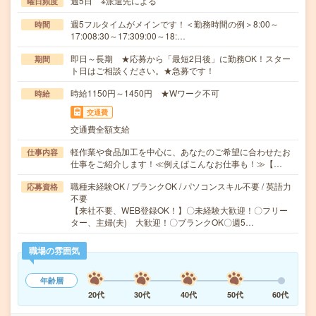
週5日 ※派遣先による
曜日頻度
週5フルタイムがメインです！＜勤務時間の例＞8:00～
時間
17:008:30～17:309:00～18:…
即日～長期 ★応募から「最短2日後」に勤務OK！スター
期間
ト日はご相談ください。★急募です！
時給1150円～1450円 ★Wワーク不可
時給
交通費
交通費全額支給
軽作業や食品加工を中心に、あなたのご希望に合わせたお
仕事内容
仕事をご紹介します！≪例えばこんなお仕事も！≫【…
職種未経験OK / ブランクOK / パソコンスキル不要 / 英語力
応募資格
不要
【来社不要、WEB登録OK！】〇未経験大歓迎！〇フリー
ター、主婦(夫) 大歓迎！〇ブランクOK〇週5…
職場の雰囲気
年齢層
20代
30代
40代
50代
60代