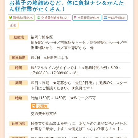
お菓子の箱詰めなど、体に負担ナシ＆かんた
ん軽作業がたくさん！
職種未経験OK
交通費別途支給あり
土日祝日が休み
WEB登録OK
派遣
福岡市博多区
勤務地
博多駅から---分／吉塚駅から---分／雑餉隈駅から---分／中
洲川端駅から---分／東比恵駅から---分
週5日 ※派遣先による
曜日頻度
週5フルタイムがメインです！＜勤務時間の例＞8:00～
時間
17:008:30～17:309:00～18:…
即日～長期 ★応募から「最短2日後」に勤務OK！スター
期間
ト日はご相談ください。★急募です！
時給1150円～1450円 ★Wワーク不可
時給
交通費
交通費全額支給
軽作業や食品加工を中心に、あなたのご希望に合わせたお
仕事内容
仕事をご紹介します！≪例えばこんなお仕事も！≫【…