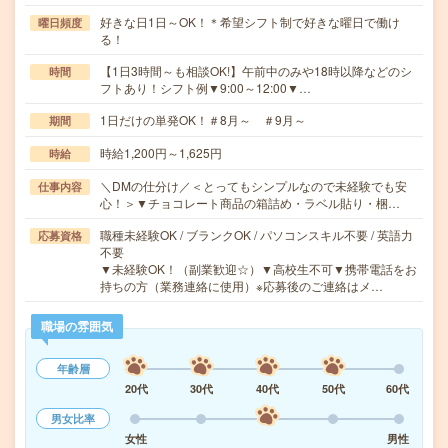
好きな日1日～OK！＊希望シフト制で好きな曜日で働け
曜日頻度
る！
【1日3時間～も相談OK!】午前中のみや18時以降などのシ
時間
フトあり！シフト例▼9:00～12:00▼…
1日だけの単発OK！＃8月～ ＃9月～
期間
時給1,200円～1,625円
時給
＼DMの仕分け／＜とってもシンプルなので未経験でも安
仕事内容
心！＞▼チョコレート商品の箱詰め・ラベル貼り・梱…
職種未経験OK / ブランクOK / パソコンスキル不要 / 英語力
応募資格
不要
▼未経験OK！（副業歓迎☆）▼高校生不可▼携帯電話をお
持ちの方（業務連絡に使用）※応募後のご連絡はメ…
職場の雰囲気
年齢層
20代
30代
40代
50代
60代
男女比率
女性
男性