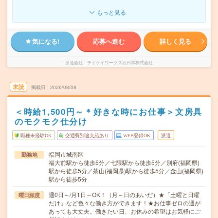
もっと見る
気になる!
応募へ進む
詳しく見る
派遣会社
テイケイワークス西日本株式会社
未読
掲載日
2026/08/08
＜時給1,500円～＊好きな時にお仕事＞文房具
のモクモク仕分け
職種未経験OK
交通費別途支給あり
WEB登録OK
派遣
福岡市城南区
勤務地
福大前駅から徒歩5分／七隈駅から徒歩5分／別府(福岡県)
駅から徒歩5分／茶山(福岡県)駅から徒歩5分／金山(福岡県)
駅から徒歩5分
週0日～/月1日～OK！（月～日のあいだ）★「土曜と日曜
曜日頻度
だけ」など色々な働き方ができます！★お仕事ゼロの週が
あっても大丈夫。働きたい日、お休みの希望はお気軽にご