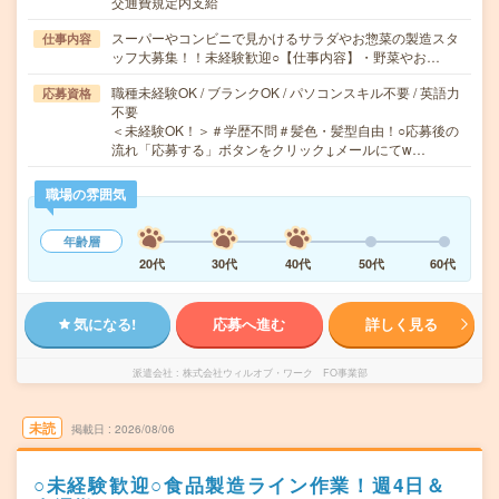
交通費規定内支給
スーパーやコンビニで見かけるサラダやお惣菜の製造スタ
仕事内容
ッフ大募集！！未経験歓迎○【仕事内容】・野菜やお…
職種未経験OK / ブランクOK / パソコンスキル不要 / 英語力
応募資格
不要
＜未経験OK！＞＃学歴不問＃髪色・髪型自由！○応募後の
流れ「応募する」ボタンをクリック↓メールにてw…
職場の雰囲気
年齢層
20代
30代
40代
50代
60代
気になる!
応募へ進む
詳しく見る
派遣会社
株式会社ウィルオブ・ワーク FO事業部
未読
掲載日
2026/08/06
○未経験歓迎○食品製造ライン作業！週4日＆