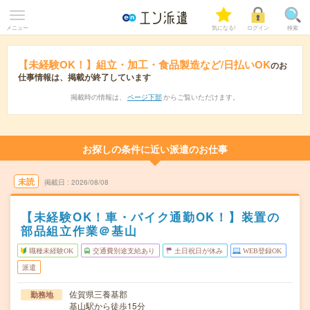
メニュー
気になる!
ログイン
検索
【未経験OK！】組立・加工・食品製造など/日払いOK
のお
仕事情報は、掲載が終了しています
掲載時の情報は、
ページ下部
からご覧いただけます。
お探しの条件に近い派遣のお仕事
未読
掲載日
2026/08/08
【未経験OK！車・バイク通勤OK！】装置の
部品組立作業＠基山
職種未経験OK
交通費別途支給あり
土日祝日が休み
WEB登録OK
派遣
佐賀県三養基郡
勤務地
基山駅から徒歩15分