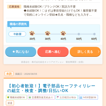
職種未経験OK / ブランクOK / 英語力不要
応募資格
◆未経験OK！〇まずは事前登録だけでもOK！履歴書不要
で気軽にオンライン登録★氏名・職種などを入力す…
職場の雰囲気
年齢層
20代
30代
40代
50代
60代
気になる!
応募へ進む
詳しく見る
派遣会社
株式会社綜合キャリアオプション 製造事業部（全国）
未読
掲載日
2026/08/05
【初心者歓迎！】電子部品セーフティリレー
の組立・検査・調整/日払いOK
職種未経験OK
交通費別途支給あり
土日祝日が休み
WEB登録OK
派遣