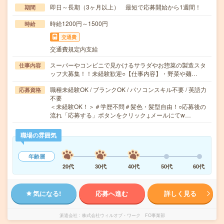
即日～長期（3ヶ月以上） 最短で応募開始から1週間！
期間
時給1200円～1500円
時給
交通費
交通費規定内支給
スーパーやコンビニで見かけるサラダやお惣菜の製造スタ
仕事内容
ッフ大募集！！未経験歓迎○【仕事内容】・野菜や麺…
職種未経験OK / ブランクOK / パソコンスキル不要 / 英語力
応募資格
不要
＜未経験OK！＞＃学歴不問＃髪色・髪型自由！○応募後の
流れ「応募する」ボタンをクリック↓メールにてw…
職場の雰囲気
年齢層
20代
30代
40代
50代
60代
気になる!
応募へ進む
詳しく見る
派遣会社
株式会社ウィルオブ・ワーク FO事業部