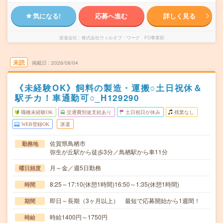
気になる!
応募へ進む
詳しく見る
派遣会社
株式会社ウィルオブ・ワーク FO事業部
未読
掲載日
2026/08/04
《未経験OK》飼料の製造・運搬○土日祝休＆
駅チカ！車通勤可○_H129290
職種未経験OK
交通費別途支給あり
土日祝日が休み
残業なし
WEB登録OK
派遣
佐賀県鳥栖市
勤務地
弥生が丘駅から徒歩3分／鳥栖駅から車11分
月～金／週5日勤務
曜日頻度
8:25～17:10(休憩1時間)16:50～1:35(休憩1時間)
時間
即日～長期（3ヶ月以上） 最短で応募開始から1週間！
期間
時給1400円～1750円
時給