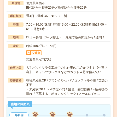
佐賀県鳥栖市
勤務地
田代駅から徒歩20分／鳥栖駅から徒歩25分
週4日～勤務OK ★シフト制
曜日頻度
7:00～16:00(休憩1時間)13:00～22:00(休憩1時間)21:00～
時間
6:00(休憩1時…
即日～長期（3ヶ月以上） 最短で応募開始から1週間！
期間
時給1082円～1353円
時給
交通費
交通費規定内支給
大手パックサラダ工場でのお仕事のご紹介です！【仕事内
仕事内容
容】・キャベツやレタスなどのカット→芯や傷んでい…
職種未経験OK / ブランクOK / パソコンスキル不要 / 英語力
応募資格
不要
＜未経験OK！＞＃学歴不問＃髪色・髪型自由！○応募後の
流れ「応募する」ボタンをクリック↓メールにてw…
職場の雰囲気
年齢層