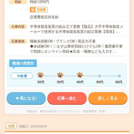
時給1200円
時給
交通費
交通費規定内支給
半導体製造装置の組み立て業務【製品】大手半導体製造メ
仕事内容
ーカーで使用する半導体製造装置の組立業務【環境】…
職種未経験OK / ブランクOK / 英語力不要
応募資格
◆未経験OK！〇まずは事前登録だけでもOK！履歴書不要
で気軽にオンライン登録★氏名・職種などを入力す…
職場の雰囲気
年齢層
20代
30代
40代
50代
60代
気になる!
応募へ進む
詳しく見る
派遣会社
株式会社綜合キャリアオプション 製造事業部（全国）
未読
掲載日
2026/08/05