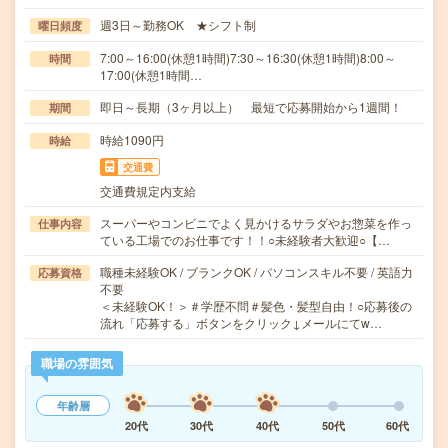
週3日～勤務OK ★シフト制
曜日頻度
7:00～16:00(休憩1時間)7:30～16:30(休憩1時間)8:00～
時間
17:00(休憩1時間…
即日～長期（3ヶ月以上） 最短で応募開始から1週間！
期間
時給1090円
時給
交通費
交通費規定内支給
スーパーやコンビニでよく見かけるサラダやお惣菜を作っ
仕事内容
ている工場でのお仕事です！！○未経験者大歓迎○【…
職種未経験OK / ブランクOK / パソコンスキル不要 / 英語力
応募資格
不要
＜未経験OK！＞＃学歴不問＃髪色・髪型自由！○応募後の
流れ「応募する」ボタンをクリック↓メールにてw…
職場の雰囲気
年齢層
20代
30代
40代
50代
60代