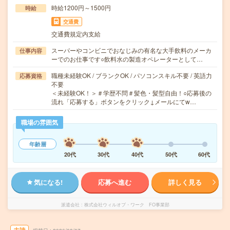
時給1200円～1500円
時給
交通費
交通費規定内支給
スーパーやコンビニでおなじみの有名な大手飲料のメーカ
仕事内容
ーでのお仕事です○飲料水の製造オペレーターとして…
職種未経験OK / ブランクOK / パソコンスキル不要 / 英語力
応募資格
不要
＜未経験OK！＞＃学歴不問＃髪色・髪型自由！○応募後の
流れ「応募する」ボタンをクリック↓メールにてw…
職場の雰囲気
年齢層
20代
30代
40代
50代
60代
気になる!
応募へ進む
詳しく見る
派遣会社
株式会社ウィルオブ・ワーク FO事業部