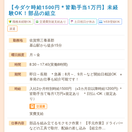
【今ダケ時給1500円＊皆勤手当1万円】未経
験OK！部品の組立
職種未経験OK
交通費別途支給あり
土日祝日が休み
WEB登録OK
派遣
佐賀県三養基郡
勤務地
基山駅から徒歩15分
月～金
曜日頻度
8:30～17:40(実働8時間)
時間
即日～長期 ＊急募：8月～、9月～など開始日相談OK ※
期間
単発のお仕事も紹介可能です！
入社2か月特別時給1500円 (※3カ月目以降時給1200円) ＊
時給
皆勤手当て毎月1万円※規定あり ＊日払いOK（規定あ
り）
交通費
実費支給
部品を組み立てるモクモク作業！ 【手元作業】ドライバー
仕事内容
などの工具で取付、配線の差し込み 【組立作…