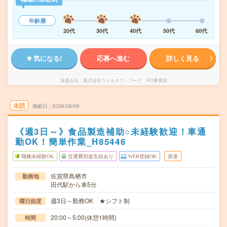
年齢層
20代
30代
40代
50代
60代
気になる!
応募へ進む
詳しく見る
派遣会社
株式会社ウィルオブ・ワーク FO事業部
未読
掲載日
2026/08/06
《週3日～》食品製造補助○未経験歓迎！車通
勤OK！簡単作業_H85446
職種未経験OK
交通費別途支給あり
WEB登録OK
派遣
佐賀県鳥栖市
勤務地
田代駅から車5分
週3日～勤務OK ★シフト制
曜日頻度
20:00～5:00(休憩1時間)
時間