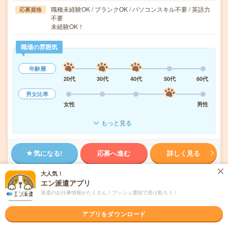
職種未経験OK / ブランクOK / パソコンスキル不要 / 英語力
応募資格
不要
未経験OK！
職場の雰囲気
年齢層
20代
30代
40代
50代
60代
男女比率
女性
男性
もっと見る
気になる!
応募へ進む
詳しく見る
大人気！
派遣会社
株式会社ビート 福岡支店
エン派遣アプリ
派遣のお仕事情報がたくさん！プッシュ通知で受け取ろう！
8月6日(木)
新着!
アプリをダウンロード
お仕事
★
トピックス
事務局注目の