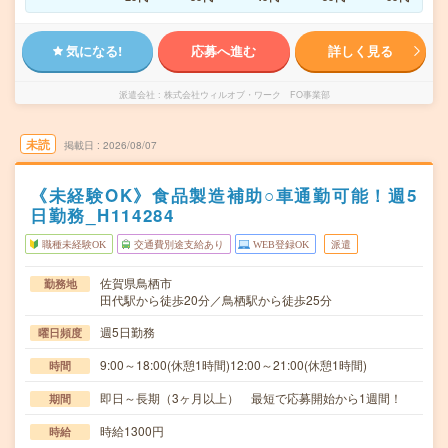
気になる!
応募へ進む
詳しく見る
派遣会社
株式会社ウィルオブ・ワーク FO事業部
未読
掲載日
2026/08/07
《未経験OK》食品製造補助○車通勤可能！週5
日勤務_H114284
職種未経験OK
交通費別途支給あり
WEB登録OK
派遣
佐賀県鳥栖市
勤務地
田代駅から徒歩20分／鳥栖駅から徒歩25分
週5日勤務
曜日頻度
9:00～18:00(休憩1時間)12:00～21:00(休憩1時間)
時間
即日～長期（3ヶ月以上） 最短で応募開始から1週間！
期間
時給1300円
時給