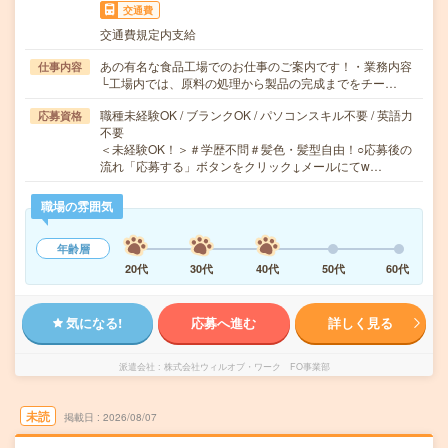
交通費
交通費規定内支給
あの有名な食品工場でのお仕事のご案内です！・業務内容
仕事内容
└工場内では、原料の処理から製品の完成までをチー…
職種未経験OK / ブランクOK / パソコンスキル不要 / 英語力
応募資格
不要
＜未経験OK！＞＃学歴不問＃髪色・髪型自由！○応募後の
流れ「応募する」ボタンをクリック↓メールにてw…
職場の雰囲気
年齢層
20代
30代
40代
50代
60代
気になる!
応募へ進む
詳しく見る
派遣会社
株式会社ウィルオブ・ワーク FO事業部
未読
掲載日
2026/08/07