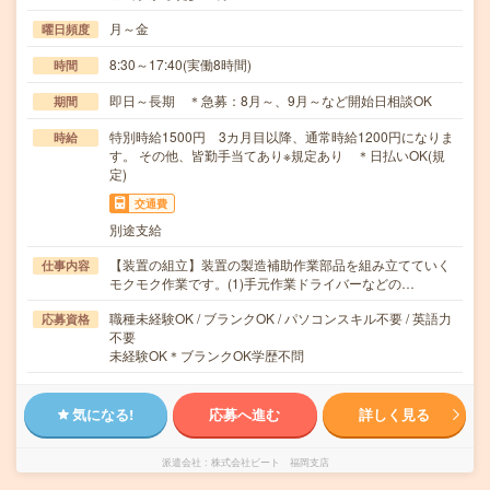
月～金
曜日頻度
8:30～17:40(実働8時間)
時間
即日～長期 ＊急募：8月～、9月～など開始日相談OK
期間
特別時給1500円 3カ月目以降、通常時給1200円になりま
時給
す。 その他、皆勤手当てあり※規定あり ＊日払いOK(規
定)
交通費
別途支給
【装置の組立】装置の製造補助作業部品を組み立てていく
仕事内容
モクモク作業です。(1)手元作業ドライバーなどの…
職種未経験OK / ブランクOK / パソコンスキル不要 / 英語力
応募資格
不要
未経験OK＊ブランクOK学歴不問
気になる!
応募へ進む
詳しく見る
派遣会社
株式会社ビート 福岡支店