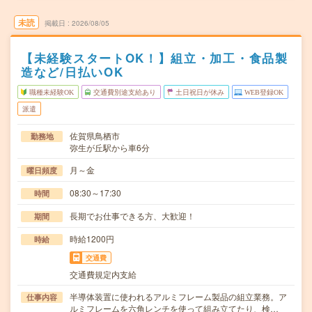
未読
掲載日
2026/08/05
【未経験スタートOK！】組立・加工・食品製
造など/日払いOK
職種未経験OK
交通費別途支給あり
土日祝日が休み
WEB登録OK
派遣
佐賀県鳥栖市
勤務地
弥生が丘駅から車6分
月～金
曜日頻度
08:30～17:30
時間
長期でお仕事できる方、大歓迎！
期間
時給1200円
時給
交通費
交通費規定内支給
半導体装置に使われるアルミフレーム製品の組立業務。ア
仕事内容
ルミフレームを六角レンチを使って組み立てたり、検…