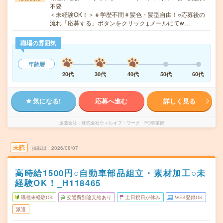
不要
＜未経験OK！＞＃学歴不問＃髪色・髪型自由！○応募後の
流れ「応募する」ボタンをクリック↓メールにてw…
職場の雰囲気
年齢層
20代
30代
40代
50代
60代
気になる!
応募へ進む
詳しく見る
派遣会社
株式会社ウィルオブ・ワーク FO事業部
未読
掲載日
2026/08/07
高時給1500円○自動車部品組立・素材加工○未
経験OK！_H118465
職種未経験OK
交通費別途支給あり
土日祝日が休み
WEB登録OK
派遣