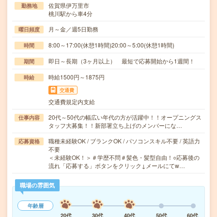
佐賀県伊万里市
勤務地
桃川駅から車4分
月～金／週5日勤務
曜日頻度
8:00～17:00(休憩1時間)20:00～5:00(休憩1時間)
時間
即日～長期（3ヶ月以上） 最短で応募開始から1週間！
期間
時給1500円～1875円
時給
交通費
交通費規定内支給
20代～50代の幅広い年代の方が活躍中！！オープニングス
仕事内容
タッフ大募集！！新部署立ち上げのメンバーにな…
職種未経験OK / ブランクOK / パソコンスキル不要 / 英語力
応募資格
不要
＜未経験OK！＞＃学歴不問＃髪色・髪型自由！○応募後の
流れ「応募する」ボタンをクリック↓メールにてw…
職場の雰囲気
年齢層
20代
30代
40代
50代
60代