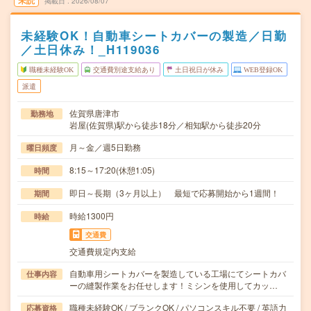
未読
掲載日
2026/08/07
未経験OK！自動車シートカバーの製造／日勤
／土日休み！_H119036
職種未経験OK
交通費別途支給あり
土日祝日が休み
WEB登録OK
派遣
佐賀県唐津市
勤務地
岩屋(佐賀県)駅から徒歩18分／相知駅から徒歩20分
月～金／週5日勤務
曜日頻度
8:15～17:20(休憩1:05)
時間
即日～長期（3ヶ月以上） 最短で応募開始から1週間！
期間
時給1300円
時給
交通費
交通費規定内支給
自動車用シートカバーを製造している工場にてシートカバ
仕事内容
ーの縫製作業をお任せします！ミシンを使用してカッ…
職種未経験OK / ブランクOK / パソコンスキル不要 / 英語力
応募資格