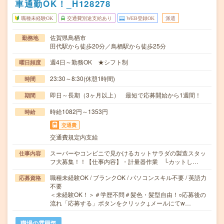
車通勤OK！_H128278
職種未経験OK
交通費別途支給あり
WEB登録OK
派遣
佐賀県鳥栖市
勤務地
田代駅から徒歩20分／鳥栖駅から徒歩25分
週4日～勤務OK ★シフト制
曜日頻度
23:30～8:30(休憩1時間)
時間
即日～長期（3ヶ月以上） 最短で応募開始から1週間！
期間
時給1082円～1353円
時給
交通費
交通費規定内支給
スーパーやコンビニで見かけるカットサラダの製造スタッ
仕事内容
フ大募集！！【仕事内容】・計量器作業 └カットし…
職種未経験OK / ブランクOK / パソコンスキル不要 / 英語力
応募資格
不要
＜未経験OK！＞＃学歴不問＃髪色・髪型自由！○応募後の
流れ「応募する」ボタンをクリック↓メールにてw…
職場の雰囲気