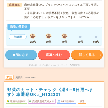
職種未経験OK / ブランクOK / パソコンスキル不要 / 英語力
応募資格
不要
＜未経験OK！＞＃学歴不問＃髪色・髪型自由！○応募後の
流れ「応募する」ボタンをクリック↓メールにてw…
職場の雰囲気
年齢層
20代
30代
40代
50代
60代
気になる!
応募へ進む
詳しく見る
派遣会社
株式会社ウィルオブ・ワーク FO事業部
未読
掲載日
2026/08/07
野菜のカット・チェック《週4～5日選べま
す》車通勤OK○_H132331
職種未経験OK
交通費別途支給あり
WEB登録OK
派遣