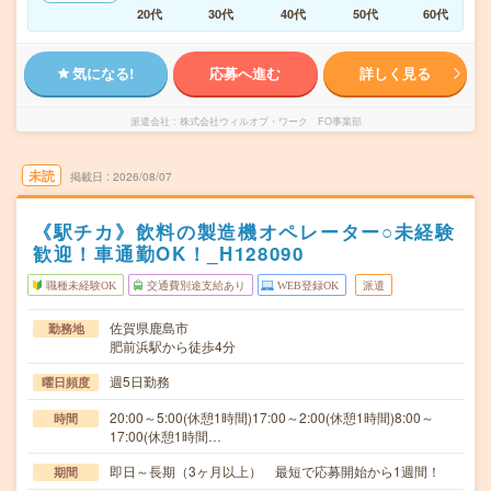
20代
30代
40代
50代
60代
気になる!
応募へ進む
詳しく見る
派遣会社
株式会社ウィルオブ・ワーク FO事業部
未読
掲載日
2026/08/07
《駅チカ》飲料の製造機オペレーター○未経験
歓迎！車通勤OK！_H128090
職種未経験OK
交通費別途支給あり
WEB登録OK
派遣
佐賀県鹿島市
勤務地
肥前浜駅から徒歩4分
週5日勤務
曜日頻度
20:00～5:00(休憩1時間)17:00～2:00(休憩1時間)8:00～
時間
17:00(休憩1時間…
即日～長期（3ヶ月以上） 最短で応募開始から1週間！
期間