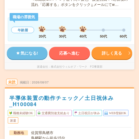
流れ「応募する」ボタンをクリック↓メールにてw…
職場の雰囲気
年齢層
20代
30代
40代
50代
60代
気になる!
応募へ進む
詳しく見る
派遣会社
株式会社ウィルオブ・ワーク FO事業部
未読
掲載日
2026/08/07
半導体装置の動作チェック／土日祝休み
_H100084
職種未経験OK
交通費別途支給あり
土日祝日が休み
WEB登録OK
派遣
佐賀県鳥栖市
勤務地
鳥栖駅から徒歩15分