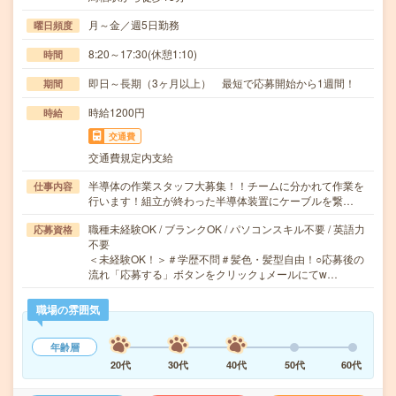
月～金／週5日勤務
曜日頻度
8:20～17:30(休憩1:10)
時間
即日～長期（3ヶ月以上） 最短で応募開始から1週間！
期間
時給1200円
時給
交通費
交通費規定内支給
半導体の作業スタッフ大募集！！チームに分かれて作業を
仕事内容
行います！組立が終わった半導体装置にケーブルを繋…
職種未経験OK / ブランクOK / パソコンスキル不要 / 英語力
応募資格
不要
＜未経験OK！＞＃学歴不問＃髪色・髪型自由！○応募後の
流れ「応募する」ボタンをクリック↓メールにてw…
職場の雰囲気
年齢層
20代
30代
40代
50代
60代