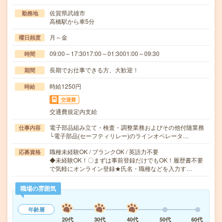
佐賀県武雄市
勤務地
高橋駅から車5分
月～金
曜日頻度
09:00～17:3017:00～01:3001:00～09:30
時間
長期でお仕事できる方、大歓迎！
期間
時給1250円
時給
交通費
交通費規定内支給
電子部品組み立て・検査・調整業務およびその他付随業務
仕事内容
└電子部品(セーフティリレー)のラインオペレータ…
職種未経験OK / ブランクOK / 英語力不要
応募資格
◆未経験OK！〇まずは事前登録だけでもOK！履歴書不要
で気軽にオンライン登録★氏名・職種などを入力す…
職場の雰囲気
年齢層
20代
30代
40代
50代
60代