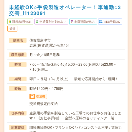
未経験OK○手袋製造オペレーター！車通勤○3
交替_H123091
職種未経験OK
交通費別途支給あり
土日祝日が休み
WEB登録OK
派遣
佐賀県唐津市
勤務地
岩屋(佐賀県)駅から車4分
月～金／週5日勤務
曜日頻度
7:00～15:15(休憩0:45)15:00～23:00(休憩0:45)23:00～
時間
7:15(休憩…
即日～長期（3ヶ月以上） 最短で応募開始から1週間！
期間
時給1400円～1750円
時給
交通費
交通費規定内支給
産業用の手袋を製造している工場でのお仕事をお任せしま
仕事内容
す！《お仕事詳細》・金型へ原料のセッティング・製…
職種未経験OK / ブランクOK / パソコンスキル不要 / 英語力
応募資格