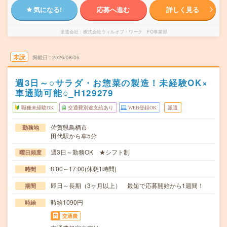
気になる!
応募へ進む
詳しく見る
派遣会社
株式会社ウィルオブ・ワーク FO事業部
未読
掲載日
2026/08/06
週3日～○サラダ・お惣菜の製造！未経験OK×
車通勤可能○_H129279
職種未経験OK
交通費別途支給あり
WEB登録OK
派遣
佐賀県鳥栖市
勤務地
田代駅から車5分
週3日～勤務OK ★シフト制
曜日頻度
8:00～17:00(休憩1時間)
時間
即日～長期（3ヶ月以上） 最短で応募開始から1週間！
期間
時給1090円
時給
交通費