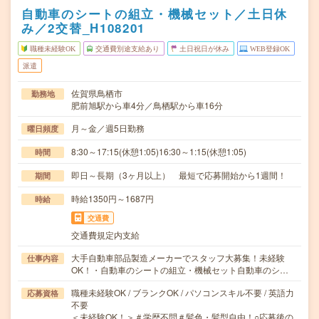
自動車のシートの組立・機械セット／土日休
み／2交替_H108201
職種未経験OK
交通費別途支給あり
土日祝日が休み
WEB登録OK
派遣
佐賀県鳥栖市
勤務地
肥前旭駅から車4分／鳥栖駅から車16分
月～金／週5日勤務
曜日頻度
8:30～17:15(休憩1:05)16:30～1:15(休憩1:05)
時間
即日～長期（3ヶ月以上） 最短で応募開始から1週間！
期間
時給1350円～1687円
時給
交通費
交通費規定内支給
大手自動車部品製造メーカーでスタッフ大募集！未経験
仕事内容
OK！・自動車のシートの組立・機械セット自動車のシ…
職種未経験OK / ブランクOK / パソコンスキル不要 / 英語力
応募資格
不要
＜未経験OK！＞＃学歴不問＃髪色・髪型自由！○応募後の