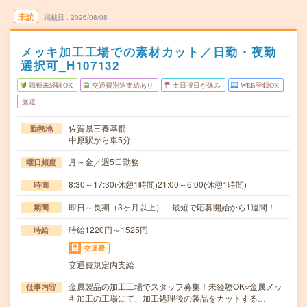
未読
掲載日
2026/08/08
メッキ加工工場での素材カット／日勤・夜勤
選択可_H107132
職種未経験OK
交通費別途支給あり
土日祝日が休み
WEB登録OK
派遣
佐賀県三養基郡
勤務地
中原駅から車5分
月～金／週5日勤務
曜日頻度
8:30～17:30(休憩1時間)21:00～6:00(休憩1時間)
時間
即日～長期（3ヶ月以上） 最短で応募開始から1週間！
期間
時給1220円～1525円
時給
交通費
交通費規定内支給
金属製品の加工工場でスタッフ募集！未経験OK○金属メッ
仕事内容
キ加工の工場にて、加工処理後の製品をカットする…