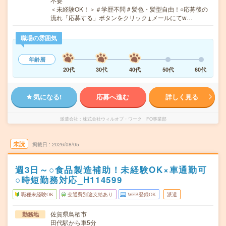
不要
＜未経験OK！＞＃学歴不問＃髪色・髪型自由！○応募後の
流れ「応募する」ボタンをクリック↓メールにてw…
職場の雰囲気
年齢層
20代
30代
40代
50代
60代
気になる!
応募へ進む
詳しく見る
派遣会社
株式会社ウィルオブ・ワーク FO事業部
未読
掲載日
2026/08/05
週3日～○食品製造補助！未経験OK×車通勤可
○時短勤務対応_H114599
職種未経験OK
交通費別途支給あり
WEB登録OK
派遣
佐賀県鳥栖市
勤務地
田代駅から車5分