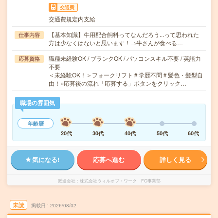
交通費
交通費規定内支給
【基本知識】牛用配合飼料ってなんだろう...って思われた
仕事内容
方は少なくはないと思います！→牛さんが食べる…
職種未経験OK / ブランクOK / パソコンスキル不要 / 英語力
応募資格
不要
＜未経験OK！＞フォークリフト＃学歴不問＃髪色・髪型自
由！○応募後の流れ「応募する」ボタンをクリック…
職場の雰囲気
年齢層
20代
30代
40代
50代
60代
気になる!
応募へ進む
詳しく見る
派遣会社
株式会社ウィルオブ・ワーク FO事業部
未読
掲載日
2026/08/02