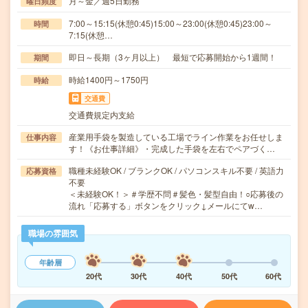
月～金／週5日勤務
曜日頻度
7:00～15:15(休憩0:45)15:00～23:00(休憩0:45)23:00～
時間
7:15(休憩…
即日～長期（3ヶ月以上） 最短で応募開始から1週間！
期間
時給1400円～1750円
時給
交通費
交通費規定内支給
産業用手袋を製造している工場でライン作業をお任せしま
仕事内容
す！《お仕事詳細》・完成した手袋を左右でペアづく…
職種未経験OK / ブランクOK / パソコンスキル不要 / 英語力
応募資格
不要
＜未経験OK！＞＃学歴不問＃髪色・髪型自由！○応募後の
流れ「応募する」ボタンをクリック↓メールにてw…
職場の雰囲気
年齢層
20代
30代
40代
50代
60代