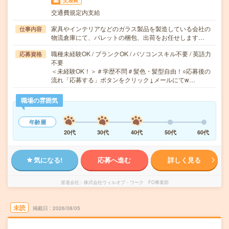
交通費
交通費規定内支給
家具やインテリアなどのガラス製品を製造している会社の
仕事内容
物流倉庫にて、パレットの梱包、出荷をお任せします…
職種未経験OK / ブランクOK / パソコンスキル不要 / 英語力
応募資格
不要
＜未経験OK！＞＃学歴不問＃髪色・髪型自由！○応募後の
流れ「応募する」ボタンをクリック↓メールにてw…
職場の雰囲気
年齢層
20代
30代
40代
50代
60代
気になる!
応募へ進む
詳しく見る
派遣会社
株式会社ウィルオブ・ワーク FO事業部
未読
掲載日
2026/08/05