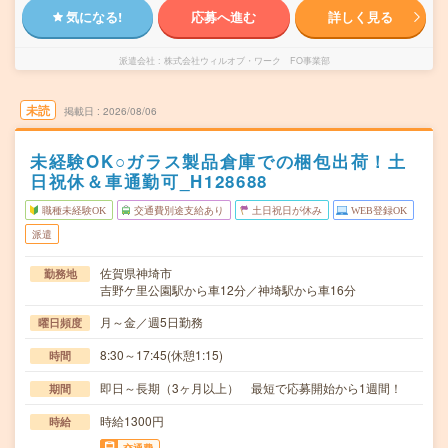
気になる!
応募へ進む
詳しく見る
派遣会社
株式会社ウィルオブ・ワーク FO事業部
未読
掲載日
2026/08/06
未経験OK○ガラス製品倉庫での梱包出荷！土
日祝休＆車通勤可_H128688
職種未経験OK
交通費別途支給あり
土日祝日が休み
WEB登録OK
派遣
佐賀県神埼市
勤務地
吉野ケ里公園駅から車12分／神埼駅から車16分
月～金／週5日勤務
曜日頻度
8:30～17:45(休憩1:15)
時間
即日～長期（3ヶ月以上） 最短で応募開始から1週間！
期間
時給1300円
時給