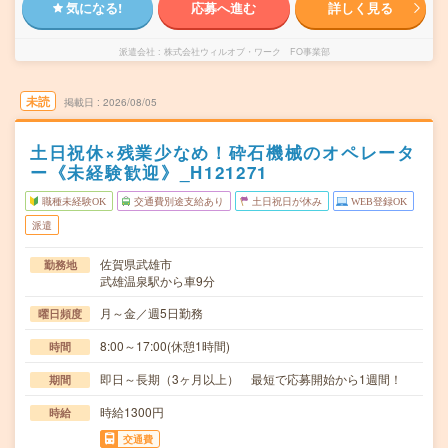
気になる!
応募へ進む
詳しく見る
派遣会社
株式会社ウィルオブ・ワーク FO事業部
未読
掲載日
2026/08/05
土日祝休×残業少なめ！砕石機械のオペレータ
ー《未経験歓迎》_H121271
職種未経験OK
交通費別途支給あり
土日祝日が休み
WEB登録OK
派遣
佐賀県武雄市
勤務地
武雄温泉駅から車9分
月～金／週5日勤務
曜日頻度
8:00～17:00(休憩1時間)
時間
即日～長期（3ヶ月以上） 最短で応募開始から1週間！
期間
時給1300円
時給
交通費