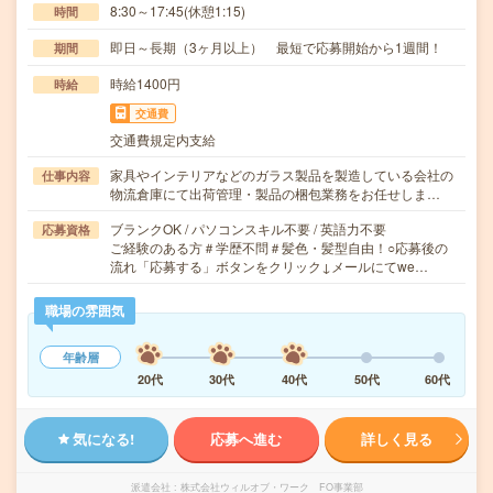
8:30～17:45(休憩1:15)
時間
即日～長期（3ヶ月以上） 最短で応募開始から1週間！
期間
時給1400円
時給
交通費
交通費規定内支給
家具やインテリアなどのガラス製品を製造している会社の
仕事内容
物流倉庫にて出荷管理・製品の梱包業務をお任せしま…
ブランクOK / パソコンスキル不要 / 英語力不要
応募資格
ご経験のある方＃学歴不問＃髪色・髪型自由！○応募後の
流れ「応募する」ボタンをクリック↓メールにてwe…
職場の雰囲気
年齢層
20代
30代
40代
50代
60代
気になる!
応募へ進む
詳しく見る
派遣会社
株式会社ウィルオブ・ワーク FO事業部