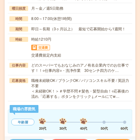
月～金／週5日勤務
曜日頻度
8:00～17:00(休憩1時間)
時間
即日～長期（3ヶ月以上） 最短で応募開始から1週間！
期間
時給1210円
時給
交通費
交通費規定内支給
どのスーパーでもおなじみのアノ有名企業内でのお仕事で
仕事内容
す！！○仕事内容○・洗浄作業 30センチ四方のケ…
職種未経験OK / ブランクOK / パソコンスキル不要 / 英語力
応募資格
不要
＜未経験OK！＞＃学歴不問＃髪色・髪型自由！○応募後の
流れ「応募する」ボタンをクリック↓メールにてw…
職場の雰囲気
年齢層
20代
30代
40代
50代
60代