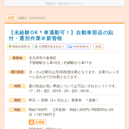
派遣会社
株式会社プロスタッフ
未読
掲載日
2026/08/07
【未経験OK＊車通勤可！】自動車部品の貼
付・選別作業＠新曽根
職種未経験OK
交通費別途支給あり
WEB登録OK
派遣
北九州市小倉南区
勤務地
下曽根駅から車10分／朽網駅から車11分
月～土※土曜日は月2回程度出勤となります。企業カレンダ
曜日頻度
ーに合わせての出勤となります。
夏の気温が高い季節については下記いずれかシフトです。
時間
17：25～翌2：0018：25～翌3：0019…
即日 ～ 長期（3ヶ月以上） 更新有 ＊急募！
期間
時給1300円 【月収例： 時給1,300円×7時間35分×20
時給
日 ＝197166円 】
交通費
別途支給（規定あり）