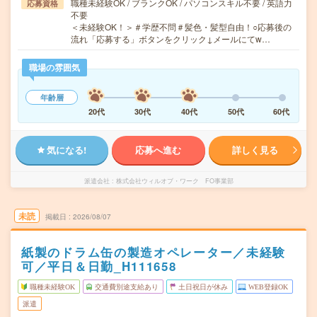
職種未経験OK / ブランクOK / パソコンスキル不要 / 英語力
応募資格
不要
＜未経験OK！＞＃学歴不問＃髪色・髪型自由！○応募後の
流れ「応募する」ボタンをクリック↓メールにてw…
職場の雰囲気
年齢層
20代
30代
40代
50代
60代
気になる!
応募へ進む
詳しく見る
派遣会社
株式会社ウィルオブ・ワーク FO事業部
未読
掲載日
2026/08/07
紙製のドラム缶の製造オペレーター／未経験
可／平日＆日勤_H111658
職種未経験OK
交通費別途支給あり
土日祝日が休み
WEB登録OK
派遣