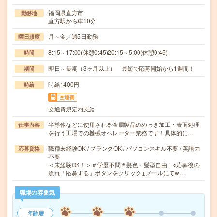
福岡県直方市
勤務地
直方駅から車10分
月～金／週5日勤務
曜日頻度
8:15～17:00(休憩0:45)20:15～5:00(休憩0:45)
時間
即日～長期（3ヶ月以上） 最短で応募開始から1週間！
期間
時給1400円
時給
交通費
交通費規定内支給
半導体などに使用される金属製品のめっき加工・表面処理
仕事内容
を行う工場での機械オペレーター業務です！具体的に…
職種未経験OK / ブランクOK / パソコンスキル不要 / 英語力
応募資格
不要
＜未経験OK！＞＃学歴不問＃髪色・髪型自由！○応募後の
流れ「応募する」ボタンをクリック↓メールにてw…
職場の雰囲気
年齢層