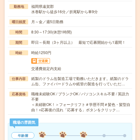
福岡県遠賀郡
勤務地
水巻駅から徒歩16分／折尾駅から車9分
月～金／週5日勤務
曜日頻度
8:30～17:30(休憩1時間)
時間
即日～長期（3ヶ月以上） 最短で応募開始から1週間！
期間
時給1250円
時給
交通費
交通費規定内支給
紙製のドラム缶製造工場で勤務いただきます。紙製のドラ
仕事内容
ム缶、ファイバードラムや紙管の製造を行っていただ…
職種未経験OK / ブランクOK / パソコンスキル不要 / 英語力
応募資格
不要
＜未経験OK！＞フォークリフト＃学歴不問＃髪色・髪型自
由！○応募後の流れ「応募する」ボタンをクリック…
職場の雰囲気
年齢層