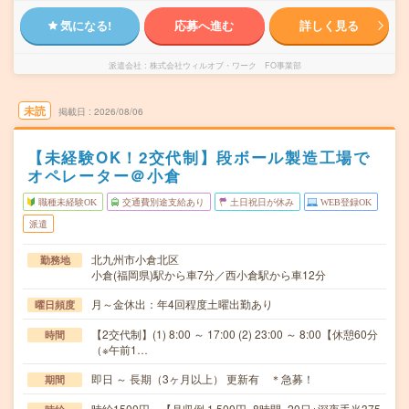
気になる!
応募へ進む
詳しく見る
派遣会社
株式会社ウィルオブ・ワーク FO事業部
未読
掲載日
2026/08/06
【未経験OK！2交代制】段ボール製造工場で
オペレーター＠小倉
職種未経験OK
交通費別途支給あり
土日祝日が休み
WEB登録OK
派遣
北九州市小倉北区
勤務地
小倉(福岡県)駅から車7分／西小倉駅から車12分
月～金休出：年4回程度土曜出勤あり
曜日頻度
【2交代制】(1) 8:00 ～ 17:00 (2) 23:00 ～ 8:00【休憩60分
時間
（※午前1…
即日 ～ 長期（3ヶ月以上） 更新有 ＊急募！
期間
時給1500円 【月収例 1,500円×8時間×20日+深夜手当375