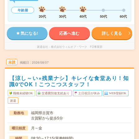
年齢層
20代
30代
40代
50代
60代
気になる!
応募へ進む
詳しく見る
派遣会社
株式会社ウィルオブ・ワーク FO事業部
未読
掲載日
2026/08/07
【涼し～い×残業ナシ】キレイな食堂あり！知
識0でOK！こつこつスタッフ！
職種未経験OK
交通費別途支給あり
土日祝日が休み
WEB登録OK
派遣
福岡県古賀市
勤務地
古賀駅から徒歩5分
月～金
曜日頻度
08:30～17:15(実働8時間)
時間