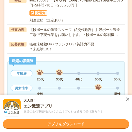
時給
円×5時間×10日＝258,750円 】
交通費
別途支給（規定あり）
【段ボールの製造スタッフ（2交代勤務）】段ボール製造
仕事内容
工場で下記作業をお願いします。・段ボールの印刷機…
職種未経験OK / ブランクOK / 英語力不要
応募資格
＊未経験OK！
職場の雰囲気
年齢層
20代
30代
40代
50代
60代
男女比率
女性
男性
大人気！
もっと見る
エン派遣アプリ
派遣のお仕事情報がたくさん！プッシュ通知で受け取ろう！
気になる!
応募へ進む
詳しく見る
アプリをダウンロード