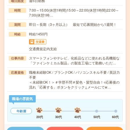
週5日勤務
曜日頻度
7:00～15:00(休憩1時間)15:00～22:00(休憩1時間)22:00～
時間
7:00(休憩1時…
即日～長期（3ヶ月以上） 最短で応募開始から1週間！
期間
時給1450円
時給
交通費
交通費規定内支給
スマートフォンやテレビ、化粧品などに使われる高機能な
仕事内容
「ファインケミカル製品」の製造工場にて勤務いただ…
職種未経験OK / ブランクOK / パソコンスキル不要 / 英語力
応募資格
不要
＜未経験OK！＞＃学歴不問＃髪色・髪型自由！○応募後の
流れ「応募する」ボタンをクリック↓メールにてw…
職場の雰囲気
年齢層
20代
30代
40代
50代
60代