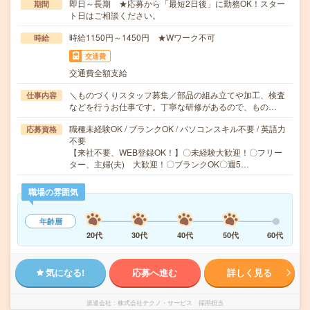
即日～長期 ★応募から「最短2日後」に勤務OK！スター
期間
ト日はご相談ください。
時給1150円～1450円 ★Wワーク不可
時給
交通費
交通費全額支給
＼ものづくりスタッフ募集／部品の組み立てや加工、検査
仕事内容
などを行うお仕事です。丁寧な研修があるので、もの…
職種未経験OK / ブランクOK / パソコンスキル不要 / 英語力
応募資格
不要
【来社不要、WEB登録OK！】〇未経験大歓迎！〇フリー
ター、主婦(夫) 大歓迎！〇ブランクOK〇週5…
職場の雰囲気
年齢層
20代
30代
40代
50代
60代
気になる!
応募へ進む
詳しく見る
派遣会社
株式会社テクノ・サービス 採用担当