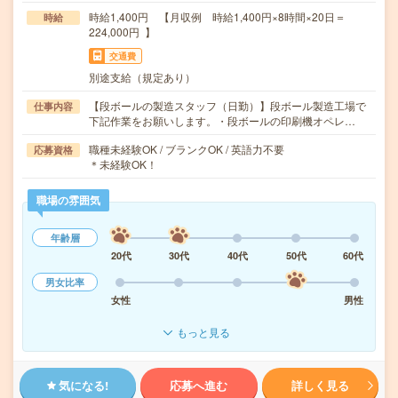
時給1,400円 【月収例 時給1,400円×8時間×20日＝
時給
224,000円 】
交通費
別途支給（規定あり）
【段ボールの製造スタッフ（日勤）】段ボール製造工場で
仕事内容
下記作業をお願いします。・段ボールの印刷機オペレ…
職種未経験OK / ブランクOK / 英語力不要
応募資格
＊未経験OK！
職場の雰囲気
年齢層
20代
30代
40代
50代
60代
男女比率
女性
男性
もっと見る
気になる!
応募へ進む
詳しく見る