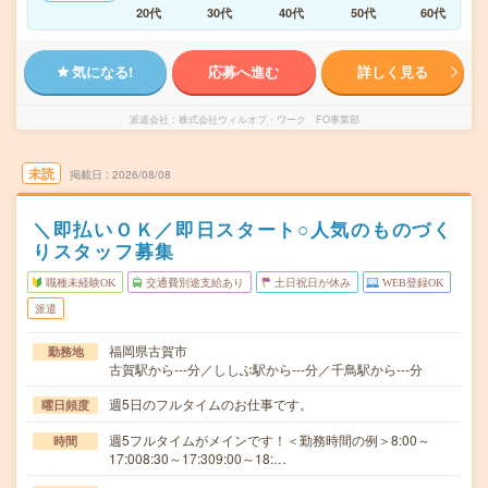
20代
30代
40代
50代
60代
気になる!
応募へ進む
詳しく見る
派遣会社
株式会社ウィルオブ・ワーク FO事業部
未読
掲載日
2026/08/08
＼即払いＯＫ／即日スタート○人気のものづく
りスタッフ募集
職種未経験OK
交通費別途支給あり
土日祝日が休み
WEB登録OK
派遣
福岡県古賀市
勤務地
古賀駅から---分／ししぶ駅から---分／千鳥駅から---分
週5日のフルタイムのお仕事です。
曜日頻度
週5フルタイムがメインです！＜勤務時間の例＞8:00～
時間
17:008:30～17:309:00～18:…