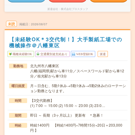
派遣会社
株式会社プロスタッフ
未読
掲載日
2026/08/07
【未経験OK＊3交代制！】大手製紙工場での
機械操作＠八幡東区
職種未経験OK
交通費別途支給あり
WEB登録OK
派遣
北九州市八幡東区
勤務地
八幡(福岡県)駅から車11分／スペースワールド駅から車12
分／枝光駅から車13分
月～日含む、5勤1休み→5勤1休み→5勤2休みのローテーシ
曜日頻度
ョン勤務となります。
【3交代勤務】
時間
(1) 7:00 ～ 15:00 (2) 15:00 ～ 23:00 (3) 23:0…
即日 ～ 長期（3ヶ月以上） 更新有 ＊急募！
期間
時給1400円 【時給1400円×7時間15分×20日＝203,000
時給
円 】