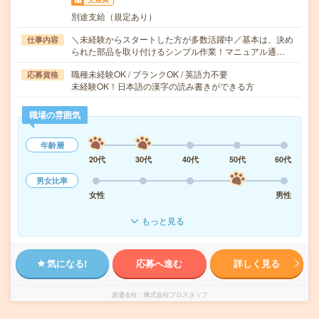
別途支給（規定あり）
＼未経験からスタートした方が多数活躍中／基本は、決め
仕事内容
られた部品を取り付けるシンプル作業！マニュアル通…
職種未経験OK / ブランクOK / 英語力不要
応募資格
未経験OK！日本語の漢字の読み書きができる方
職場の雰囲気
年齢層
20代
30代
40代
50代
60代
男女比率
女性
男性
もっと見る
気になる!
応募へ進む
詳しく見る
派遣会社
株式会社プロスタッフ