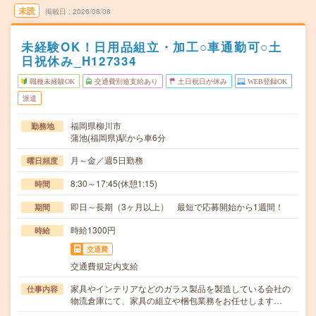
未読
掲載日
2026/08/08
未経験OK！日用品組立・加工○車通勤可○土
日祝休み_H127334
職種未経験OK
交通費別途支給あり
土日祝日が休み
WEB登録OK
派遣
福岡県柳川市
勤務地
蒲池(福岡県)駅から車6分
月～金／週5日勤務
曜日頻度
8:30～17:45(休憩1:15)
時間
即日～長期（3ヶ月以上） 最短で応募開始から1週間！
期間
時給1300円
時給
交通費
交通費規定内支給
家具やインテリアなどのガラス製品を製造している会社の
仕事内容
物流倉庫にて、家具の組立や梱包業務をお任せします…