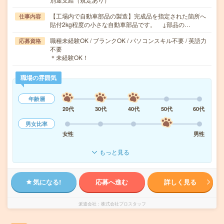
【工場内で自動車部品の製造】完成品を指定された箇所へ
仕事内容
貼付2kg程度の小さな自動車部品です。 ↓部品の…
職種未経験OK / ブランクOK / パソコンスキル不要 / 英語力
応募資格
不要
＊未経験OK！
職場の雰囲気
年齢層
20代
30代
40代
50代
60代
男女比率
女性
男性
もっと見る
気になる!
応募へ進む
詳しく見る
派遣会社
株式会社プロスタッフ