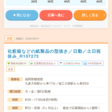
20代
30代
40代
50代
60代
気になる!
応募へ進む
詳しく見る
派遣会社
株式会社ウィルオブ・ワーク FO事業部
未読
掲載日
2026/08/07
化粧箱などの紙製品の型抜き／日勤／土日祝
休み_H107273
職種未経験OK
交通費別途支給あり
土日祝日が休み
WEB登録OK
派遣
福岡県糟屋郡
勤務地
九産大前駅から車17分／福工大前駅から車20分
月～金／週5日勤務
曜日頻度
8:00～17:00(休憩1時間)
時間
即日～長期（3ヶ月以上） 最短で応募開始から1週間！
期間