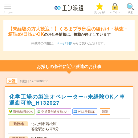
メニュー
気になる!
ログイン
検索
【未経験の方大歓迎！】くるまプラ部品の組付け・検査・
箱詰め/日払いOK
のお仕事情報は、掲載が終了しています
掲載時の情報は、
ページ下部
からご覧いただけます。
お探しの条件に近い派遣のお仕事
未読
掲載日
2026/08/08
化学工場の製造オペレーター○未経験OK／車
通勤可能_H132027
職種未経験OK
交通費別途支給あり
WEB登録OK
派遣
北九州市若松区
勤務地
若松駅から車9分