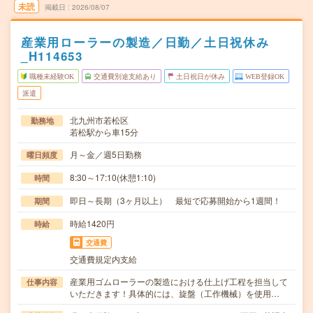
未読
掲載日
2026/08/07
産業用ローラーの製造／日勤／土日祝休み
_H114653
職種未経験OK
交通費別途支給あり
土日祝日が休み
WEB登録OK
派遣
北九州市若松区
勤務地
若松駅から車15分
月～金／週5日勤務
曜日頻度
8:30～17:10(休憩1:10)
時間
即日～長期（3ヶ月以上） 最短で応募開始から1週間！
期間
時給1420円
時給
交通費
交通費規定内支給
産業用ゴムローラーの製造における仕上げ工程を担当して
仕事内容
いただきます！具体的には、旋盤（工作機械）を使用…