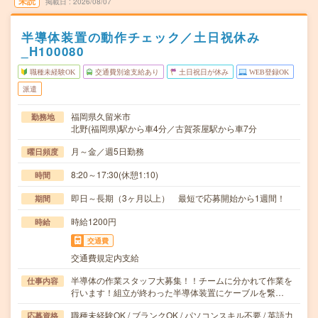
未読
掲載日
2026/08/07
半導体装置の動作チェック／土日祝休み
_H100080
職種未経験OK
交通費別途支給あり
土日祝日が休み
WEB登録OK
派遣
福岡県久留米市
勤務地
北野(福岡県)駅から車4分／古賀茶屋駅から車7分
月～金／週5日勤務
曜日頻度
8:20～17:30(休憩1:10)
時間
即日～長期（3ヶ月以上） 最短で応募開始から1週間！
期間
時給1200円
時給
交通費
交通費規定内支給
半導体の作業スタッフ大募集！！チームに分かれて作業を
仕事内容
行います！組立が終わった半導体装置にケーブルを繋…
職種未経験OK / ブランクOK / パソコンスキル不要 / 英語力
応募資格