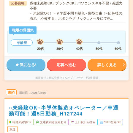
職種未経験OK / ブランクOK / パソコンスキル不要 / 英語力
応募資格
不要
＜未経験OK！＞＃学歴不問＃髪色・髪型自由！○応募後の
流れ「応募する」ボタンをクリック↓メールにてw…
職場の雰囲気
年齢層
20代
30代
40代
50代
60代
気になる!
応募へ進む
詳しく見る
派遣会社
株式会社ウィルオブ・ワーク FO事業部
未読
掲載日
2026/08/08
○未経験OK○半導体製造オペレーター／車通
勤可能！週5日勤務_H127244
職種未経験OK
交通費別途支給あり
土日祝日が休み
WEB登録OK
派遣