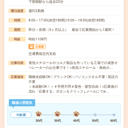
下曽根駅から徒歩23分
週5日勤務
曜日頻度
8:00～17:00(休憩1時間)10:00～19:00(休憩1時間)
時間
即日～長期（3ヶ月以上） 最短で応募開始から1週間！
期間
時給1108円
時給
交通費
交通費規定内支給
発泡スチロールやコルク製品を作っている工場での成形オ
仕事内容
ペレーターのお仕事です！○発泡スチロール・発砲ポ…
職種未経験OK / ブランクOK / パソコンスキル不要 / 英語力
応募資格
不要
＜未経験OK！＞＃学歴不問＃髪色・髪型自由！○応募後の
流れ「応募する」ボタンをクリック↓メールにてw…
職場の雰囲気
年齢層
20代
30代
40代
50代
60代