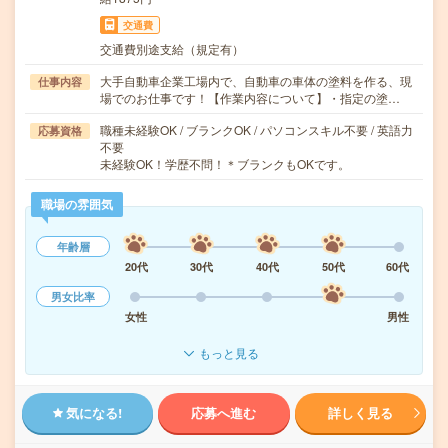
交通費
交通費別途支給（規定有）
大手自動車企業工場内で、自動車の車体の塗料を作る、現
仕事内容
場でのお仕事です！【作業内容について】・指定の塗…
職種未経験OK / ブランクOK / パソコンスキル不要 / 英語力
応募資格
不要
未経験OK！学歴不問！＊ブランクもOKです。
職場の雰囲気
年齢層
20代
30代
40代
50代
60代
男女比率
女性
男性
もっと見る
気になる!
応募へ進む
詳しく見る