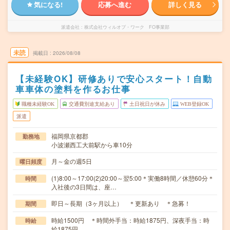
気になる!
応募へ進む
詳しく見る
派遣会社
株式会社ウィルオブ・ワーク FO事業部
未読
掲載日
2026/08/08
【未経験OK】研修ありで安心スタート！自動
車車体の塗料を作るお仕事
職種未経験OK
交通費別途支給あり
土日祝日が休み
WEB登録OK
派遣
福岡県京都郡
勤務地
小波瀬西工大前駅から車10分
月～金の週5日
曜日頻度
(1)8:00～17:00(2)20:00～翌5:00＊実働8時間／休憩60分＊
時間
入社後の3日間は、座…
即日～長期（3ヶ月以上） ＊更新あり ＊急募！
期間
時給1500円 ＊時間外手当：時給1875円、深夜手当：時
時給
給1875円