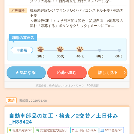
タッフ大募集！！新部署立ち上げのメンバーにな…
職種未経験OK / ブランクOK / パソコンスキル不要 / 英語力
応募資格
不要
＜未経験OK！＞＃学歴不問＃髪色・髪型自由！○応募後の
流れ「応募する」ボタンをクリック↓メールにてw…
職場の雰囲気
年齢層
20代
30代
40代
50代
60代
気になる!
応募へ進む
詳しく見る
派遣会社
株式会社ウィルオブ・ワーク FO事業部
未読
掲載日
2026/08/08
自動車部品の加工・検査／2交替／土日休み
_H88424
職種未経験OK
交通費別途支給あり
土日祝日が休み
WEB登録OK