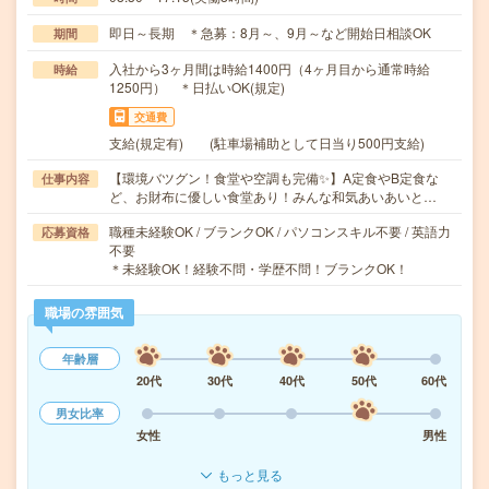
即日～長期 ＊急募：8月～、9月～など開始日相談OK
期間
入社から3ヶ月間は時給1400円（4ヶ月目から通常時給
時給
1250円） ＊日払いOK(規定)
交通費
支給(規定有) (駐車場補助として日当り500円支給)
【環境バツグン！食堂や空調も完備✨】A定食やB定食な
仕事内容
ど、お財布に優しい食堂あり！みんな和気あいあいと…
職種未経験OK / ブランクOK / パソコンスキル不要 / 英語力
応募資格
不要
＊未経験OK！経験不問・学歴不問！ブランクOK！
職場の雰囲気
年齢層
20代
30代
40代
50代
60代
男女比率
女性
男性
もっと見る