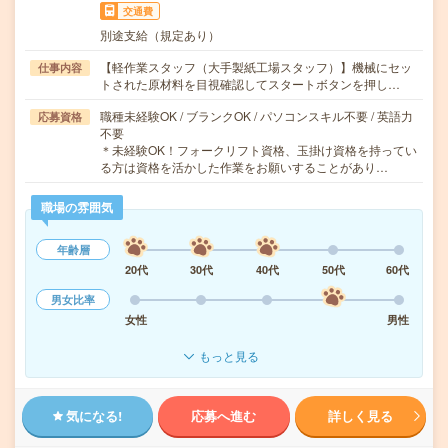
交通費
別途支給（規定あり）
【軽作業スタッフ（大手製紙工場スタッフ）】機械にセッ
仕事内容
トされた原材料を目視確認してスタートボタンを押し…
職種未経験OK / ブランクOK / パソコンスキル不要 / 英語力
応募資格
不要
＊未経験OK！フォークリフト資格、玉掛け資格を持ってい
る方は資格を活かした作業をお願いすることがあり…
職場の雰囲気
年齢層
20代
30代
40代
50代
60代
男女比率
女性
男性
もっと見る
気になる!
応募へ進む
詳しく見る