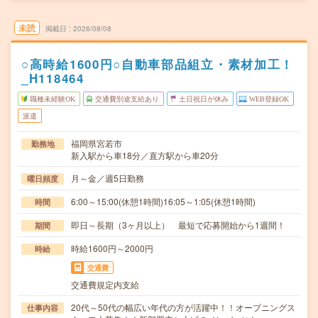
未読
掲載日
2026/08/08
○高時給1600円○自動車部品組立・素材加工！
_H118464
職種未経験OK
交通費別途支給あり
土日祝日が休み
WEB登録OK
派遣
福岡県宮若市
勤務地
新入駅から車18分／直方駅から車20分
月～金／週5日勤務
曜日頻度
6:00～15:00(休憩1時間)16:05～1:05(休憩1時間)
時間
即日～長期（3ヶ月以上） 最短で応募開始から1週間！
期間
時給1600円～2000円
時給
交通費
交通費規定内支給
20代～50代の幅広い年代の方が活躍中！！オープニングス
仕事内容