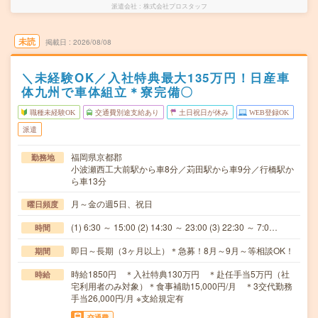
派遣会社
株式会社プロスタッフ
未読
掲載日
2026/08/08
＼未経験OK／入社特典最大135万円！日産車
体九州で車体組立＊寮完備〇
職種未経験OK
交通費別途支給あり
土日祝日が休み
WEB登録OK
派遣
福岡県京都郡
勤務地
小波瀬西工大前駅から車8分／苅田駅から車9分／行橋駅か
ら車13分
月～金の週5日、祝日
曜日頻度
(1) 6:30 ～ 15:00 (2) 14:30 ～ 23:00 (3) 22:30 ～ 7:0…
時間
即日～長期（3ヶ月以上）＊急募！8月～9月～等相談OK！
期間
時給1850円 ＊入社特典130万円 ＊赴任手当5万円（社
時給
宅利用者のみ対象）＊食事補助15,000円/月 ＊3交代勤務
手当26,000円/月 ※支給規定有
交通費