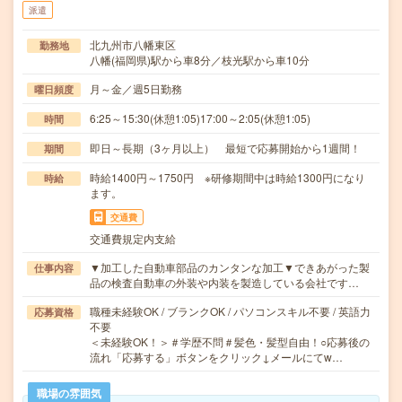
派遣
北九州市八幡東区
勤務地
八幡(福岡県)駅から車8分／枝光駅から車10分
月～金／週5日勤務
曜日頻度
6:25～15:30(休憩1:05)17:00～2:05(休憩1:05)
時間
即日～長期（3ヶ月以上） 最短で応募開始から1週間！
期間
時給1400円～1750円 ※研修期間中は時給1300円になり
時給
ます。
交通費
交通費規定内支給
▼加工した自動車部品のカンタンな加工▼できあがった製
仕事内容
品の検査自動車の外装や内装を製造している会社です…
職種未経験OK / ブランクOK / パソコンスキル不要 / 英語力
応募資格
不要
＜未経験OK！＞＃学歴不問＃髪色・髪型自由！○応募後の
流れ「応募する」ボタンをクリック↓メールにてw…
職場の雰囲気