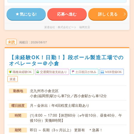
気になる!
応募へ進む
詳しく見る
派遣会社
株式会社ビート 福岡支店
未読
掲載日
2026/08/07
【未経験OK！日勤！】段ボール製造工場での
オペレーター＠小倉
職種未経験OK
交通費別途支給あり
土日祝日が休み
WEB登録OK
派遣
北九州市小倉北区
勤務地
小倉(福岡県)駅から車7分／西小倉駅から車12分
月～金休出：年4回程度土曜出勤あり
曜日頻度
(1) 8:00 ～ 17:00【休憩60分（※午前10分、昼食40分、午
時間
後10分）実働8時間】
即日 ～ 長期（3ヶ月以上） 更新有 ＊急募！
期間