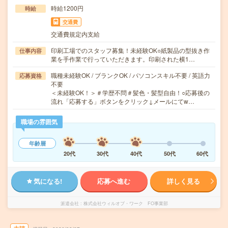
時給1200円
時給
交通費
交通費規定内支給
印刷工場でのスタッフ募集！未経験OK○紙製品の型抜き作
仕事内容
業を手作業で行っていただきます。印刷された横1…
職種未経験OK / ブランクOK / パソコンスキル不要 / 英語力
応募資格
不要
＜未経験OK！＞＃学歴不問＃髪色・髪型自由！○応募後の
流れ「応募する」ボタンをクリック↓メールにてw…
職場の雰囲気
年齢層
20代
30代
40代
50代
60代
気になる!
応募へ進む
詳しく見る
派遣会社
株式会社ウィルオブ・ワーク FO事業部