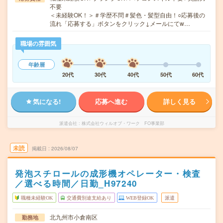
不要
＜未経験OK！＞＃学歴不問＃髪色・髪型自由！○応募後の
流れ「応募する」ボタンをクリック↓メールにてw…
職場の雰囲気
年齢層
20代
30代
40代
50代
60代
気になる!
応募へ進む
詳しく見る
派遣会社
株式会社ウィルオブ・ワーク FO事業部
未読
掲載日
2026/08/07
発泡スチロールの成形機オペレーター・検査
／選べる時間／日勤_H97240
職種未経験OK
交通費別途支給あり
WEB登録OK
派遣
北九州市小倉南区
勤務地