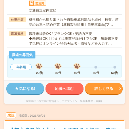
交通費
交通費規定内支給
成形機から取り出された自動車成形部品を組付、検査、箱
仕事内容
詰め台車へ詰め作業【取扱製品情報】自動車部品(プ…
職種未経験OK / ブランクOK / 英語力不要
応募資格
◆未経験OK！〇まずは事前登録だけでもOK！履歴書不要
で気軽にオンライン登録★氏名・職種などを入力す…
職場の雰囲気
年齢層
20代
30代
40代
50代
60代
気になる!
応募へ進む
詳しく見る
派遣会社
株式会社綜合キャリアオプション 製造事業部（全国）
未読
掲載日
2026/08/05