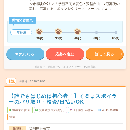
＜未経験OK！＞＃学歴不問＃髪色・髪型自由！○応募後の
流れ「応募する」ボタンをクリック↓メールにてw…
職場の雰囲気
年齢層
20代
30代
40代
50代
60代
気になる!
応募へ進む
詳しく見る
派遣会社
株式会社ウィルオブ・ワーク FO事業部
未読
掲載日
2026/08/05
【誰でもはじめは初心者！】くるまスポイラ
ーのバリ取り・検査/日払いOK
職種未経験OK
交通費別途支給あり
土日祝日が休み
WEB登録OK
派遣
福岡県行橋市
勤務地