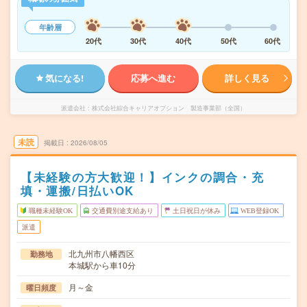
年齢層
20代
30代
40代
50代
60代
気になる!
応募へ進む
詳しく見る
派遣会社
株式会社綜合キャリアオプション 製造事業部（全国）
未読
掲載日
2026/08/05
【未経験の方大歓迎！】インクの調合・充
填・運搬/日払いOK
職種未経験OK
交通費別途支給あり
土日祝日が休み
WEB登録OK
派遣
北九州市八幡西区
勤務地
本城駅から車10分
月～金
曜日頻度