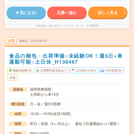
気になる!
応募へ進む
詳しく見る
派遣会社
株式会社ウィルオブ・ワーク FO事業部
未読
掲載日
2026/08/05
食品の梱包・出荷準備○未経験OK！週5日×車
通勤可能○土日休_H139467
職種未経験OK
交通費別途支給あり
土日祝日が休み
WEB登録OK
派遣
福岡県糟屋郡
勤務地
土井駅から車13分
月～金／週5日勤務
曜日頻度
10:00～19:00(休憩1時間)
時間
即日～長期（3ヶ月以上） 最短で応募開始から1週間！
期間
時給1150円
時給