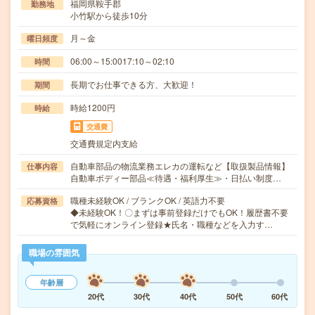
福岡県鞍手郡
勤務地
小竹駅から徒歩10分
月～金
曜日頻度
06:00～15:0017:10～02:10
時間
長期でお仕事できる方、大歓迎！
期間
時給1200円
時給
交通費
交通費規定内支給
自動車部品の物流業務エレカの運転など【取扱製品情報】
仕事内容
自動車ボディー部品≪待遇・福利厚生≫・日払い制度…
職種未経験OK / ブランクOK / 英語力不要
応募資格
◆未経験OK！〇まずは事前登録だけでもOK！履歴書不要
で気軽にオンライン登録★氏名・職種などを入力す…
職場の雰囲気
年齢層
20代
30代
40代
50代
60代