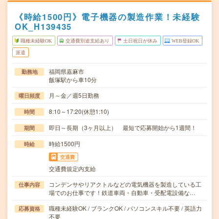
《時給1500円》電子機器の製造作業！未経験
OK_H139435
職種未経験OK
交通費別途支給あり
土日祝日が休み
WEB登録OK
派遣
福岡県嘉麻市
勤務地
飯塚駅から車10分
月～金／週5日勤務
曜日頻度
8:10～17:20(休憩1:10)
時間
即日～長期（3ヶ月以上） 最短で応募開始から1週間！
期間
時給1500円
時給
交通費
交通費規定内支給
コンデンサやリアクトルなどの電気機器を製造している工
仕事内容
場でのお仕事です！鉄道車両・自動車・受配電設備な…
職種未経験OK / ブランクOK / パソコンスキル不要 / 英語力
応募資格
不要