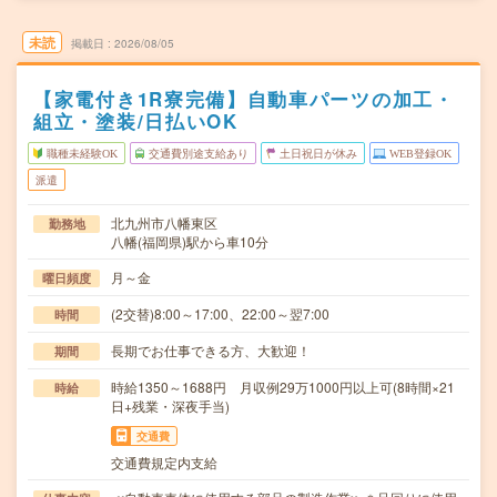
未読
掲載日
2026/08/05
【家電付き1R寮完備】自動車パーツの加工・
組立・塗装/日払いOK
職種未経験OK
交通費別途支給あり
土日祝日が休み
WEB登録OK
派遣
北九州市八幡東区
勤務地
八幡(福岡県)駅から車10分
月～金
曜日頻度
(2交替)8:00～17:00、22:00～翌7:00
時間
長期でお仕事できる方、大歓迎！
期間
時給1350～1688円 月収例29万1000円以上可(8時間×21
時給
日+残業・深夜手当)
交通費
交通費規定内支給