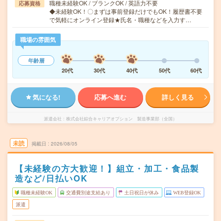
職種未経験OK / ブランクOK / 英語力不要
応募資格
◆未経験OK！〇まずは事前登録だけでもOK！履歴書不要
で気軽にオンライン登録★氏名・職種などを入力す…
職場の雰囲気
年齢層
20代
30代
40代
50代
60代
気になる!
応募へ進む
詳しく見る
派遣会社
株式会社綜合キャリアオプション 製造事業部（全国）
未読
掲載日
2026/08/05
【未経験の方大歓迎！】組立・加工・食品製
造など/日払いOK
職種未経験OK
交通費別途支給あり
土日祝日が休み
WEB登録OK
派遣