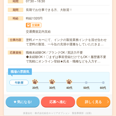
07:30～16:30
時間
長期でお仕事できる方、大歓迎！
期間
時給1320円
時給
交通費
交通費規定内支給
塗料メーカーにて、インクの製造業務インクを混ぜ合わせ
仕事内容
て塗料の製造、一斗缶の充填や運搬をしていただきま…
職種未経験OK / ブランクOK / 英語力不要
応募資格
◆未経験OK！〇まずは事前登録だけでもOK！履歴書不要
で気軽にオンライン登録★氏名・職種などを入力す…
職場の雰囲気
年齢層
20代
30代
40代
50代
60代
気になる!
応募へ進む
詳しく見る
派遣会社
株式会社綜合キャリアオプション 製造事業部（全国）