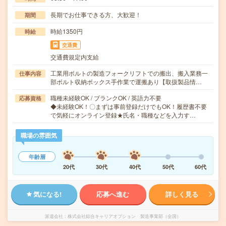
長期でお仕事できる方、大歓迎！
期間
時給1350円
時給
交通費
交通費規定内支給
工業用ボルトの製造フォークリフトでの搬出、搬入業務一
仕事内容
部ボルト収納ボックス手作業で運搬あり【取扱製品情…
職種未経験OK / ブランクOK / 英語力不要
応募資格
◆未経験OK！〇まずは事前登録だけでもOK！履歴書不要
で気軽にオンライン登録★氏名・職種などを入力す…
職場の雰囲気
年齢層
20代
30代
40代
50代
60代
気になる!
応募へ進む
詳しく見る
派遣会社
株式会社綜合キャリアオプション 製造事業部（全国）