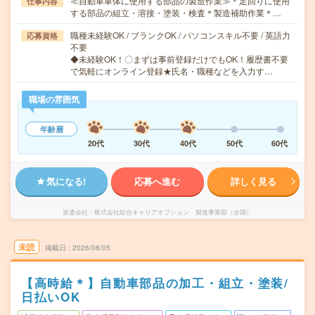
≪自動車車体に使用する部品の製造作業≫＊足回りに使用
仕事内容
する部品の組立・溶接・塗装・検査＊製造補助作業＊…
職種未経験OK / ブランクOK / パソコンスキル不要 / 英語力
応募資格
不要
◆未経験OK！〇まずは事前登録だけでもOK！履歴書不要
で気軽にオンライン登録★氏名・職種などを入力す…
職場の雰囲気
年齢層
20代
30代
40代
50代
60代
気になる!
応募へ進む
詳しく見る
派遣会社
株式会社綜合キャリアオプション 製造事業部（全国）
未読
掲載日
2026/08/05
【高時給＊】自動車部品の加工・組立・塗装/
日払いOK