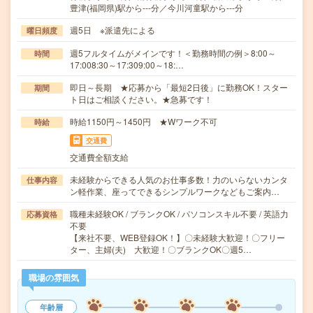
豊津(福岡県)駅から---分／今川河童駅から---分
週5日 ※派遣先による
曜日頻度
週5フルタイムがメインです！＜勤務時間の例＞8:00～
時間
17:008:30～17:309:00～18:…
即日～長期 ★応募から「最短2日後」に勤務OK！スター
期間
ト日はご相談ください。★急募です！
時給1150円～1450円 ★Wワーク不可
時給
交通費
交通費全額支給
未経験からできる人気のお仕事多数！力のいらないカンタ
仕事内容
ン軽作業、座ってできるシンプルワークなどもご案内…
職種未経験OK / ブランクOK / パソコンスキル不要 / 英語力
応募資格
不要
【来社不要、WEB登録OK！】〇未経験大歓迎！〇フリー
ター、主婦(夫) 大歓迎！〇ブランクOK〇週5…
職場の雰囲気
年齢層