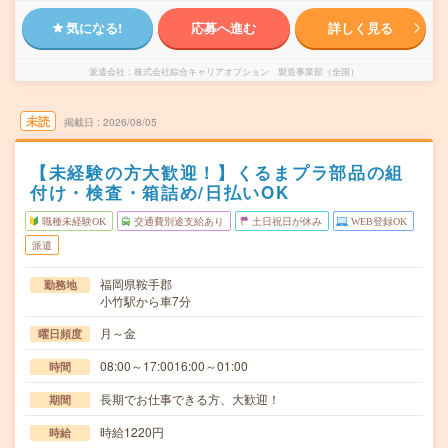
気になる!
応募へ進む
詳しく見る
派遣会社
株式会社綜合キャリアオプション 製造事業部（全国）
未読
掲載日
2026/08/05
【未経験の方大歓迎！】くるまプラ部品の組
付け・検査・箱詰め/日払いOK
職種未経験OK
交通費別途支給あり
土日祝日が休み
WEB登録OK
派遣
福岡県鞍手郡
勤務地
小竹駅から車7分
月～金
曜日頻度
08:00～17:0016:00～01:00
時間
長期でお仕事できる方、大歓迎！
期間
時給1220円
時給