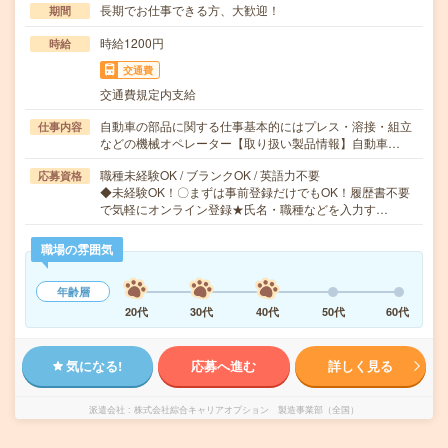
長期でお仕事できる方、大歓迎！
期間
時給1200円
時給
交通費
交通費規定内支給
自動車の部品に関する仕事基本的にはプレス・溶接・組立
仕事内容
などの機械オペレーター【取り扱い製品情報】自動車…
職種未経験OK / ブランクOK / 英語力不要
応募資格
◆未経験OK！〇まずは事前登録だけでもOK！履歴書不要
で気軽にオンライン登録★氏名・職種などを入力す…
職場の雰囲気
年齢層
20代
30代
40代
50代
60代
気になる!
応募へ進む
詳しく見る
派遣会社
株式会社綜合キャリアオプション 製造事業部（全国）