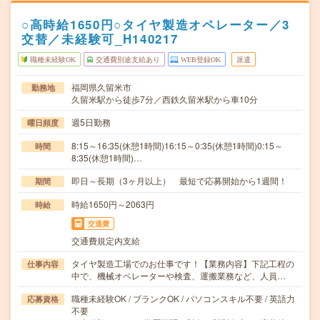
○高時給1650円○タイヤ製造オペレーター／3
交替／未経験可_H140217
職種未経験OK
交通費別途支給あり
WEB登録OK
派遣
福岡県久留米市
勤務地
久留米駅から徒歩7分／西鉄久留米駅から車10分
週5日勤務
曜日頻度
8:15～16:35(休憩1時間)16:15～0:35(休憩1時間)0:15～
時間
8:35(休憩1時間)…
即日～長期（3ヶ月以上） 最短で応募開始から1週間！
期間
時給1650円～2063円
時給
交通費
交通費規定内支給
タイヤ製造工場でのお仕事です！【業務内容】下記工程の
仕事内容
中で、機械オペレーターや検査、運搬業務など、人員…
職種未経験OK / ブランクOK / パソコンスキル不要 / 英語力
応募資格
不要