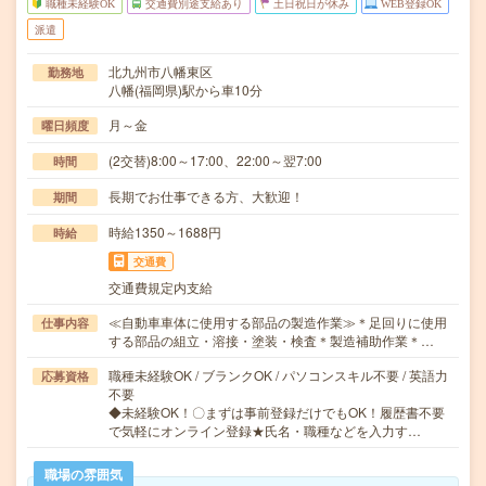
職種未経験OK
交通費別途支給あり
土日祝日が休み
WEB登録OK
派遣
北九州市八幡東区
勤務地
八幡(福岡県)駅から車10分
月～金
曜日頻度
(2交替)8:00～17:00、22:00～翌7:00
時間
長期でお仕事できる方、大歓迎！
期間
時給1350～1688円
時給
交通費
交通費規定内支給
≪自動車車体に使用する部品の製造作業≫＊足回りに使用
仕事内容
する部品の組立・溶接・塗装・検査＊製造補助作業＊…
職種未経験OK / ブランクOK / パソコンスキル不要 / 英語力
応募資格
不要
◆未経験OK！〇まずは事前登録だけでもOK！履歴書不要
で気軽にオンライン登録★氏名・職種などを入力す…
職場の雰囲気