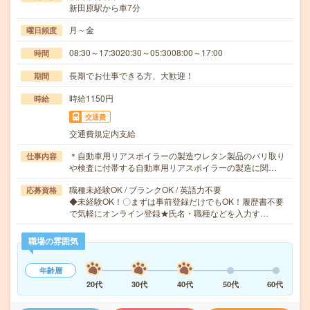
新田原駅から車7分
月～金
曜日頻度
08:30～17:3020:30～05:3008:00～17:00
時間
長期でお仕事できる方、大歓迎！
期間
時給1150円
時給
交通費
交通費規定内支給
＊自動車用リアスポイラーの製造ウレタン製品のバリ取り
仕事内容
や検査に付帯する自動車用リアスポイラーの製造に関…
職種未経験OK / ブランクOK / 英語力不要
応募資格
◆未経験OK！〇まずは事前登録だけでもOK！履歴書不要
で気軽にオンライン登録★氏名・職種などを入力す…
職場の雰囲気
年齢層
20代
30代
40代
50代
60代