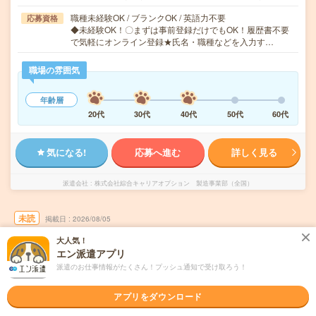
職種未経験OK / ブランクOK / 英語力不要
応募資格
◆未経験OK！〇まずは事前登録だけでもOK！履歴書不要
で気軽にオンライン登録★氏名・職種などを入力す…
職場の雰囲気
年齢層
20代
30代
40代
50代
60代
気になる!
応募へ進む
詳しく見る
派遣会社
株式会社綜合キャリアオプション 製造事業部（全国）
未読
掲載日
2026/08/05
大人気！
【未経験スタート大歓迎！】組立・加工・食
エン派遣アプリ
品製造など/日払いOK
派遣のお仕事情報がたくさん！プッシュ通知で受け取ろう！
職種未経験OK
交通費別途支給あり
土日祝日が休み
WEB登録OK
アプリをダウンロード
派遣