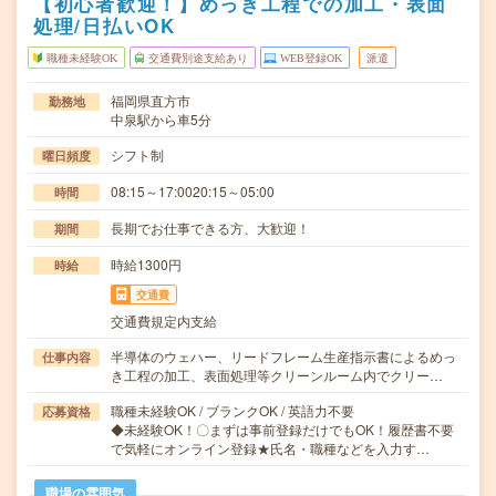
【初心者歓迎！】めっき工程での加工・表面
処理/日払いOK
職種未経験OK
交通費別途支給あり
WEB登録OK
派遣
福岡県直方市
勤務地
中泉駅から車5分
シフト制
曜日頻度
08:15～17:0020:15～05:00
時間
長期でお仕事できる方、大歓迎！
期間
時給1300円
時給
交通費
交通費規定内支給
半導体のウェハー、リードフレーム生産指示書によるめっ
仕事内容
き工程の加工、表面処理等クリーンルーム内でクリー…
職種未経験OK / ブランクOK / 英語力不要
応募資格
◆未経験OK！〇まずは事前登録だけでもOK！履歴書不要
で気軽にオンライン登録★氏名・職種などを入力す…
職場の雰囲気