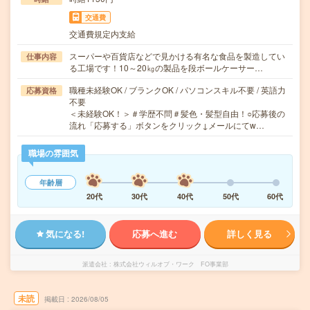
交通費
交通費規定内支給
スーパーや百貨店などで見かける有名な食品を製造してい
仕事内容
る工場です！10～20㎏の製品を段ボールケーサー…
職種未経験OK / ブランクOK / パソコンスキル不要 / 英語力
応募資格
不要
＜未経験OK！＞＃学歴不問＃髪色・髪型自由！○応募後の
流れ「応募する」ボタンをクリック↓メールにてw…
職場の雰囲気
年齢層
20代
30代
40代
50代
60代
気になる!
応募へ進む
詳しく見る
派遣会社
株式会社ウィルオブ・ワーク FO事業部
未読
掲載日
2026/08/05