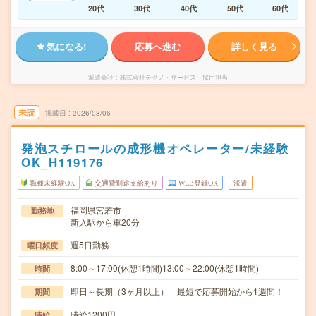
20代
30代
40代
50代
60代
気になる!
応募へ進む
詳しく見る
派遣会社
株式会社テクノ・サービス 採用担当
未読
掲載日
2026/08/06
発泡スチロールの成形機オペレーター/未経験
OK_H119176
職種未経験OK
交通費別途支給あり
WEB登録OK
派遣
福岡県宮若市
勤務地
新入駅から車20分
週5日勤務
曜日頻度
8:00～17:00(休憩1時間)13:00～22:00(休憩1時間)
時間
即日～長期（3ヶ月以上） 最短で応募開始から1週間！
期間
時給1200円
時給