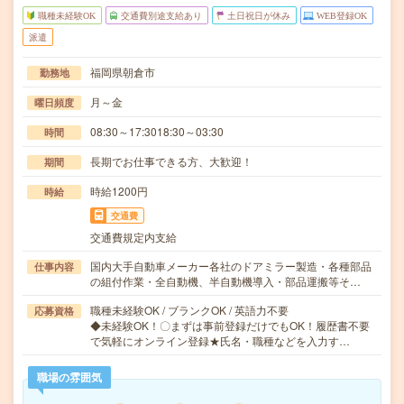
職種未経験OK
交通費別途支給あり
土日祝日が休み
WEB登録OK
派遣
福岡県朝倉市
勤務地
月～金
曜日頻度
08:30～17:3018:30～03:30
時間
長期でお仕事できる方、大歓迎！
期間
時給1200円
時給
交通費
交通費規定内支給
国内大手自動車メーカー各社のドアミラー製造・各種部品
仕事内容
の組付作業・全自動機、半自動機導入・部品運搬等そ…
職種未経験OK / ブランクOK / 英語力不要
応募資格
◆未経験OK！〇まずは事前登録だけでもOK！履歴書不要
で気軽にオンライン登録★氏名・職種などを入力す…
職場の雰囲気