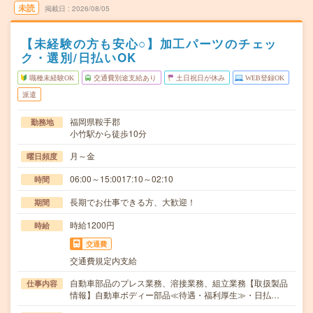
未読
掲載日
2026/08/05
【未経験の方も安心○】加工パーツのチェッ
ク・選別/日払いOK
職種未経験OK
交通費別途支給あり
土日祝日が休み
WEB登録OK
派遣
福岡県鞍手郡
勤務地
小竹駅から徒歩10分
月～金
曜日頻度
06:00～15:0017:10～02:10
時間
長期でお仕事できる方、大歓迎！
期間
時給1200円
時給
交通費
交通費規定内支給
自動車部品のプレス業務、溶接業務、組立業務【取扱製品
仕事内容
情報】自動車ボディー部品≪待遇・福利厚生≫・日払…