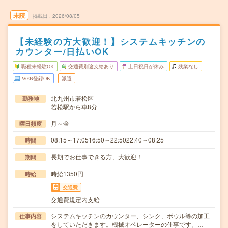
未読
掲載日
2026/08/05
【未経験の方大歓迎！】システムキッチンの
カウンター/日払いOK
職種未経験OK
交通費別途支給あり
土日祝日が休み
残業なし
WEB登録OK
派遣
北九州市若松区
勤務地
若松駅から車8分
月～金
曜日頻度
08:15～17:0516:50～22:5022:40～08:25
時間
長期でお仕事できる方、大歓迎！
期間
時給1350円
時給
交通費
交通費規定内支給
システムキッチンのカウンター、シンク、ボウル等の加工
仕事内容
をしていただきます。機械オペレーターの仕事です。…