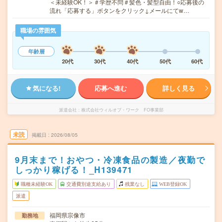
＜未経験OK！＞＃学歴不問＃髪色・髪型自由！○応募後の
流れ「応募する」ボタンをクリック↓メールにてw…
職場の雰囲気
年齢層
20代
30代
40代
50代
60代
気になる!
応募へ進む
詳しく見る
派遣会社
株式会社ウィルオブ・ワーク FO事業部
未読
掲載日
2026/08/05
9月末まで！おやつ・冷凍食品の製造／夜勤で
しっかり稼げる！_H139471
職種未経験OK
交通費別途支給あり
残業なし
WEB登録OK
派遣
福岡県宗像市
勤務地