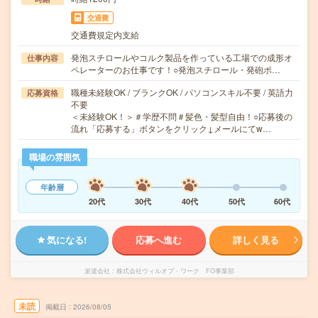
交通費
交通費規定内支給
発泡スチロールやコルク製品を作っている工場での成形オ
仕事内容
ペレーターのお仕事です！○発泡スチロール・発砲ポ…
職種未経験OK / ブランクOK / パソコンスキル不要 / 英語力
応募資格
不要
＜未経験OK！＞＃学歴不問＃髪色・髪型自由！○応募後の
流れ「応募する」ボタンをクリック↓メールにてw…
職場の雰囲気
年齢層
20代
30代
40代
50代
60代
気になる!
応募へ進む
詳しく見る
派遣会社
株式会社ウィルオブ・ワーク FO事業部
未読
掲載日
2026/08/05