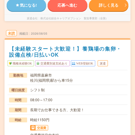
気になる!
応募へ進む
詳しく見る
派遣会社
株式会社綜合キャリアオプション 製造事業部（全国）
未読
掲載日
2026/08/05
【未経験スタート大歓迎！】養鶏場の集卵・
設備点検/日払いOK
職種未経験OK
交通費別途支給あり
WEB登録OK
派遣
福岡県嘉麻市
勤務地
桂川(福岡県)駅から車15分
シフト制
曜日頻度
08:00～17:00
時間
長期でお仕事できる方、大歓迎！
期間
時給1150円
時給
交通費
交通費規定内支給