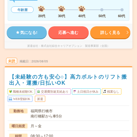
年齢層
20代
30代
40代
50代
60代
気になる!
応募へ進む
詳しく見る
派遣会社
株式会社綜合キャリアオプション 製造事業部（全国）
未読
掲載日
2026/08/05
【未経験の方も安心○】高力ボルトのリフト搬
出入・運搬/日払いOK
職種未経験OK
交通費別途支給あり
土日祝日が休み
残業なし
WEB登録OK
派遣
福岡県行橋市
勤務地
南行橋駅から車5分
月～金
曜日頻度
08:30～17:00
時間