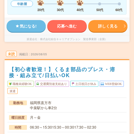
年齢層
20代
30代
40代
50代
60代
気になる!
応募へ進む
詳しく見る
派遣会社
株式会社綜合キャリアオプション 製造事業部（全国）
未読
掲載日
2026/08/05
【初心者歓迎！】くるま部品のプレス・溶
接・組み立て/日払いOK
職種未経験OK
交通費別途支給あり
土日祝日が休み
WEB登録OK
派遣
福岡県直方市
勤務地
中泉駅から車2分
月～金
曜日頻度
06:30～15:3015:30～00:3017:30～02:30
時間