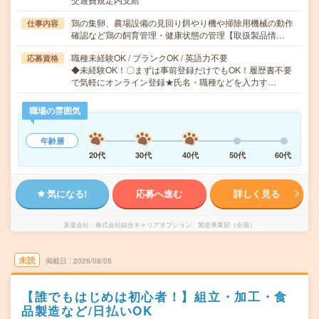
鶏の集卵、農場設備の見回り餌やり機や掃除用機械の動作
仕事内容
確認など鶏の飼育管理・健康状態の管理【取扱製品情…
職種未経験OK / ブランクOK / 英語力不要
応募資格
◆未経験OK！〇まずは事前登録だけでもOK！履歴書不要
で気軽にオンライン登録★氏名・職種などを入力す…
職場の雰囲気
年齢層
20代
30代
40代
50代
60代
気になる!
応募へ進む
詳しく見る
派遣会社
株式会社綜合キャリアオプション 製造事業部（全国）
未読
掲載日
2026/08/05
【誰でもはじめは初心者！】組立・加工・食
品製造など/日払いOK