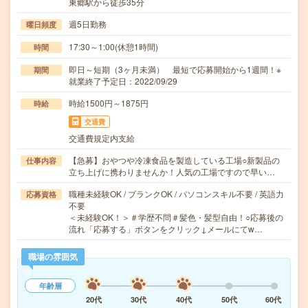
東郷駅から徒歩35分
週5日勤務
曜日頻度
17:30～1:00(休憩1時間)
時間
即日～短期（3ヶ月未満） 最短で応募開始から1週間！※
期間
就業終了予定日：2022/09/29
時給1500円～1875円
時給
交通費
交通費規定内支給
【急募】おやつや冷凍食品を製造している工場○新製品の
仕事内容
立ち上げに携わりませんか！人気の工場ですので早い…
職種未経験OK / ブランクOK / パソコンスキル不要 / 英語力
応募資格
不要
＜未経験OK！＞＃学歴不問＃髪色・髪型自由！○応募後の
流れ「応募する」ボタンをクリック↓メールにてw…
職場の雰囲気
年齢層
20代
30代
40代
50代
60代