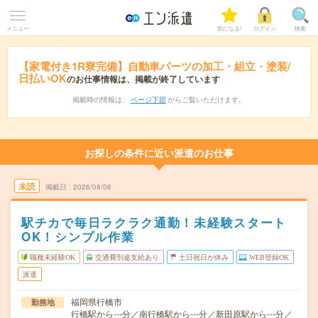
メニュー
気になる!
ログイン
検索
【家電付き1R寮完備】自動車パーツの加工・組立・塗装/
日払いOK
のお仕事情報は、掲載が終了しています
掲載時の情報は、
ページ下部
からご覧いただけます。
お探しの条件に近い派遣のお仕事
未読
掲載日
2026/08/06
駅チカで毎日ラクラク通勤！未経験スタート
OK！シンプル作業
職種未経験OK
交通費別途支給あり
土日祝日が休み
WEB登録OK
派遣
福岡県行橋市
勤務地
行橋駅から---分／南行橋駅から---分／新田原駅から---分／