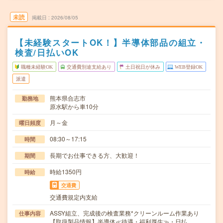
未読
掲載日
2026/08/05
【未経験スタートOK！】半導体部品の組立・
検査/日払いOK
職種未経験OK
交通費別途支給あり
土日祝日が休み
WEB登録OK
派遣
熊本県合志市
勤務地
原水駅から車10分
月～金
曜日頻度
08:30～17:15
時間
長期でお仕事できる方、大歓迎！
期間
時給1350円
時給
交通費
交通費規定内支給
ASSY組立、完成後の検査業務*クリーンルーム作業あり
仕事内容
【取扱製品情報】半導体≪待遇・福利厚生≫・日払…