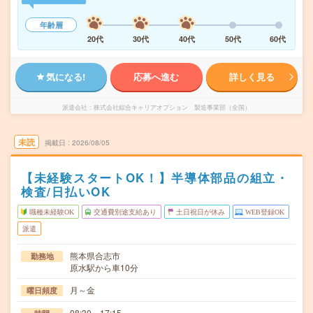
年齢層
20代
30代
40代
50代
60代
気になる!
応募へ進む
詳しく見る
派遣会社
株式会社綜合キャリアオプション 製造事業部（全国）
未読
掲載日
2026/08/05
【未経験スタートOK！】半導体部品の組立・
検査/日払いOK
職種未経験OK
交通費別途支給あり
土日祝日が休み
WEB登録OK
派遣
熊本県合志市
勤務地
原水駅から車10分
月～金
曜日頻度
08:30～17:15