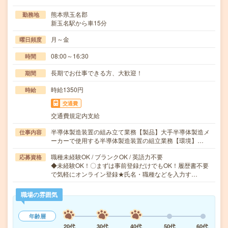
熊本県玉名郡
勤務地
新玉名駅から車15分
月～金
曜日頻度
08:00～16:30
時間
長期でお仕事できる方、大歓迎！
期間
時給1350円
時給
交通費
交通費規定内支給
半導体製造装置の組み立て業務【製品】大手半導体製造メ
仕事内容
ーカーで使用する半導体製造装置の組立業務【環境】…
職種未経験OK / ブランクOK / 英語力不要
応募資格
◆未経験OK！〇まずは事前登録だけでもOK！履歴書不要
で気軽にオンライン登録★氏名・職種などを入力す…
職場の雰囲気
年齢層
20代
30代
40代
50代
60代