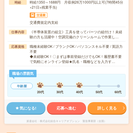
時給1350～1688円 月収例26万1000円以上可(7時間45分
時給
×21日+残業手当)
交通費
交通費規定内支給
《半導体装置の組立》工具を使ってパーツの組付け！未経
仕事内容
験の方も活躍中！空調完備のクリーンルームで作業し…
職種未経験OK / ブランクOK / パソコンスキル不要 / 英語力
応募資格
不要
◆未経験OK！〇まずは事前登録だけでもOK！履歴書不要
で気軽にオンライン登録★氏名・職種などを入力す…
職場の雰囲気
年齢層
20代
30代
40代
50代
60代
気になる!
応募へ進む
詳しく見る
派遣会社
株式会社綜合キャリアオプション 製造事業部（全国）