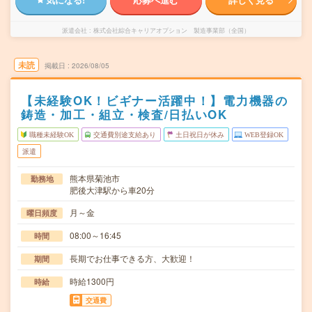
派遣会社
株式会社綜合キャリアオプション 製造事業部（全国）
未読
掲載日
2026/08/05
【未経験OK！ビギナー活躍中！】電力機器の
鋳造・加工・組立・検査/日払いOK
職種未経験OK
交通費別途支給あり
土日祝日が休み
WEB登録OK
派遣
熊本県菊池市
勤務地
肥後大津駅から車20分
月～金
曜日頻度
08:00～16:45
時間
長期でお仕事できる方、大歓迎！
期間
時給1300円
時給
交通費