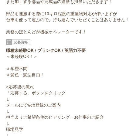
また加工する部品や完成品の運搬も担当いただきます！
部品を運搬する際に10キロ程度の重量物対応が伴いますが
台車を使って運ぶので、持ち運んでいただくことはありません！
業務のほとんどが機械オペレーターです！
応募資格
職種未経験OK / ブランクOK / 英語力不要
＜未経験OK！＞
＃学歴不問
＃髪色・髪型自由！
○応募後の流れ
「応募する」ボタンをクリック
↓
メールにてweb登録のご案内
↓
担当よりご希望条件のヒアリング・お仕事のご紹介
↓
職場見学
↓