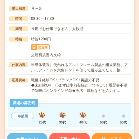
月～金
曜日頻度
08:30～17:30
時間
長期でお仕事できる方、大歓迎！
期間
時給1200円
時給
交通費
交通費規定内支給
半導体装置に使われるアルミフレーム製品の組立業務。ア
仕事内容
ルミフレームを六角レンチを使って組み立てたり、検…
職種未経験OK / ブランクOK / 英語力不要
応募資格
◆未経験OK！〇まずは事前登録だけでもOK！履歴書不要
で気軽にオンライン登録★氏名・職種などを入力す…
職場の雰囲気
年齢層
20代
30代
40代
50代
60代
気になる!
応募へ進む
詳しく見る