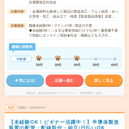
交通費規定内支給
・金属材料を駆使した製品の製造加工・アルミ鋳造・めっ
仕事内容
き塗布・加工・組み立て・検査【取扱製品情報】送変…
職種未経験OK / ブランクOK / 英語力不要
応募資格
◆未経験OK！〇まずは事前登録だけでもOK！履歴書不要
で気軽にオンライン登録★氏名・職種などを入力す…
職場の雰囲気
年齢層
20代
30代
40代
50代
60代
気になる!
応募へ進む
詳しく見る
派遣会社
株式会社綜合キャリアオプション 製造事業部（全国）
未読
掲載日
2026/08/05
【未経験OK！ビギナー活躍中！】半導体製造
装置の配管・配線取付・組立/日払いOK