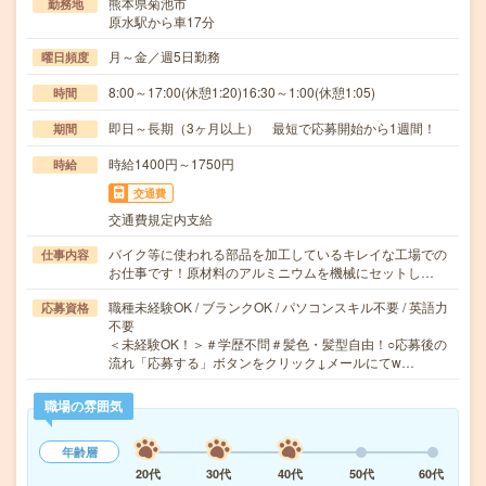
熊本県菊池市
勤務地
原水駅から車17分
月～金／週5日勤務
曜日頻度
8:00～17:00(休憩1:20)16:30～1:00(休憩1:05)
時間
即日～長期（3ヶ月以上） 最短で応募開始から1週間！
期間
時給1400円～1750円
時給
交通費
交通費規定内支給
バイク等に使われる部品を加工しているキレイな工場での
仕事内容
お仕事です！原材料のアルミニウムを機械にセットし…
職種未経験OK / ブランクOK / パソコンスキル不要 / 英語力
応募資格
不要
＜未経験OK！＞＃学歴不問＃髪色・髪型自由！○応募後の
流れ「応募する」ボタンをクリック↓メールにてw…
職場の雰囲気
年齢層
20代
30代
40代
50代
60代