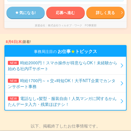
気になる!
応募へ進む
詳しく見る
派遣会社
株式会社ウィルオブ・ワーク FO事業部
8月6日(木)
新着!
お仕事
★
トピックス
事務局注目の
時給2000円！スマホ操作が得意ならOK！未経験から
NEW
始める社内ITサポート
時給1700円～＋交×時短OK！大手NTT企業でカンタ
NEW
ンサポート事務
電話なし×髪型・服装自由！人気マンガに関するかん
NEW
たんデータ入力・残業ほぼナシ！
以下、掲載終了したお仕事情報です。