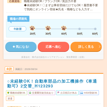
職種未経験OK / ブランクOK / 英語力不要
応募資格
◆未経験OK！〇まずは事前登録だけでもOK！履歴書不要
で気軽にオンライン登録★氏名・職種などを入力す…
職場の雰囲気
年齢層
20代
30代
40代
50代
60代
気になる!
応募へ進む
詳しく見る
派遣会社
株式会社綜合キャリアオプション 製造事業部（全国）
未読
掲載日
2026/08/04
○未経験OK！自動車部品の加工機操作《車通
勤可》2交替_H123293
職種未経験OK
交通費別途支給あり
土日祝日が休み
WEB登録OK
派遣