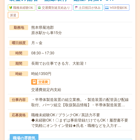
職種未経験OK
交通費別途支給あり
土日祝日が休み
WEB登録OK
派遣
熊本県菊池郡
勤務地
原水駅から車15分
月～金
曜日頻度
08:30～17:30
時間
長期でお仕事できる方、大歓迎！
期間
時給1350円
時給
交通費
交通費規定内支給
・半導体製造装置の組立業務。・製造装置の配管及び配線
仕事内容
取付、パーツ組立【取扱製品情報】・半導体製造装置…
職種未経験OK / ブランクOK / 英語力不要
応募資格
◆未経験OK！〇まずは事前登録だけでもOK！履歴書不要
で気軽にオンライン登録★氏名・職種などを入力す…
職場の雰囲気