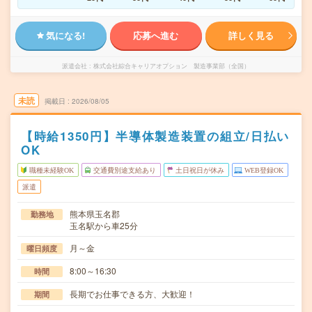
気になる!
応募へ進む
詳しく見る
派遣会社
株式会社綜合キャリアオプション 製造事業部（全国）
未読
掲載日
2026/08/05
【時給1350円】半導体製造装置の組立/日払い
OK
職種未経験OK
交通費別途支給あり
土日祝日が休み
WEB登録OK
派遣
熊本県玉名郡
勤務地
玉名駅から車25分
月～金
曜日頻度
8:00～16:30
時間
長期でお仕事できる方、大歓迎！
期間