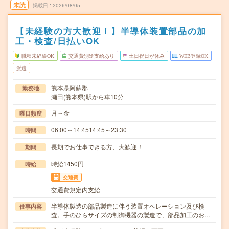
未読
掲載日
2026/08/05
【未経験の方大歓迎！】半導体装置部品の加
工・検査/日払いOK
職種未経験OK
交通費別途支給あり
土日祝日が休み
WEB登録OK
派遣
熊本県阿蘇郡
勤務地
瀬田(熊本県)駅から車10分
月～金
曜日頻度
06:00～14:4514:45～23:30
時間
長期でお仕事できる方、大歓迎！
期間
時給1450円
時給
交通費
交通費規定内支給
半導体製造の部品製造に伴う装置オペレーション及び検
仕事内容
査。手のひらサイズの制御機器の製造で、部品加工のお…