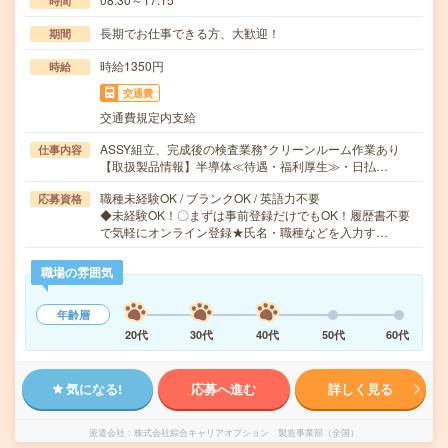
時間
長期でお仕事できる方、大歓迎！
期間
時給1350円
時給
交通費
交通費規定内支給
ASSY組立、完成後の検査業務*クリーンルーム作業あり
仕事内容
【取扱製品情報】半導体≪待遇・福利厚生≫・日払…
職種未経験OK / ブランクOK / 英語力不要
応募資格
◆未経験OK！〇まずは事前登録だけでもOK！履歴書不要
で気軽にオンライン登録★氏名・職種などを入力す…
職場の雰囲気
年齢層
20代
30代
40代
50代
60代
気になる!
応募へ進む
詳しく見る
派遣会社
株式会社綜合キャリアオプション 製造事業部（全国）