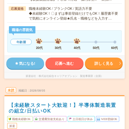
職種未経験OK / ブランクOK / 英語力不要
応募資格
◆未経験OK！〇まずは事前登録だけでもOK！履歴書不要
で気軽にオンライン登録★氏名・職種などを入力す…
職場の雰囲気
年齢層
20代
30代
40代
50代
60代
気になる!
応募へ進む
詳しく見る
派遣会社
株式会社綜合キャリアオプション 製造事業部（全国）
未読
掲載日
2026/08/05
【未経験スタート大歓迎！】半導体製造装置
の組立/日払いOK
職種未経験OK
交通費別途支給あり
土日祝日が休み
WEB登録OK
派遣