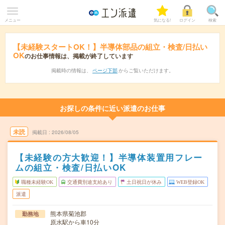
メニュー
気になる!
ログイン
検索
【未経験スタートOK！】半導体部品の組立・検査/日払い
OK
のお仕事情報は、掲載が終了しています
掲載時の情報は、
ページ下部
からご覧いただけます。
お探しの条件に近い派遣のお仕事
未読
掲載日
2026/08/05
【未経験の方大歓迎！】半導体装置用フレー
ムの組立・検査/日払いOK
職種未経験OK
交通費別途支給あり
土日祝日が休み
WEB登録OK
派遣
熊本県菊池郡
勤務地
原水駅から車10分